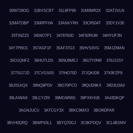
30W729OG
31BVSCBT
31L8FP95
31M0MR2X
32AT2VLN
32MATDBP
336RPFHA
33ANXYRH
33CR504T
33DY1V30
33T04ZZ0
3404O7P1
3478760D
34F92RUM
34HYUF3N
34Y7PBO1
357AGF1F
35AF37G3
35HVS0VG
35MJZMAN
35O1QNFZ
36HUTLDS
36NU8MEJ
36U7Y0NR
376J215Y
377SG7JD
37CVGS0S
37IHO75D
37JQKID8
37X9FZP9
38J0SXQX
38NQ9PDV
38O70PCO
38QUD9KX
39D3U3A0
39LAIWA9
39LCYZRI
39MGWN55
39PXKH1B
3A43DKQP
3AGNJUCU
3ATCGY3X
3BKC9MX3
3BORDPAR
3BVH0QRQ
3BWP93L1
3BYQ70GJ
3C9KPDQV
3CL4BSMV