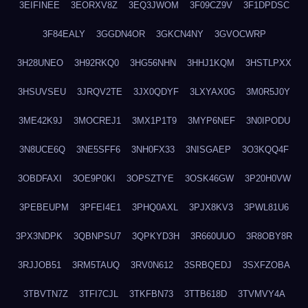
3EIFINEE
3EORXV8Z
3EQ3JWOM
3F09CZ9V
3F1DPDSC
3F84EALY
3GGDN4OR
3GKCN4NY
3GVOCWRP
3H28UNEO
3H92RKQ0
3HG56NHN
3HHJ1KQM
3HSTLPXX
3HSUVSEU
3JRQV2TE
3JX0QDYF
3LXYAX0G
3M0R5J0Y
3ME42K9J
3MOCREJ1
3MX1P1T9
3MYP6NEF
3N0IPODU
3N8UCE6Q
3NE5SFF6
3NH0FX33
3NISGAEP
3O3KQQ4F
3OBDFAXI
3OE9P0KI
3OPSZTYE
3OSK46GW
3P20H0VW
3PEBEUPM
3PFEI4E1
3PHQ0AXL
3PJX8KV3
3PWL81U6
3PX3NDPK
3QBNPSU7
3QPKYD3H
3R660UUO
3R8OBY8R
3RJJOB51
3RM5TAUQ
3RV0N612
3SRBQEDJ
3SXFZOBA
3TBVTN7Z
3TFI7CJL
3TKFBN73
3TTB618D
3TVMVY4A