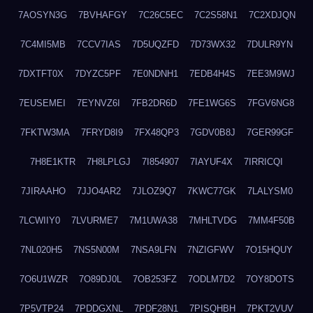
7AOSYN3G
7BVHAFGY
7C26C5EC
7C2S58N1
7C2XDJQN
7C4MI5MB
7CCV7IAS
7D5UQZFD
7D73WX32
7DULR9YN
7DXTFT0X
7DYZC5PF
7E0NDNH1
7EDB4H4S
7EE3M9WJ
7EUSEMEI
7EYNVZ6I
7FB2DR6D
7FE1WG6S
7FGV6NG8
7FKTW3MA
7FRYD8I9
7FX48QP3
7GDV0B8J
7GER99GF
7H8E1KTR
7H8LPLGJ
7I854907
7IAYUF4X
7IRRICQI
7JIRAAHO
7JJO4AR2
7JLOZ9Q7
7KWC77GK
7LALYSM0
7LCWIIY0
7LVURME7
7M1UWA38
7MHLTVDG
7MM4F50B
7NL020H5
7NS5N00M
7NSA9LFN
7NZIGFWV
7O15HQUY
7O6U1WZR
7O89DJ0L
7OB253FZ
7ODLM7D2
7OY8DOTS
7P5VTP24
7PDDGXNL
7PDF28N1
7PISQHBH
7PKT2VUV