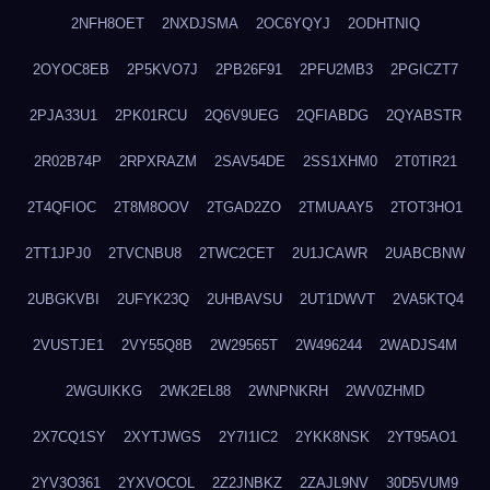
2NFH8OET
2NXDJSMA
2OC6YQYJ
2ODHTNIQ
2OYOC8EB
2P5KVO7J
2PB26F91
2PFU2MB3
2PGICZT7
2PJA33U1
2PK01RCU
2Q6V9UEG
2QFIABDG
2QYABSTR
2R02B74P
2RPXRAZM
2SAV54DE
2SS1XHM0
2T0TIR21
2T4QFIOC
2T8M8OOV
2TGAD2ZO
2TMUAAY5
2TOT3HO1
2TT1JPJ0
2TVCNBU8
2TWC2CET
2U1JCAWR
2UABCBNW
2UBGKVBI
2UFYK23Q
2UHBAVSU
2UT1DWVT
2VA5KTQ4
2VUSTJE1
2VY55Q8B
2W29565T
2W496244
2WADJS4M
2WGUIKKG
2WK2EL88
2WNPNKRH
2WV0ZHMD
2X7CQ1SY
2XYTJWGS
2Y7I1IC2
2YKK8NSK
2YT95AO1
2YV3O361
2YXVOCOL
2Z2JNBKZ
2ZAJL9NV
30D5VUM9