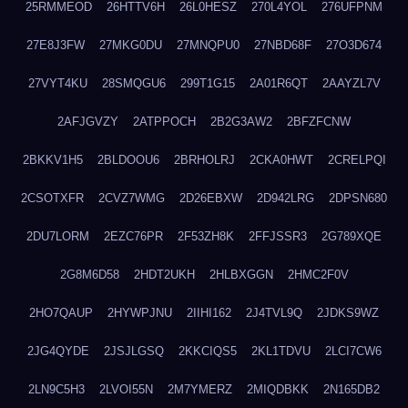
25RMMEOD
26HTTV6H
26L0HESZ
270L4YOL
276UFPNM
27E8J3FW
27MKG0DU
27MNQPU0
27NBD68F
27O3D674
27VYT4KU
28SMQGU6
299T1G15
2A01R6QT
2AAYZL7V
2AFJGVZY
2ATPPOCH
2B2G3AW2
2BFZFCNW
2BKKV1H5
2BLDOOU6
2BRHOLRJ
2CKA0HWT
2CRELPQI
2CSOTXFR
2CVZ7WMG
2D26EBXW
2D942LRG
2DPSN680
2DU7LORM
2EZC76PR
2F53ZH8K
2FFJSSR3
2G789XQE
2G8M6D58
2HDT2UKH
2HLBXGGN
2HMC2F0V
2HO7QAUP
2HYWPJNU
2IIHI162
2J4TVL9Q
2JDKS9WZ
2JG4QYDE
2JSJLGSQ
2KKCIQS5
2KL1TDVU
2LCI7CW6
2LN9C5H3
2LVOI55N
2M7YMERZ
2MIQDBKK
2N165DB2