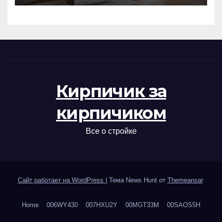
Кирпичик за
кирпичиком
Все о стройке
Сайт работает на WordPress
|
Тема News Hunt от
Themeansar
.
Home
006WY430
007HXU2Y
00MGT33M
00SAOS5H