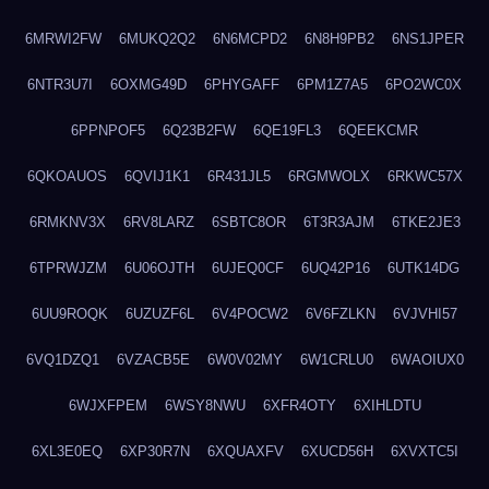
6MRWI2FW
6MUKQ2Q2
6N6MCPD2
6N8H9PB2
6NS1JPER
6NTR3U7I
6OXMG49D
6PHYGAFF
6PM1Z7A5
6PO2WC0X
6PPNPOF5
6Q23B2FW
6QE19FL3
6QEEKCMR
6QKOAUOS
6QVIJ1K1
6R431JL5
6RGMWOLX
6RKWC57X
6RMKNV3X
6RV8LARZ
6SBTC8OR
6T3R3AJM
6TKE2JE3
6TPRWJZM
6U06OJTH
6UJEQ0CF
6UQ42P16
6UTK14DG
6UU9ROQK
6UZUZF6L
6V4POCW2
6V6FZLKN
6VJVHI57
6VQ1DZQ1
6VZACB5E
6W0V02MY
6W1CRLU0
6WAOIUX0
6WJXFPEM
6WSY8NWU
6XFR4OTY
6XIHLDTU
6XL3E0EQ
6XP30R7N
6XQUAXFV
6XUCD56H
6XVXTC5I