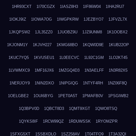
1HR93CXT
1I70CGZX
1IASZ8H3
1IF86W04
1IHA2RU7
1IOKJ9IZ
1IOWA7OG
1IWGPKRW
1JEZBYO7
1JFVZL7X
1JKQPSW2
1JL35ZZ0
1JUOBZ9U
1JZ9UNM8
1K1OOBX2
1KJONM1Y
1KJVH227
1KMG68BO
1KQW0D9E
1KUB22OP
1KUC7YQ5
1KVUSEU1
1L0EECVC
1L92C1GM
1LO2KT45
1LVWMXC9
1MF16JX6
1MZGQ4D3
1N3AELFF
1N3R82X5
1NERJOY9
1NIN2DXO
1NIPGIQG
1NTYF4RH
1NZ06F8Q
1OELGBE2
1OUI6BYG
1PET0A5T
1PMAFB0V
1PSGIWB2
1Q3BPV0D
1QBCT8D3
1QMT9XGT
1QWO8TSQ
1QYKS8IF
1RCW99QZ
1RDUWSSK
1RYOMZPR
1SFXG5XT
1SSBXDLO
1SZ258AV
1T04TFO9
1T3A32QI