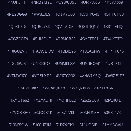
4NOFJHTI
4NRBYMY1
4O9WC0SL
4ORR508B
4P5VX889
4PE2DGG9
4PW810LS
4Q1M7Q60
4QAHYG43
4QHYCH8B
4QL610TS
4QRSJ753
4QVTMIC5
4QXRDQN7
4S31TENQ
4SGZZGF9
4SHI3FUE
4SRMCB32
4SYJTR01
4T4UXTTO
4T8GUZVK
4TAWVEKW
4TBBI1Y5
4TJ1ASNW
4TPTYC45
4TSJ6PJX
4U48QGQ2
4UMM8LXA
4UNHPQM1
4URT243L
4VFMWJZ0
4VGSLXPJ
4VJZYO02
4VNW7KSQ
4W6ZE1F7
4WP2PW82
4WQWQXX8
4WXQZN38
4X7TT8GV
4XYOT662
4XZYAUHI
4YQHH612
4Z52SO0V
4ZP14UIL
4ZVGSBH0
50JO9B1K
50KZ2V9P
50NNJN5E
50S8F1Z0
510NBX1W
5160U7JM
51D7XGKL
51JUGSIB
51MY24WU