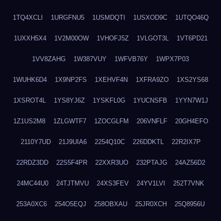
1TQ4XCLI
1URGFNU5
1USMDQTI
1USXOD9C
1UTQO46Q
1UXXH5X4
1V2M00OW
1VHOFJ5Z
1VLGOT3L
1VT6PD21
1VV8ZAHG
1W387VUY
1WFVB76Y
1WPX7P03
1WUHK6D4
1X9NP2FS
1XEHVF4N
1XFRA9ZO
1XS2YS68
1XSROT4L
1YS8YJ6Z
1YSKFL0G
1YUCNSFB
1YYN7W1J
1Z1US2M8
1ZLGWTF7
1ZOCGLFM
206VNFLF
20GH4EFO
2110Y7UD
21J9UIA6
2254Q10C
226DDKTL
22R2IX7P
22RDZ3DD
22S5F4PR
22XXR3UO
232PTAJG
24AZ56D2
24MC44U0
24TJTMVU
24XS3FEV
24YV1LVI
252T7VNK
253A0XC6
254O5EQJ
258OBXAU
25JR0XCH
25Q8956U