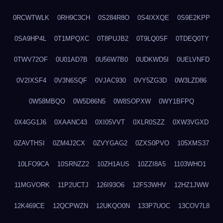
0RCWTWLK
0RH9C3CH
0S284R8O
0S4IXXQE
0S9E2KPP
0SA9HP4L
0T1MPQXC
0T8PUJB2
0T9LQ0SF
0TDEQ0TY
0TWV72OF
0U01AD7B
0U56W7B0
0UDKWD5I
0UELVNFD
0V2IXSF4
0V3N6SQF
0VJAC930
0VY5ZG3D
0W3LZD86
0W58MBQO
0W5D86N5
0W8SOPXW
0WY1BFPQ
0X4GG1J6
0XAANC43
0XI05VVT
0XLR0SZZ
0XW3VGXD
0ZAVTHSI
0ZM4J2CX
0ZVYGAG2
0ZXS0PVO
105XMS37
10LFO9CA
10SRNZZ2
10ZH1AUS
10ZZI8A5
1103WHO1
11MGVORK
11P2UCTJ
126I93O6
12FS3WHV
12HZ1JWW
12K469CE
12QCPWZN
12UKQO0N
133P7UOC
13COV7L8