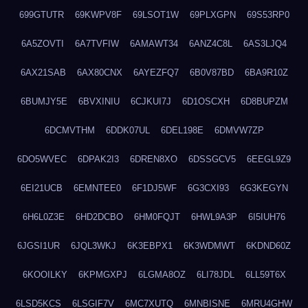
699GTUTR
69KWPV8F
69LSOT1W
69PLXGPN
69S53RP0
6A5ZOVTI
6A7TVFIW
6AMAWT34
6ANZ4C8L
6AS3LJQ4
6AX21SAB
6AX80CNX
6AYEZFQ7
6B0V87BD
6BA9R10Z
6BUMJY5E
6BVXINIU
6CJKUI7J
6D1OSCXH
6D8BUPZM
6DCMVTHM
6DDK07UL
6DEL198E
6DMVW7ZP
6DO5WVEC
6DPAK2I3
6DREN8XO
6DSSGCV5
6EEGL9Z9
6EI21UCB
6EMNTEE0
6F1DJ5WF
6G3CXI93
6G3KEGYN
6H6L0Z3E
6HD2DCBO
6HM0FQJT
6HWL9A3P
6I5IUH76
6JGSI1UR
6JQL3WKJ
6K3EBPX1
6K3WDMWT
6KDND60Z
6KOOILKY
6KPMGXPJ
6LGMA8OZ
6LI78JDL
6LL59T6X
6LSD5KCS
6LSGIF7V
6MC7XUTQ
6MNBISNE
6MRU4GHW