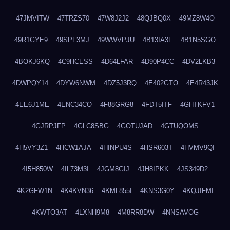
47JMVITW
47TRZS70
47W8J2J2
48QJBQ0X
49MZ8W4O
49R1GYE9
49SPF3MJ
49WWVPJU
4B13IA3F
4B1N5SGO
4BOKJ6KQ
4C9HCESS
4D64LFAR
4D90P4CC
4DV2LKB3
4DWPQY14
4DYW6NWM
4DZ5J3RQ
4E402GTO
4E4R43JK
4EE6J1ME
4ENC34CO
4F88GRG8
4FDT5ITF
4GHTKFV1
4GJRPJFP
4GLC8SBG
4GOTUJAD
4GTUQOMS
4H5VY3Z1
4HCW1AJA
4HINPU4S
4HSR603T
4HVMV9QI
4I5H850W
4IL73M3I
4JGM8GIJ
4JH8IPKK
4JS349D2
4K2GFW1N
4K4KVN36
4KML855I
4KNS3G0Y
4KQJIFMI
4KWTO3AT
4LXNH9M8
4M8RR8DW
4NNSAVOG