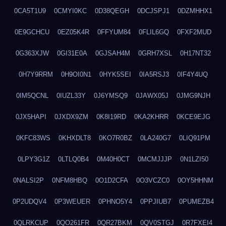
0CA5T1U9
0CMYI0KC
0D38QEGH
0DCJSPJ1
0DZMHHX1
0E9GCHCU
0EZ05K4R
0FFYUM84
0FLIL6GQ
0FXF2MUD
0G363XJW
0GI31E0A
0GJSAH4M
0GRH7XSL
0H17NT32
0H7Y9RRM
0H9OI0N1
0HYK5SEI
0IA5RSJ3
0IF4Y4UQ
0IM5QCNL
0IUZL33Y
0J6YMSQ9
0JAWX05J
0JMG9NJH
0JX5HAPI
0JXDX9ZM
0K8I19RD
0KA2KHRR
0KCE9EJG
0KFC83WS
0KHXDLT8
0KO7R0BZ
0LA240G7
0LIQ91PM
0LPY3G1Z
0LTLQ0B4
0M40H0CT
0MCMJJJP
0N1LZI50
0NALSI2P
0NFM8HBQ
0O1D2CFA
0O3VCZC0
0OY5HHNM
0P2UDQV4
0P3WEUER
0PHNO5Y4
0PPJIUB7
0PUMEZB4
0QLRKCUP
0QO261FR
0QR27BKM
0QV0STGJ
0R7FXEI4