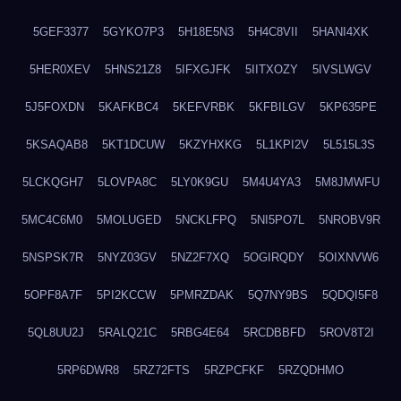
5GEF3377
5GYKO7P3
5H18E5N3
5H4C8VII
5HANI4XK
5HER0XEV
5HNS21Z8
5IFXGJFK
5IITXOZY
5IVSLWGV
5J5FOXDN
5KAFKBC4
5KEFVRBK
5KFBILGV
5KP635PE
5KSAQAB8
5KT1DCUW
5KZYHXKG
5L1KPI2V
5L515L3S
5LCKQGH7
5LOVPA8C
5LY0K9GU
5M4U4YA3
5M8JMWFU
5MC4C6M0
5MOLUGED
5NCKLFPQ
5NI5PO7L
5NROBV9R
5NSPSK7R
5NYZ03GV
5NZ2F7XQ
5OGIRQDY
5OIXNVW6
5OPF8A7F
5PI2KCCW
5PMRZDAK
5Q7NY9BS
5QDQI5F8
5QL8UU2J
5RALQ21C
5RBG4E64
5RCDBBFD
5ROV8T2I
5RP6DWR8
5RZ72FTS
5RZPCFKF
5RZQDHMO