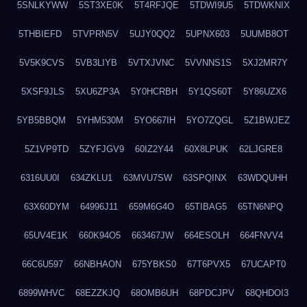
5SNLKYWW
5ST3XE0K
5T4RFJQE
5TDWI9U5
5TDWKNIX
5THBIEFD
5TVPRN5V
5UJY0QQ2
5UPNX603
5UUMB8OT
5V5K9CVS
5VB3LIYB
5VTXJVNC
5VVNNS1S
5XJ2MR7Y
5XSF9JLS
5XU6ZP3A
5Y0HCRBH
5Y1QS60T
5Y86UZX6
5YB5BBQM
5YHM530M
5YO667IH
5YO7ZQGL
5Z1BWJEZ
5Z1VP9TD
5ZYFJGV9
60IZ2Y44
60X8LPUK
62LJGRE8
6316UU0I
634ZKLU1
63MVU7SW
63SPQINX
63WDQUHH
63X60DYM
64996J11
659M6G4O
65TIBAG5
65TN6NPQ
65UV4E1K
660K94O5
663467JW
664ESOLH
664FNVV4
66C6U597
66NBHAON
675YBKS0
67T6PVX5
67UCAPT0
6899WHVC
68EZZKJQ
68OMB6UH
68PDCJPV
68QHDOI3