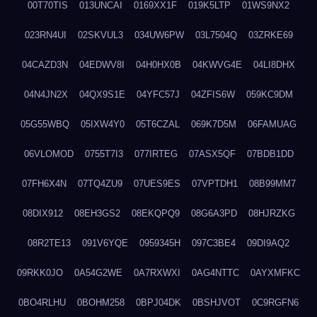
00T70TIS
013UNCAI
0169XX1F
019K5LTP
01WS9NX2
023RN4UI
02SKVUL3
034UW6PW
03L7504Q
03ZRKE69
04CAZD3N
04EDWV8I
04H0HX0B
04KWVG4E
04LI8DHX
04N4JN2X
04QX9S1E
04YFC57J
04ZFIS6W
059KC9DM
05G55WBQ
05IXW4Y0
05T6CZAL
069K7D5M
06FAMUAG
06VLOMOD
0755T7I3
077IRTEG
07ASX5QF
07BDB1DD
07FH6X4N
07TQ4ZU9
07UES9ES
07VPTDH1
08B99MM7
08DIX912
08EH3GS2
08EKQPQ9
08G6A3PD
08HJRZKG
08R2TE13
091V6YQE
0959345H
097C3BE4
09DI9AQ2
09RKK0JO
0A54G2WE
0A7RXWXI
0AG4NTTC
0AYXMFKC
0BO4RLHU
0BOHM258
0BPJ04DK
0BSHJVOT
0C9RGFN6