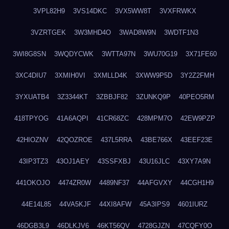
3VPL82H9
3VS14DKC
3VX5WW8T
3VXFRWKX
3VZRTGEK
3W3MHD4O
3WAD8W9N
3WDTF1N3
3WI8G8SN
3WQDYCWK
3WTTA97N
3WU70G19
3X71FE60
3XC4DIU7
3XMIH0VI
3XMLLD4K
3XWW9P5D
3Y2Z2FMH
3YXUATB4
3Z3344KT
3ZBBJF82
3ZUNKQ9P
40PEO5RM
418TPYOG
41A6AQPI
41CR68ZC
428MPM7O
42EW9PZP
42HIOZNV
42QOZROE
437L5RRA
43BE766X
43EEF23E
43IP3TZ3
43OJ1AEY
43SSFXBJ
43U16JLC
43XY7A9N
441OKOJO
4474ZR0W
4489NF37
44AFGVXY
44CGH1H9
44E14L85
44VA5KJF
44XI8AFW
45A3IPS9
4601IURZ
46DGB3L9
46DLKJV6
46KT56QV
4728GJZN
47CQFY0O