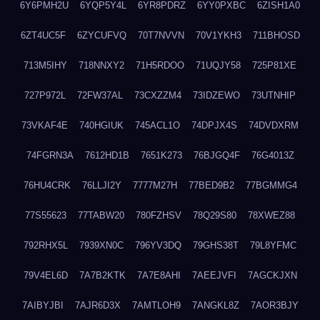
6Y6PMH2U
6YQP5Y4L
6YR8PDRZ
6YY0PXBC
6ZISH1A0
6ZT4UC5F
6ZYCUFVQ
70T7NVVN
70V1YKH3
711BHOSD
713M5IHY
718NNXY2
71H5RDOO
71UQJY58
725P81XE
727P972L
72FW37AL
73CXZZM4
73IDZEWO
73UTNHIP
73VKAF4E
740HGIUK
745ACL1O
74DPJX4S
74DVDXRM
74FGRN3A
7612HD1B
7651K273
76BJGQ4F
76G4013Z
76HU4CRK
76LLJI2Y
7777M27H
77BED9B2
77BGMMG4
77S55623
77TABW20
780FZHSV
78Q29S80
78XWEZ88
792RHX5L
7939XN0C
796YV3DQ
79GHS38T
79L8YFMC
79V4EL6D
7A7B2KTK
7A7E8AHI
7AEEJVFI
7AGCKJXN
7AIBYJBI
7AJR6D3X
7AMTLOH9
7ANGKL8Z
7AOR3BJY