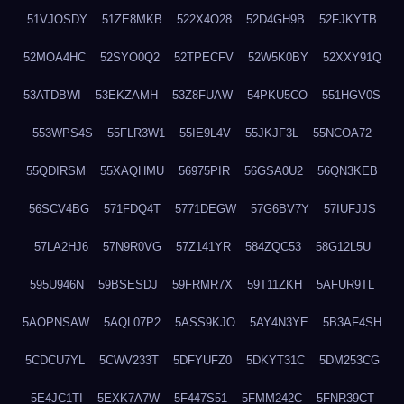
51VJOSDY
51ZE8MKB
522X4O28
52D4GH9B
52FJKYTB
52MOA4HC
52SYO0Q2
52TPECFV
52W5K0BY
52XXY91Q
53ATDBWI
53EKZAMH
53Z8FUAW
54PKU5CO
551HGV0S
553WPS4S
55FLR3W1
55IE9L4V
55JKJF3L
55NCOA72
55QDIRSM
55XAQHMU
56975PIR
56GSA0U2
56QN3KEB
56SCV4BG
571FDQ4T
5771DEGW
57G6BV7Y
57IUFJJS
57LA2HJ6
57N9R0VG
57Z141YR
584ZQC53
58G12L5U
595U946N
59BSESDJ
59FRMR7X
59T11ZKH
5AFUR9TL
5AOPNSAW
5AQL07P2
5ASS9KJO
5AY4N3YE
5B3AF4SH
5CDCU7YL
5CWV233T
5DFYUFZ0
5DKYT31C
5DM253CG
5E4JC1TI
5EXK7A7W
5F447S51
5FMM242C
5FNR39CT