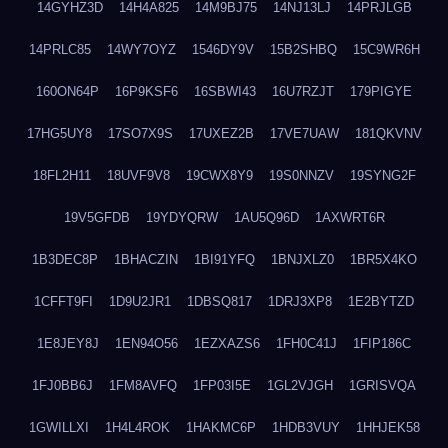
14GYHZ3D
14H4A825
14M9BJ75
14NJ13LJ
14PRJLGB
14PRLC85
14WY7OYZ
1546DY9V
15B2SHBQ
15C9WR6H
160ON64P
16P9KSF6
16SBWI43
16U7RZJT
179PIGYE
17HG5UY8
17SO7X9S
17UXEZ2B
17VE7UAW
181QKVNV
18FL2H11
18UVF9V8
19CWX8Y9
19S0NNZV
19SYNG2F
19V5GFDB
19YDYQRW
1AU5Q96D
1AXWRT6R
1B3DEC8P
1BHACZIN
1BI91YFQ
1BNJXLZ0
1BR5X4KO
1CFFT9FI
1D9U2JR1
1DBSQ817
1DRJ3XP8
1E2BYTZD
1E8JEY8J
1EN94O56
1EZXAZS6
1FH0C41J
1FIP186C
1FJ0BB6J
1FM8AVFQ
1FP03I5E
1GL2VJGH
1GRISVQA
1GWILLXI
1H4L4ROK
1HAKMC6P
1HDB3VUY
1HHJEK58