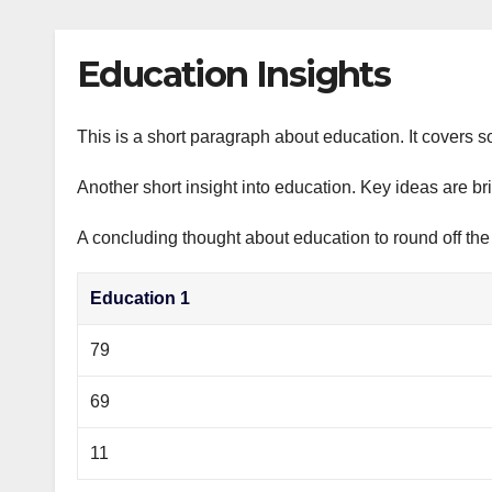
р
p
l
а
Education Insights
a
в
s
и
s
This is a short paragraph about education. It covers s
т
n
ь
Another short insight into education. Key ideas are br
i
A concluding thought about education to round off the
k
i
Education 1
79
69
11