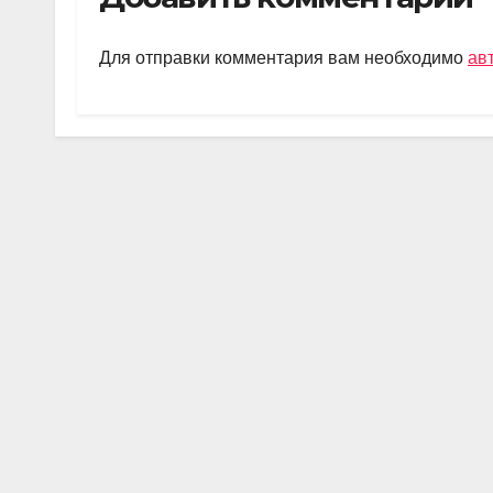
gr
s
o
а
a
A
kl
в
Для отправки комментария вам необходимо
ав
m
p
a
и
p
ss
ть
ni
ki