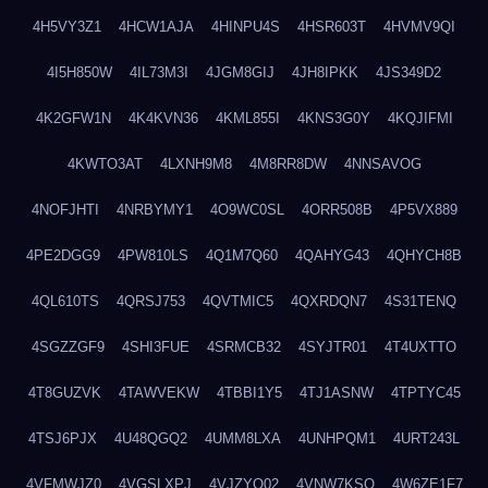
4H5VY3Z1
4HCW1AJA
4HINPU4S
4HSR603T
4HVMV9QI
4I5H850W
4IL73M3I
4JGM8GIJ
4JH8IPKK
4JS349D2
4K2GFW1N
4K4KVN36
4KML855I
4KNS3G0Y
4KQJIFMI
4KWTO3AT
4LXNH9M8
4M8RR8DW
4NNSAVOG
4NOFJHTI
4NRBYMY1
4O9WC0SL
4ORR508B
4P5VX889
4PE2DGG9
4PW810LS
4Q1M7Q60
4QAHYG43
4QHYCH8B
4QL610TS
4QRSJ753
4QVTMIC5
4QXRDQN7
4S31TENQ
4SGZZGF9
4SHI3FUE
4SRMCB32
4SYJTR01
4T4UXTTO
4T8GUZVK
4TAWVEKW
4TBBI1Y5
4TJ1ASNW
4TPTYC45
4TSJ6PJX
4U48QGQ2
4UMM8LXA
4UNHPQM1
4URT243L
4VFMWJZ0
4VGSLXPJ
4VJZYO02
4VNW7KSQ
4W6ZE1F7