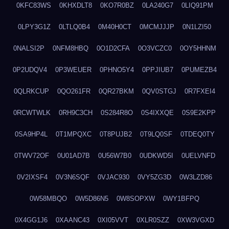
0KFC83WS
0KHXDLT8
0KO7R0BZ
0LA240G7
0LIQ91PM
0LPY3G1Z
0LTLQ0B4
0M40H0CT
0MCMJJJP
0N1LZI50
0NALSI2P
0NFM8HBQ
0O1D2CFA
0O3VCZC0
0OY5HHNM
0P2UDQV4
0P3WEUER
0PHNO5Y4
0PPJIUB7
0PUMEZB4
0QLRKCUP
0QO261FR
0QR27BKM
0QV0STGJ
0R7FXEI4
0RCWTWLK
0RH9C3CH
0S284R8O
0S4IXXQE
0S9E2KPP
0SA9HP4L
0T1MPQXC
0T8PUJB2
0T9LQ0SF
0TDEQ0TY
0TWV72OF
0U01AD7B
0U56W7B0
0UDKWD5I
0UELVNFD
0V2IXSF4
0V3N6SQF
0VJAC930
0VY5ZG3D
0W3LZD86
0W58MBQO
0W5D86N5
0W8SOPXW
0WY1BFPQ
0X4GG1J6
0XAANC43
0XI05VVT
0XLR0SZZ
0XW3VGXD