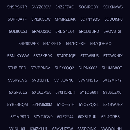
5NSPSK7R
5NYZ03GV
5NZ2F7XQ
5OGIRQDY
5OIXNVW6
5OPF8A7F
5PI2KCCW
5PMRZDAK
5Q7NY9BS
5QDQI5F8
5QL8UU2J
5RALQ21C
5RBG4E64
5RCDBBFD
5ROV8T2I
5RP6DWR8
5RZ72FTS
5RZPCFKF
5RZQDHMO
5SNLKYWW
5ST3XE0K
5T4RFJQE
5TDWI9U5
5TDWKNIX
5THBIEFD
5TVPRN5V
5UJY0QQ2
5UPNX603
5UUMB8OT
5V5K9CVS
5VB3LIYB
5VTXJVNC
5VVNNS1S
5XJ2MR7Y
5XSF9JLS
5XU6ZP3A
5Y0HCRBH
5Y1QS60T
5Y86UZX6
5YB5BBQM
5YHM530M
5YO667IH
5YO7ZQGL
5Z1BWJEZ
5Z1VP9TD
5ZYFJGV9
60IZ2Y44
60X8LPUK
62LJGRE8
6316UU0I
634ZKLU1
63MVU7SW
63SPQINX
63WDQUHH