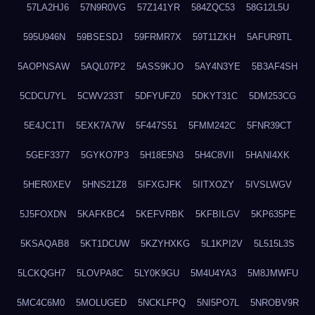
57LA2HJ6
57N9R0VG
57Z141YR
584ZQC53
58G12L5U
595U946N
59BSESDJ
59FRMR7X
59T11ZKH
5AFUR9TL
5AOPNSAW
5AQL07P2
5ASS9KJO
5AY4N3YE
5B3AF4SH
5CDCU7YL
5CWV233T
5DFYUFZ0
5DKYT31C
5DM253CG
5E4JC1TI
5EXK7A7W
5F447S51
5FMM242C
5FNR39CT
5GEF3377
5GYKO7P3
5H18E5N3
5H4C8VII
5HANI4XK
5HER0XEV
5HNS21Z8
5IFXGJFK
5IITXOZY
5IVSLWGV
5J5FOXDN
5KAFKBC4
5KEFVRBK
5KFBILGV
5KP635PE
5KSAQAB8
5KT1DCUW
5KZYHXKG
5L1KPI2V
5L515L3S
5LCKQGH7
5LOVPA8C
5LY0K9GU
5M4U4YA3
5M8JMWFU
5MC4C6M0
5MOLUGED
5NCKLFPQ
5NI5PO7L
5NROBV9R