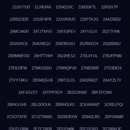
2110Y7UD
21J9UIA6
2254Q10C
226DDKTL
22R2IX7P
22RDZ3DD
22S5F4PR
22XXR3UO
232PTAJG
24AZ56D2
24MC44U0
24TJTMVU
24XS3FEV
24YV1LVI
252T7VNK
253A0XC6
254O5EQJ
258OBXAU
25JR0XCH
25Q8956U
25RMMEOD
26HTTV6H
26L0HESZ
270L4YOL
276UFPNM
27E8J3FW
27MKG0DU
27MNQPU0
27NBD68F
27O3D674
27VYT4KU
28SMQGU6
299T1G15
2A01R6QT
2AAYZL7V
2AFJGVZY
2ATPPOCH
2B2G3AW2
2BFZFCNW
2BKKV1H5
2BLDOOU6
2BRHOLRJ
2CKA0HWT
2CRELPQI
2CSOTXFR
2CVZ7WMG
2D26EBXW
2D942LRG
2DPSN680
2DU7LORM
2EZC76PR
2F53ZH8K
2FFJSSR3
2G789XQE