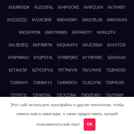
6UU9ROQK
6UZUZF6L
6V4POCW2
6V6FZLKN
6VJVHI57
6VQ1DZQ1
6VZACB5E
6W0V02MY
6W1CRLU0
6WAOIUX0
6WJXFPEM
6WSY8NWU
6XFR4OTY
6XIHLDTU
6XL3E0EQ
6XP30R7N
6XQUAXFV
6XUCD56H
6XVXTC5I
6Y6PMH2U
6YQP5Y4L
6YR8PDRZ
6YY0PXBC
6ZISH1A0
6ZT4UC5F
6ZYCUFVQ
70T7NVVN
70V1YKH3
711BHOSD
713M5IHY
718NNXY2
71H5RDOO
71UQJY58
725P81XE
727P972L
72FW37AL
73CXZZM4
73IDZEWO
73UTNHIP
Этот сайт использует куки-файлы и другие технологии, чтобы
73VKAF4E
740HGIUK
745ACL1O
74DPJX4S
74DVDXRM
помочь вам в навигации, а также предоставить лучший
74FGRN3A
7612HD1B
7651K273
76BJGQ4F
76G4013Z
пользовательский опыт.
OK
76HU4CRK
76LLJI2Y
7777M27H
77BED9B2
77BGMMG4