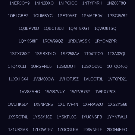
1NERJOY9
1NIN2DXO
1NIPGIQG
1NTYF4RH
1NZ06F8Q
1OELGBE2
1OUI6BYG
1PET0A5T
1PMAFB0V
1PSGIWB2
1Q3BPV0D
1QBCT8D3
1QMT9XGT
1QWO8TSQ
1QYKS8IF
1RCW99QZ
1RDUWSSK
1RYOMZPR
1SFXG5XT
1SSBXDLO
1SZ258AV
1T04TFO9
1T3A32QI
1TQ4XCLI
1URGFNU5
1USMDQTI
1USXOD9C
1UTQO46Q
1UXXH5X4
1V2M00OW
1VHOFJ5Z
1VLGOT3L
1VT6PD21
1VV8ZAHG
1W387VUY
1WFVB76Y
1WPX7P03
1WUHK6D4
1X9NP2FS
1XEHVF4N
1XFRA9ZO
1XS2YS68
1XSROT4L
1YS8YJ6Z
1YSKFL0G
1YUCNSFB
1YYN7W1J
1Z1US2M8
1ZLGWTF7
1ZOCGLFM
206VNFLF
20GH4EFO