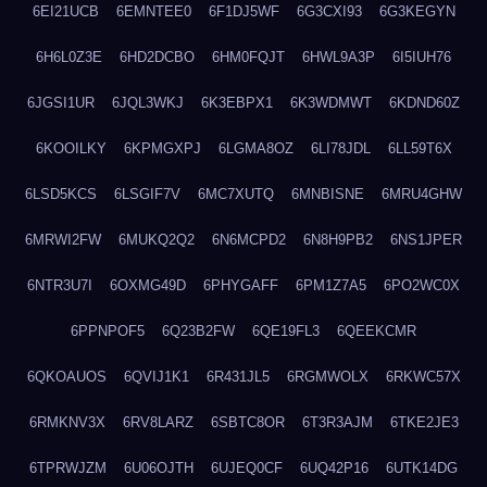
6EI21UCB
6EMNTEE0
6F1DJ5WF
6G3CXI93
6G3KEGYN
6H6L0Z3E
6HD2DCBO
6HM0FQJT
6HWL9A3P
6I5IUH76
6JGSI1UR
6JQL3WKJ
6K3EBPX1
6K3WDMWT
6KDND60Z
6KOOILKY
6KPMGXPJ
6LGMA8OZ
6LI78JDL
6LL59T6X
6LSD5KCS
6LSGIF7V
6MC7XUTQ
6MNBISNE
6MRU4GHW
6MRWI2FW
6MUKQ2Q2
6N6MCPD2
6N8H9PB2
6NS1JPER
6NTR3U7I
6OXMG49D
6PHYGAFF
6PM1Z7A5
6PO2WC0X
6PPNPOF5
6Q23B2FW
6QE19FL3
6QEEKCMR
6QKOAUOS
6QVIJ1K1
6R431JL5
6RGMWOLX
6RKWC57X
6RMKNV3X
6RV8LARZ
6SBTC8OR
6T3R3AJM
6TKE2JE3
6TPRWJZM
6U06OJTH
6UJEQ0CF
6UQ42P16
6UTK14DG