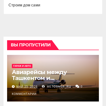
Строим дом сами
ВЫ ПРОПУСТИЛИ
ГАРАЖ И АВТО
Авиарейсы между
Ташкентом и
Екатеринбургом
МАЙ 25, 2026
METCOM16_RU
0
КОММЕНТАРИИ