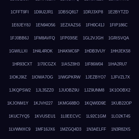
1CFFT9FI
1D9U2JR1
1DBSQ817
1DRJ3XP8
1E2BYTZD
1E8JEY8J
1EN94O56
1EZXAZS6
1FH0C41J
1FIP186C
1FJ0BB6J
1FM8AVFQ
1FP03I5E
1GL2VJGH
1GRISVQA
1GWILLXI
1H4L4ROK
1HAKMC6P
1HDB3VUY
1HHJEK58
1HR93CXT
1I70CGZX
1IASZ8H3
1IF86W04
1IHA2RU7
1IOKJ9IZ
1IOWA7OG
1IWGPKRW
1JEZBYO7
1JFVZL7X
1JKQPSW2
1JL35ZZ0
1JUOBZ9U
1JZ9UNM8
1K1OOBX2
1KJONM1Y
1KJVH227
1KMG68BO
1KQW0D9E
1KUB22OP
1KUC7YQ5
1KVUSEU1
1L0EECVC
1L92C1GM
1LO2KT45
1LVWMXC9
1MF16JX6
1MZGQ4D3
1N3AELFF
1N3R82X5