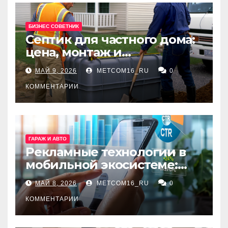
БИЗНЕС СОВЕТНИК
Септик для частного дома:
цена, монтаж и
организация автономной
МАЙ 9, 2026
METCOM16_RU
0
канализации
КОММЕНТАРИИ
ГАРАЖ И АВТО
Рекламные технологии в
мобильной экосистеме:
ключевые сервисы и
МАЙ 8, 2026
METCOM16_RU
0
принципы работы
КОММЕНТАРИИ