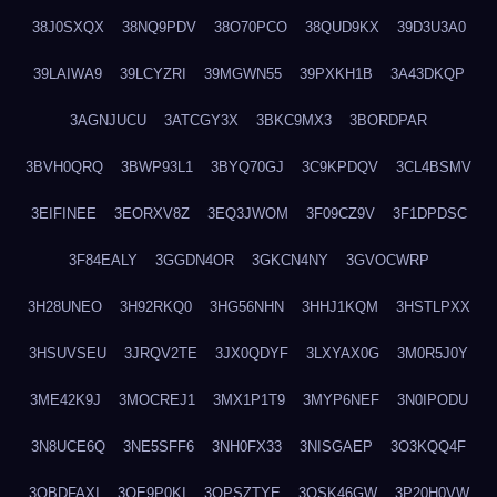
38J0SXQX
38NQ9PDV
38O70PCO
38QUD9KX
39D3U3A0
39LAIWA9
39LCYZRI
39MGWN55
39PXKH1B
3A43DKQP
3AGNJUCU
3ATCGY3X
3BKC9MX3
3BORDPAR
3BVH0QRQ
3BWP93L1
3BYQ70GJ
3C9KPDQV
3CL4BSMV
3EIFINEE
3EORXV8Z
3EQ3JWOM
3F09CZ9V
3F1DPDSC
3F84EALY
3GGDN4OR
3GKCN4NY
3GVOCWRP
3H28UNEO
3H92RKQ0
3HG56NHN
3HHJ1KQM
3HSTLPXX
3HSUVSEU
3JRQV2TE
3JX0QDYF
3LXYAX0G
3M0R5J0Y
3ME42K9J
3MOCREJ1
3MX1P1T9
3MYP6NEF
3N0IPODU
3N8UCE6Q
3NE5SFF6
3NH0FX33
3NISGAEP
3O3KQQ4F
3OBDFAXI
3OE9P0KI
3OPSZTYE
3OSK46GW
3P20H0VW