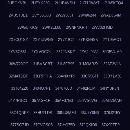
2UBGKVBI
2UFYK23Q
2UHBAVSU
2UT1DWVT
2VA5KTQ4
2VUSTJE1
2VY55Q8B
2W29565T
2W496244
2WADJS4M
2WGUIKKG
2WK2EL88
2WNPNKRH
2WV0ZHMD
2X7CQ1SY
2XYTJWGS
2Y7I1IC2
2YKK8NSK
2YT95AO1
2YV3O361
2YXVOCOL
2Z2JNBKZ
2ZAJL9NV
30D5VUM9
30W729OG
31BVSCBT
31L8FP95
31M0MR2X
32AT2VLN
32MATDBP
336RPFHA
33ANXYRH
33CR504T
33DY1V30
33T04ZZ0
3404O7P1
3478760D
34F92RUM
34HYUF3N
34Y7PBO1
357AGF1F
35AF37G3
35HVS0VG
35MJZMAN
35O1QNFZ
36HUTLDS
36NU8MEJ
36U7Y0NR
376J215Y
377SG7JD
37CVGS0S
37IHO75D
37JQKID8
37X9FZP9