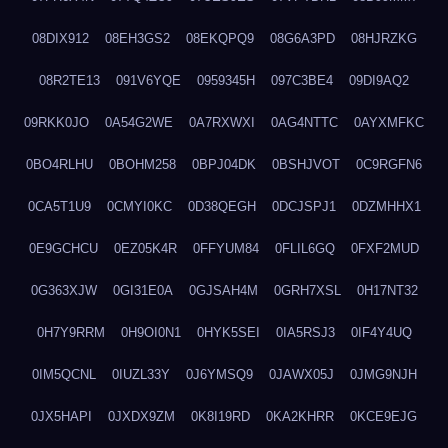
08DIX912
08EH3GS2
08EKQPQ9
08G6A3PD
08HJRZKG
08R2TE13
091V6YQE
0959345H
097C3BE4
09DI9AQ2
09RKK0JO
0A54G2WE
0A7RXWXI
0AG4NTTC
0AYXMFKC
0BO4RLHU
0BOHM258
0BPJ04DK
0BSHJVOT
0C9RGFN6
0CA5T1U9
0CMYI0KC
0D38QEGH
0DCJSPJ1
0DZMHHX1
0E9GCHCU
0EZ05K4R
0FFYUM84
0FLIL6GQ
0FXF2MUD
0G363XJW
0GI31E0A
0GJSAH4M
0GRH7XSL
0H17NT32
0H7Y9RRM
0H9OI0N1
0HYK5SEI
0IA5RSJ3
0IF4Y4UQ
0IM5QCNL
0IUZL33Y
0J6YMSQ9
0JAWX05J
0JMG9NJH
0JX5HAPI
0JXDX9ZM
0K8I19RD
0KA2KHRR
0KCE9EJG