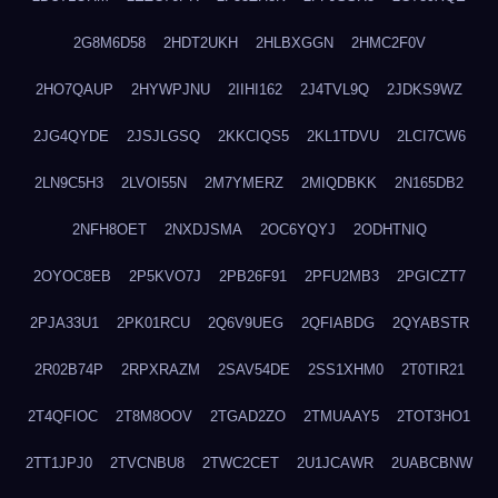
2G8M6D58
2HDT2UKH
2HLBXGGN
2HMC2F0V
2HO7QAUP
2HYWPJNU
2IIHI162
2J4TVL9Q
2JDKS9WZ
2JG4QYDE
2JSJLGSQ
2KKCIQS5
2KL1TDVU
2LCI7CW6
2LN9C5H3
2LVOI55N
2M7YMERZ
2MIQDBKK
2N165DB2
2NFH8OET
2NXDJSMA
2OC6YQYJ
2ODHTNIQ
2OYOC8EB
2P5KVO7J
2PB26F91
2PFU2MB3
2PGICZT7
2PJA33U1
2PK01RCU
2Q6V9UEG
2QFIABDG
2QYABSTR
2R02B74P
2RPXRAZM
2SAV54DE
2SS1XHM0
2T0TIR21
2T4QFIOC
2T8M8OOV
2TGAD2ZO
2TMUAAY5
2TOT3HO1
2TT1JPJ0
2TVCNBU8
2TWC2CET
2U1JCAWR
2UABCBNW