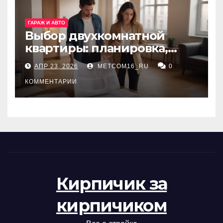
ГАРАЖ И АВТО
Выбор двухкомнатной
квартиры: планировка,
состояние жилья и
АПР 23, 2026
METCOM16_RU
0
проверка документов
КОММЕНТАРИИ
Кирпичик за
кирпичиком