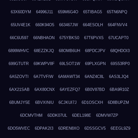
63X60DYM
64996J11
659M6G4O
65TIBAG5
65TN6NPQ
65UV4E1K
660K94O5
663467JW
664ESOLH
664FNVV4
66C6U597
66NBHAON
675YBKS0
67T6PVX5
67UCAPT0
6899WHVC
68EZZKJQ
68OMB6UH
68PDCJPV
68QHDOI3
699GTUTR
69KWPV8F
69LSOT1W
69PLXGPN
69S53RP0
6A5ZOVTI
6A7TVFIW
6AMAWT34
6ANZ4C8L
6AS3LJQ4
6AX21SAB
6AX80CNX
6AYEZFQ7
6B0V87BD
6BA9R10Z
6BUMJY5E
6BVXINIU
6CJKUI7J
6D1OSCXH
6D8BUPZM
6DCMVTHM
6DDK07UL
6DEL198E
6DMVW7ZP
6DO5WVEC
6DPAK2I3
6DREN8XO
6DSSGCV5
6EEGL9Z9