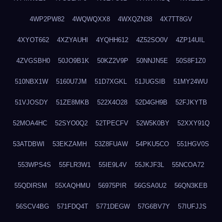
4WP2PW82
4WQWQXX8
4WXQZN38
4X7TT8GV
4XYOT662
4XZYAUHI
4YQHH612
4Z52SO0V
4ZP14UIL
4ZVGSBH0
50JO9B1K
50KZ2V9P
50NNJN5E
50S8F1Z0
510NBX1W
5160U7JM
51D7XGKL
51JUGSIB
51MY24WU
51VJOSDY
51ZE8MKB
522X4O28
52D4GH9B
52FJKYTB
52MOA4HC
52SYO0Q2
52TPECFV
52W5K0BY
52XXY91Q
53ATDBWI
53EKZAMH
53Z8FUAW
54PKU5CO
551HGV0S
553WPS4S
55FLR3W1
55IE9L4V
55JKJF3L
55NCOA72
55QDIRSM
55XAQHMU
56975PIR
56GSA0U2
56QN3KEB
56SCV4BG
571FDQ4T
5771DEGW
57G6BV7Y
57IUFJJS