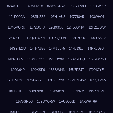
0ZAVTHSI
0ZM4J2CX
0ZVYGAG2
0ZXS0PVO
105XMS37
10LFO9CA
10SRNZZ2
10ZH1AUS
10ZZI8A5
1103WHO1
11MGVORK
11P2UCTJ
126I93O6
12FS3WHV
12HZ1JWW
12K469CE
12QCPWZN
12UKQO0N
133P7UOC
13COV7L8
14GYHZ3D
14H4A825
14M9BJ75
14NJ13LJ
14PRJLGB
14PRLC85
14WY7OYZ
1546DY9V
15B2SHBQ
15C9WR6H
160ON64P
16P9KSF6
16SBWI43
16U7RZJT
179PIGYE
17HG5UY8
17SO7X9S
17UXEZ2B
17VE7UAW
181QKVNV
18FL2H11
18UVF9V8
19CWX8Y9
19S0NNZV
19SYNG2F
19V5GFDB
19YDYQRW
1AU5Q96D
1AXWRT6R
1B3DEC8P
1BHACZIN
1BI91YFQ
1BNJXLZ0
1BR5X4KO