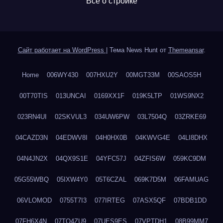
Все о стройке
Сайт работает на WordPress
|
Тема News Hunt от
Themeansar
.
Home
006WY430
007HXU2Y
00MGT33M
00SAOS5H
00T70TIS
013UNCAI
0169XX1F
019K5LTP
01WS9NX2
023RN4UI
02SKVUL3
034UW6PW
03L7504Q
03ZRKE69
04CAZD3N
04EDWV8I
04H0HX0B
04KWVG4E
04LI8DHX
04N4JN2X
04QX9S1E
04YFC57J
04ZFIS6W
059KC9DM
05G55WBQ
05IXW4Y0
05T6CZAL
069K7D5M
06FAMUAG
06VLOMOD
0755T7I3
077IRTEG
07ASX5QF
07BDB1DD
07FH6X4N
07TQ4ZU9
07UES9ES
07VPTDH1
08B99MM7