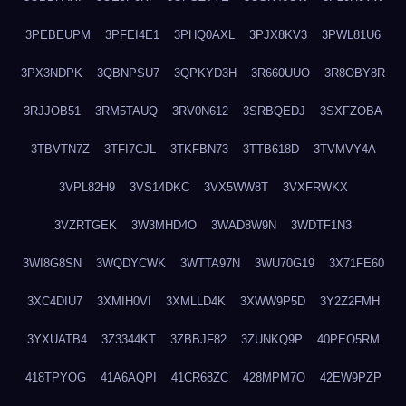
3PEBEUPM
3PFEI4E1
3PHQ0AXL
3PJX8KV3
3PWL81U6
3PX3NDPK
3QBNPSU7
3QPKYD3H
3R660UUO
3R8OBY8R
3RJJOB51
3RM5TAUQ
3RV0N612
3SRBQEDJ
3SXFZOBA
3TBVTN7Z
3TFI7CJL
3TKFBN73
3TTB618D
3TVMVY4A
3VPL82H9
3VS14DKC
3VX5WW8T
3VXFRWKX
3VZRTGEK
3W3MHD4O
3WAD8W9N
3WDTF1N3
3WI8G8SN
3WQDYCWK
3WTTA97N
3WU70G19
3X71FE60
3XC4DIU7
3XMIH0VI
3XMLLD4K
3XWW9P5D
3Y2Z2FMH
3YXUATB4
3Z3344KT
3ZBBJF82
3ZUNKQ9P
40PEO5RM
418TPYOG
41A6AQPI
41CR68ZC
428MPM7O
42EW9PZP