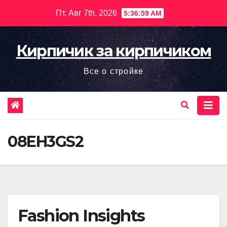
Перейти
Пт. Авг 7th, 2026
5:37:00 AM
к
содержимому
Кирпичик за кирпичиком
Все о стройке
08EH3GS2
Fashion Insights