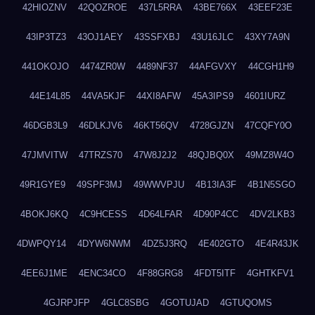
42HIOZNV
42QOZROE
437L5RRA
43BE766X
43EEF23E
43IP3TZ3
43OJ1AEY
43SSFXBJ
43U16JLC
43XY7A9N
441OKOJO
4474ZR0W
4489NF37
44AFGVXY
44CGH1H9
44E14L85
44VA5KJF
44XI8AFW
45A3IPS9
4601IURZ
46DGB3L9
46DLKJV6
46KT56QV
4728GJZN
47CQFY0O
47JMVITW
47TRZS70
47W8J2J2
48QJBQ0X
49MZ8W4O
49R1GYE9
49SPF3MJ
49WWVPJU
4B13IA3F
4B1N5SGO
4BOKJ6KQ
4C9HCESS
4D64LFAR
4D90P4CC
4DV2LKB3
4DWPQY14
4DYW6NWM
4DZ5J3RQ
4E402GTO
4E4R43JK
4EE6J1ME
4ENC34CO
4F88GRG8
4FDT5ITF
4GHTKFV1
4GJRPJFP
4GLC8SBG
4GOTUJAD
4GTUQOMS