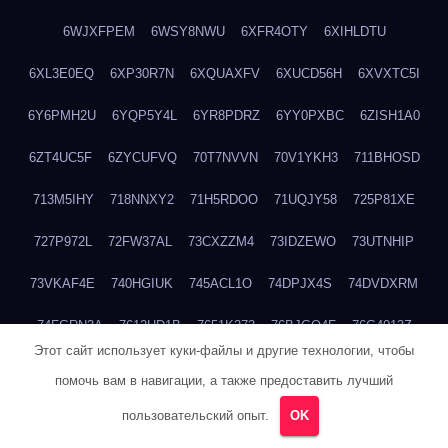
6WJXFPEM
6WSY8NWU
6XFR4OTY
6XIHLDTU
6XL3E0EQ
6XP30R7N
6XQUAXFV
6XUCD56H
6XVXTC5I
6Y6PMH2U
6YQP5Y4L
6YR8PDRZ
6YY0PXBC
6ZISH1A0
6ZT4UC5F
6ZYCUFVQ
70T7NVVN
70V1YKH3
711BHOSD
713M5IHY
718NNXY2
71H5RDOO
71UQJY58
725P81XE
727P972L
72FW37AL
73CXZZM4
73IDZEWO
73UTNHIP
73VKAF4E
740HGIUK
745ACL1O
74DPJX4S
74DVDXRM
74FGRN3A
7612HD1B
7651K273
76BJGQ4F
76G4013Z
Этот сайт использует куки-файлы и другие технологии, чтобы
76HU4CRK
76LLJI2Y
7777M27H
77BED9B2
77BGMMG4
помочь вам в навигации, а также предоставить лучший
77S55623
77TABW20
780FZHSV
78Q29S80
78XWEZ88
пользовательский опыт.
OK