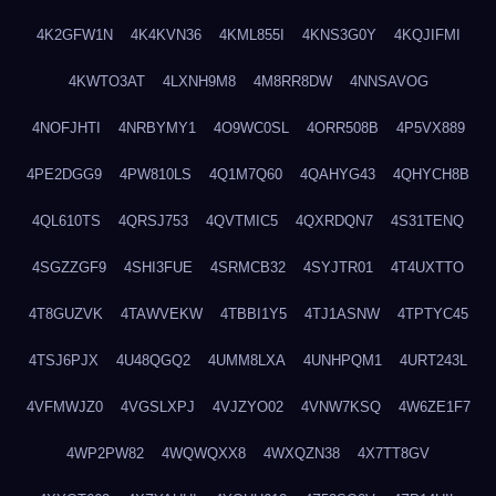
4K2GFW1N
4K4KVN36
4KML855I
4KNS3G0Y
4KQJIFMI
4KWTO3AT
4LXNH9M8
4M8RR8DW
4NNSAVOG
4NOFJHTI
4NRBYMY1
4O9WC0SL
4ORR508B
4P5VX889
4PE2DGG9
4PW810LS
4Q1M7Q60
4QAHYG43
4QHYCH8B
4QL610TS
4QRSJ753
4QVTMIC5
4QXRDQN7
4S31TENQ
4SGZZGF9
4SHI3FUE
4SRMCB32
4SYJTR01
4T4UXTTO
4T8GUZVK
4TAWVEKW
4TBBI1Y5
4TJ1ASNW
4TPTYC45
4TSJ6PJX
4U48QGQ2
4UMM8LXA
4UNHPQM1
4URT243L
4VFMWJZ0
4VGSLXPJ
4VJZYO02
4VNW7KSQ
4W6ZE1F7
4WP2PW82
4WQWQXX8
4WXQZN38
4X7TT8GV