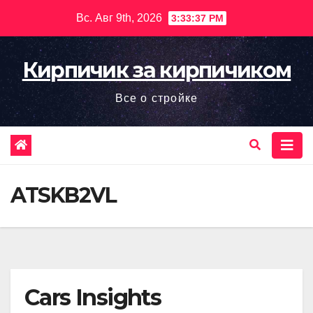
Перейти
Вс. Авг 9th, 2026
3:33:39 PM
к
содержимому
Кирпичик за кирпичиком
Все о стройке
ATSKB2VL
Cars Insights