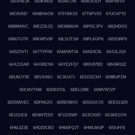
65UV4E1K
660K94O5
663467JW
664ESOLH
664FNVV4
66C6U597
66NBHAON
675YBKS0
67T6PVX5
67UCAPT0
6899WHVC
68EZZKJQ
68OMB6UH
68PDCJPV
68QHDOI3
699GTUTR
69KWPV8F
69LSOT1W
69PLXGPN
69S53RP0
6A5ZOVTI
6A7TVFIW
6AMAWT34
6ANZ4C8L
6AS3LJQ4
6AX21SAB
6AX80CNX
6AYEZFQ7
6B0V87BD
6BA9R10Z
6BUMJY5E
6BVXINIU
6CJKUI7J
6D1OSCXH
6D8BUPZM
6DCMVTHM
6DDK07UL
6DEL198E
6DMVW7ZP
6DO5WVEC
6DPAK2I3
6DREN8XO
6DSSGCV5
6EEGL9Z9
6EI21UCB
6EMNTEE0
6F1DJ5WF
6G3CXI93
6G3KEGYN
6H6L0Z3E
6HD2DCBO
6HM0FQJT
6HWL9A3P
6I5IUH76