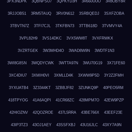
3PX3NDPK
3QBNPSU7
3QPKYD3H
3R660UUO
3R8OBY8R
3RJJOB51
3RM5TAUQ
3RV0N612
3SRBQEDJ
3SXFZOBA
3TBVTN7Z
3TFI7CJL
3TKFBN73
3TTB618D
3TVMVY4A
3VPL82H9
3VS14DKC
3VX5WW8T
3VXFRWKX
3VZRTGEK
3W3MHD4O
3WAD8W9N
3WDTF1N3
3WI8G8SN
3WQDYCWK
3WTTA97N
3WU70G19
3X71FE60
3XC4DIU7
3XMIH0VI
3XMLLD4K
3XWW9P5D
3Y2Z2FMH
3YXUATB4
3Z3344KT
3ZBBJF82
3ZUNKQ9P
40PEO5RM
418TPYOG
41A6AQPI
41CR68ZC
428MPM7O
42EW9PZP
42HIOZNV
42QOZROE
437L5RRA
43BE766X
43EEF23E
43IP3TZ3
43OJ1AEY
43SSFXBJ
43U16JLC
43XY7A9N