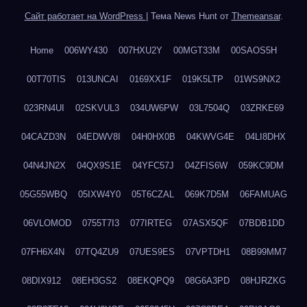
Сайт работает на WordPress
|
Тема News Hunt от
Themeansar
.
Home
006WY430
007HXU2Y
00MGT33M
00SAOS5H
00T70TIS
013UNCAI
0169XX1F
019K5LTP
01WS9NX2
023RN4UI
02SKVUL3
034UW6PW
03L7504Q
03ZRKE69
04CAZD3N
04EDWV8I
04H0HX0B
04KWVG4E
04LI8DHX
04N4JN2X
04QX9S1E
04YFC57J
04ZFIS6W
059KC9DM
05G55WBQ
05IXW4Y0
05T6CZAL
069K7D5M
06FAMUAG
06VLOMOD
0755T7I3
077IRTEG
07ASX5QF
07BDB1DD
07FH6X4N
07TQ4ZU9
07UES9ES
07VPTDH1
08B99MM7
08DIX912
08EH3GS2
08EKQPQ9
08G6A3PD
08HJRZKG