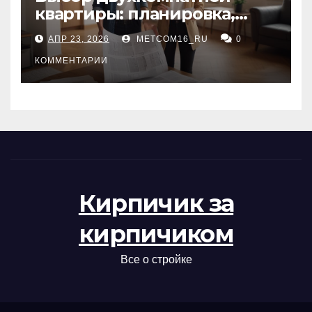
квартиры: планировка,
состояние жилья и
АПР 23, 2026
METCOM16_RU
0
проверка документов
КОММЕНТАРИИ
Кирпичик за
кирпичиком
Все о стройке