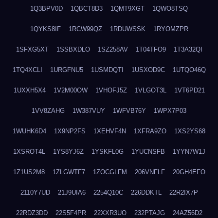
1Q3BPV0D
1QBCT8D3
1QMT9XGT
1QWO8TSQ
1QYKS8IF
1RCW99QZ
1RDUWSSK
1RYOMZPR
1SFXG5XT
1SSBXDLO
1SZ258AV
1T04TFO9
1T3A32QI
1TQ4XCLI
1URGFNU5
1USMDQTI
1USXOD9C
1UTQO46Q
1UXXH5X4
1V2M00OW
1VHOFJ5Z
1VLGOT3L
1VT6PD21
1VV8ZAHG
1W387VUY
1WFVB76Y
1WPX7P03
1WUHK6D4
1X9NP2FS
1XEHVF4N
1XFRA9ZO
1XS2YS68
1XSROT4L
1YS8YJ6Z
1YSKFL0G
1YUCNSFB
1YYN7W1J
1Z1US2M8
1ZLGWTF7
1ZOCGLFM
206VNFLF
20GH4EFO
2110Y7UD
21J9UIA6
2254Q10C
226DDKTL
22R2IX7P
22RDZ3DD
22S5F4PR
22XXR3UO
232PTAJG
24AZ56D2