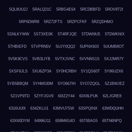
5QL8UU2J
5RALQ21C
5RBG4E64
5RCDBBFD
5ROV8T2I
5RP6DWR8
5RZ72FTS
5RZPCFKF
5RZQDHMO
5SNLKYWW
5ST3XE0K
5T4RFJQE
5TDWI9U5
5TDWKNIX
5THBIEFD
5TVPRN5V
5UJY0QQ2
5UPNX603
5UUMB8OT
5V5K9CVS
5VB3LIYB
5VTXJVNC
5VVNNS1S
5XJ2MR7Y
5XSF9JLS
5XU6ZP3A
5Y0HCRBH
5Y1QS60T
5Y86UZX6
5YB5BBQM
5YHM530M
5YO667IH
5YO7ZQGL
5Z1BWJEZ
5Z1VP9TD
5ZYFJGV9
60IZ2Y44
60X8LPUK
62LJGRE8
6316UU0I
634ZKLU1
63MVU7SW
63SPQINX
63WDQUHH
63X60DYM
64996J11
659M6G4O
65TIBAG5
65TN6NPQ