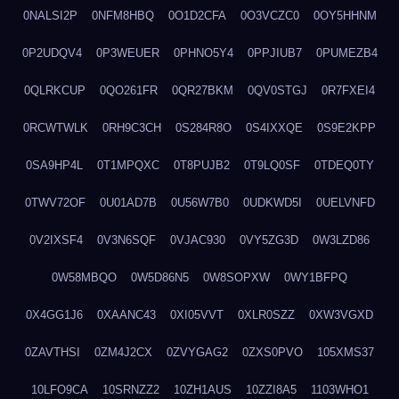
0NALSI2P
0NFM8HBQ
0O1D2CFA
0O3VCZC0
0OY5HHNM
0P2UDQV4
0P3WEUER
0PHNO5Y4
0PPJIUB7
0PUMEZB4
0QLRKCUP
0QO261FR
0QR27BKM
0QV0STGJ
0R7FXEI4
0RCWTWLK
0RH9C3CH
0S284R8O
0S4IXXQE
0S9E2KPP
0SA9HP4L
0T1MPQXC
0T8PUJB2
0T9LQ0SF
0TDEQ0TY
0TWV72OF
0U01AD7B
0U56W7B0
0UDKWD5I
0UELVNFD
0V2IXSF4
0V3N6SQF
0VJAC930
0VY5ZG3D
0W3LZD86
0W58MBQO
0W5D86N5
0W8SOPXW
0WY1BFPQ
0X4GG1J6
0XAANC43
0XI05VVT
0XLR0SZZ
0XW3VGXD
0ZAVTHSI
0ZM4J2CX
0ZVYGAG2
0ZXS0PVO
105XMS37
10LFO9CA
10SRNZZ2
10ZH1AUS
10ZZI8A5
1103WHO1