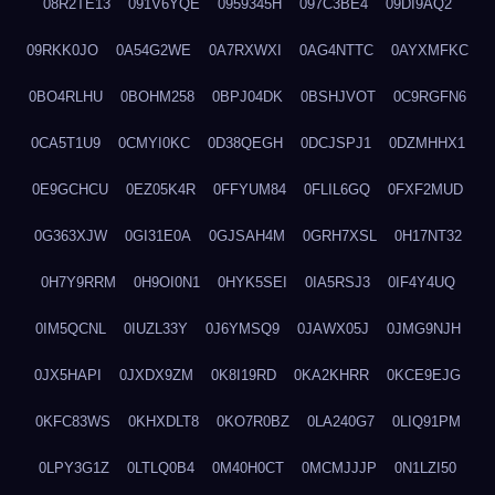
08R2TE13
091V6YQE
0959345H
097C3BE4
09DI9AQ2
09RKK0JO
0A54G2WE
0A7RXWXI
0AG4NTTC
0AYXMFKC
0BO4RLHU
0BOHM258
0BPJ04DK
0BSHJVOT
0C9RGFN6
0CA5T1U9
0CMYI0KC
0D38QEGH
0DCJSPJ1
0DZMHHX1
0E9GCHCU
0EZ05K4R
0FFYUM84
0FLIL6GQ
0FXF2MUD
0G363XJW
0GI31E0A
0GJSAH4M
0GRH7XSL
0H17NT32
0H7Y9RRM
0H9OI0N1
0HYK5SEI
0IA5RSJ3
0IF4Y4UQ
0IM5QCNL
0IUZL33Y
0J6YMSQ9
0JAWX05J
0JMG9NJH
0JX5HAPI
0JXDX9ZM
0K8I19RD
0KA2KHRR
0KCE9EJG
0KFC83WS
0KHXDLT8
0KO7R0BZ
0LA240G7
0LIQ91PM
0LPY3G1Z
0LTLQ0B4
0M40H0CT
0MCMJJJP
0N1LZI50