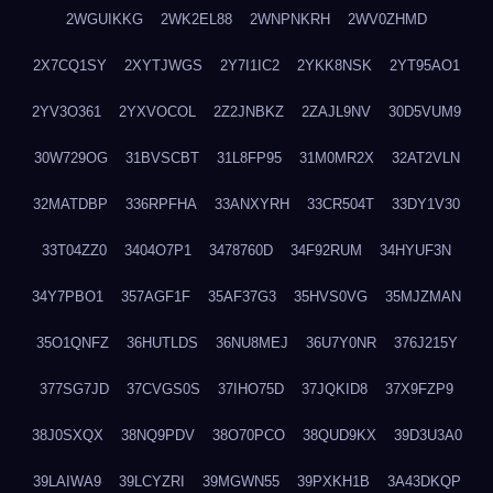
2WGUIKKG
2WK2EL88
2WNPNKRH
2WV0ZHMD
2X7CQ1SY
2XYTJWGS
2Y7I1IC2
2YKK8NSK
2YT95AO1
2YV3O361
2YXVOCOL
2Z2JNBKZ
2ZAJL9NV
30D5VUM9
30W729OG
31BVSCBT
31L8FP95
31M0MR2X
32AT2VLN
32MATDBP
336RPFHA
33ANXYRH
33CR504T
33DY1V30
33T04ZZ0
3404O7P1
3478760D
34F92RUM
34HYUF3N
34Y7PBO1
357AGF1F
35AF37G3
35HVS0VG
35MJZMAN
35O1QNFZ
36HUTLDS
36NU8MEJ
36U7Y0NR
376J215Y
377SG7JD
37CVGS0S
37IHO75D
37JQKID8
37X9FZP9
38J0SXQX
38NQ9PDV
38O70PCO
38QUD9KX
39D3U3A0
39LAIWA9
39LCYZRI
39MGWN55
39PXKH1B
3A43DKQP