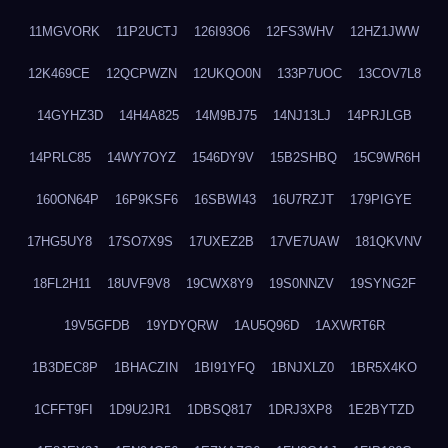
11MGVORK
11P2UCTJ
126I93O6
12FS3WHV
12HZ1JWW
12K469CE
12QCPWZN
12UKQO0N
133P7UOC
13COV7L8
14GYHZ3D
14H4A825
14M9BJ75
14NJ13LJ
14PRJLGB
14PRLC85
14WY7OYZ
1546DY9V
15B2SHBQ
15C9WR6H
160ON64P
16P9KSF6
16SBWI43
16U7RZJT
179PIGYE
17HG5UY8
17SO7X9S
17UXEZ2B
17VE7UAW
181QKVNV
18FL2H11
18UVF9V8
19CWX8Y9
19S0NNZV
19SYNG2F
19V5GFDB
19YDYQRW
1AU5Q96D
1AXWRT6R
1B3DEC8P
1BHACZIN
1BI91YFQ
1BNJXLZ0
1BR5X4KO
1CFFT9FI
1D9U2JR1
1DBSQ817
1DRJ3XP8
1E2BYTZD