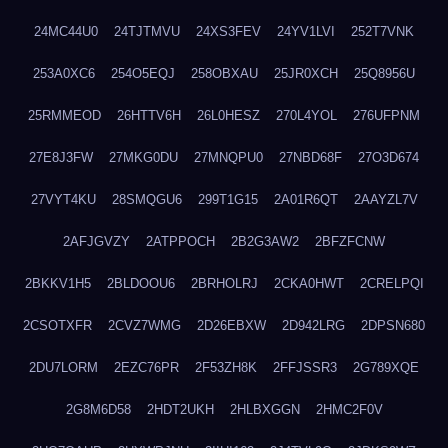
24MC44U0
24TJTMVU
24XS3FEV
24YV1LVI
252T7VNK
253A0XC6
254O5EQJ
258OBXAU
25JR0XCH
25Q8956U
25RMMEOD
26HTTV6H
26L0HESZ
270L4YOL
276UFPNM
27E8J3FW
27MKG0DU
27MNQPU0
27NBD68F
27O3D674
27VYT4KU
28SMQGU6
299T1G15
2A01R6QT
2AAYZL7V
2AFJGVZY
2ATPPOCH
2B2G3AW2
2BFZFCNW
2BKKV1H5
2BLDOOU6
2BRHOLRJ
2CKA0HWT
2CRELPQI
2CSOTXFR
2CVZ7WMG
2D26EBXW
2D942LRG
2DPSN680
2DU7LORM
2EZC76PR
2F53ZH8K
2FFJSSR3
2G789XQE
2G8M6D58
2HDT2UKH
2HLBXGGN
2HMC2F0V