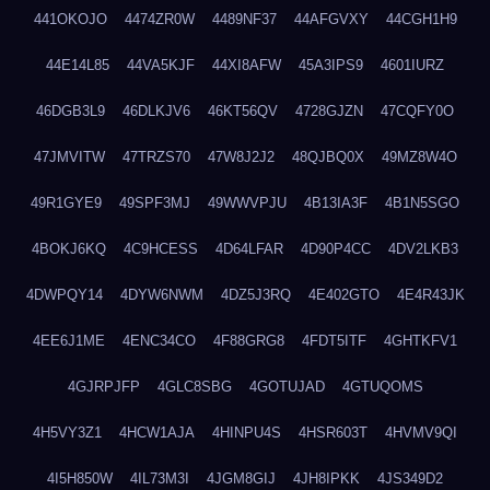
441OKOJO
4474ZR0W
4489NF37
44AFGVXY
44CGH1H9
44E14L85
44VA5KJF
44XI8AFW
45A3IPS9
4601IURZ
46DGB3L9
46DLKJV6
46KT56QV
4728GJZN
47CQFY0O
47JMVITW
47TRZS70
47W8J2J2
48QJBQ0X
49MZ8W4O
49R1GYE9
49SPF3MJ
49WWVPJU
4B13IA3F
4B1N5SGO
4BOKJ6KQ
4C9HCESS
4D64LFAR
4D90P4CC
4DV2LKB3
4DWPQY14
4DYW6NWM
4DZ5J3RQ
4E402GTO
4E4R43JK
4EE6J1ME
4ENC34CO
4F88GRG8
4FDT5ITF
4GHTKFV1
4GJRPJFP
4GLC8SBG
4GOTUJAD
4GTUQOMS
4H5VY3Z1
4HCW1AJA
4HINPU4S
4HSR603T
4HVMV9QI
4I5H850W
4IL73M3I
4JGM8GIJ
4JH8IPKK
4JS349D2