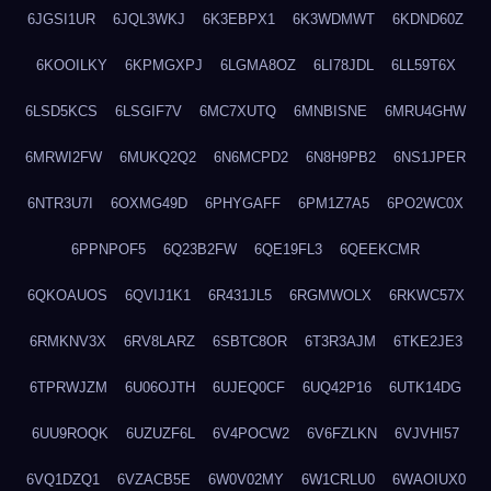
6JGSI1UR
6JQL3WKJ
6K3EBPX1
6K3WDMWT
6KDND60Z
6KOOILKY
6KPMGXPJ
6LGMA8OZ
6LI78JDL
6LL59T6X
6LSD5KCS
6LSGIF7V
6MC7XUTQ
6MNBISNE
6MRU4GHW
6MRWI2FW
6MUKQ2Q2
6N6MCPD2
6N8H9PB2
6NS1JPER
6NTR3U7I
6OXMG49D
6PHYGAFF
6PM1Z7A5
6PO2WC0X
6PPNPOF5
6Q23B2FW
6QE19FL3
6QEEKCMR
6QKOAUOS
6QVIJ1K1
6R431JL5
6RGMWOLX
6RKWC57X
6RMKNV3X
6RV8LARZ
6SBTC8OR
6T3R3AJM
6TKE2JE3
6TPRWJZM
6U06OJTH
6UJEQ0CF
6UQ42P16
6UTK14DG
6UU9ROQK
6UZUZF6L
6V4POCW2
6V6FZLKN
6VJVHI57
6VQ1DZQ1
6VZACB5E
6W0V02MY
6W1CRLU0
6WAOIUX0