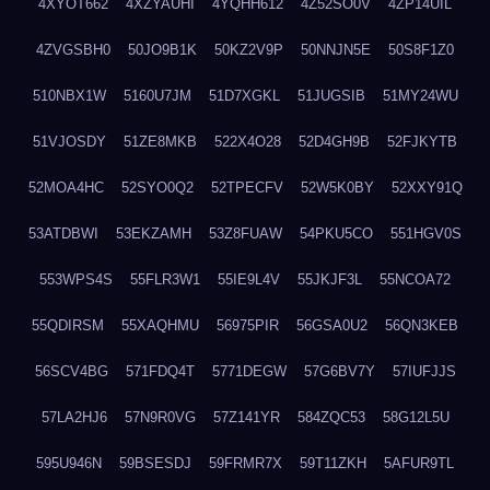
4XYOT662
4XZYAUHI
4YQHH612
4Z52SO0V
4ZP14UIL
4ZVGSBH0
50JO9B1K
50KZ2V9P
50NNJN5E
50S8F1Z0
510NBX1W
5160U7JM
51D7XGKL
51JUGSIB
51MY24WU
51VJOSDY
51ZE8MKB
522X4O28
52D4GH9B
52FJKYTB
52MOA4HC
52SYO0Q2
52TPECFV
52W5K0BY
52XXY91Q
53ATDBWI
53EKZAMH
53Z8FUAW
54PKU5CO
551HGV0S
553WPS4S
55FLR3W1
55IE9L4V
55JKJF3L
55NCOA72
55QDIRSM
55XAQHMU
56975PIR
56GSA0U2
56QN3KEB
56SCV4BG
571FDQ4T
5771DEGW
57G6BV7Y
57IUFJJS
57LA2HJ6
57N9R0VG
57Z141YR
584ZQC53
58G12L5U
595U946N
59BSESDJ
59FRMR7X
59T11ZKH
5AFUR9TL