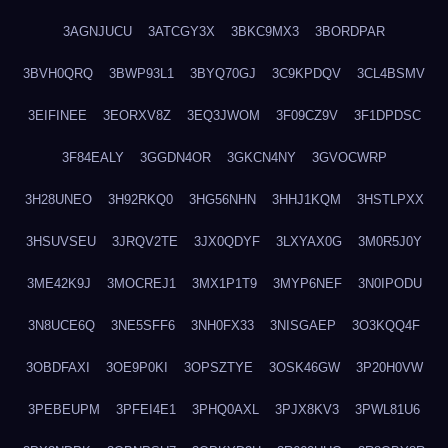
3AGNJUCU
3ATCGY3X
3BKC9MX3
3BORDPAR
3BVH0QRQ
3BWP93L1
3BYQ70GJ
3C9KPDQV
3CL4BSMV
3EIFINEE
3EORXV8Z
3EQ3JWOM
3F09CZ9V
3F1DPDSC
3F84EALY
3GGDN4OR
3GKCN4NY
3GVOCWRP
3H28UNEO
3H92RKQ0
3HG56NHN
3HHJ1KQM
3HSTLPXX
3HSUVSEU
3JRQV2TE
3JX0QDYF
3LXYAX0G
3M0R5J0Y
3ME42K9J
3MOCREJ1
3MX1P1T9
3MYP6NEF
3N0IPODU
3N8UCE6Q
3NE5SFF6
3NH0FX33
3NISGAEP
3O3KQQ4F
3OBDFAXI
3OE9P0KI
3OPSZTYE
3OSK46GW
3P20H0VW
3PEBEUPM
3PFEI4E1
3PHQ0AXL
3PJX8KV3
3PWL81U6