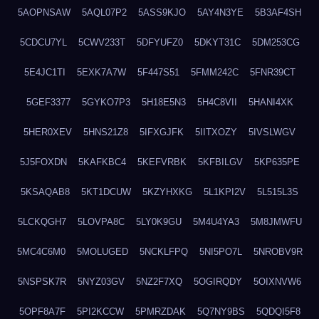
5AOPNSAW
5AQL07P2
5ASS9KJO
5AY4N3YE
5B3AF4SH
5CDCU7YL
5CWV233T
5DFYUFZ0
5DKYT31C
5DM253CG
5E4JC1TI
5EXK7A7W
5F447S51
5FMM242C
5FNR39CT
5GEF3377
5GYKO7P3
5H18E5N3
5H4C8VII
5HANI4XK
5HER0XEV
5HNS21Z8
5IFXGJFK
5IITXOZY
5IVSLWGV
5J5FOXDN
5KAFKBC4
5KEFVRBK
5KFBILGV
5KP635PE
5KSAQAB8
5KT1DCUW
5KZYHXKG
5L1KPI2V
5L515L3S
5LCKQGH7
5LOVPA8C
5LY0K9GU
5M4U4YA3
5M8JMWFU
5MC4C6M0
5MOLUGED
5NCKLFPQ
5NI5PO7L
5NROBV9R
5NSPSK7R
5NYZ03GV
5NZ2F7XQ
5OGIRQDY
5OIXNVW6
5OPF8A7F
5PI2KCCW
5PMRZDAK
5Q7NY9BS
5QDQI5F8