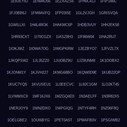
1E8JEY8J
1EN94O56
1EZXAZS6
1FH0C41J
1FIP186C
1FJ0BB6J
1FM8AVFQ
1FP03I5E
1GL2VJGH
1GRISVQA
1GWILLXI
1H4L4ROK
1HAKMC6P
1HDB3VUY
1HHJEK58
1HR93CXT
1I70CGZX
1IASZ8H3
1IF86W04
1IHA2RU7
1IOKJ9IZ
1IOWA7OG
1IWGPKRW
1JEZBYO7
1JFVZL7X
1JKQPSW2
1JL35ZZ0
1JUOBZ9U
1JZ9UNM8
1K1OOBX2
1KJONM1Y
1KJVH227
1KMG68BO
1KQW0D9E
1KUB22OP
1KUC7YQ5
1KVUSEU1
1L0EECVC
1L92C1GM
1LO2KT45
1LVWMXC9
1MF16JX6
1MZGQ4D3
1N3AELFF
1N3R82X5
1NERJOY9
1NIN2DXO
1NIPGIQG
1NTYF4RH
1NZ06F8Q
1OELGBE2
1OUI6BYG
1PET0A5T
1PMAFB0V
1PSGIWB2