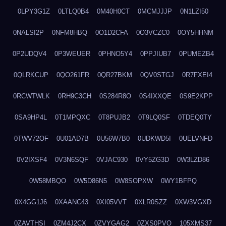
0LPY3G1Z
0LTLQ0B4
0M40H0CT
0MCMJJJP
0N1LZI50
0NALSI2P
0NFM8HBQ
0O1D2CFA
0O3VCZC0
0OY5HHNM
0P2UDQV4
0P3WEUER
0PHNO5Y4
0PPJIUB7
0PUMEZB4
0QLRKCUP
0QO261FR
0QR27BKM
0QV0STGJ
0R7FXEI4
0RCWTWLK
0RH9C3CH
0S284R8O
0S4IXXQE
0S9E2KPP
0SA9HP4L
0T1MPQXC
0T8PUJB2
0T9LQ0SF
0TDEQ0TY
0TWV72OF
0U01AD7B
0U56W7B0
0UDKWD5I
0UELVNFD
0V2IXSF4
0V3N6SQF
0VJAC930
0VY5ZG3D
0W3LZD86
0W58MBQO
0W5D86N5
0W8SOPXW
0WY1BFPQ
0X4GG1J6
0XAANC43
0XI05VVT
0XLR0SZZ
0XW3VGXD
0ZAVTHSI
0ZM4J2CX
0ZVYGAG2
0ZXS0PVO
105XMS37