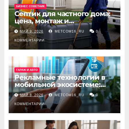
БИЗНЕС СОВЕТНИК
Септик для частного дома:
цена, монтаж и
организация автономной
МАЙ 9, 2026
METCOM16_RU
0
канализации
КОММЕНТАРИИ
ГАРАЖ И АВТО
Рекламные технологии в
мобильной экосистеме:
ключевые сервисы и
МАЙ 8, 2026
METCOM16_RU
0
принципы работы
КОММЕНТАРИИ