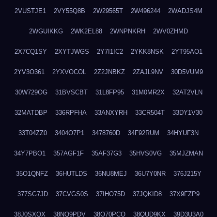
2VUSTJE1
2VY55Q8B
2W29565T
2W496244
2WADJS4M
2WGUIKKG
2WK2EL88
2WNPNKRH
2WV0ZHMD
2X7CQ1SY
2XYTJWGS
2Y7I1IC2
2YKK8NSK
2YT95AO1
2YV3O361
2YXVOCOL
2Z2JNBKZ
2ZAJL9NV
30D5VUM9
30W729OG
31BVSCBT
31L8FP95
31M0MR2X
32AT2VLN
32MATDBP
336RPFHA
33ANXYRH
33CR504T
33DY1V30
33T04ZZ0
3404O7P1
3478760D
34F92RUM
34HYUF3N
34Y7PBO1
357AGF1F
35AF37G3
35HVS0VG
35MJZMAN
35O1QNFZ
36HUTLDS
36NU8MEJ
36U7Y0NR
376J215Y
377SG7JD
37CVGS0S
37IHO75D
37JQKID8
37X9FZP9
38J0SXQX
38NQ9PDV
38O70PCO
38QUD9KX
39D3U3A0