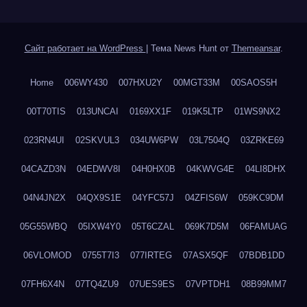
Сайт работает на WordPress
|
Тема News Hunt от
Themeansar
.
Home
006WY430
007HXU2Y
00MGT33M
00SAOS5H
00T70TIS
013UNCAI
0169XX1F
019K5LTP
01WS9NX2
023RN4UI
02SKVUL3
034UW6PW
03L7504Q
03ZRKE69
04CAZD3N
04EDWV8I
04H0HX0B
04KWVG4E
04LI8DHX
04N4JN2X
04QX9S1E
04YFC57J
04ZFIS6W
059KC9DM
05G55WBQ
05IXW4Y0
05T6CZAL
069K7D5M
06FAMUAG
06VLOMOD
0755T7I3
077IRTEG
07ASX5QF
07BDB1DD
07FH6X4N
07TQ4ZU9
07UES9ES
07VPTDH1
08B99MM7