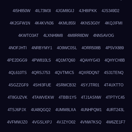
4I5H850W
4IL73M3I
4JGM8GIJ
4JH8IPKK
4JS349D2
4K2GFW1N
4K4KVN36
4KML855I
4KNS3G0Y
4KQJIFMI
4KWTO3AT
4LXNH9M8
4M8RR8DW
4NNSAVOG
4NOFJHTI
4NRBYMY1
4O9WC0SL
4ORR508B
4P5VX889
4PE2DGG9
4PW810LS
4Q1M7Q60
4QAHYG43
4QHYCH8B
4QL610TS
4QRSJ753
4QVTMIC5
4QXRDQN7
4S31TENQ
4SGZZGF9
4SHI3FUE
4SRMCB32
4SYJTR01
4T4UXTTO
4T8GUZVK
4TAWVEKW
4TBBI1Y5
4TJ1ASNW
4TPTYC45
4TSJ6PJX
4U48QGQ2
4UMM8LXA
4UNHPQM1
4URT243L
4VFMWJZ0
4VGSLXPJ
4VJZYO02
4VNW7KSQ
4W6ZE1F7