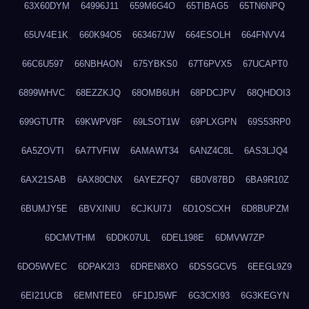
63X60DYM
64996J11
659M6G4O
65TIBAG5
65TN6NPQ
65UV4E1K
660K94O5
663467JW
664ESOLH
664FNVV4
66C6U597
66NBHAON
675YBKS0
67T6PVX5
67UCAPT0
6899WHVC
68EZZKJQ
68OMB6UH
68PDCJPV
68QHDOI3
699GTUTR
69KWPV8F
69LSOT1W
69PLXGPN
69S53RP0
6A5ZOVTI
6A7TVFIW
6AMAWT34
6ANZ4C8L
6AS3LJQ4
6AX21SAB
6AX80CNX
6AYEZFQ7
6B0V87BD
6BA9R10Z
6BUMJY5E
6BVXINIU
6CJKUI7J
6D1OSCXH
6D8BUPZM
6DCMVTHM
6DDK07UL
6DEL198E
6DMVW7ZP
6DO5WVEC
6DPAK2I3
6DREN8XO
6DSSGCV5
6EEGL9Z9
6EI21UCB
6EMNTEE0
6F1DJ5WF
6G3CXI93
6G3KEGYN