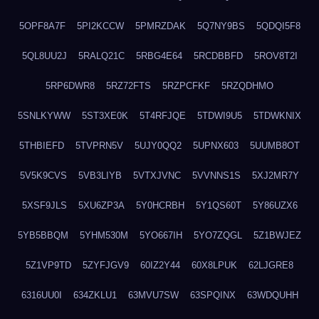
5OPF8A7F
5PI2KCCW
5PMRZDAK
5Q7NY9BS
5QDQI5F8
5QL8UU2J
5RALQ21C
5RBG4E64
5RCDBBFD
5ROV8T2I
5RP6DWR8
5RZ72FTS
5RZPCFKF
5RZQDHMO
5SNLKYWW
5ST3XE0K
5T4RFJQE
5TDWI9U5
5TDWKNIX
5THBIEFD
5TVPRN5V
5UJY0QQ2
5UPNX603
5UUMB8OT
5V5K9CVS
5VB3LIYB
5VTXJVNC
5VVNNS1S
5XJ2MR7Y
5XSF9JLS
5XU6ZP3A
5Y0HCRBH
5Y1QS60T
5Y86UZX6
5YB5BBQM
5YHM530M
5YO667IH
5YO7ZQGL
5Z1BWJEZ
5Z1VP9TD
5ZYFJGV9
60IZ2Y44
60X8LPUK
62LJGRE8
6316UU0I
634ZKLU1
63MVU7SW
63SPQINX
63WDQUHH