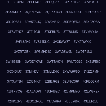
3PEBEUPM
3PFEI4E1
3PHQ0AXL
3PJX8KV3
3PWL81U6
3PX3NDPK
3QBNPSU7
3QPKYD3H
3R660UUO
3R8OBY8R
3RJJOB51
3RM5TAUQ
3RV0N612
3SRBQEDJ
3SXFZOBA
3TBVTN7Z
3TFI7CJL
3TKFBN73
3TTB618D
3TVMVY4A
3VPL82H9
3VS14DKC
3VX5WW8T
3VXFRWKX
3VZRTGEK
3W3MHD4O
3WAD8W9N
3WDTF1N3
3WI8G8SN
3WQDYCWK
3WTTA97N
3WU70G19
3X71FE60
3XC4DIU7
3XMIH0VI
3XMLLD4K
3XWW9P5D
3Y2Z2FMH
3YXUATB4
3Z3344KT
3ZBBJF82
3ZUNKQ9P
40PEO5RM
418TPYOG
41A6AQPI
41CR68ZC
428MPM7O
42EW9PZP
42HIOZNV
42QOZROE
437L5RRA
43BE766X
43EEF23E