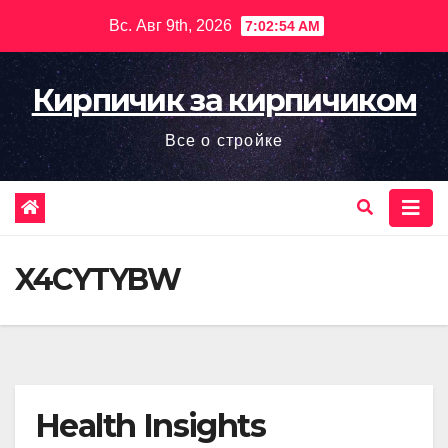
Перейти
Вс. Авг 9th, 2026
7:02:56 AM
к
содержимому
Кирпичик за кирпичиком
Все о стройке
X4CYTYBW
Health Insights