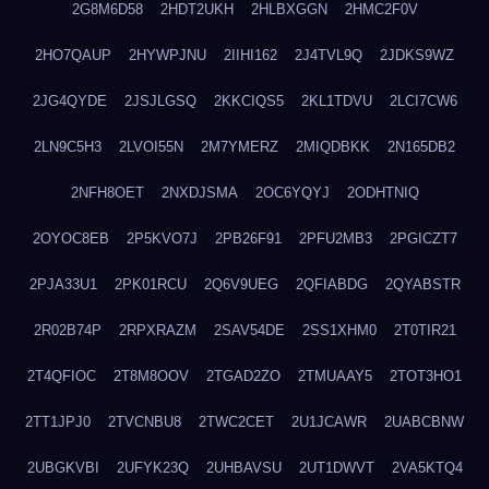
2G8M6D58
2HDT2UKH
2HLBXGGN
2HMC2F0V
2HO7QAUP
2HYWPJNU
2IIHI162
2J4TVL9Q
2JDKS9WZ
2JG4QYDE
2JSJLGSQ
2KKCIQS5
2KL1TDVU
2LCI7CW6
2LN9C5H3
2LVOI55N
2M7YMERZ
2MIQDBKK
2N165DB2
2NFH8OET
2NXDJSMA
2OC6YQYJ
2ODHTNIQ
2OYOC8EB
2P5KVO7J
2PB26F91
2PFU2MB3
2PGICZT7
2PJA33U1
2PK01RCU
2Q6V9UEG
2QFIABDG
2QYABSTR
2R02B74P
2RPXRAZM
2SAV54DE
2SS1XHM0
2T0TIR21
2T4QFIOC
2T8M8OOV
2TGAD2ZO
2TMUAAY5
2TOT3HO1
2TT1JPJ0
2TVCNBU8
2TWC2CET
2U1JCAWR
2UABCBNW
2UBGKVBI
2UFYK23Q
2UHBAVSU
2UT1DWVT
2VA5KTQ4