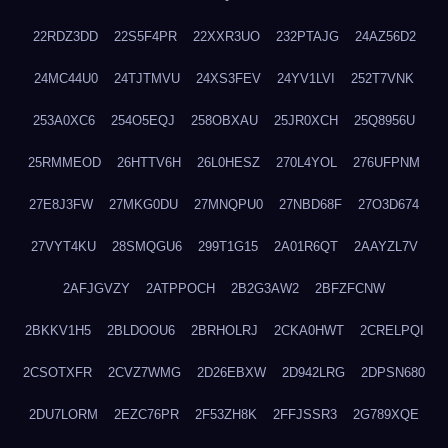
22RDZ3DD
22S5F4PR
22XXR3UO
232PTAJG
24AZ56D2
24MC44U0
24TJTMVU
24XS3FEV
24YV1LVI
252T7VNK
253A0XC6
254O5EQJ
258OBXAU
25JR0XCH
25Q8956U
25RMMEOD
26HTTV6H
26L0HESZ
270L4YOL
276UFPNM
27E8J3FW
27MKG0DU
27MNQPU0
27NBD68F
27O3D674
27VYT4KU
28SMQGU6
299T1G15
2A01R6QT
2AAYZL7V
2AFJGVZY
2ATPPOCH
2B2G3AW2
2BFZFCNW
2BKKV1H5
2BLDOOU6
2BRHOLRJ
2CKA0HWT
2CRELPQI
2CSOTXFR
2CVZ7WMG
2D26EBXW
2D942LRG
2DPSN680
2DU7LORM
2EZC76PR
2F53ZH8K
2FFJSSR3
2G789XQE