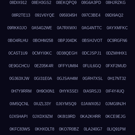
08DIX912
08EH3GS2
08EKQPQ9
08G6A3PD
08HJRZKG
08R2TE13
091V6YQE
0959345H
097C3BE4
09DI9AQ2
09RKK0JO
0A54G2WE
0A7RXWXI
0AG4NTTC
0AYXMFKC
0BO4RLHU
0BOHM258
0BPJ04DK
0BSHJVOT
0C9RGFN6
0CA5T1U9
0CMYI0KC
0D38QEGH
0DCJSPJ1
0DZMHHX1
0E9GCHCU
0EZ05K4R
0FFYUM84
0FLIL6GQ
0FXF2MUD
0G363XJW
0GI31E0A
0GJSAH4M
0GRH7XSL
0H17NT32
0H7Y9RRM
0H9OI0N1
0HYK5SEI
0IA5RSJ3
0IF4Y4UQ
0IM5QCNL
0IUZL33Y
0J6YMSQ9
0JAWX05J
0JMG9NJH
0JX5HAPI
0JXDX9ZM
0K8I19RD
0KA2KHRR
0KCE9EJG
0KFC83WS
0KHXDLT8
0KO7R0BZ
0LA240G7
0LIQ91PM