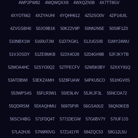
4WP2PW82
4WQWQXX8
4WXQZN38
4X7TT8GV
4XYOT662
4XZYAUHI
4YQHH612
4Z52SO0V
4ZP14UIL
4ZVGSBH0
50JO9B1K
50KZ2V9P
50NNJN5E
50S8F1Z0
510NBX1W
5160U7JM
51D7XGKL
51JUGSIB
51MY24WU
51VJOSDY
51ZE8MKB
522X4O28
52D4GH9B
52FJKYTB
52MOA4HC
52SYO0Q2
52TPECFV
52W5K0BY
52XXY91Q
53ATDBWI
53EKZAMH
53Z8FUAW
54PKU5CO
551HGV0S
553WPS4S
55FLR3W1
55IE9L4V
55JKJF3L
55NCOA72
55QDIRSM
55XAQHMU
56975PIR
56GSA0U2
56QN3KEB
56SCV4BG
571FDQ4T
5771DEGW
57G6BV7Y
57IUFJJS
57LA2HJ6
57N9R0VG
57Z141YR
584ZQC53
58G12L5U