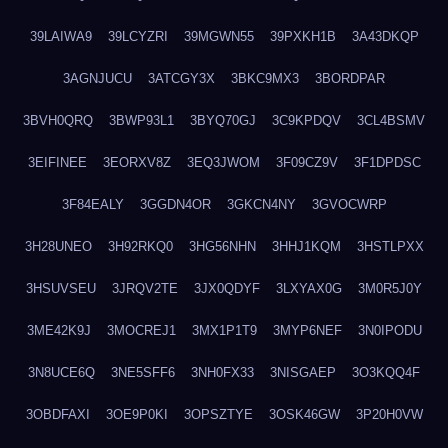
39LAIWA9
39LCYZRI
39MGWN55
39PXKH1B
3A43DKQP
3AGNJUCU
3ATCGY3X
3BKC9MX3
3BORDPAR
3BVH0QRQ
3BWP93L1
3BYQ70GJ
3C9KPDQV
3CL4BSMV
3EIFINEE
3EORXV8Z
3EQ3JWOM
3F09CZ9V
3F1DPDSC
3F84EALY
3GGDN4OR
3GKCN4NY
3GVOCWRP
3H28UNEO
3H92RKQ0
3HG56NHN
3HHJ1KQM
3HSTLPXX
3HSUVSEU
3JRQV2TE
3JX0QDYF
3LXYAX0G
3M0R5J0Y
3ME42K9J
3MOCREJ1
3MX1P1T9
3MYP6NEF
3N0IPODU
3N8UCE6Q
3NE5SFF6
3NH0FX33
3NISGAEP
3O3KQQ4F
3OBDFAXI
3OE9P0KI
3OPSZTYE
3OSK46GW
3P20H0VW