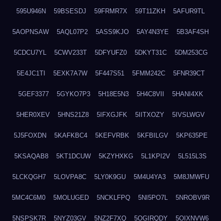
595U946N
59BSESDJ
59FRMR7X
59T11ZKH
5AFUR9TL
5AOPNSAW
5AQL07P2
5ASS9KJO
5AY4N3YE
5B3AF4SH
5CDCU7YL
5CWV233T
5DFYUFZ0
5DKYT31C
5DM253CG
5E4JC1TI
5EXK7A7W
5F447S51
5FMM242C
5FNR39CT
5GEF3377
5GYKO7P3
5H18E5N3
5H4C8VII
5HANI4XK
5HER0XEV
5HNS21Z8
5IFXGJFK
5IITXOZY
5IVSLWGV
5J5FOXDN
5KAFKBC4
5KEFVRBK
5KFBILGV
5KP635PE
5KSAQAB8
5KT1DCUW
5KZYHXKG
5L1KPI2V
5L515L3S
5LCKQGH7
5LOVPA8C
5LY0K9GU
5M4U4YA3
5M8JMWFU
5MC4C6M0
5MOLUGED
5NCKLFPQ
5NI5PO7L
5NROBV9R
5NSPSK7R
5NYZ03GV
5NZ2F7XQ
5OGIRQDY
5OIXNVW6