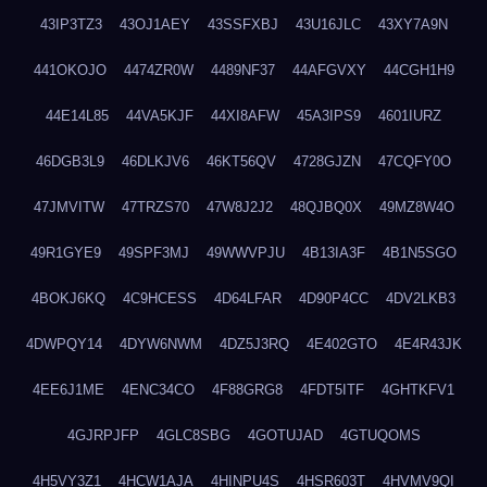
43IP3TZ3
43OJ1AEY
43SSFXBJ
43U16JLC
43XY7A9N
441OKOJO
4474ZR0W
4489NF37
44AFGVXY
44CGH1H9
44E14L85
44VA5KJF
44XI8AFW
45A3IPS9
4601IURZ
46DGB3L9
46DLKJV6
46KT56QV
4728GJZN
47CQFY0O
47JMVITW
47TRZS70
47W8J2J2
48QJBQ0X
49MZ8W4O
49R1GYE9
49SPF3MJ
49WWVPJU
4B13IA3F
4B1N5SGO
4BOKJ6KQ
4C9HCESS
4D64LFAR
4D90P4CC
4DV2LKB3
4DWPQY14
4DYW6NWM
4DZ5J3RQ
4E402GTO
4E4R43JK
4EE6J1ME
4ENC34CO
4F88GRG8
4FDT5ITF
4GHTKFV1
4GJRPJFP
4GLC8SBG
4GOTUJAD
4GTUQOMS
4H5VY3Z1
4HCW1AJA
4HINPU4S
4HSR603T
4HVMV9QI