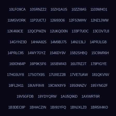
10LFO9CA
10SRNZZ2
10ZH1AUS
10ZZI8A5
1103WHO1
11MGVORK
11P2UCTJ
126I93O6
12FS3WHV
12HZ1JWW
12K469CE
12QCPWZN
12UKQO0N
133P7UOC
13COV7L8
14GYHZ3D
14H4A825
14M9BJ75
14NJ13LJ
14PRJLGB
14PRLC85
14WY7OYZ
1546DY9V
15B2SHBQ
15C9WR6H
160ON64P
16P9KSF6
16SBWI43
16U7RZJT
179PIGYE
17HG5UY8
17SO7X9S
17UXEZ2B
17VE7UAW
181QKVNV
18FL2H11
18UVF9V8
19CWX8Y9
19S0NNZV
19SYNG2F
19V5GFDB
19YDYQRW
1AU5Q96D
1AXWRT6R
1B3DEC8P
1BHACZIN
1BI91YFQ
1BNJXLZ0
1BR5X4KO