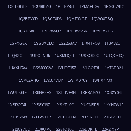
1OELGBE2
1OUI6BYG
1PET0A5T
1PMAFB0V
1PSGIWB2
1Q3BPV0D
1QBCT8D3
1QMT9XGT
1QWO8TSQ
1QYKS8IF
1RCW99QZ
1RDUWSSK
1RYOMZPR
1SFXG5XT
1SSBXDLO
1SZ258AV
1T04TFO9
1T3A32QI
1TQ4XCLI
1URGFNU5
1USMDQTI
1USXOD9C
1UTQO46Q
1UXXH5X4
1V2M00OW
1VHOFJ5Z
1VLGOT3L
1VT6PD21
1VV8ZAHG
1W387VUY
1WFVB76Y
1WPX7P03
1WUHK6D4
1X9NP2FS
1XEHVF4N
1XFRA9ZO
1XS2YS68
1XSROT4L
1YS8YJ6Z
1YSKFL0G
1YUCNSFB
1YYN7W1J
1Z1US2M8
1ZLGWTF7
1ZOCGLFM
206VNFLF
20GH4EFO
2110Y7UD
21J9UIA6
2254Q10C
226DDKTL
22R2IX7P