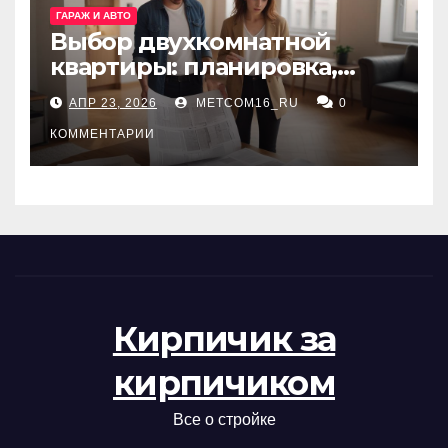
ГАРАЖ И АВТО
Выбор двухкомнатной
квартиры: планировка,
состояние жилья и
АПР 23, 2026
METCOM16_RU
0
проверка документов
КОММЕНТАРИИ
Кирпичик за
кирпичиком
Все о стройке