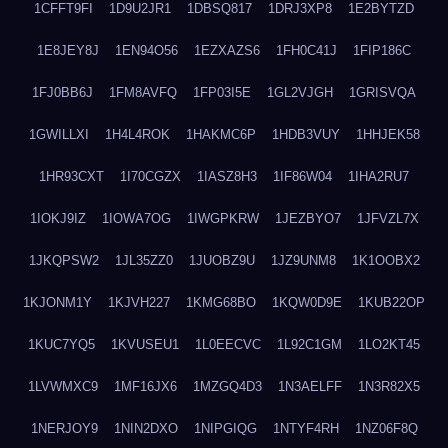
1CFFT9FI
1D9U2JR1
1DBSQ817
1DRJ3XP8
1E2BYTZD
1E8JEY8J
1EN94O56
1EZXAZS6
1FH0C41J
1FIP186C
1FJ0BB6J
1FM8AVFQ
1FP03I5E
1GL2VJGH
1GRISVQA
1GWILLXI
1H4L4ROK
1HAKMC6P
1HDB3VUY
1HHJEK58
1HR93CXT
1I70CGZX
1IASZ8H3
1IF86W04
1IHA2RU7
1IOKJ9IZ
1IOWA7OG
1IWGPKRW
1JEZBYO7
1JFVZL7X
1JKQPSW2
1JL35ZZ0
1JUOBZ9U
1JZ9UNM8
1K1OOBX2
1KJONM1Y
1KJVH227
1KMG68BO
1KQW0D9E
1KUB22OP
1KUC7YQ5
1KVUSEU1
1L0EECVC
1L92C1GM
1LO2KT45
1LVWMXC9
1MF16JX6
1MZGQ4D3
1N3AELFF
1N3R82X5
1NERJOY9
1NIN2DXO
1NIPGIQG
1NTYF4RH
1NZ06F8Q