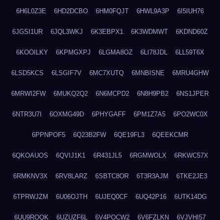
6H6L0Z3E
6HD2DCBO
6HM0FQJT
6HWL9A3P
6I5IUH76
6JGSI1UR
6JQL3WKJ
6K3EBPX1
6K3WDMWT
6KDND60Z
6KOOILKY
6KPMGXPJ
6LGMA8OZ
6LI78JDL
6LL59T6X
6LSD5KCS
6LSGIF7V
6MC7XUTQ
6MNBISNE
6MRU4GHW
6MRWI2FW
6MUKQ2Q2
6N6MCPD2
6N8H9PB2
6NS1JPER
6NTR3U7I
6OXMG49D
6PHYGAFF
6PM1Z7A5
6PO2WC0X
6PPNPOF5
6Q23B2FW
6QE19FL3
6QEEKCMR
6QKOAUOS
6QVIJ1K1
6R431JL5
6RGMWOLX
6RKWC57X
6RMKNV3X
6RV8LARZ
6SBTC8OR
6T3R3AJM
6TKE2JE3
6TPRWJZM
6U06OJTH
6UJEQ0CF
6UQ42P16
6UTK14DG
6UU9ROQK
6UZUZF6L
6V4POCW2
6V6FZLKN
6VJVHI57