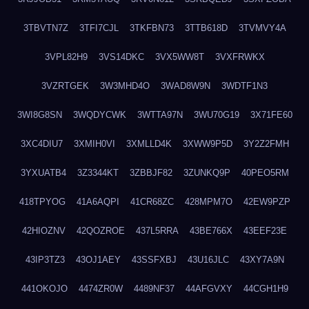
3TBVTN7Z
3TFI7CJL
3TKFBN73
3TTB618D
3TVMVY4A
3VPL82H9
3VS14DKC
3VX5WW8T
3VXFRWKX
3VZRTGEK
3W3MHD4O
3WAD8W9N
3WDTF1N3
3WI8G8SN
3WQDYCWK
3WTTA97N
3WU70G19
3X71FE60
3XC4DIU7
3XMIH0VI
3XMLLD4K
3XWW9P5D
3Y2Z2FMH
3YXUATB4
3Z3344KT
3ZBBJF82
3ZUNKQ9P
40PEO5RM
418TPYOG
41A6AQPI
41CR68ZC
428MPM7O
42EW9PZP
42HIOZNV
42QOZROE
437L5RRA
43BE766X
43EEF23E
43IP3TZ3
43OJ1AEY
43SSFXBJ
43U16JLC
43XY7A9N
441OKOJO
4474ZR0W
4489NF37
44AFGVXY
44CGH1H9