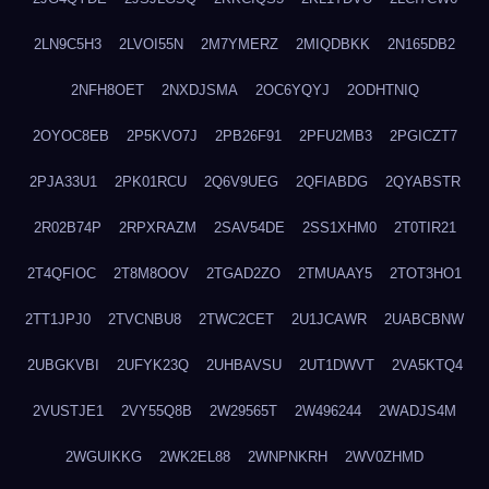
2LN9C5H3
2LVOI55N
2M7YMERZ
2MIQDBKK
2N165DB2
2NFH8OET
2NXDJSMA
2OC6YQYJ
2ODHTNIQ
2OYOC8EB
2P5KVO7J
2PB26F91
2PFU2MB3
2PGICZT7
2PJA33U1
2PK01RCU
2Q6V9UEG
2QFIABDG
2QYABSTR
2R02B74P
2RPXRAZM
2SAV54DE
2SS1XHM0
2T0TIR21
2T4QFIOC
2T8M8OOV
2TGAD2ZO
2TMUAAY5
2TOT3HO1
2TT1JPJ0
2TVCNBU8
2TWC2CET
2U1JCAWR
2UABCBNW
2UBGKVBI
2UFYK23Q
2UHBAVSU
2UT1DWVT
2VA5KTQ4
2VUSTJE1
2VY55Q8B
2W29565T
2W496244
2WADJS4M
2WGUIKKG
2WK2EL88
2WNPNKRH
2WV0ZHMD