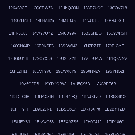
12K469CE
12QCPWZN
12UKQO0N
133P7UOC
13COV7L8
14GYHZ3D
14H4A825
14M9BJ75
14NJ13LJ
14PRJLGB
14PRLC85
14WY7OYZ
1546DY9V
15B2SHBQ
15C9WR6H
160ON64P
16P9KSF6
16SBWI43
16U7RZJT
179PIGYE
17HG5UY8
17SO7X9S
17UXEZ2B
17VE7UAW
181QKVNV
18FL2H11
18UVF9V8
19CWX8Y9
19S0NNZV
19SYNG2F
19V5GFDB
19YDYQRW
1AU5Q96D
1AXWRT6R
1B3DEC8P
1BHACZIN
1BI91YFQ
1BNJXLZ0
1BR5X4KO
1CFFT9FI
1D9U2JR1
1DBSQ817
1DRJ3XP8
1E2BYTZD
1E8JEY8J
1EN94O56
1EZXAZS6
1FH0C41J
1FIP186C
1FJ0BB6J
1FM8AVFQ
1FP03I5E
1GL2VJGH
1GRISVQA