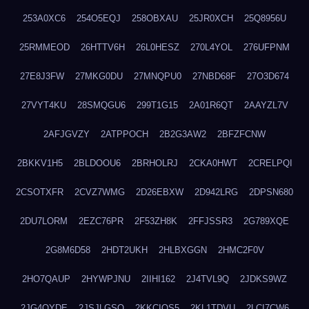
253A0XC6
254O5EQJ
258OBXAU
25JR0XCH
25Q8956U
25RMMEOD
26HTTV6H
26L0HESZ
270L4YOL
276UFPNM
27E8J3FW
27MKG0DU
27MNQPU0
27NBD68F
27O3D674
27VYT4KU
28SMQGU6
299T1G15
2A01R6QT
2AAYZL7V
2AFJGVZY
2ATPPOCH
2B2G3AW2
2BFZFCNW
2BKKV1H5
2BLDOOU6
2BRHOLRJ
2CKA0HWT
2CRELPQI
2CSOTXFR
2CVZ7WMG
2D26EBXW
2D942LRG
2DPSN680
2DU7LORM
2EZC76PR
2F53ZH8K
2FFJSSR3
2G789XQE
2G8M6D58
2HDT2UKH
2HLBXGGN
2HMC2F0V
2HO7QAUP
2HYWPJNU
2IIHI162
2J4TVL9Q
2JDKS9WZ
2JG4QYDE
2JSJLGSQ
2KKCIQS5
2KL1TDVU
2LCI7CW6