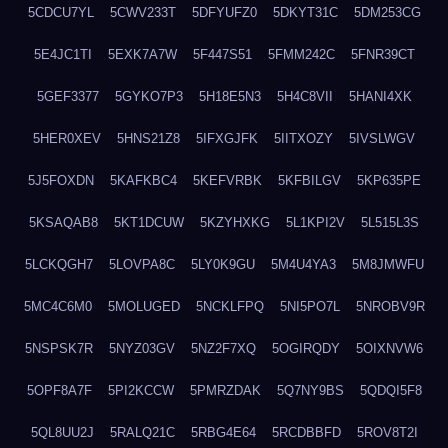
5CDCU7YL
5CWV233T
5DFYUFZ0
5DKYT31C
5DM253CG
5E4JC1TI
5EXK7A7W
5F447S51
5FMM242C
5FNR39CT
5GEF3377
5GYKO7P3
5H18E5N3
5H4C8VII
5HANI4XK
5HER0XEV
5HNS21Z8
5IFXGJFK
5IITXOZY
5IVSLWGV
5J5FOXDN
5KAFKBC4
5KEFVRBK
5KFBILGV
5KP635PE
5KSAQAB8
5KT1DCUW
5KZYHXKG
5L1KPI2V
5L515L3S
5LCKQGH7
5LOVPA8C
5LY0K9GU
5M4U4YA3
5M8JMWFU
5MC4C6M0
5MOLUGED
5NCKLFPQ
5NI5PO7L
5NROBV9R
5NSPSK7R
5NYZ03GV
5NZ2F7XQ
5OGIRQDY
5OIXNVW6
5OPF8A7F
5PI2KCCW
5PMRZDAK
5Q7NY9BS
5QDQI5F8
5QL8UU2J
5RALQ21C
5RBG4E64
5RCDBBFD
5ROV8T2I