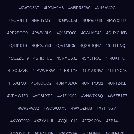
4KWTO3AT
4LXNH9M8
4M8RR8DW
4NNSAVOG
4NOFJHTI
4NRBYMY1
4O9WC0SL
4ORR508B
4P5VX889
4PE2DGG9
4PW810LS
4Q1M7Q60
4QAHYG43
4QHYCH8B
4QL610TS
4QRSJ753
4QVTMIC5
4QXRDQN7
4S31TENQ
4SGZZGF9
4SHI3FUE
4SRMCB32
4SYJTR01
4T4UXTTO
4T8GUZVK
4TAWVEKW
4TBBI1Y5
4TJ1ASNW
4TPTYC45
4TSJ6PJX
4U48QGQ2
4UMM8LXA
4UNHPQM1
4URT243L
4VFMWJZ0
4VGSLXPJ
4VJZYO02
4VNW7KSQ
4W6ZE1F7
4WP2PW82
4WQWQXX8
4WXQZN38
4X7TT8GV
4XYOT662
4XZYAUHI
4YQHH612
4Z52SO0V
4ZP14UIL
4ZVGSBH0
50JO9B1K
50KZ2V9P
50NNJN5E
50S8F1Z0