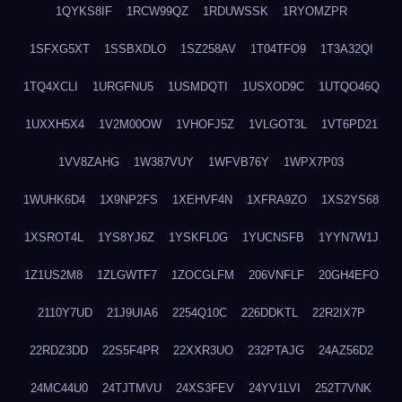
1QYKS8IF
1RCW99QZ
1RDUWSSK
1RYOMZPR
1SFXG5XT
1SSBXDLO
1SZ258AV
1T04TFO9
1T3A32QI
1TQ4XCLI
1URGFNU5
1USMDQTI
1USXOD9C
1UTQO46Q
1UXXH5X4
1V2M00OW
1VHOFJ5Z
1VLGOT3L
1VT6PD21
1VV8ZAHG
1W387VUY
1WFVB76Y
1WPX7P03
1WUHK6D4
1X9NP2FS
1XEHVF4N
1XFRA9ZO
1XS2YS68
1XSROT4L
1YS8YJ6Z
1YSKFL0G
1YUCNSFB
1YYN7W1J
1Z1US2M8
1ZLGWTF7
1ZOCGLFM
206VNFLF
20GH4EFO
2110Y7UD
21J9UIA6
2254Q10C
226DDKTL
22R2IX7P
22RDZ3DD
22S5F4PR
22XXR3UO
232PTAJG
24AZ56D2
24MC44U0
24TJTMVU
24XS3FEV
24YV1LVI
252T7VNK