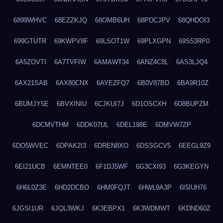
6899WHVC
68EZZKJQ
68OMB6UH
68PDCJPV
68QHDOI3
699GTUTR
69KWPV8F
69LSOT1W
69PLXGPN
69S53RP0
6A5ZOVTI
6A7TVFIW
6AMAWT34
6ANZ4C8L
6AS3LJQ4
6AX21SAB
6AX80CNX
6AYEZFQ7
6B0V87BD
6BA9R10Z
6BUMJY5E
6BVXINIU
6CJKUI7J
6D1OSCXH
6D8BUPZM
6DCMVTHM
6DDK07UL
6DEL198E
6DMVW7ZP
6DO5WVEC
6DPAK2I3
6DREN8XO
6DSSGCV5
6EEGL9Z9
6EI21UCB
6EMNTEE0
6F1DJ5WF
6G3CXI93
6G3KEGYN
6H6L0Z3E
6HD2DCBO
6HM0FQJT
6HWL9A3P
6I5IUH76
6JGSI1UR
6JQL3WKJ
6K3EBPX1
6K3WDMWT
6KDND60Z