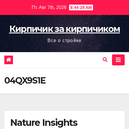
Перейти
Пт. Авг 7th, 2026
8:44:31 AM
к
содержимому
Кирпичик за кирпичиком
Все о стройке
04QX9S1E
Nature Insights