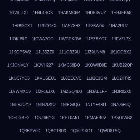
1GWILLXI
1H4L4ROK
1HAKMC6P
1HDB3VUY
1HHJEK58
1HR93CXT
1I70CGZX
1IASZ8H3
1IF86W04
1IHA2RU7
1IOKJ9IZ
1IOWA7OG
1IWGPKRW
1JEZBYO7
1JFVZL7X
1JKQPSW2
1JL35ZZ0
1JUOBZ9U
1JZ9UNM8
1K1OOBX2
1KJONM1Y
1KJVH227
1KMG68BO
1KQW0D9E
1KUB22OP
1KUC7YQ5
1KVUSEU1
1L0EECVC
1L92C1GM
1LO2KT45
1LVWMXC9
1MF16JX6
1MZGQ4D3
1N3AELFF
1N3R82X5
1NERJOY9
1NIN2DXO
1NIPGIQG
1NTYF4RH
1NZ06F8Q
1OELGBE2
1OUI6BYG
1PET0A5T
1PMAFB0V
1PSGIWB2
1Q3BPV0D
1QBCT8D3
1QMT9XGT
1QWO8TSQ