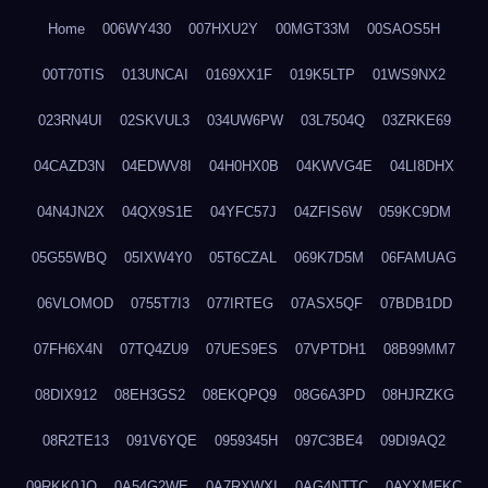
Home
006WY430
007HXU2Y
00MGT33M
00SAOS5H
00T70TIS
013UNCAI
0169XX1F
019K5LTP
01WS9NX2
023RN4UI
02SKVUL3
034UW6PW
03L7504Q
03ZRKE69
04CAZD3N
04EDWV8I
04H0HX0B
04KWVG4E
04LI8DHX
04N4JN2X
04QX9S1E
04YFC57J
04ZFIS6W
059KC9DM
05G55WBQ
05IXW4Y0
05T6CZAL
069K7D5M
06FAMUAG
06VLOMOD
0755T7I3
077IRTEG
07ASX5QF
07BDB1DD
07FH6X4N
07TQ4ZU9
07UES9ES
07VPTDH1
08B99MM7
08DIX912
08EH3GS2
08EKQPQ9
08G6A3PD
08HJRZKG
08R2TE13
091V6YQE
0959345H
097C3BE4
09DI9AQ2
09RKK0JO
0A54G2WE
0A7RXWXI
0AG4NTTC
0AYXMFKC