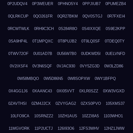
0P2UDQV4
0P3WEUER
0PHNO5Y4
0PPJIUB7
0PUMEZB4
0QLRKCUP
0QO261FR
0QR27BKM
0QV0STGJ
0R7FXEI4
0RCWTWLK
0RH9C3CH
0S284R8O
0S4IXXQE
0S9E2KPP
0SA9HP4L
0T1MPQXC
0T8PUJB2
0T9LQ0SF
0TDEQ0TY
0TWV72OF
0U01AD7B
0U56W7B0
0UDKWD5I
0UELVNFD
0V2IXSF4
0V3N6SQF
0VJAC930
0VY5ZG3D
0W3LZD86
0W58MBQO
0W5D86N5
0W8SOPXW
0WY1BFPQ
0X4GG1J6
0XAANC43
0XI05VVT
0XLR0SZZ
0XW3VGXD
0ZAVTHSI
0ZM4J2CX
0ZVYGAG2
0ZXS0PVO
105XMS37
10LFO9CA
10SRNZZ2
10ZH1AUS
10ZZI8A5
1103WHO1
11MGVORK
11P2UCTJ
126I93O6
12FS3WHV
12HZ1JWW