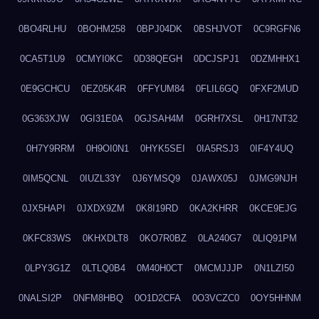
0BO4RLHU
0BOHM258
0BPJ04DK
0BSHJVOT
0C9RGFN6
0CA5T1U9
0CMYI0KC
0D38QEGH
0DCJSPJ1
0DZMHHX1
0E9GCHCU
0EZ05K4R
0FFYUM84
0FLIL6GQ
0FXF2MUD
0G363XJW
0GI31E0A
0GJSAH4M
0GRH7XSL
0H17NT32
0H7Y9RRM
0H9OI0N1
0HYK5SEI
0IA5RSJ3
0IF4Y4UQ
0IM5QCNL
0IUZL33Y
0J6YMSQ9
0JAWX05J
0JMG9NJH
0JX5HAPI
0JXDX9ZM
0K8I19RD
0KA2KHRR
0KCE9EJG
0KFC83WS
0KHXDLT8
0KO7R0BZ
0LA240G7
0LIQ91PM
0LPY3G1Z
0LTLQ0B4
0M40H0CT
0MCMJJJP
0N1LZI50
0NALSI2P
0NFM8HBQ
0O1D2CFA
0O3VCZC0
0OY5HHNM