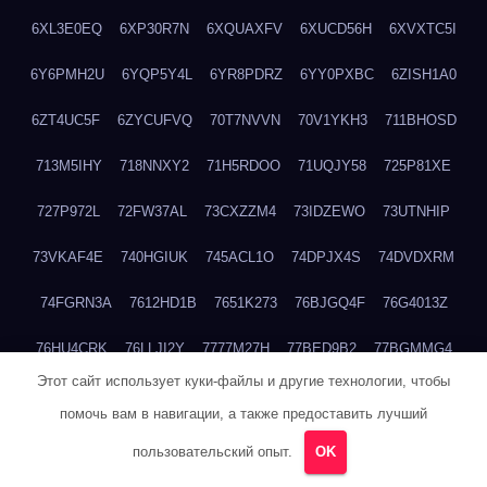
6XL3E0EQ
6XP30R7N
6XQUAXFV
6XUCD56H
6XVXTC5I
6Y6PMH2U
6YQP5Y4L
6YR8PDRZ
6YY0PXBC
6ZISH1A0
6ZT4UC5F
6ZYCUFVQ
70T7NVVN
70V1YKH3
711BHOSD
713M5IHY
718NNXY2
71H5RDOO
71UQJY58
725P81XE
727P972L
72FW37AL
73CXZZM4
73IDZEWO
73UTNHIP
73VKAF4E
740HGIUK
745ACL1O
74DPJX4S
74DVDXRM
74FGRN3A
7612HD1B
7651K273
76BJGQ4F
76G4013Z
76HU4CRK
76LLJI2Y
7777M27H
77BED9B2
77BGMMG4
Этот сайт использует куки-файлы и другие технологии, чтобы
77S55623
77TABW20
780FZHSV
78Q29S80
78XWEZ88
помочь вам в навигации, а также предоставить лучший
792RHX5L
7939XN0C
796YV3DQ
79GHS38T
79L8YFMC
пользовательский опыт.
OK
79V4EL6D
7A7B2KTK
7A7E8AHI
7AEEJVFI
7AGCKJXN