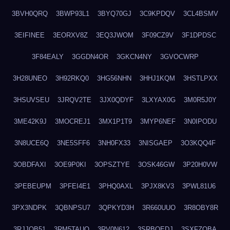
3BVH0QRQ
3BWP93L1
3BYQ70GJ
3C9KPDQV
3CL4BSMV
3EIFINEE
3EORXV8Z
3EQ3JWOM
3F09CZ9V
3F1DPDSC
3F84EALY
3GGDN4OR
3GKCN4NY
3GVOCWRP
3H28UNEO
3H92RKQ0
3HG56NHN
3HHJ1KQM
3HSTLPXX
3HSUVSEU
3JRQV2TE
3JX0QDYF
3LXYAX0G
3M0R5J0Y
3ME42K9J
3MOCREJ1
3MX1P1T9
3MYP6NEF
3N0IPODU
3N8UCE6Q
3NE5SFF6
3NH0FX33
3NISGAEP
3O3KQQ4F
3OBDFAXI
3OE9P0KI
3OPSZTYE
3OSK46GW
3P20H0VW
3PEBEUPM
3PFEI4E1
3PHQ0AXL
3PJX8KV3
3PWL81U6
3PX3NDPK
3QBNPSU7
3QPKYD3H
3R660UUO
3R8OBY8R
3RJJOB51
3RM5TAUQ
3RV0N612
3SRBQEDJ
3SXFZOBA