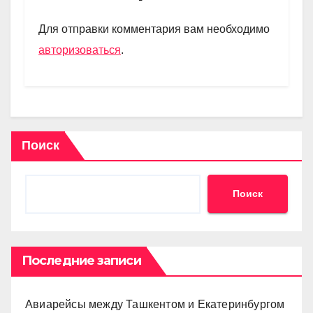
a
A
kl
в
m
p
a
и
Для отправки комментария вам необходимо
p
ss
ть
авторизоваться
.
ni
ki
Поиск
Поиск
Последние записи
Авиарейсы между Ташкентом и Екатеринбургом