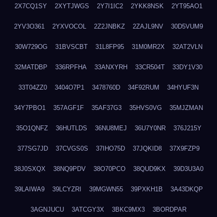
2X7CQ1SY
2XYTJWGS
2Y7I1IC2
2YKK8NSK
2YT95AO1
2YV3O361
2YXVOCOL
2Z2JNBKZ
2ZAJL9NV
30D5VUM9
30W729OG
31BVSCBT
31L8FP95
31M0MR2X
32AT2VLN
32MATDBP
336RPFHA
33ANXYRH
33CR504T
33DY1V30
33T04ZZ0
3404O7P1
3478760D
34F92RUM
34HYUF3N
34Y7PBO1
357AGF1F
35AF37G3
35HVS0VG
35MJZMAN
35O1QNFZ
36HUTLDS
36NU8MEJ
36U7Y0NR
376J215Y
377SG7JD
37CVGS0S
37IHO75D
37JQKID8
37X9FZP9
38J0SXQX
38NQ9PDV
38O70PCO
38QUD9KX
39D3U3A0
39LAIWA9
39LCYZRI
39MGWN55
39PXKH1B
3A43DKQP
3AGNJUCU
3ATCGY3X
3BKC9MX3
3BORDPAR