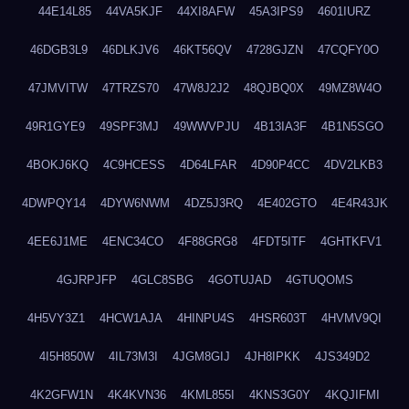
44E14L85
44VA5KJF
44XI8AFW
45A3IPS9
4601IURZ
46DGB3L9
46DLKJV6
46KT56QV
4728GJZN
47CQFY0O
47JMVITW
47TRZS70
47W8J2J2
48QJBQ0X
49MZ8W4O
49R1GYE9
49SPF3MJ
49WWVPJU
4B13IA3F
4B1N5SGO
4BOKJ6KQ
4C9HCESS
4D64LFAR
4D90P4CC
4DV2LKB3
4DWPQY14
4DYW6NWM
4DZ5J3RQ
4E402GTO
4E4R43JK
4EE6J1ME
4ENC34CO
4F88GRG8
4FDT5ITF
4GHTKFV1
4GJRPJFP
4GLC8SBG
4GOTUJAD
4GTUQOMS
4H5VY3Z1
4HCW1AJA
4HINPU4S
4HSR603T
4HVMV9QI
4I5H850W
4IL73M3I
4JGM8GIJ
4JH8IPKK
4JS349D2
4K2GFW1N
4K4KVN36
4KML855I
4KNS3G0Y
4KQJIFMI