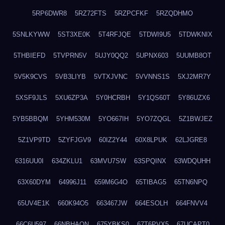
5RP6DWR8
5RZ72FTS
5RZPCFKF
5RZQDHMO
5SNLKYWW
5ST3XE0K
5T4RFJQE
5TDWI9U5
5TDWKNIX
5THBIEFD
5TVPRN5V
5UJY0QQ2
5UPNX603
5UUMB8OT
5V5K9CVS
5VB3LIYB
5VTXJVNC
5VVNNS1S
5XJ2MR7Y
5XSF9JLS
5XU6ZP3A
5Y0HCRBH
5Y1QS60T
5Y86UZX6
5YB5BBQM
5YHM530M
5YO667IH
5YO7ZQGL
5Z1BWJEZ
5Z1VP9TD
5ZYFJGV9
60IZ2Y44
60X8LPUK
62LJGRE8
6316UU0I
634ZKLU1
63MVU7SW
63SPQINX
63WDQUHH
63X60DYM
64996J11
659M6G4O
65TIBAG5
65TN6NPQ
65UV4E1K
660K94O5
663467JW
664ESOLH
664FNVV4
66C6U597
66NBHAON
675YBKS0
67T6PVX5
67UCAPT0