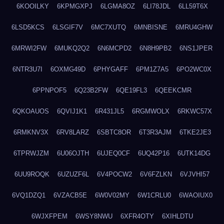
6KOOILKY
6KPMGXPJ
6LGMA8OZ
6LI78JDL
6LL59T6X
6LSD5KCS
6LSGIF7V
6MC7XUTQ
6MNBISNE
6MRU4GHW
6MRWI2FW
6MUKQ2Q2
6N6MCPD2
6N8H9PB2
6NS1JPER
6NTR3U7I
6OXMG49D
6PHYGAFF
6PM1Z7A5
6PO2WC0X
6PPNPOF5
6Q23B2FW
6QE19FL3
6QEEKCMR
6QKOAUOS
6QVIJ1K1
6R431JL5
6RGMWOLX
6RKWC57X
6RMKNV3X
6RV8LARZ
6SBTC8OR
6T3R3AJM
6TKE2JE3
6TPRWJZM
6U06OJTH
6UJEQ0CF
6UQ42P16
6UTK14DG
6UU9ROQK
6UZUZF6L
6V4POCW2
6V6FZLKN
6VJVHI57
6VQ1DZQ1
6VZACB5E
6W0V02MY
6W1CRLU0
6WAOIUX0
6WJXFPEM
6WSY8NWU
6XFR4OTY
6XIHLDTU