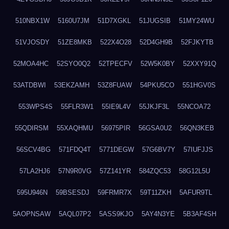
510NBX1W
5160U7JM
51D7XGKL
51JUGSIB
51MY24WU
51VJOSDY
51ZE8MKB
522X4O28
52D4GH9B
52FJKYTB
52MOA4HC
52SYO0Q2
52TPECFV
52W5K0BY
52XXY91Q
53ATDBWI
53EKZAMH
53Z8FUAW
54PKU5CO
551HGV0S
553WPS4S
55FLR3W1
55IE9L4V
55JKJF3L
55NCOA72
55QDIRSM
55XAQHMU
56975PIR
56GSA0U2
56QN3KEB
56SCV4BG
571FDQ4T
5771DEGW
57G6BV7Y
57IUFJJS
57LA2HJ6
57N9R0VG
57Z141YR
584ZQC53
58G12L5U
595U946N
59BSESDJ
59FRMR7X
59T11ZKH
5AFUR9TL
5AOPNSAW
5AQL07P2
5ASS9KJO
5AY4N3YE
5B3AF4SH