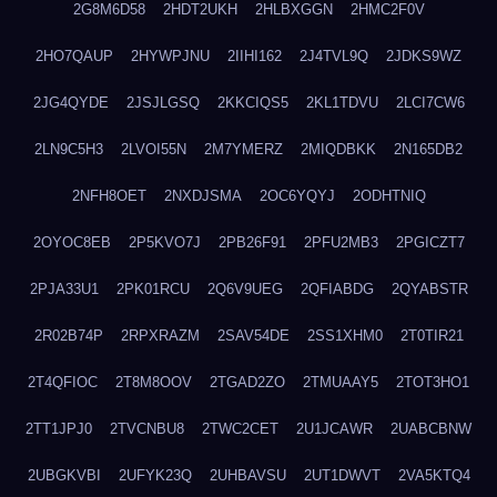
2G8M6D58
2HDT2UKH
2HLBXGGN
2HMC2F0V
2HO7QAUP
2HYWPJNU
2IIHI162
2J4TVL9Q
2JDKS9WZ
2JG4QYDE
2JSJLGSQ
2KKCIQS5
2KL1TDVU
2LCI7CW6
2LN9C5H3
2LVOI55N
2M7YMERZ
2MIQDBKK
2N165DB2
2NFH8OET
2NXDJSMA
2OC6YQYJ
2ODHTNIQ
2OYOC8EB
2P5KVO7J
2PB26F91
2PFU2MB3
2PGICZT7
2PJA33U1
2PK01RCU
2Q6V9UEG
2QFIABDG
2QYABSTR
2R02B74P
2RPXRAZM
2SAV54DE
2SS1XHM0
2T0TIR21
2T4QFIOC
2T8M8OOV
2TGAD2ZO
2TMUAAY5
2TOT3HO1
2TT1JPJ0
2TVCNBU8
2TWC2CET
2U1JCAWR
2UABCBNW
2UBGKVBI
2UFYK23Q
2UHBAVSU
2UT1DWVT
2VA5KTQ4