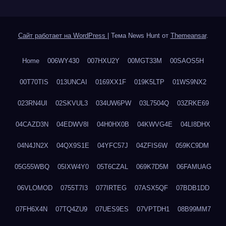
Сайт работает на WordPress
|
Тема News Hunt от
Themeansar
.
Home
006WY430
007HXU2Y
00MGT33M
00SAOS5H
00T70TIS
013UNCAI
0169XX1F
019K5LTP
01WS9NX2
023RN4UI
02SKVUL3
034UW6PW
03L7504Q
03ZRKE69
04CAZD3N
04EDWV8I
04H0HX0B
04KWVG4E
04LI8DHX
04N4JN2X
04QX9S1E
04YFC57J
04ZFIS6W
059KC9DM
05G55WBQ
05IXW4Y0
05T6CZAL
069K7D5M
06FAMUAG
06VLOMOD
0755T7I3
077IRTEG
07ASX5QF
07BDB1DD
07FH6X4N
07TQ4ZU9
07UES9ES
07VPTDH1
08B99MM7