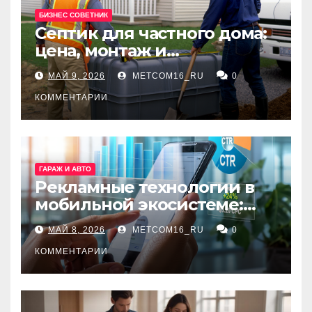
БИЗНЕС СОВЕТНИК
Септик для частного дома:
цена, монтаж и
организация автономной
МАЙ 9, 2026
METCOM16_RU
0
канализации
КОММЕНТАРИИ
ГАРАЖ И АВТО
Рекламные технологии в
мобильной экосистеме:
ключевые сервисы и
МАЙ 8, 2026
METCOM16_RU
0
принципы работы
КОММЕНТАРИИ