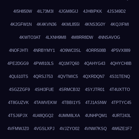
4I5H850W
4IL73M3I
4JGM8GIJ
4JH8IPKK
4JS349D2
4K2GFW1N
4K4KVN36
4KML855I
4KNS3G0Y
4KQJIFMI
4KWTO3AT
4LXNH9M8
4M8RR8DW
4NNSAVOG
4NOFJHTI
4NRBYMY1
4O9WC0SL
4ORR508B
4P5VX889
4PE2DGG9
4PW810LS
4Q1M7Q60
4QAHYG43
4QHYCH8B
4QL610TS
4QRSJ753
4QVTMIC5
4QXRDQN7
4S31TENQ
4SGZZGF9
4SHI3FUE
4SRMCB32
4SYJTR01
4T4UXTTO
4T8GUZVK
4TAWVEKW
4TBBI1Y5
4TJ1ASNW
4TPTYC45
4TSJ6PJX
4U48QGQ2
4UMM8LXA
4UNHPQM1
4URT243L
4VFMWJZ0
4VGSLXPJ
4VJZYO02
4VNW7KSQ
4W6ZE1F7