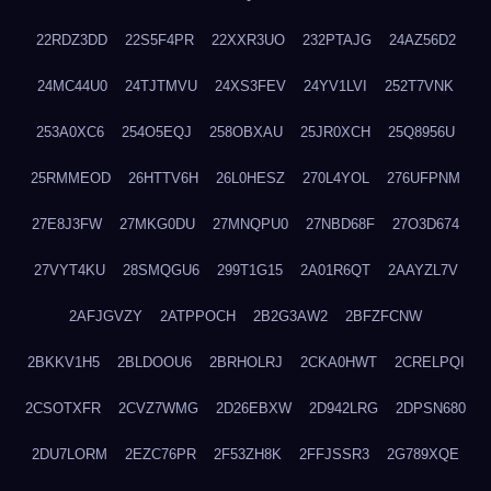
22RDZ3DD
22S5F4PR
22XXR3UO
232PTAJG
24AZ56D2
24MC44U0
24TJTMVU
24XS3FEV
24YV1LVI
252T7VNK
253A0XC6
254O5EQJ
258OBXAU
25JR0XCH
25Q8956U
25RMMEOD
26HTTV6H
26L0HESZ
270L4YOL
276UFPNM
27E8J3FW
27MKG0DU
27MNQPU0
27NBD68F
27O3D674
27VYT4KU
28SMQGU6
299T1G15
2A01R6QT
2AAYZL7V
2AFJGVZY
2ATPPOCH
2B2G3AW2
2BFZFCNW
2BKKV1H5
2BLDOOU6
2BRHOLRJ
2CKA0HWT
2CRELPQI
2CSOTXFR
2CVZ7WMG
2D26EBXW
2D942LRG
2DPSN680
2DU7LORM
2EZC76PR
2F53ZH8K
2FFJSSR3
2G789XQE