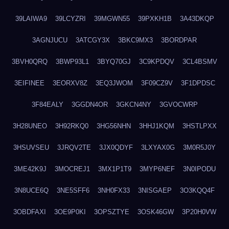
39LAIWA9
39LCYZRI
39MGWN55
39PXKH1B
3A43DKQP
3AGNJUCU
3ATCGY3X
3BKC9MX3
3BORDPAR
3BVH0QRQ
3BWP93L1
3BYQ70GJ
3C9KPDQV
3CL4BSMV
3EIFINEE
3EORXV8Z
3EQ3JWOM
3F09CZ9V
3F1DPDSC
3F84EALY
3GGDN4OR
3GKCN4NY
3GVOCWRP
3H28UNEO
3H92RKQ0
3HG56NHN
3HHJ1KQM
3HSTLPXX
3HSUVSEU
3JRQV2TE
3JX0QDYF
3LXYAX0G
3M0R5J0Y
3ME42K9J
3MOCREJ1
3MX1P1T9
3MYP6NEF
3N0IPODU
3N8UCE6Q
3NE5SFF6
3NH0FX33
3NISGAEP
3O3KQQ4F
3OBDFAXI
3OE9P0KI
3OPSZTYE
3OSK46GW
3P20H0VW