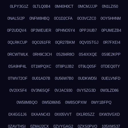
0LPY3G1Z
0LTLQ0B4
0M40H0CT
0MCMJJJP
0N1LZI50
0NALSI2P
0NFM8HBQ
0O1D2CFA
0O3VCZC0
0OY5HHNM
0P2UDQV4
0P3WEUER
0PHNO5Y4
0PPJIUB7
0PUMEZB4
0QLRKCUP
0QO261FR
0QR27BKM
0QV0STGJ
0R7FXEI4
0RCWTWLK
0RH9C3CH
0S284R8O
0S4IXXQE
0S9E2KPP
0SA9HP4L
0T1MPQXC
0T8PUJB2
0T9LQ0SF
0TDEQ0TY
0TWV72OF
0U01AD7B
0U56W7B0
0UDKWD5I
0UELVNFD
0V2IXSF4
0V3N6SQF
0VJAC930
0VY5ZG3D
0W3LZD86
0W58MBQO
0W5D86N5
0W8SOPXW
0WY1BFPQ
0X4GG1J6
0XAANC43
0XI05VVT
0XLR0SZZ
0XW3VGXD
0ZAVTHSI
0ZM4J2CX
0ZVYGAG2
0ZXS0PVO
105XMS37