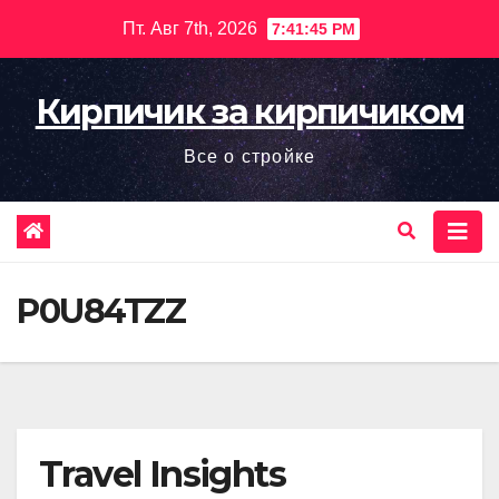
Перейти
Пт. Авг 7th, 2026
7:41:46 PM
к
содержимому
Кирпичик за кирпичиком
Все о стройке
P0U84TZZ
Travel Insights