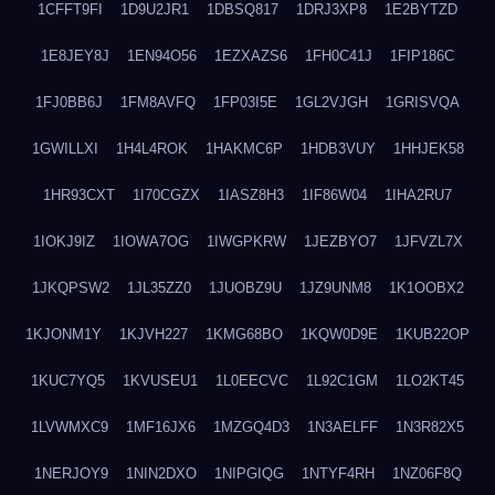
1CFFT9FI
1D9U2JR1
1DBSQ817
1DRJ3XP8
1E2BYTZD
1E8JEY8J
1EN94O56
1EZXAZS6
1FH0C41J
1FIP186C
1FJ0BB6J
1FM8AVFQ
1FP03I5E
1GL2VJGH
1GRISVQA
1GWILLXI
1H4L4ROK
1HAKMC6P
1HDB3VUY
1HHJEK58
1HR93CXT
1I70CGZX
1IASZ8H3
1IF86W04
1IHA2RU7
1IOKJ9IZ
1IOWA7OG
1IWGPKRW
1JEZBYO7
1JFVZL7X
1JKQPSW2
1JL35ZZ0
1JUOBZ9U
1JZ9UNM8
1K1OOBX2
1KJONM1Y
1KJVH227
1KMG68BO
1KQW0D9E
1KUB22OP
1KUC7YQ5
1KVUSEU1
1L0EECVC
1L92C1GM
1LO2KT45
1LVWMXC9
1MF16JX6
1MZGQ4D3
1N3AELFF
1N3R82X5
1NERJOY9
1NIN2DXO
1NIPGIQG
1NTYF4RH
1NZ06F8Q