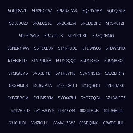
5OPF8A7F
5PI2KCCW
5PMRZDAK
5Q7NY9BS
5QDQI5F8
5QL8UU2J
5RALQ21C
5RBG4E64
5RCDBBFD
5ROV8T2I
5RP6DWR8
5RZ72FTS
5RZPCFKF
5RZQDHMO
5SNLKYWW
5ST3XE0K
5T4RFJQE
5TDWI9U5
5TDWKNIX
5THBIEFD
5TVPRN5V
5UJY0QQ2
5UPNX603
5UUMB8OT
5V5K9CVS
5VB3LIYB
5VTXJVNC
5VVNNS1S
5XJ2MR7Y
5XSF9JLS
5XU6ZP3A
5Y0HCRBH
5Y1QS60T
5Y86UZX6
5YB5BBQM
5YHM530M
5YO667IH
5YO7ZQGL
5Z1BWJEZ
5Z1VP9TD
5ZYFJGV9
60IZ2Y44
60X8LPUK
62LJGRE8
6316UU0I
634ZKLU1
63MVU7SW
63SPQINX
63WDQUHH