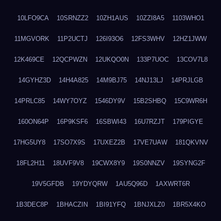
10LFO9CA
10SRNZZ2
10ZH1AUS
10ZZI8A5
1103WHO1
11MGVORK
11P2UCTJ
126I93O6
12FS3WHV
12HZ1JWW
12K469CE
12QCPWZN
12UKQO0N
133P7UOC
13COV7L8
14GYHZ3D
14H4A825
14M9BJ75
14NJ13LJ
14PRJLGB
14PRLC85
14WY7OYZ
1546DY9V
15B2SHBQ
15C9WR6H
160ON64P
16P9KSF6
16SBWI43
16U7RZJT
179PIGYE
17HG5UY8
17SO7X9S
17UXEZ2B
17VE7UAW
181QKVNV
18FL2H11
18UVF9V8
19CWX8Y9
19S0NNZV
19SYNG2F
19V5GFDB
19YDYQRW
1AU5Q96D
1AXWRT6R
1B3DEC8P
1BHACZIN
1BI91YFQ
1BNJXLZ0
1BR5X4KO