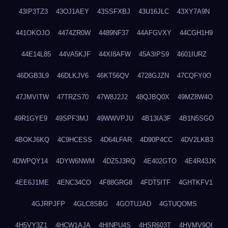
43IP3TZ3
43OJ1AEY
43SSFXBJ
43U16JLC
43XY7A9N
441OKOJO
4474ZR0W
4489NF37
44AFGVXY
44CGH1H9
44E14L85
44VA5KJF
44XI8AFW
45A3IPS9
4601IURZ
46DGB3L9
46DLKJV6
46KT56QV
4728GJZN
47CQFY0O
47JMVITW
47TRZS70
47W8J2J2
48QJBQ0X
49MZ8W4O
49R1GYE9
49SPF3MJ
49WWVPJU
4B13IA3F
4B1N5SGO
4BOKJ6KQ
4C9HCESS
4D64LFAR
4D90P4CC
4DV2LKB3
4DWPQY14
4DYW6NWM
4DZ5J3RQ
4E402GTO
4E4R43JK
4EE6J1ME
4ENC34CO
4F88GRG8
4FDT5ITF
4GHTKFV1
4GJRPJFP
4GLC8SBG
4GOTUJAD
4GTUQOMS
4H5VY3Z1
4HCW1AJA
4HINPU4S
4HSR603T
4HVMV9QI