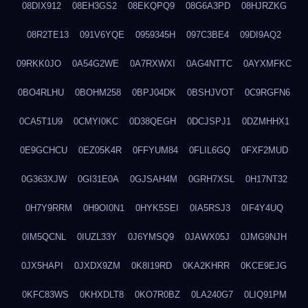
08DIX912
08EH3GS2
08EKQPQ9
08G6A3PD
08HJRZKG
08R2TE13
091V6YQE
0959345H
097C3BE4
09DI9AQ2
09RKK0JO
0A54G2WE
0A7RXWXI
0AG4NTTC
0AYXMFKC
0BO4RLHU
0BOHM258
0BPJ04DK
0BSHJVOT
0C9RGFN6
0CA5T1U9
0CMYI0KC
0D38QEGH
0DCJSPJ1
0DZMHHX1
0E9GCHCU
0EZ05K4R
0FFYUM84
0FLIL6GQ
0FXF2MUD
0G363XJW
0GI31E0A
0GJSAH4M
0GRH7XSL
0H17NT32
0H7Y9RRM
0H9OI0N1
0HYK5SEI
0IA5RSJ3
0IF4Y4UQ
0IM5QCNL
0IUZL33Y
0J6YMSQ9
0JAWX05J
0JMG9NJH
0JX5HAPI
0JXDX9ZM
0K8I19RD
0KA2KHRR
0KCE9EJG
0KFC83WS
0KHXDLT8
0KO7R0BZ
0LA240G7
0LIQ91PM