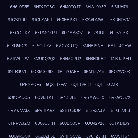
6H6L0Z3E
6HD2DCBO
6HM0FQJT
6HWL9A3P
6I5IUH76
6JGSI1UR
6JQL3WKJ
6K3EBPX1
6K3WDMWT
6KDND60Z
6KOOILKY
6KPMGXPJ
6LGMA8OZ
6LI78JDL
6LL59T6X
6LSD5KCS
6LSGIF7V
6MC7XUTQ
6MNBISNE
6MRU4GHW
6MRWI2FW
6MUKQ2Q2
6N6MCPD2
6N8H9PB2
6NS1JPER
6NTR3U7I
6OXMG49D
6PHYGAFF
6PM1Z7A5
6PO2WC0X
6PPNPOF5
6Q23B2FW
6QE19FL3
6QEEKCMR
6QKOAUOS
6QVIJ1K1
6R431JL5
6RGMWOLX
6RKWC57X
6RMKNV3X
6RV8LARZ
6SBTC8OR
6T3R3AJM
6TKE2JE3
6TPRWJZM
6U06OJTH
6UJEQ0CF
6UQ42P16
6UTK14DG
6UU9ROQK
6UZUZF6L
6V4POCW2
6V6FZLKN
6VJVHI57