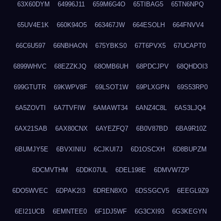
63X60DYM
64996J11
659M6G4O
65TIBAG5
65TN6NPQ
65UV4E1K
660K94O5
663467JW
664ESOLH
664FNVV4
66C6U597
66NBHAON
675YBKS0
67T6PVX5
67UCAPT0
6899WHVC
68EZZKJQ
68OMB6UH
68PDCJPV
68QHDOI3
699GTUTR
69KWPV8F
69LSOT1W
69PLXGPN
69S53RP0
6A5ZOVTI
6A7TVFIW
6AMAWT34
6ANZ4C8L
6AS3LJQ4
6AX21SAB
6AX80CNX
6AYEZFQ7
6B0V87BD
6BA9R10Z
6BUMJY5E
6BVXINIU
6CJKUI7J
6D1OSCXH
6D8BUPZM
6DCMVTHM
6DDK07UL
6DEL198E
6DMVW7ZP
6DO5WVEC
6DPAK2I3
6DREN8XO
6DSSGCV5
6EEGL9Z9
6EI21UCB
6EMNTEE0
6F1DJ5WF
6G3CXI93
6G3KEGYN