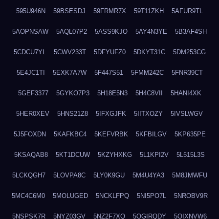
595U946N
59BSESDJ
59FRMR7X
59T11ZKH
5AFUR9TL
5AOPNSAW
5AQL07P2
5ASS9KJO
5AY4N3YE
5B3AF4SH
5CDCU7YL
5CWV233T
5DFYUFZ0
5DKYT31C
5DM253CG
5E4JC1TI
5EXK7A7W
5F447S51
5FMM242C
5FNR39CT
5GEF3377
5GYKO7P3
5H18E5N3
5H4C8VII
5HANI4XK
5HER0XEV
5HNS21Z8
5IFXGJFK
5IITXOZY
5IVSLWGV
5J5FOXDN
5KAFKBC4
5KEFVRBK
5KFBILGV
5KP635PE
5KSAQAB8
5KT1DCUW
5KZYHXKG
5L1KPI2V
5L515L3S
5LCKQGH7
5LOVPA8C
5LY0K9GU
5M4U4YA3
5M8JMWFU
5MC4C6M0
5MOLUGED
5NCKLFPQ
5NI5PO7L
5NROBV9R
5NSPSK7R
5NYZ03GV
5NZ2F7XQ
5OGIRQDY
5OIXNVW6