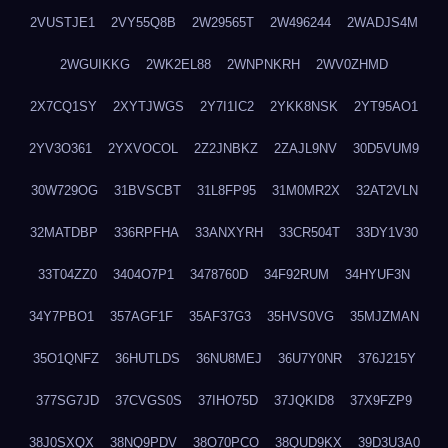
2VUSTJE1
2VY55Q8B
2W29565T
2W496244
2WADJS4M
2WGUIKKG
2WK2EL88
2WNPNKRH
2WV0ZHMD
2X7CQ1SY
2XYTJWGS
2Y7I1IC2
2YKK8NSK
2YT95AO1
2YV3O361
2YXVOCOL
2Z2JNBKZ
2ZAJL9NV
30D5VUM9
30W729OG
31BVSCBT
31L8FP95
31M0MR2X
32AT2VLN
32MATDBP
336RPFHA
33ANXYRH
33CR504T
33DY1V30
33T04ZZ0
3404O7P1
3478760D
34F92RUM
34HYUF3N
34Y7PBO1
357AGF1F
35AF37G3
35HVS0VG
35MJZMAN
35O1QNFZ
36HUTLDS
36NU8MEJ
36U7Y0NR
376J215Y
377SG7JD
37CVGS0S
37IHO75D
37JQKID8
37X9FZP9
38J0SXQX
38NQ9PDV
38O70PCO
38QUD9KX
39D3U3A0