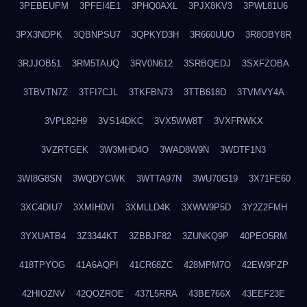
3PEBEUPM
3PFEI4E1
3PHQ0AXL
3PJX8KV3
3PWL81U6
3PX3NDPK
3QBNPSU7
3QPKYD3H
3R660UUO
3R8OBY8R
3RJJOB51
3RM5TAUQ
3RV0N612
3SRBQEDJ
3SXFZOBA
3TBVTN7Z
3TFI7CJL
3TKFBN73
3TTB618D
3TVMVY4A
3VPL82H9
3VS14DKC
3VX5WW8T
3VXFRWKX
3VZRTGEK
3W3MHD4O
3WAD8W9N
3WDTF1N3
3WI8G8SN
3WQDYCWK
3WTTA97N
3WU70G19
3X71FE60
3XC4DIU7
3XMIH0VI
3XMLLD4K
3XWW9P5D
3Y2Z2FMH
3YXUATB4
3Z3344KT
3ZBBJF82
3ZUNKQ9P
40PEO5RM
418TPYOG
41A6AQPI
41CR68ZC
428MPM7O
42EW9PZP
42HIOZNV
42QOZROE
437L5RRA
43BE766X
43EEF23E