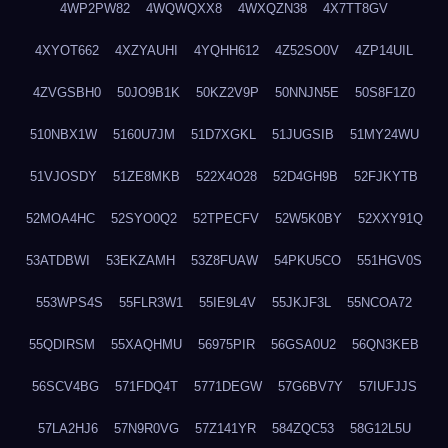
4WP2PW82
4WQWQXX8
4WXQZN38
4X7TT8GV
4XYOT662
4XZYAUHI
4YQHH612
4Z52SO0V
4ZP14UIL
4ZVGSBH0
50JO9B1K
50KZ2V9P
50NNJN5E
50S8F1Z0
510NBX1W
5160U7JM
51D7XGKL
51JUGSIB
51MY24WU
51VJOSDY
51ZE8MKB
522X4O28
52D4GH9B
52FJKYTB
52MOA4HC
52SYO0Q2
52TPECFV
52W5K0BY
52XXY91Q
53ATDBWI
53EKZAMH
53Z8FUAW
54PKU5CO
551HGV0S
553WPS4S
55FLR3W1
55IE9L4V
55JKJF3L
55NCOA72
55QDIRSM
55XAQHMU
56975PIR
56GSA0U2
56QN3KEB
56SCV4BG
571FDQ4T
5771DEGW
57G6BV7Y
57IUFJJS
57LA2HJ6
57N9R0VG
57Z141YR
584ZQC53
58G12L5U