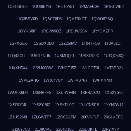
1OELGBE2
1OUI6BYG
1PET0A5T
1PMAFB0V
1PSGIWB2
1Q3BPV0D
1QBCT8D3
1QMT9XGT
1QWO8TSQ
1QYKS8IF
1RCW99QZ
1RDUWSSK
1RYOMZPR
1SFXG5XT
1SSBXDLO
1SZ258AV
1T04TFO9
1T3A32QI
1TQ4XCLI
1URGFNU5
1USMDQTI
1USXOD9C
1UTQO46Q
1UXXH5X4
1V2M00OW
1VHOFJ5Z
1VLGOT3L
1VT6PD21
1VV8ZAHG
1W387VUY
1WFVB76Y
1WPX7P03
1WUHK6D4
1X9NP2FS
1XEHVF4N
1XFRA9ZO
1XS2YS68
1XSROT4L
1YS8YJ6Z
1YSKFL0G
1YUCNSFB
1YYN7W1J
1Z1US2M8
1ZLGWTF7
1ZOCGLFM
206VNFLF
20GH4EFO
2110Y7UD
21J9UIA6
2254Q10C
226DDKTL
22R2IX7P