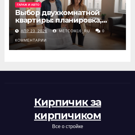
ГАРАЖ И АВТО
Выбор двухкомнатной
квартиры: планировка,
состояние жилья и
АПР 23, 2026
METCOM16_RU
0
проверка документов
КОММЕНТАРИИ
Кирпичик за
кирпичиком
Все о стройке