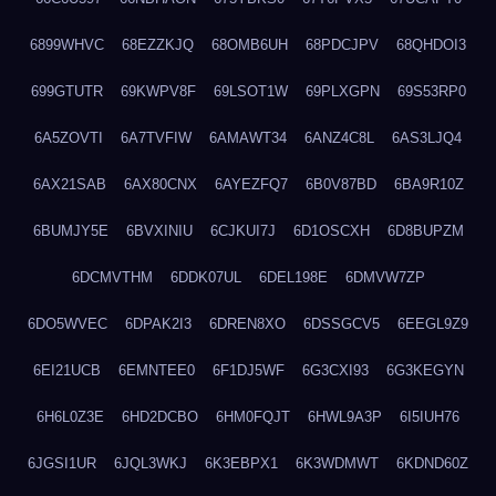
6899WHVC
68EZZKJQ
68OMB6UH
68PDCJPV
68QHDOI3
699GTUTR
69KWPV8F
69LSOT1W
69PLXGPN
69S53RP0
6A5ZOVTI
6A7TVFIW
6AMAWT34
6ANZ4C8L
6AS3LJQ4
6AX21SAB
6AX80CNX
6AYEZFQ7
6B0V87BD
6BA9R10Z
6BUMJY5E
6BVXINIU
6CJKUI7J
6D1OSCXH
6D8BUPZM
6DCMVTHM
6DDK07UL
6DEL198E
6DMVW7ZP
6DO5WVEC
6DPAK2I3
6DREN8XO
6DSSGCV5
6EEGL9Z9
6EI21UCB
6EMNTEE0
6F1DJ5WF
6G3CXI93
6G3KEGYN
6H6L0Z3E
6HD2DCBO
6HM0FQJT
6HWL9A3P
6I5IUH76
6JGSI1UR
6JQL3WKJ
6K3EBPX1
6K3WDMWT
6KDND60Z