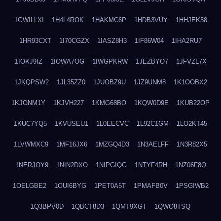
1GWILLXI
1H4L4ROK
1HAKMC6P
1HDB3VUY
1HHJEK58
1HR93CXT
1I70CGZX
1IASZ8H3
1IF86W04
1IHA2RU7
1IOKJ9IZ
1IOWA7OG
1IWGPKRW
1JEZBYO7
1JFVZL7X
1JKQPSW2
1JL35ZZ0
1JUOBZ9U
1JZ9UNM8
1K1OOBX2
1KJONM1Y
1KJVH227
1KMG68BO
1KQW0D9E
1KUB22OP
1KUC7YQ5
1KVUSEU1
1L0EECVC
1L92C1GM
1LO2KT45
1LVWMXC9
1MF16JX6
1MZGQ4D3
1N3AELFF
1N3R82X5
1NERJOY9
1NIN2DXO
1NIPGIQG
1NTYF4RH
1NZ06F8Q
1OELGBE2
1OUI6BYG
1PET0A5T
1PMAFB0V
1PSGIWB2
1Q3BPV0D
1QBCT8D3
1QMT9XGT
1QWO8TSQ