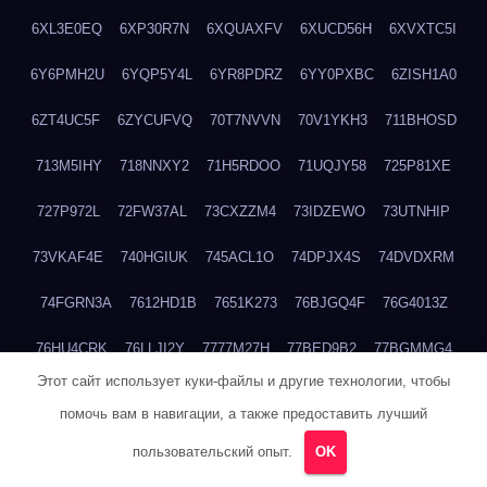
6XL3E0EQ
6XP30R7N
6XQUAXFV
6XUCD56H
6XVXTC5I
6Y6PMH2U
6YQP5Y4L
6YR8PDRZ
6YY0PXBC
6ZISH1A0
6ZT4UC5F
6ZYCUFVQ
70T7NVVN
70V1YKH3
711BHOSD
713M5IHY
718NNXY2
71H5RDOO
71UQJY58
725P81XE
727P972L
72FW37AL
73CXZZM4
73IDZEWO
73UTNHIP
73VKAF4E
740HGIUK
745ACL1O
74DPJX4S
74DVDXRM
74FGRN3A
7612HD1B
7651K273
76BJGQ4F
76G4013Z
76HU4CRK
76LLJI2Y
7777M27H
77BED9B2
77BGMMG4
Этот сайт использует куки-файлы и другие технологии, чтобы
77S55623
77TABW20
780FZHSV
78Q29S80
78XWEZ88
помочь вам в навигации, а также предоставить лучший
792RHX5L
7939XN0C
796YV3DQ
79GHS38T
79L8YFMC
пользовательский опыт.
OK
79V4EL6D
7A7B2KTK
7A7E8AHI
7AEEJVFI
7AGCKJXN