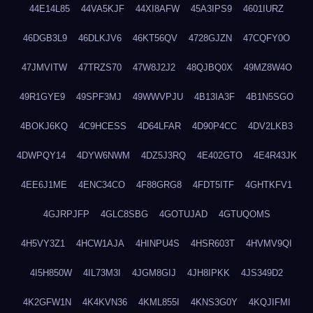
44E14L85
44VA5KJF
44XI8AFW
45A3IPS9
4601IURZ
46DGB3L9
46DLKJV6
46KT56QV
4728GJZN
47CQFY0O
47JMVITW
47TRZS70
47W8J2J2
48QJBQ0X
49MZ8W4O
49R1GYE9
49SPF3MJ
49WWVPJU
4B13IA3F
4B1N5SGO
4BOKJ6KQ
4C9HCESS
4D64LFAR
4D90P4CC
4DV2LKB3
4DWPQY14
4DYW6NWM
4DZ5J3RQ
4E402GTO
4E4R43JK
4EE6J1ME
4ENC34CO
4F88GRG8
4FDT5ITF
4GHTKFV1
4GJRPJFP
4GLC8SBG
4GOTUJAD
4GTUQOMS
4H5VY3Z1
4HCW1AJA
4HINPU4S
4HSR603T
4HVMV9QI
4I5H850W
4IL73M3I
4JGM8GIJ
4JH8IPKK
4JS349D2
4K2GFW1N
4K4KVN36
4KML855I
4KNS3G0Y
4KQJIFMI