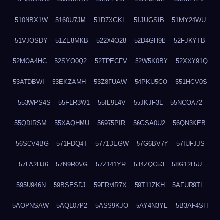
510NBX1W
5160U7JM
51D7XGKL
51JUGSIB
51MY24WU
51VJOSDY
51ZE8MKB
522X4O28
52D4GH9B
52FJKYTB
52MOA4HC
52SYO0Q2
52TPECFV
52W5K0BY
52XXY91Q
53ATDBWI
53EKZAMH
53Z8FUAW
54PKU5CO
551HGV0S
553WPS4S
55FLR3W1
55IE9L4V
55JKJF3L
55NCOA72
55QDIRSM
55XAQHMU
56975PIR
56GSA0U2
56QN3KEB
56SCV4BG
571FDQ4T
5771DEGW
57G6BV7Y
57IUFJJS
57LA2HJ6
57N9R0VG
57Z141YR
584ZQC53
58G12L5U
595U946N
59BSESDJ
59FRMR7X
59T11ZKH
5AFUR9TL
5AOPNSAW
5AQL07P2
5ASS9KJO
5AY4N3YE
5B3AF4SH