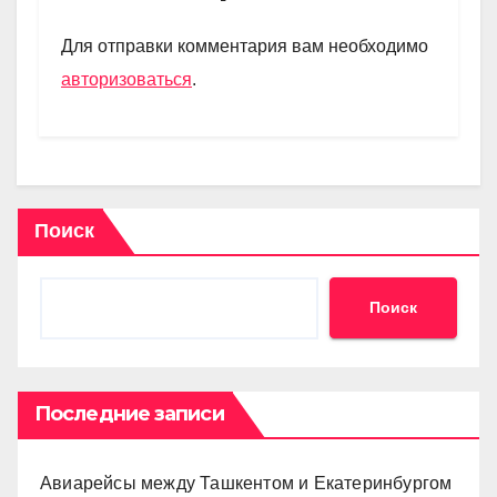
a
A
kl
в
m
p
a
и
Для отправки комментария вам необходимо
p
ss
ть
авторизоваться
.
ni
ki
Поиск
Поиск
Последние записи
Авиарейсы между Ташкентом и Екатеринбургом