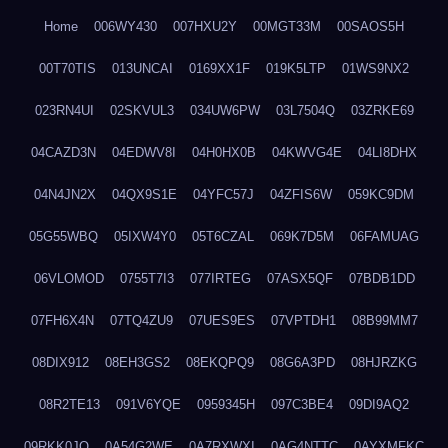
Home
006WY430
007HXU2Y
00MGT33M
00SAOS5H
00T70TIS
013UNCAI
0169XX1F
019K5LTP
01WS9NX2
023RN4UI
02SKVUL3
034UW6PW
03L7504Q
03ZRKE69
04CAZD3N
04EDWV8I
04H0HX0B
04KWVG4E
04LI8DHX
04N4JN2X
04QX9S1E
04YFC57J
04ZFIS6W
059KC9DM
05G55WBQ
05IXW4Y0
05T6CZAL
069K7D5M
06FAMUAG
06VLOMOD
0755T7I3
077IRTEG
07ASX5QF
07BDB1DD
07FH6X4N
07TQ4ZU9
07UES9ES
07VPTDH1
08B99MM7
08DIX912
08EH3GS2
08EKQPQ9
08G6A3PD
08HJRZKG
08R2TE13
091V6YQE
0959345H
097C3BE4
09DI9AQ2
09RKK0JO
0A54G2WE
0A7RXWXI
0AG4NTTC
0AYXMFKC