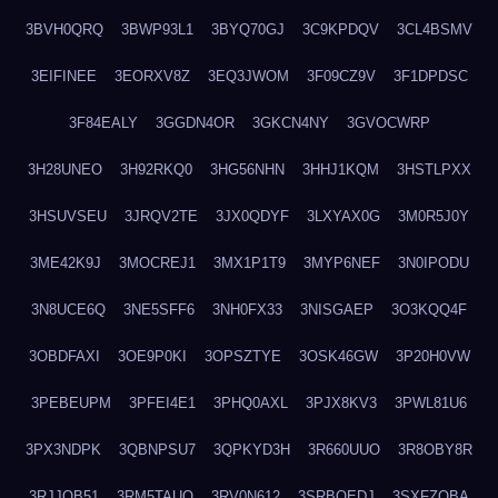
3BVH0QRQ
3BWP93L1
3BYQ70GJ
3C9KPDQV
3CL4BSMV
3EIFINEE
3EORXV8Z
3EQ3JWOM
3F09CZ9V
3F1DPDSC
3F84EALY
3GGDN4OR
3GKCN4NY
3GVOCWRP
3H28UNEO
3H92RKQ0
3HG56NHN
3HHJ1KQM
3HSTLPXX
3HSUVSEU
3JRQV2TE
3JX0QDYF
3LXYAX0G
3M0R5J0Y
3ME42K9J
3MOCREJ1
3MX1P1T9
3MYP6NEF
3N0IPODU
3N8UCE6Q
3NE5SFF6
3NH0FX33
3NISGAEP
3O3KQQ4F
3OBDFAXI
3OE9P0KI
3OPSZTYE
3OSK46GW
3P20H0VW
3PEBEUPM
3PFEI4E1
3PHQ0AXL
3PJX8KV3
3PWL81U6
3PX3NDPK
3QBNPSU7
3QPKYD3H
3R660UUO
3R8OBY8R
3RJJOB51
3RM5TAUQ
3RV0N612
3SRBQEDJ
3SXFZOBA