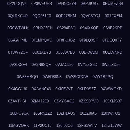
0P2UDQV4
0P3WEUER
0PHNO5Y4
0PPJIUB7
0PUMEZB4
0QLRKCUP
0QO261FR
0QR27BKM
0QV0STGJ
0R7FXEI4
0RCWTWLK
0RH9C3CH
0S284R8O
0S4IXXQE
0S9E2KPP
0SA9HP4L
0T1MPQXC
0T8PUJB2
0T9LQ0SF
0TDEQ0TY
0TWV72OF
0U01AD7B
0U56W7B0
0UDKWD5I
0UELVNFD
0V2IXSF4
0V3N6SQF
0VJAC930
0VY5ZG3D
0W3LZD86
0W58MBQO
0W5D86N5
0W8SOPXW
0WY1BFPQ
0X4GG1J6
0XAANC43
0XI05VVT
0XLR0SZZ
0XW3VGXD
0ZAVTHSI
0ZM4J2CX
0ZVYGAG2
0ZXS0PVO
105XMS37
10LFO9CA
10SRNZZ2
10ZH1AUS
10ZZI8A5
1103WHO1
11MGVORK
11P2UCTJ
126I93O6
12FS3WHV
12HZ1JWW