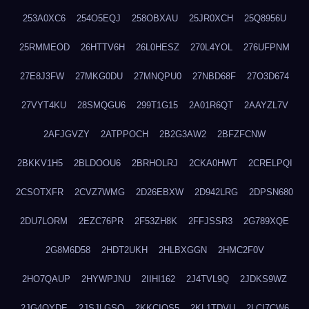
253A0XC6
254O5EQJ
258OBXAU
25JR0XCH
25Q8956U
25RMMEOD
26HTTV6H
26L0HESZ
270L4YOL
276UFPNM
27E8J3FW
27MKG0DU
27MNQPU0
27NBD68F
27O3D674
27VYT4KU
28SMQGU6
299T1G15
2A01R6QT
2AAYZL7V
2AFJGVZY
2ATPPOCH
2B2G3AW2
2BFZFCNW
2BKKV1H5
2BLDOOU6
2BRHOLRJ
2CKA0HWT
2CRELPQI
2CSOTXFR
2CVZ7WMG
2D26EBXW
2D942LRG
2DPSN680
2DU7LORM
2EZC76PR
2F53ZH8K
2FFJSSR3
2G789XQE
2G8M6D58
2HDT2UKH
2HLBXGGN
2HMC2F0V
2HO7QAUP
2HYWPJNU
2IIHI162
2J4TVL9Q
2JDKS9WZ
2JG4QYDE
2JSJLGSQ
2KKCIQS5
2KL1TDVU
2LCI7CW6