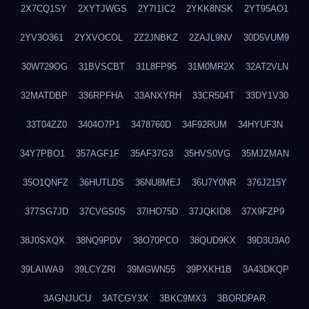
2X7CQ1SY
2XYTJWGS
2Y7I1IC2
2YKK8NSK
2YT95AO1
2YV3O361
2YXVOCOL
2Z2JNBKZ
2ZAJL9NV
30D5VUM9
30W729OG
31BVSCBT
31L8FP95
31M0MR2X
32AT2VLN
32MATDBP
336RPFHA
33ANXYRH
33CR504T
33DY1V30
33T04ZZ0
3404O7P1
3478760D
34F92RUM
34HYUF3N
34Y7PBO1
357AGF1F
35AF37G3
35HVS0VG
35MJZMAN
35O1QNFZ
36HUTLDS
36NU8MEJ
36U7Y0NR
376J215Y
377SG7JD
37CVGS0S
37IHO75D
37JQKID8
37X9FZP9
38J0SXQX
38NQ9PDV
38O70PCO
38QUD9KX
39D3U3A0
39LAIWA9
39LCYZRI
39MGWN55
39PXKH1B
3A43DKQP
3AGNJUCU
3ATCGY3X
3BKC9MX3
3BORDPAR