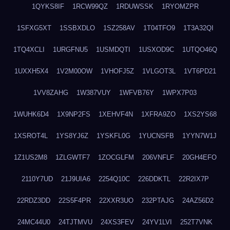
1QYKS8IF
1RCW99QZ
1RDUWSSK
1RYOMZPR
1SFXG5XT
1SSBXDLO
1SZ258AV
1T04TFO9
1T3A32QI
1TQ4XCLI
1URGFNU5
1USMDQTI
1USXOD9C
1UTQO46Q
1UXXH5X4
1V2M00OW
1VHOFJ5Z
1VLGOT3L
1VT6PD21
1VV8ZAHG
1W387VUY
1WFVB76Y
1WPX7P03
1WUHK6D4
1X9NP2FS
1XEHVF4N
1XFRA9ZO
1XS2YS68
1XSROT4L
1YS8YJ6Z
1YSKFL0G
1YUCNSFB
1YYN7W1J
1Z1US2M8
1ZLGWTF7
1ZOCGLFM
206VNFLF
20GH4EFO
2110Y7UD
21J9UIA6
2254Q10C
226DDKTL
22R2IX7P
22RDZ3DD
22S5F4PR
22XXR3UO
232PTAJG
24AZ56D2
24MC44U0
24TJTMVU
24XS3FEV
24YV1LVI
252T7VNK