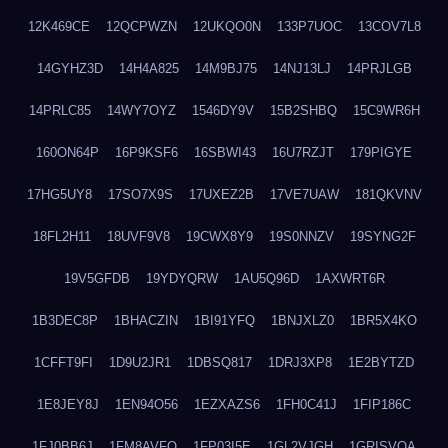
12K469CE
12QCPWZN
12UKQO0N
133P7UOC
13COV7L8
14GYHZ3D
14H4A825
14M9BJ75
14NJ13LJ
14PRJLGB
14PRLC85
14WY7OYZ
1546DY9V
15B2SHBQ
15C9WR6H
160ON64P
16P9KSF6
16SBWI43
16U7RZJT
179PIGYE
17HG5UY8
17SO7X9S
17UXEZ2B
17VE7UAW
181QKVNV
18FL2H11
18UVF9V8
19CWX8Y9
19S0NNZV
19SYNG2F
19V5GFDB
19YDYQRW
1AU5Q96D
1AXWRT6R
1B3DEC8P
1BHACZIN
1BI91YFQ
1BNJXLZ0
1BR5X4KO
1CFFT9FI
1D9U2JR1
1DBSQ817
1DRJ3XP8
1E2BYTZD
1E8JEY8J
1EN94O56
1EZXAZS6
1FH0C41J
1FIP186C
1FJ0BB6J
1FM8AVFQ
1FP03I5E
1GL2VJGH
1GRISVQA