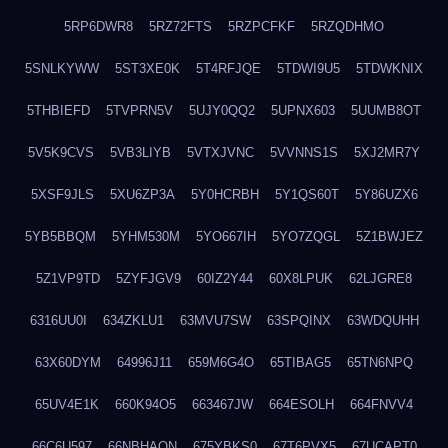
5RP6DWR8
5RZ72FTS
5RZPCFKF
5RZQDHMO
5SNLKYWW
5ST3XE0K
5T4RFJQE
5TDWI9U5
5TDWKNIX
5THBIEFD
5TVPRN5V
5UJY0QQ2
5UPNX603
5UUMB8OT
5V5K9CVS
5VB3LIYB
5VTXJVNC
5VVNNS1S
5XJ2MR7Y
5XSF9JLS
5XU6ZP3A
5Y0HCRBH
5Y1QS60T
5Y86UZX6
5YB5BBQM
5YHM530M
5YO667IH
5YO7ZQGL
5Z1BWJEZ
5Z1VP9TD
5ZYFJGV9
60IZ2Y44
60X8LPUK
62LJGRE8
6316UU0I
634ZKLU1
63MVU7SW
63SPQINX
63WDQUHH
63X60DYM
64996J11
659M6G4O
65TIBAG5
65TN6NPQ
65UV4E1K
660K94O5
663467JW
664ESOLH
664FNVV4
66C6U597
66NBHAON
675YBKS0
67T6PVX5
67UCAPT0