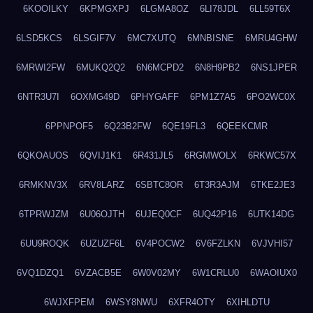
6KOOILKY
6KPMGXPJ
6LGMA8OZ
6LI78JDL
6LL59T6X
6LSD5KCS
6LSGIF7V
6MC7XUTQ
6MNBISNE
6MRU4GHW
6MRWI2FW
6MUKQ2Q2
6N6MCPD2
6N8H9PB2
6NS1JPER
6NTR3U7I
6OXMG49D
6PHYGAFF
6PM1Z7A5
6PO2WC0X
6PPNPOF5
6Q23B2FW
6QE19FL3
6QEEKCMR
6QKOAUOS
6QVIJ1K1
6R431JL5
6RGMWOLX
6RKWC57X
6RMKNV3X
6RV8LARZ
6SBTC8OR
6T3R3AJM
6TKE2JE3
6TPRWJZM
6U06OJTH
6UJEQ0CF
6UQ42P16
6UTK14DG
6UU9ROQK
6UZUZF6L
6V4POCW2
6V6FZLKN
6VJVHI57
6VQ1DZQ1
6VZACB5E
6W0V02MY
6W1CRLU0
6WAOIUX0
6WJXFPEM
6WSY8NWU
6XFR4OTY
6XIHLDTU