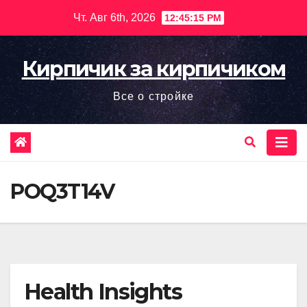
Перейти
Чт. Авг 6th, 2026
12:45:17 PM
к
содержимому
Кирпичик за кирпичиком
Все о стройке
POQ3T14V
Health Insights