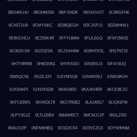
0BO4RLHU
0BOHM258
0BPJ04DK
0BSHJVOT
0C9RGFN6
0CA5T1U9
0CMYI0KC
0D38QEGH
0DCJSPJ1
0DZMHHX1
0E9GCHCU
0EZ05K4R
0FFYUM84
0FLIL6GQ
0FXF2MUD
0G363XJW
0GI31E0A
0GJSAH4M
0GRH7XSL
0H17NT32
0H7Y9RRM
0H9OI0N1
0HYK5SEI
0IA5RSJ3
0IF4Y4UQ
0IM5QCNL
0IUZL33Y
0J6YMSQ9
0JAWX05J
0JMG9NJH
0JX5HAPI
0JXDX9ZM
0K8I19RD
0KA2KHRR
0KCE9EJG
0KFC83WS
0KHXDLT8
0KO7R0BZ
0LA240G7
0LIQ91PM
0LPY3G1Z
0LTLQ0B4
0M40H0CT
0MCMJJJP
0N1LZI50
0NALSI2P
0NFM8HBQ
0O1D2CFA
0O3VCZC0
0OY5HHNM