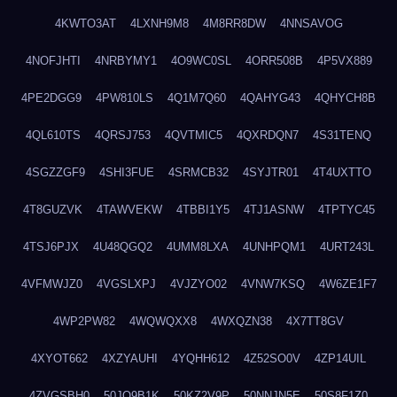
4KWTO3AT
4LXNH9M8
4M8RR8DW
4NNSAVOG
4NOFJHTI
4NRBYMY1
4O9WC0SL
4ORR508B
4P5VX889
4PE2DGG9
4PW810LS
4Q1M7Q60
4QAHYG43
4QHYCH8B
4QL610TS
4QRSJ753
4QVTMIC5
4QXRDQN7
4S31TENQ
4SGZZGF9
4SHI3FUE
4SRMCB32
4SYJTR01
4T4UXTTO
4T8GUZVK
4TAWVEKW
4TBBI1Y5
4TJ1ASNW
4TPTYC45
4TSJ6PJX
4U48QGQ2
4UMM8LXA
4UNHPQM1
4URT243L
4VFMWJZ0
4VGSLXPJ
4VJZYO02
4VNW7KSQ
4W6ZE1F7
4WP2PW82
4WQWQXX8
4WXQZN38
4X7TT8GV
4XYOT662
4XZYAUHI
4YQHH612
4Z52SO0V
4ZP14UIL
4ZVGSBH0
50JO9B1K
50KZ2V9P
50NNJN5E
50S8F1Z0