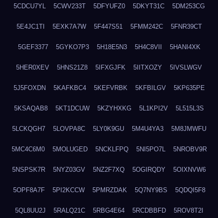
5CDCU7YL
5CWV233T
5DFYUFZ0
5DKYT31C
5DM253CG
5E4JC1TI
5EXK7A7W
5F447S51
5FMM242C
5FNR39CT
5GEF3377
5GYKO7P3
5H18E5N3
5H4C8VII
5HANI4XK
5HER0XEV
5HNS21Z8
5IFXGJFK
5IITXOZY
5IVSLWGV
5J5FOXDN
5KAFKBC4
5KEFVRBK
5KFBILGV
5KP635PE
5KSAQAB8
5KT1DCUW
5KZYHXKG
5L1KPI2V
5L515L3S
5LCKQGH7
5LOVPA8C
5LY0K9GU
5M4U4YA3
5M8JMWFU
5MC4C6M0
5MOLUGED
5NCKLFPQ
5NI5PO7L
5NROBV9R
5NSPSK7R
5NYZ03GV
5NZ2F7XQ
5OGIRQDY
5OIXNVW6
5OPF8A7F
5PI2KCCW
5PMRZDAK
5Q7NY9BS
5QDQI5F8
5QL8UU2J
5RALQ21C
5RBG4E64
5RCDBBFD
5ROV8T2I