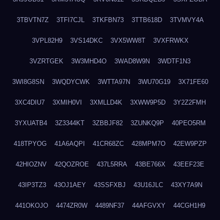
3TBVTN7Z
3TFI7CJL
3TKFBN73
3TTB618D
3TVMVY4A
3VPL82H9
3VS14DKC
3VX5WW8T
3VXFRWKX
3VZRTGEK
3W3MHD4O
3WAD8W9N
3WDTF1N3
3WI8G8SN
3WQDYCWK
3WTTA97N
3WU70G19
3X71FE60
3XC4DIU7
3XMIH0VI
3XMLLD4K
3XWW9P5D
3Y2Z2FMH
3YXUATB4
3Z3344KT
3ZBBJF82
3ZUNKQ9P
40PEO5RM
418TPYOG
41A6AQPI
41CR68ZC
428MPM7O
42EW9PZP
42HIOZNV
42QOZROE
437L5RRA
43BE766X
43EEF23E
43IP3TZ3
43OJ1AEY
43SSFXBJ
43U16JLC
43XY7A9N
441OKOJO
4474ZR0W
4489NF37
44AFGVXY
44CGH1H9