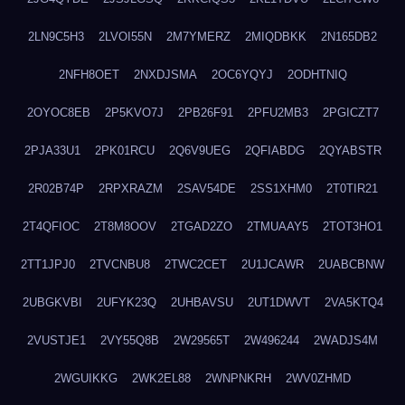
2LN9C5H3
2LVOI55N
2M7YMERZ
2MIQDBKK
2N165DB2
2NFH8OET
2NXDJSMA
2OC6YQYJ
2ODHTNIQ
2OYOC8EB
2P5KVO7J
2PB26F91
2PFU2MB3
2PGICZT7
2PJA33U1
2PK01RCU
2Q6V9UEG
2QFIABDG
2QYABSTR
2R02B74P
2RPXRAZM
2SAV54DE
2SS1XHM0
2T0TIR21
2T4QFIOC
2T8M8OOV
2TGAD2ZO
2TMUAAY5
2TOT3HO1
2TT1JPJ0
2TVCNBU8
2TWC2CET
2U1JCAWR
2UABCBNW
2UBGKVBI
2UFYK23Q
2UHBAVSU
2UT1DWVT
2VA5KTQ4
2VUSTJE1
2VY55Q8B
2W29565T
2W496244
2WADJS4M
2WGUIKKG
2WK2EL88
2WNPNKRH
2WV0ZHMD