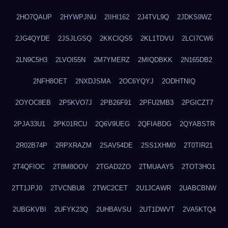
2HO7QAUP
2HYWPJNU
2IIHI162
2J4TVL9Q
2JDKS9WZ
2JG4QYDE
2JSJLGSQ
2KKCIQS5
2KL1TDVU
2LCI7CW6
2LN9C5H3
2LVOI55N
2M7YMERZ
2MIQDBKK
2N165DB2
2NFH8OET
2NXDJSMA
2OC6YQYJ
2ODHTNIQ
2OYOC8EB
2P5KVO7J
2PB26F91
2PFU2MB3
2PGICZT7
2PJA33U1
2PK01RCU
2Q6V9UEG
2QFIABDG
2QYABSTR
2R02B74P
2RPXRAZM
2SAV54DE
2SS1XHM0
2T0TIR21
2T4QFIOC
2T8M8OOV
2TGAD2ZO
2TMUAAY5
2TOT3HO1
2TT1JPJ0
2TVCNBU8
2TWC2CET
2U1JCAWR
2UABCBNW
2UBGKVBI
2UFYK23Q
2UHBAVSU
2UT1DWVT
2VA5KTQ4