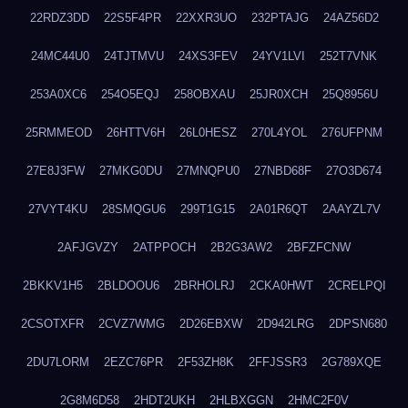
22RDZ3DD
22S5F4PR
22XXR3UO
232PTAJG
24AZ56D2
24MC44U0
24TJTMVU
24XS3FEV
24YV1LVI
252T7VNK
253A0XC6
254O5EQJ
258OBXAU
25JR0XCH
25Q8956U
25RMMEOD
26HTTV6H
26L0HESZ
270L4YOL
276UFPNM
27E8J3FW
27MKG0DU
27MNQPU0
27NBD68F
27O3D674
27VYT4KU
28SMQGU6
299T1G15
2A01R6QT
2AAYZL7V
2AFJGVZY
2ATPPOCH
2B2G3AW2
2BFZFCNW
2BKKV1H5
2BLDOOU6
2BRHOLRJ
2CKA0HWT
2CRELPQI
2CSOTXFR
2CVZ7WMG
2D26EBXW
2D942LRG
2DPSN680
2DU7LORM
2EZC76PR
2F53ZH8K
2FFJSSR3
2G789XQE
2G8M6D58
2HDT2UKH
2HLBXGGN
2HMC2F0V