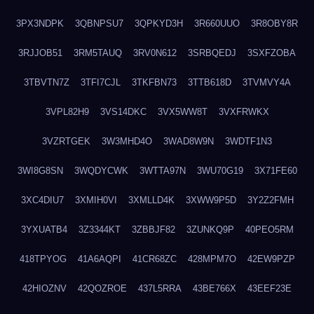
3PX3NDPK
3QBNPSU7
3QPKYD3H
3R660UUO
3R8OBY8R
3RJJOB51
3RM5TAUQ
3RV0N612
3SRBQEDJ
3SXFZOBA
3TBVTN7Z
3TFI7CJL
3TKFBN73
3TTB618D
3TVMVY4A
3VPL82H9
3VS14DKC
3VX5WW8T
3VXFRWKX
3VZRTGEK
3W3MHD4O
3WAD8W9N
3WDTF1N3
3WI8G8SN
3WQDYCWK
3WTTA97N
3WU70G19
3X71FE60
3XC4DIU7
3XMIH0VI
3XMLLD4K
3XWW9P5D
3Y2Z2FMH
3YXUATB4
3Z3344KT
3ZBBJF82
3ZUNKQ9P
40PEO5RM
418TPYOG
41A6AQPI
41CR68ZC
428MPM7O
42EW9PZP
42HIOZNV
42QOZROE
437L5RRA
43BE766X
43EEF23E