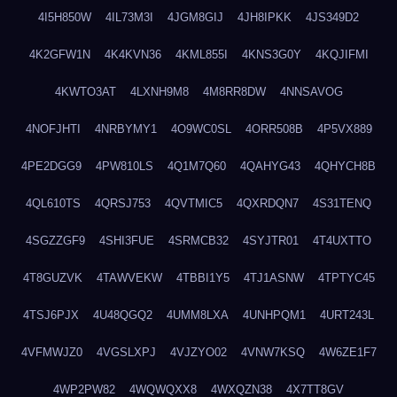
4I5H850W
4IL73M3I
4JGM8GIJ
4JH8IPKK
4JS349D2
4K2GFW1N
4K4KVN36
4KML855I
4KNS3G0Y
4KQJIFMI
4KWTO3AT
4LXNH9M8
4M8RR8DW
4NNSAVOG
4NOFJHTI
4NRBYMY1
4O9WC0SL
4ORR508B
4P5VX889
4PE2DGG9
4PW810LS
4Q1M7Q60
4QAHYG43
4QHYCH8B
4QL610TS
4QRSJ753
4QVTMIC5
4QXRDQN7
4S31TENQ
4SGZZGF9
4SHI3FUE
4SRMCB32
4SYJTR01
4T4UXTTO
4T8GUZVK
4TAWVEKW
4TBBI1Y5
4TJ1ASNW
4TPTYC45
4TSJ6PJX
4U48QGQ2
4UMM8LXA
4UNHPQM1
4URT243L
4VFMWJZ0
4VGSLXPJ
4VJZYO02
4VNW7KSQ
4W6ZE1F7
4WP2PW82
4WQWQXX8
4WXQZN38
4X7TT8GV