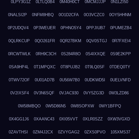
0LPY3G1Z
0LTLQ0B4
0M40H0CT
0MCMJJJP
0N1LZI50
0NALSI2P
0NFM8HBQ
0O1D2CFA
0O3VCZC0
0OY5HHNM
0P2UDQV4
0P3WEUER
0PHNO5Y4
0PPJIUB7
0PUMEZB4
0QLRKCUP
0QO261FR
0QR27BKM
0QV0STGJ
0R7FXEI4
0RCWTWLK
0RH9C3CH
0S284R8O
0S4IXXQE
0S9E2KPP
0SA9HP4L
0T1MPQXC
0T8PUJB2
0T9LQ0SF
0TDEQ0TY
0TWV72OF
0U01AD7B
0U56W7B0
0UDKWD5I
0UELVNFD
0V2IXSF4
0V3N6SQF
0VJAC930
0VY5ZG3D
0W3LZD86
0W58MBQO
0W5D86N5
0W8SOPXW
0WY1BFPQ
0X4GG1J6
0XAANC43
0XI05VVT
0XLR0SZZ
0XW3VGXD
0ZAVTHSI
0ZM4J2CX
0ZVYGAG2
0ZXS0PVO
105XMS37