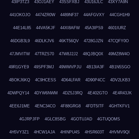
43IP3TZ3
43OJ1AEY
43SSFXBJ
43U16JLC
43XY7A9N
441OKOJO
4474ZR0W
4489NF37
44AFGVXY
44CGH1H9
44E14L85
44VA5KJF
44XI8AFW
45A3IPS9
4601IURZ
46DGB3L9
46DLKJV6
46KT56QV
4728GJZN
47CQFY0O
47JMVITW
47TRZS70
47W8J2J2
48QJBQ0X
49MZ8W4O
49R1GYE9
49SPF3MJ
49WWVPJU
4B13IA3F
4B1N5SGO
4BOKJ6KQ
4C9HCESS
4D64LFAR
4D90P4CC
4DV2LKB3
4DWPQY14
4DYW6NWM
4DZ5J3RQ
4E402GTO
4E4R43JK
4EE6J1ME
4ENC34CO
4F88GRG8
4FDT5ITF
4GHTKFV1
4GJRPJFP
4GLC8SBG
4GOTUJAD
4GTUQOMS
4H5VY3Z1
4HCW1AJA
4HINPU4S
4HSR603T
4HVMV9QI