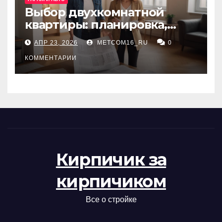
Выбор двухкомнатной
квартиры: планировка,
состояние жилья и
АПР 23, 2026
METCOM16_RU
0
проверка документов
КОММЕНТАРИИ
Кирпичик за
кирпичиком
Все о стройке