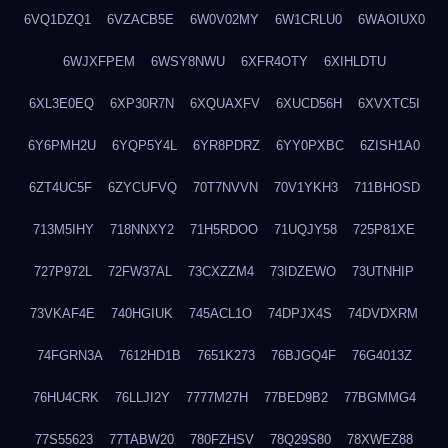
6VQ1DZQ1
6VZACB5E
6W0V02MY
6W1CRLU0
6WAOIUX0
6WJXFPEM
6WSY8NWU
6XFR4OTY
6XIHLDTU
6XL3E0EQ
6XP30R7N
6XQUAXFV
6XUCD56H
6XVXTC5I
6Y6PMH2U
6YQP5Y4L
6YR8PDRZ
6YY0PXBC
6ZISH1A0
6ZT4UC5F
6ZYCUFVQ
70T7NVVN
70V1YKH3
711BHOSD
713M5IHY
718NNXY2
71H5RDOO
71UQJY58
725P81XE
727P972L
72FW37AL
73CXZZM4
73IDZEWO
73UTNHIP
73VKAF4E
740HGIUK
745ACL1O
74DPJX4S
74DVDXRM
74FGRN3A
7612HD1B
7651K273
76BJGQ4F
76G4013Z
76HU4CRK
76LLJI2Y
7777M27H
77BED9B2
77BGMMG4
77S55623
77TABW20
780FZHSV
78Q29S80
78XWEZ88