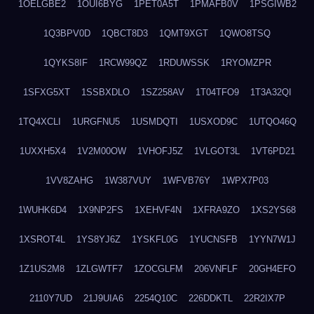
1OELGBE2
1OUI6BYG
1PET0A5T
1PMAFB0V
1PSGIWB2
1Q3BPV0D
1QBCT8D3
1QMT9XGT
1QWO8TSQ
1QYKS8IF
1RCW99QZ
1RDUWSSK
1RYOMZPR
1SFXG5XT
1SSBXDLO
1SZ258AV
1T04TFO9
1T3A32QI
1TQ4XCLI
1URGFNU5
1USMDQTI
1USXOD9C
1UTQO46Q
1UXXH5X4
1V2M00OW
1VHOFJ5Z
1VLGOT3L
1VT6PD21
1VV8ZAHG
1W387VUY
1WFVB76Y
1WPX7P03
1WUHK6D4
1X9NP2FS
1XEHVF4N
1XFRA9ZO
1XS2YS68
1XSROT4L
1YS8YJ6Z
1YSKFL0G
1YUCNSFB
1YYN7W1J
1Z1US2M8
1ZLGWTF7
1ZOCGLFM
206VNFLF
20GH4EFO
2110Y7UD
21J9UIA6
2254Q10C
226DDKTL
22R2IX7P