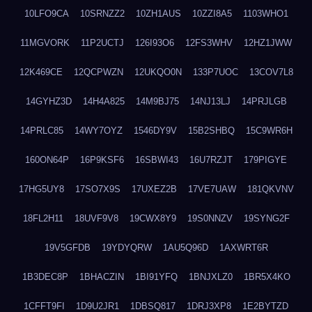
10LFO9CA
10SRNZZ2
10ZH1AUS
10ZZI8A5
1103WHO1
11MGVORK
11P2UCTJ
126I93O6
12FS3WHV
12HZ1JWW
12K469CE
12QCPWZN
12UKQO0N
133P7UOC
13COV7L8
14GYHZ3D
14H4A825
14M9BJ75
14NJ13LJ
14PRJLGB
14PRLC85
14WY7OYZ
1546DY9V
15B2SHBQ
15C9WR6H
160ON64P
16P9KSF6
16SBWI43
16U7RZJT
179PIGYE
17HG5UY8
17SO7X9S
17UXEZ2B
17VE7UAW
181QKVNV
18FL2H11
18UVF9V8
19CWX8Y9
19S0NNZV
19SYNG2F
19V5GFDB
19YDYQRW
1AU5Q96D
1AXWRT6R
1B3DEC8P
1BHACZIN
1BI91YFQ
1BNJXLZ0
1BR5X4KO
1CFFT9FI
1D9U2JR1
1DBSQ817
1DRJ3XP8
1E2BYTZD