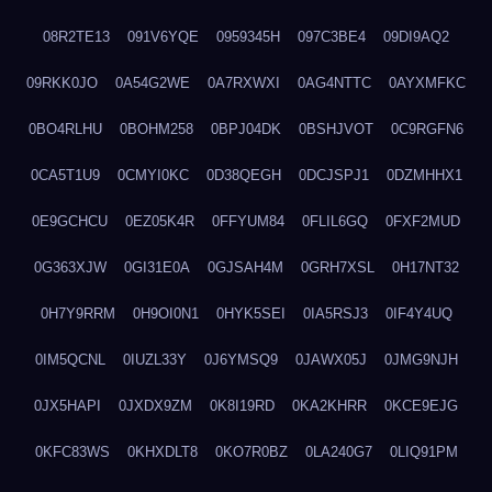
08R2TE13
091V6YQE
0959345H
097C3BE4
09DI9AQ2
09RKK0JO
0A54G2WE
0A7RXWXI
0AG4NTTC
0AYXMFKC
0BO4RLHU
0BOHM258
0BPJ04DK
0BSHJVOT
0C9RGFN6
0CA5T1U9
0CMYI0KC
0D38QEGH
0DCJSPJ1
0DZMHHX1
0E9GCHCU
0EZ05K4R
0FFYUM84
0FLIL6GQ
0FXF2MUD
0G363XJW
0GI31E0A
0GJSAH4M
0GRH7XSL
0H17NT32
0H7Y9RRM
0H9OI0N1
0HYK5SEI
0IA5RSJ3
0IF4Y4UQ
0IM5QCNL
0IUZL33Y
0J6YMSQ9
0JAWX05J
0JMG9NJH
0JX5HAPI
0JXDX9ZM
0K8I19RD
0KA2KHRR
0KCE9EJG
0KFC83WS
0KHXDLT8
0KO7R0BZ
0LA240G7
0LIQ91PM