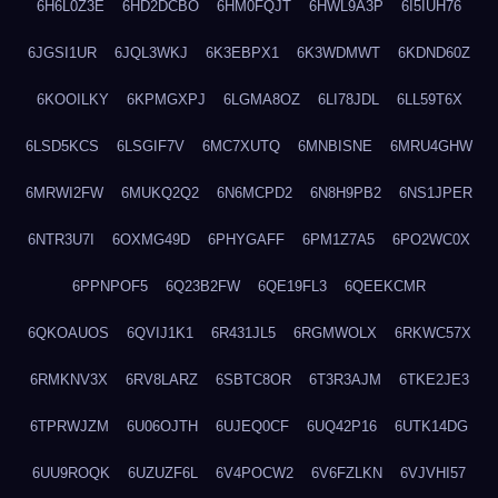
6H6L0Z3E
6HD2DCBO
6HM0FQJT
6HWL9A3P
6I5IUH76
6JGSI1UR
6JQL3WKJ
6K3EBPX1
6K3WDMWT
6KDND60Z
6KOOILKY
6KPMGXPJ
6LGMA8OZ
6LI78JDL
6LL59T6X
6LSD5KCS
6LSGIF7V
6MC7XUTQ
6MNBISNE
6MRU4GHW
6MRWI2FW
6MUKQ2Q2
6N6MCPD2
6N8H9PB2
6NS1JPER
6NTR3U7I
6OXMG49D
6PHYGAFF
6PM1Z7A5
6PO2WC0X
6PPNPOF5
6Q23B2FW
6QE19FL3
6QEEKCMR
6QKOAUOS
6QVIJ1K1
6R431JL5
6RGMWOLX
6RKWC57X
6RMKNV3X
6RV8LARZ
6SBTC8OR
6T3R3AJM
6TKE2JE3
6TPRWJZM
6U06OJTH
6UJEQ0CF
6UQ42P16
6UTK14DG
6UU9ROQK
6UZUZF6L
6V4POCW2
6V6FZLKN
6VJVHI57