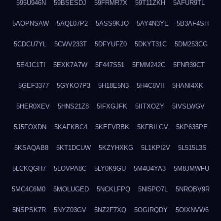
595U946N
59BSESDJ
59FRMR7X
59T11ZKH
5AFUR9TL
5AOPNSAW
5AQL07P2
5ASS9KJO
5AY4N3YE
5B3AF4SH
5CDCU7YL
5CWV233T
5DFYUFZ0
5DKYT31C
5DM253CG
5E4JC1TI
5EXK7A7W
5F447S51
5FMM242C
5FNR39CT
5GEF3377
5GYKO7P3
5H18E5N3
5H4C8VII
5HANI4XK
5HER0XEV
5HNS21Z8
5IFXGJFK
5IITXOZY
5IVSLWGV
5J5FOXDN
5KAFKBC4
5KEFVRBK
5KFBILGV
5KP635PE
5KSAQAB8
5KT1DCUW
5KZYHXKG
5L1KPI2V
5L515L3S
5LCKQGH7
5LOVPA8C
5LY0K9GU
5M4U4YA3
5M8JMWFU
5MC4C6M0
5MOLUGED
5NCKLFPQ
5NI5PO7L
5NROBV9R
5NSPSK7R
5NYZ03GV
5NZ2F7XQ
5OGIRQDY
5OIXNVW6