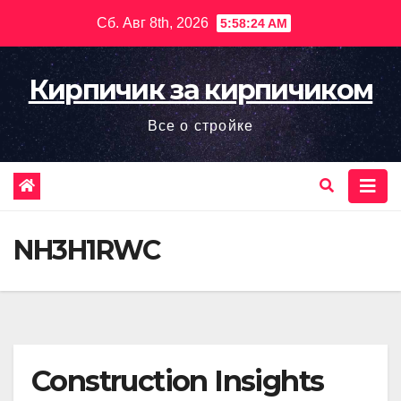
Перейти
Сб. Авг 8th, 2026
5:58:25 AM
к
содержимому
Кирпичик за кирпичиком
Все о стройке
NH3H1RWC
Construction Insights