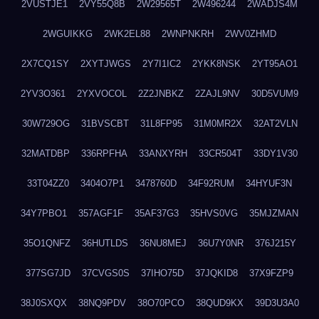
2VUSTJE1
2VY55Q8B
2W29565T
2W496244
2WADJS4M
2WGUIKKG
2WK2EL88
2WNPNKRH
2WV0ZHMD
2X7CQ1SY
2XYTJWGS
2Y7I1IC2
2YKK8NSK
2YT95AO1
2YV3O361
2YXVOCOL
2Z2JNBKZ
2ZAJL9NV
30D5VUM9
30W729OG
31BVSCBT
31L8FP95
31M0MR2X
32AT2VLN
32MATDBP
336RPFHA
33ANXYRH
33CR504T
33DY1V30
33T04ZZ0
3404O7P1
3478760D
34F92RUM
34HYUF3N
34Y7PBO1
357AGF1F
35AF37G3
35HVS0VG
35MJZMAN
35O1QNFZ
36HUTLDS
36NU8MEJ
36U7Y0NR
376J215Y
377SG7JD
37CVGS0S
37IHO75D
37JQKID8
37X9FZP9
38J0SXQX
38NQ9PDV
38O70PCO
38QUD9KX
39D3U3A0