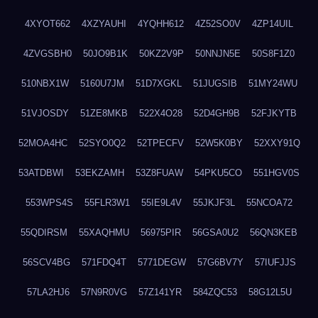
4XYOT662
4XZYAUHI
4YQHH612
4Z52SO0V
4ZP14UIL
4ZVGSBH0
50JO9B1K
50KZ2V9P
50NNJN5E
50S8F1Z0
510NBX1W
5160U7JM
51D7XGKL
51JUGSIB
51MY24WU
51VJOSDY
51ZE8MKB
522X4O28
52D4GH9B
52FJKYTB
52MOA4HC
52SYO0Q2
52TPECFV
52W5K0BY
52XXY91Q
53ATDBWI
53EKZAMH
53Z8FUAW
54PKU5CO
551HGV0S
553WPS4S
55FLR3W1
55IE9L4V
55JKJF3L
55NCOA72
55QDIRSM
55XAQHMU
56975PIR
56GSA0U2
56QN3KEB
56SCV4BG
571FDQ4T
5771DEGW
57G6BV7Y
57IUFJJS
57LA2HJ6
57N9R0VG
57Z141YR
584ZQC53
58G12L5U