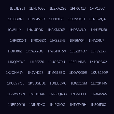
1E8JEY8J
1EN94O56
1EZXAZS6
1FH0C41J
1FIP186C
1FJ0BB6J
1FM8AVFQ
1FP03I5E
1GL2VJGH
1GRISVQA
1GWILLXI
1H4L4ROK
1HAKMC6P
1HDB3VUY
1HHJEK58
1HR93CXT
1I70CGZX
1IASZ8H3
1IF86W04
1IHA2RU7
1IOKJ9IZ
1IOWA7OG
1IWGPKRW
1JEZBYO7
1JFVZL7X
1JKQPSW2
1JL35ZZ0
1JUOBZ9U
1JZ9UNM8
1K1OOBX2
1KJONM1Y
1KJVH227
1KMG68BO
1KQW0D9E
1KUB22OP
1KUC7YQ5
1KVUSEU1
1L0EECVC
1L92C1GM
1LO2KT45
1LVWMXC9
1MF16JX6
1MZGQ4D3
1N3AELFF
1N3R82X5
1NERJOY9
1NIN2DXO
1NIPGIQG
1NTYF4RH
1NZ06F8Q