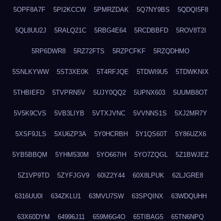
5OPF8A7F
5PI2KCCW
5PMRZDAK
5Q7NY9BS
5QDQI5F8
5QL8UU2J
5RALQ21C
5RBG4E64
5RCDBBFD
5ROV8T2I
5RP6DWR8
5RZ72FTS
5RZPCFKF
5RZQDHMO
5SNLKYWW
5ST3XE0K
5T4RFJQE
5TDWI9U5
5TDWKNIX
5THBIEFD
5TVPRN5V
5UJY0QQ2
5UPNX603
5UUMB8OT
5V5K9CVS
5VB3LIYB
5VTXJVNC
5VVNNS1S
5XJ2MR7Y
5XSF9JLS
5XU6ZP3A
5Y0HCRBH
5Y1QS60T
5Y86UZX6
5YB5BBQM
5YHM530M
5YO667IH
5YO7ZQGL
5Z1BWJEZ
5Z1VP9TD
5ZYFJGV9
60IZ2Y44
60X8LPUK
62LJGRE8
6316UU0I
634ZKLU1
63MVU7SW
63SPQINX
63WDQUHH
63X60DYM
64996J11
659M6G4O
65TIBAG5
65TN6NPQ