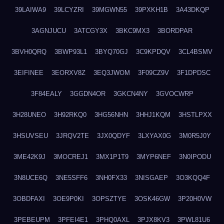
39LAIWA9
39LCYZRI
39MGWN55
39PXKH1B
3A43DKQP
3AGNJUCU
3ATCGY3X
3BKC9MX3
3BORDPAR
3BVH0QRQ
3BWP93L1
3BYQ70GJ
3C9KPDQV
3CL4BSMV
3EIFINEE
3EORXV8Z
3EQ3JWOM
3F09CZ9V
3F1DPDSC
3F84EALY
3GGDN4OR
3GKCN4NY
3GVOCWRP
3H28UNEO
3H92RKQ0
3HG56NHN
3HHJ1KQM
3HSTLPXX
3HSUVSEU
3JRQV2TE
3JX0QDYF
3LXYAX0G
3M0R5J0Y
3ME42K9J
3MOCREJ1
3MX1P1T9
3MYP6NEF
3N0IPODU
3N8UCE6Q
3NE5SFF6
3NH0FX33
3NISGAEP
3O3KQQ4F
3OBDFAXI
3OE9P0KI
3OPSZTYE
3OSK46GW
3P20H0VW
3PEBEUPM
3PFEI4E1
3PHQ0AXL
3PJX8KV3
3PWL81U6