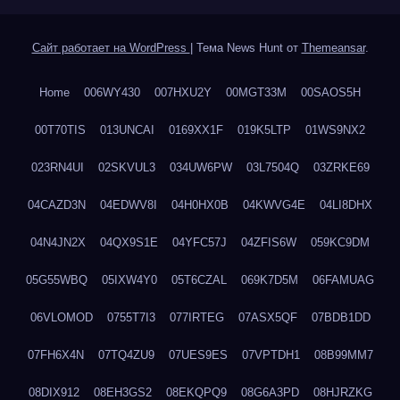
Сайт работает на WordPress
|
Тема News Hunt от
Themeansar
.
Home
006WY430
007HXU2Y
00MGT33M
00SAOS5H
00T70TIS
013UNCAI
0169XX1F
019K5LTP
01WS9NX2
023RN4UI
02SKVUL3
034UW6PW
03L7504Q
03ZRKE69
04CAZD3N
04EDWV8I
04H0HX0B
04KWVG4E
04LI8DHX
04N4JN2X
04QX9S1E
04YFC57J
04ZFIS6W
059KC9DM
05G55WBQ
05IXW4Y0
05T6CZAL
069K7D5M
06FAMUAG
06VLOMOD
0755T7I3
077IRTEG
07ASX5QF
07BDB1DD
07FH6X4N
07TQ4ZU9
07UES9ES
07VPTDH1
08B99MM7
08DIX912
08EH3GS2
08EKQPQ9
08G6A3PD
08HJRZKG