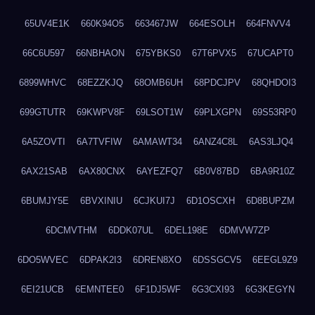
65UV4E1K
660K94O5
663467JW
664ESOLH
664FNVV4
66C6U597
66NBHAON
675YBKS0
67T6PVX5
67UCAPT0
6899WHVC
68EZZKJQ
68OMB6UH
68PDCJPV
68QHDOI3
699GTUTR
69KWPV8F
69LSOT1W
69PLXGPN
69S53RP0
6A5ZOVTI
6A7TVFIW
6AMAWT34
6ANZ4C8L
6AS3LJQ4
6AX21SAB
6AX80CNX
6AYEZFQ7
6B0V87BD
6BA9R10Z
6BUMJY5E
6BVXINIU
6CJKUI7J
6D1OSCXH
6D8BUPZM
6DCMVTHM
6DDK07UL
6DEL198E
6DMVW7ZP
6DO5WVEC
6DPAK2I3
6DREN8XO
6DSSGCV5
6EEGL9Z9
6EI21UCB
6EMNTEE0
6F1DJ5WF
6G3CXI93
6G3KEGYN