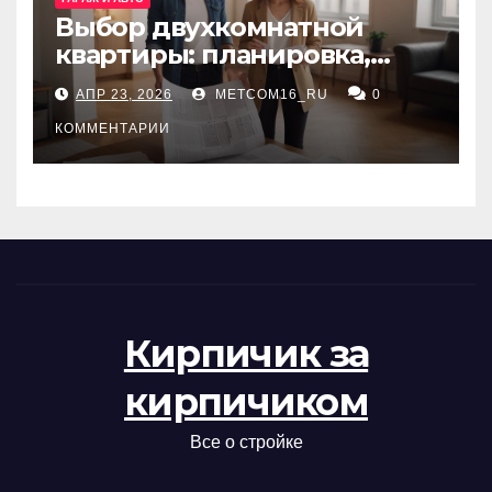
Выбор двухкомнатной
квартиры: планировка,
состояние жилья и
АПР 23, 2026
METCOM16_RU
0
проверка документов
КОММЕНТАРИИ
Кирпичик за
кирпичиком
Все о стройке