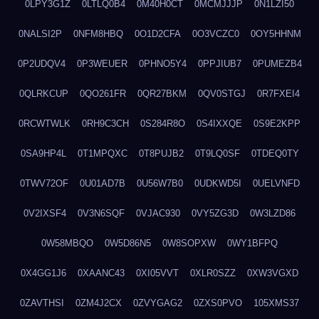
0LPY3G1Z
0LTLQ0B4
0M40H0CT
0MCMJJJP
0N1LZI50
0NALSI2P
0NFM8HBQ
0O1D2CFA
0O3VCZC0
0OY5HHNM
0P2UDQV4
0P3WEUER
0PHNO5Y4
0PPJIUB7
0PUMEZB4
0QLRKCUP
0QO261FR
0QR27BKM
0QV0STGJ
0R7FXEI4
0RCWTWLK
0RH9C3CH
0S284R8O
0S4IXXQE
0S9E2KPP
0SA9HP4L
0T1MPQXC
0T8PUJB2
0T9LQ0SF
0TDEQ0TY
0TWV72OF
0U01AD7B
0U56W7B0
0UDKWD5I
0UELVNFD
0V2IXSF4
0V3N6SQF
0VJAC930
0VY5ZG3D
0W3LZD86
0W58MBQO
0W5D86N5
0W8SOPXW
0WY1BFPQ
0X4GG1J6
0XAANC43
0XI05VVT
0XLR0SZZ
0XW3VGXD
0ZAVTHSI
0ZM4J2CX
0ZVYGAG2
0ZXS0PVO
105XMS37