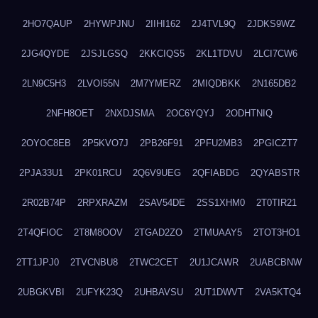
2HO7QAUP
2HYWPJNU
2IIHI162
2J4TVL9Q
2JDKS9WZ
2JG4QYDE
2JSJLGSQ
2KKCIQS5
2KL1TDVU
2LCI7CW6
2LN9C5H3
2LVOI55N
2M7YMERZ
2MIQDBKK
2N165DB2
2NFH8OET
2NXDJSMA
2OC6YQYJ
2ODHTNIQ
2OYOC8EB
2P5KVO7J
2PB26F91
2PFU2MB3
2PGICZT7
2PJA33U1
2PK01RCU
2Q6V9UEG
2QFIABDG
2QYABSTR
2R02B74P
2RPXRAZM
2SAV54DE
2SS1XHM0
2T0TIR21
2T4QFIOC
2T8M8OOV
2TGAD2ZO
2TMUAAY5
2TOT3HO1
2TT1JPJ0
2TVCNBU8
2TWC2CET
2U1JCAWR
2UABCBNW
2UBGKVBI
2UFYK23Q
2UHBAVSU
2UT1DWVT
2VA5KTQ4