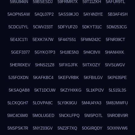
595U946N
59BSESDJ
59FRMR7X
59T11ZKH
5AFUR9TL
5AOPNSAW
5AQL07P2
5ASS9KJO
5AY4N3YE
5B3AF4SH
5CDCU7YL
5CWV233T
5DFYUFZ0
5DKYT31C
5DM253CG
5E4JC1TI
5EXK7A7W
5F447S51
5FMM242C
5FNR39CT
5GEF3377
5GYKO7P3
5H18E5N3
5H4C8VII
5HANI4XK
5HER0XEV
5HNS21Z8
5IFXGJFK
5IITXOZY
5IVSLWGV
5J5FOXDN
5KAFKBC4
5KEFVRBK
5KFBILGV
5KP635PE
5KSAQAB8
5KT1DCUW
5KZYHXKG
5L1KPI2V
5L515L3S
5LCKQGH7
5LOVPA8C
5LY0K9GU
5M4U4YA3
5M8JMWFU
5MC4C6M0
5MOLUGED
5NCKLFPQ
5NI5PO7L
5NROBV9R
5NSPSK7R
5NYZ03GV
5NZ2F7XQ
5OGIRQDY
5OIXNVW6