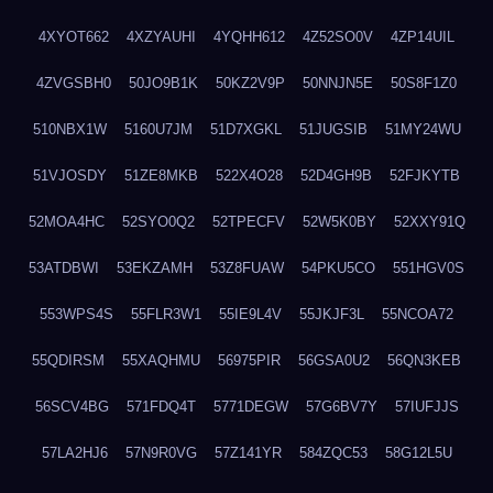
4XYOT662
4XZYAUHI
4YQHH612
4Z52SO0V
4ZP14UIL
4ZVGSBH0
50JO9B1K
50KZ2V9P
50NNJN5E
50S8F1Z0
510NBX1W
5160U7JM
51D7XGKL
51JUGSIB
51MY24WU
51VJOSDY
51ZE8MKB
522X4O28
52D4GH9B
52FJKYTB
52MOA4HC
52SYO0Q2
52TPECFV
52W5K0BY
52XXY91Q
53ATDBWI
53EKZAMH
53Z8FUAW
54PKU5CO
551HGV0S
553WPS4S
55FLR3W1
55IE9L4V
55JKJF3L
55NCOA72
55QDIRSM
55XAQHMU
56975PIR
56GSA0U2
56QN3KEB
56SCV4BG
571FDQ4T
5771DEGW
57G6BV7Y
57IUFJJS
57LA2HJ6
57N9R0VG
57Z141YR
584ZQC53
58G12L5U