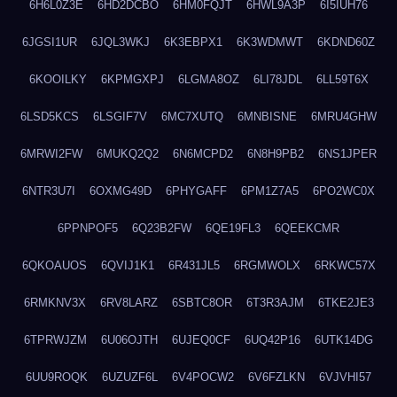
6H6L0Z3E
6HD2DCBO
6HM0FQJT
6HWL9A3P
6I5IUH76
6JGSI1UR
6JQL3WKJ
6K3EBPX1
6K3WDMWT
6KDND60Z
6KOOILKY
6KPMGXPJ
6LGMA8OZ
6LI78JDL
6LL59T6X
6LSD5KCS
6LSGIF7V
6MC7XUTQ
6MNBISNE
6MRU4GHW
6MRWI2FW
6MUKQ2Q2
6N6MCPD2
6N8H9PB2
6NS1JPER
6NTR3U7I
6OXMG49D
6PHYGAFF
6PM1Z7A5
6PO2WC0X
6PPNPOF5
6Q23B2FW
6QE19FL3
6QEEKCMR
6QKOAUOS
6QVIJ1K1
6R431JL5
6RGMWOLX
6RKWC57X
6RMKNV3X
6RV8LARZ
6SBTC8OR
6T3R3AJM
6TKE2JE3
6TPRWJZM
6U06OJTH
6UJEQ0CF
6UQ42P16
6UTK14DG
6UU9ROQK
6UZUZF6L
6V4POCW2
6V6FZLKN
6VJVHI57