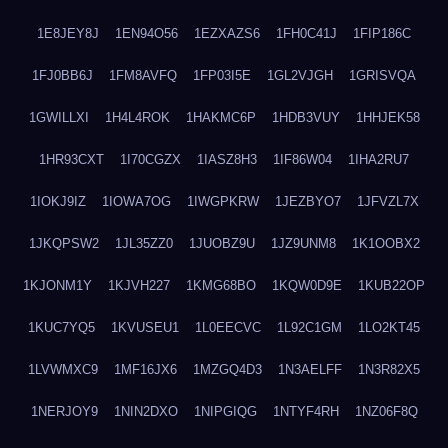
1E8JEY8J
1EN94O56
1EZXAZS6
1FH0C41J
1FIP186C
1FJ0BB6J
1FM8AVFQ
1FP03I5E
1GL2VJGH
1GRISVQA
1GWILLXI
1H4L4ROK
1HAKMC6P
1HDB3VUY
1HHJEK58
1HR93CXT
1I70CGZX
1IASZ8H3
1IF86W04
1IHA2RU7
1IOKJ9IZ
1IOWA7OG
1IWGPKRW
1JEZBYO7
1JFVZL7X
1JKQPSW2
1JL35ZZ0
1JUOBZ9U
1JZ9UNM8
1K1OOBX2
1KJONM1Y
1KJVH227
1KMG68BO
1KQW0D9E
1KUB22OP
1KUC7YQ5
1KVUSEU1
1L0EECVC
1L92C1GM
1LO2KT45
1LVWMXC9
1MF16JX6
1MZGQ4D3
1N3AELFF
1N3R82X5
1NERJOY9
1NIN2DXO
1NIPGIQG
1NTYF4RH
1NZ06F8Q