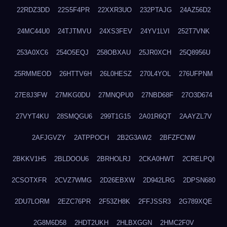
22RDZ3DD
22S5F4PR
22XXR3UO
232PTAJG
24AZ56D2
24MC44U0
24TJTMVU
24XS3FEV
24YV1LVI
252T7VNK
253A0XC6
254O5EQJ
258OBXAU
25JR0XCH
25Q8956U
25RMMEOD
26HTTV6H
26L0HESZ
270L4YOL
276UFPNM
27E8J3FW
27MKG0DU
27MNQPU0
27NBD68F
27O3D674
27VYT4KU
28SMQGU6
299T1G15
2A01R6QT
2AAYZL7V
2AFJGVZY
2ATPPOCH
2B2G3AW2
2BFZFCNW
2BKKV1H5
2BLDOOU6
2BRHOLRJ
2CKA0HWT
2CRELPQI
2CSOTXFR
2CVZ7WMG
2D26EBXW
2D942LRG
2DPSN680
2DU7LORM
2EZC76PR
2F53ZH8K
2FFJSSR3
2G789XQE
2G8M6D58
2HDT2UKH
2HLBXGGN
2HMC2F0V