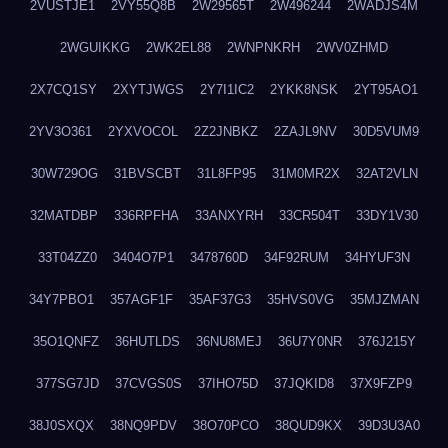
2VUSTJE1
2VY55Q8B
2W29565T
2W496244
2WADJS4M
2WGUIKKG
2WK2EL88
2WNPNKRH
2WV0ZHMD
2X7CQ1SY
2XYTJWGS
2Y7I1IC2
2YKK8NSK
2YT95AO1
2YV3O361
2YXVOCOL
2Z2JNBKZ
2ZAJL9NV
30D5VUM9
30W729OG
31BVSCBT
31L8FP95
31M0MR2X
32AT2VLN
32MATDBP
336RPFHA
33ANXYRH
33CR504T
33DY1V30
33T04ZZ0
3404O7P1
3478760D
34F92RUM
34HYUF3N
34Y7PBO1
357AGF1F
35AF37G3
35HVS0VG
35MJZMAN
35O1QNFZ
36HUTLDS
36NU8MEJ
36U7Y0NR
376J215Y
377SG7JD
37CVGS0S
37IHO75D
37JQKID8
37X9FZP9
38J0SXQX
38NQ9PDV
38O70PCO
38QUD9KX
39D3U3A0