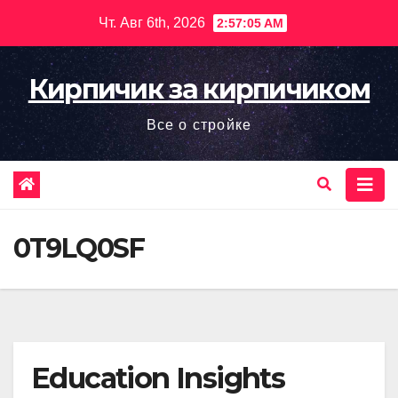
Перейти
Чт. Авг 6th, 2026
2:57:07 AM
к
содержимому
Кирпичик за кирпичиком
Все о стройке
0T9LQ0SF
Education Insights