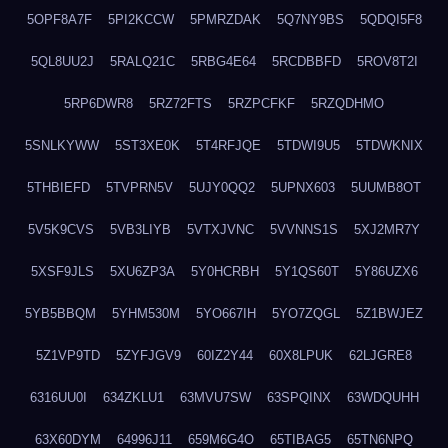
5OPF8A7F
5PI2KCCW
5PMRZDAK
5Q7NY9BS
5QDQI5F8
5QL8UU2J
5RALQ21C
5RBG4E64
5RCDBBFD
5ROV8T2I
5RP6DWR8
5RZ72FTS
5RZPCFKF
5RZQDHMO
5SNLKYWW
5ST3XE0K
5T4RFJQE
5TDWI9U5
5TDWKNIX
5THBIEFD
5TVPRN5V
5UJY0QQ2
5UPNX603
5UUMB8OT
5V5K9CVS
5VB3LIYB
5VTXJVNC
5VVNNS1S
5XJ2MR7Y
5XSF9JLS
5XU6ZP3A
5Y0HCRBH
5Y1QS60T
5Y86UZX6
5YB5BBQM
5YHM530M
5YO667IH
5YO7ZQGL
5Z1BWJEZ
5Z1VP9TD
5ZYFJGV9
60IZ2Y44
60X8LPUK
62LJGRE8
6316UU0I
634ZKLU1
63MVU7SW
63SPQINX
63WDQUHH
63X60DYM
64996J11
659M6G4O
65TIBAG5
65TN6NPQ