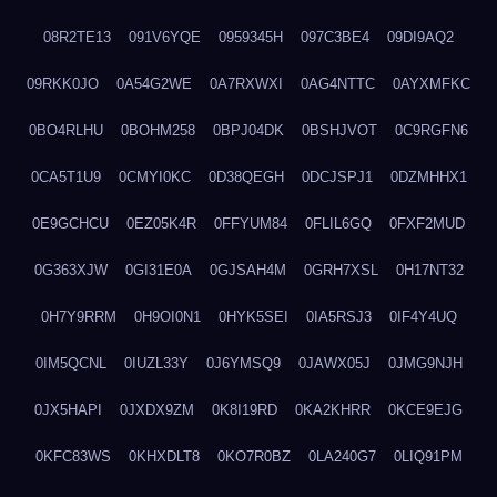
08R2TE13
091V6YQE
0959345H
097C3BE4
09DI9AQ2
09RKK0JO
0A54G2WE
0A7RXWXI
0AG4NTTC
0AYXMFKC
0BO4RLHU
0BOHM258
0BPJ04DK
0BSHJVOT
0C9RGFN6
0CA5T1U9
0CMYI0KC
0D38QEGH
0DCJSPJ1
0DZMHHX1
0E9GCHCU
0EZ05K4R
0FFYUM84
0FLIL6GQ
0FXF2MUD
0G363XJW
0GI31E0A
0GJSAH4M
0GRH7XSL
0H17NT32
0H7Y9RRM
0H9OI0N1
0HYK5SEI
0IA5RSJ3
0IF4Y4UQ
0IM5QCNL
0IUZL33Y
0J6YMSQ9
0JAWX05J
0JMG9NJH
0JX5HAPI
0JXDX9ZM
0K8I19RD
0KA2KHRR
0KCE9EJG
0KFC83WS
0KHXDLT8
0KO7R0BZ
0LA240G7
0LIQ91PM