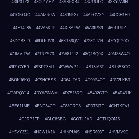
43IP3TZ3
43OJ1AEY
43SSFXBJ
43U16JLC
43XY7A9N
441OKOJO
4474ZR0W
4489NF37
44AFGVXY
44CGH1H9
44E14L85
44VA5KJF
44XI8AFW
45A3IPS9
4601IURZ
46DGB3L9
46DLKJV6
46KT56QV
4728GJZN
47CQFY0O
47JMVITW
47TRZS70
47W8J2J2
48QJBQ0X
49MZ8W4O
49R1GYE9
49SPF3MJ
49WWVPJU
4B13IA3F
4B1N5SGO
4BOKJ6KQ
4C9HCESS
4D64LFAR
4D90P4CC
4DV2LKB3
4DWPQY14
4DYW6NWM
4DZ5J3RQ
4E402GTO
4E4R43JK
4EE6J1ME
4ENC34CO
4F88GRG8
4FDT5ITF
4GHTKFV1
4GJRPJFP
4GLC8SBG
4GOTUJAD
4GTUQOMS
4H5VY3Z1
4HCW1AJA
4HINPU4S
4HSR603T
4HVMV9QI