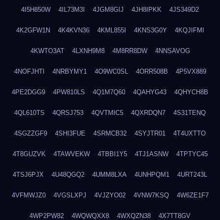
4I5H850W
4IL73M3I
4JGM8GIJ
4JH8IPKK
4JS349D2
4K2GFW1N
4K4KVN36
4KML855I
4KNS3G0Y
4KQJIFMI
4KWTO3AT
4LXNH9M8
4M8RR8DW
4NNSAVOG
4NOFJHTI
4NRBYMY1
4O9WC0SL
4ORR508B
4P5VX889
4PE2DGG9
4PW810LS
4Q1M7Q60
4QAHYG43
4QHYCH8B
4QL610TS
4QRSJ753
4QVTMIC5
4QXRDQN7
4S31TENQ
4SGZZGF9
4SHI3FUE
4SRMCB32
4SYJTR01
4T4UXTTO
4T8GUZVK
4TAWVEKW
4TBBI1Y5
4TJ1ASNW
4TPTYC45
4TSJ6PJX
4U48QGQ2
4UMM8LXA
4UNHPQM1
4URT243L
4VFMWJZ0
4VGSLXPJ
4VJZYO02
4VNW7KSQ
4W6ZE1F7
4WP2PW82
4WQWQXX8
4WXQZN38
4X7TT8GV