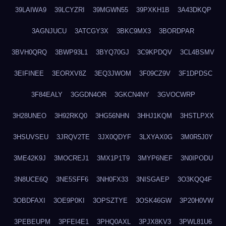
39LAIWA9
39LCYZRI
39MGWN55
39PXKH1B
3A43DKQP
3AGNJUCU
3ATCGY3X
3BKC9MX3
3BORDPAR
3BVH0QRQ
3BWP93L1
3BYQ70GJ
3C9KPDQV
3CL4BSMV
3EIFINEE
3EORXV8Z
3EQ3JWOM
3F09CZ9V
3F1DPDSC
3F84EALY
3GGDN4OR
3GKCN4NY
3GVOCWRP
3H28UNEO
3H92RKQ0
3HG56NHN
3HHJ1KQM
3HSTLPXX
3HSUVSEU
3JRQV2TE
3JX0QDYF
3LXYAX0G
3M0R5J0Y
3ME42K9J
3MOCREJ1
3MX1P1T9
3MYP6NEF
3N0IPODU
3N8UCE6Q
3NE5SFF6
3NH0FX33
3NISGAEP
3O3KQQ4F
3OBDFAXI
3OE9P0KI
3OPSZTYE
3OSK46GW
3P20H0VW
3PEBEUPM
3PFEI4E1
3PHQ0AXL
3PJX8KV3
3PWL81U6