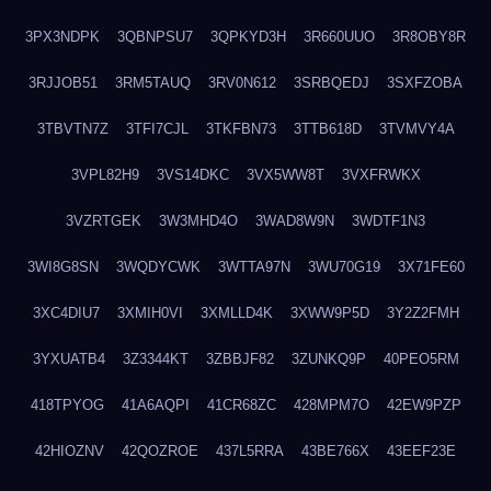
3PX3NDPK
3QBNPSU7
3QPKYD3H
3R660UUO
3R8OBY8R
3RJJOB51
3RM5TAUQ
3RV0N612
3SRBQEDJ
3SXFZOBA
3TBVTN7Z
3TFI7CJL
3TKFBN73
3TTB618D
3TVMVY4A
3VPL82H9
3VS14DKC
3VX5WW8T
3VXFRWKX
3VZRTGEK
3W3MHD4O
3WAD8W9N
3WDTF1N3
3WI8G8SN
3WQDYCWK
3WTTA97N
3WU70G19
3X71FE60
3XC4DIU7
3XMIH0VI
3XMLLD4K
3XWW9P5D
3Y2Z2FMH
3YXUATB4
3Z3344KT
3ZBBJF82
3ZUNKQ9P
40PEO5RM
418TPYOG
41A6AQPI
41CR68ZC
428MPM7O
42EW9PZP
42HIOZNV
42QOZROE
437L5RRA
43BE766X
43EEF23E