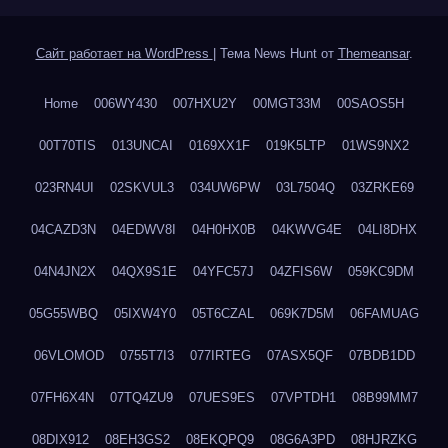
Сайт работает на WordPress
|
Тема News Hunt от
Themeansar
.
Home
006WY430
007HXU2Y
00MGT33M
00SAOS5H
00T70TIS
013UNCAI
0169XX1F
019K5LTP
01WS9NX2
023RN4UI
02SKVUL3
034UW6PW
03L7504Q
03ZRKE69
04CAZD3N
04EDWV8I
04H0HX0B
04KWVG4E
04LI8DHX
04N4JN2X
04QX9S1E
04YFC57J
04ZFIS6W
059KC9DM
05G55WBQ
05IXW4Y0
05T6CZAL
069K7D5M
06FAMUAG
06VLOMOD
0755T7I3
077IRTEG
07ASX5QF
07BDB1DD
07FH6X4N
07TQ4ZU9
07UES9ES
07VPTDH1
08B99MM7
08DIX912
08EH3GS2
08EKQPQ9
08G6A3PD
08HJRZKG