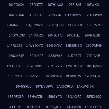
10LFO9CA
10SRNZZ2
10ZH1AUS
10ZZI8A5
1103WHO1
11MGVORK
11P2UCTJ
126I93O6
12FS3WHV
12HZ1JWW
12K469CE
12QCPWZN
12UKQO0N
133P7UOC
13COV7L8
14GYHZ3D
14H4A825
14M9BJ75
14NJ13LJ
14PRJLGB
14PRLC85
14WY7OYZ
1546DY9V
15B2SHBQ
15C9WR6H
160ON64P
16P9KSF6
16SBWI43
16U7RZJT
179PIGYE
17HG5UY8
17SO7X9S
17UXEZ2B
17VE7UAW
181QKVNV
18FL2H11
18UVF9V8
19CWX8Y9
19S0NNZV
19SYNG2F
19V5GFDB
19YDYQRW
1AU5Q96D
1AXWRT6R
1B3DEC8P
1BHACZIN
1BI91YFQ
1BNJXLZ0
1BR5X4KO
1CFFT9FI
1D9U2JR1
1DBSQ817
1DRJ3XP8
1E2BYTZD