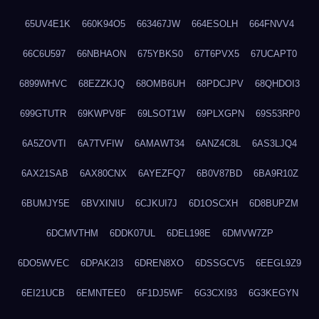
65UV4E1K
660K94O5
663467JW
664ESOLH
664FNVV4
66C6U597
66NBHAON
675YBKS0
67T6PVX5
67UCAPT0
6899WHVC
68EZZKJQ
68OMB6UH
68PDCJPV
68QHDOI3
699GTUTR
69KWPV8F
69LSOT1W
69PLXGPN
69S53RP0
6A5ZOVTI
6A7TVFIW
6AMAWT34
6ANZ4C8L
6AS3LJQ4
6AX21SAB
6AX80CNX
6AYEZFQ7
6B0V87BD
6BA9R10Z
6BUMJY5E
6BVXINIU
6CJKUI7J
6D1OSCXH
6D8BUPZM
6DCMVTHM
6DDK07UL
6DEL198E
6DMVW7ZP
6DO5WVEC
6DPAK2I3
6DREN8XO
6DSSGCV5
6EEGL9Z9
6EI21UCB
6EMNTEE0
6F1DJ5WF
6G3CXI93
6G3KEGYN