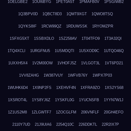
1OELGBE2
1OUI6BYG
1PET0A5T
1PMAFB0V
1PSGIWB2
1Q3BPV0D
1QBCT8D3
1QMT9XGT
1QWO8TSQ
1QYKS8IF
1RCW99QZ
1RDUWSSK
1RYOMZPR
1SFXG5XT
1SSBXDLO
1SZ258AV
1T04TFO9
1T3A32QI
1TQ4XCLI
1URGFNU5
1USMDQTI
1USXOD9C
1UTQO46Q
1UXXH5X4
1V2M00OW
1VHOFJ5Z
1VLGOT3L
1VT6PD21
1VV8ZAHG
1W387VUY
1WFVB76Y
1WPX7P03
1WUHK6D4
1X9NP2FS
1XEHVF4N
1XFRA9ZO
1XS2YS68
1XSROT4L
1YS8YJ6Z
1YSKFL0G
1YUCNSFB
1YYN7W1J
1Z1US2M8
1ZLGWTF7
1ZOCGLFM
206VNFLF
20GH4EFO
2110Y7UD
21J9UIA6
2254Q10C
226DDKTL
22R2IX7P