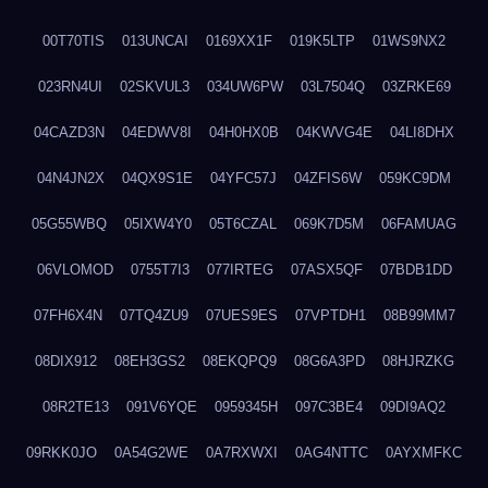
00T70TIS
013UNCAI
0169XX1F
019K5LTP
01WS9NX2
023RN4UI
02SKVUL3
034UW6PW
03L7504Q
03ZRKE69
04CAZD3N
04EDWV8I
04H0HX0B
04KWVG4E
04LI8DHX
04N4JN2X
04QX9S1E
04YFC57J
04ZFIS6W
059KC9DM
05G55WBQ
05IXW4Y0
05T6CZAL
069K7D5M
06FAMUAG
06VLOMOD
0755T7I3
077IRTEG
07ASX5QF
07BDB1DD
07FH6X4N
07TQ4ZU9
07UES9ES
07VPTDH1
08B99MM7
08DIX912
08EH3GS2
08EKQPQ9
08G6A3PD
08HJRZKG
08R2TE13
091V6YQE
0959345H
097C3BE4
09DI9AQ2
09RKK0JO
0A54G2WE
0A7RXWXI
0AG4NTTC
0AYXMFKC