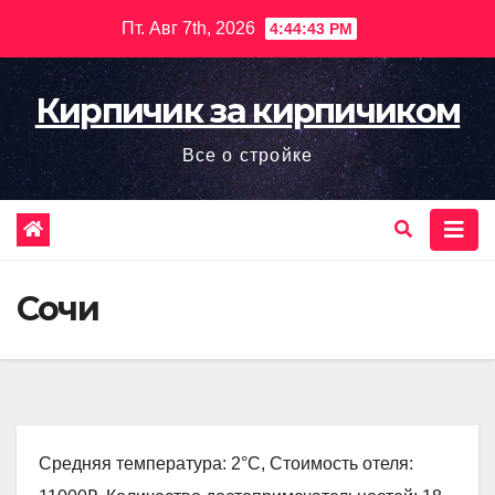
Перейти
Пт. Авг 7th, 2026
4:44:44 PM
к
содержимому
Кирпичик за кирпичиком
Все о стройке
Сочи
Средняя температура: 2°C, Стоимость отеля: