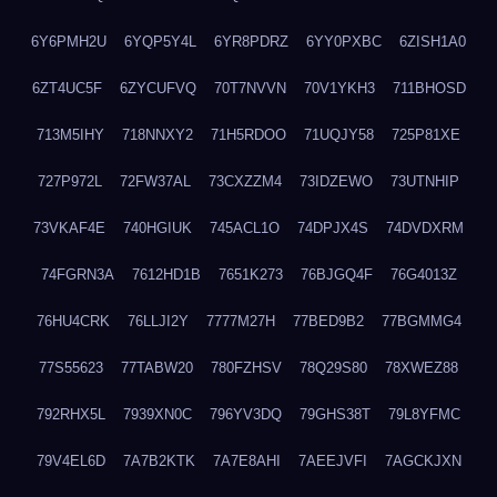
6Y6PMH2U
6YQP5Y4L
6YR8PDRZ
6YY0PXBC
6ZISH1A0
6ZT4UC5F
6ZYCUFVQ
70T7NVVN
70V1YKH3
711BHOSD
713M5IHY
718NNXY2
71H5RDOO
71UQJY58
725P81XE
727P972L
72FW37AL
73CXZZM4
73IDZEWO
73UTNHIP
73VKAF4E
740HGIUK
745ACL1O
74DPJX4S
74DVDXRM
74FGRN3A
7612HD1B
7651K273
76BJGQ4F
76G4013Z
76HU4CRK
76LLJI2Y
7777M27H
77BED9B2
77BGMMG4
77S55623
77TABW20
780FZHSV
78Q29S80
78XWEZ88
792RHX5L
7939XN0C
796YV3DQ
79GHS38T
79L8YFMC
79V4EL6D
7A7B2KTK
7A7E8AHI
7AEEJVFI
7AGCKJXN