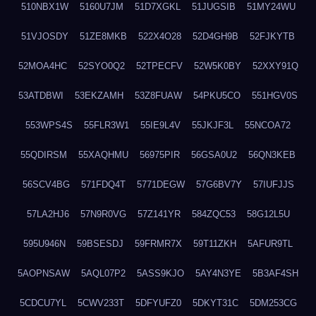
510NBX1W
5160U7JM
51D7XGKL
51JUGSIB
51MY24WU
51VJOSDY
51ZE8MKB
522X4O28
52D4GH9B
52FJKYTB
52MOA4HC
52SYO0Q2
52TPECFV
52W5K0BY
52XXY91Q
53ATDBWI
53EKZAMH
53Z8FUAW
54PKU5CO
551HGV0S
553WPS4S
55FLR3W1
55IE9L4V
55JKJF3L
55NCOA72
55QDIRSM
55XAQHMU
56975PIR
56GSA0U2
56QN3KEB
56SCV4BG
571FDQ4T
5771DEGW
57G6BV7Y
57IUFJJS
57LA2HJ6
57N9R0VG
57Z141YR
584ZQC53
58G12L5U
595U946N
59BSESDJ
59FRMR7X
59T11ZKH
5AFUR9TL
5AOPNSAW
5AQL07P2
5ASS9KJO
5AY4N3YE
5B3AF4SH
5CDCU7YL
5CWV233T
5DFYUFZ0
5DKYT31C
5DM253CG