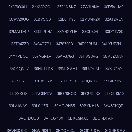
2YV3O361
2YXVOCOL
2Z2JNBKZ
2ZAJL9NV
30D5VUM9
30W729OG
31BVSCBT
31L8FP95
31M0MR2X
32AT2VLN
32MATDBP
336RPFHA
33ANXYRH
33CR504T
33DY1V30
33T04ZZ0
3404O7P1
3478760D
34F92RUM
34HYUF3N
34Y7PBO1
357AGF1F
35AF37G3
35HVS0VG
35MJZMAN
35O1QNFZ
36HUTLDS
36NU8MEJ
36U7Y0NR
376J215Y
377SG7JD
37CVGS0S
37IHO75D
37JQKID8
37X9FZP9
38J0SXQX
38NQ9PDV
38O70PCO
38QUD9KX
39D3U3A0
39LAIWA9
39LCYZRI
39MGWN55
39PXKH1B
3A43DKQP
3AGNJUCU
3ATCGY3X
3BKC9MX3
3BORDPAR
3BVH0QRQ
3BWP93L1
3BYQ70GJ
3C9KPDQV
3CL4BSMV