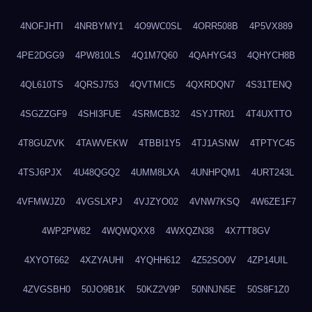
4NOFJHTI
4NRBYMY1
4O9WC0SL
4ORR508B
4P5VX889
4PE2DGG9
4PW810LS
4Q1M7Q60
4QAHYG43
4QHYCH8B
4QL610TS
4QRSJ753
4QVTMIC5
4QXRDQN7
4S31TENQ
4SGZZGF9
4SHI3FUE
4SRMCB32
4SYJTR01
4T4UXTTO
4T8GUZVK
4TAWVEKW
4TBBI1Y5
4TJ1ASNW
4TPTYC45
4TSJ6PJX
4U48QGQ2
4UMM8LXA
4UNHPQM1
4URT243L
4VFMWJZ0
4VGSLXPJ
4VJZYO02
4VNW7KSQ
4W6ZE1F7
4WP2PW82
4WQWQXX8
4WXQZN38
4X7TT8GV
4XYOT662
4XZYAUHI
4YQHH612
4Z52SO0V
4ZP14UIL
4ZVGSBH0
50JO9B1K
50KZ2V9P
50NNJN5E
50S8F1Z0