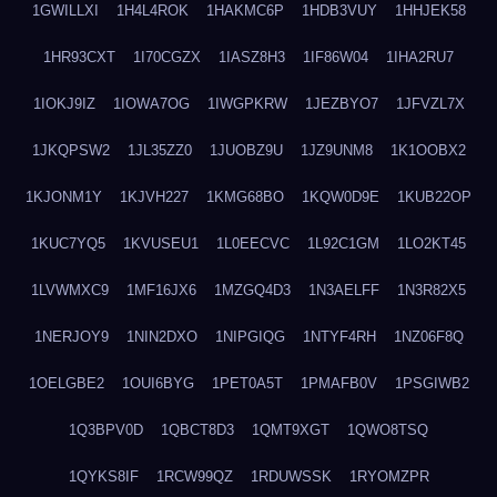
1GWILLXI
1H4L4ROK
1HAKMC6P
1HDB3VUY
1HHJEK58
1HR93CXT
1I70CGZX
1IASZ8H3
1IF86W04
1IHA2RU7
1IOKJ9IZ
1IOWA7OG
1IWGPKRW
1JEZBYO7
1JFVZL7X
1JKQPSW2
1JL35ZZ0
1JUOBZ9U
1JZ9UNM8
1K1OOBX2
1KJONM1Y
1KJVH227
1KMG68BO
1KQW0D9E
1KUB22OP
1KUC7YQ5
1KVUSEU1
1L0EECVC
1L92C1GM
1LO2KT45
1LVWMXC9
1MF16JX6
1MZGQ4D3
1N3AELFF
1N3R82X5
1NERJOY9
1NIN2DXO
1NIPGIQG
1NTYF4RH
1NZ06F8Q
1OELGBE2
1OUI6BYG
1PET0A5T
1PMAFB0V
1PSGIWB2
1Q3BPV0D
1QBCT8D3
1QMT9XGT
1QWO8TSQ
1QYKS8IF
1RCW99QZ
1RDUWSSK
1RYOMZPR