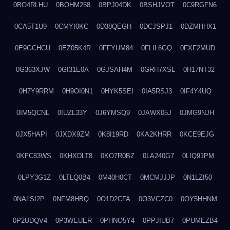
0BO4RLHU
0BOHM258
0BPJ04DK
0BSHJVOT
0C9RGFN6
0CA5T1U9
0CMYI0KC
0D38QEGH
0DCJSPJ1
0DZMHHX1
0E9GCHCU
0EZ05K4R
0FFYUM84
0FLIL6GQ
0FXF2MUD
0G363XJW
0GI31E0A
0GJSAH4M
0GRH7XSL
0H17NT32
0H7Y9RRM
0H9OI0N1
0HYK5SEI
0IA5RSJ3
0IF4Y4UQ
0IM5QCNL
0IUZL33Y
0J6YMSQ9
0JAWX05J
0JMG9NJH
0JX5HAPI
0JXDX9ZM
0K8I19RD
0KA2KHRR
0KCE9EJG
0KFC83WS
0KHXDLT8
0KO7R0BZ
0LA240G7
0LIQ91PM
0LPY3G1Z
0LTLQ0B4
0M40H0CT
0MCMJJJP
0N1LZI50
0NALSI2P
0NFM8HBQ
0O1D2CFA
0O3VCZC0
0OY5HHNM
0P2UDQV4
0P3WEUER
0PHNO5Y4
0PPJIUB7
0PUMEZB4