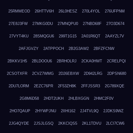
25RMMEOD
26HTTV6H
26L0HESZ
270L4YOL
276UFPNM
27E8J3FW
27MKG0DU
27MNQPU0
27NBD68F
27O3D674
27VYT4KU
28SMQGU6
299T1G15
2A01R6QT
2AAYZL7V
2AFJGVZY
2ATPPOCH
2B2G3AW2
2BFZFCNW
2BKKV1H5
2BLDOOU6
2BRHOLRJ
2CKA0HWT
2CRELPQI
2CSOTXFR
2CVZ7WMG
2D26EBXW
2D942LRG
2DPSN680
2DU7LORM
2EZC76PR
2F53ZH8K
2FFJSSR3
2G789XQE
2G8M6D58
2HDT2UKH
2HLBXGGN
2HMC2F0V
2HO7QAUP
2HYWPJNU
2IIHI162
2J4TVL9Q
2JDKS9WZ
2JG4QYDE
2JSJLGSQ
2KKCIQS5
2KL1TDVU
2LCI7CW6