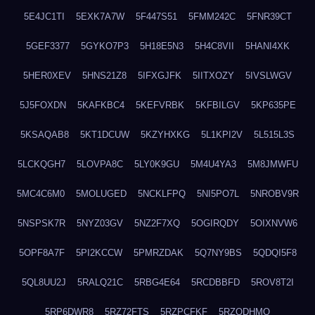
5E4JC1TI
5EXK7A7W
5F447S51
5FMM242C
5FNR39CT
5GEF3377
5GYKO7P3
5H18E5N3
5H4C8VII
5HANI4XK
5HER0XEV
5HNS21Z8
5IFXGJFK
5IITXOZY
5IVSLWGV
5J5FOXDN
5KAFKBC4
5KEFVRBK
5KFBILGV
5KP635PE
5KSAQAB8
5KT1DCUW
5KZYHXKG
5L1KPI2V
5L515L3S
5LCKQGH7
5LOVPA8C
5LY0K9GU
5M4U4YA3
5M8JMWFU
5MC4C6M0
5MOLUGED
5NCKLFPQ
5NI5PO7L
5NROBV9R
5NSPSK7R
5NYZ03GV
5NZ2F7XQ
5OGIRQDY
5OIXNVW6
5OPF8A7F
5PI2KCCW
5PMRZDAK
5Q7NY9BS
5QDQI5F8
5QL8UU2J
5RALQ21C
5RBG4E64
5RCDBBFD
5ROV8T2I
5RP6DWR8
5RZ72FTS
5RZPCFKF
5RZQDHMO