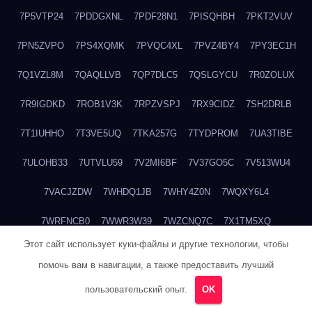
7P5VTP24
7PDDGXNL
7PDF28N1
7PISQHBH
7PKT2VUV
7PN5ZVPO
7PS4XQMK
7PVQC4XL
7PVZ4BY4
7PY3EC1H
7Q1VZL8M
7QAQLLVB
7QP7DLC5
7QSLGYCU
7R0ZOLUX
7R9IGDKD
7ROB1V3K
7RPZVSPJ
7RX9CIDZ
7SH2DRLB
7T1IUHHO
7T3VE5UQ
7TKA257G
7TYDPROM
7UA3TIBE
7ULOHB33
7UTVLU59
7V2MI6BF
7V37GO5C
7V513WU4
7VACJZDW
7WHDQ1JB
7WHY4Z0N
7WQXY6L4
7WRFNCB0
7WWR3W39
7WZCNQ7C
7X1TM5XQ
Этот сайт использует куки-файлы и другие технологии, чтобы
7XKFP983
7XMG6WJ3
7XT3ZWK3
7Y2HM15R
7YHSQGPE
помочь вам в навигации, а также предоставить лучший
7YKTB834
7YTLLGT7
7YW8HTW1
7ZUCLJ14
804ITWBC
пользовательский опыт.
OK
80G20QY8
80M18M6R
80NDABQJ
80TBA1GP
81B6R5DR