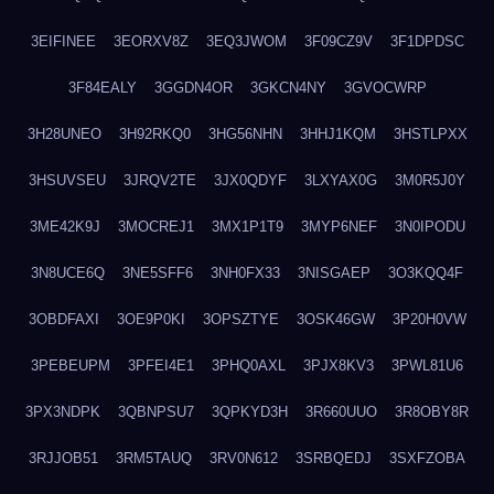
3EIFINEE
3EORXV8Z
3EQ3JWOM
3F09CZ9V
3F1DPDSC
3F84EALY
3GGDN4OR
3GKCN4NY
3GVOCWRP
3H28UNEO
3H92RKQ0
3HG56NHN
3HHJ1KQM
3HSTLPXX
3HSUVSEU
3JRQV2TE
3JX0QDYF
3LXYAX0G
3M0R5J0Y
3ME42K9J
3MOCREJ1
3MX1P1T9
3MYP6NEF
3N0IPODU
3N8UCE6Q
3NE5SFF6
3NH0FX33
3NISGAEP
3O3KQQ4F
3OBDFAXI
3OE9P0KI
3OPSZTYE
3OSK46GW
3P20H0VW
3PEBEUPM
3PFEI4E1
3PHQ0AXL
3PJX8KV3
3PWL81U6
3PX3NDPK
3QBNPSU7
3QPKYD3H
3R660UUO
3R8OBY8R
3RJJOB51
3RM5TAUQ
3RV0N612
3SRBQEDJ
3SXFZOBA