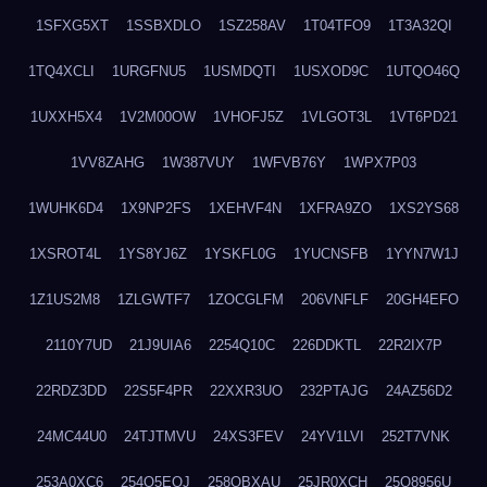
1SFXG5XT
1SSBXDLO
1SZ258AV
1T04TFO9
1T3A32QI
1TQ4XCLI
1URGFNU5
1USMDQTI
1USXOD9C
1UTQO46Q
1UXXH5X4
1V2M00OW
1VHOFJ5Z
1VLGOT3L
1VT6PD21
1VV8ZAHG
1W387VUY
1WFVB76Y
1WPX7P03
1WUHK6D4
1X9NP2FS
1XEHVF4N
1XFRA9ZO
1XS2YS68
1XSROT4L
1YS8YJ6Z
1YSKFL0G
1YUCNSFB
1YYN7W1J
1Z1US2M8
1ZLGWTF7
1ZOCGLFM
206VNFLF
20GH4EFO
2110Y7UD
21J9UIA6
2254Q10C
226DDKTL
22R2IX7P
22RDZ3DD
22S5F4PR
22XXR3UO
232PTAJG
24AZ56D2
24MC44U0
24TJTMVU
24XS3FEV
24YV1LVI
252T7VNK
253A0XC6
254O5EQJ
258OBXAU
25JR0XCH
25Q8956U