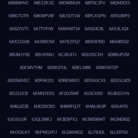
6899WHVC
68EZZKJQ
68OMB6UH
68PDCJPV
68QHDOI3
699GTUTR
69KWPV8F
69LSOT1W
69PLXGPN
69S53RP0
6A5ZOVTI
6A7TVFIW
6AMAWT34
6ANZ4C8L
6AS3LJQ4
6AX21SAB
6AX80CNX
6AYEZFQ7
6B0V87BD
6BA9R10Z
6BUMJY5E
6BVXINIU
6CJKUI7J
6D1OSCXH
6D8BUPZM
6DCMVTHM
6DDK07UL
6DEL198E
6DMVW7ZP
6DO5WVEC
6DPAK2I3
6DREN8XO
6DSSGCV5
6EEGL9Z9
6EI21UCB
6EMNTEE0
6F1DJ5WF
6G3CXI93
6G3KEGYN
6H6L0Z3E
6HD2DCBO
6HM0FQJT
6HWL9A3P
6I5IUH76
6JGSI1UR
6JQL3WKJ
6K3EBPX1
6K3WDMWT
6KDND60Z
6KOOILKY
6KPMGXPJ
6LGMA8OZ
6LI78JDL
6LL59T6X