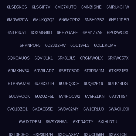
6LSD5KCS
6LSGIF7V
6MC7XUTQ
6MNBISNE
6MRU4GHW
6MRWI2FW
6MUKQ2Q2
6N6MCPD2
6N8H9PB2
6NS1JPER
6NTR3U7I
6OXMG49D
6PHYGAFF
6PM1Z7A5
6PO2WC0X
6PPNPOF5
6Q23B2FW
6QE19FL3
6QEEKCMR
6QKOAUOS
6QVIJ1K1
6R431JL5
6RGMWOLX
6RKWC57X
6RMKNV3X
6RV8LARZ
6SBTC8OR
6T3R3AJM
6TKE2JE3
6TPRWJZM
6U06OJTH
6UJEQ0CF
6UQ42P16
6UTK14DG
6UU9ROQK
6UZUZF6L
6V4POCW2
6V6FZLKN
6VJVHI57
6VQ1DZQ1
6VZACB5E
6W0V02MY
6W1CRLU0
6WAOIUX0
6WJXFPEM
6WSY8NWU
6XFR4OTY
6XIHLDTU
6XL3E0EQ
6XP30R7N
6XQUAXFV
6XUCD56H
6XVXTC5I