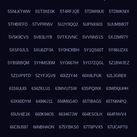
5SNLKYWW
5ST3XE0K
5T4RFJQE
5TDWI9U5
5TDWKNIX
5THBIEFD
5TVPRN5V
5UJY0QQ2
5UPNX603
5UUMB8OT
5V5K9CVS
5VB3LIYB
5VTXJVNC
5VVNNS1S
5XJ2MR7Y
5XSF9JLS
5XU6ZP3A
5Y0HCRBH
5Y1QS60T
5Y86UZX6
5YB5BBQM
5YHM530M
5YO667IH
5YO7ZQGL
5Z1BWJEZ
5Z1VP9TD
5ZYFJGV9
60IZ2Y44
60X8LPUK
62LJGRE8
6316UU0I
634ZKLU1
63MVU7SW
63SPQINX
63WDQUHH
63X60DYM
64996J11
659M6G4O
65TIBAG5
65TN6NPQ
65UV4E1K
660K94O5
663467JW
664ESOLH
664FNVV4
66C6U597
66NBHAON
675YBKS0
67T6PVX5
67UCAPT0