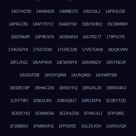
14GYHZ3D
14H4A825
14M9BJ75
14NJ13LJ
14PRJLGB
14PRLC85
14WY7OYZ
1546DY9V
15B2SHBQ
15C9WR6H
160ON64P
16P9KSF6
16SBWI43
16U7RZJT
179PIGYE
17HG5UY8
17SO7X9S
17UXEZ2B
17VE7UAW
181QKVNV
18FL2H11
18UVF9V8
19CWX8Y9
19S0NNZV
19SYNG2F
19V5GFDB
19YDYQRW
1AU5Q96D
1AXWRT6R
1B3DEC8P
1BHACZIN
1BI91YFQ
1BNJXLZ0
1BR5X4KO
1CFFT9FI
1D9U2JR1
1DBSQ817
1DRJ3XP8
1E2BYTZD
1E8JEY8J
1EN94O56
1EZXAZS6
1FH0C41J
1FIP186C
1FJ0BB6J
1FM8AVFQ
1FP03I5E
1GL2VJGH
1GRISVQA