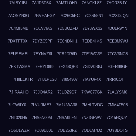
7AIBYJBI
7AJR6D3X
7AMTLOH9
7ANGKL8Z
7AOR3BJY
7AOSYN3G
7BVHAFGY
7C26C5EC
7C2S58N1
7C2XDJQN
7C4MI5MB
7CCV7IAS
7D5UQZFD
7D73WX32
7DULR9YN
7DXTFT0X
7DYZC5PF
7E0NDNH1
7EDB4H4S
7EE3M9WJ
7EUSEMEI
7EYNVZ6I
7FB2DR6D
7FE1WG6S
7FGV6NG8
7FKTW3MA
7FRYD8I9
7FX48QP3
7GDV0B8J
7GER99GF
7H8E1KTR
7H8LPLGJ
7I854907
7IAYUF4X
7IRRICQI
7JIRAAHO
7JJO4AR2
7JLOZ9Q7
7KWC77GK
7LALYSM0
7LCWIIY0
7LVURME7
7M1UWA38
7MHLTVDG
7MM4F50B
7NL020H5
7NS5N00M
7NSA9LFN
7NZIGFWV
7O15HQUY
7O6U1WZR
7O89DJ0L
7OB253FZ
7ODLM7D2
7OY8DOTS