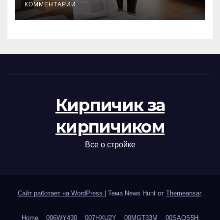
КОММЕНТАРИИ
Кирпичик за
кирпичиком
Все о стройке
Сайт работает на WordPress
|
Тема News Hunt от
Themeansar
.
Home
006WY430
007HXU2Y
00MGT33M
00SAOS5H