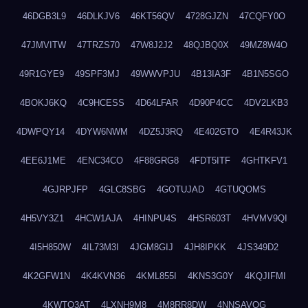
46DGB3L9
46DLKJV6
46KT56QV
4728GJZN
47CQFY0O
47JMVITW
47TRZS70
47W8J2J2
48QJBQ0X
49MZ8W4O
49R1GYE9
49SPF3MJ
49WWVPJU
4B13IA3F
4B1N5SGO
4BOKJ6KQ
4C9HCESS
4D64LFAR
4D90P4CC
4DV2LKB3
4DWPQY14
4DYW6NWM
4DZ5J3RQ
4E402GTO
4E4R43JK
4EE6J1ME
4ENC34CO
4F88GRG8
4FDT5ITF
4GHTKFV1
4GJRPJFP
4GLC8SBG
4GOTUJAD
4GTUQOMS
4H5VY3Z1
4HCW1AJA
4HINPU4S
4HSR603T
4HVMV9QI
4I5H850W
4IL73M3I
4JGM8GIJ
4JH8IPKK
4JS349D2
4K2GFW1N
4K4KVN36
4KML855I
4KNS3G0Y
4KQJIFMI
4KWTO3AT
4LXNH9M8
4M8RR8DW
4NNSAVOG