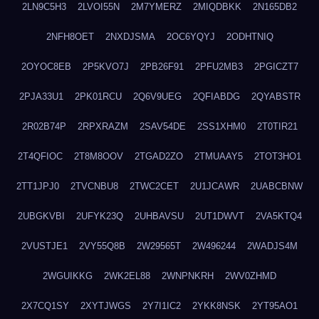
2LN9C5H3
2LVOI55N
2M7YMERZ
2MIQDBKK
2N165DB2
2NFH8OET
2NXDJSMA
2OC6YQYJ
2ODHTNIQ
2OYOC8EB
2P5KVO7J
2PB26F91
2PFU2MB3
2PGICZT7
2PJA33U1
2PK01RCU
2Q6V9UEG
2QFIABDG
2QYABSTR
2R02B74P
2RPXRAZM
2SAV54DE
2SS1XHM0
2T0TIR21
2T4QFIOC
2T8M8OOV
2TGAD2ZO
2TMUAAY5
2TOT3HO1
2TT1JPJ0
2TVCNBU8
2TWC2CET
2U1JCAWR
2UABCBNW
2UBGKVBI
2UFYK23Q
2UHBAVSU
2UT1DWVT
2VA5KTQ4
2VUSTJE1
2VY55Q8B
2W29565T
2W496244
2WADJS4M
2WGUIKKG
2WK2EL88
2WNPNKRH
2WV0ZHMD
2X7CQ1SY
2XYTJWGS
2Y7I1IC2
2YKK8NSK
2YT95AO1