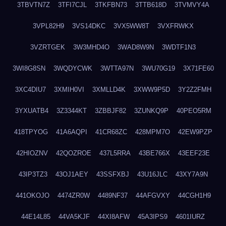
3TBVTN7Z
3TFI7CJL
3TKFBN73
3TTB618D
3TVMVY4A
3VPL82H9
3VS14DKC
3VX5WW8T
3VXFRWKX
3VZRTGEK
3W3MHD4O
3WAD8W9N
3WDTF1N3
3WI8G8SN
3WQDYCWK
3WTTA97N
3WU70G19
3X71FE60
3XC4DIU7
3XMIH0VI
3XMLLD4K
3XWW9P5D
3Y2Z2FMH
3YXUATB4
3Z3344KT
3ZBBJF82
3ZUNKQ9P
40PEO5RM
418TPYOG
41A6AQPI
41CR68ZC
428MPM7O
42EW9PZP
42HIOZNV
42QOZROE
437L5RRA
43BE766X
43EEF23E
43IP3TZ3
43OJ1AEY
43SSFXBJ
43U16JLC
43XY7A9N
441OKOJO
4474ZR0W
4489NF37
44AFGVXY
44CGH1H9
44E14L85
44VA5KJF
44XI8AFW
45A3IPS9
4601IURZ