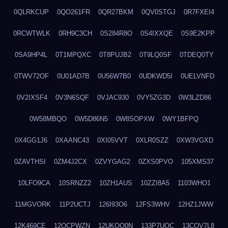
0QLRKCUP
0QO261FR
0QR27BKM
0QV0STGJ
0R7FXEI4
0RCWTWLK
0RH9C3CH
0S284R8O
0S4IXXQE
0S9E2KPP
0SA9HP4L
0T1MPQXC
0T8PUJB2
0T9LQ0SF
0TDEQ0TY
0TWV72OF
0U01AD7B
0U56W7B0
0UDKWD5I
0UELVNFD
0V2IXSF4
0V3N6SQF
0VJAC930
0VY5ZG3D
0W3LZD86
0W58MBQO
0W5D86N5
0W8SOPXW
0WY1BFPQ
0X4GG1J6
0XAANC43
0XI05VVT
0XLR0SZZ
0XW3VGXD
0ZAVTHSI
0ZM4J2CX
0ZVYGAG2
0ZXS0PVO
105XMS37
10LFO9CA
10SRNZZ2
10ZH1AUS
10ZZI8A5
1103WHO1
11MGVORK
11P2UCTJ
126I93O6
12FS3WHV
12HZ1JWW
12K469CE
12QCPWZN
12UKQO0N
133P7UOC
13COV7L8