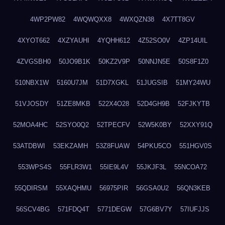
4WP2PW82
4WQWQXX8
4WXQZN38
4X7TT8GV
4XYOT662
4XZYAUHI
4YQHH612
4Z52SO0V
4ZP14UIL
4ZVGSBH0
50JO9B1K
50KZ2V9P
50NNJN5E
50S8F1Z0
510NBX1W
5160U7JM
51D7XGKL
51JUGSIB
51MY24WU
51VJOSDY
51ZE8MKB
522X4O28
52D4GH9B
52FJKYTB
52MOA4HC
52SYO0Q2
52TPECFV
52W5K0BY
52XXY91Q
53ATDBWI
53EKZAMH
53Z8FUAW
54PKU5CO
551HGV0S
553WPS4S
55FLR3W1
55IE9L4V
55JKJF3L
55NCOA72
55QDIRSM
55XAQHMU
56975PIR
56GSA0U2
56QN3KEB
56SCV4BG
571FDQ4T
5771DEGW
57G6BV7Y
57IUFJJS