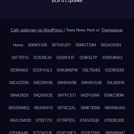
Все о стройке
Сайт работает на WordPress
|
Тема News Hunt от
Themeansar
.
Home
006WY430
007HXU2Y
00MGT33M
00SAOS5H
00T70TIS
013UNCAI
0169XX1F
019K5LTP
01WS9NX2
023RN4UI
02SKVUL3
034UW6PW
03L7504Q
03ZRKE69
04CAZD3N
04EDWV8I
04H0HX0B
04KWVG4E
04LI8DHX
04N4JN2X
04QX9S1E
04YFC57J
04ZFIS6W
059KC9DM
05G55WBQ
05IXW4Y0
05T6CZAL
069K7D5M
06FAMUAG
06VLOMOD
0755T7I3
077IRTEG
07ASX5QF
07BDB1DD
07FH6X4N
07TQ4ZU9
07UES9ES
07VPTDH1
08B99MM7