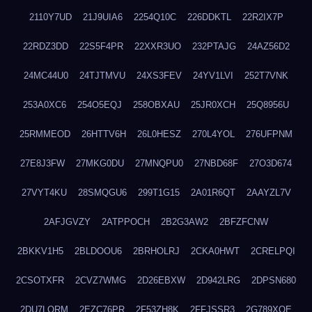
2110Y7UD
21J9UIA6
2254Q10C
226DDKTL
22R2IX7P
22RDZ3DD
22S5F4PR
22XXR3UO
232PTAJG
24AZ56D2
24MC44U0
24TJTMVU
24XS3FEV
24YV1LVI
252T7VNK
253A0XC6
254O5EQJ
258OBXAU
25JR0XCH
25Q8956U
25RMMEOD
26HTTV6H
26L0HESZ
270L4YOL
276UFPNM
27E8J3FW
27MKG0DU
27MNQPU0
27NBD68F
27O3D674
27VYT4KU
28SMQGU6
299T1G15
2A01R6QT
2AAYZL7V
2AFJGVZY
2ATPPOCH
2B2G3AW2
2BFZFCNW
2BKKV1H5
2BLDOOU6
2BRHOLRJ
2CKA0HWT
2CRELPQI
2CSOTXFR
2CVZ7WMG
2D26EBXW
2D942LRG
2DPSN680
2DU7LORM
2EZC76PR
2F53ZH8K
2FFJSSR3
2G789XQE