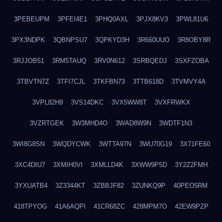
3PEBEUPM
3PFEI4E1
3PHQ0AXL
3PJX8KV3
3PWL81U6
3PX3NDPK
3QBNPSU7
3QPKYD3H
3R660UUO
3R8OBY8R
3RJJOB51
3RM5TAUQ
3RV0N612
3SRBQEDJ
3SXFZOBA
3TBVTN7Z
3TFI7CJL
3TKFBN73
3TTB618D
3TVMVY4A
3VPL82H9
3VS14DKC
3VX5WW8T
3VXFRWKX
3VZRTGEK
3W3MHD4O
3WAD8W9N
3WDTF1N3
3WI8G8SN
3WQDYCWK
3WTTA97N
3WU70G19
3X71FE60
3XC4DIU7
3XMIH0VI
3XMLLD4K
3XWW9P5D
3Y2Z2FMH
3YXUATB4
3Z3344KT
3ZBBJF82
3ZUNKQ9P
40PEO5RM
418TPYOG
41A6AQPI
41CR68ZC
428MPM7O
42EW9PZP