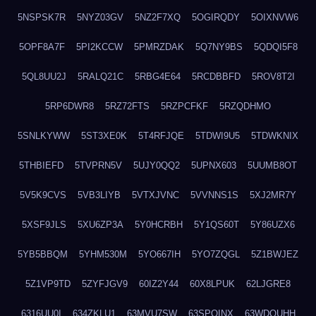
5NSPSK7R
5NYZ03GV
5NZ2F7XQ
5OGIRQDY
5OIXNVW6
5OPF8A7F
5PI2KCCW
5PMRZDAK
5Q7NY9BS
5QDQI5F8
5QL8UU2J
5RALQ21C
5RBG4E64
5RCDBBFD
5ROV8T2I
5RP6DWR8
5RZ72FTS
5RZPCFKF
5RZQDHMO
5SNLKYWW
5ST3XE0K
5T4RFJQE
5TDWI9U5
5TDWKNIX
5THBIEFD
5TVPRN5V
5UJY0QQ2
5UPNX603
5UUMB8OT
5V5K9CVS
5VB3LIYB
5VTXJVNC
5VVNNS1S
5XJ2MR7Y
5XSF9JLS
5XU6ZP3A
5Y0HCRBH
5Y1QS60T
5Y86UZX6
5YB5BBQM
5YHM530M
5YO667IH
5YO7ZQGL
5Z1BWJEZ
5Z1VP9TD
5ZYFJGV9
60IZ2Y44
60X8LPUK
62LJGRE8
6316UU0I
634ZKLU1
63MVU7SW
63SPQINX
63WDQUHH