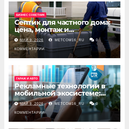
БИЗНЕС СОВЕТНИК
Септик для частного дома:
цена, монтаж и
организация автономной
МАЙ 9, 2026
METCOM16_RU
0
канализации
КОММЕНТАРИИ
ГАРАЖ И АВТО
Рекламные технологии в
мобильной экосистеме:
ключевые сервисы и
МАЙ 8, 2026
METCOM16_RU
0
принципы работы
КОММЕНТАРИИ