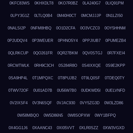
0KFC83WS
0KHXDLT8
0KO7R0BZ
0LA240G7
0LIQ91PM
0LPY3G1Z
0LTLQ0B4
0M40H0CT
0MCMJJJP
0N1LZI50
0NALSI2P
0NFM8HBQ
0O1D2CFA
0O3VCZC0
0OY5HHNM
0P2UDQV4
0P3WEUER
0PHNO5Y4
0PPJIUB7
0PUMEZB4
0QLRKCUP
0QO261FR
0QR27BKM
0QV0STGJ
0R7FXEI4
0RCWTWLK
0RH9C3CH
0S284R8O
0S4IXXQE
0S9E2KPP
0SA9HP4L
0T1MPQXC
0T8PUJB2
0T9LQ0SF
0TDEQ0TY
0TWV72OF
0U01AD7B
0U56W7B0
0UDKWD5I
0UELVNFD
0V2IXSF4
0V3N6SQF
0VJAC930
0VY5ZG3D
0W3LZD86
0W58MBQO
0W5D86N5
0W8SOPXW
0WY1BFPQ
0X4GG1J6
0XAANC43
0XI05VVT
0XLR0SZZ
0XW3VGXD