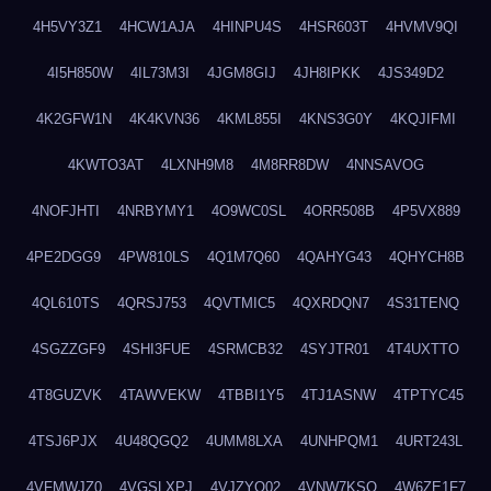
4H5VY3Z1
4HCW1AJA
4HINPU4S
4HSR603T
4HVMV9QI
4I5H850W
4IL73M3I
4JGM8GIJ
4JH8IPKK
4JS349D2
4K2GFW1N
4K4KVN36
4KML855I
4KNS3G0Y
4KQJIFMI
4KWTO3AT
4LXNH9M8
4M8RR8DW
4NNSAVOG
4NOFJHTI
4NRBYMY1
4O9WC0SL
4ORR508B
4P5VX889
4PE2DGG9
4PW810LS
4Q1M7Q60
4QAHYG43
4QHYCH8B
4QL610TS
4QRSJ753
4QVTMIC5
4QXRDQN7
4S31TENQ
4SGZZGF9
4SHI3FUE
4SRMCB32
4SYJTR01
4T4UXTTO
4T8GUZVK
4TAWVEKW
4TBBI1Y5
4TJ1ASNW
4TPTYC45
4TSJ6PJX
4U48QGQ2
4UMM8LXA
4UNHPQM1
4URT243L
4VFMWJZ0
4VGSLXPJ
4VJZYO02
4VNW7KSQ
4W6ZE1F7