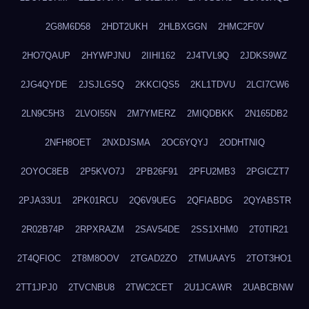
2G8M6D58
2HDT2UKH
2HLBXGGN
2HMC2F0V
2HO7QAUP
2HYWPJNU
2IIHI162
2J4TVL9Q
2JDKS9WZ
2JG4QYDE
2JSJLGSQ
2KKCIQS5
2KL1TDVU
2LCI7CW6
2LN9C5H3
2LVOI55N
2M7YMERZ
2MIQDBKK
2N165DB2
2NFH8OET
2NXDJSMA
2OC6YQYJ
2ODHTNIQ
2OYOC8EB
2P5KVO7J
2PB26F91
2PFU2MB3
2PGICZT7
2PJA33U1
2PK01RCU
2Q6V9UEG
2QFIABDG
2QYABSTR
2R02B74P
2RPXRAZM
2SAV54DE
2SS1XHM0
2T0TIR21
2T4QFIOC
2T8M8OOV
2TGAD2ZO
2TMUAAY5
2TOT3HO1
2TT1JPJ0
2TVCNBU8
2TWC2CET
2U1JCAWR
2UABCBNW