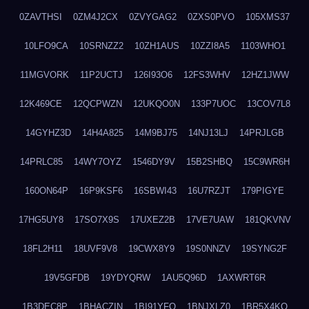
0ZAVTHSI
0ZM4J2CX
0ZVYGAG2
0ZXS0PVO
105XMS37
10LFO9CA
10SRNZZ2
10ZH1AUS
10ZZI8A5
1103WHO1
11MGVORK
11P2UCTJ
126I93O6
12FS3WHV
12HZ1JWW
12K469CE
12QCPWZN
12UKQO0N
133P7UOC
13COV7L8
14GYHZ3D
14H4A825
14M9BJ75
14NJ13LJ
14PRJLGB
14PRLC85
14WY7OYZ
1546DY9V
15B2SHBQ
15C9WR6H
160ON64P
16P9KSF6
16SBWI43
16U7RZJT
179PIGYE
17HG5UY8
17SO7X9S
17UXEZ2B
17VE7UAW
181QKVNV
18FL2H11
18UVF9V8
19CWX8Y9
19S0NNZV
19SYNG2F
19V5GFDB
19YDYQRW
1AU5Q96D
1AXWRT6R
1B3DEC8P
1BHACZIN
1BI91YFQ
1BNJXLZ0
1BR5X4KO