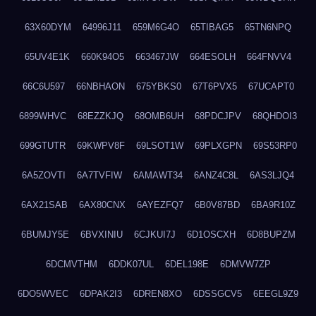
63X60DYM
64996J11
659M6G4O
65TIBAG5
65TN6NPQ
65UV4E1K
660K94O5
663467JW
664ESOLH
664FNVV4
66C6U597
66NBHAON
675YBKS0
67T6PVX5
67UCAPT0
6899WHVC
68EZZKJQ
68OMB6UH
68PDCJPV
68QHDOI3
699GTUTR
69KWPV8F
69LSOT1W
69PLXGPN
69S53RP0
6A5ZOVTI
6A7TVFIW
6AMAWT34
6ANZ4C8L
6AS3LJQ4
6AX21SAB
6AX80CNX
6AYEZFQ7
6B0V87BD
6BA9R10Z
6BUMJY5E
6BVXINIU
6CJKUI7J
6D1OSCXH
6D8BUPZM
6DCMVTHM
6DDK07UL
6DEL198E
6DMVW7ZP
6DO5WVEC
6DPAK2I3
6DREN8XO
6DSSGCV5
6EEGL9Z9