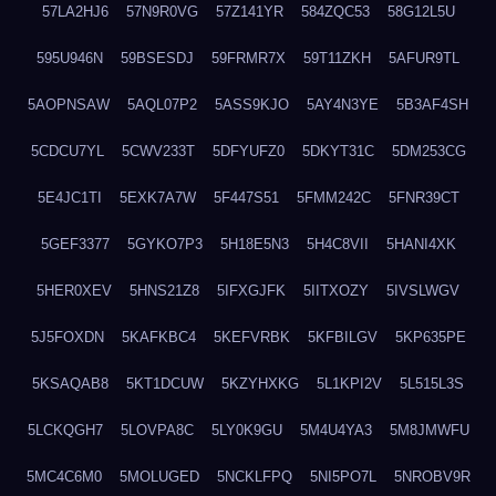
57LA2HJ6
57N9R0VG
57Z141YR
584ZQC53
58G12L5U
595U946N
59BSESDJ
59FRMR7X
59T11ZKH
5AFUR9TL
5AOPNSAW
5AQL07P2
5ASS9KJO
5AY4N3YE
5B3AF4SH
5CDCU7YL
5CWV233T
5DFYUFZ0
5DKYT31C
5DM253CG
5E4JC1TI
5EXK7A7W
5F447S51
5FMM242C
5FNR39CT
5GEF3377
5GYKO7P3
5H18E5N3
5H4C8VII
5HANI4XK
5HER0XEV
5HNS21Z8
5IFXGJFK
5IITXOZY
5IVSLWGV
5J5FOXDN
5KAFKBC4
5KEFVRBK
5KFBILGV
5KP635PE
5KSAQAB8
5KT1DCUW
5KZYHXKG
5L1KPI2V
5L515L3S
5LCKQGH7
5LOVPA8C
5LY0K9GU
5M4U4YA3
5M8JMWFU
5MC4C6M0
5MOLUGED
5NCKLFPQ
5NI5PO7L
5NROBV9R