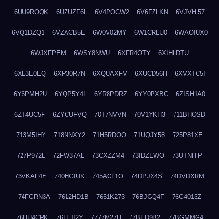
6UU9ROQK
6UZUZF6L
6V4POCW2
6V6FZLKN
6VJVHI57
6VQ1DZQ1
6VZACB5E
6W0V02MY
6W1CRLU0
6WAOIUX0
6WJXFPEM
6WSY8NWU
6XFR4OTY
6XIHLDTU
6XL3E0EQ
6XP30R7N
6XQUAXFV
6XUCD56H
6XVXTC5I
6Y6PMH2U
6YQP5Y4L
6YR8PDRZ
6YY0PXBC
6ZISH1A0
6ZT4UC5F
6ZYCUFVQ
70T7NVVN
70V1YKH3
711BHOSD
713M5IHY
718NNXY2
71H5RDOO
71UQJY58
725P81XE
727P972L
72FW37AL
73CXZZM4
73IDZEWO
73UTNHIP
73VKAF4E
740HGIUK
745ACL1O
74DPJX4S
74DVDXRM
74FGRN3A
7612HD1B
7651K273
76BJGQ4F
76G4013Z
76HU4CRK
76LLJI2Y
7777M27H
77BED9B2
77BGMMG4