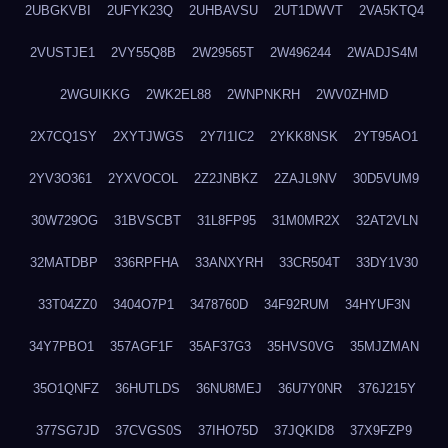
2UBGKVBI
2UFYK23Q
2UHBAVSU
2UT1DWVT
2VA5KTQ4
2VUSTJE1
2VY55Q8B
2W29565T
2W496244
2WADJS4M
2WGUIKKG
2WK2EL88
2WNPNKRH
2WV0ZHMD
2X7CQ1SY
2XYTJWGS
2Y7I1IC2
2YKK8NSK
2YT95AO1
2YV3O361
2YXVOCOL
2Z2JNBKZ
2ZAJL9NV
30D5VUM9
30W729OG
31BVSCBT
31L8FP95
31M0MR2X
32AT2VLN
32MATDBP
336RPFHA
33ANXYRH
33CR504T
33DY1V30
33T04ZZ0
3404O7P1
3478760D
34F92RUM
34HYUF3N
34Y7PBO1
357AGF1F
35AF37G3
35HVS0VG
35MJZMAN
35O1QNFZ
36HUTLDS
36NU8MEJ
36U7Y0NR
376J215Y
377SG7JD
37CVGS0S
37IHO75D
37JQKID8
37X9FZP9