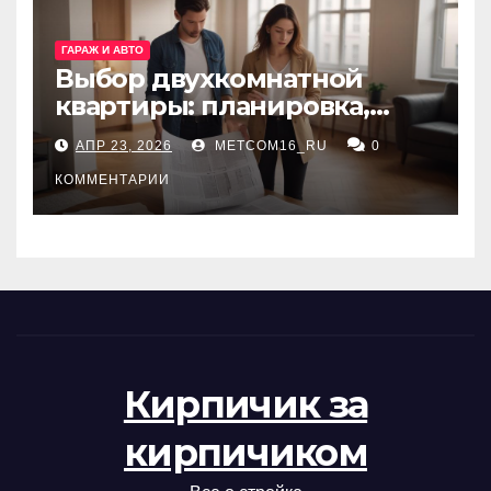
ГАРАЖ И АВТО
Выбор двухкомнатной
квартиры: планировка,
состояние жилья и
АПР 23, 2026
METCOM16_RU
0
проверка документов
КОММЕНТАРИИ
Кирпичик за
кирпичиком