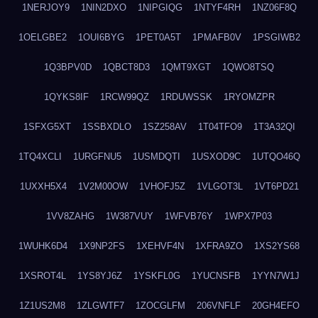
1NERJOY9
1NIN2DXO
1NIPGIQG
1NTYF4RH
1NZ06F8Q
1OELGBE2
1OUI6BYG
1PET0A5T
1PMAFB0V
1PSGIWB2
1Q3BPV0D
1QBCT8D3
1QMT9XGT
1QWO8TSQ
1QYKS8IF
1RCW99QZ
1RDUWSSK
1RYOMZPR
1SFXG5XT
1SSBXDLO
1SZ258AV
1T04TFO9
1T3A32QI
1TQ4XCLI
1URGFNU5
1USMDQTI
1USXOD9C
1UTQO46Q
1UXXH5X4
1V2M00OW
1VHOFJ5Z
1VLGOT3L
1VT6PD21
1VV8ZAHG
1W387VUY
1WFVB76Y
1WPX7P03
1WUHK6D4
1X9NP2FS
1XEHVF4N
1XFRA9ZO
1XS2YS68
1XSROT4L
1YS8YJ6Z
1YSKFL0G
1YUCNSFB
1YYN7W1J
1Z1US2M8
1ZLGWTF7
1ZOCGLFM
206VNFLF
20GH4EFO