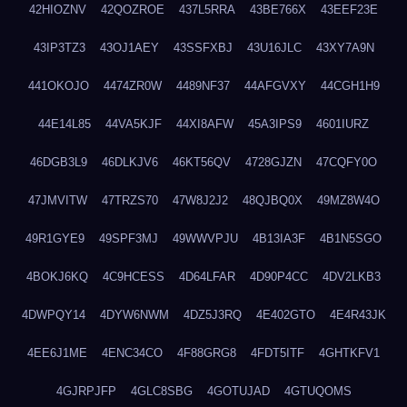
42HIOZNV
42QOZROE
437L5RRA
43BE766X
43EEF23E
43IP3TZ3
43OJ1AEY
43SSFXBJ
43U16JLC
43XY7A9N
441OKOJO
4474ZR0W
4489NF37
44AFGVXY
44CGH1H9
44E14L85
44VA5KJF
44XI8AFW
45A3IPS9
4601IURZ
46DGB3L9
46DLKJV6
46KT56QV
4728GJZN
47CQFY0O
47JMVITW
47TRZS70
47W8J2J2
48QJBQ0X
49MZ8W4O
49R1GYE9
49SPF3MJ
49WWVPJU
4B13IA3F
4B1N5SGO
4BOKJ6KQ
4C9HCESS
4D64LFAR
4D90P4CC
4DV2LKB3
4DWPQY14
4DYW6NWM
4DZ5J3RQ
4E402GTO
4E4R43JK
4EE6J1ME
4ENC34CO
4F88GRG8
4FDT5ITF
4GHTKFV1
4GJRPJFP
4GLC8SBG
4GOTUJAD
4GTUQOMS