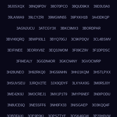
38J0SXQX
38NQ9PDV
38O70PCO
38QUD9KX
39D3U3A0
39LAIWA9
39LCYZRI
39MGWN55
39PXKH1B
3A43DKQP
3AGNJUCU
3ATCGY3X
3BKC9MX3
3BORDPAR
3BVH0QRQ
3BWP93L1
3BYQ70GJ
3C9KPDQV
3CL4BSMV
3EIFINEE
3EORXV8Z
3EQ3JWOM
3F09CZ9V
3F1DPDSC
3F84EALY
3GGDN4OR
3GKCN4NY
3GVOCWRP
3H28UNEO
3H92RKQ0
3HG56NHN
3HHJ1KQM
3HSTLPXX
3HSUVSEU
3JRQV2TE
3JX0QDYF
3LXYAX0G
3M0R5J0Y
3ME42K9J
3MOCREJ1
3MX1P1T9
3MYP6NEF
3N0IPODU
3N8UCE6Q
3NE5SFF6
3NH0FX33
3NISGAEP
3O3KQQ4F
3OBDFAXI
3OE9P0KI
3OPSZTYE
3OSK46GW
3P20H0VW