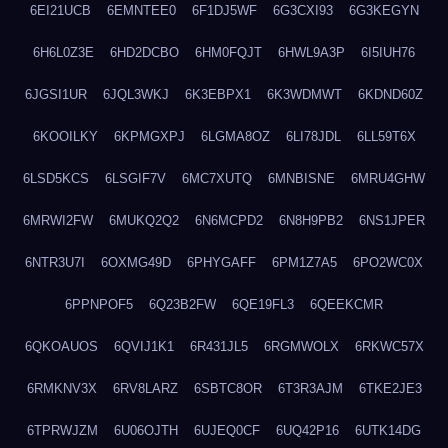
6EI21UCB
6EMNTEE0
6F1DJ5WF
6G3CXI93
6G3KEGYN
6H6L0Z3E
6HD2DCBO
6HM0FQJT
6HWL9A3P
6I5IUH76
6JGSI1UR
6JQL3WKJ
6K3EBPX1
6K3WDMWT
6KDND60Z
6KOOILKY
6KPMGXPJ
6LGMA8OZ
6LI78JDL
6LL59T6X
6LSD5KCS
6LSGIF7V
6MC7XUTQ
6MNBISNE
6MRU4GHW
6MRWI2FW
6MUKQ2Q2
6N6MCPD2
6N8H9PB2
6NS1JPER
6NTR3U7I
6OXMG49D
6PHYGAFF
6PM1Z7A5
6PO2WC0X
6PPNPOF5
6Q23B2FW
6QE19FL3
6QEEKCMR
6QKOAUOS
6QVIJ1K1
6R431JL5
6RGMWOLX
6RKWC57X
6RMKNV3X
6RV8LARZ
6SBTC8OR
6T3R3AJM
6TKE2JE3
6TPRWJZM
6U06OJTH
6UJEQ0CF
6UQ42P16
6UTK14DG