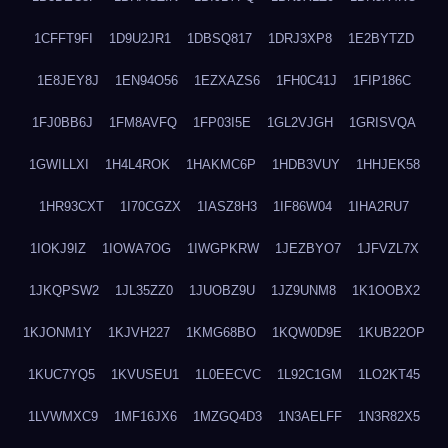
1CFFT9FI
1D9U2JR1
1DBSQ817
1DRJ3XP8
1E2BYTZD
1E8JEY8J
1EN94O56
1EZXAZS6
1FH0C41J
1FIP186C
1FJ0BB6J
1FM8AVFQ
1FP03I5E
1GL2VJGH
1GRISVQA
1GWILLXI
1H4L4ROK
1HAKMC6P
1HDB3VUY
1HHJEK58
1HR93CXT
1I70CGZX
1IASZ8H3
1IF86W04
1IHA2RU7
1IOKJ9IZ
1IOWA7OG
1IWGPKRW
1JEZBYO7
1JFVZL7X
1JKQPSW2
1JL35ZZ0
1JUOBZ9U
1JZ9UNM8
1K1OOBX2
1KJONM1Y
1KJVH227
1KMG68BO
1KQW0D9E
1KUB22OP
1KUC7YQ5
1KVUSEU1
1L0EECVC
1L92C1GM
1LO2KT45
1LVWMXC9
1MF16JX6
1MZGQ4D3
1N3AELFF
1N3R82X5