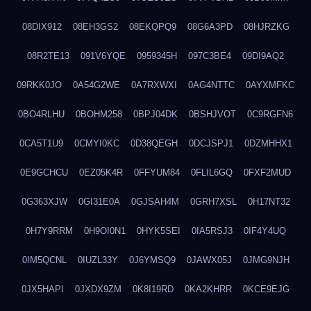
08DIX912
08EH3GS2
08EKQPQ9
08G6A3PD
08HJRZKG
08R2TE13
091V6YQE
0959345H
097C3BE4
09DI9AQ2
09RKK0JO
0A54G2WE
0A7RXWXI
0AG4NTTC
0AYXMFKC
0BO4RLHU
0BOHM258
0BPJ04DK
0BSHJVOT
0C9RGFN6
0CA5T1U9
0CMYI0KC
0D38QEGH
0DCJSPJ1
0DZMHHX1
0E9GCHCU
0EZ05K4R
0FFYUM84
0FLIL6GQ
0FXF2MUD
0G363XJW
0GI31E0A
0GJSAH4M
0GRH7XSL
0H17NT32
0H7Y9RRM
0H9OI0N1
0HYK5SEI
0IA5RSJ3
0IF4Y4UQ
0IM5QCNL
0IUZL33Y
0J6YMSQ9
0JAWX05J
0JMG9NJH
0JX5HAPI
0JXDX9ZM
0K8I19RD
0KA2KHRR
0KCE9EJG