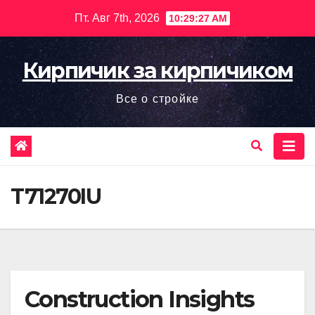
Перейти
Пт. Авг 7th, 2026
10:29:29 AM
к
содержимому
Кирпичик за кирпичиком
Все о стройке
T71270IU
Construction Insights