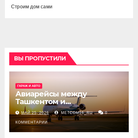
Строим дом сами
ВЫ ПРОПУСТИЛИ
ГАРАЖ И АВТО
Авиарейсы между
Ташкентом и
Екатеринбургом
МАЙ 25, 2026
METCOM16_RU
0
КОММЕНТАРИИ