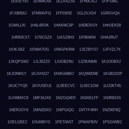
1E8JEY8J
1EN94O56
1EZXAZS6
1FH0C41J
1FIP186C
1FJ0BB6J
1FM8AVFQ
1FP03I5E
1GL2VJGH
1GRISVQA
1GWILLXI
1H4L4ROK
1HAKMC6P
1HDB3VUY
1HHJEK58
1HR93CXT
1I70CGZX
1IASZ8H3
1IF86W04
1IHA2RU7
1IOKJ9IZ
1IOWA7OG
1IWGPKRW
1JEZBYO7
1JFVZL7X
1JKQPSW2
1JL35ZZ0
1JUOBZ9U
1JZ9UNM8
1K1OOBX2
1KJONM1Y
1KJVH227
1KMG68BO
1KQW0D9E
1KUB22OP
1KUC7YQ5
1KVUSEU1
1L0EECVC
1L92C1GM
1LO2KT45
1LVWMXC9
1MF16JX6
1MZGQ4D3
1N3AELFF
1N3R82X5
1NERJOY9
1NIN2DXO
1NIPGIQG
1NTYF4RH
1NZ06F8Q
1OELGBE2
1OUI6BYG
1PET0A5T
1PMAFB0V
1PSGIWB2