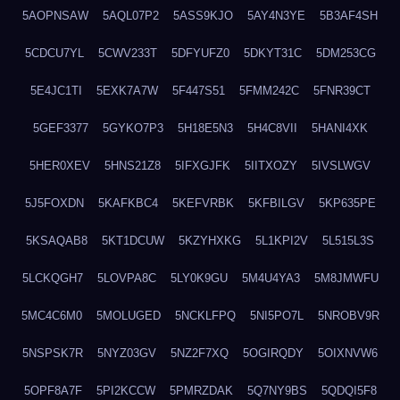
5AOPNSAW
5AQL07P2
5ASS9KJO
5AY4N3YE
5B3AF4SH
5CDCU7YL
5CWV233T
5DFYUFZ0
5DKYT31C
5DM253CG
5E4JC1TI
5EXK7A7W
5F447S51
5FMM242C
5FNR39CT
5GEF3377
5GYKO7P3
5H18E5N3
5H4C8VII
5HANI4XK
5HER0XEV
5HNS21Z8
5IFXGJFK
5IITXOZY
5IVSLWGV
5J5FOXDN
5KAFKBC4
5KEFVRBK
5KFBILGV
5KP635PE
5KSAQAB8
5KT1DCUW
5KZYHXKG
5L1KPI2V
5L515L3S
5LCKQGH7
5LOVPA8C
5LY0K9GU
5M4U4YA3
5M8JMWFU
5MC4C6M0
5MOLUGED
5NCKLFPQ
5NI5PO7L
5NROBV9R
5NSPSK7R
5NYZ03GV
5NZ2F7XQ
5OGIRQDY
5OIXNVW6
5OPF8A7F
5PI2KCCW
5PMRZDAK
5Q7NY9BS
5QDQI5F8