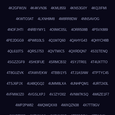
4K2GFW1N
4K4KVN36
4KML855I
4KNS3G0Y
4KQJIFMI
4KWTO3AT
4LXNH9M8
4M8RR8DW
4NNSAVOG
4NOFJHTI
4NRBYMY1
4O9WC0SL
4ORR508B
4P5VX889
4PE2DGG9
4PW810LS
4Q1M7Q60
4QAHYG43
4QHYCH8B
4QL610TS
4QRSJ753
4QVTMIC5
4QXRDQN7
4S31TENQ
4SGZZGF9
4SHI3FUE
4SRMCB32
4SYJTR01
4T4UXTTO
4T8GUZVK
4TAWVEKW
4TBBI1Y5
4TJ1ASNW
4TPTYC45
4TSJ6PJX
4U48QGQ2
4UMM8LXA
4UNHPQM1
4URT243L
4VFMWJZ0
4VGSLXPJ
4VJZYO02
4VNW7KSQ
4W6ZE1F7
4WP2PW82
4WQWQXX8
4WXQZN38
4X7TT8GV