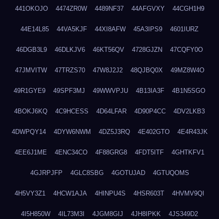
441OKOJO
4474ZR0W
4489NF37
44AFGVXY
44CGH1H9
44E14L85
44VA5KJF
44XI8AFW
45A3IPS9
4601IURZ
46DGB3L9
46DLKJV6
46KT56QV
4728GJZN
47CQFY0O
47JMVITW
47TRZS70
47W8J2J2
48QJBQ0X
49MZ8W4O
49R1GYE9
49SPF3MJ
49WWVPJU
4B13IA3F
4B1N5SGO
4BOKJ6KQ
4C9HCESS
4D64LFAR
4D90P4CC
4DV2LKB3
4DWPQY14
4DYW6NWM
4DZ5J3RQ
4E402GTO
4E4R43JK
4EE6J1ME
4ENC34CO
4F88GRG8
4FDT5ITF
4GHTKFV1
4GJRPJFP
4GLC8SBG
4GOTUJAD
4GTUQOMS
4H5VY3Z1
4HCW1AJA
4HINPU4S
4HSR603T
4HVMV9QI
4I5H850W
4IL73M3I
4JGM8GIJ
4JH8IPKK
4JS349D2