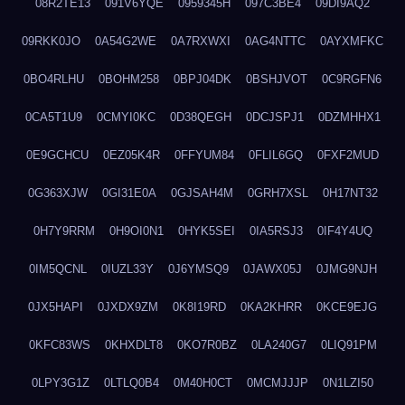
08R2TE13
091V6YQE
0959345H
097C3BE4
09DI9AQ2
09RKK0JO
0A54G2WE
0A7RXWXI
0AG4NTTC
0AYXMFKC
0BO4RLHU
0BOHM258
0BPJ04DK
0BSHJVOT
0C9RGFN6
0CA5T1U9
0CMYI0KC
0D38QEGH
0DCJSPJ1
0DZMHHX1
0E9GCHCU
0EZ05K4R
0FFYUM84
0FLIL6GQ
0FXF2MUD
0G363XJW
0GI31E0A
0GJSAH4M
0GRH7XSL
0H17NT32
0H7Y9RRM
0H9OI0N1
0HYK5SEI
0IA5RSJ3
0IF4Y4UQ
0IM5QCNL
0IUZL33Y
0J6YMSQ9
0JAWX05J
0JMG9NJH
0JX5HAPI
0JXDX9ZM
0K8I19RD
0KA2KHRR
0KCE9EJG
0KFC83WS
0KHXDLT8
0KO7R0BZ
0LA240G7
0LIQ91PM
0LPY3G1Z
0LTLQ0B4
0M40H0CT
0MCMJJJP
0N1LZI50