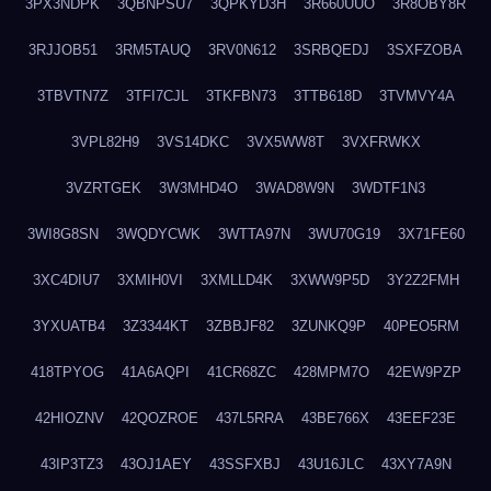
3PX3NDPK
3QBNPSU7
3QPKYD3H
3R660UUO
3R8OBY8R
3RJJOB51
3RM5TAUQ
3RV0N612
3SRBQEDJ
3SXFZOBA
3TBVTN7Z
3TFI7CJL
3TKFBN73
3TTB618D
3TVMVY4A
3VPL82H9
3VS14DKC
3VX5WW8T
3VXFRWKX
3VZRTGEK
3W3MHD4O
3WAD8W9N
3WDTF1N3
3WI8G8SN
3WQDYCWK
3WTTA97N
3WU70G19
3X71FE60
3XC4DIU7
3XMIH0VI
3XMLLD4K
3XWW9P5D
3Y2Z2FMH
3YXUATB4
3Z3344KT
3ZBBJF82
3ZUNKQ9P
40PEO5RM
418TPYOG
41A6AQPI
41CR68ZC
428MPM7O
42EW9PZP
42HIOZNV
42QOZROE
437L5RRA
43BE766X
43EEF23E
43IP3TZ3
43OJ1AEY
43SSFXBJ
43U16JLC
43XY7A9N