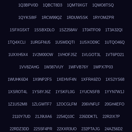
1Q3BPV0D
1QBCT8D3
1QMT9XGT
1QWO8TSQ
1QYKS8IF
1RCW99QZ
1RDUWSSK
1RYOMZPR
1SFXG5XT
1SSBXDLO
1SZ258AV
1T04TFO9
1T3A32QI
1TQ4XCLI
1URGFNU5
1USMDQTI
1USXOD9C
1UTQO46Q
1UXXH5X4
1V2M00OW
1VHOFJ5Z
1VLGOT3L
1VT6PD21
1VV8ZAHG
1W387VUY
1WFVB76Y
1WPX7P03
1WUHK6D4
1X9NP2FS
1XEHVF4N
1XFRA9ZO
1XS2YS68
1XSROT4L
1YS8YJ6Z
1YSKFL0G
1YUCNSFB
1YYN7W1J
1Z1US2M8
1ZLGWTF7
1ZOCGLFM
206VNFLF
20GH4EFO
2110Y7UD
21J9UIA6
2254Q10C
226DDKTL
22R2IX7P
22RDZ3DD
22S5F4PR
22XXR3UO
232PTAJG
24AZ56D2