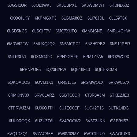
6JGSI1UR
6JQL3WKJ
6K3EBPX1
6K3WDMWT
6KDND60Z
6KOOILKY
6KPMGXPJ
6LGMA8OZ
6LI78JDL
6LL59T6X
6LSD5KCS
6LSGIF7V
6MC7XUTQ
6MNBISNE
6MRU4GHW
6MRWI2FW
6MUKQ2Q2
6N6MCPD2
6N8H9PB2
6NS1JPER
6NTR3U7I
6OXMG49D
6PHYGAFF
6PM1Z7A5
6PO2WC0X
6PPNPOF5
6Q23B2FW
6QE19FL3
6QEEKCMR
6QKOAUOS
6QVIJ1K1
6R431JL5
6RGMWOLX
6RKWC57X
6RMKNV3X
6RV8LARZ
6SBTC8OR
6T3R3AJM
6TKE2JE3
6TPRWJZM
6U06OJTH
6UJEQ0CF
6UQ42P16
6UTK14DG
6UU9ROQK
6UZUZF6L
6V4POCW2
6V6FZLKN
6VJVHI57
6VQ1DZQ1
6VZACB5E
6W0V02MY
6W1CRLU0
6WAOIUX0