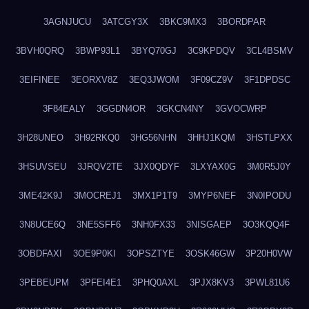
3AGNJUCU
3ATCGY3X
3BKC9MX3
3BORDPAR
3BVH0QRQ
3BWP93L1
3BYQ70GJ
3C9KPDQV
3CL4BSMV
3EIFINEE
3EORXV8Z
3EQ3JWOM
3F09CZ9V
3F1DPDSC
3F84EALY
3GGDN4OR
3GKCN4NY
3GVOCWRP
3H28UNEO
3H92RKQ0
3HG56NHN
3HHJ1KQM
3HSTLPXX
3HSUVSEU
3JRQV2TE
3JX0QDYF
3LXYAX0G
3M0R5J0Y
3ME42K9J
3MOCREJ1
3MX1P1T9
3MYP6NEF
3N0IPODU
3N8UCE6Q
3NE5SFF6
3NH0FX33
3NISGAEP
3O3KQQ4F
3OBDFAXI
3OE9P0KI
3OPSZTYE
3OSK46GW
3P20H0VW
3PEBEUPM
3PFEI4E1
3PHQ0AXL
3PJX8KV3
3PWL81U6