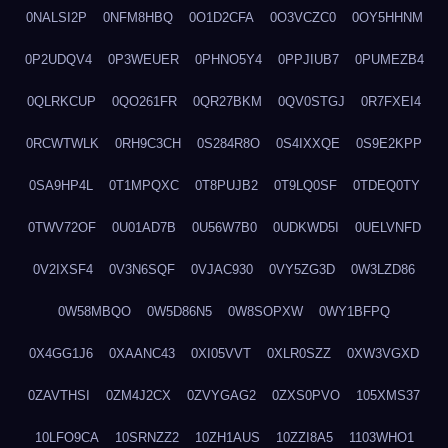
0NALSI2P
0NFM8HBQ
0O1D2CFA
0O3VCZC0
0OY5HHNM
0P2UDQV4
0P3WEUER
0PHNO5Y4
0PPJIUB7
0PUMEZB4
0QLRKCUP
0QO261FR
0QR27BKM
0QV0STGJ
0R7FXEI4
0RCWTWLK
0RH9C3CH
0S284R8O
0S4IXXQE
0S9E2KPP
0SA9HP4L
0T1MPQXC
0T8PUJB2
0T9LQ0SF
0TDEQ0TY
0TWV72OF
0U01AD7B
0U56W7B0
0UDKWD5I
0UELVNFD
0V2IXSF4
0V3N6SQF
0VJAC930
0VY5ZG3D
0W3LZD86
0W58MBQO
0W5D86N5
0W8SOPXW
0WY1BFPQ
0X4GG1J6
0XAANC43
0XI05VVT
0XLR0SZZ
0XW3VGXD
0ZAVTHSI
0ZM4J2CX
0ZVYGAG2
0ZXS0PVO
105XMS37
10LFO9CA
10SRNZZ2
10ZH1AUS
10ZZI8A5
1103WHO1