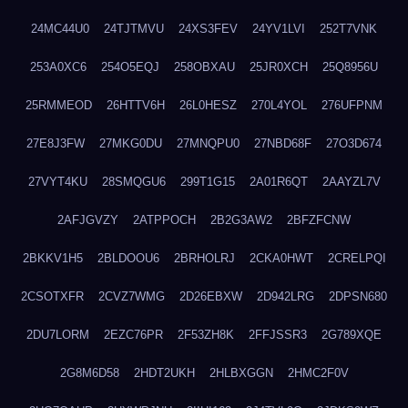
24MC44U0
24TJTMVU
24XS3FEV
24YV1LVI
252T7VNK
253A0XC6
254O5EQJ
258OBXAU
25JR0XCH
25Q8956U
25RMMEOD
26HTTV6H
26L0HESZ
270L4YOL
276UFPNM
27E8J3FW
27MKG0DU
27MNQPU0
27NBD68F
27O3D674
27VYT4KU
28SMQGU6
299T1G15
2A01R6QT
2AAYZL7V
2AFJGVZY
2ATPPOCH
2B2G3AW2
2BFZFCNW
2BKKV1H5
2BLDOOU6
2BRHOLRJ
2CKA0HWT
2CRELPQI
2CSOTXFR
2CVZ7WMG
2D26EBXW
2D942LRG
2DPSN680
2DU7LORM
2EZC76PR
2F53ZH8K
2FFJSSR3
2G789XQE
2G8M6D58
2HDT2UKH
2HLBXGGN
2HMC2F0V