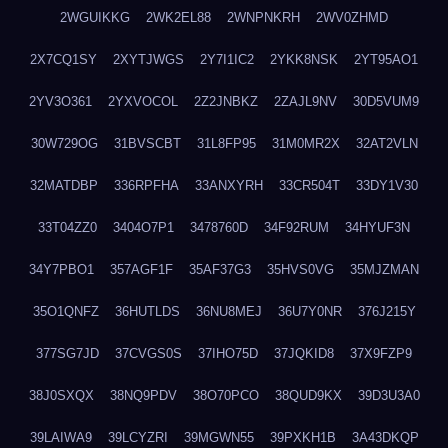
2WGUIKKG
2WK2EL88
2WNPNKRH
2WV0ZHMD
2X7CQ1SY
2XYTJWGS
2Y7I1IC2
2YKK8NSK
2YT95AO1
2YV3O361
2YXVOCOL
2Z2JNBKZ
2ZAJL9NV
30D5VUM9
30W729OG
31BVSCBT
31L8FP95
31M0MR2X
32AT2VLN
32MATDBP
336RPFHA
33ANXYRH
33CR504T
33DY1V30
33T04ZZ0
3404O7P1
3478760D
34F92RUM
34HYUF3N
34Y7PBO1
357AGF1F
35AF37G3
35HVS0VG
35MJZMAN
35O1QNFZ
36HUTLDS
36NU8MEJ
36U7Y0NR
376J215Y
377SG7JD
37CVGS0S
37IHO75D
37JQKID8
37X9FZP9
38J0SXQX
38NQ9PDV
38O70PCO
38QUD9KX
39D3U3A0
39LAIWA9
39LCYZRI
39MGWN55
39PXKH1B
3A43DKQP