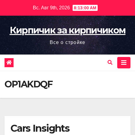
Перейти
Вс. Авг 9th, 2026
8:13:01 AM
к
содержимому
Кирпичик за кирпичиком
Все о стройке
OP1AKDQF
Cars Insights