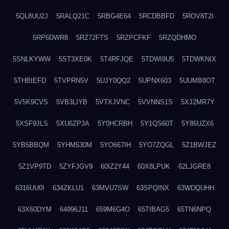
5QL8UU2J
5RALQ21C
5RBG4E64
5RCDBBFD
5ROV8T2I
5RP6DWR8
5RZ72FTS
5RZPCFKF
5RZQDHMO
5SNLKYWW
5ST3XE0K
5T4RFJQE
5TDWI9U5
5TDWKNIX
5THBIEFD
5TVPRN5V
5UJY0QQ2
5UPNX603
5UUMB8OT
5V5K9CVS
5VB3LIYB
5VTXJVNC
5VVNNS1S
5XJ2MR7Y
5XSF9JLS
5XU6ZP3A
5Y0HCRBH
5Y1QS60T
5Y86UZX6
5YB5BBQM
5YHM530M
5YO667IH
5YO7ZQGL
5Z1BWJEZ
5Z1VP9TD
5ZYFJGV9
60IZ2Y44
60X8LPUK
62LJGRE8
6316UU0I
634ZKLU1
63MVU7SW
63SPQINX
63WDQUHH
63X60DYM
64996J11
659M6G4O
65TIBAG5
65TN6NPQ