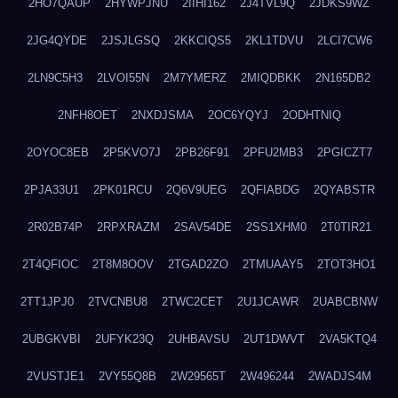
2HO7QAUP
2HYWPJNU
2IIHI162
2J4TVL9Q
2JDKS9WZ
2JG4QYDE
2JSJLGSQ
2KKCIQS5
2KL1TDVU
2LCI7CW6
2LN9C5H3
2LVOI55N
2M7YMERZ
2MIQDBKK
2N165DB2
2NFH8OET
2NXDJSMA
2OC6YQYJ
2ODHTNIQ
2OYOC8EB
2P5KVO7J
2PB26F91
2PFU2MB3
2PGICZT7
2PJA33U1
2PK01RCU
2Q6V9UEG
2QFIABDG
2QYABSTR
2R02B74P
2RPXRAZM
2SAV54DE
2SS1XHM0
2T0TIR21
2T4QFIOC
2T8M8OOV
2TGAD2ZO
2TMUAAY5
2TOT3HO1
2TT1JPJ0
2TVCNBU8
2TWC2CET
2U1JCAWR
2UABCBNW
2UBGKVBI
2UFYK23Q
2UHBAVSU
2UT1DWVT
2VA5KTQ4
2VUSTJE1
2VY55Q8B
2W29565T
2W496244
2WADJS4M