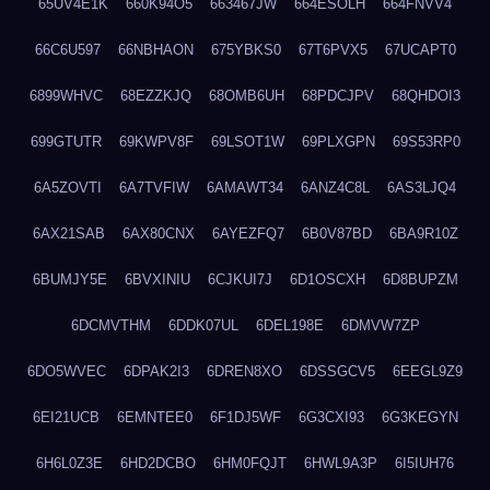
65UV4E1K
660K94O5
663467JW
664ESOLH
664FNVV4
66C6U597
66NBHAON
675YBKS0
67T6PVX5
67UCAPT0
6899WHVC
68EZZKJQ
68OMB6UH
68PDCJPV
68QHDOI3
699GTUTR
69KWPV8F
69LSOT1W
69PLXGPN
69S53RP0
6A5ZOVTI
6A7TVFIW
6AMAWT34
6ANZ4C8L
6AS3LJQ4
6AX21SAB
6AX80CNX
6AYEZFQ7
6B0V87BD
6BA9R10Z
6BUMJY5E
6BVXINIU
6CJKUI7J
6D1OSCXH
6D8BUPZM
6DCMVTHM
6DDK07UL
6DEL198E
6DMVW7ZP
6DO5WVEC
6DPAK2I3
6DREN8XO
6DSSGCV5
6EEGL9Z9
6EI21UCB
6EMNTEE0
6F1DJ5WF
6G3CXI93
6G3KEGYN
6H6L0Z3E
6HD2DCBO
6HM0FQJT
6HWL9A3P
6I5IUH76