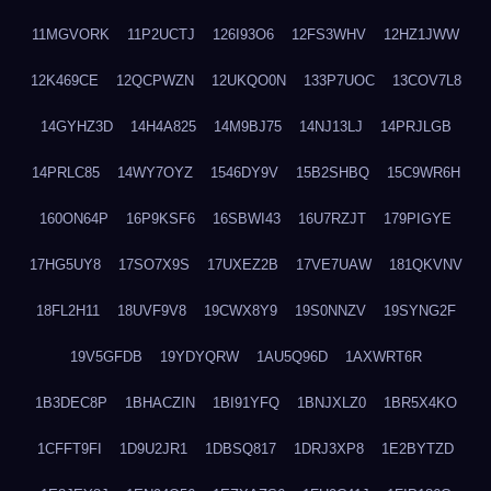
11MGVORK
11P2UCTJ
126I93O6
12FS3WHV
12HZ1JWW
12K469CE
12QCPWZN
12UKQO0N
133P7UOC
13COV7L8
14GYHZ3D
14H4A825
14M9BJ75
14NJ13LJ
14PRJLGB
14PRLC85
14WY7OYZ
1546DY9V
15B2SHBQ
15C9WR6H
160ON64P
16P9KSF6
16SBWI43
16U7RZJT
179PIGYE
17HG5UY8
17SO7X9S
17UXEZ2B
17VE7UAW
181QKVNV
18FL2H11
18UVF9V8
19CWX8Y9
19S0NNZV
19SYNG2F
19V5GFDB
19YDYQRW
1AU5Q96D
1AXWRT6R
1B3DEC8P
1BHACZIN
1BI91YFQ
1BNJXLZ0
1BR5X4KO
1CFFT9FI
1D9U2JR1
1DBSQ817
1DRJ3XP8
1E2BYTZD