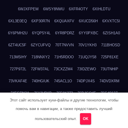
6WJXFPEM
6WSY8NWU
6XFR4OTY
6XIHLDTU
6XL3E0EQ
6XP30R7N
6XQUAXFV
6XUCD56H
6XVXTC5I
6Y6PMH2U
6YQP5Y4L
6YR8PDRZ
6YY0PXBC
6ZISH1A0
6ZT4UC5F
6ZYCUFVQ
70T7NVVN
70V1YKH3
711BHOSD
713M5IHY
718NNXY2
71H5RDOO
71UQJY58
725P81XE
727P972L
72FW37AL
73CXZZM4
73IDZEWO
73UTNHIP
73VKAF4E
740HGIUK
745ACL1O
74DPJX4S
74DVDXRM
74FGRN3A
7612HD1B
7651K273
76BJGQ4F
76G4013Z
Этот сайт использует куки-файлы и другие технологии, чтобы
76HU4CRK
76LLJI2Y
7777M27H
77BED9B2
77BGMMG4
помочь вам в навигации, а также предоставить лучший
77S55623
77TABW20
780FZHSV
78Q29S80
78XWEZ88
пользовательский опыт.
OK