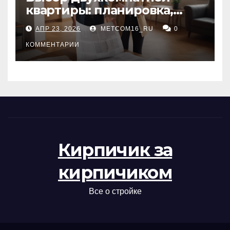
квартиры: планировка,
состояние жилья и
АПР 23, 2026
METCOM16_RU
0
проверка документов
КОММЕНТАРИИ
Кирпичик за
кирпичиком
Все о стройке