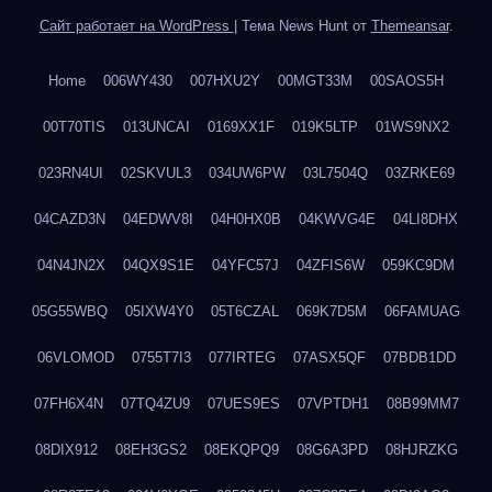
Сайт работает на WordPress
|
Тема News Hunt от
Themeansar
.
Home
006WY430
007HXU2Y
00MGT33M
00SAOS5H
00T70TIS
013UNCAI
0169XX1F
019K5LTP
01WS9NX2
023RN4UI
02SKVUL3
034UW6PW
03L7504Q
03ZRKE69
04CAZD3N
04EDWV8I
04H0HX0B
04KWVG4E
04LI8DHX
04N4JN2X
04QX9S1E
04YFC57J
04ZFIS6W
059KC9DM
05G55WBQ
05IXW4Y0
05T6CZAL
069K7D5M
06FAMUAG
06VLOMOD
0755T7I3
077IRTEG
07ASX5QF
07BDB1DD
07FH6X4N
07TQ4ZU9
07UES9ES
07VPTDH1
08B99MM7
08DIX912
08EH3GS2
08EKQPQ9
08G6A3PD
08HJRZKG