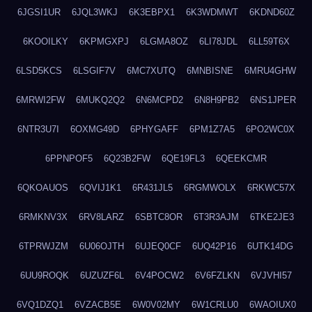
6JGSI1UR
6JQL3WKJ
6K3EBPX1
6K3WDMWT
6KDND60Z
6KOOILKY
6KPMGXPJ
6LGMA8OZ
6LI78JDL
6LL59T6X
6LSD5KCS
6LSGIF7V
6MC7XUTQ
6MNBISNE
6MRU4GHW
6MRWI2FW
6MUKQ2Q2
6N6MCPD2
6N8H9PB2
6NS1JPER
6NTR3U7I
6OXMG49D
6PHYGAFF
6PM1Z7A5
6PO2WC0X
6PPNPOF5
6Q23B2FW
6QE19FL3
6QEEKCMR
6QKOAUOS
6QVIJ1K1
6R431JL5
6RGMWOLX
6RKWC57X
6RMKNV3X
6RV8LARZ
6SBTC8OR
6T3R3AJM
6TKE2JE3
6TPRWJZM
6U06OJTH
6UJEQ0CF
6UQ42P16
6UTK14DG
6UU9ROQK
6UZUZF6L
6V4POCW2
6V6FZLKN
6VJVHI57
6VQ1DZQ1
6VZACB5E
6W0V02MY
6W1CRLU0
6WAOIUX0