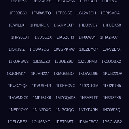
1E8JEY8J
1EN94O56
1EZXAZS6
1FH0C41J
1FIP186C
1FJ0BB6J
1FM8AVFQ
1FP03I5E
1GL2VJGH
1GRISVQA
1GWILLXI
1H4L4ROK
1HAKMC6P
1HDB3VUY
1HHJEK58
1HR93CXT
1I70CGZX
1IASZ8H3
1IF86W04
1IHA2RU7
1IOKJ9IZ
1IOWA7OG
1IWGPKRW
1JEZBYO7
1JFVZL7X
1JKQPSW2
1JL35ZZ0
1JUOBZ9U
1JZ9UNM8
1K1OOBX2
1KJONM1Y
1KJVH227
1KMG68BO
1KQW0D9E
1KUB22OP
1KUC7YQ5
1KVUSEU1
1L0EECVC
1L92C1GM
1LO2KT45
1LVWMXC9
1MF16JX6
1MZGQ4D3
1N3AELFF
1N3R82X5
1NERJOY9
1NIN2DXO
1NIPGIQG
1NTYF4RH
1NZ06F8Q
1OELGBE2
1OUI6BYG
1PET0A5T
1PMAFB0V
1PSGIWB2