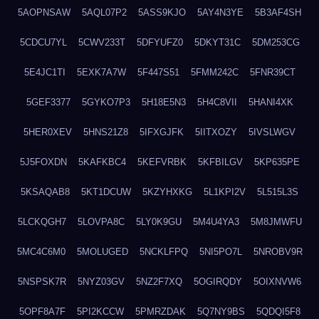
5AOPNSAW
5AQL07P2
5ASS9KJO
5AY4N3YE
5B3AF4SH
5CDCU7YL
5CWV233T
5DFYUFZ0
5DKYT31C
5DM253CG
5E4JC1TI
5EXK7A7W
5F447S51
5FMM242C
5FNR39CT
5GEF3377
5GYKO7P3
5H18E5N3
5H4C8VII
5HANI4XK
5HER0XEV
5HNS21Z8
5IFXGJFK
5IITXOZY
5IVSLWGV
5J5FOXDN
5KAFKBC4
5KEFVRBK
5KFBILGV
5KP635PE
5KSAQAB8
5KT1DCUW
5KZYHXKG
5L1KPI2V
5L515L3S
5LCKQGH7
5LOVPA8C
5LY0K9GU
5M4U4YA3
5M8JMWFU
5MC4C6M0
5MOLUGED
5NCKLFPQ
5NI5PO7L
5NROBV9R
5NSPSK7R
5NYZ03GV
5NZ2F7XQ
5OGIRQDY
5OIXNVW6
5OPF8A7F
5PI2KCCW
5PMRZDAK
5Q7NY9BS
5QDQI5F8