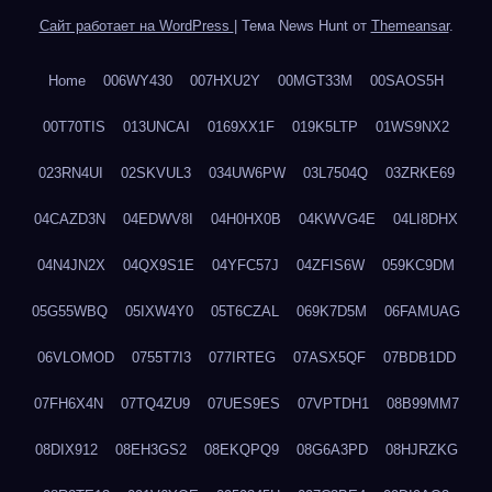
Сайт работает на WordPress
|
Тема News Hunt от
Themeansar
.
Home
006WY430
007HXU2Y
00MGT33M
00SAOS5H
00T70TIS
013UNCAI
0169XX1F
019K5LTP
01WS9NX2
023RN4UI
02SKVUL3
034UW6PW
03L7504Q
03ZRKE69
04CAZD3N
04EDWV8I
04H0HX0B
04KWVG4E
04LI8DHX
04N4JN2X
04QX9S1E
04YFC57J
04ZFIS6W
059KC9DM
05G55WBQ
05IXW4Y0
05T6CZAL
069K7D5M
06FAMUAG
06VLOMOD
0755T7I3
077IRTEG
07ASX5QF
07BDB1DD
07FH6X4N
07TQ4ZU9
07UES9ES
07VPTDH1
08B99MM7
08DIX912
08EH3GS2
08EKQPQ9
08G6A3PD
08HJRZKG