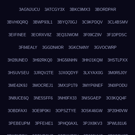
3AGNJUCU
3ATCGY3X
3BKC9MX3
3BORDPAR
3BVH0QRQ
3BWP93L1
3BYQ70GJ
3C9KPDQV
3CL4BSMV
3EIFINEE
3EORXV8Z
3EQ3JWOM
3F09CZ9V
3F1DPDSC
3F84EALY
3GGDN4OR
3GKCN4NY
3GVOCWRP
3H28UNEO
3H92RKQ0
3HG56NHN
3HHJ1KQM
3HSTLPXX
3HSUVSEU
3JRQV2TE
3JX0QDYF
3LXYAX0G
3M0R5J0Y
3ME42K9J
3MOCREJ1
3MX1P1T9
3MYP6NEF
3N0IPODU
3N8UCE6Q
3NE5SFF6
3NH0FX33
3NISGAEP
3O3KQQ4F
3OBDFAXI
3OE9P0KI
3OPSZTYE
3OSK46GW
3P20H0VW
3PEBEUPM
3PFEI4E1
3PHQ0AXL
3PJX8KV3
3PWL81U6