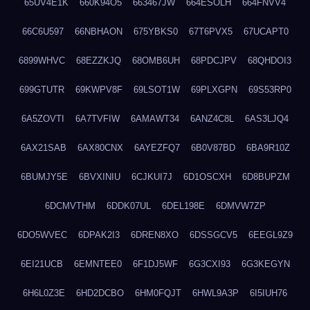
65UV4E1K
660K94O5
663467JW
664ESOLH
664FNVV4
66C6U597
66NBHAON
675YBKS0
67T6PVX5
67UCAPT0
6899WHVC
68EZZKJQ
68OMB6UH
68PDCJPV
68QHDOI3
699GTUTR
69KWPV8F
69LSOT1W
69PLXGPN
69S53RP0
6A5ZOVTI
6A7TVFIW
6AMAWT34
6ANZ4C8L
6AS3LJQ4
6AX21SAB
6AX80CNX
6AYEZFQ7
6B0V87BD
6BA9R10Z
6BUMJY5E
6BVXINIU
6CJKUI7J
6D1OSCXH
6D8BUPZM
6DCMVTHM
6DDK07UL
6DEL198E
6DMVW7ZP
6DO5WVEC
6DPAK2I3
6DREN8XO
6DSSGCV5
6EEGL9Z9
6EI21UCB
6EMNTEE0
6F1DJ5WF
6G3CXI93
6G3KEGYN
6H6L0Z3E
6HD2DCBO
6HM0FQJT
6HWL9A3P
6I5IUH76