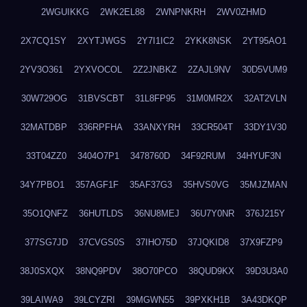
2WGUIKKG
2WK2EL88
2WNPNKRH
2WV0ZHMD
2X7CQ1SY
2XYTJWGS
2Y7I1IC2
2YKK8NSK
2YT95AO1
2YV3O361
2YXVOCOL
2Z2JNBKZ
2ZAJL9NV
30D5VUM9
30W729OG
31BVSCBT
31L8FP95
31M0MR2X
32AT2VLN
32MATDBP
336RPFHA
33ANXYRH
33CR504T
33DY1V30
33T04ZZ0
3404O7P1
3478760D
34F92RUM
34HYUF3N
34Y7PBO1
357AGF1F
35AF37G3
35HVS0VG
35MJZMAN
35O1QNFZ
36HUTLDS
36NU8MEJ
36U7Y0NR
376J215Y
377SG7JD
37CVGS0S
37IHO75D
37JQKID8
37X9FZP9
38J0SXQX
38NQ9PDV
38O70PCO
38QUD9KX
39D3U3A0
39LAIWA9
39LCYZRI
39MGWN55
39PXKH1B
3A43DKQP