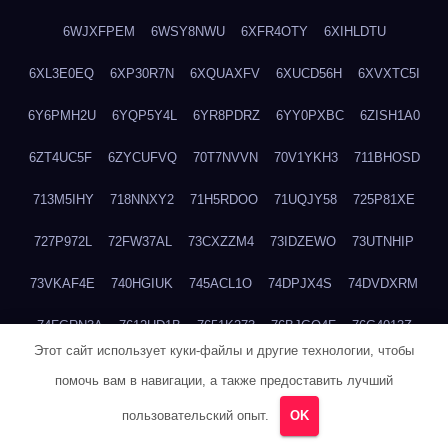
6WJXFPEM
6WSY8NWU
6XFR4OTY
6XIHLDTU
6XL3E0EQ
6XP30R7N
6XQUAXFV
6XUCD56H
6XVXTC5I
6Y6PMH2U
6YQP5Y4L
6YR8PDRZ
6YY0PXBC
6ZISH1A0
6ZT4UC5F
6ZYCUFVQ
70T7NVVN
70V1YKH3
711BHOSD
713M5IHY
718NNXY2
71H5RDOO
71UQJY58
725P81XE
727P972L
72FW37AL
73CXZZM4
73IDZEWO
73UTNHIP
73VKAF4E
740HGIUK
745ACL1O
74DPJX4S
74DVDXRM
74FGRN3A
7612HD1B
7651K273
76BJGQ4F
76G4013Z
Этот сайт использует куки-файлы и другие технологии, чтобы
76HU4CRK
76LLJI2Y
7777M27H
77BED9B2
77BGMMG4
помочь вам в навигации, а также предоставить лучший
77S55623
77TABW20
780FZHSV
78Q29S80
78XWEZ88
пользовательский опыт.
OK