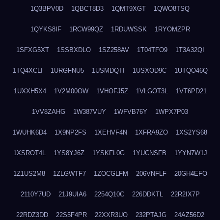
1Q3BPV0D
1QBCT8D3
1QMT9XGT
1QWO8TSQ
1QYKS8IF
1RCW99QZ
1RDUWSSK
1RYOMZPR
1SFXG5XT
1SSBXDLO
1SZ258AV
1T04TFO9
1T3A32QI
1TQ4XCLI
1URGFNU5
1USMDQTI
1USXOD9C
1UTQO46Q
1UXXH5X4
1V2M00OW
1VHOFJ5Z
1VLGOT3L
1VT6PD21
1VV8ZAHG
1W387VUY
1WFVB76Y
1WPX7P03
1WUHK6D4
1X9NP2FS
1XEHVF4N
1XFRA9ZO
1XS2YS68
1XSROT4L
1YS8YJ6Z
1YSKFL0G
1YUCNSFB
1YYN7W1J
1Z1US2M8
1ZLGWTF7
1ZOCGLFM
206VNFLF
20GH4EFO
2110Y7UD
21J9UIA6
2254Q10C
226DDKTL
22R2IX7P
22RDZ3DD
22S5F4PR
22XXR3UO
232PTAJG
24AZ56D2