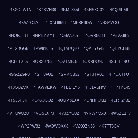
4K2GFW1N
4K4KVN36
4KML855I
4KNS3G0Y
4KQJIFMI
4KWTO3AT
4LXNH9M8
4M8RR8DW
4NNSAVOG
4NOFJHTI
4NRBYMY1
4O9WC0SL
4ORR508B
4P5VX889
4PE2DGG9
4PW810LS
4Q1M7Q60
4QAHYG43
4QHYCH8B
4QL610TS
4QRSJ753
4QVTMIC5
4QXRDQN7
4S31TENQ
4SGZZGF9
4SHI3FUE
4SRMCB32
4SYJTR01
4T4UXTTO
4T8GUZVK
4TAWVEKW
4TBBI1Y5
4TJ1ASNW
4TPTYC45
4TSJ6PJX
4U48QGQ2
4UMM8LXA
4UNHPQM1
4URT243L
4VFMWJZ0
4VGSLXPJ
4VJZYO02
4VNW7KSQ
4W6ZE1F7
4WP2PW82
4WQWQXX8
4WXQZN38
4X7TT8GV