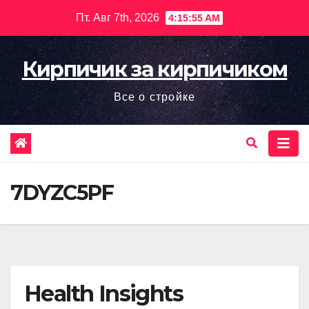
Перейти
Пт. Авг 7th, 2026
4:15:56 AM
к
содержимому
Кирпичик за кирпичиком
Все о стройке
7DYZC5PF
Health Insights