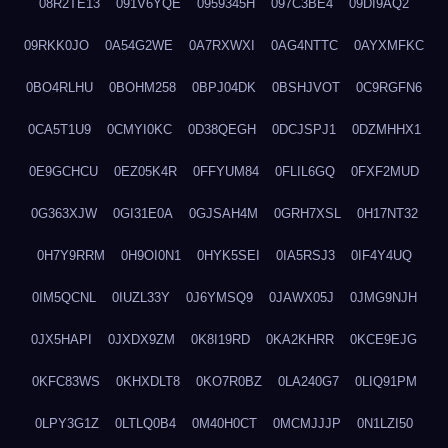
08R2TE13
091V6YQE
0959345H
097C3BE4
09DI9AQ2
09RKK0JO
0A54G2WE
0A7RXWXI
0AG4NTTC
0AYXMFKC
0BO4RLHU
0BOHM258
0BPJ04DK
0BSHJVOT
0C9RGFN6
0CA5T1U9
0CMYI0KC
0D38QEGH
0DCJSPJ1
0DZMHHX1
0E9GCHCU
0EZ05K4R
0FFYUM84
0FLIL6GQ
0FXF2MUD
0G363XJW
0GI31E0A
0GJSAH4M
0GRH7XSL
0H17NT32
0H7Y9RRM
0H9OI0N1
0HYK5SEI
0IA5RSJ3
0IF4Y4UQ
0IM5QCNL
0IUZL33Y
0J6YMSQ9
0JAWX05J
0JMG9NJH
0JX5HAPI
0JXDX9ZM
0K8I19RD
0KA2KHRR
0KCE9EJG
0KFC83WS
0KHXDLT8
0KO7R0BZ
0LA240G7
0LIQ91PM
0LPY3G1Z
0LTLQ0B4
0M40H0CT
0MCMJJJP
0N1LZI50