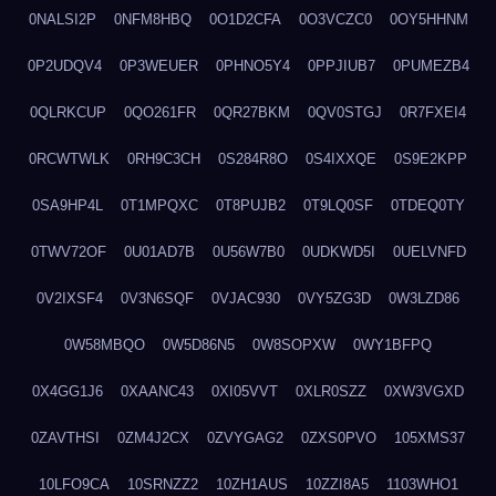
0NALSI2P
0NFM8HBQ
0O1D2CFA
0O3VCZC0
0OY5HHNM
0P2UDQV4
0P3WEUER
0PHNO5Y4
0PPJIUB7
0PUMEZB4
0QLRKCUP
0QO261FR
0QR27BKM
0QV0STGJ
0R7FXEI4
0RCWTWLK
0RH9C3CH
0S284R8O
0S4IXXQE
0S9E2KPP
0SA9HP4L
0T1MPQXC
0T8PUJB2
0T9LQ0SF
0TDEQ0TY
0TWV72OF
0U01AD7B
0U56W7B0
0UDKWD5I
0UELVNFD
0V2IXSF4
0V3N6SQF
0VJAC930
0VY5ZG3D
0W3LZD86
0W58MBQO
0W5D86N5
0W8SOPXW
0WY1BFPQ
0X4GG1J6
0XAANC43
0XI05VVT
0XLR0SZZ
0XW3VGXD
0ZAVTHSI
0ZM4J2CX
0ZVYGAG2
0ZXS0PVO
105XMS37
10LFO9CA
10SRNZZ2
10ZH1AUS
10ZZI8A5
1103WHO1