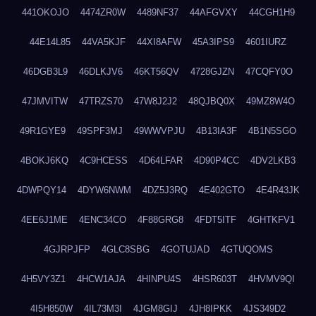
441OKOJO
4474ZR0W
4489NF37
44AFGVXY
44CGH1H9
44E14L85
44VA5KJF
44XI8AFW
45A3IPS9
4601IURZ
46DGB3L9
46DLKJV6
46KT56QV
4728GJZN
47CQFY0O
47JMVITW
47TRZS70
47W8J2J2
48QJBQ0X
49MZ8W4O
49R1GYE9
49SPF3MJ
49WWVPJU
4B13IA3F
4B1N5SGO
4BOKJ6KQ
4C9HCESS
4D64LFAR
4D90P4CC
4DV2LKB3
4DWPQY14
4DYW6NWM
4DZ5J3RQ
4E402GTO
4E4R43JK
4EE6J1ME
4ENC34CO
4F88GRG8
4FDT5ITF
4GHTKFV1
4GJRPJFP
4GLC8SBG
4GOTUJAD
4GTUQOMS
4H5VY3Z1
4HCW1AJA
4HINPU4S
4HSR603T
4HVMV9QI
4I5H850W
4IL73M3I
4JGM8GIJ
4JH8IPKK
4JS349D2