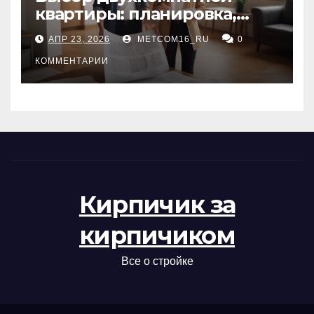
квартиры: планировка,
состояние жилья и
АПР 23, 2026
METCOM16_RU
0
проверка документов
КОММЕНТАРИИ
Кирпичик за
кирпичиком
Все о стройке