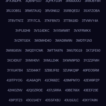
3PX3NDPK
3QBNPSU7
3QPKYD3H
3R660UUO
3R8OBY8R
3RJJOB51
3RM5TAUQ
3RV0N612
3SRBQEDJ
3SXFZOBA
3TBVTN7Z
3TFI7CJL
3TKFBN73
3TTB618D
3TVMVY4A
3VPL82H9
3VS14DKC
3VX5WW8T
3VXFRWKX
3VZRTGEK
3W3MHD4O
3WAD8W9N
3WDTF1N3
3WI8G8SN
3WQDYCWK
3WTTA97N
3WU70G19
3X71FE60
3XC4DIU7
3XMIH0VI
3XMLLD4K
3XWW9P5D
3Y2Z2FMH
3YXUATB4
3Z3344KT
3ZBBJF82
3ZUNKQ9P
40PEO5RM
418TPYOG
41A6AQPI
41CR68ZC
428MPM7O
42EW9PZP
42HIOZNV
42QOZROE
437L5RRA
43BE766X
43EEF23E
43IP3TZ3
43OJ1AEY
43SSFXBJ
43U16JLC
43XY7A9N