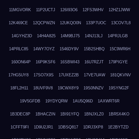
11MGVORK
11P2UCTJ
126I93O6
12FS3WHV
12HZ1JWW
12K469CE
12QCPWZN
12UKQO0N
133P7UOC
13COV7L8
14GYHZ3D
14H4A825
14M9BJ75
14NJ13LJ
14PRJLGB
14PRLC85
14WY7OYZ
1546DY9V
15B2SHBQ
15C9WR6H
160ON64P
16P9KSF6
16SBWI43
16U7RZJT
179PIGYE
17HG5UY8
17SO7X9S
17UXEZ2B
17VE7UAW
181QKVNV
18FL2H11
18UVF9V8
19CWX8Y9
19S0NNZV
19SYNG2F
19V5GFDB
19YDYQRW
1AU5Q96D
1AXWRT6R
1B3DEC8P
1BHACZIN
1BI91YFQ
1BNJXLZ0
1BR5X4KO
1CFFT9FI
1D9U2JR1
1DBSQ817
1DRJ3XP8
1E2BYTZD