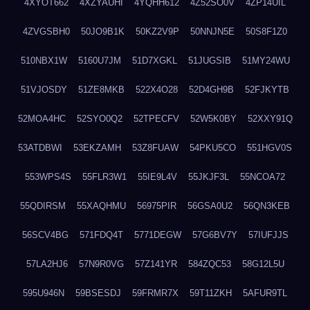
4XYOT662
4XZYAUHI
4YQHH612
4Z52SO0V
4ZP14UIL
4ZVGSBH0
50JO9B1K
50KZ2V9P
50NNJN5E
50S8F1Z0
510NBX1W
5160U7JM
51D7XGKL
51JUGSIB
51MY24WU
51VJOSDY
51ZE8MKB
522X4O28
52D4GH9B
52FJKYTB
52MOA4HC
52SYO0Q2
52TPECFV
52W5K0BY
52XXY91Q
53ATDBWI
53EKZAMH
53Z8FUAW
54PKU5CO
551HGV0S
553WPS4S
55FLR3W1
55IE9L4V
55JKJF3L
55NCOA72
55QDIRSM
55XAQHMU
56975PIR
56GSA0U2
56QN3KEB
56SCV4BG
571FDQ4T
5771DEGW
57G6BV7Y
57IUFJJS
57LA2HJ6
57N9R0VG
57Z141YR
584ZQC53
58G12L5U
595U946N
59BSESDJ
59FRMR7X
59T11ZKH
5AFUR9TL