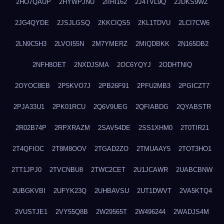
2HO7QAUP
2HYWPJNU
2IIHI162
2J4TVL9Q
2JDKS9WZ
2JG4QYDE
2JSJLGSQ
2KKCIQS5
2KL1TDVU
2LCI7CW6
2LN9C5H3
2LVOI55N
2M7YMERZ
2MIQDBKK
2N165DB2
2NFH8OET
2NXDJSMA
2OC6YQYJ
2ODHTNIQ
2OYOC8EB
2P5KVO7J
2PB26F91
2PFU2MB3
2PGICZT7
2PJA33U1
2PK01RCU
2Q6V9UEG
2QFIABDG
2QYABSTR
2R02B74P
2RPXRAZM
2SAV54DE
2SS1XHM0
2T0TIR21
2T4QFIOC
2T8M8OOV
2TGAD2ZO
2TMUAAY5
2TOT3HO1
2TT1JPJ0
2TVCNBU8
2TWC2CET
2U1JCAWR
2UABCBNW
2UBGKVBI
2UFYK23Q
2UHBAVSU
2UT1DWVT
2VA5KTQ4
2VUSTJE1
2VY55Q8B
2W29565T
2W496244
2WADJS4M