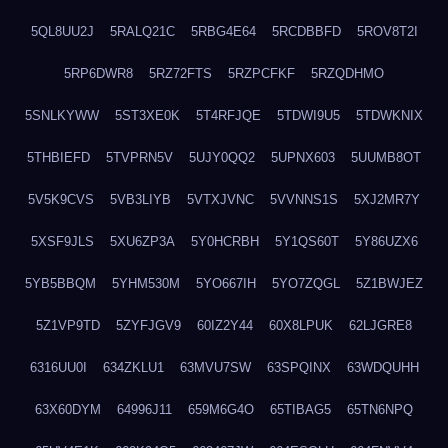
5QL8UU2J
5RALQ21C
5RBG4E64
5RCDBBFD
5ROV8T2I
5RP6DWR8
5RZ72FTS
5RZPCFKF
5RZQDHMO
5SNLKYWW
5ST3XE0K
5T4RFJQE
5TDWI9U5
5TDWKNIX
5THBIEFD
5TVPRN5V
5UJY0QQ2
5UPNX603
5UUMB8OT
5V5K9CVS
5VB3LIYB
5VTXJVNC
5VVNNS1S
5XJ2MR7Y
5XSF9JLS
5XU6ZP3A
5Y0HCRBH
5Y1QS60T
5Y86UZX6
5YB5BBQM
5YHM530M
5YO667IH
5YO7ZQGL
5Z1BWJEZ
5Z1VP9TD
5ZYFJGV9
60IZ2Y44
60X8LPUK
62LJGRE8
6316UU0I
634ZKLU1
63MVU7SW
63SPQINX
63WDQUHH
63X60DYM
64996J11
659M6G4O
65TIBAG5
65TN6NPQ