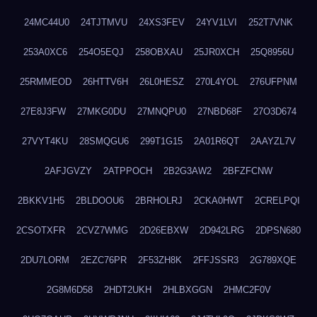
24MC44U0
24TJTMVU
24XS3FEV
24YV1LVI
252T7VNK
253A0XC6
254O5EQJ
258OBXAU
25JR0XCH
25Q8956U
25RMMEOD
26HTTV6H
26L0HESZ
270L4YOL
276UFPNM
27E8J3FW
27MKG0DU
27MNQPU0
27NBD68F
27O3D674
27VYT4KU
28SMQGU6
299T1G15
2A01R6QT
2AAYZL7V
2AFJGVZY
2ATPPOCH
2B2G3AW2
2BFZFCNW
2BKKV1H5
2BLDOOU6
2BRHOLRJ
2CKA0HWT
2CRELPQI
2CSOTXFR
2CVZ7WMG
2D26EBXW
2D942LRG
2DPSN680
2DU7LORM
2EZC76PR
2F53ZH8K
2FFJSSR3
2G789XQE
2G8M6D58
2HDT2UKH
2HLBXGGN
2HMC2F0V