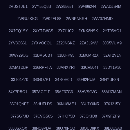
2VUSTJE1
2VY55Q8B
2W29565T
2W496244
2WADJS4M
2WGUIKKG
2WK2EL88
2WNPNKRH
2WV0ZHMD
2X7CQ1SY
2XYTJWGS
2Y7I1IC2
2YKK8NSK
2YT95AO1
2YV3O361
2YXVOCOL
2Z2JNBKZ
2ZAJL9NV
30D5VUM9
30W729OG
31BVSCBT
31L8FP95
31M0MR2X
32AT2VLN
32MATDBP
336RPFHA
33ANXYRH
33CR504T
33DY1V30
33T04ZZ0
3404O7P1
3478760D
34F92RUM
34HYUF3N
34Y7PBO1
357AGF1F
35AF37G3
35HVS0VG
35MJZMAN
35O1QNFZ
36HUTLDS
36NU8MEJ
36U7Y0NR
376J215Y
377SG7JD
37CVGS0S
37IHO75D
37JQKID8
37X9FZP9
38J0SXQX
38NQ9PDV
38O70PCO
38QUD9KX
39D3U3A0