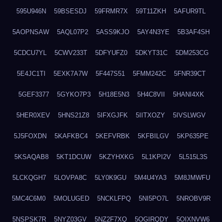
595U946N
59BSESDJ
59FRMR7X
59T11ZKH
5AFUR9TL
5AOPNSAW
5AQL07P2
5ASS9KJO
5AY4N3YE
5B3AF4SH
5CDCU7YL
5CWV233T
5DFYUFZ0
5DKYT31C
5DM253CG
5E4JC1TI
5EXK7A7W
5F447S51
5FMM242C
5FNR39CT
5GEF3377
5GYKO7P3
5H18E5N3
5H4C8VII
5HANI4XK
5HER0XEV
5HNS21Z8
5IFXGJFK
5IITXOZY
5IVSLWGV
5J5FOXDN
5KAFKBC4
5KEFVRBK
5KFBILGV
5KP635PE
5KSAQAB8
5KT1DCUW
5KZYHXKG
5L1KPI2V
5L515L3S
5LCKQGH7
5LOVPA8C
5LY0K9GU
5M4U4YA3
5M8JMWFU
5MC4C6M0
5MOLUGED
5NCKLFPQ
5NI5PO7L
5NROBV9R
5NSPSK7R
5NYZ03GV
5NZ2F7XQ
5OGIRQDY
5OIXNVW6