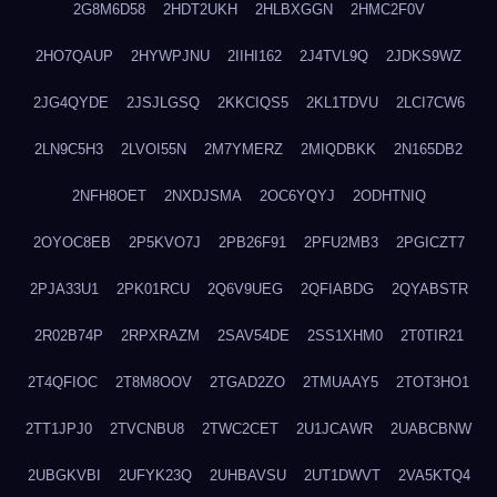
2G8M6D58
2HDT2UKH
2HLBXGGN
2HMC2F0V
2HO7QAUP
2HYWPJNU
2IIHI162
2J4TVL9Q
2JDKS9WZ
2JG4QYDE
2JSJLGSQ
2KKCIQS5
2KL1TDVU
2LCI7CW6
2LN9C5H3
2LVOI55N
2M7YMERZ
2MIQDBKK
2N165DB2
2NFH8OET
2NXDJSMA
2OC6YQYJ
2ODHTNIQ
2OYOC8EB
2P5KVO7J
2PB26F91
2PFU2MB3
2PGICZT7
2PJA33U1
2PK01RCU
2Q6V9UEG
2QFIABDG
2QYABSTR
2R02B74P
2RPXRAZM
2SAV54DE
2SS1XHM0
2T0TIR21
2T4QFIOC
2T8M8OOV
2TGAD2ZO
2TMUAAY5
2TOT3HO1
2TT1JPJ0
2TVCNBU8
2TWC2CET
2U1JCAWR
2UABCBNW
2UBGKVBI
2UFYK23Q
2UHBAVSU
2UT1DWVT
2VA5KTQ4