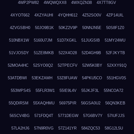
4WP2PW82
4WQWQXX8
4WXQZN38
4X7TT8GV
4XYOT662
4XZYAUHI
4YQHH612
4Z52SO0V
4ZP14UIL
4ZVGSBH0
50JO9B1K
50KZ2V9P
50NNJN5E
50S8F1Z0
510NBX1W
5160U7JM
51D7XGKL
51JUGSIB
51MY24WU
51VJOSDY
51ZE8MKB
522X4O28
52D4GH9B
52FJKYTB
52MOA4HC
52SYO0Q2
52TPECFV
52W5K0BY
52XXY91Q
53ATDBWI
53EKZAMH
53Z8FUAW
54PKU5CO
551HGV0S
553WPS4S
55FLR3W1
55IE9L4V
55JKJF3L
55NCOA72
55QDIRSM
55XAQHMU
56975PIR
56GSA0U2
56QN3KEB
56SCV4BG
571FDQ4T
5771DEGW
57G6BV7Y
57IUFJJS
57LA2HJ6
57N9R0VG
57Z141YR
584ZQC53
58G12L5U