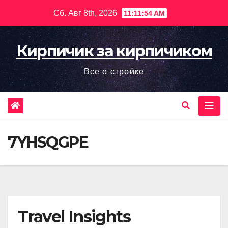
Перейти
Сб. Авг 8th, 2026
11:11:56 AM
к
содержимому
Кирпичик за кирпичиком
Все о стройке
7YHSQGPE
Travel Insights