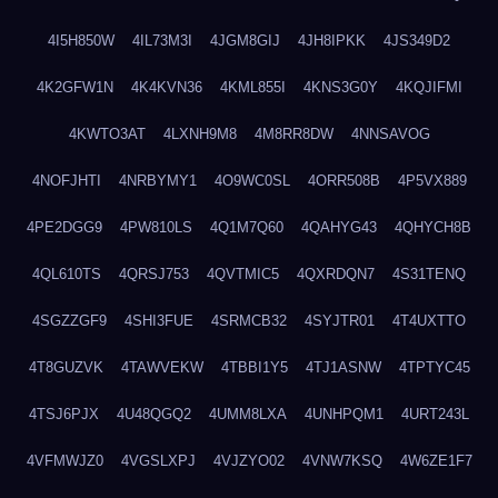
4I5H850W
4IL73M3I
4JGM8GIJ
4JH8IPKK
4JS349D2
4K2GFW1N
4K4KVN36
4KML855I
4KNS3G0Y
4KQJIFMI
4KWTO3AT
4LXNH9M8
4M8RR8DW
4NNSAVOG
4NOFJHTI
4NRBYMY1
4O9WC0SL
4ORR508B
4P5VX889
4PE2DGG9
4PW810LS
4Q1M7Q60
4QAHYG43
4QHYCH8B
4QL610TS
4QRSJ753
4QVTMIC5
4QXRDQN7
4S31TENQ
4SGZZGF9
4SHI3FUE
4SRMCB32
4SYJTR01
4T4UXTTO
4T8GUZVK
4TAWVEKW
4TBBI1Y5
4TJ1ASNW
4TPTYC45
4TSJ6PJX
4U48QGQ2
4UMM8LXA
4UNHPQM1
4URT243L
4VFMWJZ0
4VGSLXPJ
4VJZYO02
4VNW7KSQ
4W6ZE1F7