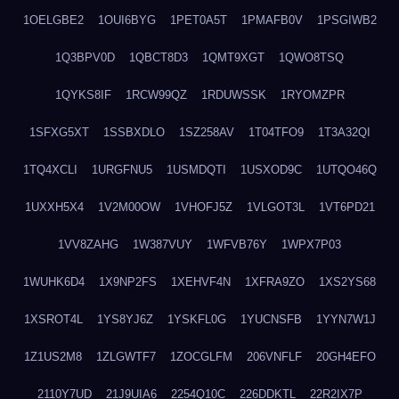
1OELGBE2
1OUI6BYG
1PET0A5T
1PMAFB0V
1PSGIWB2
1Q3BPV0D
1QBCT8D3
1QMT9XGT
1QWO8TSQ
1QYKS8IF
1RCW99QZ
1RDUWSSK
1RYOMZPR
1SFXG5XT
1SSBXDLO
1SZ258AV
1T04TFO9
1T3A32QI
1TQ4XCLI
1URGFNU5
1USMDQTI
1USXOD9C
1UTQO46Q
1UXXH5X4
1V2M00OW
1VHOFJ5Z
1VLGOT3L
1VT6PD21
1VV8ZAHG
1W387VUY
1WFVB76Y
1WPX7P03
1WUHK6D4
1X9NP2FS
1XEHVF4N
1XFRA9ZO
1XS2YS68
1XSROT4L
1YS8YJ6Z
1YSKFL0G
1YUCNSFB
1YYN7W1J
1Z1US2M8
1ZLGWTF7
1ZOCGLFM
206VNFLF
20GH4EFO
2110Y7UD
21J9UIA6
2254Q10C
226DDKTL
22R2IX7P