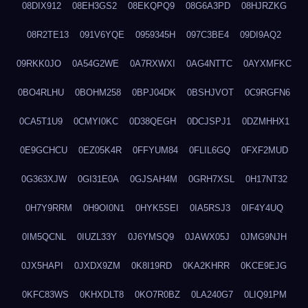
08DIX912
08EH3GS2
08EKQPQ9
08G6A3PD
08HJRZKG
08R2TE13
091V6YQE
0959345H
097C3BE4
09DI9AQ2
09RKK0JO
0A54G2WE
0A7RXWXI
0AG4NTTC
0AYXMFKC
0BO4RLHU
0BOHM258
0BPJ04DK
0BSHJVOT
0C9RGFN6
0CA5T1U9
0CMYI0KC
0D38QEGH
0DCJSPJ1
0DZMHHX1
0E9GCHCU
0EZ05K4R
0FFYUM84
0FLIL6GQ
0FXF2MUD
0G363XJW
0GI31E0A
0GJSAH4M
0GRH7XSL
0H17NT32
0H7Y9RRM
0H9OI0N1
0HYK5SEI
0IA5RSJ3
0IF4Y4UQ
0IM5QCNL
0IUZL33Y
0J6YMSQ9
0JAWX05J
0JMG9NJH
0JX5HAPI
0JXDX9ZM
0K8I19RD
0KA2KHRR
0KCE9EJG
0KFC83WS
0KHXDLT8
0KO7R0BZ
0LA240G7
0LIQ91PM