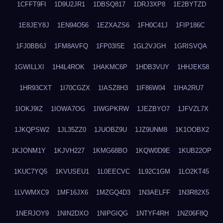
1CFFT9FI
1D9U2JR1
1DBSQ817
1DRJ3XP8
1E2BYTZD
1E8JEY8J
1EN94O56
1EZXAZS6
1FH0C41J
1FIP186C
1FJ0BB6J
1FM8AVFQ
1FP03I5E
1GL2VJGH
1GRISVQA
1GWILLXI
1H4L4ROK
1HAKMC6P
1HDB3VUY
1HHJEK58
1HR93CXT
1I70CGZX
1IASZ8H3
1IF86W04
1IHA2RU7
1IOKJ9IZ
1IOWA7OG
1IWGPKRW
1JEZBYO7
1JFVZL7X
1JKQPSW2
1JL35ZZ0
1JUOBZ9U
1JZ9UNM8
1K1OOBX2
1KJONM1Y
1KJVH227
1KMG68BO
1KQW0D9E
1KUB22OP
1KUC7YQ5
1KVUSEU1
1L0EECVC
1L92C1GM
1LO2KT45
1LVWMXC9
1MF16JX6
1MZGQ4D3
1N3AELFF
1N3R82X5
1NERJOY9
1NIN2DXO
1NIPGIQG
1NTYF4RH
1NZ06F8Q