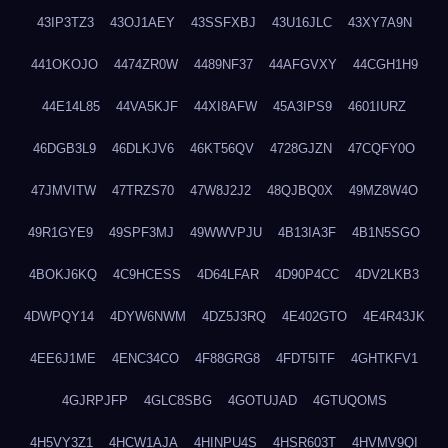
43IP3TZ3
43OJ1AEY
43SSFXBJ
43U16JLC
43XY7A9N
441OKOJO
4474ZR0W
4489NF37
44AFGVXY
44CGH1H9
44E14L85
44VA5KJF
44XI8AFW
45A3IPS9
4601IURZ
46DGB3L9
46DLKJV6
46KT56QV
4728GJZN
47CQFY0O
47JMVITW
47TRZS70
47W8J2J2
48QJBQ0X
49MZ8W4O
49R1GYE9
49SPF3MJ
49WWVPJU
4B13IA3F
4B1N5SGO
4BOKJ6KQ
4C9HCESS
4D64LFAR
4D90P4CC
4DV2LKB3
4DWPQY14
4DYW6NWM
4DZ5J3RQ
4E402GTO
4E4R43JK
4EE6J1ME
4ENC34CO
4F88GRG8
4FDT5ITF
4GHTKFV1
4GJRPJFP
4GLC8SBG
4GOTUJAD
4GTUQOMS
4H5VY3Z1
4HCW1AJA
4HINPU4S
4HSR603T
4HVMV9QI