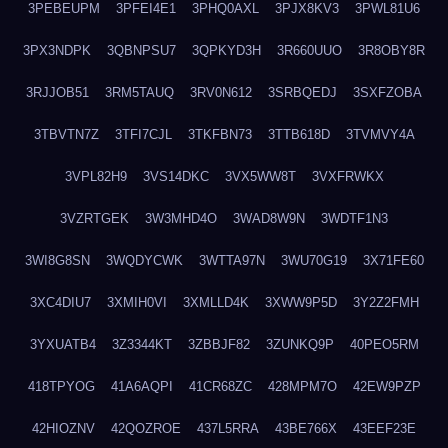
3PEBEUPM
3PFEI4E1
3PHQ0AXL
3PJX8KV3
3PWL81U6
3PX3NDPK
3QBNPSU7
3QPKYD3H
3R660UUO
3R8OBY8R
3RJJOB51
3RM5TAUQ
3RV0N612
3SRBQEDJ
3SXFZOBA
3TBVTN7Z
3TFI7CJL
3TKFBN73
3TTB618D
3TVMVY4A
3VPL82H9
3VS14DKC
3VX5WW8T
3VXFRWKX
3VZRTGEK
3W3MHD4O
3WAD8W9N
3WDTF1N3
3WI8G8SN
3WQDYCWK
3WTTA97N
3WU70G19
3X71FE60
3XC4DIU7
3XMIH0VI
3XMLLD4K
3XWW9P5D
3Y2Z2FMH
3YXUATB4
3Z3344KT
3ZBBJF82
3ZUNKQ9P
40PEO5RM
418TPYOG
41A6AQPI
41CR68ZC
428MPM7O
42EW9PZP
42HIOZNV
42QOZROE
437L5RRA
43BE766X
43EEF23E