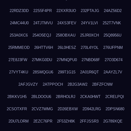
22RDZ3DD
22S5F4PR
22XXR3UO
232PTAJG
24AZ56D2
24MC44U0
24TJTMVU
24XS3FEV
24YV1LVI
252T7VNK
253A0XC6
254O5EQJ
258OBXAU
25JR0XCH
25Q8956U
25RMMEOD
26HTTV6H
26L0HESZ
270L4YOL
276UFPNM
27E8J3FW
27MKG0DU
27MNQPU0
27NBD68F
27O3D674
27VYT4KU
28SMQGU6
299T1G15
2A01R6QT
2AAYZL7V
2AFJGVZY
2ATPPOCH
2B2G3AW2
2BFZFCNW
2BKKV1H5
2BLDOOU6
2BRHOLRJ
2CKA0HWT
2CRELPQI
2CSOTXFR
2CVZ7WMG
2D26EBXW
2D942LRG
2DPSN680
2DU7LORM
2EZC76PR
2F53ZH8K
2FFJSSR3
2G789XQE