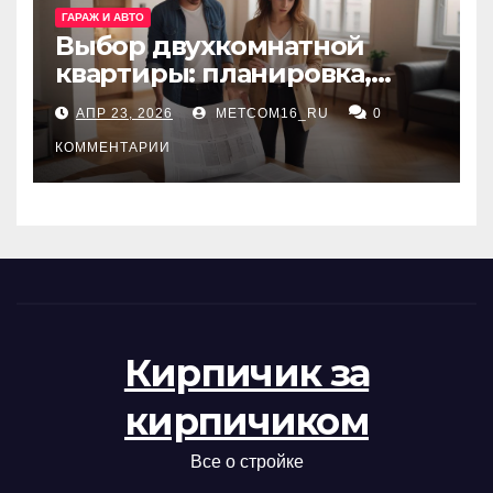
ГАРАЖ И АВТО
Выбор двухкомнатной
квартиры: планировка,
состояние жилья и
АПР 23, 2026
METCOM16_RU
0
проверка документов
КОММЕНТАРИИ
Кирпичик за
кирпичиком
Все о стройке