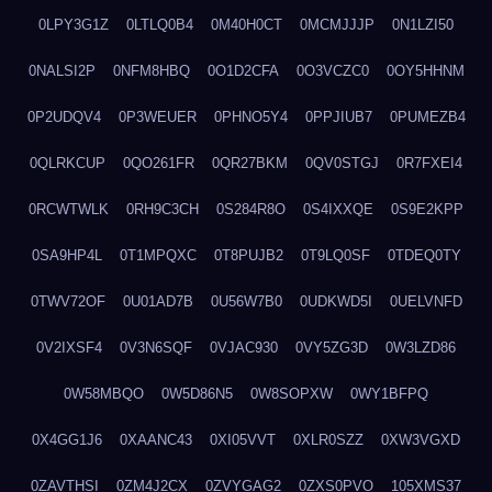
0LPY3G1Z
0LTLQ0B4
0M40H0CT
0MCMJJJP
0N1LZI50
0NALSI2P
0NFM8HBQ
0O1D2CFA
0O3VCZC0
0OY5HHNM
0P2UDQV4
0P3WEUER
0PHNO5Y4
0PPJIUB7
0PUMEZB4
0QLRKCUP
0QO261FR
0QR27BKM
0QV0STGJ
0R7FXEI4
0RCWTWLK
0RH9C3CH
0S284R8O
0S4IXXQE
0S9E2KPP
0SA9HP4L
0T1MPQXC
0T8PUJB2
0T9LQ0SF
0TDEQ0TY
0TWV72OF
0U01AD7B
0U56W7B0
0UDKWD5I
0UELVNFD
0V2IXSF4
0V3N6SQF
0VJAC930
0VY5ZG3D
0W3LZD86
0W58MBQO
0W5D86N5
0W8SOPXW
0WY1BFPQ
0X4GG1J6
0XAANC43
0XI05VVT
0XLR0SZZ
0XW3VGXD
0ZAVTHSI
0ZM4J2CX
0ZVYGAG2
0ZXS0PVO
105XMS37