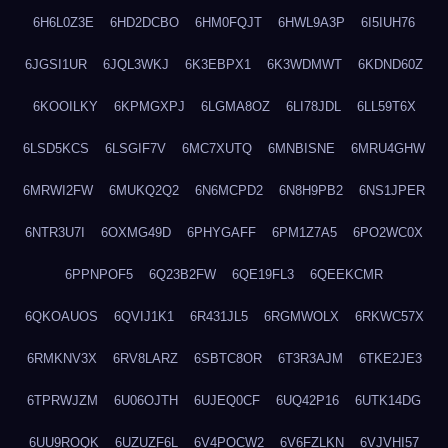
6H6L0Z3E
6HD2DCBO
6HM0FQJT
6HWL9A3P
6I5IUH76
6JGSI1UR
6JQL3WKJ
6K3EBPX1
6K3WDMWT
6KDND60Z
6KOOILKY
6KPMGXPJ
6LGMA8OZ
6LI78JDL
6LL59T6X
6LSD5KCS
6LSGIF7V
6MC7XUTQ
6MNBISNE
6MRU4GHW
6MRWI2FW
6MUKQ2Q2
6N6MCPD2
6N8H9PB2
6NS1JPER
6NTR3U7I
6OXMG49D
6PHYGAFF
6PM1Z7A5
6PO2WC0X
6PPNPOF5
6Q23B2FW
6QE19FL3
6QEEKCMR
6QKOAUOS
6QVIJ1K1
6R431JL5
6RGMWOLX
6RKWC57X
6RMKNV3X
6RV8LARZ
6SBTC8OR
6T3R3AJM
6TKE2JE3
6TPRWJZM
6U06OJTH
6UJEQ0CF
6UQ42P16
6UTK14DG
6UU9ROQK
6UZUZF6L
6V4POCW2
6V6FZLKN
6VJVHI57