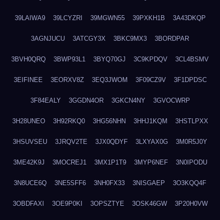
39LAIWA9
39LCYZRI
39MGWN55
39PXKH1B
3A43DKQP
3AGNJUCU
3ATCGY3X
3BKC9MX3
3BORDPAR
3BVH0QRQ
3BWP93L1
3BYQ70GJ
3C9KPDQV
3CL4BSMV
3EIFINEE
3EORXV8Z
3EQ3JWOM
3F09CZ9V
3F1DPDSC
3F84EALY
3GGDN4OR
3GKCN4NY
3GVOCWRP
3H28UNEO
3H92RKQ0
3HG56NHN
3HHJ1KQM
3HSTLPXX
3HSUVSEU
3JRQV2TE
3JX0QDYF
3LXYAX0G
3M0R5J0Y
3ME42K9J
3MOCREJ1
3MX1P1T9
3MYP6NEF
3N0IPODU
3N8UCE6Q
3NE5SFF6
3NH0FX33
3NISGAEP
3O3KQQ4F
3OBDFAXI
3OE9P0KI
3OPSZTYE
3OSK46GW
3P20H0VW