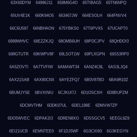
63X60DYM
64996J11
659M6G4O
65TIBAG5
65TN6NPQ
65UV4E1K
660K94O5
663467JW
664ESOLH
664FNVV4
66C6U597
66NBHAON
675YBKS0
67T6PVX5
67UCAPT0
6899WHVC
68EZZKJQ
68OMB6UH
68PDCJPV
68QHDOI3
699GTUTR
69KWPV8F
69LSOT1W
69PLXGPN
69S53RP0
6A5ZOVTI
6A7TVFIW
6AMAWT34
6ANZ4C8L
6AS3LJQ4
6AX21SAB
6AX80CNX
6AYEZFQ7
6B0V87BD
6BA9R10Z
6BUMJY5E
6BVXINIU
6CJKUI7J
6D1OSCXH
6D8BUPZM
6DCMVTHM
6DDK07UL
6DEL198E
6DMVW7ZP
6DO5WVEC
6DPAK2I3
6DREN8XO
6DSSGCV5
6EEGL9Z9
6EI21UCB
6EMNTEE0
6F1DJ5WF
6G3CXI93
6G3KEGYN