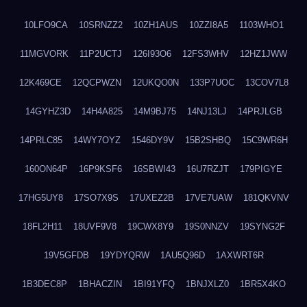
10LFO9CA
10SRNZZ2
10ZH1AUS
10ZZI8A5
1103WHO1
11MGVORK
11P2UCTJ
126I93O6
12FS3WHV
12HZ1JWW
12K469CE
12QCPWZN
12UKQO0N
133P7UOC
13COV7L8
14GYHZ3D
14H4A825
14M9BJ75
14NJ13LJ
14PRJLGB
14PRLC85
14WY7OYZ
1546DY9V
15B2SHBQ
15C9WR6H
160ON64P
16P9KSF6
16SBWI43
16U7RZJT
179PIGYE
17HG5UY8
17SO7X9S
17UXEZ2B
17VE7UAW
181QKVNV
18FL2H11
18UVF9V8
19CWX8Y9
19S0NNZV
19SYNG2F
19V5GFDB
19YDYQRW
1AU5Q96D
1AXWRT6R
1B3DEC8P
1BHACZIN
1BI91YFQ
1BNJXLZ0
1BR5X4KO