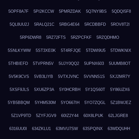
5OPF8A7F
5PI2KCCW
5PMRZDAK
5Q7NY9BS
5QDQI5F8
5QL8UU2J
5RALQ21C
5RBG4E64
5RCDBBFD
5ROV8T2I
5RP6DWR8
5RZ72FTS
5RZPCFKF
5RZQDHMO
5SNLKYWW
5ST3XE0K
5T4RFJQE
5TDWI9U5
5TDWKNIX
5THBIEFD
5TVPRN5V
5UJY0QQ2
5UPNX603
5UUMB8OT
5V5K9CVS
5VB3LIYB
5VTXJVNC
5VVNNS1S
5XJ2MR7Y
5XSF9JLS
5XU6ZP3A
5Y0HCRBH
5Y1QS60T
5Y86UZX6
5YB5BBQM
5YHM530M
5YO667IH
5YO7ZQGL
5Z1BWJEZ
5Z1VP9TD
5ZYFJGV9
60IZ2Y44
60X8LPUK
62LJGRE8
6316UU0I
634ZKLU1
63MVU7SW
63SPQINX
63WDQUHH