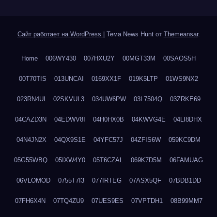
Сайт работает на WordPress
|
Тема News Hunt от
Themeansar
.
Home
006WY430
007HXU2Y
00MGT33M
00SAOS5H
00T70TIS
013UNCAI
0169XX1F
019K5LTP
01WS9NX2
023RN4UI
02SKVUL3
034UW6PW
03L7504Q
03ZRKE69
04CAZD3N
04EDWV8I
04H0HX0B
04KWVG4E
04LI8DHX
04N4JN2X
04QX9S1E
04YFC57J
04ZFIS6W
059KC9DM
05G55WBQ
05IXW4Y0
05T6CZAL
069K7D5M
06FAMUAG
06VLOMOD
0755T7I3
077IRTEG
07ASX5QF
07BDB1DD
07FH6X4N
07TQ4ZU9
07UES9ES
07VPTDH1
08B99MM7