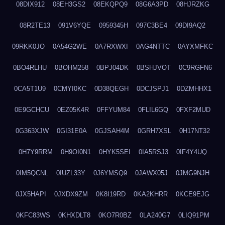
08DIX912
08EH3GS2
08EKQPQ9
08G6A3PD
08HJRZKG
08R2TE13
091V6YQE
0959345H
097C3BE4
09DI9AQ2
09RKK0JO
0A54G2WE
0A7RXWXI
0AG4NTTC
0AYXMFKC
0BO4RLHU
0BOHM258
0BPJ04DK
0BSHJVOT
0C9RGFN6
0CA5T1U9
0CMYI0KC
0D38QEGH
0DCJSPJ1
0DZMHHX1
0E9GCHCU
0EZ05K4R
0FFYUM84
0FLIL6GQ
0FXF2MUD
0G363XJW
0GI31E0A
0GJSAH4M
0GRH7XSL
0H17NT32
0H7Y9RRM
0H9OI0N1
0HYK5SEI
0IA5RSJ3
0IF4Y4UQ
0IM5QCNL
0IUZL33Y
0J6YMSQ9
0JAWX05J
0JMG9NJH
0JX5HAPI
0JXDX9ZM
0K8I19RD
0KA2KHRR
0KCE9EJG
0KFC83WS
0KHXDLT8
0KO7R0BZ
0LA240G7
0LIQ91PM