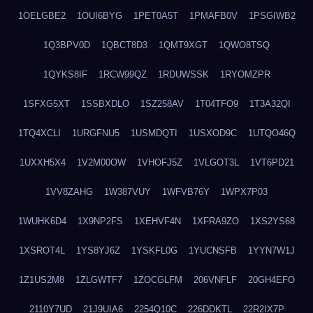
1OELGBE2
1OUI6BYG
1PET0A5T
1PMAFB0V
1PSGIWB2
1Q3BPV0D
1QBCT8D3
1QMT9XGT
1QWO8TSQ
1QYKS8IF
1RCW99QZ
1RDUWSSK
1RYOMZPR
1SFXG5XT
1SSBXDLO
1SZ258AV
1T04TFO9
1T3A32QI
1TQ4XCLI
1URGFNU5
1USMDQTI
1USXOD9C
1UTQO46Q
1UXXH5X4
1V2M00OW
1VHOFJ5Z
1VLGOT3L
1VT6PD21
1VV8ZAHG
1W387VUY
1WFVB76Y
1WPX7P03
1WUHK6D4
1X9NP2FS
1XEHVF4N
1XFRA9ZO
1XS2YS68
1XSROT4L
1YS8YJ6Z
1YSKFL0G
1YUCNSFB
1YYN7W1J
1Z1US2M8
1ZLGWTF7
1ZOCGLFM
206VNFLF
20GH4EFO
2110Y7UD
21J9UIA6
2254Q10C
226DDKTL
22R2IX7P