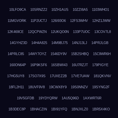
10LFO9CA
10SRNZZ2
10ZH1AUS
10ZZI8A5
1103WHO1
11MGVORK
11P2UCTJ
126I93O6
12FS3WHV
12HZ1JWW
12K469CE
12QCPWZN
12UKQO0N
133P7UOC
13COV7L8
14GYHZ3D
14H4A825
14M9BJ75
14NJ13LJ
14PRJLGB
14PRLC85
14WY7OYZ
1546DY9V
15B2SHBQ
15C9WR6H
160ON64P
16P9KSF6
16SBWI43
16U7RZJT
179PIGYE
17HG5UY8
17SO7X9S
17UXEZ2B
17VE7UAW
181QKVNV
18FL2H11
18UVF9V8
19CWX8Y9
19S0NNZV
19SYNG2F
19V5GFDB
19YDYQRW
1AU5Q96D
1AXWRT6R
1B3DEC8P
1BHACZIN
1BI91YFQ
1BNJXLZ0
1BR5X4KO