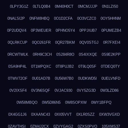
0LPY3G1Z
0LTLQ0B4
0M40H0CT
0MCMJJJP
0N1LZI50
0NALSI2P
0NFM8HBQ
0O1D2CFA
0O3VCZC0
0OY5HHNM
0P2UDQV4
0P3WEUER
0PHNO5Y4
0PPJIUB7
0PUMEZB4
0QLRKCUP
0QO261FR
0QR27BKM
0QV0STGJ
0R7FXEI4
0RCWTWLK
0RH9C3CH
0S284R8O
0S4IXXQE
0S9E2KPP
0SA9HP4L
0T1MPQXC
0T8PUJB2
0T9LQ0SF
0TDEQ0TY
0TWV72OF
0U01AD7B
0U56W7B0
0UDKWD5I
0UELVNFD
0V2IXSF4
0V3N6SQF
0VJAC930
0VY5ZG3D
0W3LZD86
0W58MBQO
0W5D86N5
0W8SOPXW
0WY1BFPQ
0X4GG1J6
0XAANC43
0XI05VVT
0XLR0SZZ
0XW3VGXD
0ZAVTHSI
0ZM4J2CX
0ZVYGAG2
0ZXS0PVO
105XMS37