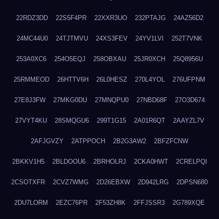
22RDZ3DD
22S5F4PR
22XXR3UO
232PTAJG
24AZ56D2
24MC44U0
24TJTMVU
24XS3FEV
24YV1LVI
252T7VNK
253A0XC6
254O5EQJ
258OBXAU
25JR0XCH
25Q8956U
25RMMEOD
26HTTV6H
26L0HESZ
270L4YOL
276UFPNM
27E8J3FW
27MKG0DU
27MNQPU0
27NBD68F
27O3D674
27VYT4KU
28SMQGU6
299T1G15
2A01R6QT
2AAYZL7V
2AFJGVZY
2ATPPOCH
2B2G3AW2
2BFZFCNW
2BKKV1H5
2BLDOOU6
2BRHOLRJ
2CKA0HWT
2CRELPQI
2CSOTXFR
2CVZ7WMG
2D26EBXW
2D942LRG
2DPSN680
2DU7LORM
2EZC76PR
2F53ZH8K
2FFJSSR3
2G789XQE