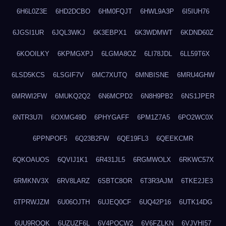
6H6L0Z3E
6HD2DCBO
6HM0FQJT
6HWL9A3P
6I5IUH76
6JGSI1UR
6JQL3WKJ
6K3EBPX1
6K3WDMWT
6KDND60Z
6KOOILKY
6KPMGXPJ
6LGMA8OZ
6LI78JDL
6LL59T6X
6LSD5KCS
6LSGIF7V
6MC7XUTQ
6MNBISNE
6MRU4GHW
6MRWI2FW
6MUKQ2Q2
6N6MCPD2
6N8H9PB2
6NS1JPER
6NTR3U7I
6OXMG49D
6PHYGAFF
6PM1Z7A5
6PO2WC0X
6PPNPOF5
6Q23B2FW
6QE19FL3
6QEEKCMR
6QKOAUOS
6QVIJ1K1
6R431JL5
6RGMWOLX
6RKWC57X
6RMKNV3X
6RV8LARZ
6SBTC8OR
6T3R3AJM
6TKE2JE3
6TPRWJZM
6U06OJTH
6UJEQ0CF
6UQ42P16
6UTK14DG
6UU9ROQK
6UZUZF6L
6V4POCW2
6V6FZLKN
6VJVHI57