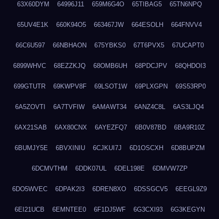
63X60DYM
64996J11
659M6G4O
65TIBAG5
65TN6NPQ
65UV4E1K
660K94O5
663467JW
664ESOLH
664FNVV4
66C6U597
66NBHAON
675YBKS0
67T6PVX5
67UCAPT0
6899WHVC
68EZZKJQ
68OMB6UH
68PDCJPV
68QHDOI3
699GTUTR
69KWPV8F
69LSOT1W
69PLXGPN
69S53RP0
6A5ZOVTI
6A7TVFIW
6AMAWT34
6ANZ4C8L
6AS3LJQ4
6AX21SAB
6AX80CNX
6AYEZFQ7
6B0V87BD
6BA9R10Z
6BUMJY5E
6BVXINIU
6CJKUI7J
6D1OSCXH
6D8BUPZM
6DCMVTHM
6DDK07UL
6DEL198E
6DMVW7ZP
6DO5WVEC
6DPAK2I3
6DREN8XO
6DSSGCV5
6EEGL9Z9
6EI21UCB
6EMNTEE0
6F1DJ5WF
6G3CXI93
6G3KEGYN