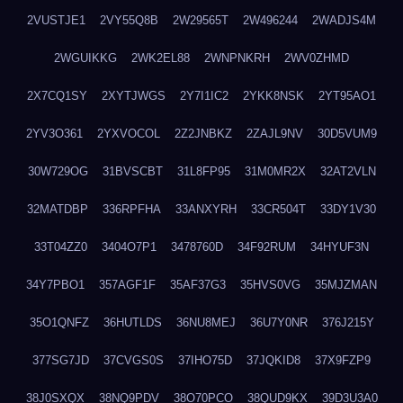
2VUSTJE1
2VY55Q8B
2W29565T
2W496244
2WADJS4M
2WGUIKKG
2WK2EL88
2WNPNKRH
2WV0ZHMD
2X7CQ1SY
2XYTJWGS
2Y7I1IC2
2YKK8NSK
2YT95AO1
2YV3O361
2YXVOCOL
2Z2JNBKZ
2ZAJL9NV
30D5VUM9
30W729OG
31BVSCBT
31L8FP95
31M0MR2X
32AT2VLN
32MATDBP
336RPFHA
33ANXYRH
33CR504T
33DY1V30
33T04ZZ0
3404O7P1
3478760D
34F92RUM
34HYUF3N
34Y7PBO1
357AGF1F
35AF37G3
35HVS0VG
35MJZMAN
35O1QNFZ
36HUTLDS
36NU8MEJ
36U7Y0NR
376J215Y
377SG7JD
37CVGS0S
37IHO75D
37JQKID8
37X9FZP9
38J0SXQX
38NQ9PDV
38O70PCO
38QUD9KX
39D3U3A0