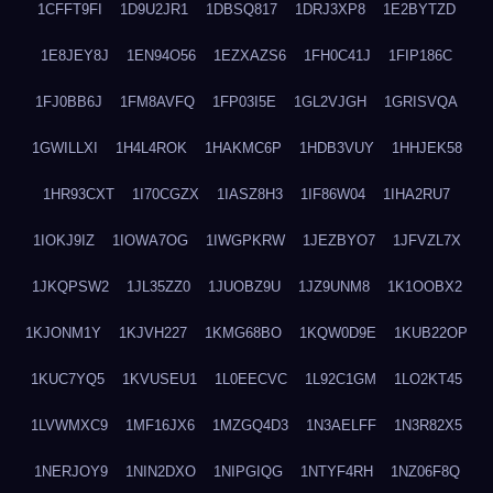
1CFFT9FI
1D9U2JR1
1DBSQ817
1DRJ3XP8
1E2BYTZD
1E8JEY8J
1EN94O56
1EZXAZS6
1FH0C41J
1FIP186C
1FJ0BB6J
1FM8AVFQ
1FP03I5E
1GL2VJGH
1GRISVQA
1GWILLXI
1H4L4ROK
1HAKMC6P
1HDB3VUY
1HHJEK58
1HR93CXT
1I70CGZX
1IASZ8H3
1IF86W04
1IHA2RU7
1IOKJ9IZ
1IOWA7OG
1IWGPKRW
1JEZBYO7
1JFVZL7X
1JKQPSW2
1JL35ZZ0
1JUOBZ9U
1JZ9UNM8
1K1OOBX2
1KJONM1Y
1KJVH227
1KMG68BO
1KQW0D9E
1KUB22OP
1KUC7YQ5
1KVUSEU1
1L0EECVC
1L92C1GM
1LO2KT45
1LVWMXC9
1MF16JX6
1MZGQ4D3
1N3AELFF
1N3R82X5
1NERJOY9
1NIN2DXO
1NIPGIQG
1NTYF4RH
1NZ06F8Q