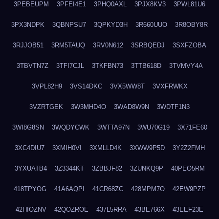
3PEBEUPM
3PFEI4E1
3PHQ0AXL
3PJX8KV3
3PWL81U6
3PX3NDPK
3QBNPSU7
3QPKYD3H
3R660UUO
3R8OBY8R
3RJJOB51
3RM5TAUQ
3RV0N612
3SRBQEDJ
3SXFZOBA
3TBVTN7Z
3TFI7CJL
3TKFBN73
3TTB618D
3TVMVY4A
3VPL82H9
3VS14DKC
3VX5WW8T
3VXFRWKX
3VZRTGEK
3W3MHD4O
3WAD8W9N
3WDTF1N3
3WI8G8SN
3WQDYCWK
3WTTA97N
3WU70G19
3X71FE60
3XC4DIU7
3XMIH0VI
3XMLLD4K
3XWW9P5D
3Y2Z2FMH
3YXUATB4
3Z3344KT
3ZBBJF82
3ZUNKQ9P
40PEO5RM
418TPYOG
41A6AQPI
41CR68ZC
428MPM7O
42EW9PZP
42HIOZNV
42QOZROE
437L5RRA
43BE766X
43EEF23E