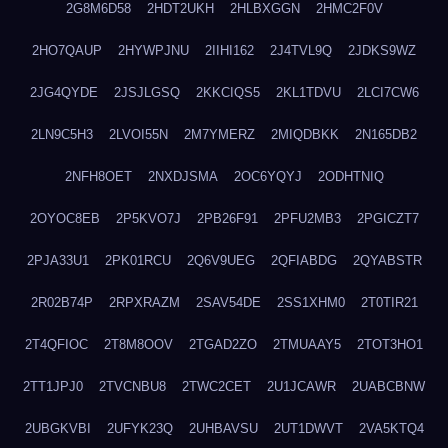
2G8M6D58
2HDT2UKH
2HLBXGGN
2HMC2F0V
2HO7QAUP
2HYWPJNU
2IIHI162
2J4TVL9Q
2JDKS9WZ
2JG4QYDE
2JSJLGSQ
2KKCIQS5
2KL1TDVU
2LCI7CW6
2LN9C5H3
2LVOI55N
2M7YMERZ
2MIQDBKK
2N165DB2
2NFH8OET
2NXDJSMA
2OC6YQYJ
2ODHTNIQ
2OYOC8EB
2P5KVO7J
2PB26F91
2PFU2MB3
2PGICZT7
2PJA33U1
2PK01RCU
2Q6V9UEG
2QFIABDG
2QYABSTR
2R02B74P
2RPXRAZM
2SAV54DE
2SS1XHM0
2T0TIR21
2T4QFIOC
2T8M8OOV
2TGAD2ZO
2TMUAAY5
2TOT3HO1
2TT1JPJ0
2TVCNBU8
2TWC2CET
2U1JCAWR
2UABCBNW
2UBGKVBI
2UFYK23Q
2UHBAVSU
2UT1DWVT
2VA5KTQ4