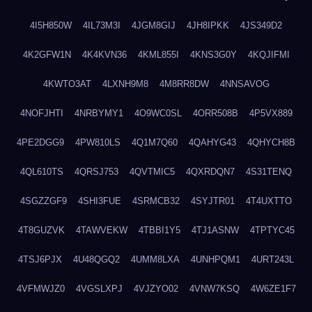
4I5H850W
4IL73M3I
4JGM8GIJ
4JH8IPKK
4JS349D2
4K2GFW1N
4K4KVN36
4KML855I
4KNS3G0Y
4KQJIFMI
4KWTO3AT
4LXNH9M8
4M8RR8DW
4NNSAVOG
4NOFJHTI
4NRBYMY1
4O9WC0SL
4ORR508B
4P5VX889
4PE2DGG9
4PW810LS
4Q1M7Q60
4QAHYG43
4QHYCH8B
4QL610TS
4QRSJ753
4QVTMIC5
4QXRDQN7
4S31TENQ
4SGZZGF9
4SHI3FUE
4SRMCB32
4SYJTR01
4T4UXTTO
4T8GUZVK
4TAWVEKW
4TBBI1Y5
4TJ1ASNW
4TPTYC45
4TSJ6PJX
4U48QGQ2
4UMM8LXA
4UNHPQM1
4URT243L
4VFMWJZ0
4VGSLXPJ
4VJZYO02
4VNW7KSQ
4W6ZE1F7