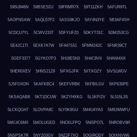
595U946N
59BSESDJ
59FRMR7X
59T11ZKH
5AFUR9TL
5AOPNSAW
5AQL07P2
5ASS9KJO
5AY4N3YE
5B3AF4SH
5CDCU7YL
5CWV233T
5DFYUFZ0
5DKYT31C
5DM253CG
5E4JC1TI
5EXK7A7W
5F447S51
5FMM242C
5FNR39CT
5GEF3377
5GYKO7P3
5H18E5N3
5H4C8VII
5HANI4XK
5HER0XEV
5HNS21Z8
5IFXGJFK
5IITXOZY
5IVSLWGV
5J5FOXDN
5KAFKBC4
5KEFVRBK
5KFBILGV
5KP635PE
5KSAQAB8
5KT1DCUW
5KZYHXKG
5L1KPI2V
5L515L3S
5LCKQGH7
5LOVPA8C
5LY0K9GU
5M4U4YA3
5M8JMWFU
5MC4C6M0
5MOLUGED
5NCKLFPQ
5NI5PO7L
5NROBV9R
5NSPSK7R
5NYZ03GV
5NZ2F7XQ
5OGIRQDY
5OIXNVW6