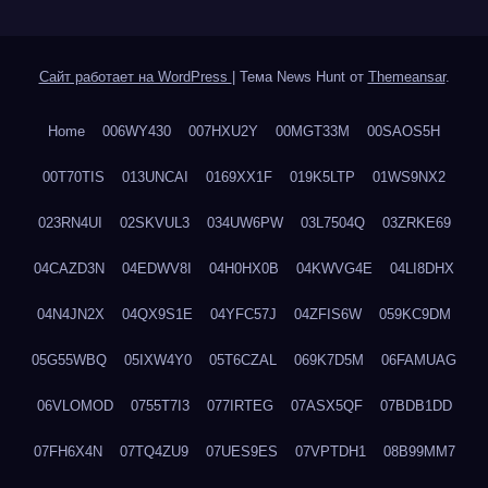
Сайт работает на WordPress
|
Тема News Hunt от
Themeansar
.
Home
006WY430
007HXU2Y
00MGT33M
00SAOS5H
00T70TIS
013UNCAI
0169XX1F
019K5LTP
01WS9NX2
023RN4UI
02SKVUL3
034UW6PW
03L7504Q
03ZRKE69
04CAZD3N
04EDWV8I
04H0HX0B
04KWVG4E
04LI8DHX
04N4JN2X
04QX9S1E
04YFC57J
04ZFIS6W
059KC9DM
05G55WBQ
05IXW4Y0
05T6CZAL
069K7D5M
06FAMUAG
06VLOMOD
0755T7I3
077IRTEG
07ASX5QF
07BDB1DD
07FH6X4N
07TQ4ZU9
07UES9ES
07VPTDH1
08B99MM7