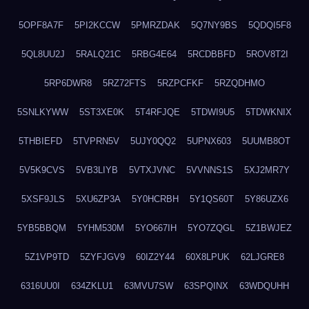
5OPF8A7F
5PI2KCCW
5PMRZDAK
5Q7NY9BS
5QDQI5F8
5QL8UU2J
5RALQ21C
5RBG4E64
5RCDBBFD
5ROV8T2I
5RP6DWR8
5RZ72FTS
5RZPCFKF
5RZQDHMO
5SNLKYWW
5ST3XE0K
5T4RFJQE
5TDWI9U5
5TDWKNIX
5THBIEFD
5TVPRN5V
5UJY0QQ2
5UPNX603
5UUMB8OT
5V5K9CVS
5VB3LIYB
5VTXJVNC
5VVNNS1S
5XJ2MR7Y
5XSF9JLS
5XU6ZP3A
5Y0HCRBH
5Y1QS60T
5Y86UZX6
5YB5BBQM
5YHM530M
5YO667IH
5YO7ZQGL
5Z1BWJEZ
5Z1VP9TD
5ZYFJGV9
60IZ2Y44
60X8LPUK
62LJGRE8
6316UU0I
634ZKLU1
63MVU7SW
63SPQINX
63WDQUHH