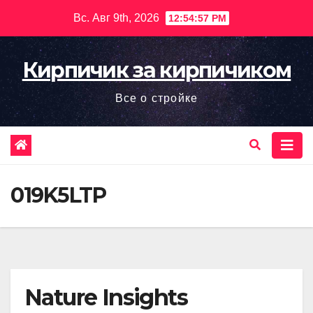
Перейти
Вс. Авг 9th, 2026
12:54:58 PM
к
содержимому
Кирпичик за кирпичиком
Все о стройке
019K5LTP
Nature Insights