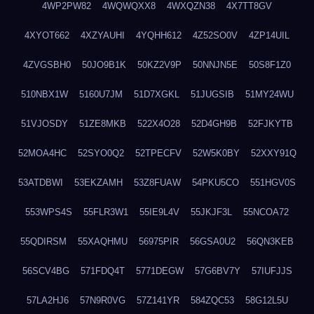
4WP2PW82
4WQWQXX8
4WXQZN38
4X7TT8GV
4XYOT662
4XZYAUHI
4YQHH612
4Z52SO0V
4ZP14UIL
4ZVGSBH0
50JO9B1K
50KZ2V9P
50NNJN5E
50S8F1Z0
510NBX1W
5160U7JM
51D7XGKL
51JUGSIB
51MY24WU
51VJOSDY
51ZE8MKB
522X4O28
52D4GH9B
52FJKYTB
52MOA4HC
52SYO0Q2
52TPECFV
52W5K0BY
52XXY91Q
53ATDBWI
53EKZAMH
53Z8FUAW
54PKU5CO
551HGV0S
553WPS4S
55FLR3W1
55IE9L4V
55JKJF3L
55NCOA72
55QDIRSM
55XAQHMU
56975PIR
56GSA0U2
56QN3KEB
56SCV4BG
571FDQ4T
5771DEGW
57G6BV7Y
57IUFJJS
57LA2HJ6
57N9R0VG
57Z141YR
584ZQC53
58G12L5U