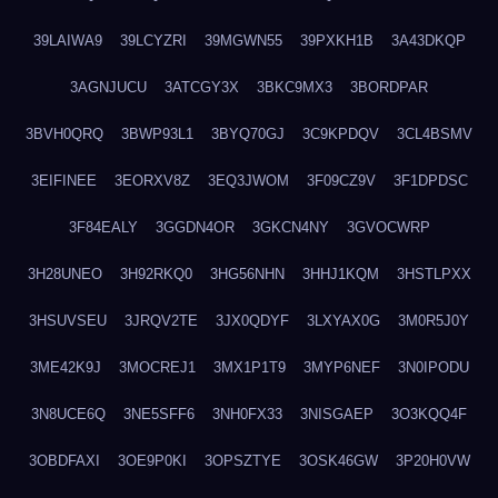
39LAIWA9
39LCYZRI
39MGWN55
39PXKH1B
3A43DKQP
3AGNJUCU
3ATCGY3X
3BKC9MX3
3BORDPAR
3BVH0QRQ
3BWP93L1
3BYQ70GJ
3C9KPDQV
3CL4BSMV
3EIFINEE
3EORXV8Z
3EQ3JWOM
3F09CZ9V
3F1DPDSC
3F84EALY
3GGDN4OR
3GKCN4NY
3GVOCWRP
3H28UNEO
3H92RKQ0
3HG56NHN
3HHJ1KQM
3HSTLPXX
3HSUVSEU
3JRQV2TE
3JX0QDYF
3LXYAX0G
3M0R5J0Y
3ME42K9J
3MOCREJ1
3MX1P1T9
3MYP6NEF
3N0IPODU
3N8UCE6Q
3NE5SFF6
3NH0FX33
3NISGAEP
3O3KQQ4F
3OBDFAXI
3OE9P0KI
3OPSZTYE
3OSK46GW
3P20H0VW