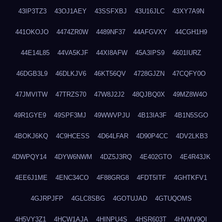
43IP3TZ3
43OJ1AEY
43SSFXBJ
43U16JLC
43XY7A9N
441OKOJO
4474ZR0W
4489NF37
44AFGVXY
44CGH1H9
44E14L85
44VA5KJF
44XI8AFW
45A3IPS9
4601IURZ
46DGB3L9
46DLKJV6
46KT56QV
4728GJZN
47CQFY0O
47JMVITW
47TRZS70
47W8J2J2
48QJBQ0X
49MZ8W4O
49R1GYE9
49SPF3MJ
49WWVPJU
4B13IA3F
4B1N5SGO
4BOKJ6KQ
4C9HCESS
4D64LFAR
4D90P4CC
4DV2LKB3
4DWPQY14
4DYW6NWM
4DZ5J3RQ
4E402GTO
4E4R43JK
4EE6J1ME
4ENC34CO
4F88GRG8
4FDT5ITF
4GHTKFV1
4GJRPJFP
4GLC8SBG
4GOTUJAD
4GTUQOMS
4H5VY3Z1
4HCW1AJA
4HINPU4S
4HSR603T
4HVMV9QI