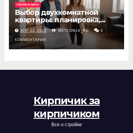
ГАРАЖ И АВТО
Выбор двухкомнатной
квартиры: планировка,
состояние жилья и
АПР 23, 2026
METCOM16_RU
0
проверка документов
КОММЕНТАРИИ
Кирпичик за
кирпичиком
Все о стройке