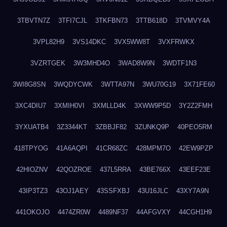
3TBVTN7Z
3TFI7CJL
3TKFBN73
3TTB618D
3TVMVY4A
3VPL82H9
3VS14DKC
3VX5WW8T
3VXFRWKX
3VZRTGEK
3W3MHD4O
3WAD8W9N
3WDTF1N3
3WI8G8SN
3WQDYCWK
3WTTA97N
3WU70G19
3X71FE60
3XC4DIU7
3XMIH0VI
3XMLLD4K
3XWW9P5D
3Y2Z2FMH
3YXUATB4
3Z3344KT
3ZBBJF82
3ZUNKQ9P
40PEO5RM
418TPYOG
41A6AQPI
41CR68ZC
428MPM7O
42EW9PZP
42HIOZNV
42QOZROE
437L5RRA
43BE766X
43EEF23E
43IP3TZ3
43OJ1AEY
43SSFXBJ
43U16JLC
43XY7A9N
441OKOJO
4474ZR0W
4489NF37
44AFGVXY
44CGH1H9