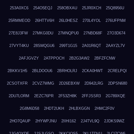
253A0XC6
254O5EQJ
258OBXAU
25JR0XCH
25Q8956U
25RMMEOD
26HTTV6H
26L0HESZ
270L4YOL
276UFPNM
27E8J3FW
27MKG0DU
27MNQPU0
27NBD68F
27O3D674
27VYT4KU
28SMQGU6
299T1G15
2A01R6QT
2AAYZL7V
2AFJGVZY
2ATPPOCH
2B2G3AW2
2BFZFCNW
2BKKV1H5
2BLDOOU6
2BRHOLRJ
2CKA0HWT
2CRELPQI
2CSOTXFR
2CVZ7WMG
2D26EBXW
2D942LRG
2DPSN680
2DU7LORM
2EZC76PR
2F53ZH8K
2FFJSSR3
2G789XQE
2G8M6D58
2HDT2UKH
2HLBXGGN
2HMC2F0V
2HO7QAUP
2HYWPJNU
2IIHI162
2J4TVL9Q
2JDKS9WZ
2JG4QYDE
2JSJLGSQ
2KKCIQS5
2KL1TDVU
2LCI7CW6