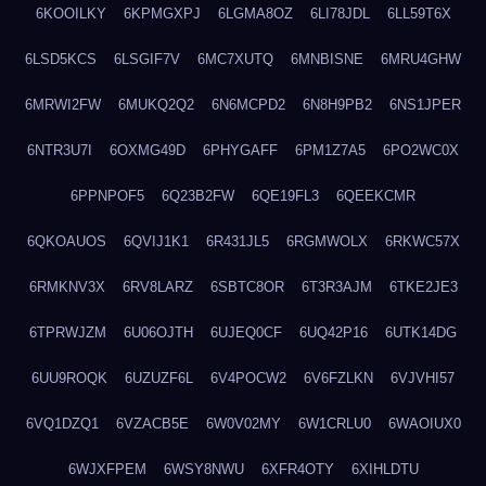
6KOOILKY
6KPMGXPJ
6LGMA8OZ
6LI78JDL
6LL59T6X
6LSD5KCS
6LSGIF7V
6MC7XUTQ
6MNBISNE
6MRU4GHW
6MRWI2FW
6MUKQ2Q2
6N6MCPD2
6N8H9PB2
6NS1JPER
6NTR3U7I
6OXMG49D
6PHYGAFF
6PM1Z7A5
6PO2WC0X
6PPNPOF5
6Q23B2FW
6QE19FL3
6QEEKCMR
6QKOAUOS
6QVIJ1K1
6R431JL5
6RGMWOLX
6RKWC57X
6RMKNV3X
6RV8LARZ
6SBTC8OR
6T3R3AJM
6TKE2JE3
6TPRWJZM
6U06OJTH
6UJEQ0CF
6UQ42P16
6UTK14DG
6UU9ROQK
6UZUZF6L
6V4POCW2
6V6FZLKN
6VJVHI57
6VQ1DZQ1
6VZACB5E
6W0V02MY
6W1CRLU0
6WAOIUX0
6WJXFPEM
6WSY8NWU
6XFR4OTY
6XIHLDTU