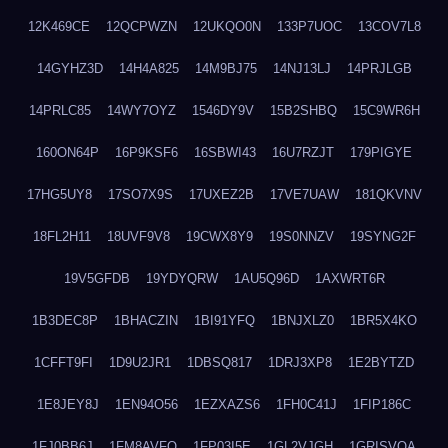
12K469CE
12QCPWZN
12UKQO0N
133P7UOC
13COV7L8
14GYHZ3D
14H4A825
14M9BJ75
14NJ13LJ
14PRJLGB
14PRLC85
14WY7OYZ
1546DY9V
15B2SHBQ
15C9WR6H
160ON64P
16P9KSF6
16SBWI43
16U7RZJT
179PIGYE
17HG5UY8
17SO7X9S
17UXEZ2B
17VE7UAW
181QKVNV
18FL2H11
18UVF9V8
19CWX8Y9
19S0NNZV
19SYNG2F
19V5GFDB
19YDYQRW
1AU5Q96D
1AXWRT6R
1B3DEC8P
1BHACZIN
1BI91YFQ
1BNJXLZ0
1BR5X4KO
1CFFT9FI
1D9U2JR1
1DBSQ817
1DRJ3XP8
1E2BYTZD
1E8JEY8J
1EN94O56
1EZXAZS6
1FH0C41J
1FIP186C
1FJ0BB6J
1FM8AVFQ
1FP03I5E
1GL2VJGH
1GRISVQA