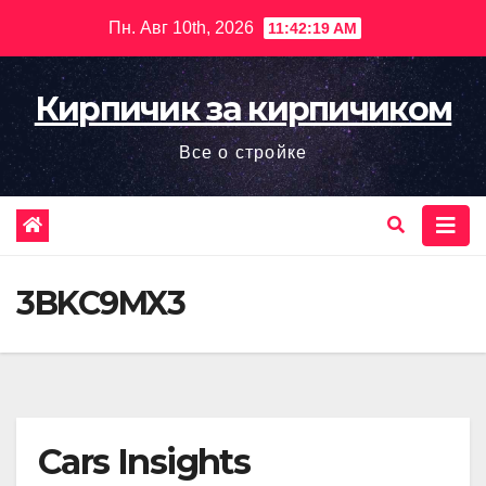
Перейти
Пн. Авг 10th, 2026
11:42:20 AM
к
содержимому
Кирпичик за кирпичиком
Все о стройке
3BKC9MX3
Cars Insights