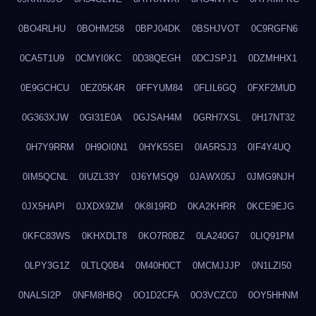
0BO4RLHU
0BOHM258
0BPJ04DK
0BSHJVOT
0C9RGFN6
0CA5T1U9
0CMYI0KC
0D38QEGH
0DCJSPJ1
0DZMHHX1
0E9GCHCU
0EZ05K4R
0FFYUM84
0FLIL6GQ
0FXF2MUD
0G363XJW
0GI31E0A
0GJSAH4M
0GRH7XSL
0H17NT32
0H7Y9RRM
0H9OI0N1
0HYK5SEI
0IA5RSJ3
0IF4Y4UQ
0IM5QCNL
0IUZL33Y
0J6YMSQ9
0JAWX05J
0JMG9NJH
0JX5HAPI
0JXDX9ZM
0K8I19RD
0KA2KHRR
0KCE9EJG
0KFC83WS
0KHXDLT8
0KO7R0BZ
0LA240G7
0LIQ91PM
0LPY3G1Z
0LTLQ0B4
0M40H0CT
0MCMJJJP
0N1LZI50
0NALSI2P
0NFM8HBQ
0O1D2CFA
0O3VCZC0
0OY5HHNM