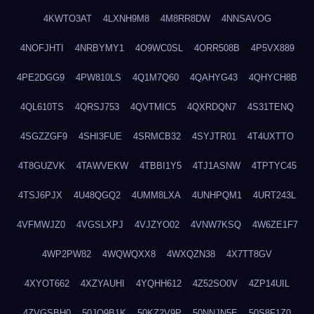
4KWTO3AT
4LXNH9M8
4M8RR8DW
4NNSAVOG
4NOFJHTI
4NRBYMY1
4O9WC0SL
4ORR508B
4P5VX889
4PE2DGG9
4PW810LS
4Q1M7Q60
4QAHYG43
4QHYCH8B
4QL610TS
4QRSJ753
4QVTMIC5
4QXRDQN7
4S31TENQ
4SGZZGF9
4SHI3FUE
4SRMCB32
4SYJTR01
4T4UXTTO
4T8GUZVK
4TAWVEKW
4TBBI1Y5
4TJ1ASNW
4TPTYC45
4TSJ6PJX
4U48QGQ2
4UMM8LXA
4UNHPQM1
4URT243L
4VFMWJZ0
4VGSLXPJ
4VJZYO02
4VNW7KSQ
4W6ZE1F7
4WP2PW82
4WQWQXX8
4WXQZN38
4X7TT8GV
4XYOT662
4XZYAUHI
4YQHH612
4Z52SO0V
4ZP14UIL
4ZVGSBH0
50JO9B1K
50KZ2V9P
50NNJN5E
50S8F1Z0