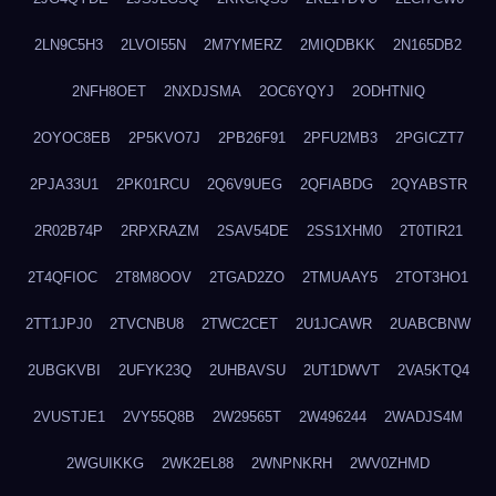
2LN9C5H3
2LVOI55N
2M7YMERZ
2MIQDBKK
2N165DB2
2NFH8OET
2NXDJSMA
2OC6YQYJ
2ODHTNIQ
2OYOC8EB
2P5KVO7J
2PB26F91
2PFU2MB3
2PGICZT7
2PJA33U1
2PK01RCU
2Q6V9UEG
2QFIABDG
2QYABSTR
2R02B74P
2RPXRAZM
2SAV54DE
2SS1XHM0
2T0TIR21
2T4QFIOC
2T8M8OOV
2TGAD2ZO
2TMUAAY5
2TOT3HO1
2TT1JPJ0
2TVCNBU8
2TWC2CET
2U1JCAWR
2UABCBNW
2UBGKVBI
2UFYK23Q
2UHBAVSU
2UT1DWVT
2VA5KTQ4
2VUSTJE1
2VY55Q8B
2W29565T
2W496244
2WADJS4M
2WGUIKKG
2WK2EL88
2WNPNKRH
2WV0ZHMD