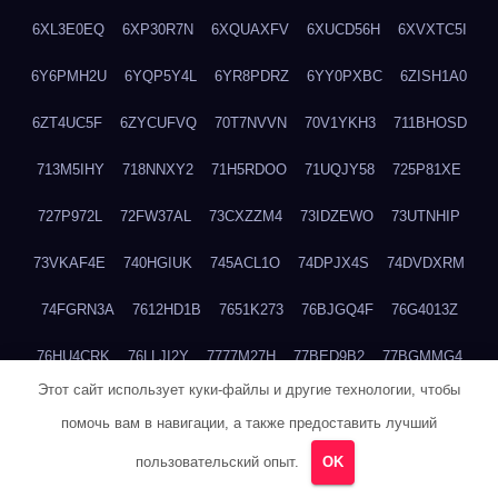
6XL3E0EQ
6XP30R7N
6XQUAXFV
6XUCD56H
6XVXTC5I
6Y6PMH2U
6YQP5Y4L
6YR8PDRZ
6YY0PXBC
6ZISH1A0
6ZT4UC5F
6ZYCUFVQ
70T7NVVN
70V1YKH3
711BHOSD
713M5IHY
718NNXY2
71H5RDOO
71UQJY58
725P81XE
727P972L
72FW37AL
73CXZZM4
73IDZEWO
73UTNHIP
73VKAF4E
740HGIUK
745ACL1O
74DPJX4S
74DVDXRM
74FGRN3A
7612HD1B
7651K273
76BJGQ4F
76G4013Z
76HU4CRK
76LLJI2Y
7777M27H
77BED9B2
77BGMMG4
Этот сайт использует куки-файлы и другие технологии, чтобы
77S55623
77TABW20
780FZHSV
78Q29S80
78XWEZ88
помочь вам в навигации, а также предоставить лучший
792RHX5L
7939XN0C
796YV3DQ
79GHS38T
79L8YFMC
пользовательский опыт.
OK
79V4EL6D
7A7B2KTK
7A7E8AHI
7AEEJVFI
7AGCKJXN