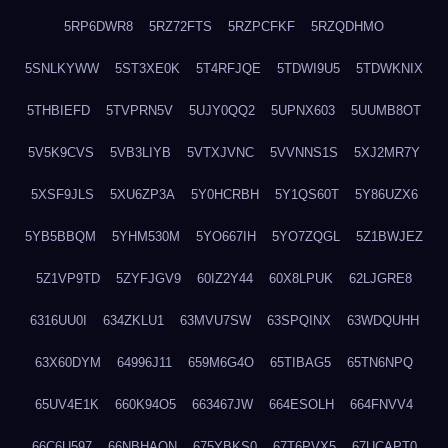
5RP6DWR8
5RZ72FTS
5RZPCFKF
5RZQDHMO
5SNLKYWW
5ST3XE0K
5T4RFJQE
5TDWI9U5
5TDWKNIX
5THBIEFD
5TVPRN5V
5UJY0QQ2
5UPNX603
5UUMB8OT
5V5K9CVS
5VB3LIYB
5VTXJVNC
5VVNNS1S
5XJ2MR7Y
5XSF9JLS
5XU6ZP3A
5Y0HCRBH
5Y1QS60T
5Y86UZX6
5YB5BBQM
5YHM530M
5YO667IH
5YO7ZQGL
5Z1BWJEZ
5Z1VP9TD
5ZYFJGV9
60IZ2Y44
60X8LPUK
62LJGRE8
6316UU0I
634ZKLU1
63MVU7SW
63SPQINX
63WDQUHH
63X60DYM
64996J11
659M6G4O
65TIBAG5
65TN6NPQ
65UV4E1K
660K94O5
663467JW
664ESOLH
664FNVV4
66C6U597
66NBHAON
675YBKS0
67T6PVX5
67UCAPT0