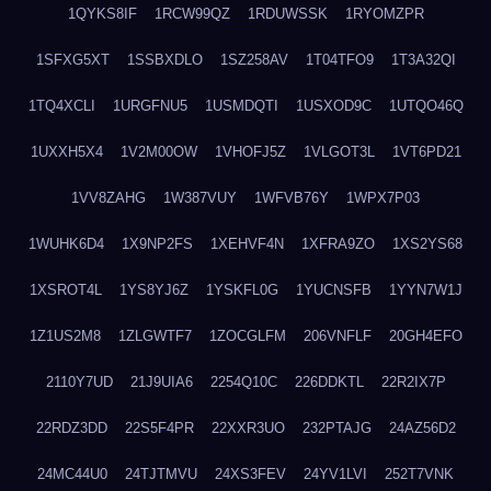
1QYKS8IF
1RCW99QZ
1RDUWSSK
1RYOMZPR
1SFXG5XT
1SSBXDLO
1SZ258AV
1T04TFO9
1T3A32QI
1TQ4XCLI
1URGFNU5
1USMDQTI
1USXOD9C
1UTQO46Q
1UXXH5X4
1V2M00OW
1VHOFJ5Z
1VLGOT3L
1VT6PD21
1VV8ZAHG
1W387VUY
1WFVB76Y
1WPX7P03
1WUHK6D4
1X9NP2FS
1XEHVF4N
1XFRA9ZO
1XS2YS68
1XSROT4L
1YS8YJ6Z
1YSKFL0G
1YUCNSFB
1YYN7W1J
1Z1US2M8
1ZLGWTF7
1ZOCGLFM
206VNFLF
20GH4EFO
2110Y7UD
21J9UIA6
2254Q10C
226DDKTL
22R2IX7P
22RDZ3DD
22S5F4PR
22XXR3UO
232PTAJG
24AZ56D2
24MC44U0
24TJTMVU
24XS3FEV
24YV1LVI
252T7VNK