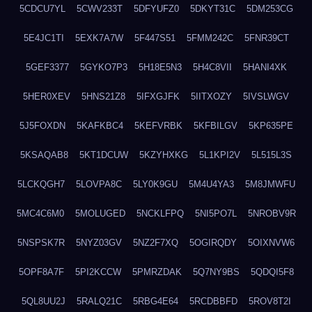
5CDCU7YL
5CWV233T
5DFYUFZ0
5DKYT31C
5DM253CG
5E4JC1TI
5EXK7A7W
5F447S51
5FMM242C
5FNR39CT
5GEF3377
5GYKO7P3
5H18E5N3
5H4C8VII
5HANI4XK
5HER0XEV
5HNS21Z8
5IFXGJFK
5IITXOZY
5IVSLWGV
5J5FOXDN
5KAFKBC4
5KEFVRBK
5KFBILGV
5KP635PE
5KSAQAB8
5KT1DCUW
5KZYHXKG
5L1KPI2V
5L515L3S
5LCKQGH7
5LOVPA8C
5LY0K9GU
5M4U4YA3
5M8JMWFU
5MC4C6M0
5MOLUGED
5NCKLFPQ
5NI5PO7L
5NROBV9R
5NSPSK7R
5NYZ03GV
5NZ2F7XQ
5OGIRQDY
5OIXNVW6
5OPF8A7F
5PI2KCCW
5PMRZDAK
5Q7NY9BS
5QDQI5F8
5QL8UU2J
5RALQ21C
5RBG4E64
5RCDBBFD
5ROV8T2I