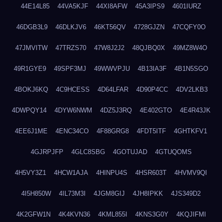
44E14L85
44VA5KJF
44XI8AFW
45A3IPS9
4601IURZ
46DGB3L9
46DLKJV6
46KT56QV
4728GJZN
47CQFY0O
47JMVITW
47TRZS70
47W8J2J2
48QJBQ0X
49MZ8W4O
49R1GYE9
49SPF3MJ
49WWVPJU
4B13IA3F
4B1N5SGO
4BOKJ6KQ
4C9HCESS
4D64LFAR
4D90P4CC
4DV2LKB3
4DWPQY14
4DYW6NWM
4DZ5J3RQ
4E402GTO
4E4R43JK
4EE6J1ME
4ENC34CO
4F88GRG8
4FDT5ITF
4GHTKFV1
4GJRPJFP
4GLC8SBG
4GOTUJAD
4GTUQOMS
4H5VY3Z1
4HCW1AJA
4HINPU4S
4HSR603T
4HVMV9QI
4I5H850W
4IL73M3I
4JGM8GIJ
4JH8IPKK
4JS349D2
4K2GFW1N
4K4KVN36
4KML855I
4KNS3G0Y
4KQJIFMI