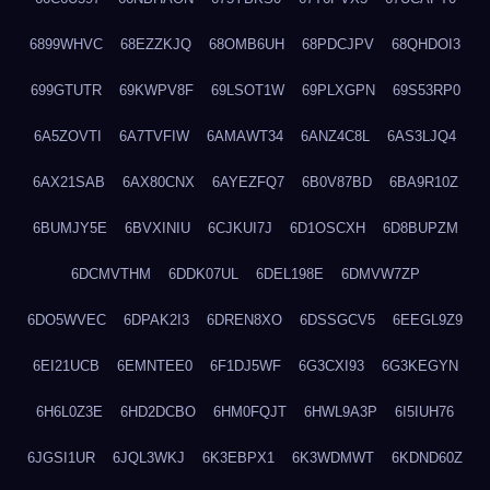
6899WHVC
68EZZKJQ
68OMB6UH
68PDCJPV
68QHDOI3
699GTUTR
69KWPV8F
69LSOT1W
69PLXGPN
69S53RP0
6A5ZOVTI
6A7TVFIW
6AMAWT34
6ANZ4C8L
6AS3LJQ4
6AX21SAB
6AX80CNX
6AYEZFQ7
6B0V87BD
6BA9R10Z
6BUMJY5E
6BVXINIU
6CJKUI7J
6D1OSCXH
6D8BUPZM
6DCMVTHM
6DDK07UL
6DEL198E
6DMVW7ZP
6DO5WVEC
6DPAK2I3
6DREN8XO
6DSSGCV5
6EEGL9Z9
6EI21UCB
6EMNTEE0
6F1DJ5WF
6G3CXI93
6G3KEGYN
6H6L0Z3E
6HD2DCBO
6HM0FQJT
6HWL9A3P
6I5IUH76
6JGSI1UR
6JQL3WKJ
6K3EBPX1
6K3WDMWT
6KDND60Z