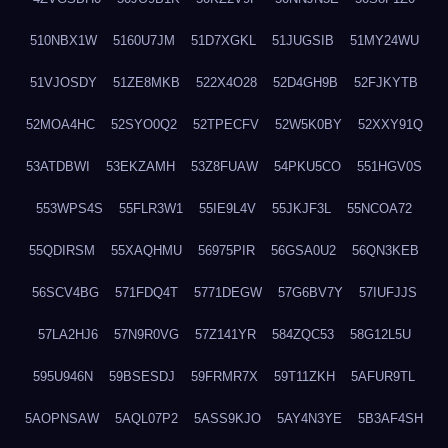
510NBX1W
5160U7JM
51D7XGKL
51JUGSIB
51MY24WU
51VJOSDY
51ZE8MKB
522X4O28
52D4GH9B
52FJKYTB
52MOA4HC
52SYO0Q2
52TPECFV
52W5K0BY
52XXY91Q
53ATDBWI
53EKZAMH
53Z8FUAW
54PKU5CO
551HGV0S
553WPS4S
55FLR3W1
55IE9L4V
55JKJF3L
55NCOA72
55QDIRSM
55XAQHMU
56975PIR
56GSA0U2
56QN3KEB
56SCV4BG
571FDQ4T
5771DEGW
57G6BV7Y
57IUFJJS
57LA2HJ6
57N9R0VG
57Z141YR
584ZQC53
58G12L5U
595U946N
59BSESDJ
59FRMR7X
59T11ZKH
5AFUR9TL
5AOPNSAW
5AQL07P2
5ASS9KJO
5AY4N3YE
5B3AF4SH