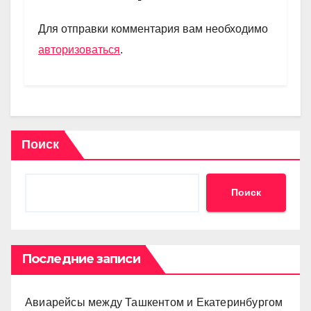
a
A
kl
в
m
p
a
и
Для отправки комментария вам необходимо
p
ss
ть
авторизоваться
.
ni
ki
Поиск
Поиск
Последние записи
Авиарейсы между Ташкентом и Екатеринбургом