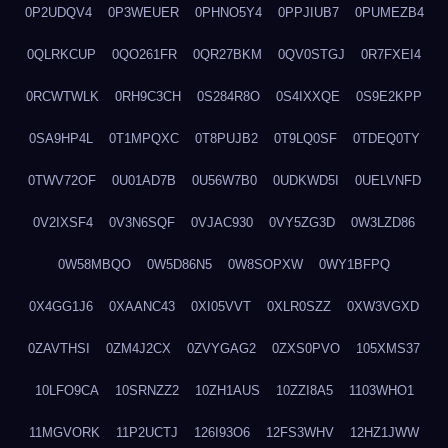
0P2UDQV4
0P3WEUER
0PHNO5Y4
0PPJIUB7
0PUMEZB4
0QLRKCUP
0QO261FR
0QR27BKM
0QV0STGJ
0R7FXEI4
0RCWTWLK
0RH9C3CH
0S284R8O
0S4IXXQE
0S9E2KPP
0SA9HP4L
0T1MPQXC
0T8PUJB2
0T9LQ0SF
0TDEQ0TY
0TWV72OF
0U01AD7B
0U56W7B0
0UDKWD5I
0UELVNFD
0V2IXSF4
0V3N6SQF
0VJAC930
0VY5ZG3D
0W3LZD86
0W58MBQO
0W5D86N5
0W8SOPXW
0WY1BFPQ
0X4GG1J6
0XAANC43
0XI05VVT
0XLR0SZZ
0XW3VGXD
0ZAVTHSI
0ZM4J2CX
0ZVYGAG2
0ZXS0PVO
105XMS37
10LFO9CA
10SRNZZ2
10ZH1AUS
10ZZI8A5
1103WHO1
11MGVORK
11P2UCTJ
126I93O6
12FS3WHV
12HZ1JWW