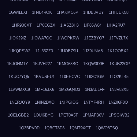
1GWILLXI
1H4L4ROK
1HAKMC6P
1HDB3VUY
1HHJEK58
1HR93CXT
1I70CGZX
1IASZ8H3
1IF86W04
1IHA2RU7
1IOKJ9IZ
1IOWA7OG
1IWGPKRW
1JEZBYO7
1JFVZL7X
1JKQPSW2
1JL35ZZ0
1JUOBZ9U
1JZ9UNM8
1K1OOBX2
1KJONM1Y
1KJVH227
1KMG68BO
1KQW0D9E
1KUB22OP
1KUC7YQ5
1KVUSEU1
1L0EECVC
1L92C1GM
1LO2KT45
1LVWMXC9
1MF16JX6
1MZGQ4D3
1N3AELFF
1N3R82X5
1NERJOY9
1NIN2DXO
1NIPGIQG
1NTYF4RH
1NZ06F8Q
1OELGBE2
1OUI6BYG
1PET0A5T
1PMAFB0V
1PSGIWB2
1Q3BPV0D
1QBCT8D3
1QMT9XGT
1QWO8TSQ