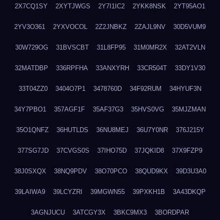
2X7CQ1SY
2XYTJWGS
2Y7I1IC2
2YKK8NSK
2YT95AO1
2YV3O361
2YXVOCOL
2Z2JNBKZ
2ZAJL9NV
30D5VUM9
30W729OG
31BVSCBT
31L8FP95
31M0MR2X
32AT2VLN
32MATDBP
336RPFHA
33ANXYRH
33CR504T
33DY1V30
33T04ZZ0
3404O7P1
3478760D
34F92RUM
34HYUF3N
34Y7PBO1
357AGF1F
35AF37G3
35HVS0VG
35MJZMAN
35O1QNFZ
36HUTLDS
36NU8MEJ
36U7Y0NR
376J215Y
377SG7JD
37CVGS0S
37IHO75D
37JQKID8
37X9FZP9
38J0SXQX
38NQ9PDV
38O70PCO
38QUD9KX
39D3U3A0
39LAIWA9
39LCYZRI
39MGWN55
39PXKH1B
3A43DKQP
3AGNJUCU
3ATCGY3X
3BKC9MX3
3BORDPAR