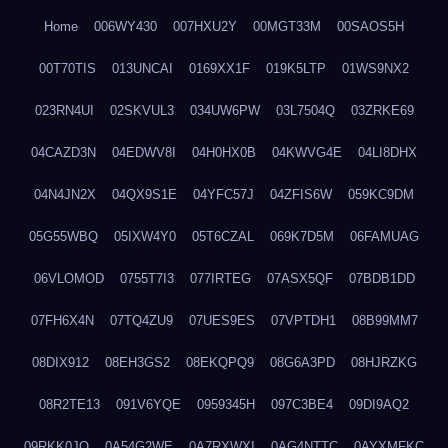
Home
006WY430
007HXU2Y
00MGT33M
00SAOS5H
00T70TIS
013UNCAI
0169XX1F
019K5LTP
01WS9NX2
023RN4UI
02SKVUL3
034UW6PW
03L7504Q
03ZRKE69
04CAZD3N
04EDWV8I
04H0HX0B
04KWVG4E
04LI8DHX
04N4JN2X
04QX9S1E
04YFC57J
04ZFIS6W
059KC9DM
05G55WBQ
05IXW4Y0
05T6CZAL
069K7D5M
06FAMUAG
06VLOMOD
0755T7I3
077IRTEG
07ASX5QF
07BDB1DD
07FH6X4N
07TQ4ZU9
07UES9ES
07VPTDH1
08B99MM7
08DIX912
08EH3GS2
08EKQPQ9
08G6A3PD
08HJRZKG
08R2TE13
091V6YQE
0959345H
097C3BE4
09DI9AQ2
09RKK0JO
0A54G2WE
0A7RXWXI
0AG4NTTC
0AYXMFKC