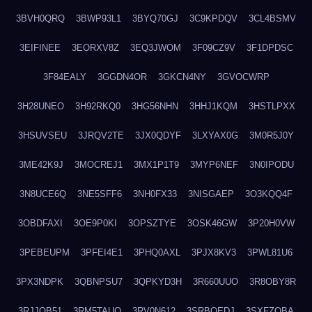
3BVH0QRQ
3BWP93L1
3BYQ70GJ
3C9KPDQV
3CL4BSMV
3EIFINEE
3EORXV8Z
3EQ3JWOM
3F09CZ9V
3F1DPDSC
3F84EALY
3GGDN4OR
3GKCN4NY
3GVOCWRP
3H28UNEO
3H92RKQ0
3HG56NHN
3HHJ1KQM
3HSTLPXX
3HSUVSEU
3JRQV2TE
3JX0QDYF
3LXYAX0G
3M0R5J0Y
3ME42K9J
3MOCREJ1
3MX1P1T9
3MYP6NEF
3N0IPODU
3N8UCE6Q
3NE5SFF6
3NH0FX33
3NISGAEP
3O3KQQ4F
3OBDFAXI
3OE9P0KI
3OPSZTYE
3OSK46GW
3P20H0VW
3PEBEUPM
3PFEI4E1
3PHQ0AXL
3PJX8KV3
3PWL81U6
3PX3NDPK
3QBNPSU7
3QPKYD3H
3R660UUO
3R8OBY8R
3RJJOB51
3RM5TAUQ
3RV0N612
3SRBQEDJ
3SXFZOBA