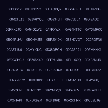
08DIX912
08EH3GS2
08EKQPQ9
08G6A3PD
08HJRZKG
08R2TE13
091V6YQE
0959345H
097C3BE4
09DI9AQ2
09RKK0JO
0A54G2WE
0A7RXWXI
0AG4NTTC
0AYXMFKC
0BO4RLHU
0BOHM258
0BPJ04DK
0BSHJVOT
0C9RGFN6
0CA5T1U9
0CMYI0KC
0D38QEGH
0DCJSPJ1
0DZMHHX1
0E9GCHCU
0EZ05K4R
0FFYUM84
0FLIL6GQ
0FXF2MUD
0G363XJW
0GI31E0A
0GJSAH4M
0GRH7XSL
0H17NT32
0H7Y9RRM
0H9OI0N1
0HYK5SEI
0IA5RSJ3
0IF4Y4UQ
0IM5QCNL
0IUZL33Y
0J6YMSQ9
0JAWX05J
0JMG9NJH
0JX5HAPI
0JXDX9ZM
0K8I19RD
0KA2KHRR
0KCE9EJG