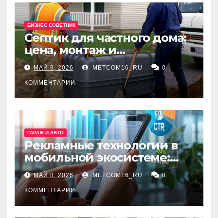
БИЗНЕС СОВЕТНИК
Септик для частного дома:
цена, монтаж и
организация автономной
МАЙ 9, 2026
METCOM16_RU
0
канализации
КОММЕНТАРИИ
ГАРАЖ И АВТО
Рекламные технологии в
мобильной экосистеме:
ключевые сервисы и
МАЙ 8, 2026
METCOM16_RU
0
принципы работы
КОММЕНТАРИИ