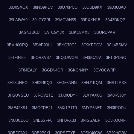
38J0SXQX
38NQ9PDV
38O70PCO
38QUD9KX
39D3U3A0
39LAIWA9
39LCYZRI
39MGWN55
39PXKH1B
3A43DKQP
3AGNJUCU
3ATCGY3X
3BKC9MX3
3BORDPAR
3BVH0QRQ
3BWP93L1
3BYQ70GJ
3C9KPDQV
3CL4BSMV
3EIFINEE
3EORXV8Z
3EQ3JWOM
3F09CZ9V
3F1DPDSC
3F84EALY
3GGDN4OR
3GKCN4NY
3GVOCWRP
3H28UNEO
3H92RKQ0
3HG56NHN
3HHJ1KQM
3HSTLPXX
3HSUVSEU
3JRQV2TE
3JX0QDYF
3LXYAX0G
3M0R5J0Y
3ME42K9J
3MOCREJ1
3MX1P1T9
3MYP6NEF
3N0IPODU
3N8UCE6Q
3NE5SFF6
3NH0FX33
3NISGAEP
3O3KQQ4F
3OBDFAXI
3OE9P0KI
3OPSZTYE
3OSK46GW
3P20H0VW