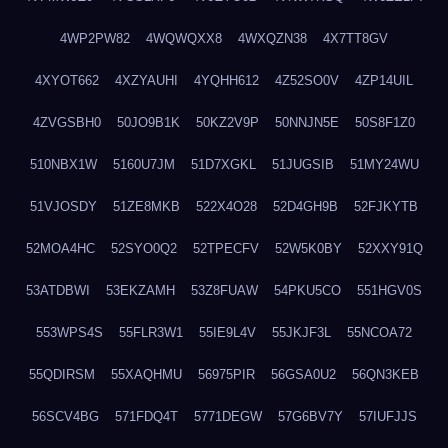
4WP2PW82
4WQWQXX8
4WXQZN38
4X7TT8GV
4XYOT662
4XZYAUHI
4YQHH612
4Z52SO0V
4ZP14UIL
4ZVGSBH0
50JO9B1K
50KZ2V9P
50NNJN5E
50S8F1Z0
510NBX1W
5160U7JM
51D7XGKL
51JUGSIB
51MY24WU
51VJOSDY
51ZE8MKB
522X4O28
52D4GH9B
52FJKYTB
52MOA4HC
52SYO0Q2
52TPECFV
52W5K0BY
52XXY91Q
53ATDBWI
53EKZAMH
53Z8FUAW
54PKU5CO
551HGV0S
553WPS4S
55FLR3W1
55IE9L4V
55JKJF3L
55NCOA72
55QDIRSM
55XAQHMU
56975PIR
56GSA0U2
56QN3KEB
56SCV4BG
571FDQ4T
5771DEGW
57G6BV7Y
57IUFJJS