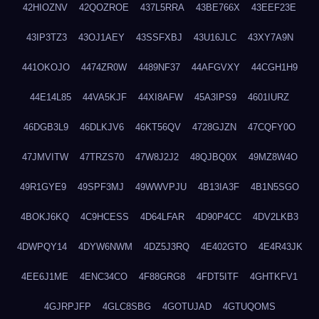
42HIOZNV
42QOZROE
437L5RRA
43BE766X
43EEF23E
43IP3TZ3
43OJ1AEY
43SSFXBJ
43U16JLC
43XY7A9N
441OKOJO
4474ZR0W
4489NF37
44AFGVXY
44CGH1H9
44E14L85
44VA5KJF
44XI8AFW
45A3IPS9
4601IURZ
46DGB3L9
46DLKJV6
46KT56QV
4728GJZN
47CQFY0O
47JMVITW
47TRZS70
47W8J2J2
48QJBQ0X
49MZ8W4O
49R1GYE9
49SPF3MJ
49WWVPJU
4B13IA3F
4B1N5SGO
4BOKJ6KQ
4C9HCESS
4D64LFAR
4D90P4CC
4DV2LKB3
4DWPQY14
4DYW6NWM
4DZ5J3RQ
4E402GTO
4E4R43JK
4EE6J1ME
4ENC34CO
4F88GRG8
4FDT5ITF
4GHTKFV1
4GJRPJFP
4GLC8SBG
4GOTUJAD
4GTUQOMS