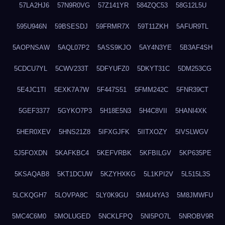
57LA2HJ6
57N9R0VG
57Z141YR
584ZQC53
58G12L5U
595U946N
59BSESDJ
59FRMR7X
59T11ZKH
5AFUR9TL
5AOPNSAW
5AQL07P2
5ASS9KJO
5AY4N3YE
5B3AF4SH
5CDCU7YL
5CWV233T
5DFYUFZ0
5DKYT31C
5DM253CG
5E4JC1TI
5EXK7A7W
5F447S51
5FMM242C
5FNR39CT
5GEF3377
5GYKO7P3
5H18E5N3
5H4C8VII
5HANI4XK
5HER0XEV
5HNS21Z8
5IFXGJFK
5IITXOZY
5IVSLWGV
5J5FOXDN
5KAFKBC4
5KEFVRBK
5KFBILGV
5KP635PE
5KSAQAB8
5KT1DCUW
5KZYHXKG
5L1KPI2V
5L515L3S
5LCKQGH7
5LOVPA8C
5LY0K9GU
5M4U4YA3
5M8JMWFU
5MC4C6M0
5MOLUGED
5NCKLFPQ
5NI5PO7L
5NROBV9R