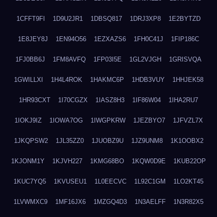
1CFFT9FI
1D9U2JR1
1DBSQ817
1DRJ3XP8
1E2BYTZD
1E8JEY8J
1EN94O56
1EZXAZS6
1FH0C41J
1FIP186C
1FJ0BB6J
1FM8AVFQ
1FP03I5E
1GL2VJGH
1GRISVQA
1GWILLXI
1H4L4ROK
1HAKMC6P
1HDB3VUY
1HHJEK58
1HR93CXT
1I70CGZX
1IASZ8H3
1IF86W04
1IHA2RU7
1IOKJ9IZ
1IOWA7OG
1IWGPKRW
1JEZBYO7
1JFVZL7X
1JKQPSW2
1JL35ZZ0
1JUOBZ9U
1JZ9UNM8
1K1OOBX2
1KJONM1Y
1KJVH227
1KMG68BO
1KQW0D9E
1KUB22OP
1KUC7YQ5
1KVUSEU1
1L0EECVC
1L92C1GM
1LO2KT45
1LVWMXC9
1MF16JX6
1MZGQ4D3
1N3AELFF
1N3R82X5