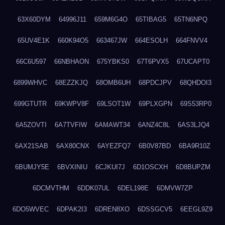
63X60DYM
64996J11
659M6G4O
65TIBAG5
65TN6NPQ
65UV4E1K
660K94O5
663467JW
664ESOLH
664FNVV4
66C6U597
66NBHAON
675YBKS0
67T6PVX5
67UCAPT0
6899WHVC
68EZZKJQ
68OMB6UH
68PDCJPV
68QHDOI3
699GTUTR
69KWPV8F
69LSOT1W
69PLXGPN
69S53RP0
6A5ZOVTI
6A7TVFIW
6AMAWT34
6ANZ4C8L
6AS3LJQ4
6AX21SAB
6AX80CNX
6AYEZFQ7
6B0V87BD
6BA9R10Z
6BUMJY5E
6BVXINIU
6CJKUI7J
6D1OSCXH
6D8BUPZM
6DCMVTHM
6DDK07UL
6DEL198E
6DMVW7ZP
6DO5WVEC
6DPAK2I3
6DREN8XO
6DSSGCV5
6EEGL9Z9