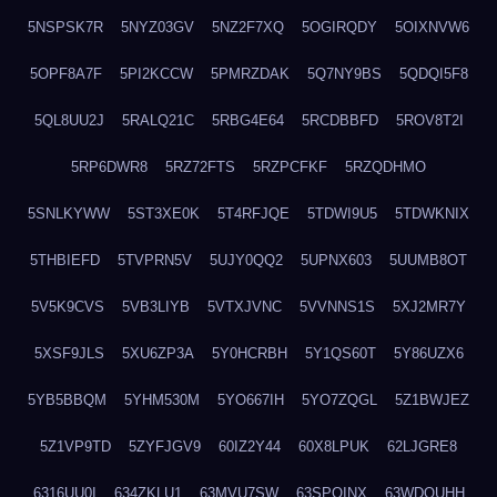
5NSPSK7R
5NYZ03GV
5NZ2F7XQ
5OGIRQDY
5OIXNVW6
5OPF8A7F
5PI2KCCW
5PMRZDAK
5Q7NY9BS
5QDQI5F8
5QL8UU2J
5RALQ21C
5RBG4E64
5RCDBBFD
5ROV8T2I
5RP6DWR8
5RZ72FTS
5RZPCFKF
5RZQDHMO
5SNLKYWW
5ST3XE0K
5T4RFJQE
5TDWI9U5
5TDWKNIX
5THBIEFD
5TVPRN5V
5UJY0QQ2
5UPNX603
5UUMB8OT
5V5K9CVS
5VB3LIYB
5VTXJVNC
5VVNNS1S
5XJ2MR7Y
5XSF9JLS
5XU6ZP3A
5Y0HCRBH
5Y1QS60T
5Y86UZX6
5YB5BBQM
5YHM530M
5YO667IH
5YO7ZQGL
5Z1BWJEZ
5Z1VP9TD
5ZYFJGV9
60IZ2Y44
60X8LPUK
62LJGRE8
6316UU0I
634ZKLU1
63MVU7SW
63SPQINX
63WDQUHH