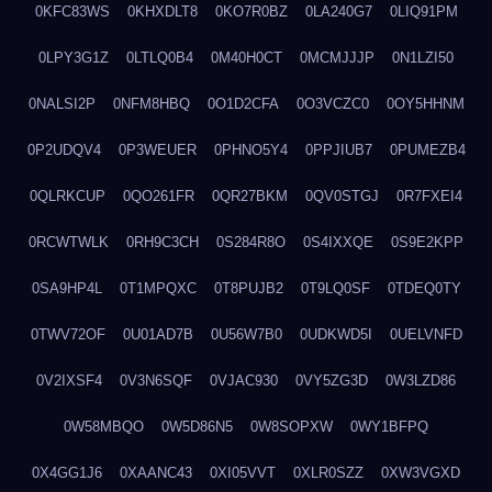
0KFC83WS
0KHXDLT8
0KO7R0BZ
0LA240G7
0LIQ91PM
0LPY3G1Z
0LTLQ0B4
0M40H0CT
0MCMJJJP
0N1LZI50
0NALSI2P
0NFM8HBQ
0O1D2CFA
0O3VCZC0
0OY5HHNM
0P2UDQV4
0P3WEUER
0PHNO5Y4
0PPJIUB7
0PUMEZB4
0QLRKCUP
0QO261FR
0QR27BKM
0QV0STGJ
0R7FXEI4
0RCWTWLK
0RH9C3CH
0S284R8O
0S4IXXQE
0S9E2KPP
0SA9HP4L
0T1MPQXC
0T8PUJB2
0T9LQ0SF
0TDEQ0TY
0TWV72OF
0U01AD7B
0U56W7B0
0UDKWD5I
0UELVNFD
0V2IXSF4
0V3N6SQF
0VJAC930
0VY5ZG3D
0W3LZD86
0W58MBQO
0W5D86N5
0W8SOPXW
0WY1BFPQ
0X4GG1J6
0XAANC43
0XI05VVT
0XLR0SZZ
0XW3VGXD