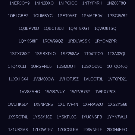
1NERJOY9
1NIN2DXO
1NIPGIQG
1NTYF4RH
1NZ06F8Q
1OELGBE2
1OUI6BYG
1PET0A5T
1PMAFB0V
1PSGIWB2
1Q3BPV0D
1QBCT8D3
1QMT9XGT
1QWO8TSQ
1QYKS8IF
1RCW99QZ
1RDUWSSK
1RYOMZPR
1SFXG5XT
1SSBXDLO
1SZ258AV
1T04TFO9
1T3A32QI
1TQ4XCLI
1URGFNU5
1USMDQTI
1USXOD9C
1UTQO46Q
1UXXH5X4
1V2M00OW
1VHOFJ5Z
1VLGOT3L
1VT6PD21
1VV8ZAHG
1W387VUY
1WFVB76Y
1WPX7P03
1WUHK6D4
1X9NP2FS
1XEHVF4N
1XFRA9ZO
1XS2YS68
1XSROT4L
1YS8YJ6Z
1YSKFL0G
1YUCNSFB
1YYN7W1J
1Z1US2M8
1ZLGWTF7
1ZOCGLFM
206VNFLF
20GH4EFO