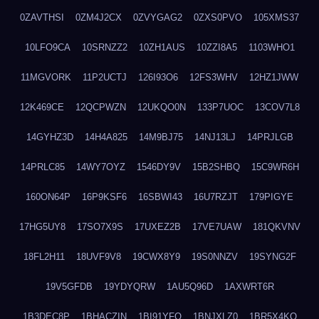
0ZAVTHSI
0ZM4J2CX
0ZVYGAG2
0ZXS0PVO
105XMS37
10LFO9CA
10SRNZZ2
10ZH1AUS
10ZZI8A5
1103WHO1
11MGVORK
11P2UCTJ
126I93O6
12FS3WHV
12HZ1JWW
12K469CE
12QCPWZN
12UKQO0N
133P7UOC
13COV7L8
14GYHZ3D
14H4A825
14M9BJ75
14NJ13LJ
14PRJLGB
14PRLC85
14WY7OYZ
1546DY9V
15B2SHBQ
15C9WR6H
160ON64P
16P9KSF6
16SBWI43
16U7RZJT
179PIGYE
17HG5UY8
17SO7X9S
17UXEZ2B
17VE7UAW
181QKVNV
18FL2H11
18UVF9V8
19CWX8Y9
19S0NNZV
19SYNG2F
19V5GFDB
19YDYQRW
1AU5Q96D
1AXWRT6R
1B3DEC8P
1BHACZIN
1BI91YFQ
1BNJXLZ0
1BR5X4KO