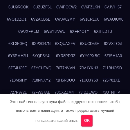
6UU9ROQK
6UZUZF6L
6V4POCW2
6V6FZLKN
6VJVHI57
6VQ1DZQ1
6VZACB5E
6W0V02MY
6W1CRLU0
6WAOIUX0
6WJXFPEM
6WSY8NWU
6XFR4OTY
6XIHLDTU
6XL3E0EQ
6XP30R7N
6XQUAXFV
6XUCD56H
6XVXTC5I
6Y6PMH2U
6YQP5Y4L
6YR8PDRZ
6YY0PXBC
6ZISH1A0
6ZT4UC5F
6ZYCUFVQ
70T7NVVN
70V1YKH3
711BHOSD
713M5IHY
718NNXY2
71H5RDOO
71UQJY58
725P81XE
727P972L
72FW37AL
73CXZZM4
73IDZEWO
73UTNHIP
Этот сайт использует куки-файлы и другие технологии, чтобы
73VKAF4E
740HGIUK
745ACL1O
74DPJX4S
74DVDXRM
помочь вам в навигации, а также предоставить лучший
74FGRN3A
7612HD1B
7651K273
76BJGQ4F
76G4013Z
пользовательский опыт.
OK
76HU4CRK
76LLJI2Y
7777M27H
77BED9B2
77BGMMG4