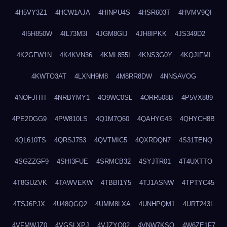
4H5VY3Z1
4HCW1AJA
4HINPU4S
4HSR603T
4HVMV9QI
4I5H850W
4IL73M3I
4JGM8GIJ
4JH8IPKK
4JS349D2
4K2GFW1N
4K4KVN36
4KML855I
4KNS3G0Y
4KQJIFMI
4KWTO3AT
4LXNH9M8
4M8RR8DW
4NNSAVOG
4NOFJHTI
4NRBYMY1
4O9WC0SL
4ORR508B
4P5VX889
4PE2DGG9
4PW810LS
4Q1M7Q60
4QAHYG43
4QHYCH8B
4QL610TS
4QRSJ753
4QVTMIC5
4QXRDQN7
4S31TENQ
4SGZZGF9
4SHI3FUE
4SRMCB32
4SYJTR01
4T4UXTTO
4T8GUZVK
4TAWVEKW
4TBBI1Y5
4TJ1ASNW
4TPTYC45
4TSJ6PJX
4U48QGQ2
4UMM8LXA
4UNHPQM1
4URT243L
4VFMWJZ0
4VGSLXPJ
4VJZYO02
4VNW7KSQ
4W6ZE1F7