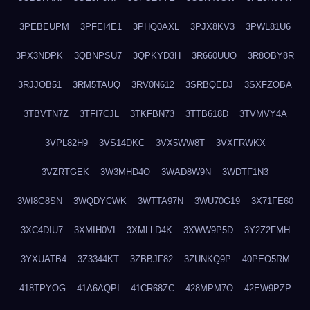
3PEBEUPM
3PFEI4E1
3PHQ0AXL
3PJX8KV3
3PWL81U6
3PX3NDPK
3QBNPSU7
3QPKYD3H
3R660UUO
3R8OBY8R
3RJJOB51
3RM5TAUQ
3RV0N612
3SRBQEDJ
3SXFZOBA
3TBVTN7Z
3TFI7CJL
3TKFBN73
3TTB618D
3TVMVY4A
3VPL82H9
3VS14DKC
3VX5WW8T
3VXFRWKX
3VZRTGEK
3W3MHD4O
3WAD8W9N
3WDTF1N3
3WI8G8SN
3WQDYCWK
3WTTA97N
3WU70G19
3X71FE60
3XC4DIU7
3XMIH0VI
3XMLLD4K
3XWW9P5D
3Y2Z2FMH
3YXUATB4
3Z3344KT
3ZBBJF82
3ZUNKQ9P
40PEO5RM
418TPYOG
41A6AQPI
41CR68ZC
428MPM7O
42EW9PZP