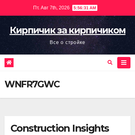
Перейти
Пт. Авг 7th, 2026
5:56:32 AM
к
содержимому
Кирпичик за кирпичиком
Все о стройке
WNFR7GWC
Construction Insights