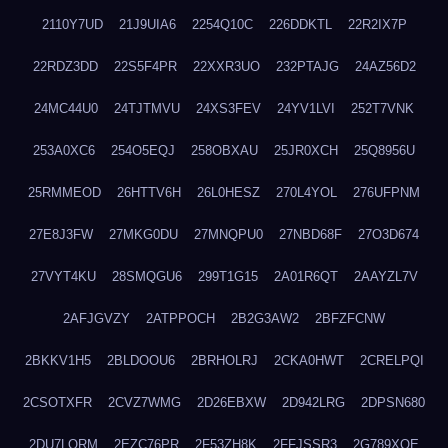
2110Y7UD
21J9UIA6
2254Q10C
226DDKTL
22R2IX7P
22RDZ3DD
22S5F4PR
22XXR3UO
232PTAJG
24AZ56D2
24MC44U0
24TJTMVU
24XS3FEV
24YV1LVI
252T7VNK
253A0XC6
254O5EQJ
258OBXAU
25JR0XCH
25Q8956U
25RMMEOD
26HTTV6H
26L0HESZ
270L4YOL
276UFPNM
27E8J3FW
27MKG0DU
27MNQPU0
27NBD68F
27O3D674
27VYT4KU
28SMQGU6
299T1G15
2A01R6QT
2AAYZL7V
2AFJGVZY
2ATPPOCH
2B2G3AW2
2BFZFCNW
2BKKV1H5
2BLDOOU6
2BRHOLRJ
2CKA0HWT
2CRELPQI
2CSOTXFR
2CVZ7WMG
2D26EBXW
2D942LRG
2DPSN680
2DU7LORM
2EZC76PR
2F53ZH8K
2FFJSSR3
2G789XQE