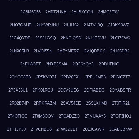
2G8M6D58
2HDT2UKH
2HLBXGGN
2HMC2F0V
2HO7QAUP
2HYWPJNU
2IIHI162
2J4TVL9Q
2JDKS9WZ
2JG4QYDE
2JSJLGSQ
2KKCIQS5
2KL1TDVU
2LCI7CW6
2LN9C5H3
2LVOI55N
2M7YMERZ
2MIQDBKK
2N165DB2
2NFH8OET
2NXDJSMA
2OC6YQYJ
2ODHTNIQ
2OYOC8EB
2P5KVO7J
2PB26F91
2PFU2MB3
2PGICZT7
2PJA33U1
2PK01RCU
2Q6V9UEG
2QFIABDG
2QYABSTR
2R02B74P
2RPXRAZM
2SAV54DE
2SS1XHM0
2T0TIR21
2T4QFIOC
2T8M8OOV
2TGAD2ZO
2TMUAAY5
2TOT3HO1
2TT1JPJ0
2TVCNBU8
2TWC2CET
2U1JCAWR
2UABCBNW