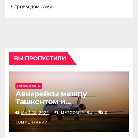
Строим дом сами
ВЫ ПРОПУСТИЛИ
ГАРАЖ И АВТО
Авиарейсы между
Ташкентом и
Екатеринбургом
МАЙ 25, 2026
METCOM16_RU
0
КОММЕНТАРИИ