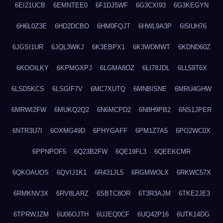
6EI21UCB
6EMNTEE0
6F1DJ5WF
6G3CXI93
6G3KEGYN
6H6L0Z3E
6HD2DCBO
6HM0FQJT
6HWL9A3P
6I5IUH76
6JGSI1UR
6JQL3WKJ
6K3EBPX1
6K3WDMWT
6KDND60Z
6KOOILKY
6KPMGXPJ
6LGMA8OZ
6LI78JDL
6LL59T6X
6LSD5KCS
6LSGIF7V
6MC7XUTQ
6MNBISNE
6MRU4GHW
6MRWI2FW
6MUKQ2Q2
6N6MCPD2
6N8H9PB2
6NS1JPER
6NTR3U7I
6OXMG49D
6PHYGAFF
6PM1Z7A5
6PO2WC0X
6PPNPOF5
6Q23B2FW
6QE19FL3
6QEEKCMR
6QKOAUOS
6QVIJ1K1
6R431JL5
6RGMWOLX
6RKWC57X
6RMKNV3X
6RV8LARZ
6SBTC8OR
6T3R3AJM
6TKE2JE3
6TPRWJZM
6U06OJTH
6UJEQ0CF
6UQ42P16
6UTK14DG