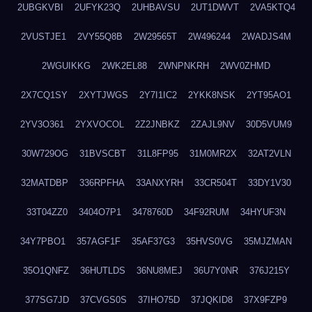
2UBGKVBI
2UFYK23Q
2UHBAVSU
2UT1DWVT
2VA5KTQ4
2VUSTJE1
2VY55Q8B
2W29565T
2W496244
2WADJS4M
2WGUIKKG
2WK2EL88
2WNPNKRH
2WV0ZHMD
2X7CQ1SY
2XYTJWGS
2Y7I1IC2
2YKK8NSK
2YT95AO1
2YV3O361
2YXVOCOL
2Z2JNBKZ
2ZAJL9NV
30D5VUM9
30W729OG
31BVSCBT
31L8FP95
31M0MR2X
32AT2VLN
32MATDBP
336RPFHA
33ANXYRH
33CR504T
33DY1V30
33T04ZZ0
3404O7P1
3478760D
34F92RUM
34HYUF3N
34Y7PBO1
357AGF1F
35AF37G3
35HVS0VG
35MJZMAN
35O1QNFZ
36HUTLDS
36NU8MEJ
36U7Y0NR
376J215Y
377SG7JD
37CVGS0S
37IHO75D
37JQKID8
37X9FZP9