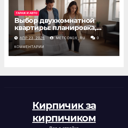
ГАРАЖ И АВТО
Выбор двухкомнатной
квартиры: планировка,
состояние жилья и
АПР 23, 2026
METCOM16_RU
0
проверка документов
КОММЕНТАРИИ
Кирпичик за
кирпичиком