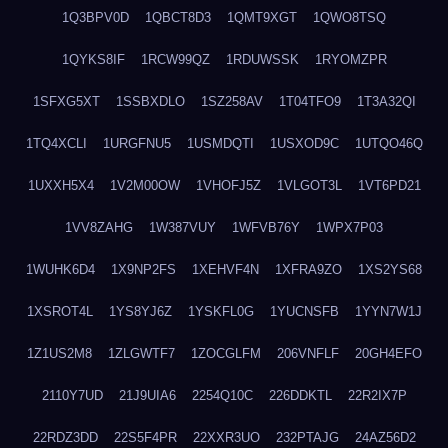
1Q3BPV0D
1QBCT8D3
1QMT9XGT
1QWO8TSQ
1QYKS8IF
1RCW99QZ
1RDUWSSK
1RYOMZPR
1SFXG5XT
1SSBXDLO
1SZ258AV
1T04TFO9
1T3A32QI
1TQ4XCLI
1URGFNU5
1USMDQTI
1USXOD9C
1UTQO46Q
1UXXH5X4
1V2M00OW
1VHOFJ5Z
1VLGOT3L
1VT6PD21
1VV8ZAHG
1W387VUY
1WFVB76Y
1WPX7P03
1WUHK6D4
1X9NP2FS
1XEHVF4N
1XFRA9ZO
1XS2YS68
1XSROT4L
1YS8YJ6Z
1YSKFL0G
1YUCNSFB
1YYN7W1J
1Z1US2M8
1ZLGWTF7
1ZOCGLFM
206VNFLF
20GH4EFO
2110Y7UD
21J9UIA6
2254Q10C
226DDKTL
22R2IX7P
22RDZ3DD
22S5F4PR
22XXR3UO
232PTAJG
24AZ56D2