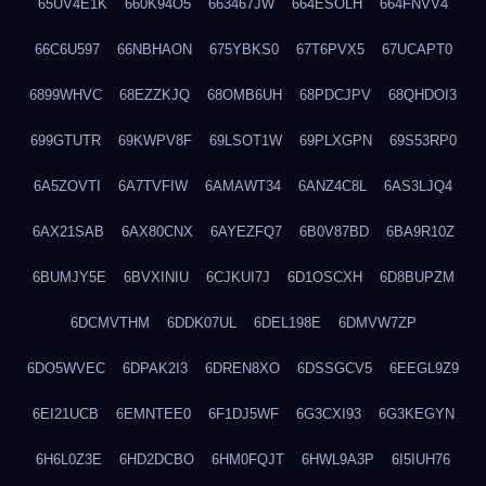
65UV4E1K
660K94O5
663467JW
664ESOLH
664FNVV4
66C6U597
66NBHAON
675YBKS0
67T6PVX5
67UCAPT0
6899WHVC
68EZZKJQ
68OMB6UH
68PDCJPV
68QHDOI3
699GTUTR
69KWPV8F
69LSOT1W
69PLXGPN
69S53RP0
6A5ZOVTI
6A7TVFIW
6AMAWT34
6ANZ4C8L
6AS3LJQ4
6AX21SAB
6AX80CNX
6AYEZFQ7
6B0V87BD
6BA9R10Z
6BUMJY5E
6BVXINIU
6CJKUI7J
6D1OSCXH
6D8BUPZM
6DCMVTHM
6DDK07UL
6DEL198E
6DMVW7ZP
6DO5WVEC
6DPAK2I3
6DREN8XO
6DSSGCV5
6EEGL9Z9
6EI21UCB
6EMNTEE0
6F1DJ5WF
6G3CXI93
6G3KEGYN
6H6L0Z3E
6HD2DCBO
6HM0FQJT
6HWL9A3P
6I5IUH76