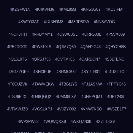
4K2GFW1N
4K4KVN36
4KML855I
4KNS3G0Y
4KQJIFMI
4KWTO3AT
4LXNH9M8
4M8RR8DW
4NNSAVOG
4NOFJHTI
4NRBYMY1
4O9WC0SL
4ORR508B
4P5VX889
4PE2DGG9
4PW810LS
4Q1M7Q60
4QAHYG43
4QHYCH8B
4QL610TS
4QRSJ753
4QVTMIC5
4QXRDQN7
4S31TENQ
4SGZZGF9
4SHI3FUE
4SRMCB32
4SYJTR01
4T4UXTTO
4T8GUZVK
4TAWVEKW
4TBBI1Y5
4TJ1ASNW
4TPTYC45
4TSJ6PJX
4U48QGQ2
4UMM8LXA
4UNHPQM1
4URT243L
4VFMWJZ0
4VGSLXPJ
4VJZYO02
4VNW7KSQ
4W6ZE1F7
4WP2PW82
4WQWQXX8
4WXQZN38
4X7TT8GV