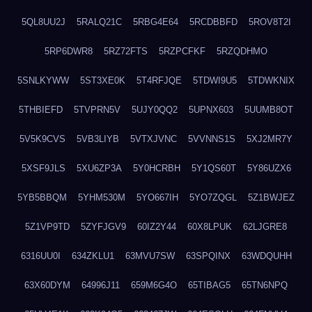
5QL8UU2J
5RALQ21C
5RBG4E64
5RCDBBFD
5ROV8T2I
5RP6DWR8
5RZ72FTS
5RZPCFKF
5RZQDHMO
5SNLKYWW
5ST3XE0K
5T4RFJQE
5TDWI9U5
5TDWKNIX
5THBIEFD
5TVPRN5V
5UJY0QQ2
5UPNX603
5UUMB8OT
5V5K9CVS
5VB3LIYB
5VTXJVNC
5VVNNS1S
5XJ2MR7Y
5XSF9JLS
5XU6ZP3A
5Y0HCRBH
5Y1QS60T
5Y86UZX6
5YB5BBQM
5YHM530M
5YO667IH
5YO7ZQGL
5Z1BWJEZ
5Z1VP9TD
5ZYFJGV9
60IZ2Y44
60X8LPUK
62LJGRE8
6316UU0I
634ZKLU1
63MVU7SW
63SPQINX
63WDQUHH
63X60DYM
64996J11
659M6G4O
65TIBAG5
65TN6NPQ