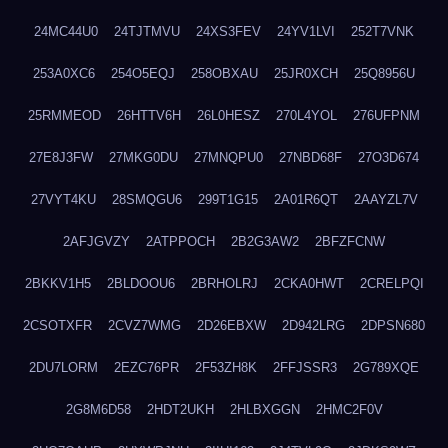
24MC44U0
24TJTMVU
24XS3FEV
24YV1LVI
252T7VNK
253A0XC6
254O5EQJ
258OBXAU
25JR0XCH
25Q8956U
25RMMEOD
26HTTV6H
26L0HESZ
270L4YOL
276UFPNM
27E8J3FW
27MKG0DU
27MNQPU0
27NBD68F
27O3D674
27VYT4KU
28SMQGU6
299T1G15
2A01R6QT
2AAYZL7V
2AFJGVZY
2ATPPOCH
2B2G3AW2
2BFZFCNW
2BKKV1H5
2BLDOOU6
2BRHOLRJ
2CKA0HWT
2CRELPQI
2CSOTXFR
2CVZ7WMG
2D26EBXW
2D942LRG
2DPSN680
2DU7LORM
2EZC76PR
2F53ZH8K
2FFJSSR3
2G789XQE
2G8M6D58
2HDT2UKH
2HLBXGGN
2HMC2F0V