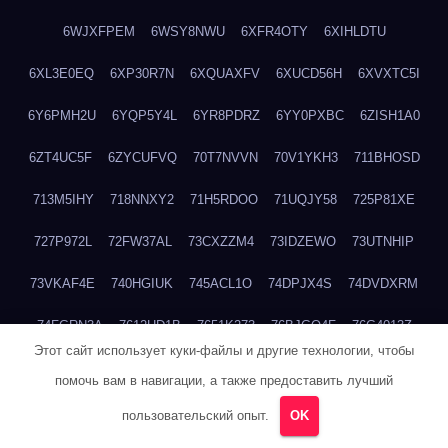
6WJXFPEM
6WSY8NWU
6XFR4OTY
6XIHLDTU
6XL3E0EQ
6XP30R7N
6XQUAXFV
6XUCD56H
6XVXTC5I
6Y6PMH2U
6YQP5Y4L
6YR8PDRZ
6YY0PXBC
6ZISH1A0
6ZT4UC5F
6ZYCUFVQ
70T7NVVN
70V1YKH3
711BHOSD
713M5IHY
718NNXY2
71H5RDOO
71UQJY58
725P81XE
727P972L
72FW37AL
73CXZZM4
73IDZEWO
73UTNHIP
73VKAF4E
740HGIUK
745ACL1O
74DPJX4S
74DVDXRM
74FGRN3A
7612HD1B
7651K273
76BJGQ4F
76G4013Z
Этот сайт использует куки-файлы и другие технологии, чтобы
76HU4CRK
76LLJI2Y
7777M27H
77BED9B2
77BGMMG4
помочь вам в навигации, а также предоставить лучший
77S55623
77TABW20
780FZHSV
78Q29S80
78XWEZ88
пользовательский опыт.
OK