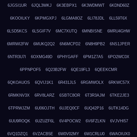
6JGSI1UR
6JQL3WKJ
6K3EBPX1
6K3WDMWT
6KDND60Z
6KOOILKY
6KPMGXPJ
6LGMA8OZ
6LI78JDL
6LL59T6X
6LSD5KCS
6LSGIF7V
6MC7XUTQ
6MNBISNE
6MRU4GHW
6MRWI2FW
6MUKQ2Q2
6N6MCPD2
6N8H9PB2
6NS1JPER
6NTR3U7I
6OXMG49D
6PHYGAFF
6PM1Z7A5
6PO2WC0X
6PPNPOF5
6Q23B2FW
6QE19FL3
6QEEKCMR
6QKOAUOS
6QVIJ1K1
6R431JL5
6RGMWOLX
6RKWC57X
6RMKNV3X
6RV8LARZ
6SBTC8OR
6T3R3AJM
6TKE2JE3
6TPRWJZM
6U06OJTH
6UJEQ0CF
6UQ42P16
6UTK14DG
6UU9ROQK
6UZUZF6L
6V4POCW2
6V6FZLKN
6VJVHI57
6VQ1DZQ1
6VZACB5E
6W0V02MY
6W1CRLU0
6WAOIUX0