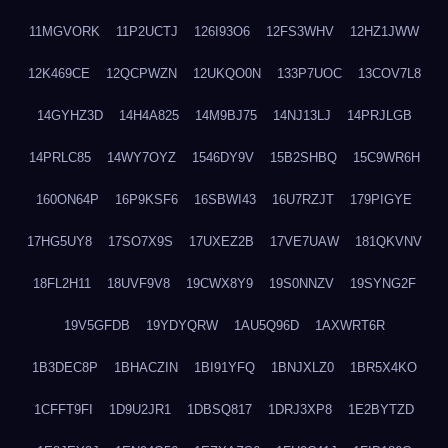
11MGVORK
11P2UCTJ
126I93O6
12FS3WHV
12HZ1JWW
12K469CE
12QCPWZN
12UKQO0N
133P7UOC
13COV7L8
14GYHZ3D
14H4A825
14M9BJ75
14NJ13LJ
14PRJLGB
14PRLC85
14WY7OYZ
1546DY9V
15B2SHBQ
15C9WR6H
160ON64P
16P9KSF6
16SBWI43
16U7RZJT
179PIGYE
17HG5UY8
17SO7X9S
17UXEZ2B
17VE7UAW
181QKVNV
18FL2H11
18UVF9V8
19CWX8Y9
19S0NNZV
19SYNG2F
19V5GFDB
19YDYQRW
1AU5Q96D
1AXWRT6R
1B3DEC8P
1BHACZIN
1BI91YFQ
1BNJXLZ0
1BR5X4KO
1CFFT9FI
1D9U2JR1
1DBSQ817
1DRJ3XP8
1E2BYTZD