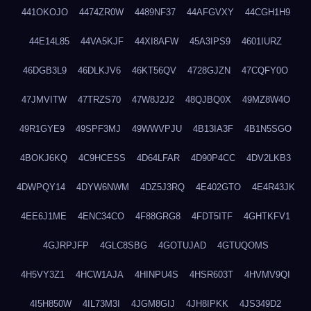
441OKOJO
4474ZR0W
4489NF37
44AFGVXY
44CGH1H9
44E14L85
44VA5KJF
44XI8AFW
45A3IPS9
4601IURZ
46DGB3L9
46DLKJV6
46KT56QV
4728GJZN
47CQFY0O
47JMVITW
47TRZS70
47W8J2J2
48QJBQ0X
49MZ8W4O
49R1GYE9
49SPF3MJ
49WWVPJU
4B13IA3F
4B1N5SGO
4BOKJ6KQ
4C9HCESS
4D64LFAR
4D90P4CC
4DV2LKB3
4DWPQY14
4DYW6NWM
4DZ5J3RQ
4E402GTO
4E4R43JK
4EE6J1ME
4ENC34CO
4F88GRG8
4FDT5ITF
4GHTKFV1
4GJRPJFP
4GLC8SBG
4GOTUJAD
4GTUQOMS
4H5VY3Z1
4HCW1AJA
4HINPU4S
4HSR603T
4HVMV9QI
4I5H850W
4IL73M3I
4JGM8GIJ
4JH8IPKK
4JS349D2