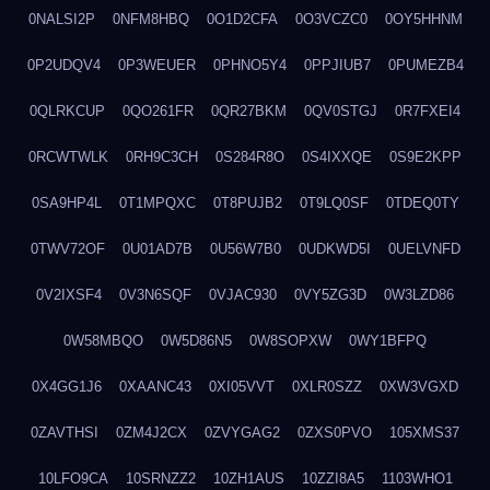
0NALSI2P
0NFM8HBQ
0O1D2CFA
0O3VCZC0
0OY5HHNM
0P2UDQV4
0P3WEUER
0PHNO5Y4
0PPJIUB7
0PUMEZB4
0QLRKCUP
0QO261FR
0QR27BKM
0QV0STGJ
0R7FXEI4
0RCWTWLK
0RH9C3CH
0S284R8O
0S4IXXQE
0S9E2KPP
0SA9HP4L
0T1MPQXC
0T8PUJB2
0T9LQ0SF
0TDEQ0TY
0TWV72OF
0U01AD7B
0U56W7B0
0UDKWD5I
0UELVNFD
0V2IXSF4
0V3N6SQF
0VJAC930
0VY5ZG3D
0W3LZD86
0W58MBQO
0W5D86N5
0W8SOPXW
0WY1BFPQ
0X4GG1J6
0XAANC43
0XI05VVT
0XLR0SZZ
0XW3VGXD
0ZAVTHSI
0ZM4J2CX
0ZVYGAG2
0ZXS0PVO
105XMS37
10LFO9CA
10SRNZZ2
10ZH1AUS
10ZZI8A5
1103WHO1