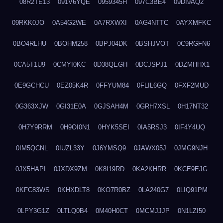
08R2TE13
091V6YQE
0959345H
097C3BE4
09DI9AQ2
09RKK0JO
0A54G2WE
0A7RXWXI
0AG4NTTC
0AYXMFKC
0BO4RLHU
0BOHM258
0BPJ04DK
0BSHJVOT
0C9RGFN6
0CA5T1U9
0CMYI0KC
0D38QEGH
0DCJSPJ1
0DZMHHX1
0E9GCHCU
0EZ05K4R
0FFYUM84
0FLIL6GQ
0FXF2MUD
0G363XJW
0GI31E0A
0GJSAH4M
0GRH7XSL
0H17NT32
0H7Y9RRM
0H9OI0N1
0HYK5SEI
0IA5RSJ3
0IF4Y4UQ
0IM5QCNL
0IUZL33Y
0J6YMSQ9
0JAWX05J
0JMG9NJH
0JX5HAPI
0JXDX9ZM
0K8I19RD
0KA2KHRR
0KCE9EJG
0KFC83WS
0KHXDLT8
0KO7R0BZ
0LA240G7
0LIQ91PM
0LPY3G1Z
0LTLQ0B4
0M40H0CT
0MCMJJJP
0N1LZI50