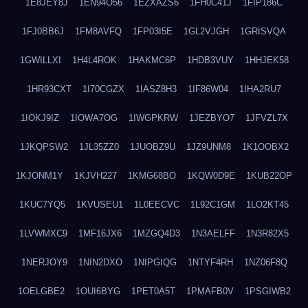
1E8JEY8J
1EN94O56
1EZXAZS6
1FH0C41J
1FIP186C
1FJ0BB6J
1FM8AVFQ
1FP03I5E
1GL2VJGH
1GRISVQA
1GWILLXI
1H4L4ROK
1HAKMC6P
1HDB3VUY
1HHJEK58
1HR93CXT
1I70CGZX
1IASZ8H3
1IF86W04
1IHA2RU7
1IOKJ9IZ
1IOWA7OG
1IWGPKRW
1JEZBYO7
1JFVZL7X
1JKQPSW2
1JL35ZZ0
1JUOBZ9U
1JZ9UNM8
1K1OOBX2
1KJONM1Y
1KJVH227
1KMG68BO
1KQW0D9E
1KUB22OP
1KUC7YQ5
1KVUSEU1
1L0EECVC
1L92C1GM
1LO2KT45
1LVWMXC9
1MF16JX6
1MZGQ4D3
1N3AELFF
1N3R82X5
1NERJOY9
1NIN2DXO
1NIPGIQG
1NTYF4RH
1NZ06F8Q
1OELGBE2
1OUI6BYG
1PET0A5T
1PMAFB0V
1PSGIWB2