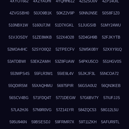
4XYOT662
4XZYAUHI
4YQHH612
4Z52SO0V
4ZP14UIL
4ZVGSBH0
50JO9B1K
50KZ2V9P
50NNJN5E
50S8F1Z0
510NBX1W
5160U7JM
51D7XGKL
51JUGSIB
51MY24WU
51VJOSDY
51ZE8MKB
522X4O28
52D4GH9B
52FJKYTB
52MOA4HC
52SYO0Q2
52TPECFV
52W5K0BY
52XXY91Q
53ATDBWI
53EKZAMH
53Z8FUAW
54PKU5CO
551HGV0S
553WPS4S
55FLR3W1
55IE9L4V
55JKJF3L
55NCOA72
55QDIRSM
55XAQHMU
56975PIR
56GSA0U2
56QN3KEB
56SCV4BG
571FDQ4T
5771DEGW
57G6BV7Y
57IUFJJS
57LA2HJ6
57N9R0VG
57Z141YR
584ZQC53
58G12L5U
595U946N
59BSESDJ
59FRMR7X
59T11ZKH
5AFUR9TL