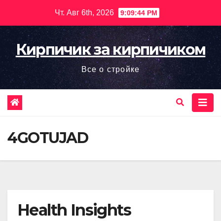
Перейти
Чт. Авг 6th, 2026
9:09:45 PM
к
содержимому
Кирпичик за кирпичиком
Все о стройке
4GOTUJAD
Health Insights