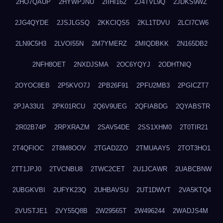
2HO7QAUP
2HYWPJNU
2IIHI162
2J4TVL9Q
2JDKS9WZ
2JG4QYDE
2JSJLGSQ
2KKCIQS5
2KL1TDVU
2LCI7CW6
2LN9C5H3
2LVOI55N
2M7YMERZ
2MIQDBKK
2N165DB2
2NFH8OET
2NXDJSMA
2OC6YQYJ
2ODHTNIQ
2OYOC8EB
2P5KVO7J
2PB26F91
2PFU2MB3
2PGICZT7
2PJA33U1
2PK01RCU
2Q6V9UEG
2QFIABDG
2QYABSTR
2R02B74P
2RPXRAZM
2SAV54DE
2SS1XHM0
2T0TIR21
2T4QFIOC
2T8M8OOV
2TGAD2ZO
2TMUAAY5
2TOT3HO1
2TT1JPJ0
2TVCNBU8
2TWC2CET
2U1JCAWR
2UABCBNW
2UBGKVBI
2UFYK23Q
2UHBAVSU
2UT1DWVT
2VA5KTQ4
2VUSTJE1
2VY55Q8B
2W29565T
2W496244
2WADJS4M