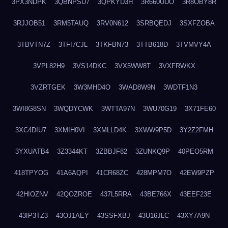
3PX3NDPK
3QBNPSU7
3QPKYD3H
3R660UUO
3R8OBY8R
3RJJOB51
3RM5TAUQ
3RV0N612
3SRBQEDJ
3SXFZOBA
3TBVTN7Z
3TFI7CJL
3TKFBN73
3TTB618D
3TVMVY4A
3VPL82H9
3VS14DKC
3VX5WW8T
3VXFRWKX
3VZRTGEK
3W3MHD4O
3WAD8W9N
3WDTF1N3
3WI8G8SN
3WQDYCWK
3WTTA97N
3WU70G19
3X71FE60
3XC4DIU7
3XMIH0VI
3XMLLD4K
3XWW9P5D
3Y2Z2FMH
3YXUATB4
3Z3344KT
3ZBBJF82
3ZUNKQ9P
40PEO5RM
418TPYOG
41A6AQPI
41CR68ZC
428MPM7O
42EW9PZP
42HIOZNV
42QOZROE
437L5RRA
43BE766X
43EEF23E
43IP3TZ3
43OJ1AEY
43SSFXBJ
43U16JLC
43XY7A9N