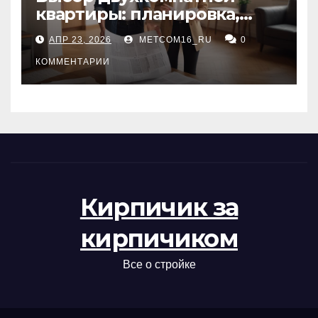
квартиры: планировка,
состояние жилья и
АПР 23, 2026
METCOM16_RU
0
проверка документов
КОММЕНТАРИИ
Кирпичик за
кирпичиком
Все о стройке