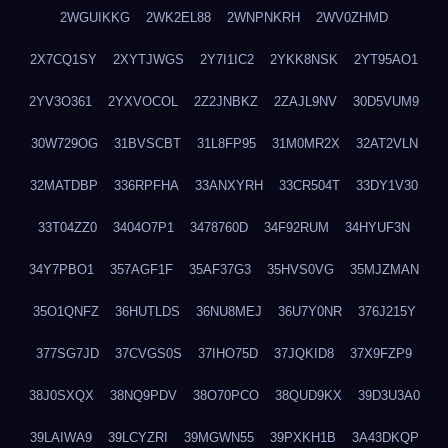
2WGUIKKG
2WK2EL88
2WNPNKRH
2WV0ZHMD
2X7CQ1SY
2XYTJWGS
2Y7I1IC2
2YKK8NSK
2YT95AO1
2YV3O361
2YXVOCOL
2Z2JNBKZ
2ZAJL9NV
30D5VUM9
30W729OG
31BVSCBT
31L8FP95
31M0MR2X
32AT2VLN
32MATDBP
336RPFHA
33ANXYRH
33CR504T
33DY1V30
33T04ZZ0
3404O7P1
3478760D
34F92RUM
34HYUF3N
34Y7PBO1
357AGF1F
35AF37G3
35HVS0VG
35MJZMAN
35O1QNFZ
36HUTLDS
36NU8MEJ
36U7Y0NR
376J215Y
377SG7JD
37CVGS0S
37IHO75D
37JQKID8
37X9FZP9
38J0SXQX
38NQ9PDV
38O70PCO
38QUD9KX
39D3U3A0
39LAIWA9
39LCYZRI
39MGWN55
39PXKH1B
3A43DKQP