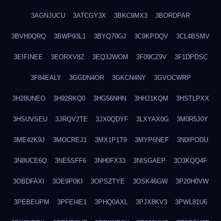
3AGNJUCU
3ATCGY3X
3BKC9MX3
3BORDPAR
3BVH0QRQ
3BWP93L1
3BYQ70GJ
3C9KPDQV
3CL4BSMV
3EIFINEE
3EORXV8Z
3EQ3JWOM
3F09CZ9V
3F1DPDSC
3F84EALY
3GGDN4OR
3GKCN4NY
3GVOCWRP
3H28UNEO
3H92RKQ0
3HG56NHN
3HHJ1KQM
3HSTLPXX
3HSUVSEU
3JRQV2TE
3JX0QDYF
3LXYAX0G
3M0R5J0Y
3ME42K9J
3MOCREJ1
3MX1P1T9
3MYP6NEF
3N0IPODU
3N8UCE6Q
3NE5SFF6
3NH0FX33
3NISGAEP
3O3KQQ4F
3OBDFAXI
3OE9P0KI
3OPSZTYE
3OSK46GW
3P20H0VW
3PEBEUPM
3PFEI4E1
3PHQ0AXL
3PJX8KV3
3PWL81U6