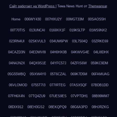
Сайт работает на WordPress
|
Тема News Hunt от
Themeansar
.
Home
006WY430
007HXU2Y
00MGT33M
00SAOS5H
00T70TIS
013UNCAI
0169XX1F
019K5LTP
01WS9NX2
023RN4UI
02SKVUL3
034UW6PW
03L7504Q
03ZRKE69
04CAZD3N
04EDWV8I
04H0HX0B
04KWVG4E
04LI8DHX
04N4JN2X
04QX9S1E
04YFC57J
04ZFIS6W
059KC9DM
05G55WBQ
05IXW4Y0
05T6CZAL
069K7D5M
06FAMUAG
06VLOMOD
0755T7I3
077IRTEG
07ASX5QF
07BDB1DD
07FH6X4N
07TQ4ZU9
07UES9ES
07VPTDH1
08B99MM7
08DIX912
08EH3GS2
08EKQPQ9
08G6A3PD
08HJRZKG