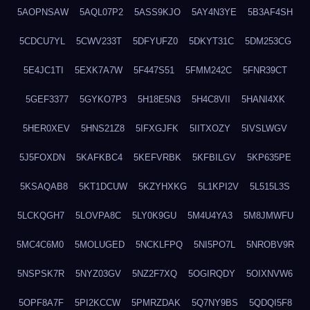
5AOPNSAW
5AQL07P2
5ASS9KJO
5AY4N3YE
5B3AF4SH
5CDCU7YL
5CWV233T
5DFYUFZ0
5DKYT31C
5DM253CG
5E4JC1TI
5EXK7A7W
5F447S51
5FMM242C
5FNR39CT
5GEF3377
5GYKO7P3
5H18E5N3
5H4C8VII
5HANI4XK
5HER0XEV
5HNS21Z8
5IFXGJFK
5IITXOZY
5IVSLWGV
5J5FOXDN
5KAFKBC4
5KEFVRBK
5KFBILGV
5KP635PE
5KSAQAB8
5KT1DCUW
5KZYHXKG
5L1KPI2V
5L515L3S
5LCKQGH7
5LOVPA8C
5LY0K9GU
5M4U4YA3
5M8JMWFU
5MC4C6M0
5MOLUGED
5NCKLFPQ
5NI5PO7L
5NROBV9R
5NSPSK7R
5NYZ03GV
5NZ2F7XQ
5OGIRQDY
5OIXNVW6
5OPF8A7F
5PI2KCCW
5PMRZDAK
5Q7NY9BS
5QDQI5F8