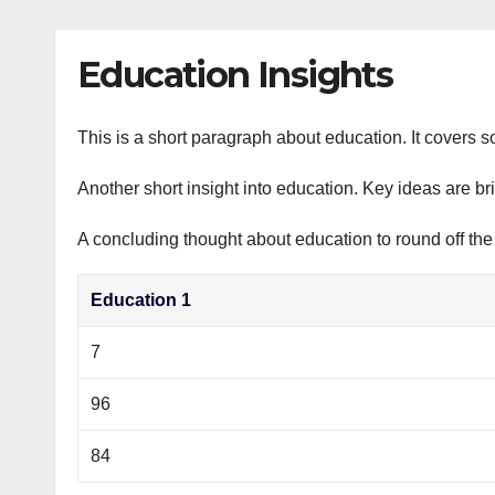
р
p
l
а
Education Insights
a
в
s
и
s
This is a short paragraph about education. It covers s
т
n
ь
Another short insight into education. Key ideas are br
i
A concluding thought about education to round off the
k
i
Education 1
7
96
84