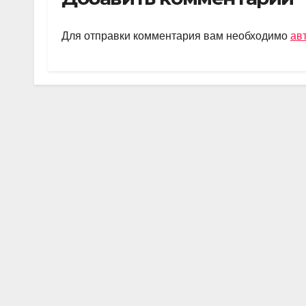
gr
s
o
а
a
A
kl
в
Для отправки комментария вам необходимо
ав
m
p
a
и
p
ss
ть
ni
ki