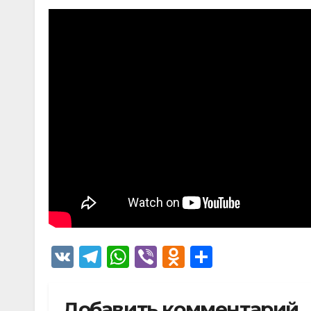
V
T
W
Vi
O
О
K
el
h
b
d
тп
e
at
er
n
р
Добавить комментарий