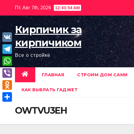
Перейти
Пт. Авг 7th, 2026
12:43:55 AM
к
содержимому
Кирпичик за
кирпичиком
V
Все о стройке
K
T
e
W
ГЛАВНАЯ
СТРОИМ ДОМ САМИ
l
h
V
e
a
КАК ВЫБРАТЬ ГАДЖЕТ
i
O
g
t
b
d
r
О
OWTVU3EH
s
e
n
a
т
A
r
o
m
п
p
k