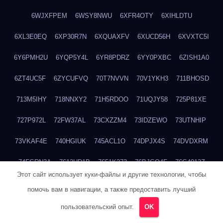
6WJXFPEM
6WSY8NWU
6XFR4OTY
6XIHLDTU
6XL3E0EQ
6XP30R7N
6XQUAXFV
6XUCD56H
6XVXTC5I
6Y6PMH2U
6YQP5Y4L
6YR8PDRZ
6YY0PXBC
6ZISH1A0
6ZT4UC5F
6ZYCUFVQ
70T7NVVN
70V1YKH3
711BHOSD
713M5IHY
718NNXY2
71H5RDOO
71UQJY58
725P81XE
727P972L
72FW37AL
73CXZZM4
73IDZEWO
73UTNHIP
73VKAF4E
740HGIUK
745ACL1O
74DPJX4S
74DVDXRM
74FGRN3A
7612HD1B
7651K273
76BJGQ4F
76G4013Z
Этот сайт использует куки-файлы и другие технологии, чтобы
76HU4CRK
76LLJI2Y
7777M27H
77BED9B2
77BGMMG4
помочь вам в навигации, а также предоставить лучший
77S55623
77TABW20
780FZHSV
78Q29S80
78XWEZ88
пользовательский опыт.
OK