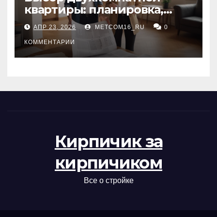
квартиры: планировка,
состояние жилья и
АПР 23, 2026
METCOM16_RU
0
проверка документов
КОММЕНТАРИИ
Кирпичик за
кирпичиком
Все о стройке