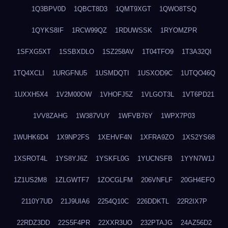
1Q3BPV0D
1QBCT8D3
1QMT9XGT
1QWO8TSQ
1QYKS8IF
1RCW99QZ
1RDUWSSK
1RYOMZPR
1SFXG5XT
1SSBXDLO
1SZ258AV
1T04TFO9
1T3A32QI
1TQ4XCLI
1URGFNU5
1USMDQTI
1USXOD9C
1UTQO46Q
1UXXH5X4
1V2M00OW
1VHOFJ5Z
1VLGOT3L
1VT6PD21
1VV8ZAHG
1W387VUY
1WFVB76Y
1WPX7P03
1WUHK6D4
1X9NP2FS
1XEHVF4N
1XFRA9ZO
1XS2YS68
1XSROT4L
1YS8YJ6Z
1YSKFL0G
1YUCNSFB
1YYN7W1J
1Z1US2M8
1ZLGWTF7
1ZOCGLFM
206VNFLF
20GH4EFO
2110Y7UD
21J9UIA6
2254Q10C
226DDKTL
22R2IX7P
22RDZ3DD
22S5F4PR
22XXR3UO
232PTAJG
24AZ56D2