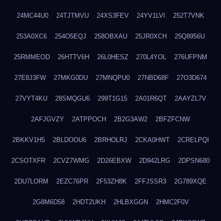
24MC44U0
24TJTMVU
24XS3FEV
24YV1LVI
252T7VNK
253A0XC6
254O5EQJ
258OBXAU
25JR0XCH
25Q8956U
25RMMEOD
26HTTV6H
26L0HESZ
270L4YOL
276UFPNM
27E8J3FW
27MKG0DU
27MNQPU0
27NBD68F
27O3D674
27VYT4KU
28SMQGU6
299T1G15
2A01R6QT
2AAYZL7V
2AFJGVZY
2ATPPOCH
2B2G3AW2
2BFZFCNW
2BKKV1H5
2BLDOOU6
2BRHOLRJ
2CKA0HWT
2CRELPQI
2CSOTXFR
2CVZ7WMG
2D26EBXW
2D942LRG
2DPSN680
2DU7LORM
2EZC76PR
2F53ZH8K
2FFJSSR3
2G789XQE
2G8M6D58
2HDT2UKH
2HLBXGGN
2HMC2F0V