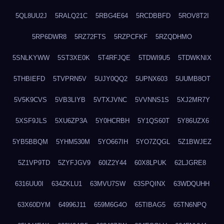
5QL8UU2J
5RALQ21C
5RBG4E64
5RCDBBFD
5ROV8T2I
5RP6DWR8
5RZ72FTS
5RZPCFKF
5RZQDHMO
5SNLKYWW
5ST3XE0K
5T4RFJQE
5TDWI9U5
5TDWKNIX
5THBIEFD
5TVPRN5V
5UJY0QQ2
5UPNX603
5UUMB8OT
5V5K9CVS
5VB3LIYB
5VTXJVNC
5VVNNS1S
5XJ2MR7Y
5XSF9JLS
5XU6ZP3A
5Y0HCRBH
5Y1QS60T
5Y86UZX6
5YB5BBQM
5YHM530M
5YO667IH
5YO7ZQGL
5Z1BWJEZ
5Z1VP9TD
5ZYFJGV9
60IZ2Y44
60X8LPUK
62LJGRE8
6316UU0I
634ZKLU1
63MVU7SW
63SPQINX
63WDQUHH
63X60DYM
64996J11
659M6G4O
65TIBAG5
65TN6NPQ