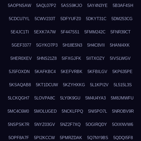
5AOPNSAW
5AQL07P2
5ASS9KJO
5AY4N3YE
5B3AF4SH
5CDCU7YL
5CWV233T
5DFYUFZ0
5DKYT31C
5DM253CG
5E4JC1TI
5EXK7A7W
5F447S51
5FMM242C
5FNR39CT
5GEF3377
5GYKO7P3
5H18E5N3
5H4C8VII
5HANI4XK
5HER0XEV
5HNS21Z8
5IFXGJFK
5IITXOZY
5IVSLWGV
5J5FOXDN
5KAFKBC4
5KEFVRBK
5KFBILGV
5KP635PE
5KSAQAB8
5KT1DCUW
5KZYHXKG
5L1KPI2V
5L515L3S
5LCKQGH7
5LOVPA8C
5LY0K9GU
5M4U4YA3
5M8JMWFU
5MC4C6M0
5MOLUGED
5NCKLFPQ
5NI5PO7L
5NROBV9R
5NSPSK7R
5NYZ03GV
5NZ2F7XQ
5OGIRQDY
5OIXNVW6
5OPF8A7F
5PI2KCCW
5PMRZDAK
5Q7NY9BS
5QDQI5F8