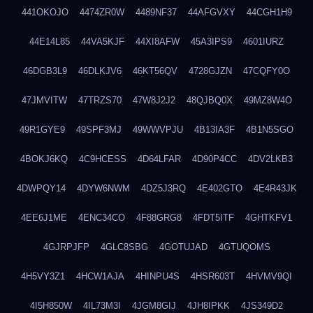
441OKOJO
4474ZR0W
4489NF37
44AFGVXY
44CGH1H9
44E14L85
44VA5KJF
44XI8AFW
45A3IPS9
4601IURZ
46DGB3L9
46DLKJV6
46KT56QV
4728GJZN
47CQFY0O
47JMVITW
47TRZS70
47W8J2J2
48QJBQ0X
49MZ8W4O
49R1GYE9
49SPF3MJ
49WWVPJU
4B13IA3F
4B1N5SGO
4BOKJ6KQ
4C9HCESS
4D64LFAR
4D90P4CC
4DV2LKB3
4DWPQY14
4DYW6NWM
4DZ5J3RQ
4E402GTO
4E4R43JK
4EE6J1ME
4ENC34CO
4F88GRG8
4FDT5ITF
4GHTKFV1
4GJRPJFP
4GLC8SBG
4GOTUJAD
4GTUQOMS
4H5VY3Z1
4HCW1AJA
4HINPU4S
4HSR603T
4HVMV9QI
4I5H850W
4IL73M3I
4JGM8GIJ
4JH8IPKK
4JS349D2