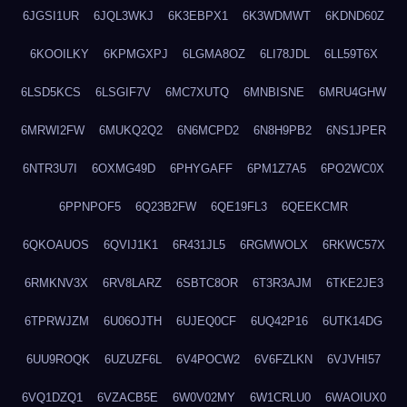
6JGSI1UR
6JQL3WKJ
6K3EBPX1
6K3WDMWT
6KDND60Z
6KOOILKY
6KPMGXPJ
6LGMA8OZ
6LI78JDL
6LL59T6X
6LSD5KCS
6LSGIF7V
6MC7XUTQ
6MNBISNE
6MRU4GHW
6MRWI2FW
6MUKQ2Q2
6N6MCPD2
6N8H9PB2
6NS1JPER
6NTR3U7I
6OXMG49D
6PHYGAFF
6PM1Z7A5
6PO2WC0X
6PPNPOF5
6Q23B2FW
6QE19FL3
6QEEKCMR
6QKOAUOS
6QVIJ1K1
6R431JL5
6RGMWOLX
6RKWC57X
6RMKNV3X
6RV8LARZ
6SBTC8OR
6T3R3AJM
6TKE2JE3
6TPRWJZM
6U06OJTH
6UJEQ0CF
6UQ42P16
6UTK14DG
6UU9ROQK
6UZUZF6L
6V4POCW2
6V6FZLKN
6VJVHI57
6VQ1DZQ1
6VZACB5E
6W0V02MY
6W1CRLU0
6WAOIUX0