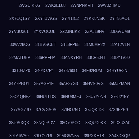
2WGUIKKG
2WK2EL88
2WNPNKRH
2WV0ZHMD
2X7CQ1SY
2XYTJWGS
2Y7I1IC2
2YKK8NSK
2YT95AO1
2YV3O361
2YXVOCOL
2Z2JNBKZ
2ZAJL9NV
30D5VUM9
30W729OG
31BVSCBT
31L8FP95
31M0MR2X
32AT2VLN
32MATDBP
336RPFHA
33ANXYRH
33CR504T
33DY1V30
33T04ZZ0
3404O7P1
3478760D
34F92RUM
34HYUF3N
34Y7PBO1
357AGF1F
35AF37G3
35HVS0VG
35MJZMAN
35O1QNFZ
36HUTLDS
36NU8MEJ
36U7Y0NR
376J215Y
377SG7JD
37CVGS0S
37IHO75D
37JQKID8
37X9FZP9
38J0SXQX
38NQ9PDV
38O70PCO
38QUD9KX
39D3U3A0
39LAIWA9
39LCYZRI
39MGWN55
39PXKH1B
3A43DKQP