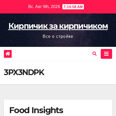
Перейти
Вс. Авг 9th, 2026
7:14:59 AM
к
содержимому
Кирпичик за кирпичиком
Все о стройке
3PX3NDPK
Food Insights