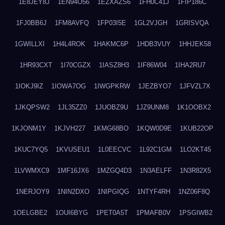
1E8JEY8J
1EN94O56
1EZXAZS6
1FH0C41J
1FIP186C
1FJ0BB6J
1FM8AVFQ
1FP03I5E
1GL2VJGH
1GRISVQA
1GWILLXI
1H4L4ROK
1HAKMC6P
1HDB3VUY
1HHJEK58
1HR93CXT
1I70CGZX
1IASZ8H3
1IF86W04
1IHA2RU7
1IOKJ9IZ
1IOWA7OG
1IWGPKRW
1JEZBYO7
1JFVZL7X
1JKQPSW2
1JL35ZZ0
1JUOBZ9U
1JZ9UNM8
1K1OOBX2
1KJONM1Y
1KJVH227
1KMG68BO
1KQW0D9E
1KUB22OP
1KUC7YQ5
1KVUSEU1
1L0EECVC
1L92C1GM
1LO2KT45
1LVWMXC9
1MF16JX6
1MZGQ4D3
1N3AELFF
1N3R82X5
1NERJOY9
1NIN2DXO
1NIPGIQG
1NTYF4RH
1NZ06F8Q
1OELGBE2
1OUI6BYG
1PET0A5T
1PMAFB0V
1PSGIWB2