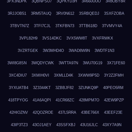
3PX3NDPK
3QBNPSU7
3QPKYD3H
3R660UUO
3R8OBY8R
3RJJOB51
3RM5TAUQ
3RV0N612
3SRBQEDJ
3SXFZOBA
3TBVTN7Z
3TFI7CJL
3TKFBN73
3TTB618D
3TVMVY4A
3VPL82H9
3VS14DKC
3VX5WW8T
3VXFRWKX
3VZRTGEK
3W3MHD4O
3WAD8W9N
3WDTF1N3
3WI8G8SN
3WQDYCWK
3WTTA97N
3WU70G19
3X71FE60
3XC4DIU7
3XMIH0VI
3XMLLD4K
3XWW9P5D
3Y2Z2FMH
3YXUATB4
3Z3344KT
3ZBBJF82
3ZUNKQ9P
40PEO5RM
418TPYOG
41A6AQPI
41CR68ZC
428MPM7O
42EW9PZP
42HIOZNV
42QOZROE
437L5RRA
43BE766X
43EEF23E
43IP3TZ3
43OJ1AEY
43SSFXBJ
43U16JLC
43XY7A9N