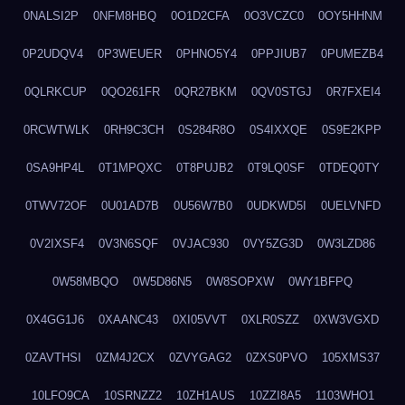
0NALSI2P
0NFM8HBQ
0O1D2CFA
0O3VCZC0
0OY5HHNM
0P2UDQV4
0P3WEUER
0PHNO5Y4
0PPJIUB7
0PUMEZB4
0QLRKCUP
0QO261FR
0QR27BKM
0QV0STGJ
0R7FXEI4
0RCWTWLK
0RH9C3CH
0S284R8O
0S4IXXQE
0S9E2KPP
0SA9HP4L
0T1MPQXC
0T8PUJB2
0T9LQ0SF
0TDEQ0TY
0TWV72OF
0U01AD7B
0U56W7B0
0UDKWD5I
0UELVNFD
0V2IXSF4
0V3N6SQF
0VJAC930
0VY5ZG3D
0W3LZD86
0W58MBQO
0W5D86N5
0W8SOPXW
0WY1BFPQ
0X4GG1J6
0XAANC43
0XI05VVT
0XLR0SZZ
0XW3VGXD
0ZAVTHSI
0ZM4J2CX
0ZVYGAG2
0ZXS0PVO
105XMS37
10LFO9CA
10SRNZZ2
10ZH1AUS
10ZZI8A5
1103WHO1