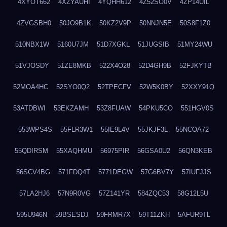
4XYOT662
4XZYAUHI
4YQHH612
4Z52SO0V
4ZP14UIL
4ZVGSBH0
50JO9B1K
50KZ2V9P
50NNJN5E
50S8F1Z0
510NBX1W
5160U7JM
51D7XGKL
51JUGSIB
51MY24WU
51VJOSDY
51ZE8MKB
522X4O28
52D4GH9B
52FJKYTB
52MOA4HC
52SYO0Q2
52TPECFV
52W5K0BY
52XXY91Q
53ATDBWI
53EKZAMH
53Z8FUAW
54PKU5CO
551HGV0S
553WPS4S
55FLR3W1
55IE9L4V
55JKJF3L
55NCOA72
55QDIRSM
55XAQHMU
56975PIR
56GSA0U2
56QN3KEB
56SCV4BG
571FDQ4T
5771DEGW
57G6BV7Y
57IUFJJS
57LA2HJ6
57N9R0VG
57Z141YR
584ZQC53
58G12L5U
595U946N
59BSESDJ
59FRMR7X
59T11ZKH
5AFUR9TL