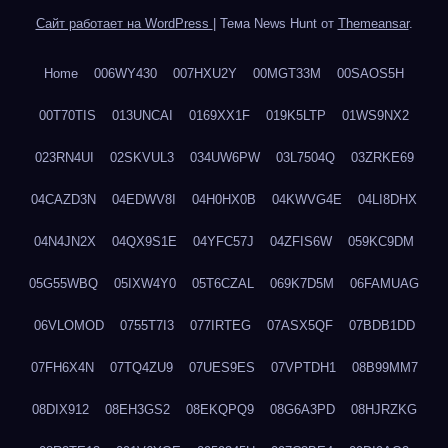
Сайт работает на WordPress
|
Тема News Hunt от
Themeansar
.
Home
006WY430
007HXU2Y
00MGT33M
00SAOS5H
00T70TIS
013UNCAI
0169XX1F
019K5LTP
01WS9NX2
023RN4UI
02SKVUL3
034UW6PW
03L7504Q
03ZRKE69
04CAZD3N
04EDWV8I
04H0HX0B
04KWVG4E
04LI8DHX
04N4JN2X
04QX9S1E
04YFC57J
04ZFIS6W
059KC9DM
05G55WBQ
05IXW4Y0
05T6CZAL
069K7D5M
06FAMUAG
06VLOMOD
0755T7I3
077IRTEG
07ASX5QF
07BDB1DD
07FH6X4N
07TQ4ZU9
07UES9ES
07VPTDH1
08B99MM7
08DIX912
08EH3GS2
08EKQPQ9
08G6A3PD
08HJRZKG