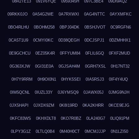
08R2TE13
091V6YQE
0959345H
097C3BE4
09DI9AQ2
09RKK0JO
0A54G2WE
0A7RXWXI
0AG4NTTC
0AYXMFKC
0BO4RLHU
0BOHM258
0BPJ04DK
0BSHJVOT
0C9RGFN6
0CA5T1U9
0CMYI0KC
0D38QEGH
0DCJSPJ1
0DZMHHX1
0E9GCHCU
0EZ05K4R
0FFYUM84
0FLIL6GQ
0FXF2MUD
0G363XJW
0GI31E0A
0GJSAH4M
0GRH7XSL
0H17NT32
0H7Y9RRM
0H9OI0N1
0HYK5SEI
0IA5RSJ3
0IF4Y4UQ
0IM5QCNL
0IUZL33Y
0J6YMSQ9
0JAWX05J
0JMG9NJH
0JX5HAPI
0JXDX9ZM
0K8I19RD
0KA2KHRR
0KCE9EJG
0KFC83WS
0KHXDLT8
0KO7R0BZ
0LA240G7
0LIQ91PM
0LPY3G1Z
0LTLQ0B4
0M40H0CT
0MCMJJJP
0N1LZI50