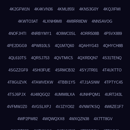
4K2GFW1N
4K4KVN36
4KML855I
4KNS3G0Y
4KQJIFMI
4KWTO3AT
4LXNH9M8
4M8RR8DW
4NNSAVOG
4NOFJHTI
4NRBYMY1
4O9WC0SL
4ORR508B
4P5VX889
4PE2DGG9
4PW810LS
4Q1M7Q60
4QAHYG43
4QHYCH8B
4QL610TS
4QRSJ753
4QVTMIC5
4QXRDQN7
4S31TENQ
4SGZZGF9
4SHI3FUE
4SRMCB32
4SYJTR01
4T4UXTTO
4T8GUZVK
4TAWVEKW
4TBBI1Y5
4TJ1ASNW
4TPTYC45
4TSJ6PJX
4U48QGQ2
4UMM8LXA
4UNHPQM1
4URT243L
4VFMWJZ0
4VGSLXPJ
4VJZYO02
4VNW7KSQ
4W6ZE1F7
4WP2PW82
4WQWQXX8
4WXQZN38
4X7TT8GV