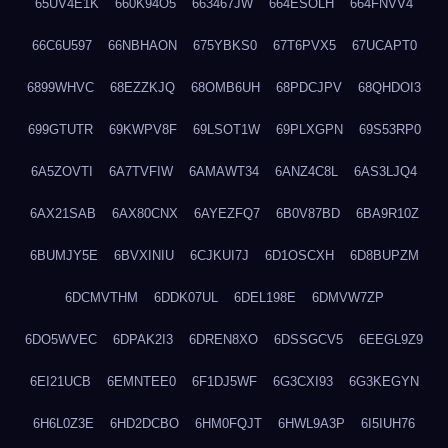
65UV4E1K
660K94O5
663467JW
664ESOLH
664FNVV4
66C6U597
66NBHAON
675YBKS0
67T6PVX5
67UCAPT0
6899WHVC
68EZZKJQ
68OMB6UH
68PDCJPV
68QHDOI3
699GTUTR
69KWPV8F
69LSOT1W
69PLXGPN
69S53RP0
6A5ZOVTI
6A7TVFIW
6AMAWT34
6ANZ4C8L
6AS3LJQ4
6AX21SAB
6AX80CNX
6AYEZFQ7
6B0V87BD
6BA9R10Z
6BUMJY5E
6BVXINIU
6CJKUI7J
6D1OSCXH
6D8BUPZM
6DCMVTHM
6DDK07UL
6DEL198E
6DMVW7ZP
6DO5WVEC
6DPAK2I3
6DREN8XO
6DSSGCV5
6EEGL9Z9
6EI21UCB
6EMNTEE0
6F1DJ5WF
6G3CXI93
6G3KEGYN
6H6L0Z3E
6HD2DCBO
6HM0FQJT
6HWL9A3P
6I5IUH76