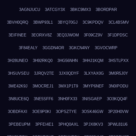
3AGNJUCU
3ATCGY3X
3BKC9MX3
3BORDPAR
3BVH0QRQ
3BWP93L1
3BYQ70GJ
3C9KPDQV
3CL4BSMV
3EIFINEE
3EORXV8Z
3EQ3JWOM
3F09CZ9V
3F1DPDSC
3F84EALY
3GGDN4OR
3GKCN4NY
3GVOCWRP
3H28UNEO
3H92RKQ0
3HG56NHN
3HHJ1KQM
3HSTLPXX
3HSUVSEU
3JRQV2TE
3JX0QDYF
3LXYAX0G
3M0R5J0Y
3ME42K9J
3MOCREJ1
3MX1P1T9
3MYP6NEF
3N0IPODU
3N8UCE6Q
3NE5SFF6
3NH0FX33
3NISGAEP
3O3KQQ4F
3OBDFAXI
3OE9P0KI
3OPSZTYE
3OSK46GW
3P20H0VW
3PEBEUPM
3PFEI4E1
3PHQ0AXL
3PJX8KV3
3PWL81U6