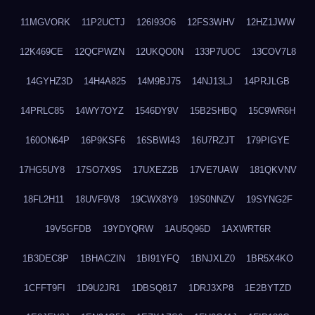
11MGVORK
11P2UCTJ
126I93O6
12FS3WHV
12HZ1JWW
12K469CE
12QCPWZN
12UKQO0N
133P7UOC
13COV7L8
14GYHZ3D
14H4A825
14M9BJ75
14NJ13LJ
14PRJLGB
14PRLC85
14WY7OYZ
1546DY9V
15B2SHBQ
15C9WR6H
160ON64P
16P9KSF6
16SBWI43
16U7RZJT
179PIGYE
17HG5UY8
17SO7X9S
17UXEZ2B
17VE7UAW
181QKVNV
18FL2H11
18UVF9V8
19CWX8Y9
19S0NNZV
19SYNG2F
19V5GFDB
19YDYQRW
1AU5Q96D
1AXWRT6R
1B3DEC8P
1BHACZIN
1BI91YFQ
1BNJXLZ0
1BR5X4KO
1CFFT9FI
1D9U2JR1
1DBSQ817
1DRJ3XP8
1E2BYTZD