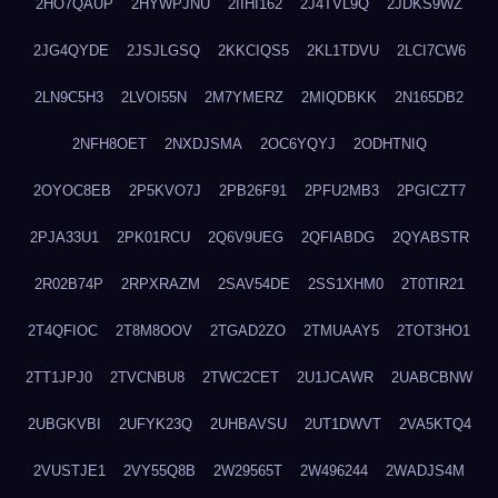
2HO7QAUP
2HYWPJNU
2IIHI162
2J4TVL9Q
2JDKS9WZ
2JG4QYDE
2JSJLGSQ
2KKCIQS5
2KL1TDVU
2LCI7CW6
2LN9C5H3
2LVOI55N
2M7YMERZ
2MIQDBKK
2N165DB2
2NFH8OET
2NXDJSMA
2OC6YQYJ
2ODHTNIQ
2OYOC8EB
2P5KVO7J
2PB26F91
2PFU2MB3
2PGICZT7
2PJA33U1
2PK01RCU
2Q6V9UEG
2QFIABDG
2QYABSTR
2R02B74P
2RPXRAZM
2SAV54DE
2SS1XHM0
2T0TIR21
2T4QFIOC
2T8M8OOV
2TGAD2ZO
2TMUAAY5
2TOT3HO1
2TT1JPJ0
2TVCNBU8
2TWC2CET
2U1JCAWR
2UABCBNW
2UBGKVBI
2UFYK23Q
2UHBAVSU
2UT1DWVT
2VA5KTQ4
2VUSTJE1
2VY55Q8B
2W29565T
2W496244
2WADJS4M