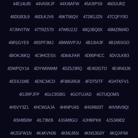
44E14L85
44VA5KJF
44XI8AFW
45A3IPS9
4601IURZ
46DGB3L9
46DLKJV6
46KT56QV
4728GJZN
47CQFY0O
47JMVITW
47TRZS70
47W8J2J2
48QJBQ0X
49MZ8W4O
49R1GYE9
49SPF3MJ
49WWVPJU
4B13IA3F
4B1N5SGO
4BOKJ6KQ
4C9HCESS
4D64LFAR
4D90P4CC
4DV2LKB3
4DWPQY14
4DYW6NWM
4DZ5J3RQ
4E402GTO
4E4R43JK
4EE6J1ME
4ENC34CO
4F88GRG8
4FDT5ITF
4GHTKFV1
4GJRPJFP
4GLC8SBG
4GOTUJAD
4GTUQOMS
4H5VY3Z1
4HCW1AJA
4HINPU4S
4HSR603T
4HVMV9QI
4I5H850W
4IL73M3I
4JGM8GIJ
4JH8IPKK
4JS349D2
4K2GFW1N
4K4KVN36
4KML855I
4KNS3G0Y
4KQJIFMI