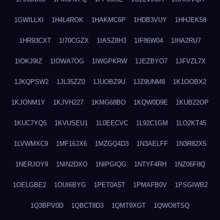
1GWILLXI
1H4L4ROK
1HAKMC6P
1HDB3VUY
1HHJEK58
1HR93CXT
1I70CGZX
1IASZ8H3
1IF86W04
1IHA2RU7
1IOKJ9IZ
1IOWA7OG
1IWGPKRW
1JEZBYO7
1JFVZL7X
1JKQPSW2
1JL35ZZ0
1JUOBZ9U
1JZ9UNM8
1K1OOBX2
1KJONM1Y
1KJVH227
1KMG68BO
1KQW0D9E
1KUB22OP
1KUC7YQ5
1KVUSEU1
1L0EECVC
1L92C1GM
1LO2KT45
1LVWMXC9
1MF16JX6
1MZGQ4D3
1N3AELFF
1N3R82X5
1NERJOY9
1NIN2DXO
1NIPGIQG
1NTYF4RH
1NZ06F8Q
1OELGBE2
1OUI6BYG
1PET0A5T
1PMAFB0V
1PSGIWB2
1Q3BPV0D
1QBCT8D3
1QMT9XGT
1QWO8TSQ