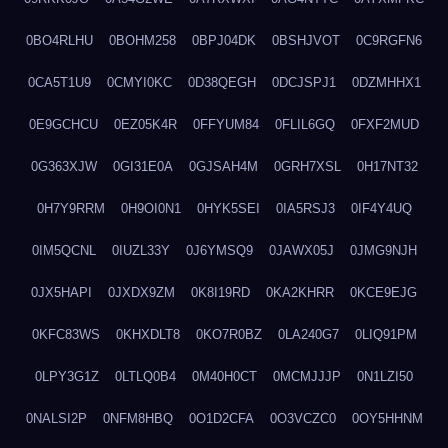
0BO4RLHU
0BOHM258
0BPJ04DK
0BSHJVOT
0C9RGFN6
0CA5T1U9
0CMYI0KC
0D38QEGH
0DCJSPJ1
0DZMHHX1
0E9GCHCU
0EZ05K4R
0FFYUM84
0FLIL6GQ
0FXF2MUD
0G363XJW
0GI31E0A
0GJSAH4M
0GRH7XSL
0H17NT32
0H7Y9RRM
0H9OI0N1
0HYK5SEI
0IA5RSJ3
0IF4Y4UQ
0IM5QCNL
0IUZL33Y
0J6YMSQ9
0JAWX05J
0JMG9NJH
0JX5HAPI
0JXDX9ZM
0K8I19RD
0KA2KHRR
0KCE9EJG
0KFC83WS
0KHXDLT8
0KO7R0BZ
0LA240G7
0LIQ91PM
0LPY3G1Z
0LTLQ0B4
0M40H0CT
0MCMJJJP
0N1LZI50
0NALSI2P
0NFM8HBQ
0O1D2CFA
0O3VCZC0
0OY5HHNM