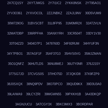
2X7CQ1SY
2XYTJWGS
2Y7I1IC2
2YKK8NSK
2YT95AO1
2YV3O361
2YXVOCOL
2Z2JNBKZ
2ZAJL9NV
30D5VUM9
30W729OG
31BVSCBT
31L8FP95
31M0MR2X
32AT2VLN
32MATDBP
336RPFHA
33ANXYRH
33CR504T
33DY1V30
33T04ZZ0
3404O7P1
3478760D
34F92RUM
34HYUF3N
34Y7PBO1
357AGF1F
35AF37G3
35HVS0VG
35MJZMAN
35O1QNFZ
36HUTLDS
36NU8MEJ
36U7Y0NR
376J215Y
377SG7JD
37CVGS0S
37IHO75D
37JQKID8
37X9FZP9
38J0SXQX
38NQ9PDV
38O70PCO
38QUD9KX
39D3U3A0
39LAIWA9
39LCYZRI
39MGWN55
39PXKH1B
3A43DKQP
3AGNJUCU
3ATCGY3X
3BKC9MX3
3BORDPAR