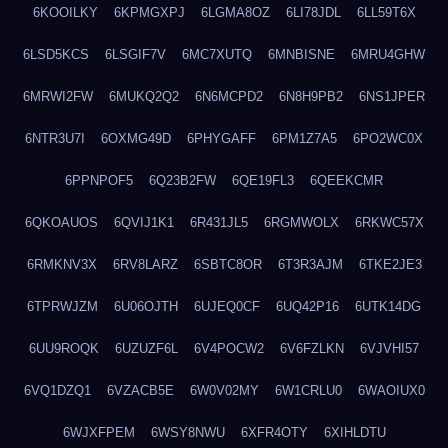
6KOOILKY
6KPMGXPJ
6LGMA8OZ
6LI78JDL
6LL59T6X
6LSD5KCS
6LSGIF7V
6MC7XUTQ
6MNBISNE
6MRU4GHW
6MRWI2FW
6MUKQ2Q2
6N6MCPD2
6N8H9PB2
6NS1JPER
6NTR3U7I
6OXMG49D
6PHYGAFF
6PM1Z7A5
6PO2WC0X
6PPNPOF5
6Q23B2FW
6QE19FL3
6QEEKCMR
6QKOAUOS
6QVIJ1K1
6R431JL5
6RGMWOLX
6RKWC57X
6RMKNV3X
6RV8LARZ
6SBTC8OR
6T3R3AJM
6TKE2JE3
6TPRWJZM
6U06OJTH
6UJEQ0CF
6UQ42P16
6UTK14DG
6UU9ROQK
6UZUZF6L
6V4POCW2
6V6FZLKN
6VJVHI57
6VQ1DZQ1
6VZACB5E
6W0V02MY
6W1CRLU0
6WAOIUX0
6WJXFPEM
6WSY8NWU
6XFR4OTY
6XIHLDTU