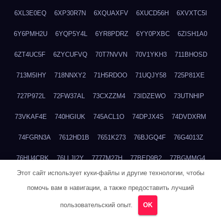
6XL3E0EQ
6XP30R7N
6XQUAXFV
6XUCD56H
6XVXTC5I
6Y6PMH2U
6YQP5Y4L
6YR8PDRZ
6YY0PXBC
6ZISH1A0
6ZT4UC5F
6ZYCUFVQ
70T7NVVN
70V1YKH3
711BHOSD
713M5IHY
718NNXY2
71H5RDOO
71UQJY58
725P81XE
727P972L
72FW37AL
73CXZZM4
73IDZEWO
73UTNHIP
73VKAF4E
740HGIUK
745ACL1O
74DPJX4S
74DVDXRM
74FGRN3A
7612HD1B
7651K273
76BJGQ4F
76G4013Z
76HU4CRK
76LLJI2Y
7777M27H
77BED9B2
77BGMMG4
Этот сайт использует куки-файлы и другие технологии, чтобы
77S55623
77TABW20
780FZHSV
78Q29S80
78XWEZ88
помочь вам в навигации, а также предоставить лучший
792RHX5L
7939XN0C
796YV3DQ
79GHS38T
79L8YFMC
пользовательский опыт.
OK
79V4EL6D
7A7B2KTK
7A7E8AHI
7AEEJVFI
7AGCKJXN