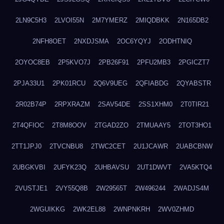
2LN9C5H3
2LVOI55N
2M7YMERZ
2MIQDBKK
2N165DB2
2NFH8OET
2NXDJSMA
2OC6YQYJ
2ODHTNIQ
2OYOC8EB
2P5KVO7J
2PB26F91
2PFU2MB3
2PGICZT7
2PJA33U1
2PK01RCU
2Q6V9UEG
2QFIABDG
2QYABSTR
2R02B74P
2RPXRAZM
2SAV54DE
2SS1XHM0
2T0TIR21
2T4QFIOC
2T8M8OOV
2TGAD2ZO
2TMUAAY5
2TOT3HO1
2TT1JPJ0
2TVCNBU8
2TWC2CET
2U1JCAWR
2UABCBNW
2UBGKVBI
2UFYK23Q
2UHBAVSU
2UT1DWVT
2VA5KTQ4
2VUSTJE1
2VY55Q8B
2W29565T
2W496244
2WADJS4M
2WGUIKKG
2WK2EL88
2WNPNKRH
2WV0ZHMD