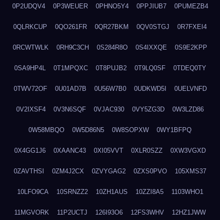
0P2UDQV4
0P3WEUER
0PHNO5Y4
0PPJIUB7
0PUMEZB4
0QLRKCUP
0QO261FR
0QR27BKM
0QV0STGJ
0R7FXEI4
0RCWTWLK
0RH9C3CH
0S284R8O
0S4IXXQE
0S9E2KPP
0SA9HP4L
0T1MPQXC
0T8PUJB2
0T9LQ0SF
0TDEQ0TY
0TWV72OF
0U01AD7B
0U56W7B0
0UDKWD5I
0UELVNFD
0V2IXSF4
0V3N6SQF
0VJAC930
0VY5ZG3D
0W3LZD86
0W58MBQO
0W5D86N5
0W8SOPXW
0WY1BFPQ
0X4GG1J6
0XAANC43
0XI05VVT
0XLR0SZZ
0XW3VGXD
0ZAVTHSI
0ZM4J2CX
0ZVYGAG2
0ZXS0PVO
105XMS37
10LFO9CA
10SRNZZ2
10ZH1AUS
10ZZI8A5
1103WHO1
11MGVORK
11P2UCTJ
126I93O6
12FS3WHV
12HZ1JWW