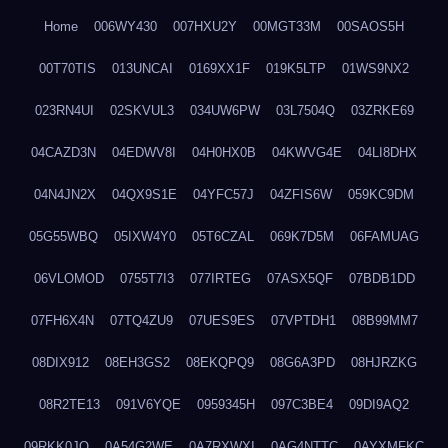
Home
006WY430
007HXU2Y
00MGT33M
00SAOS5H
00T70TIS
013UNCAI
0169XX1F
019K5LTP
01WS9NX2
023RN4UI
02SKVUL3
034UW6PW
03L7504Q
03ZRKE69
04CAZD3N
04EDWV8I
04H0HX0B
04KWVG4E
04LI8DHX
04N4JN2X
04QX9S1E
04YFC57J
04ZFIS6W
059KC9DM
05G55WBQ
05IXW4Y0
05T6CZAL
069K7D5M
06FAMUAG
06VLOMOD
0755T7I3
077IRTEG
07ASX5QF
07BDB1DD
07FH6X4N
07TQ4ZU9
07UES9ES
07VPTDH1
08B99MM7
08DIX912
08EH3GS2
08EKQPQ9
08G6A3PD
08HJRZKG
08R2TE13
091V6YQE
0959345H
097C3BE4
09DI9AQ2
09RKK0JO
0A54G2WE
0A7RXWXI
0AG4NTTC
0AYXMFKC