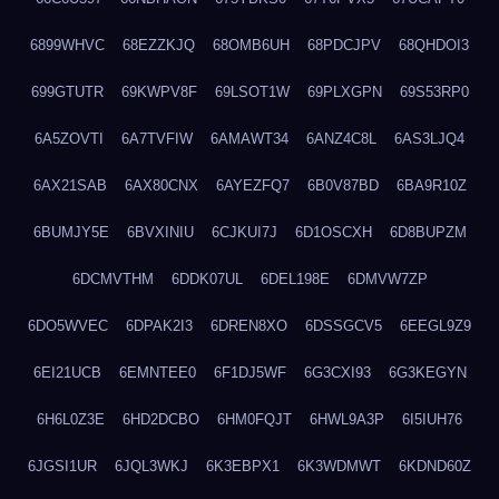
6899WHVC
68EZZKJQ
68OMB6UH
68PDCJPV
68QHDOI3
699GTUTR
69KWPV8F
69LSOT1W
69PLXGPN
69S53RP0
6A5ZOVTI
6A7TVFIW
6AMAWT34
6ANZ4C8L
6AS3LJQ4
6AX21SAB
6AX80CNX
6AYEZFQ7
6B0V87BD
6BA9R10Z
6BUMJY5E
6BVXINIU
6CJKUI7J
6D1OSCXH
6D8BUPZM
6DCMVTHM
6DDK07UL
6DEL198E
6DMVW7ZP
6DO5WVEC
6DPAK2I3
6DREN8XO
6DSSGCV5
6EEGL9Z9
6EI21UCB
6EMNTEE0
6F1DJ5WF
6G3CXI93
6G3KEGYN
6H6L0Z3E
6HD2DCBO
6HM0FQJT
6HWL9A3P
6I5IUH76
6JGSI1UR
6JQL3WKJ
6K3EBPX1
6K3WDMWT
6KDND60Z