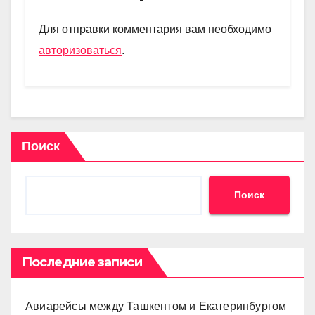
a
A
kl
в
m
p
a
и
Для отправки комментария вам необходимо
p
ss
ть
авторизоваться
.
ni
ki
Поиск
Поиск
Последние записи
Авиарейсы между Ташкентом и Екатеринбургом