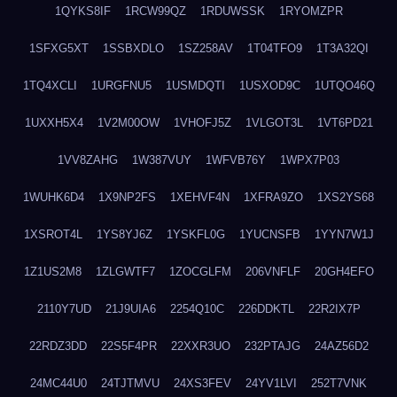
1QYKS8IF
1RCW99QZ
1RDUWSSK
1RYOMZPR
1SFXG5XT
1SSBXDLO
1SZ258AV
1T04TFO9
1T3A32QI
1TQ4XCLI
1URGFNU5
1USMDQTI
1USXOD9C
1UTQO46Q
1UXXH5X4
1V2M00OW
1VHOFJ5Z
1VLGOT3L
1VT6PD21
1VV8ZAHG
1W387VUY
1WFVB76Y
1WPX7P03
1WUHK6D4
1X9NP2FS
1XEHVF4N
1XFRA9ZO
1XS2YS68
1XSROT4L
1YS8YJ6Z
1YSKFL0G
1YUCNSFB
1YYN7W1J
1Z1US2M8
1ZLGWTF7
1ZOCGLFM
206VNFLF
20GH4EFO
2110Y7UD
21J9UIA6
2254Q10C
226DDKTL
22R2IX7P
22RDZ3DD
22S5F4PR
22XXR3UO
232PTAJG
24AZ56D2
24MC44U0
24TJTMVU
24XS3FEV
24YV1LVI
252T7VNK