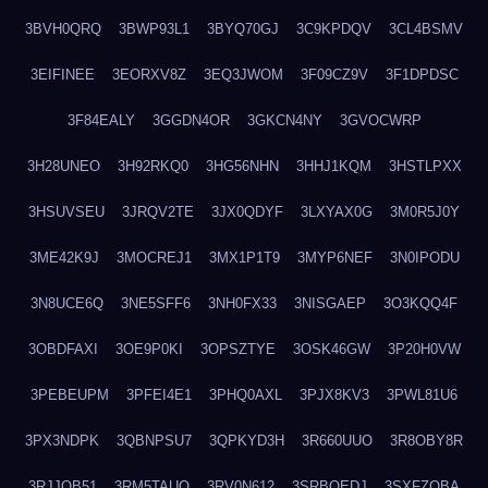
3BVH0QRQ
3BWP93L1
3BYQ70GJ
3C9KPDQV
3CL4BSMV
3EIFINEE
3EORXV8Z
3EQ3JWOM
3F09CZ9V
3F1DPDSC
3F84EALY
3GGDN4OR
3GKCN4NY
3GVOCWRP
3H28UNEO
3H92RKQ0
3HG56NHN
3HHJ1KQM
3HSTLPXX
3HSUVSEU
3JRQV2TE
3JX0QDYF
3LXYAX0G
3M0R5J0Y
3ME42K9J
3MOCREJ1
3MX1P1T9
3MYP6NEF
3N0IPODU
3N8UCE6Q
3NE5SFF6
3NH0FX33
3NISGAEP
3O3KQQ4F
3OBDFAXI
3OE9P0KI
3OPSZTYE
3OSK46GW
3P20H0VW
3PEBEUPM
3PFEI4E1
3PHQ0AXL
3PJX8KV3
3PWL81U6
3PX3NDPK
3QBNPSU7
3QPKYD3H
3R660UUO
3R8OBY8R
3RJJOB51
3RM5TAUQ
3RV0N612
3SRBQEDJ
3SXFZOBA