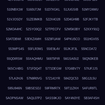
510NBX1W
5160U7JM
51D7XGKL
51JUGSIB
51MY24WU
51VJOSDY
51ZE8MKB
522X4O28
52D4GH9B
52FJKYTB
52MOA4HC
52SYO0Q2
52TPECFV
52W5K0BY
52XXY91Q
53ATDBWI
53EKZAMH
53Z8FUAW
54PKU5CO
551HGV0S
553WPS4S
55FLR3W1
55IE9L4V
55JKJF3L
55NCOA72
55QDIRSM
55XAQHMU
56975PIR
56GSA0U2
56QN3KEB
56SCV4BG
571FDQ4T
5771DEGW
57G6BV7Y
57IUFJJS
57LA2HJ6
57N9R0VG
57Z141YR
584ZQC53
58G12L5U
595U946N
59BSESDJ
59FRMR7X
59T11ZKH
5AFUR9TL
5AOPNSAW
5AQL07P2
5ASS9KJO
5AY4N3YE
5B3AF4SH