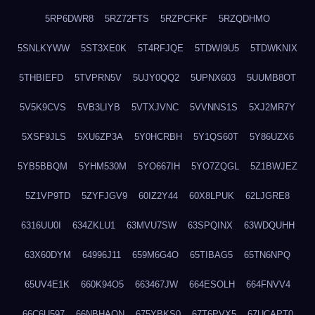
5RP6DWR8
5RZ72FTS
5RZPCFKF
5RZQDHMO
5SNLKYWW
5ST3XE0K
5T4RFJQE
5TDWI9U5
5TDWKNIX
5THBIEFD
5TVPRN5V
5UJY0QQ2
5UPNX603
5UUMB8OT
5V5K9CVS
5VB3LIYB
5VTXJVNC
5VVNNS1S
5XJ2MR7Y
5XSF9JLS
5XU6ZP3A
5Y0HCRBH
5Y1QS60T
5Y86UZX6
5YB5BBQM
5YHM530M
5YO667IH
5YO7ZQGL
5Z1BWJEZ
5Z1VP9TD
5ZYFJGV9
60IZ2Y44
60X8LPUK
62LJGRE8
6316UU0I
634ZKLU1
63MVU7SW
63SPQINX
63WDQUHH
63X60DYM
64996J11
659M6G4O
65TIBAG5
65TN6NPQ
65UV4E1K
660K94O5
663467JW
664ESOLH
664FNVV4
66C6U597
66NBHAON
675YBKS0
67T6PVX5
67UCAPT0