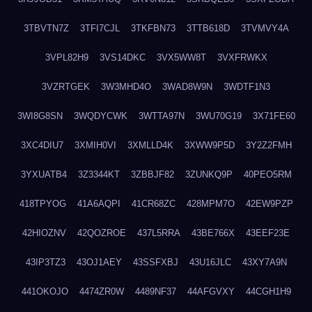
3TBVTN7Z
3TFI7CJL
3TKFBN73
3TTB618D
3TVMVY4A
3VPL82H9
3VS14DKC
3VX5WW8T
3VXFRWKX
3VZRTGEK
3W3MHD4O
3WAD8W9N
3WDTF1N3
3WI8G8SN
3WQDYCWK
3WTTA97N
3WU70G19
3X71FE60
3XC4DIU7
3XMIH0VI
3XMLLD4K
3XWW9P5D
3Y2Z2FMH
3YXUATB4
3Z3344KT
3ZBBJF82
3ZUNKQ9P
40PEO5RM
418TPYOG
41A6AQPI
41CR68ZC
428MPM7O
42EW9PZP
42HIOZNV
42QOZROE
437L5RRA
43BE766X
43EEF23E
43IP3TZ3
43OJ1AEY
43SSFXBJ
43U16JLC
43XY7A9N
441OKOJO
4474ZR0W
4489NF37
44AFGVXY
44CGH1H9