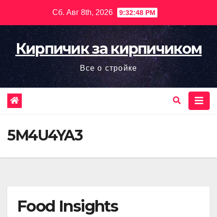
Перейти
Сб. Авг 8th, 2026
9:32:49 PM
к
содержимому
Кирпичик за кирпичиком
Все о стройке
5M4U4YA3
Food Insights