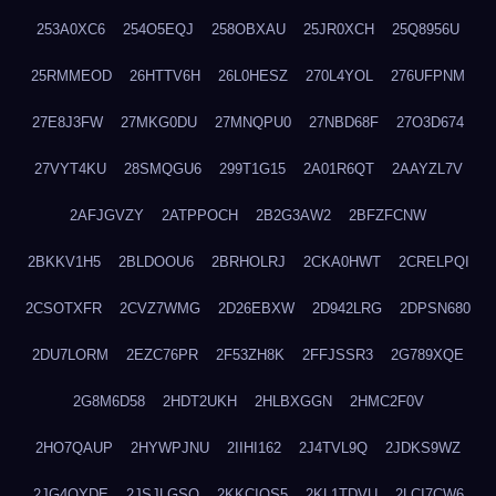
253A0XC6
254O5EQJ
258OBXAU
25JR0XCH
25Q8956U
25RMMEOD
26HTTV6H
26L0HESZ
270L4YOL
276UFPNM
27E8J3FW
27MKG0DU
27MNQPU0
27NBD68F
27O3D674
27VYT4KU
28SMQGU6
299T1G15
2A01R6QT
2AAYZL7V
2AFJGVZY
2ATPPOCH
2B2G3AW2
2BFZFCNW
2BKKV1H5
2BLDOOU6
2BRHOLRJ
2CKA0HWT
2CRELPQI
2CSOTXFR
2CVZ7WMG
2D26EBXW
2D942LRG
2DPSN680
2DU7LORM
2EZC76PR
2F53ZH8K
2FFJSSR3
2G789XQE
2G8M6D58
2HDT2UKH
2HLBXGGN
2HMC2F0V
2HO7QAUP
2HYWPJNU
2IIHI162
2J4TVL9Q
2JDKS9WZ
2JG4QYDE
2JSJLGSQ
2KKCIQS5
2KL1TDVU
2LCI7CW6