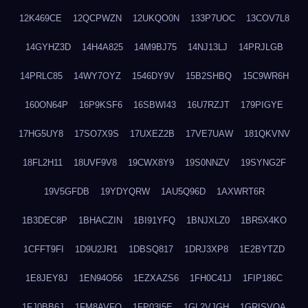
12K469CE
12QCPWZN
12UKQO0N
133P7UOC
13COV7L8
14GYHZ3D
14H4A825
14M9BJ75
14NJ13LJ
14PRJLGB
14PRLC85
14WY7OYZ
1546DY9V
15B2SHBQ
15C9WR6H
160ON64P
16P9KSF6
16SBWI43
16U7RZJT
179PIGYE
17HG5UY8
17SO7X9S
17UXEZ2B
17VE7UAW
181QKVNV
18FL2H11
18UVF9V8
19CWX8Y9
19S0NNZV
19SYNG2F
19V5GFDB
19YDYQRW
1AU5Q96D
1AXWRT6R
1B3DEC8P
1BHACZIN
1BI91YFQ
1BNJXLZ0
1BR5X4KO
1CFFT9FI
1D9U2JR1
1DBSQ817
1DRJ3XP8
1E2BYTZD
1E8JEY8J
1EN94O56
1EZXAZS6
1FH0C41J
1FIP186C
1FJ0BB6J
1FM8AVFQ
1FP03I5E
1GL2VJGH
1GRISVQA