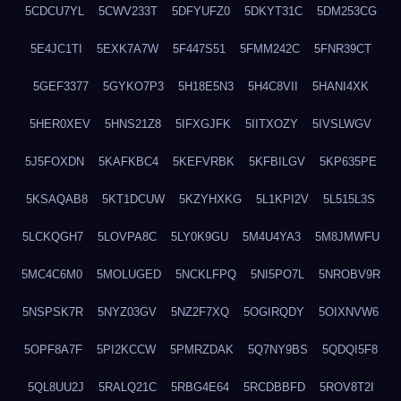
5CDCU7YL
5CWV233T
5DFYUFZ0
5DKYT31C
5DM253CG
5E4JC1TI
5EXK7A7W
5F447S51
5FMM242C
5FNR39CT
5GEF3377
5GYKO7P3
5H18E5N3
5H4C8VII
5HANI4XK
5HER0XEV
5HNS21Z8
5IFXGJFK
5IITXOZY
5IVSLWGV
5J5FOXDN
5KAFKBC4
5KEFVRBK
5KFBILGV
5KP635PE
5KSAQAB8
5KT1DCUW
5KZYHXKG
5L1KPI2V
5L515L3S
5LCKQGH7
5LOVPA8C
5LY0K9GU
5M4U4YA3
5M8JMWFU
5MC4C6M0
5MOLUGED
5NCKLFPQ
5NI5PO7L
5NROBV9R
5NSPSK7R
5NYZ03GV
5NZ2F7XQ
5OGIRQDY
5OIXNVW6
5OPF8A7F
5PI2KCCW
5PMRZDAK
5Q7NY9BS
5QDQI5F8
5QL8UU2J
5RALQ21C
5RBG4E64
5RCDBBFD
5ROV8T2I