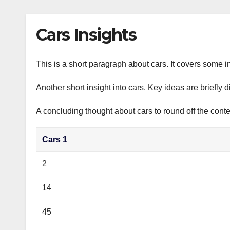
р
p
l
а
Cars Insights
a
в
s
и
s
This is a short paragraph about cars. It covers some in
т
n
ь
Another short insight into cars. Key ideas are briefly 
i
A concluding thought about cars to round off the conte
k
i
Cars 1
2
14
45