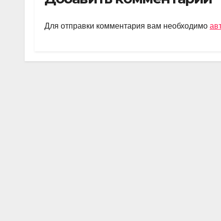
gr
s
o
а
a
A
kl
в
Для отправки комментария вам необходимо
ав
m
p
a
и
p
ss
ть
ni
ki