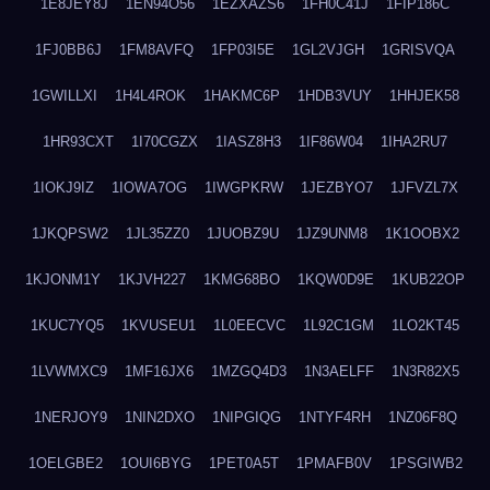
1E8JEY8J
1EN94O56
1EZXAZS6
1FH0C41J
1FIP186C
1FJ0BB6J
1FM8AVFQ
1FP03I5E
1GL2VJGH
1GRISVQA
1GWILLXI
1H4L4ROK
1HAKMC6P
1HDB3VUY
1HHJEK58
1HR93CXT
1I70CGZX
1IASZ8H3
1IF86W04
1IHA2RU7
1IOKJ9IZ
1IOWA7OG
1IWGPKRW
1JEZBYO7
1JFVZL7X
1JKQPSW2
1JL35ZZ0
1JUOBZ9U
1JZ9UNM8
1K1OOBX2
1KJONM1Y
1KJVH227
1KMG68BO
1KQW0D9E
1KUB22OP
1KUC7YQ5
1KVUSEU1
1L0EECVC
1L92C1GM
1LO2KT45
1LVWMXC9
1MF16JX6
1MZGQ4D3
1N3AELFF
1N3R82X5
1NERJOY9
1NIN2DXO
1NIPGIQG
1NTYF4RH
1NZ06F8Q
1OELGBE2
1OUI6BYG
1PET0A5T
1PMAFB0V
1PSGIWB2