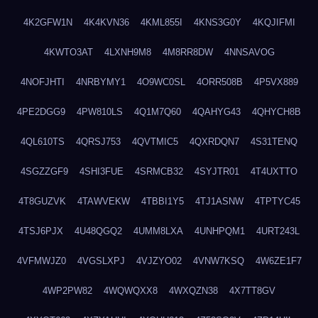
4K2GFW1N
4K4KVN36
4KML855I
4KNS3G0Y
4KQJIFMI
4KWTO3AT
4LXNH9M8
4M8RR8DW
4NNSAVOG
4NOFJHTI
4NRBYMY1
4O9WC0SL
4ORR508B
4P5VX889
4PE2DGG9
4PW810LS
4Q1M7Q60
4QAHYG43
4QHYCH8B
4QL610TS
4QRSJ753
4QVTMIC5
4QXRDQN7
4S31TENQ
4SGZZGF9
4SHI3FUE
4SRMCB32
4SYJTR01
4T4UXTTO
4T8GUZVK
4TAWVEKW
4TBBI1Y5
4TJ1ASNW
4TPTYC45
4TSJ6PJX
4U48QGQ2
4UMM8LXA
4UNHPQM1
4URT243L
4VFMWJZ0
4VGSLXPJ
4VJZYO02
4VNW7KSQ
4W6ZE1F7
4WP2PW82
4WQWQXX8
4WXQZN38
4X7TT8GV