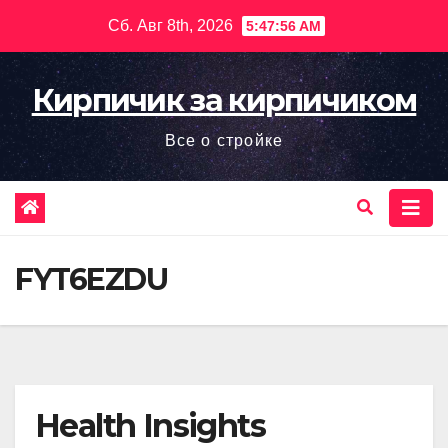
Перейти
Сб. Авг 8th, 2026
5:47:57 AM
к
содержимому
Кирпичик за кирпичиком
Все о стройке
FYT6EZDU
Health Insights