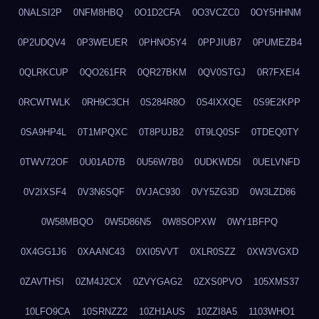
0NALSI2P
0NFM8HBQ
0O1D2CFA
0O3VCZC0
0OY5HHNM
0P2UDQV4
0P3WEUER
0PHNO5Y4
0PPJIUB7
0PUMEZB4
0QLRKCUP
0QO261FR
0QR27BKM
0QV0STGJ
0R7FXEI4
0RCWTWLK
0RH9C3CH
0S284R8O
0S4IXXQE
0S9E2KPP
0SA9HP4L
0T1MPQXC
0T8PUJB2
0T9LQ0SF
0TDEQ0TY
0TWV72OF
0U01AD7B
0U56W7B0
0UDKWD5I
0UELVNFD
0V2IXSF4
0V3N6SQF
0VJAC930
0VY5ZG3D
0W3LZD86
0W58MBQO
0W5D86N5
0W8SOPXW
0WY1BFPQ
0X4GG1J6
0XAANC43
0XI05VVT
0XLR0SZZ
0XW3VGXD
0ZAVTHSI
0ZM4J2CX
0ZVYGAG2
0ZXS0PVO
105XMS37
10LFO9CA
10SRNZZ2
10ZH1AUS
10ZZI8A5
1103WHO1