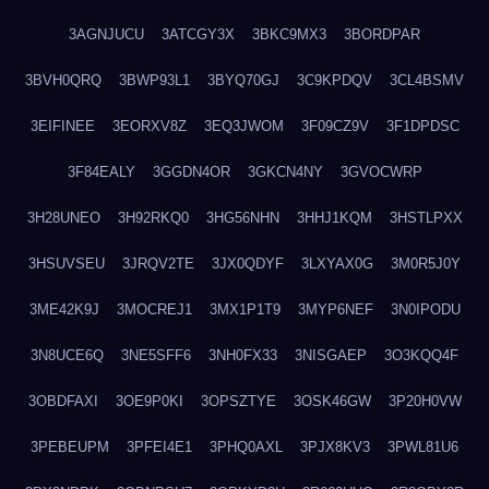
3AGNJUCU
3ATCGY3X
3BKC9MX3
3BORDPAR
3BVH0QRQ
3BWP93L1
3BYQ70GJ
3C9KPDQV
3CL4BSMV
3EIFINEE
3EORXV8Z
3EQ3JWOM
3F09CZ9V
3F1DPDSC
3F84EALY
3GGDN4OR
3GKCN4NY
3GVOCWRP
3H28UNEO
3H92RKQ0
3HG56NHN
3HHJ1KQM
3HSTLPXX
3HSUVSEU
3JRQV2TE
3JX0QDYF
3LXYAX0G
3M0R5J0Y
3ME42K9J
3MOCREJ1
3MX1P1T9
3MYP6NEF
3N0IPODU
3N8UCE6Q
3NE5SFF6
3NH0FX33
3NISGAEP
3O3KQQ4F
3OBDFAXI
3OE9P0KI
3OPSZTYE
3OSK46GW
3P20H0VW
3PEBEUPM
3PFEI4E1
3PHQ0AXL
3PJX8KV3
3PWL81U6