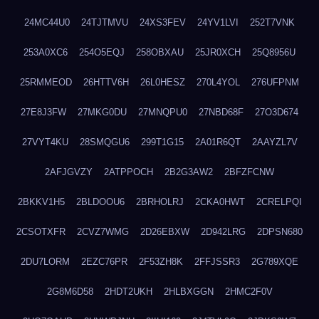
24MC44U0
24TJTMVU
24XS3FEV
24YV1LVI
252T7VNK
253A0XC6
254O5EQJ
258OBXAU
25JR0XCH
25Q8956U
25RMMEOD
26HTTV6H
26L0HESZ
270L4YOL
276UFPNM
27E8J3FW
27MKG0DU
27MNQPU0
27NBD68F
27O3D674
27VYT4KU
28SMQGU6
299T1G15
2A01R6QT
2AAYZL7V
2AFJGVZY
2ATPPOCH
2B2G3AW2
2BFZFCNW
2BKKV1H5
2BLDOOU6
2BRHOLRJ
2CKA0HWT
2CRELPQI
2CSOTXFR
2CVZ7WMG
2D26EBXW
2D942LRG
2DPSN680
2DU7LORM
2EZC76PR
2F53ZH8K
2FFJSSR3
2G789XQE
2G8M6D58
2HDT2UKH
2HLBXGGN
2HMC2F0V