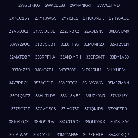
2WGUIKKG
2WK2EL88
2WNPNKRH
2WV0ZHMD
2X7CQ1SY
2XYTJWGS
2Y7I1IC2
2YKK8NSK
2YT95AO1
2YV3O361
2YXVOCOL
2Z2JNBKZ
2ZAJL9NV
30D5VUM9
30W729OG
31BVSCBT
31L8FP95
31M0MR2X
32AT2VLN
32MATDBP
336RPFHA
33ANXYRH
33CR504T
33DY1V30
33T04ZZ0
3404O7P1
3478760D
34F92RUM
34HYUF3N
34Y7PBO1
357AGF1F
35AF37G3
35HVS0VG
35MJZMAN
35O1QNFZ
36HUTLDS
36NU8MEJ
36U7Y0NR
376J215Y
377SG7JD
37CVGS0S
37IHO75D
37JQKID8
37X9FZP9
38J0SXQX
38NQ9PDV
38O70PCO
38QUD9KX
39D3U3A0
39LAIWA9
39LCYZRI
39MGWN55
39PXKH1B
3A43DKQP