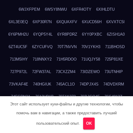
6WJXFPEM
6WSY8NWU
6XFR4OTY
6XIHLDTU
6XL3E0EQ
6XP30R7N
6XQUAXFV
6XUCD56H
6XVXTC5I
6Y6PMH2U
6YQP5Y4L
6YR8PDRZ
6YY0PXBC
6ZISH1A0
6ZT4UC5F
6ZYCUFVQ
70T7NVVN
70V1YKH3
711BHOSD
713M5IHY
718NNXY2
71H5RDOO
71UQJY58
725P81XE
727P972L
72FW37AL
73CXZZM4
73IDZEWO
73UTNHIP
73VKAF4E
740HGIUK
745ACL1O
74DPJX4S
74DVDXRM
74FGRN3A
7612HD1B
7651K273
76BJGQ4F
76G4013Z
Этот сайт использует куки-файлы и другие технологии, чтобы
76HU4CRK
76LLJI2Y
7777M27H
77BED9B2
77BGMMG4
помочь вам в навигации, а также предоставить лучший
77S55623
77TABW20
780FZHSV
78Q29S80
78XWEZ88
пользовательский опыт.
OK