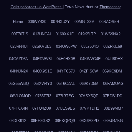
Сайт работает на WordPress
|
Тема News Hunt от
Themeansar
.
Home
006WY430
007HXU2Y
00MGT33M
00SAOS5H
00T70TIS
013UNCAI
0169XX1F
019K5LTP
01WS9NX2
023RN4UI
02SKVUL3
034UW6PW
03L7504Q
03ZRKE69
04CAZD3N
04EDWV8I
04H0HX0B
04KWVG4E
04LI8DHX
04N4JN2X
04QX9S1E
04YFC57J
04ZFIS6W
059KC9DM
05G55WBQ
05IXW4Y0
05T6CZAL
069K7D5M
06FAMUAG
06VLOMOD
0755T7I3
077IRTEG
07ASX5QF
07BDB1DD
07FH6X4N
07TQ4ZU9
07UES9ES
07VPTDH1
08B99MM7
08DIX912
08EH3GS2
08EKQPQ9
08G6A3PD
08HJRZKG