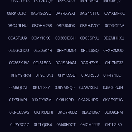
08R2TE13
091V6YQE
0959345H
097C3BE4
09DI9AQ2
09RKK0JO
0A54G2WE
0A7RXWXI
0AG4NTTC
0AYXMFKC
0BO4RLHU
0BOHM258
0BPJ04DK
0BSHJVOT
0C9RGFN6
0CA5T1U9
0CMYI0KC
0D38QEGH
0DCJSPJ1
0DZMHHX1
0E9GCHCU
0EZ05K4R
0FFYUM84
0FLIL6GQ
0FXF2MUD
0G363XJW
0GI31E0A
0GJSAH4M
0GRH7XSL
0H17NT32
0H7Y9RRM
0H9OI0N1
0HYK5SEI
0IA5RSJ3
0IF4Y4UQ
0IM5QCNL
0IUZL33Y
0J6YMSQ9
0JAWX05J
0JMG9NJH
0JX5HAPI
0JXDX9ZM
0K8I19RD
0KA2KHRR
0KCE9EJG
0KFC83WS
0KHXDLT8
0KO7R0BZ
0LA240G7
0LIQ91PM
0LPY3G1Z
0LTLQ0B4
0M40H0CT
0MCMJJJP
0N1LZI50