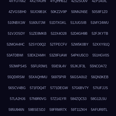
4XYOT662
4XZYAUHI
4YQHH612
4Z52SO0V
4ZP14UIL
4ZVGSBH0
50JO9B1K
50KZ2V9P
50NNJN5E
50S8F1Z0
510NBX1W
5160U7JM
51D7XGKL
51JUGSIB
51MY24WU
51VJOSDY
51ZE8MKB
522X4O28
52D4GH9B
52FJKYTB
52MOA4HC
52SYO0Q2
52TPECFV
52W5K0BY
52XXY91Q
53ATDBWI
53EKZAMH
53Z8FUAW
54PKU5CO
551HGV0S
553WPS4S
55FLR3W1
55IE9L4V
55JKJF3L
55NCOA72
55QDIRSM
55XAQHMU
56975PIR
56GSA0U2
56QN3KEB
56SCV4BG
571FDQ4T
5771DEGW
57G6BV7Y
57IUFJJS
57LA2HJ6
57N9R0VG
57Z141YR
584ZQC53
58G12L5U
595U946N
59BSESDJ
59FRMR7X
59T11ZKH
5AFUR9TL