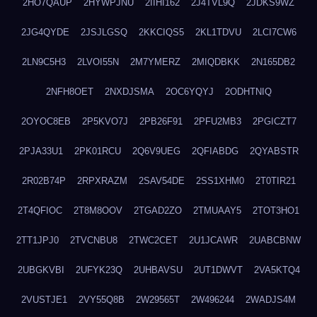
2HO7QAUP
2HYWPJNU
2IIHI162
2J4TVL9Q
2JDKS9WZ
2JG4QYDE
2JSJLGSQ
2KKCIQS5
2KL1TDVU
2LCI7CW6
2LN9C5H3
2LVOI55N
2M7YMERZ
2MIQDBKK
2N165DB2
2NFH8OET
2NXDJSMA
2OC6YQYJ
2ODHTNIQ
2OYOC8EB
2P5KVO7J
2PB26F91
2PFU2MB3
2PGICZT7
2PJA33U1
2PK01RCU
2Q6V9UEG
2QFIABDG
2QYABSTR
2R02B74P
2RPXRAZM
2SAV54DE
2SS1XHM0
2T0TIR21
2T4QFIOC
2T8M8OOV
2TGAD2ZO
2TMUAAY5
2TOT3HO1
2TT1JPJ0
2TVCNBU8
2TWC2CET
2U1JCAWR
2UABCBNW
2UBGKVBI
2UFYK23Q
2UHBAVSU
2UT1DWVT
2VA5KTQ4
2VUSTJE1
2VY55Q8B
2W29565T
2W496244
2WADJS4M