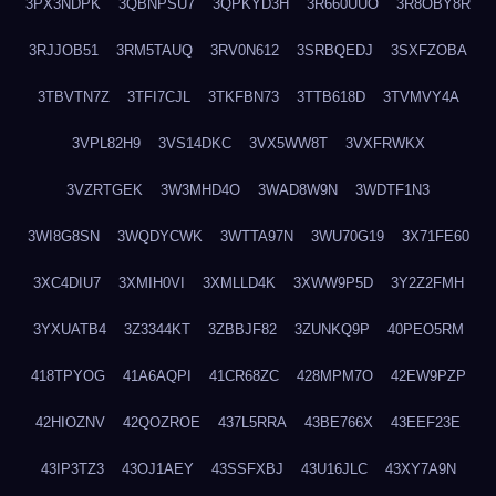
3PX3NDPK
3QBNPSU7
3QPKYD3H
3R660UUO
3R8OBY8R
3RJJOB51
3RM5TAUQ
3RV0N612
3SRBQEDJ
3SXFZOBA
3TBVTN7Z
3TFI7CJL
3TKFBN73
3TTB618D
3TVMVY4A
3VPL82H9
3VS14DKC
3VX5WW8T
3VXFRWKX
3VZRTGEK
3W3MHD4O
3WAD8W9N
3WDTF1N3
3WI8G8SN
3WQDYCWK
3WTTA97N
3WU70G19
3X71FE60
3XC4DIU7
3XMIH0VI
3XMLLD4K
3XWW9P5D
3Y2Z2FMH
3YXUATB4
3Z3344KT
3ZBBJF82
3ZUNKQ9P
40PEO5RM
418TPYOG
41A6AQPI
41CR68ZC
428MPM7O
42EW9PZP
42HIOZNV
42QOZROE
437L5RRA
43BE766X
43EEF23E
43IP3TZ3
43OJ1AEY
43SSFXBJ
43U16JLC
43XY7A9N