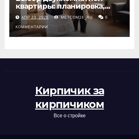
квартиры: планировка,
состояние жилья и
АПР 23, 2026
METCOM16_RU
0
проверка документов
КОММЕНТАРИИ
Кирпичик за
кирпичиком
Все о стройке