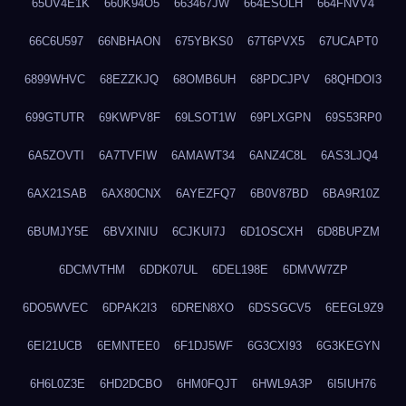
65UV4E1K
660K94O5
663467JW
664ESOLH
664FNVV4
66C6U597
66NBHAON
675YBKS0
67T6PVX5
67UCAPT0
6899WHVC
68EZZKJQ
68OMB6UH
68PDCJPV
68QHDOI3
699GTUTR
69KWPV8F
69LSOT1W
69PLXGPN
69S53RP0
6A5ZOVTI
6A7TVFIW
6AMAWT34
6ANZ4C8L
6AS3LJQ4
6AX21SAB
6AX80CNX
6AYEZFQ7
6B0V87BD
6BA9R10Z
6BUMJY5E
6BVXINIU
6CJKUI7J
6D1OSCXH
6D8BUPZM
6DCMVTHM
6DDK07UL
6DEL198E
6DMVW7ZP
6DO5WVEC
6DPAK2I3
6DREN8XO
6DSSGCV5
6EEGL9Z9
6EI21UCB
6EMNTEE0
6F1DJ5WF
6G3CXI93
6G3KEGYN
6H6L0Z3E
6HD2DCBO
6HM0FQJT
6HWL9A3P
6I5IUH76