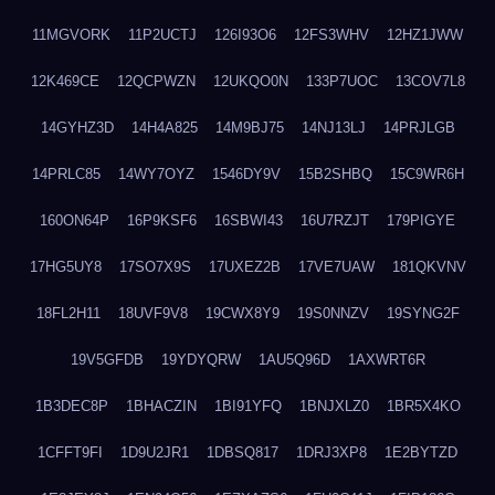
11MGVORK
11P2UCTJ
126I93O6
12FS3WHV
12HZ1JWW
12K469CE
12QCPWZN
12UKQO0N
133P7UOC
13COV7L8
14GYHZ3D
14H4A825
14M9BJ75
14NJ13LJ
14PRJLGB
14PRLC85
14WY7OYZ
1546DY9V
15B2SHBQ
15C9WR6H
160ON64P
16P9KSF6
16SBWI43
16U7RZJT
179PIGYE
17HG5UY8
17SO7X9S
17UXEZ2B
17VE7UAW
181QKVNV
18FL2H11
18UVF9V8
19CWX8Y9
19S0NNZV
19SYNG2F
19V5GFDB
19YDYQRW
1AU5Q96D
1AXWRT6R
1B3DEC8P
1BHACZIN
1BI91YFQ
1BNJXLZ0
1BR5X4KO
1CFFT9FI
1D9U2JR1
1DBSQ817
1DRJ3XP8
1E2BYTZD