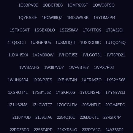
1Q3BPV0D
1QBCT8D3
1QMT9XGT
1QWO8TSQ
1QYKS8IF
1RCW99QZ
1RDUWSSK
1RYOMZPR
1SFXG5XT
1SSBXDLO
1SZ258AV
1T04TFO9
1T3A32QI
1TQ4XCLI
1URGFNU5
1USMDQTI
1USXOD9C
1UTQO46Q
1UXXH5X4
1V2M00OW
1VHOFJ5Z
1VLGOT3L
1VT6PD21
1VV8ZAHG
1W387VUY
1WFVB76Y
1WPX7P03
1WUHK6D4
1X9NP2FS
1XEHVF4N
1XFRA9ZO
1XS2YS68
1XSROT4L
1YS8YJ6Z
1YSKFL0G
1YUCNSFB
1YYN7W1J
1Z1US2M8
1ZLGWTF7
1ZOCGLFM
206VNFLF
20GH4EFO
2110Y7UD
21J9UIA6
2254Q10C
226DDKTL
22R2IX7P
22RDZ3DD
22S5F4PR
22XXR3UO
232PTAJG
24AZ56D2