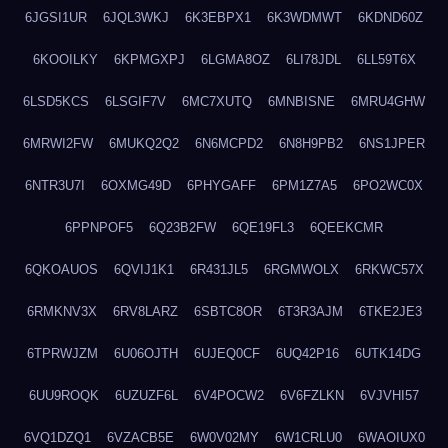
6JGSI1UR
6JQL3WKJ
6K3EBPX1
6K3WDMWT
6KDND60Z
6KOOILKY
6KPMGXPJ
6LGMA8OZ
6LI78JDL
6LL59T6X
6LSD5KCS
6LSGIF7V
6MC7XUTQ
6MNBISNE
6MRU4GHW
6MRWI2FW
6MUKQ2Q2
6N6MCPD2
6N8H9PB2
6NS1JPER
6NTR3U7I
6OXMG49D
6PHYGAFF
6PM1Z7A5
6PO2WC0X
6PPNPOF5
6Q23B2FW
6QE19FL3
6QEEKCMR
6QKOAUOS
6QVIJ1K1
6R431JL5
6RGMWOLX
6RKWC57X
6RMKNV3X
6RV8LARZ
6SBTC8OR
6T3R3AJM
6TKE2JE3
6TPRWJZM
6U06OJTH
6UJEQ0CF
6UQ42P16
6UTK14DG
6UU9ROQK
6UZUZF6L
6V4POCW2
6V6FZLKN
6VJVHI57
6VQ1DZQ1
6VZACB5E
6W0V02MY
6W1CRLU0
6WAOIUX0