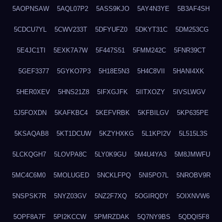
5AOPNSAW
5AQL07P2
5ASS9KJO
5AY4N3YE
5B3AF4SH
5CDCU7YL
5CWV233T
5DFYUFZ0
5DKYT31C
5DM253CG
5E4JC1TI
5EXK7A7W
5F447S51
5FMM242C
5FNR39CT
5GEF3377
5GYKO7P3
5H18E5N3
5H4C8VII
5HANI4XK
5HER0XEV
5HNS21Z8
5IFXGJFK
5IITXOZY
5IVSLWGV
5J5FOXDN
5KAFKBC4
5KEFVRBK
5KFBILGV
5KP635PE
5KSAQAB8
5KT1DCUW
5KZYHXKG
5L1KPI2V
5L515L3S
5LCKQGH7
5LOVPA8C
5LY0K9GU
5M4U4YA3
5M8JMWFU
5MC4C6M0
5MOLUGED
5NCKLFPQ
5NI5PO7L
5NROBV9R
5NSPSK7R
5NYZ03GV
5NZ2F7XQ
5OGIRQDY
5OIXNVW6
5OPF8A7F
5PI2KCCW
5PMRZDAK
5Q7NY9BS
5QDQI5F8