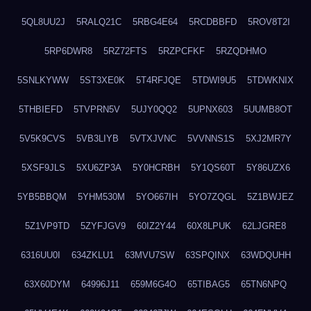
5QL8UU2J
5RALQ21C
5RBG4E64
5RCDBBFD
5ROV8T2I
5RP6DWR8
5RZ72FTS
5RZPCFKF
5RZQDHMO
5SNLKYWW
5ST3XE0K
5T4RFJQE
5TDWI9U5
5TDWKNIX
5THBIEFD
5TVPRN5V
5UJY0QQ2
5UPNX603
5UUMB8OT
5V5K9CVS
5VB3LIYB
5VTXJVNC
5VVNNS1S
5XJ2MR7Y
5XSF9JLS
5XU6ZP3A
5Y0HCRBH
5Y1QS60T
5Y86UZX6
5YB5BBQM
5YHM530M
5YO667IH
5YO7ZQGL
5Z1BWJEZ
5Z1VP9TD
5ZYFJGV9
60IZ2Y44
60X8LPUK
62LJGRE8
6316UU0I
634ZKLU1
63MVU7SW
63SPQINX
63WDQUHH
63X60DYM
64996J11
659M6G4O
65TIBAG5
65TN6NPQ