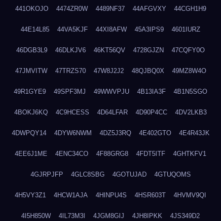
441OKOJO
4474ZR0W
4489NF37
44AFGVXY
44CGH1H9
44E14L85
44VA5KJF
44XI8AFW
45A3IPS9
4601IURZ
46DGB3L9
46DLKJV6
46KT56QV
4728GJZN
47CQFY0O
47JMVITW
47TRZS70
47W8J2J2
48QJBQ0X
49MZ8W4O
49R1GYE9
49SPF3MJ
49WWVPJU
4B13IA3F
4B1N5SGO
4BOKJ6KQ
4C9HCESS
4D64LFAR
4D90P4CC
4DV2LKB3
4DWPQY14
4DYW6NWM
4DZ5J3RQ
4E402GTO
4E4R43JK
4EE6J1ME
4ENC34CO
4F88GRG8
4FDT5ITF
4GHTKFV1
4GJRPJFP
4GLC8SBG
4GOTUJAD
4GTUQOMS
4H5VY3Z1
4HCW1AJA
4HINPU4S
4HSR603T
4HVMV9QI
4I5H850W
4IL73M3I
4JGM8GIJ
4JH8IPKK
4JS349D2