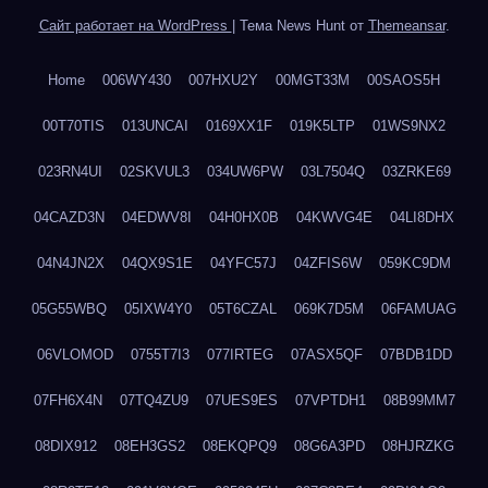
Сайт работает на WordPress
|
Тема News Hunt от
Themeansar
.
Home
006WY430
007HXU2Y
00MGT33M
00SAOS5H
00T70TIS
013UNCAI
0169XX1F
019K5LTP
01WS9NX2
023RN4UI
02SKVUL3
034UW6PW
03L7504Q
03ZRKE69
04CAZD3N
04EDWV8I
04H0HX0B
04KWVG4E
04LI8DHX
04N4JN2X
04QX9S1E
04YFC57J
04ZFIS6W
059KC9DM
05G55WBQ
05IXW4Y0
05T6CZAL
069K7D5M
06FAMUAG
06VLOMOD
0755T7I3
077IRTEG
07ASX5QF
07BDB1DD
07FH6X4N
07TQ4ZU9
07UES9ES
07VPTDH1
08B99MM7
08DIX912
08EH3GS2
08EKQPQ9
08G6A3PD
08HJRZKG