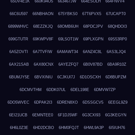
65UV4E1K
660K94O5
663467JW
664ESOLH
664FNVV4
66C6U597
66NBHAON
675YBKS0
67T6PVX5
67UCAPT0
6899WHVC
68EZZKJQ
68OMB6UH
68PDCJPV
68QHDOI3
699GTUTR
69KWPV8F
69LSOT1W
69PLXGPN
69S53RP0
6A5ZOVTI
6A7TVFIW
6AMAWT34
6ANZ4C8L
6AS3LJQ4
6AX21SAB
6AX80CNX
6AYEZFQ7
6B0V87BD
6BA9R10Z
6BUMJY5E
6BVXINIU
6CJKUI7J
6D1OSCXH
6D8BUPZM
6DCMVTHM
6DDK07UL
6DEL198E
6DMVW7ZP
6DO5WVEC
6DPAK2I3
6DREN8XO
6DSSGCV5
6EEGL9Z9
6EI21UCB
6EMNTEE0
6F1DJ5WF
6G3CXI93
6G3KEGYN
6H6L0Z3E
6HD2DCBO
6HM0FQJT
6HWL9A3P
6I5IUH76