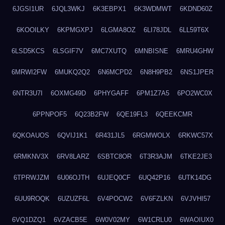
6JGSI1UR
6JQL3WKJ
6K3EBPX1
6K3WDMWT
6KDND60Z
6KOOILKY
6KPMGXPJ
6LGMA8OZ
6LI78JDL
6LL59T6X
6LSD5KCS
6LSGIF7V
6MC7XUTQ
6MNBISNE
6MRU4GHW
6MRWI2FW
6MUKQ2Q2
6N6MCPD2
6N8H9PB2
6NS1JPER
6NTR3U7I
6OXMG49D
6PHYGAFF
6PM1Z7A5
6PO2WC0X
6PPNPOF5
6Q23B2FW
6QE19FL3
6QEEKCMR
6QKOAUOS
6QVIJ1K1
6R431JL5
6RGMWOLX
6RKWC57X
6RMKNV3X
6RV8LARZ
6SBTC8OR
6T3R3AJM
6TKE2JE3
6TPRWJZM
6U06OJTH
6UJEQ0CF
6UQ42P16
6UTK14DG
6UU9ROQK
6UZUZF6L
6V4POCW2
6V6FZLKN
6VJVHI57
6VQ1DZQ1
6VZACB5E
6W0V02MY
6W1CRLU0
6WAOIUX0