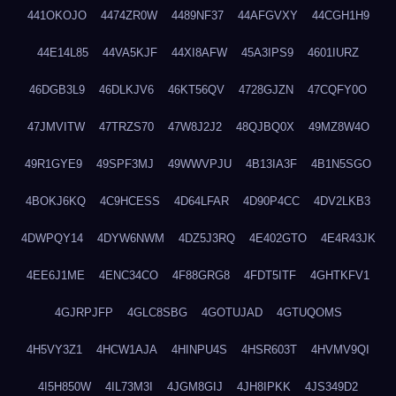
441OKOJO
4474ZR0W
4489NF37
44AFGVXY
44CGH1H9
44E14L85
44VA5KJF
44XI8AFW
45A3IPS9
4601IURZ
46DGB3L9
46DLKJV6
46KT56QV
4728GJZN
47CQFY0O
47JMVITW
47TRZS70
47W8J2J2
48QJBQ0X
49MZ8W4O
49R1GYE9
49SPF3MJ
49WWVPJU
4B13IA3F
4B1N5SGO
4BOKJ6KQ
4C9HCESS
4D64LFAR
4D90P4CC
4DV2LKB3
4DWPQY14
4DYW6NWM
4DZ5J3RQ
4E402GTO
4E4R43JK
4EE6J1ME
4ENC34CO
4F88GRG8
4FDT5ITF
4GHTKFV1
4GJRPJFP
4GLC8SBG
4GOTUJAD
4GTUQOMS
4H5VY3Z1
4HCW1AJA
4HINPU4S
4HSR603T
4HVMV9QI
4I5H850W
4IL73M3I
4JGM8GIJ
4JH8IPKK
4JS349D2