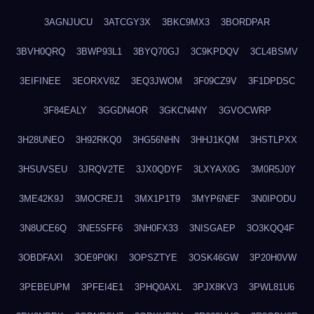
3AGNJUCU
3ATCGY3X
3BKC9MX3
3BORDPAR
3BVH0QRQ
3BWP93L1
3BYQ70GJ
3C9KPDQV
3CL4BSMV
3EIFINEE
3EORXV8Z
3EQ3JWOM
3F09CZ9V
3F1DPDSC
3F84EALY
3GGDN4OR
3GKCN4NY
3GVOCWRP
3H28UNEO
3H92RKQ0
3HG56NHN
3HHJ1KQM
3HSTLPXX
3HSUVSEU
3JRQV2TE
3JX0QDYF
3LXYAX0G
3M0R5J0Y
3ME42K9J
3MOCREJ1
3MX1P1T9
3MYP6NEF
3N0IPODU
3N8UCE6Q
3NE5SFF6
3NH0FX33
3NISGAEP
3O3KQQ4F
3OBDFAXI
3OE9P0KI
3OPSZTYE
3OSK46GW
3P20H0VW
3PEBEUPM
3PFEI4E1
3PHQ0AXL
3PJX8KV3
3PWL81U6