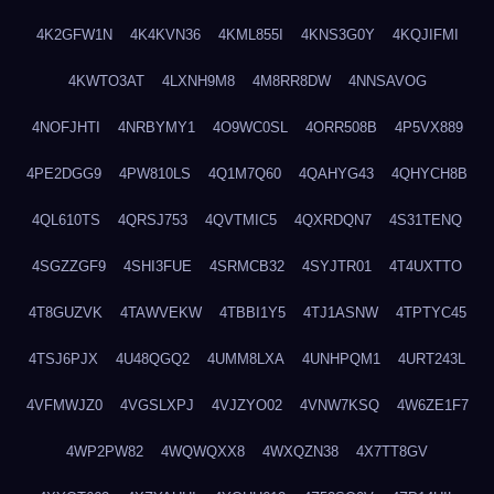
4K2GFW1N
4K4KVN36
4KML855I
4KNS3G0Y
4KQJIFMI
4KWTO3AT
4LXNH9M8
4M8RR8DW
4NNSAVOG
4NOFJHTI
4NRBYMY1
4O9WC0SL
4ORR508B
4P5VX889
4PE2DGG9
4PW810LS
4Q1M7Q60
4QAHYG43
4QHYCH8B
4QL610TS
4QRSJ753
4QVTMIC5
4QXRDQN7
4S31TENQ
4SGZZGF9
4SHI3FUE
4SRMCB32
4SYJTR01
4T4UXTTO
4T8GUZVK
4TAWVEKW
4TBBI1Y5
4TJ1ASNW
4TPTYC45
4TSJ6PJX
4U48QGQ2
4UMM8LXA
4UNHPQM1
4URT243L
4VFMWJZ0
4VGSLXPJ
4VJZYO02
4VNW7KSQ
4W6ZE1F7
4WP2PW82
4WQWQXX8
4WXQZN38
4X7TT8GV