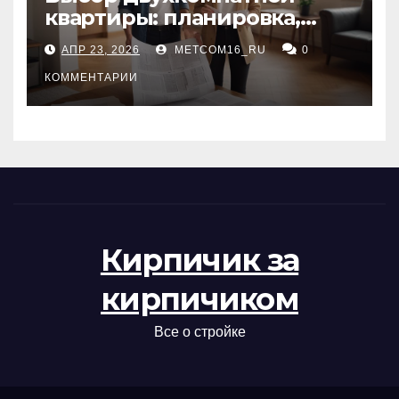
квартиры: планировка,
состояние жилья и
АПР 23, 2026
METCOM16_RU
0
проверка документов
КОММЕНТАРИИ
Кирпичик за
кирпичиком
Все о стройке