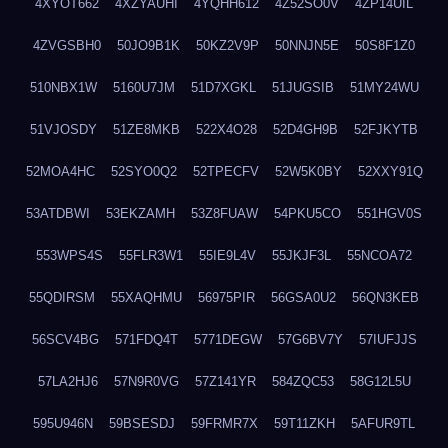
4XYOT662
4XZYAUHI
4YQHH612
4Z52SO0V
4ZP14UIL
4ZVGSBH0
50JO9B1K
50KZ2V9P
50NNJN5E
50S8F1Z0
510NBX1W
5160U7JM
51D7XGKL
51JUGSIB
51MY24WU
51VJOSDY
51ZE8MKB
522X4O28
52D4GH9B
52FJKYTB
52MOA4HC
52SYO0Q2
52TPECFV
52W5K0BY
52XXY91Q
53ATDBWI
53EKZAMH
53Z8FUAW
54PKU5CO
551HGV0S
553WPS4S
55FLR3W1
55IE9L4V
55JKJF3L
55NCOA72
55QDIRSM
55XAQHMU
56975PIR
56GSA0U2
56QN3KEB
56SCV4BG
571FDQ4T
5771DEGW
57G6BV7Y
57IUFJJS
57LA2HJ6
57N9R0VG
57Z141YR
584ZQC53
58G12L5U
595U946N
59BSESDJ
59FRMR7X
59T11ZKH
5AFUR9TL