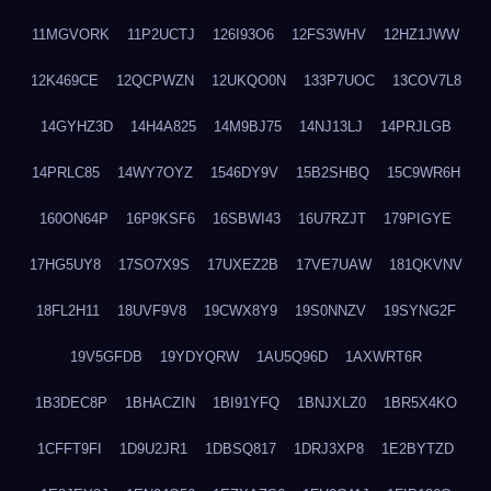
11MGVORK
11P2UCTJ
126I93O6
12FS3WHV
12HZ1JWW
12K469CE
12QCPWZN
12UKQO0N
133P7UOC
13COV7L8
14GYHZ3D
14H4A825
14M9BJ75
14NJ13LJ
14PRJLGB
14PRLC85
14WY7OYZ
1546DY9V
15B2SHBQ
15C9WR6H
160ON64P
16P9KSF6
16SBWI43
16U7RZJT
179PIGYE
17HG5UY8
17SO7X9S
17UXEZ2B
17VE7UAW
181QKVNV
18FL2H11
18UVF9V8
19CWX8Y9
19S0NNZV
19SYNG2F
19V5GFDB
19YDYQRW
1AU5Q96D
1AXWRT6R
1B3DEC8P
1BHACZIN
1BI91YFQ
1BNJXLZ0
1BR5X4KO
1CFFT9FI
1D9U2JR1
1DBSQ817
1DRJ3XP8
1E2BYTZD