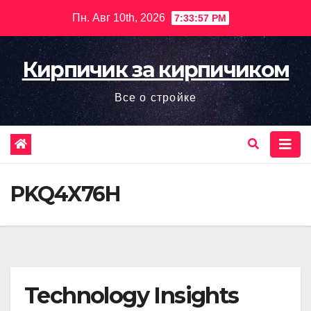
Перейти
Пн. Авг 10th, 2026
7:33:59 PM
к
содержимому
Кирпичик за кирпичиком
Все о стройке
PKQ4X76H
Technology Insights