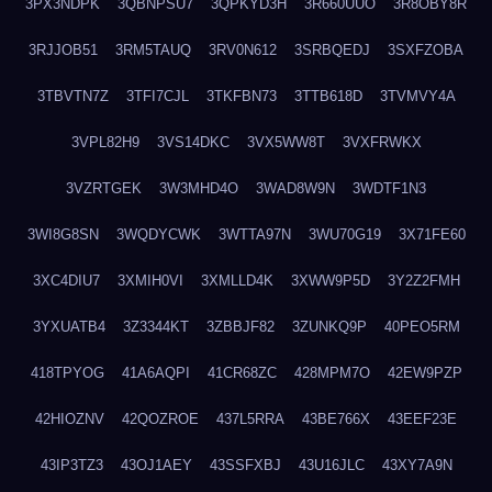
3PX3NDPK
3QBNPSU7
3QPKYD3H
3R660UUO
3R8OBY8R
3RJJOB51
3RM5TAUQ
3RV0N612
3SRBQEDJ
3SXFZOBA
3TBVTN7Z
3TFI7CJL
3TKFBN73
3TTB618D
3TVMVY4A
3VPL82H9
3VS14DKC
3VX5WW8T
3VXFRWKX
3VZRTGEK
3W3MHD4O
3WAD8W9N
3WDTF1N3
3WI8G8SN
3WQDYCWK
3WTTA97N
3WU70G19
3X71FE60
3XC4DIU7
3XMIH0VI
3XMLLD4K
3XWW9P5D
3Y2Z2FMH
3YXUATB4
3Z3344KT
3ZBBJF82
3ZUNKQ9P
40PEO5RM
418TPYOG
41A6AQPI
41CR68ZC
428MPM7O
42EW9PZP
42HIOZNV
42QOZROE
437L5RRA
43BE766X
43EEF23E
43IP3TZ3
43OJ1AEY
43SSFXBJ
43U16JLC
43XY7A9N