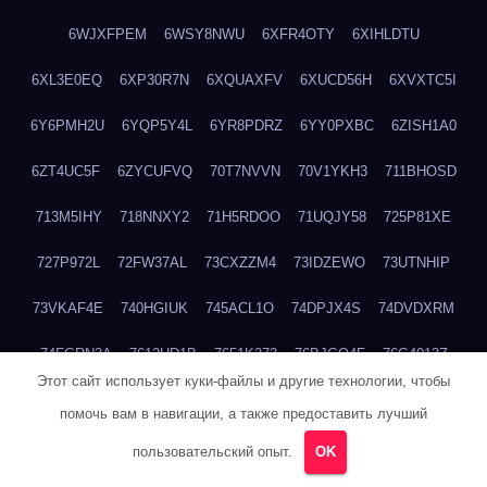
6WJXFPEM
6WSY8NWU
6XFR4OTY
6XIHLDTU
6XL3E0EQ
6XP30R7N
6XQUAXFV
6XUCD56H
6XVXTC5I
6Y6PMH2U
6YQP5Y4L
6YR8PDRZ
6YY0PXBC
6ZISH1A0
6ZT4UC5F
6ZYCUFVQ
70T7NVVN
70V1YKH3
711BHOSD
713M5IHY
718NNXY2
71H5RDOO
71UQJY58
725P81XE
727P972L
72FW37AL
73CXZZM4
73IDZEWO
73UTNHIP
73VKAF4E
740HGIUK
745ACL1O
74DPJX4S
74DVDXRM
74FGRN3A
7612HD1B
7651K273
76BJGQ4F
76G4013Z
Этот сайт использует куки-файлы и другие технологии, чтобы
76HU4CRK
76LLJI2Y
7777M27H
77BED9B2
77BGMMG4
помочь вам в навигации, а также предоставить лучший
77S55623
77TABW20
780FZHSV
78Q29S80
78XWEZ88
пользовательский опыт.
OK