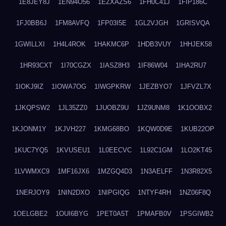
1E8JEY8J
1EN94O56
1EZXAZS6
1FH0C41J
1FIP186C
1FJ0BB6J
1FM8AVFQ
1FP03I5E
1GL2VJGH
1GRISVQA
1GWILLXI
1H4L4ROK
1HAKMC6P
1HDB3VUY
1HHJEK58
1HR93CXT
1I70CGZX
1IASZ8H3
1IF86W04
1IHA2RU7
1IOKJ9IZ
1IOWA7OG
1IWGPKRW
1JEZBYO7
1JFVZL7X
1JKQPSW2
1JL35ZZ0
1JUOBZ9U
1JZ9UNM8
1K1OOBX2
1KJONM1Y
1KJVH227
1KMG68BO
1KQW0D9E
1KUB22OP
1KUC7YQ5
1KVUSEU1
1L0EECVC
1L92C1GM
1LO2KT45
1LVWMXC9
1MF16JX6
1MZGQ4D3
1N3AELFF
1N3R82X5
1NERJOY9
1NIN2DXO
1NIPGIQG
1NTYF4RH
1NZ06F8Q
1OELGBE2
1OUI6BYG
1PET0A5T
1PMAFB0V
1PSGIWB2