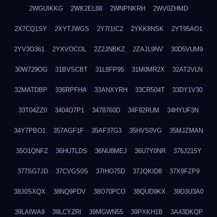
2WGUIKKG
2WK2EL88
2WNPNKRH
2WV0ZHMD
2X7CQ1SY
2XYTJWGS
2Y7I1IC2
2YKK8NSK
2YT95AO1
2YV3O361
2YXVOCOL
2Z2JNBKZ
2ZAJL9NV
30D5VUM9
30W729OG
31BVSCBT
31L8FP95
31M0MR2X
32AT2VLN
32MATDBP
336RPFHA
33ANXYRH
33CR504T
33DY1V30
33T04ZZ0
3404O7P1
3478760D
34F92RUM
34HYUF3N
34Y7PBO1
357AGF1F
35AF37G3
35HVS0VG
35MJZMAN
35O1QNFZ
36HUTLDS
36NU8MEJ
36U7Y0NR
376J215Y
377SG7JD
37CVGS0S
37IHO75D
37JQKID8
37X9FZP9
38J0SXQX
38NQ9PDV
38O70PCO
38QUD9KX
39D3U3A0
39LAIWA9
39LCYZRI
39MGWN55
39PXKH1B
3A43DKQP