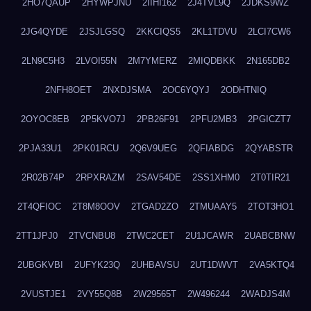
2HO7QAUP
2HYWPJNU
2IIHI162
2J4TVL9Q
2JDKS9WZ
2JG4QYDE
2JSJLGSQ
2KKCIQS5
2KL1TDVU
2LCI7CW6
2LN9C5H3
2LVOI55N
2M7YMERZ
2MIQDBKK
2N165DB2
2NFH8OET
2NXDJSMA
2OC6YQYJ
2ODHTNIQ
2OYOC8EB
2P5KVO7J
2PB26F91
2PFU2MB3
2PGICZT7
2PJA33U1
2PK01RCU
2Q6V9UEG
2QFIABDG
2QYABSTR
2R02B74P
2RPXRAZM
2SAV54DE
2SS1XHM0
2T0TIR21
2T4QFIOC
2T8M8OOV
2TGAD2ZO
2TMUAAY5
2TOT3HO1
2TT1JPJ0
2TVCNBU8
2TWC2CET
2U1JCAWR
2UABCBNW
2UBGKVBI
2UFYK23Q
2UHBAVSU
2UT1DWVT
2VA5KTQ4
2VUSTJE1
2VY55Q8B
2W29565T
2W496244
2WADJS4M