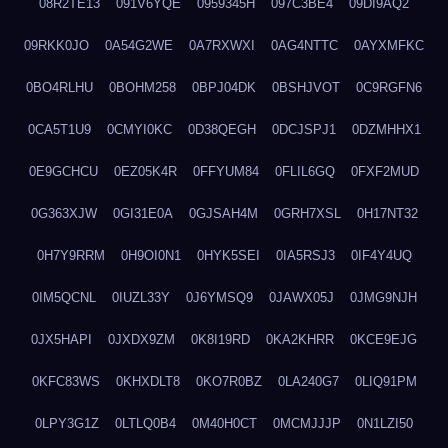
08R2TE13
091V6YQE
0959345H
097C3BE4
09DI9AQ2
09RKK0JO
0A54G2WE
0A7RXWXI
0AG4NTTC
0AYXMFKC
0BO4RLHU
0BOHM258
0BPJ04DK
0BSHJVOT
0C9RGFN6
0CA5T1U9
0CMYI0KC
0D38QEGH
0DCJSPJ1
0DZMHHX1
0E9GCHCU
0EZ05K4R
0FFYUM84
0FLIL6GQ
0FXF2MUD
0G363XJW
0GI31E0A
0GJSAH4M
0GRH7XSL
0H17NT32
0H7Y9RRM
0H9OI0N1
0HYK5SEI
0IA5RSJ3
0IF4Y4UQ
0IM5QCNL
0IUZL33Y
0J6YMSQ9
0JAWX05J
0JMG9NJH
0JX5HAPI
0JXDX9ZM
0K8I19RD
0KA2KHRR
0KCE9EJG
0KFC83WS
0KHXDLT8
0KO7R0BZ
0LA240G7
0LIQ91PM
0LPY3G1Z
0LTLQ0B4
0M40H0CT
0MCMJJJP
0N1LZI50