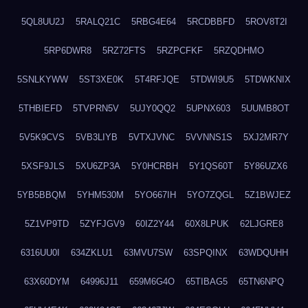
5QL8UU2J
5RALQ21C
5RBG4E64
5RCDBBFD
5ROV8T2I
5RP6DWR8
5RZ72FTS
5RZPCFKF
5RZQDHMO
5SNLKYWW
5ST3XE0K
5T4RFJQE
5TDWI9U5
5TDWKNIX
5THBIEFD
5TVPRN5V
5UJY0QQ2
5UPNX603
5UUMB8OT
5V5K9CVS
5VB3LIYB
5VTXJVNC
5VVNNS1S
5XJ2MR7Y
5XSF9JLS
5XU6ZP3A
5Y0HCRBH
5Y1QS60T
5Y86UZX6
5YB5BBQM
5YHM530M
5YO667IH
5YO7ZQGL
5Z1BWJEZ
5Z1VP9TD
5ZYFJGV9
60IZ2Y44
60X8LPUK
62LJGRE8
6316UU0I
634ZKLU1
63MVU7SW
63SPQINX
63WDQUHH
63X60DYM
64996J11
659M6G4O
65TIBAG5
65TN6NPQ