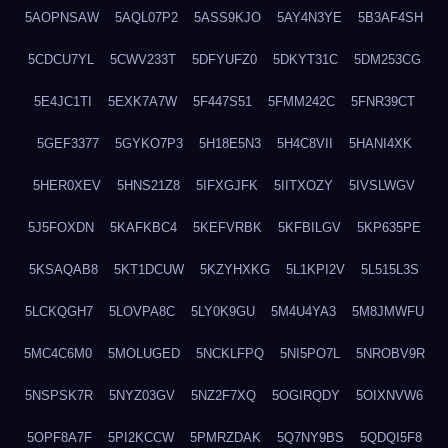
5AOPNSAW
5AQL07P2
5ASS9KJO
5AY4N3YE
5B3AF4SH
5CDCU7YL
5CWV233T
5DFYUFZ0
5DKYT31C
5DM253CG
5E4JC1TI
5EXK7A7W
5F447S51
5FMM242C
5FNR39CT
5GEF3377
5GYKO7P3
5H18E5N3
5H4C8VII
5HANI4XK
5HER0XEV
5HNS21Z8
5IFXGJFK
5IITXOZY
5IVSLWGV
5J5FOXDN
5KAFKBC4
5KEFVRBK
5KFBILGV
5KP635PE
5KSAQAB8
5KT1DCUW
5KZYHXKG
5L1KPI2V
5L515L3S
5LCKQGH7
5LOVPA8C
5LY0K9GU
5M4U4YA3
5M8JMWFU
5MC4C6M0
5MOLUGED
5NCKLFPQ
5NI5PO7L
5NROBV9R
5NSPSK7R
5NYZ03GV
5NZ2F7XQ
5OGIRQDY
5OIXNVW6
5OPF8A7F
5PI2KCCW
5PMRZDAK
5Q7NY9BS
5QDQI5F8