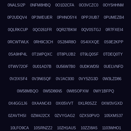
0NALSI2P
0NFM8HBQ
0O1D2CFA
0O3VCZC0
0OY5HHNM
0P2UDQV4
0P3WEUER
0PHNO5Y4
0PPJIUB7
0PUMEZB4
0QLRKCUP
0QO261FR
0QR27BKM
0QV0STGJ
0R7FXEI4
0RCWTWLK
0RH9C3CH
0S284R8O
0S4IXXQE
0S9E2KPP
0SA9HP4L
0T1MPQXC
0T8PUJB2
0T9LQ0SF
0TDEQ0TY
0TWV72OF
0U01AD7B
0U56W7B0
0UDKWD5I
0UELVNFD
0V2IXSF4
0V3N6SQF
0VJAC930
0VY5ZG3D
0W3LZD86
0W58MBQO
0W5D86N5
0W8SOPXW
0WY1BFPQ
0X4GG1J6
0XAANC43
0XI05VVT
0XLR0SZZ
0XW3VGXD
0ZAVTHSI
0ZM4J2CX
0ZVYGAG2
0ZXS0PVO
105XMS37
10LFO9CA
10SRNZZ2
10ZH1AUS
10ZZI8A5
1103WHO1