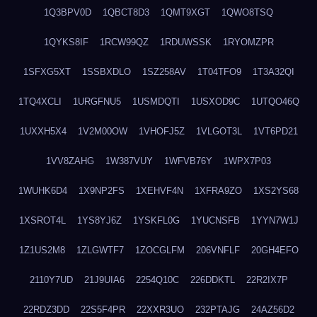
1Q3BPV0D
1QBCT8D3
1QMT9XGT
1QWO8TSQ
1QYKS8IF
1RCW99QZ
1RDUWSSK
1RYOMZPR
1SFXG5XT
1SSBXDLO
1SZ258AV
1T04TFO9
1T3A32QI
1TQ4XCLI
1URGFNU5
1USMDQTI
1USXOD9C
1UTQO46Q
1UXXH5X4
1V2M00OW
1VHOFJ5Z
1VLGOT3L
1VT6PD21
1VV8ZAHG
1W387VUY
1WFVB76Y
1WPX7P03
1WUHK6D4
1X9NP2FS
1XEHVF4N
1XFRA9ZO
1XS2YS68
1XSROT4L
1YS8YJ6Z
1YSKFL0G
1YUCNSFB
1YYN7W1J
1Z1US2M8
1ZLGWTF7
1ZOCGLFM
206VNFLF
20GH4EFO
2110Y7UD
21J9UIA6
2254Q10C
226DDKTL
22R2IX7P
22RDZ3DD
22S5F4PR
22XXR3UO
232PTAJG
24AZ56D2