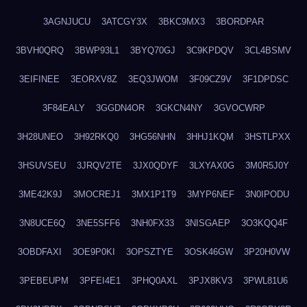
3AGNJUCU
3ATCGY3X
3BKC9MX3
3BORDPAR
3BVH0QRQ
3BWP93L1
3BYQ70GJ
3C9KPDQV
3CL4BSMV
3EIFINEE
3EORXV8Z
3EQ3JWOM
3F09CZ9V
3F1DPDSC
3F84EALY
3GGDN4OR
3GKCN4NY
3GVOCWRP
3H28UNEO
3H92RKQ0
3HG56NHN
3HHJ1KQM
3HSTLPXX
3HSUVSEU
3JRQV2TE
3JX0QDYF
3LXYAX0G
3M0R5J0Y
3ME42K9J
3MOCREJ1
3MX1P1T9
3MYP6NEF
3N0IPODU
3N8UCE6Q
3NE5SFF6
3NH0FX33
3NISGAEP
3O3KQQ4F
3OBDFAXI
3OE9P0KI
3OPSZTYE
3OSK46GW
3P20H0VW
3PEBEUPM
3PFEI4E1
3PHQ0AXL
3PJX8KV3
3PWL81U6