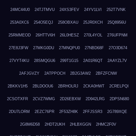
24MC44U0
24TJTMVU
24XS3FEV
24YV1LVI
252T7VNK
253A0XC6
254O5EQJ
258OBXAU
25JR0XCH
25Q8956U
25RMMEOD
26HTTV6H
26L0HESZ
270L4YOL
276UFPNM
27E8J3FW
27MKG0DU
27MNQPU0
27NBD68F
27O3D674
27VYT4KU
28SMQGU6
299T1G15
2A01R6QT
2AAYZL7V
2AFJGVZY
2ATPPOCH
2B2G3AW2
2BFZFCNW
2BKKV1H5
2BLDOOU6
2BRHOLRJ
2CKA0HWT
2CRELPQI
2CSOTXFR
2CVZ7WMG
2D26EBXW
2D942LRG
2DPSN680
2DU7LORM
2EZC76PR
2F53ZH8K
2FFJSSR3
2G789XQE
2G8M6D58
2HDT2UKH
2HLBXGGN
2HMC2F0V