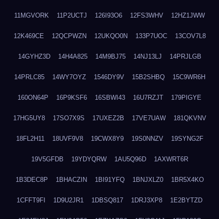
11MGVORK
11P2UCTJ
126I93O6
12FS3WHV
12HZ1JWW
12K469CE
12QCPWZN
12UKQO0N
133P7UOC
13COV7L8
14GYHZ3D
14H4A825
14M9BJ75
14NJ13LJ
14PRJLGB
14PRLC85
14WY7OYZ
1546DY9V
15B2SHBQ
15C9WR6H
160ON64P
16P9KSF6
16SBWI43
16U7RZJT
179PIGYE
17HG5UY8
17SO7X9S
17UXEZ2B
17VE7UAW
181QKVNV
18FL2H11
18UVF9V8
19CWX8Y9
19S0NNZV
19SYNG2F
19V5GFDB
19YDYQRW
1AU5Q96D
1AXWRT6R
1B3DEC8P
1BHACZIN
1BI91YFQ
1BNJXLZ0
1BR5X4KO
1CFFT9FI
1D9U2JR1
1DBSQ817
1DRJ3XP8
1E2BYTZD