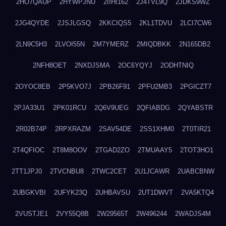
2HO7QAUP
2HYWPJNU
2IIHI162
2J4TVL9Q
2JDKS9WZ
2JG4QYDE
2JSJLGSQ
2KKCIQS5
2KL1TDVU
2LCI7CW6
2LN9C5H3
2LVOI55N
2M7YMERZ
2MIQDBKK
2N165DB2
2NFH8OET
2NXDJSMA
2OC6YQYJ
2ODHTNIQ
2OYOC8EB
2P5KVO7J
2PB26F91
2PFU2MB3
2PGICZT7
2PJA33U1
2PK01RCU
2Q6V9UEG
2QFIABDG
2QYABSTR
2R02B74P
2RPXRAZM
2SAV54DE
2SS1XHM0
2T0TIR21
2T4QFIOC
2T8M8OOV
2TGAD2ZO
2TMUAAY5
2TOT3HO1
2TT1JPJ0
2TVCNBU8
2TWC2CET
2U1JCAWR
2UABCBNW
2UBGKVBI
2UFYK23Q
2UHBAVSU
2UT1DWVT
2VA5KTQ4
2VUSTJE1
2VY55Q8B
2W29565T
2W496244
2WADJS4M