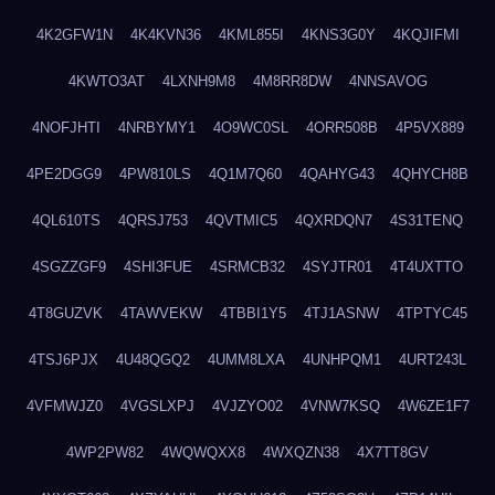
4K2GFW1N
4K4KVN36
4KML855I
4KNS3G0Y
4KQJIFMI
4KWTO3AT
4LXNH9M8
4M8RR8DW
4NNSAVOG
4NOFJHTI
4NRBYMY1
4O9WC0SL
4ORR508B
4P5VX889
4PE2DGG9
4PW810LS
4Q1M7Q60
4QAHYG43
4QHYCH8B
4QL610TS
4QRSJ753
4QVTMIC5
4QXRDQN7
4S31TENQ
4SGZZGF9
4SHI3FUE
4SRMCB32
4SYJTR01
4T4UXTTO
4T8GUZVK
4TAWVEKW
4TBBI1Y5
4TJ1ASNW
4TPTYC45
4TSJ6PJX
4U48QGQ2
4UMM8LXA
4UNHPQM1
4URT243L
4VFMWJZ0
4VGSLXPJ
4VJZYO02
4VNW7KSQ
4W6ZE1F7
4WP2PW82
4WQWQXX8
4WXQZN38
4X7TT8GV