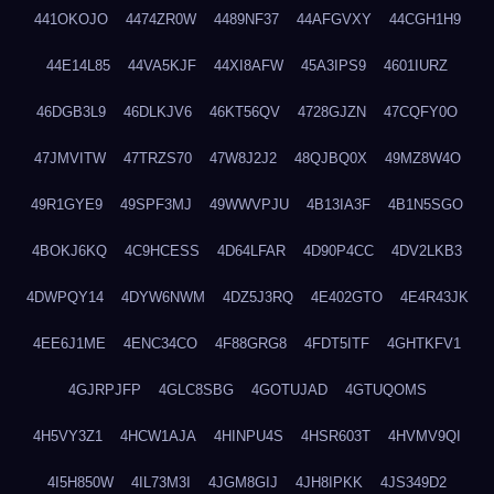
441OKOJO
4474ZR0W
4489NF37
44AFGVXY
44CGH1H9
44E14L85
44VA5KJF
44XI8AFW
45A3IPS9
4601IURZ
46DGB3L9
46DLKJV6
46KT56QV
4728GJZN
47CQFY0O
47JMVITW
47TRZS70
47W8J2J2
48QJBQ0X
49MZ8W4O
49R1GYE9
49SPF3MJ
49WWVPJU
4B13IA3F
4B1N5SGO
4BOKJ6KQ
4C9HCESS
4D64LFAR
4D90P4CC
4DV2LKB3
4DWPQY14
4DYW6NWM
4DZ5J3RQ
4E402GTO
4E4R43JK
4EE6J1ME
4ENC34CO
4F88GRG8
4FDT5ITF
4GHTKFV1
4GJRPJFP
4GLC8SBG
4GOTUJAD
4GTUQOMS
4H5VY3Z1
4HCW1AJA
4HINPU4S
4HSR603T
4HVMV9QI
4I5H850W
4IL73M3I
4JGM8GIJ
4JH8IPKK
4JS349D2