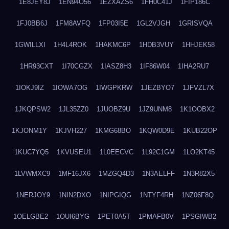
1E8JEY8J
1EN94O56
1EZXAZS6
1FH0C41J
1FIP186C
1FJ0BB6J
1FM8AVFQ
1FP03I5E
1GL2VJGH
1GRISVQA
1GWILLXI
1H4L4ROK
1HAKMC6P
1HDB3VUY
1HHJEK58
1HR93CXT
1I70CGZX
1IASZ8H3
1IF86W04
1IHA2RU7
1IOKJ9IZ
1IOWA7OG
1IWGPKRW
1JEZBYO7
1JFVZL7X
1JKQPSW2
1JL35ZZ0
1JUOBZ9U
1JZ9UNM8
1K1OOBX2
1KJONM1Y
1KJVH227
1KMG68BO
1KQW0D9E
1KUB22OP
1KUC7YQ5
1KVUSEU1
1L0EECVC
1L92C1GM
1LO2KT45
1LVWMXC9
1MF16JX6
1MZGQ4D3
1N3AELFF
1N3R82X5
1NERJOY9
1NIN2DXO
1NIPGIQG
1NTYF4RH
1NZ06F8Q
1OELGBE2
1OUI6BYG
1PET0A5T
1PMAFB0V
1PSGIWB2