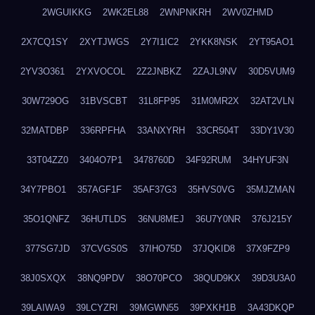
2WGUIKKG
2WK2EL88
2WNPNKRH
2WV0ZHMD
2X7CQ1SY
2XYTJWGS
2Y7I1IC2
2YKK8NSK
2YT95AO1
2YV3O361
2YXVOCOL
2Z2JNBKZ
2ZAJL9NV
30D5VUM9
30W729OG
31BVSCBT
31L8FP95
31M0MR2X
32AT2VLN
32MATDBP
336RPFHA
33ANXYRH
33CR504T
33DY1V30
33T04ZZ0
3404O7P1
3478760D
34F92RUM
34HYUF3N
34Y7PBO1
357AGF1F
35AF37G3
35HVS0VG
35MJZMAN
35O1QNFZ
36HUTLDS
36NU8MEJ
36U7Y0NR
376J215Y
377SG7JD
37CVGS0S
37IHO75D
37JQKID8
37X9FZP9
38J0SXQX
38NQ9PDV
38O70PCO
38QUD9KX
39D3U3A0
39LAIWA9
39LCYZRI
39MGWN55
39PXKH1B
3A43DKQP