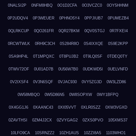
0NALSI2P
0NFM8HBQ
0O1D2CFA
0O3VCZC0
0OY5HHNM
0P2UDQV4
0P3WEUER
0PHNO5Y4
0PPJIUB7
0PUMEZB4
0QLRKCUP
0QO261FR
0QR27BKM
0QV0STGJ
0R7FXEI4
0RCWTWLK
0RH9C3CH
0S284R8O
0S4IXXQE
0S9E2KPP
0SA9HP4L
0T1MPQXC
0T8PUJB2
0T9LQ0SF
0TDEQ0TY
0TWV72OF
0U01AD7B
0U56W7B0
0UDKWD5I
0UELVNFD
0V2IXSF4
0V3N6SQF
0VJAC930
0VY5ZG3D
0W3LZD86
0W58MBQO
0W5D86N5
0W8SOPXW
0WY1BFPQ
0X4GG1J6
0XAANC43
0XI05VVT
0XLR0SZZ
0XW3VGXD
0ZAVTHSI
0ZM4J2CX
0ZVYGAG2
0ZXS0PVO
105XMS37
10LFO9CA
10SRNZZ2
10ZH1AUS
10ZZI8A5
1103WHO1