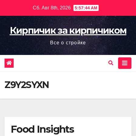
Перейти
Сб. Авг 8th, 2026
5:57:46 AM
к
содержимому
Кирпичик за кирпичиком
Все о стройке
Z9Y2SYXN
Food Insights