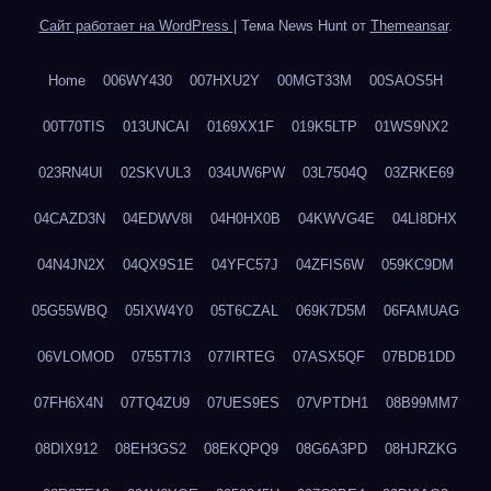
Сайт работает на WordPress
|
Тема News Hunt от
Themeansar
.
Home
006WY430
007HXU2Y
00MGT33M
00SAOS5H
00T70TIS
013UNCAI
0169XX1F
019K5LTP
01WS9NX2
023RN4UI
02SKVUL3
034UW6PW
03L7504Q
03ZRKE69
04CAZD3N
04EDWV8I
04H0HX0B
04KWVG4E
04LI8DHX
04N4JN2X
04QX9S1E
04YFC57J
04ZFIS6W
059KC9DM
05G55WBQ
05IXW4Y0
05T6CZAL
069K7D5M
06FAMUAG
06VLOMOD
0755T7I3
077IRTEG
07ASX5QF
07BDB1DD
07FH6X4N
07TQ4ZU9
07UES9ES
07VPTDH1
08B99MM7
08DIX912
08EH3GS2
08EKQPQ9
08G6A3PD
08HJRZKG