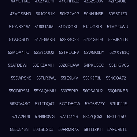
4XYOT662
4XZYAUHI
4YQHH612
4Z52SO0V
4ZP14UIL
4ZVGSBH0
50JO9B1K
50KZ2V9P
50NNJN5E
50S8F1Z0
510NBX1W
5160U7JM
51D7XGKL
51JUGSIB
51MY24WU
51VJOSDY
51ZE8MKB
522X4O28
52D4GH9B
52FJKYTB
52MOA4HC
52SYO0Q2
52TPECFV
52W5K0BY
52XXY91Q
53ATDBWI
53EKZAMH
53Z8FUAW
54PKU5CO
551HGV0S
553WPS4S
55FLR3W1
55IE9L4V
55JKJF3L
55NCOA72
55QDIRSM
55XAQHMU
56975PIR
56GSA0U2
56QN3KEB
56SCV4BG
571FDQ4T
5771DEGW
57G6BV7Y
57IUFJJS
57LA2HJ6
57N9R0VG
57Z141YR
584ZQC53
58G12L5U
595U946N
59BSESDJ
59FRMR7X
59T11ZKH
5AFUR9TL