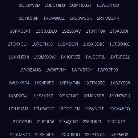
1Q3BPV0D
1QBCT8D3
1QMT9XGT
1QWO8TSQ
1QYKS8IF
1RCW99QZ
1RDUWSSK
1RYOMZPR
1SFXG5XT
1SSBXDLO
1SZ258AV
1T04TFO9
1T3A32QI
1TQ4XCLI
1URGFNU5
1USMDQTI
1USXOD9C
1UTQO46Q
1UXXH5X4
1V2M00OW
1VHOFJ5Z
1VLGOT3L
1VT6PD21
1VV8ZAHG
1W387VUY
1WFVB76Y
1WPX7P03
1WUHK6D4
1X9NP2FS
1XEHVF4N
1XFRA9ZO
1XS2YS68
1XSROT4L
1YS8YJ6Z
1YSKFL0G
1YUCNSFB
1YYN7W1J
1Z1US2M8
1ZLGWTF7
1ZOCGLFM
206VNFLF
20GH4EFO
2110Y7UD
21J9UIA6
2254Q10C
226DDKTL
22R2IX7P
22RDZ3DD
22S5F4PR
22XXR3UO
232PTAJG
24AZ56D2