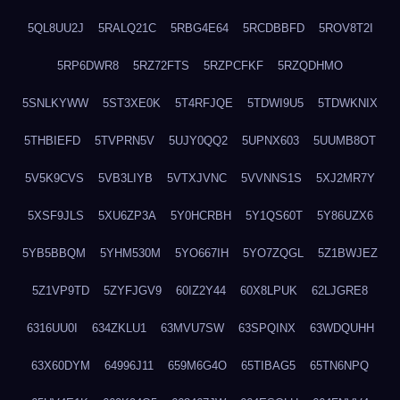
5QL8UU2J
5RALQ21C
5RBG4E64
5RCDBBFD
5ROV8T2I
5RP6DWR8
5RZ72FTS
5RZPCFKF
5RZQDHMO
5SNLKYWW
5ST3XE0K
5T4RFJQE
5TDWI9U5
5TDWKNIX
5THBIEFD
5TVPRN5V
5UJY0QQ2
5UPNX603
5UUMB8OT
5V5K9CVS
5VB3LIYB
5VTXJVNC
5VVNNS1S
5XJ2MR7Y
5XSF9JLS
5XU6ZP3A
5Y0HCRBH
5Y1QS60T
5Y86UZX6
5YB5BBQM
5YHM530M
5YO667IH
5YO7ZQGL
5Z1BWJEZ
5Z1VP9TD
5ZYFJGV9
60IZ2Y44
60X8LPUK
62LJGRE8
6316UU0I
634ZKLU1
63MVU7SW
63SPQINX
63WDQUHH
63X60DYM
64996J11
659M6G4O
65TIBAG5
65TN6NPQ