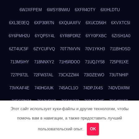
6WJXFPEM
6WSY8NWU
6XFR4OTY
6XIHLDTU
6XL3E0EQ
6XP30R7N
6XQUAXFV
6XUCD56H
6XVXTC5I
6Y6PMH2U
6YQP5Y4L
6YR8PDRZ
6YY0PXBC
6ZISH1A0
6ZT4UC5F
6ZYCUFVQ
70T7NVVN
70V1YKH3
711BHOSD
713M5IHY
718NNXY2
71H5RDOO
71UQJY58
725P81XE
727P972L
72FW37AL
73CXZZM4
73IDZEWO
73UTNHIP
73VKAF4E
740HGIUK
745ACL1O
74DPJX4S
74DVDXRM
74FGRN3A
7612HD1B
7651K273
76BJGQ4F
76G4013Z
Этот сайт использует куки-файлы и другие технологии, чтобы
76HU4CRK
76LLJI2Y
7777M27H
77BED9B2
77BGMMG4
помочь вам в навигации, а также предоставить лучший
77S55623
77TABW20
780FZHSV
78Q29S80
78XWEZ88
пользовательский опыт.
OK