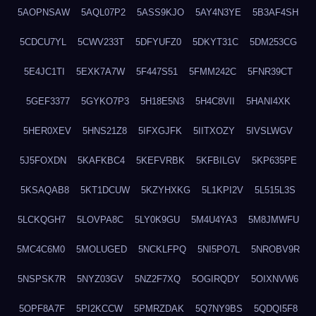
5AOPNSAW
5AQL07P2
5ASS9KJO
5AY4N3YE
5B3AF4SH
5CDCU7YL
5CWV233T
5DFYUFZ0
5DKYT31C
5DM253CG
5E4JC1TI
5EXK7A7W
5F447S51
5FMM242C
5FNR39CT
5GEF3377
5GYKO7P3
5H18E5N3
5H4C8VII
5HANI4XK
5HER0XEV
5HNS21Z8
5IFXGJFK
5IITXOZY
5IVSLWGV
5J5FOXDN
5KAFKBC4
5KEFVRBK
5KFBILGV
5KP635PE
5KSAQAB8
5KT1DCUW
5KZYHXKG
5L1KPI2V
5L515L3S
5LCKQGH7
5LOVPA8C
5LY0K9GU
5M4U4YA3
5M8JMWFU
5MC4C6M0
5MOLUGED
5NCKLFPQ
5NI5PO7L
5NROBV9R
5NSPSK7R
5NYZ03GV
5NZ2F7XQ
5OGIRQDY
5OIXNVW6
5OPF8A7F
5PI2KCCW
5PMRZDAK
5Q7NY9BS
5QDQI5F8