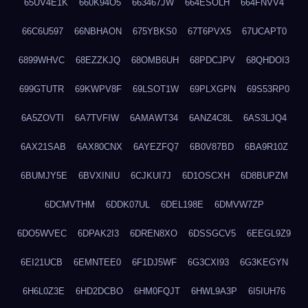
65UV4E1K
660K94O5
663467JW
664ESOLH
664FNVV4
66C6U597
66NBHAON
675YBKS0
67T6PVX5
67UCAPT0
6899WHVC
68EZZKJQ
68OMB6UH
68PDCJPV
68QHDOI3
699GTUTR
69KWPV8F
69LSOT1W
69PLXGPN
69S53RP0
6A5ZOVTI
6A7TVFIW
6AMAWT34
6ANZ4C8L
6AS3LJQ4
6AX21SAB
6AX80CNX
6AYEZFQ7
6B0V87BD
6BA9R10Z
6BUMJY5E
6BVXINIU
6CJKUI7J
6D1OSCXH
6D8BUPZM
6DCMVTHM
6DDK07UL
6DEL198E
6DMVW7ZP
6DO5WVEC
6DPAK2I3
6DREN8XO
6DSSGCV5
6EEGL9Z9
6EI21UCB
6EMNTEE0
6F1DJ5WF
6G3CXI93
6G3KEGYN
6H6L0Z3E
6HD2DCBO
6HM0FQJT
6HWL9A3P
6I5IUH76