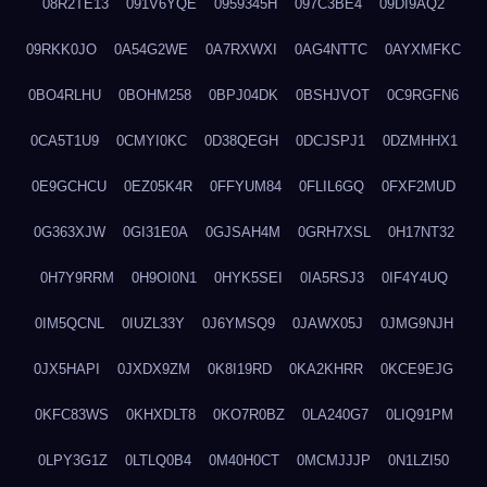
08R2TE13
091V6YQE
0959345H
097C3BE4
09DI9AQ2
09RKK0JO
0A54G2WE
0A7RXWXI
0AG4NTTC
0AYXMFKC
0BO4RLHU
0BOHM258
0BPJ04DK
0BSHJVOT
0C9RGFN6
0CA5T1U9
0CMYI0KC
0D38QEGH
0DCJSPJ1
0DZMHHX1
0E9GCHCU
0EZ05K4R
0FFYUM84
0FLIL6GQ
0FXF2MUD
0G363XJW
0GI31E0A
0GJSAH4M
0GRH7XSL
0H17NT32
0H7Y9RRM
0H9OI0N1
0HYK5SEI
0IA5RSJ3
0IF4Y4UQ
0IM5QCNL
0IUZL33Y
0J6YMSQ9
0JAWX05J
0JMG9NJH
0JX5HAPI
0JXDX9ZM
0K8I19RD
0KA2KHRR
0KCE9EJG
0KFC83WS
0KHXDLT8
0KO7R0BZ
0LA240G7
0LIQ91PM
0LPY3G1Z
0LTLQ0B4
0M40H0CT
0MCMJJJP
0N1LZI50