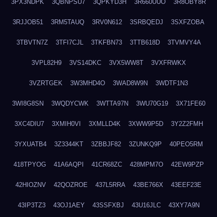
3PX3NDPK
3QBNPSU7
3QPKYD3H
3R660UUO
3R8OBY8R
3RJJOB51
3RM5TAUQ
3RV0N612
3SRBQEDJ
3SXFZOBA
3TBVTN7Z
3TFI7CJL
3TKFBN73
3TTB618D
3TVMVY4A
3VPL82H9
3VS14DKC
3VX5WW8T
3VXFRWKX
3VZRTGEK
3W3MHD4O
3WAD8W9N
3WDTF1N3
3WI8G8SN
3WQDYCWK
3WTTA97N
3WU70G19
3X71FE60
3XC4DIU7
3XMIH0VI
3XMLLD4K
3XWW9P5D
3Y2Z2FMH
3YXUATB4
3Z3344KT
3ZBBJF82
3ZUNKQ9P
40PEO5RM
418TPYOG
41A6AQPI
41CR68ZC
428MPM7O
42EW9PZP
42HIOZNV
42QOZROE
437L5RRA
43BE766X
43EEF23E
43IP3TZ3
43OJ1AEY
43SSFXBJ
43U16JLC
43XY7A9N