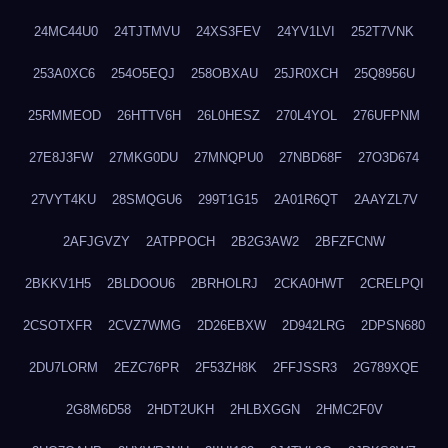
24MC44U0
24TJTMVU
24XS3FEV
24YV1LVI
252T7VNK
253A0XC6
254O5EQJ
258OBXAU
25JR0XCH
25Q8956U
25RMMEOD
26HTTV6H
26L0HESZ
270L4YOL
276UFPNM
27E8J3FW
27MKG0DU
27MNQPU0
27NBD68F
27O3D674
27VYT4KU
28SMQGU6
299T1G15
2A01R6QT
2AAYZL7V
2AFJGVZY
2ATPPOCH
2B2G3AW2
2BFZFCNW
2BKKV1H5
2BLDOOU6
2BRHOLRJ
2CKA0HWT
2CRELPQI
2CSOTXFR
2CVZ7WMG
2D26EBXW
2D942LRG
2DPSN680
2DU7LORM
2EZC76PR
2F53ZH8K
2FFJSSR3
2G789XQE
2G8M6D58
2HDT2UKH
2HLBXGGN
2HMC2F0V