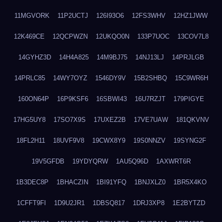
11MGVORK
11P2UCTJ
126I93O6
12FS3WHV
12HZ1JWW
12K469CE
12QCPWZN
12UKQO0N
133P7UOC
13COV7L8
14GYHZ3D
14H4A825
14M9BJ75
14NJ13LJ
14PRJLGB
14PRLC85
14WY7OYZ
1546DY9V
15B2SHBQ
15C9WR6H
160ON64P
16P9KSF6
16SBWI43
16U7RZJT
179PIGYE
17HG5UY8
17SO7X9S
17UXEZ2B
17VE7UAW
181QKVNV
18FL2H11
18UVF9V8
19CWX8Y9
19S0NNZV
19SYNG2F
19V5GFDB
19YDYQRW
1AU5Q96D
1AXWRT6R
1B3DEC8P
1BHACZIN
1BI91YFQ
1BNJXLZ0
1BR5X4KO
1CFFT9FI
1D9U2JR1
1DBSQ817
1DRJ3XP8
1E2BYTZD