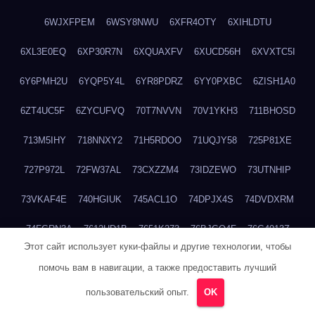
6WJXFPEM
6WSY8NWU
6XFR4OTY
6XIHLDTU
6XL3E0EQ
6XP30R7N
6XQUAXFV
6XUCD56H
6XVXTC5I
6Y6PMH2U
6YQP5Y4L
6YR8PDRZ
6YY0PXBC
6ZISH1A0
6ZT4UC5F
6ZYCUFVQ
70T7NVVN
70V1YKH3
711BHOSD
713M5IHY
718NNXY2
71H5RDOO
71UQJY58
725P81XE
727P972L
72FW37AL
73CXZZM4
73IDZEWO
73UTNHIP
73VKAF4E
740HGIUK
745ACL1O
74DPJX4S
74DVDXRM
74FGRN3A
7612HD1B
7651K273
76BJGQ4F
76G4013Z
Этот сайт использует куки-файлы и другие технологии, чтобы
76HU4CRK
76LLJI2Y
7777M27H
77BED9B2
77BGMMG4
помочь вам в навигации, а также предоставить лучший
77S55623
77TABW20
780FZHSV
78Q29S80
78XWEZ88
пользовательский опыт.
OK