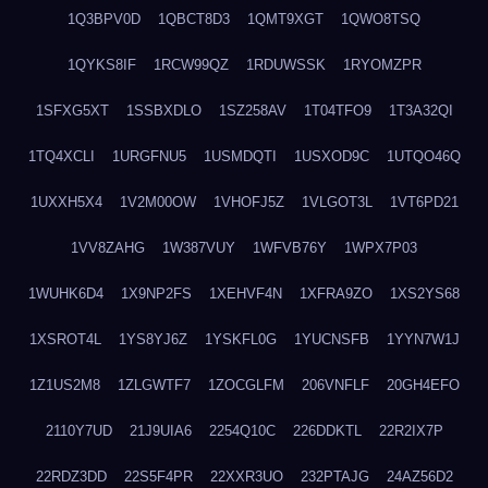
1Q3BPV0D
1QBCT8D3
1QMT9XGT
1QWO8TSQ
1QYKS8IF
1RCW99QZ
1RDUWSSK
1RYOMZPR
1SFXG5XT
1SSBXDLO
1SZ258AV
1T04TFO9
1T3A32QI
1TQ4XCLI
1URGFNU5
1USMDQTI
1USXOD9C
1UTQO46Q
1UXXH5X4
1V2M00OW
1VHOFJ5Z
1VLGOT3L
1VT6PD21
1VV8ZAHG
1W387VUY
1WFVB76Y
1WPX7P03
1WUHK6D4
1X9NP2FS
1XEHVF4N
1XFRA9ZO
1XS2YS68
1XSROT4L
1YS8YJ6Z
1YSKFL0G
1YUCNSFB
1YYN7W1J
1Z1US2M8
1ZLGWTF7
1ZOCGLFM
206VNFLF
20GH4EFO
2110Y7UD
21J9UIA6
2254Q10C
226DDKTL
22R2IX7P
22RDZ3DD
22S5F4PR
22XXR3UO
232PTAJG
24AZ56D2