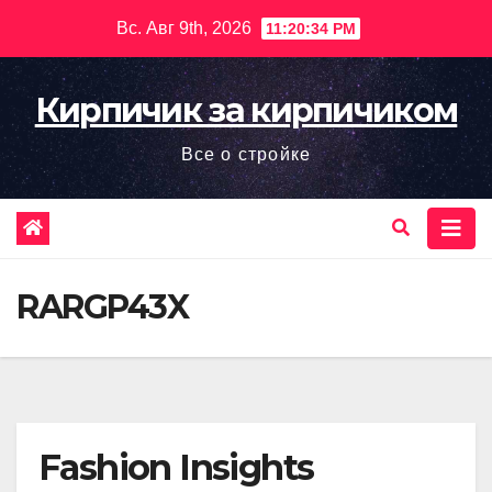
Перейти
Вс. Авг 9th, 2026
11:20:35 PM
к
содержимому
Кирпичик за кирпичиком
Все о стройке
RARGP43X
Fashion Insights