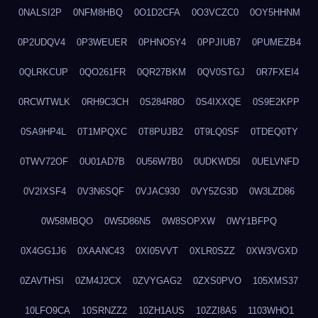
0NALSI2P
0NFM8HBQ
0O1D2CFA
0O3VCZC0
0OY5HHNM
0P2UDQV4
0P3WEUER
0PHNO5Y4
0PPJIUB7
0PUMEZB4
0QLRKCUP
0QO261FR
0QR27BKM
0QV0STGJ
0R7FXEI4
0RCWTWLK
0RH9C3CH
0S284R8O
0S4IXXQE
0S9E2KPP
0SA9HP4L
0T1MPQXC
0T8PUJB2
0T9LQ0SF
0TDEQ0TY
0TWV72OF
0U01AD7B
0U56W7B0
0UDKWD5I
0UELVNFD
0V2IXSF4
0V3N6SQF
0VJAC930
0VY5ZG3D
0W3LZD86
0W58MBQO
0W5D86N5
0W8SOPXW
0WY1BFPQ
0X4GG1J6
0XAANC43
0XI05VVT
0XLR0SZZ
0XW3VGXD
0ZAVTHSI
0ZM4J2CX
0ZVYGAG2
0ZXS0PVO
105XMS37
10LFO9CA
10SRNZZ2
10ZH1AUS
10ZZI8A5
1103WHO1