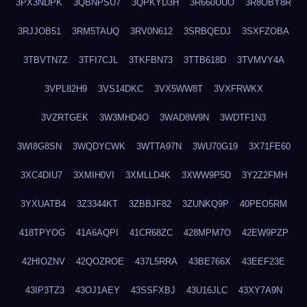
3PX3NDPK
3QBNPSU7
3QPKYD3H
3R660UUO
3R8OBY8R
3RJJOB51
3RM5TAUQ
3RV0N612
3SRBQEDJ
3SXFZOBA
3TBVTN7Z
3TFI7CJL
3TKFBN73
3TTB618D
3TVMVY4A
3VPL82H9
3VS14DKC
3VX5WW8T
3VXFRWKX
3VZRTGEK
3W3MHD4O
3WAD8W9N
3WDTF1N3
3WI8G8SN
3WQDYCWK
3WTTA97N
3WU70G19
3X71FE60
3XC4DIU7
3XMIH0VI
3XMLLD4K
3XWW9P5D
3Y2Z2FMH
3YXUATB4
3Z3344KT
3ZBBJF82
3ZUNKQ9P
40PEO5RM
418TPYOG
41A6AQPI
41CR68ZC
428MPM7O
42EW9PZP
42HIOZNV
42QOZROE
437L5RRA
43BE766X
43EEF23E
43IP3TZ3
43OJ1AEY
43SSFXBJ
43U16JLC
43XY7A9N