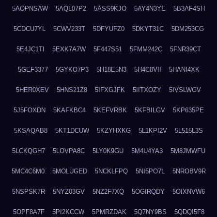
5AOPNSAW
5AQL07P2
5ASS9KJO
5AY4N3YE
5B3AF4SH
5CDCU7YL
5CWV233T
5DFYUFZ0
5DKYT31C
5DM253CG
5E4JC1TI
5EXK7A7W
5F447S51
5FMM242C
5FNR39CT
5GEF3377
5GYKO7P3
5H18E5N3
5H4C8VII
5HANI4XK
5HER0XEV
5HNS21Z8
5IFXGJFK
5IITXOZY
5IVSLWGV
5J5FOXDN
5KAFKBC4
5KEFVRBK
5KFBILGV
5KP635PE
5KSAQAB8
5KT1DCUW
5KZYHXKG
5L1KPI2V
5L515L3S
5LCKQGH7
5LOVPA8C
5LY0K9GU
5M4U4YA3
5M8JMWFU
5MC4C6M0
5MOLUGED
5NCKLFPQ
5NI5PO7L
5NROBV9R
5NSPSK7R
5NYZ03GV
5NZ2F7XQ
5OGIRQDY
5OIXNVW6
5OPF8A7F
5PI2KCCW
5PMRZDAK
5Q7NY9BS
5QDQI5F8