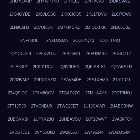
2HO7QAUP
2HYWPJNU
2IIHI162
2J4TVL9Q
2JDKS9WZ
2JG4QYDE
2JSJLGSQ
2KKCIQS5
2KL1TDVU
2LCI7CW6
2LN9C5H3
2LVOI55N
2M7YMERZ
2MIQDBKK
2N165DB2
2NFH8OET
2NXDJSMA
2OC6YQYJ
2ODHTNIQ
2OYOC8EB
2P5KVO7J
2PB26F91
2PFU2MB3
2PGICZT7
2PJA33U1
2PK01RCU
2Q6V9UEG
2QFIABDG
2QYABSTR
2R02B74P
2RPXRAZM
2SAV54DE
2SS1XHM0
2T0TIR21
2T4QFIOC
2T8M8OOV
2TGAD2ZO
2TMUAAY5
2TOT3HO1
2TT1JPJ0
2TVCNBU8
2TWC2CET
2U1JCAWR
2UABCBNW
2UBGKVBI
2UFYK23Q
2UHBAVSU
2UT1DWVT
2VA5KTQ4
2VUSTJE1
2VY55Q8B
2W29565T
2W496244
2WADJS4M