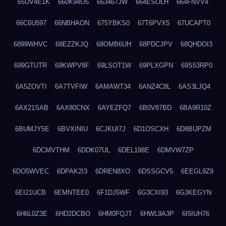
65UV4E1K
660K94O5
663467JW
664ESOLH
664FNVV4
66C6U597
66NBHAON
675YBKS0
67T6PVX5
67UCAPT0
6899WHVC
68EZZKJQ
68OMB6UH
68PDCJPV
68QHDOI3
699GTUTR
69KWPV8F
69LSOT1W
69PLXGPN
69S53RP0
6A5ZOVTI
6A7TVFIW
6AMAWT34
6ANZ4C8L
6AS3LJQ4
6AX21SAB
6AX80CNX
6AYEZFQ7
6B0V87BD
6BA9R10Z
6BUMJY5E
6BVXINIU
6CJKUI7J
6D1OSCXH
6D8BUPZM
6DCMVTHM
6DDK07UL
6DEL198E
6DMVW7ZP
6DO5WVEC
6DPAK2I3
6DREN8XO
6DSSGCV5
6EEGL9Z9
6EI21UCB
6EMNTEE0
6F1DJ5WF
6G3CXI93
6G3KEGYN
6H6L0Z3E
6HD2DCBO
6HM0FQJT
6HWL9A3P
6I5IUH76