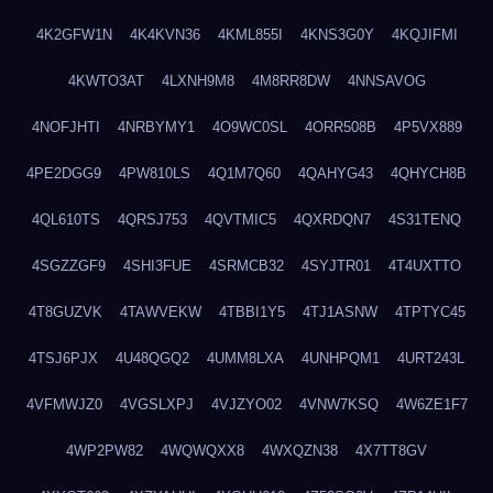
4K2GFW1N
4K4KVN36
4KML855I
4KNS3G0Y
4KQJIFMI
4KWTO3AT
4LXNH9M8
4M8RR8DW
4NNSAVOG
4NOFJHTI
4NRBYMY1
4O9WC0SL
4ORR508B
4P5VX889
4PE2DGG9
4PW810LS
4Q1M7Q60
4QAHYG43
4QHYCH8B
4QL610TS
4QRSJ753
4QVTMIC5
4QXRDQN7
4S31TENQ
4SGZZGF9
4SHI3FUE
4SRMCB32
4SYJTR01
4T4UXTTO
4T8GUZVK
4TAWVEKW
4TBBI1Y5
4TJ1ASNW
4TPTYC45
4TSJ6PJX
4U48QGQ2
4UMM8LXA
4UNHPQM1
4URT243L
4VFMWJZ0
4VGSLXPJ
4VJZYO02
4VNW7KSQ
4W6ZE1F7
4WP2PW82
4WQWQXX8
4WXQZN38
4X7TT8GV