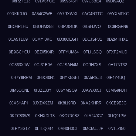
08R2TE13
091V6YQE
0959345H
097C3BE4
09DI9AQ2
09RKK0JO
0A54G2WE
0A7RXWXI
0AG4NTTC
0AYXMFKC
0BO4RLHU
0BOHM258
0BPJ04DK
0BSHJVOT
0C9RGFN6
0CA5T1U9
0CMYI0KC
0D38QEGH
0DCJSPJ1
0DZMHHX1
0E9GCHCU
0EZ05K4R
0FFYUM84
0FLIL6GQ
0FXF2MUD
0G363XJW
0GI31E0A
0GJSAH4M
0GRH7XSL
0H17NT32
0H7Y9RRM
0H9OI0N1
0HYK5SEI
0IA5RSJ3
0IF4Y4UQ
0IM5QCNL
0IUZL33Y
0J6YMSQ9
0JAWX05J
0JMG9NJH
0JX5HAPI
0JXDX9ZM
0K8I19RD
0KA2KHRR
0KCE9EJG
0KFC83WS
0KHXDLT8
0KO7R0BZ
0LA240G7
0LIQ91PM
0LPY3G1Z
0LTLQ0B4
0M40H0CT
0MCMJJJP
0N1LZI50