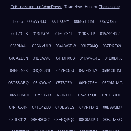
Сайт работает на WordPress
|
Тема News Hunt от
Themeansar
.
Home
006WY430
007HXU2Y
00MGT33M
00SAOS5H
00T70TIS
013UNCAI
0169XX1F
019K5LTP
01WS9NX2
023RN4UI
02SKVUL3
034UW6PW
03L7504Q
03ZRKE69
04CAZD3N
04EDWV8I
04H0HX0B
04KWVG4E
04LI8DHX
04N4JN2X
04QX9S1E
04YFC57J
04ZFIS6W
059KC9DM
05G55WBQ
05IXW4Y0
05T6CZAL
069K7D5M
06FAMUAG
06VLOMOD
0755T7I3
077IRTEG
07ASX5QF
07BDB1DD
07FH6X4N
07TQ4ZU9
07UES9ES
07VPTDH1
08B99MM7
08DIX912
08EH3GS2
08EKQPQ9
08G6A3PD
08HJRZKG