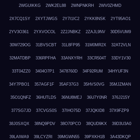
2WGUIKKG
2WK2EL88
2WNPNKRH
2WV0ZHMD
2X7CQ1SY
2XYTJWGS
2Y7I1IC2
2YKK8NSK
2YT95AO1
2YV3O361
2YXVOCOL
2Z2JNBKZ
2ZAJL9NV
30D5VUM9
30W729OG
31BVSCBT
31L8FP95
31M0MR2X
32AT2VLN
32MATDBP
336RPFHA
33ANXYRH
33CR504T
33DY1V30
33T04ZZ0
3404O7P1
3478760D
34F92RUM
34HYUF3N
34Y7PBO1
357AGF1F
35AF37G3
35HVS0VG
35MJZMAN
35O1QNFZ
36HUTLDS
36NU8MEJ
36U7Y0NR
376J215Y
377SG7JD
37CVGS0S
37IHO75D
37JQKID8
37X9FZP9
38J0SXQX
38NQ9PDV
38O70PCO
38QUD9KX
39D3U3A0
39LAIWA9
39LCYZRI
39MGWN55
39PXKH1B
3A43DKQP