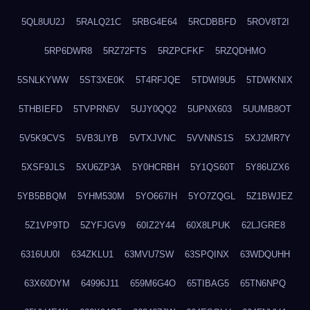
5QL8UU2J
5RALQ21C
5RBG4E64
5RCDBBFD
5ROV8T2I
5RP6DWR8
5RZ72FTS
5RZPCFKF
5RZQDHMO
5SNLKYWW
5ST3XE0K
5T4RFJQE
5TDWI9U5
5TDWKNIX
5THBIEFD
5TVPRN5V
5UJY0QQ2
5UPNX603
5UUMB8OT
5V5K9CVS
5VB3LIYB
5VTXJVNC
5VVNNS1S
5XJ2MR7Y
5XSF9JLS
5XU6ZP3A
5Y0HCRBH
5Y1QS60T
5Y86UZX6
5YB5BBQM
5YHM530M
5YO667IH
5YO7ZQGL
5Z1BWJEZ
5Z1VP9TD
5ZYFJGV9
60IZ2Y44
60X8LPUK
62LJGRE8
6316UU0I
634ZKLU1
63MVU7SW
63SPQINX
63WDQUHH
63X60DYM
64996J11
659M6G4O
65TIBAG5
65TN6NPQ