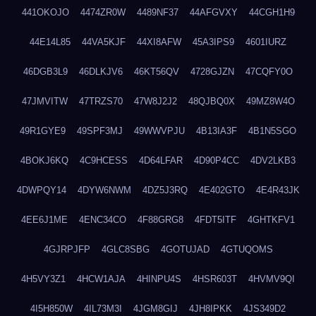
441OKOJO
4474ZR0W
4489NF37
44AFGVXY
44CGH1H9
44E14L85
44VA5KJF
44XI8AFW
45A3IPS9
4601IURZ
46DGB3L9
46DLKJV6
46KT56QV
4728GJZN
47CQFY0O
47JMVITW
47TRZS70
47W8J2J2
48QJBQ0X
49MZ8W4O
49R1GYE9
49SPF3MJ
49WWVPJU
4B13IA3F
4B1N5SGO
4BOKJ6KQ
4C9HCESS
4D64LFAR
4D90P4CC
4DV2LKB3
4DWPQY14
4DYW6NWM
4DZ5J3RQ
4E402GTO
4E4R43JK
4EE6J1ME
4ENC34CO
4F88GRG8
4FDT5ITF
4GHTKFV1
4GJRPJFP
4GLC8SBG
4GOTUJAD
4GTUQOMS
4H5VY3Z1
4HCW1AJA
4HINPU4S
4HSR603T
4HVMV9QI
4I5H850W
4IL73M3I
4JGM8GIJ
4JH8IPKK
4JS349D2