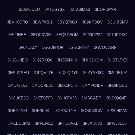
3AGNJUCU
3ATCGY3X
3BKC9MX3
3BORDPAR
3BVH0QRQ
3BWP93L1
3BYQ70GJ
3C9KPDQV
3CL4BSMV
3EIFINEE
3EORXV8Z
3EQ3JWOM
3F09CZ9V
3F1DPDSC
3F84EALY
3GGDN4OR
3GKCN4NY
3GVOCWRP
3H28UNEO
3H92RKQ0
3HG56NHN
3HHJ1KQM
3HSTLPXX
3HSUVSEU
3JRQV2TE
3JX0QDYF
3LXYAX0G
3M0R5J0Y
3ME42K9J
3MOCREJ1
3MX1P1T9
3MYP6NEF
3N0IPODU
3N8UCE6Q
3NE5SFF6
3NH0FX33
3NISGAEP
3O3KQQ4F
3OBDFAXI
3OE9P0KI
3OPSZTYE
3OSK46GW
3P20H0VW
3PEBEUPM
3PFEI4E1
3PHQ0AXL
3PJX8KV3
3PWL81U6