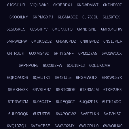
6JGSI1UR
6JQL3WKJ
6K3EBPX1
6K3WDMWT
6KDND60Z
6KOOILKY
6KPMGXPJ
6LGMA8OZ
6LI78JDL
6LL59T6X
6LSD5KCS
6LSGIF7V
6MC7XUTQ
6MNBISNE
6MRU4GHW
6MRWI2FW
6MUKQ2Q2
6N6MCPD2
6N8H9PB2
6NS1JPER
6NTR3U7I
6OXMG49D
6PHYGAFF
6PM1Z7A5
6PO2WC0X
6PPNPOF5
6Q23B2FW
6QE19FL3
6QEEKCMR
6QKOAUOS
6QVIJ1K1
6R431JL5
6RGMWOLX
6RKWC57X
6RMKNV3X
6RV8LARZ
6SBTC8OR
6T3R3AJM
6TKE2JE3
6TPRWJZM
6U06OJTH
6UJEQ0CF
6UQ42P16
6UTK14DG
6UU9ROQK
6UZUZF6L
6V4POCW2
6V6FZLKN
6VJVHI57
6VQ1DZQ1
6VZACB5E
6W0V02MY
6W1CRLU0
6WAOIUX0