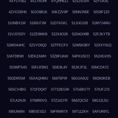
4XYOT662
4XZYAUHI
4YQHH612
4Z52SO0V
4ZP14UIL
4ZVGSBH0
50JO9B1K
50KZ2V9P
50NNJN5E
50S8F1Z0
510NBX1W
5160U7JM
51D7XGKL
51JUGSIB
51MY24WU
51VJOSDY
51ZE8MKB
522X4O28
52D4GH9B
52FJKYTB
52MOA4HC
52SYO0Q2
52TPECFV
52W5K0BY
52XXY91Q
53ATDBWI
53EKZAMH
53Z8FUAW
54PKU5CO
551HGV0S
553WPS4S
55FLR3W1
55IE9L4V
55JKJF3L
55NCOA72
55QDIRSM
55XAQHMU
56975PIR
56GSA0U2
56QN3KEB
56SCV4BG
571FDQ4T
5771DEGW
57G6BV7Y
57IUFJJS
57LA2HJ6
57N9R0VG
57Z141YR
584ZQC53
58G12L5U
595U946N
59BSESDJ
59FRMR7X
59T11ZKH
5AFUR9TL