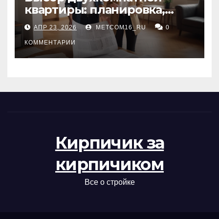
квартиры: планировка,
состояние жилья и
АПР 23, 2026
METCOM16_RU
0
проверка документов
КОММЕНТАРИИ
Кирпичик за
кирпичиком
Все о стройке