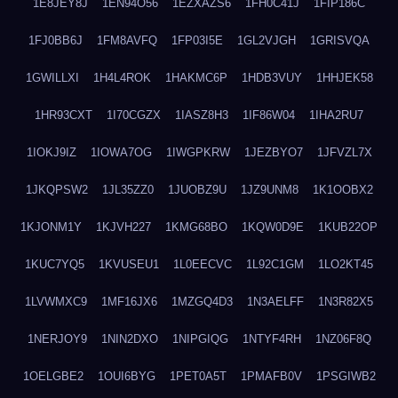
1E8JEY8J
1EN94O56
1EZXAZS6
1FH0C41J
1FIP186C
1FJ0BB6J
1FM8AVFQ
1FP03I5E
1GL2VJGH
1GRISVQA
1GWILLXI
1H4L4ROK
1HAKMC6P
1HDB3VUY
1HHJEK58
1HR93CXT
1I70CGZX
1IASZ8H3
1IF86W04
1IHA2RU7
1IOKJ9IZ
1IOWA7OG
1IWGPKRW
1JEZBYO7
1JFVZL7X
1JKQPSW2
1JL35ZZ0
1JUOBZ9U
1JZ9UNM8
1K1OOBX2
1KJONM1Y
1KJVH227
1KMG68BO
1KQW0D9E
1KUB22OP
1KUC7YQ5
1KVUSEU1
1L0EECVC
1L92C1GM
1LO2KT45
1LVWMXC9
1MF16JX6
1MZGQ4D3
1N3AELFF
1N3R82X5
1NERJOY9
1NIN2DXO
1NIPGIQG
1NTYF4RH
1NZ06F8Q
1OELGBE2
1OUI6BYG
1PET0A5T
1PMAFB0V
1PSGIWB2