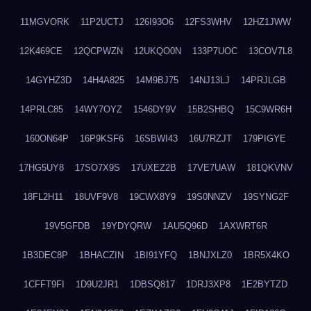
11MGVORK
11P2UCTJ
126I93O6
12FS3WHV
12HZ1JWW
12K469CE
12QCPWZN
12UKQO0N
133P7UOC
13COV7L8
14GYHZ3D
14H4A825
14M9BJ75
14NJ13LJ
14PRJLGB
14PRLC85
14WY7OYZ
1546DY9V
15B2SHBQ
15C9WR6H
160ON64P
16P9KSF6
16SBWI43
16U7RZJT
179PIGYE
17HG5UY8
17SO7X9S
17UXEZ2B
17VE7UAW
181QKVNV
18FL2H11
18UVF9V8
19CWX8Y9
19S0NNZV
19SYNG2F
19V5GFDB
19YDYQRW
1AU5Q96D
1AXWRT6R
1B3DEC8P
1BHACZIN
1BI91YFQ
1BNJXLZ0
1BR5X4KO
1CFFT9FI
1D9U2JR1
1DBSQ817
1DRJ3XP8
1E2BYTZD