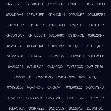
0NALSI2P
0NFM8HBQ
0O1D2CFA
0O3VCZC0
0OY5HHNM
0P2UDQV4
0P3WEUER
0PHNO5Y4
0PPJIUB7
0PUMEZB4
0QLRKCUP
0QO261FR
0QR27BKM
0QV0STGJ
0R7FXEI4
0RCWTWLK
0RH9C3CH
0S284R8O
0S4IXXQE
0S9E2KPP
0SA9HP4L
0T1MPQXC
0T8PUJB2
0T9LQ0SF
0TDEQ0TY
0TWV72OF
0U01AD7B
0U56W7B0
0UDKWD5I
0UELVNFD
0V2IXSF4
0V3N6SQF
0VJAC930
0VY5ZG3D
0W3LZD86
0W58MBQO
0W5D86N5
0W8SOPXW
0WY1BFPQ
0X4GG1J6
0XAANC43
0XI05VVT
0XLR0SZZ
0XW3VGXD
0ZAVTHSI
0ZM4J2CX
0ZVYGAG2
0ZXS0PVO
105XMS37
10LFO9CA
10SRNZZ2
10ZH1AUS
10ZZI8A5
1103WHO1