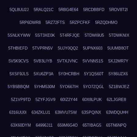
5QL8UU2J
5RALQ21C
5RBG4E64
5RCDBBFD
5ROV8T2I
5RP6DWR8
5RZ72FTS
5RZPCFKF
5RZQDHMO
5SNLKYWW
5ST3XE0K
5T4RFJQE
5TDWI9U5
5TDWKNIX
5THBIEFD
5TVPRN5V
5UJY0QQ2
5UPNX603
5UUMB8OT
5V5K9CVS
5VB3LIYB
5VTXJVNC
5VVNNS1S
5XJ2MR7Y
5XSF9JLS
5XU6ZP3A
5Y0HCRBH
5Y1QS60T
5Y86UZX6
5YB5BBQM
5YHM530M
5YO667IH
5YO7ZQGL
5Z1BWJEZ
5Z1VP9TD
5ZYFJGV9
60IZ2Y44
60X8LPUK
62LJGRE8
6316UU0I
634ZKLU1
63MVU7SW
63SPQINX
63WDQUHH
63X60DYM
64996J11
659M6G4O
65TIBAG5
65TN6NPQ