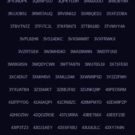
3PX3NDPK
3QBNPSU7
3QPKYD3H
3R660UUO
3R8OBY8R
3RJJOB51
3RM5TAUQ
3RV0N612
3SRBQEDJ
3SXFZOBA
3TBVTN7Z
3TFI7CJL
3TKFBN73
3TTB618D
3TVMVY4A
3VPL82H9
3VS14DKC
3VX5WW8T
3VXFRWKX
3VZRTGEK
3W3MHD4O
3WAD8W9N
3WDTF1N3
3WI8G8SN
3WQDYCWK
3WTTA97N
3WU70G19
3X71FE60
3XC4DIU7
3XMIH0VI
3XMLLD4K
3XWW9P5D
3Y2Z2FMH
3YXUATB4
3Z3344KT
3ZBBJF82
3ZUNKQ9P
40PEO5RM
418TPYOG
41A6AQPI
41CR68ZC
428MPM7O
42EW9PZP
42HIOZNV
42QOZROE
437L5RRA
43BE766X
43EEF23E
43IP3TZ3
43OJ1AEY
43SSFXBJ
43U16JLC
43XY7A9N