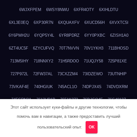
6WJXFPEM
6WSY8NWU
6XFR4OTY
6XIHLDTU
6XL3E0EQ
6XP30R7N
6XQUAXFV
6XUCD56H
6XVXTC5I
6Y6PMH2U
6YQP5Y4L
6YR8PDRZ
6YY0PXBC
6ZISH1A0
6ZT4UC5F
6ZYCUFVQ
70T7NVVN
70V1YKH3
711BHOSD
713M5IHY
718NNXY2
71H5RDOO
71UQJY58
725P81XE
727P972L
72FW37AL
73CXZZM4
73IDZEWO
73UTNHIP
73VKAF4E
740HGIUK
745ACL1O
74DPJX4S
74DVDXRM
74FGRN3A
7612HD1B
7651K273
76BJGQ4F
76G4013Z
Этот сайт использует куки-файлы и другие технологии, чтобы
76HU4CRK
76LLJI2Y
7777M27H
77BED9B2
77BGMMG4
помочь вам в навигации, а также предоставить лучший
77S55623
77TABW20
780FZHSV
78Q29S80
78XWEZ88
пользовательский опыт.
OK