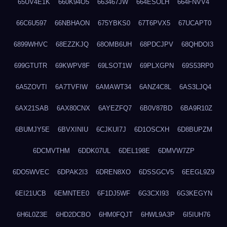
65UV4E1K
660K94O5
663467JW
664ESOLH
664FNVV4
66C6U597
66NBHAON
675YBKS0
67T6PVX5
67UCAPT0
6899WHVC
68EZZKJQ
68OMB6UH
68PDCJPV
68QHDOI3
699GTUTR
69KWPV8F
69LSOT1W
69PLXGPN
69S53RP0
6A5ZOVTI
6A7TVFIW
6AMAWT34
6ANZ4C8L
6AS3LJQ4
6AX21SAB
6AX80CNX
6AYEZFQ7
6B0V87BD
6BA9R10Z
6BUMJY5E
6BVXINIU
6CJKUI7J
6D1OSCXH
6D8BUPZM
6DCMVTHM
6DDK07UL
6DEL198E
6DMVW7ZP
6DO5WVEC
6DPAK2I3
6DREN8XO
6DSSGCV5
6EEGL9Z9
6EI21UCB
6EMNTEE0
6F1DJ5WF
6G3CXI93
6G3KEGYN
6H6L0Z3E
6HD2DCBO
6HM0FQJT
6HWL9A3P
6I5IUH76