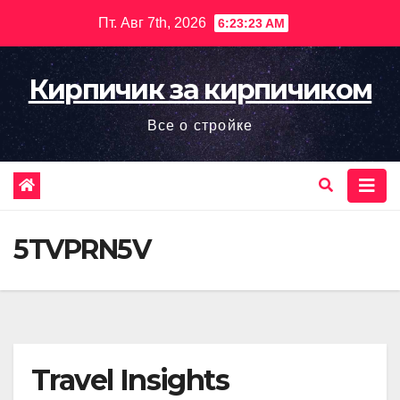
Перейти
Пт. Авг 7th, 2026
6:23:25 AM
к
содержимому
Кирпичик за кирпичиком
Все о стройке
5TVPRN5V
Travel Insights