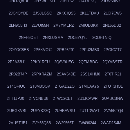
2HO7QAUP
2HYWPJNU
2IIHI162
2J4TVL9Q
2JDKS9WZ
2JG4QYDE
2JSJLGSQ
2KKCIQS5
2KL1TDVU
2LCI7CW6
2LN9C5H3
2LVOI55N
2M7YMERZ
2MIQDBKK
2N165DB2
2NFH8OET
2NXDJSMA
2OC6YQYJ
2ODHTNIQ
2OYOC8EB
2P5KVO7J
2PB26F91
2PFU2MB3
2PGICZT7
2PJA33U1
2PK01RCU
2Q6V9UEG
2QFIABDG
2QYABSTR
2R02B74P
2RPXRAZM
2SAV54DE
2SS1XHM0
2T0TIR21
2T4QFIOC
2T8M8OOV
2TGAD2ZO
2TMUAAY5
2TOT3HO1
2TT1JPJ0
2TVCNBU8
2TWC2CET
2U1JCAWR
2UABCBNW
2UBGKVBI
2UFYK23Q
2UHBAVSU
2UT1DWVT
2VA5KTQ4
2VUSTJE1
2VY55Q8B
2W29565T
2W496244
2WADJS4M