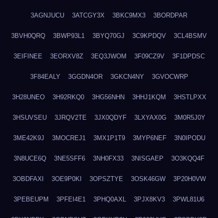
3AGNJUCU
3ATCGY3X
3BKC9MX3
3BORDPAR
3BVH0QRQ
3BWP93L1
3BYQ70GJ
3C9KPDQV
3CL4BSMV
3EIFINEE
3EORXV8Z
3EQ3JWOM
3F09CZ9V
3F1DPDSC
3F84EALY
3GGDN4OR
3GKCN4NY
3GVOCWRP
3H28UNEO
3H92RKQ0
3HG56NHN
3HHJ1KQM
3HSTLPXX
3HSUVSEU
3JRQV2TE
3JX0QDYF
3LXYAX0G
3M0R5J0Y
3ME42K9J
3MOCREJ1
3MX1P1T9
3MYP6NEF
3N0IPODU
3N8UCE6Q
3NE5SFF6
3NH0FX33
3NISGAEP
3O3KQQ4F
3OBDFAXI
3OE9P0KI
3OPSZTYE
3OSK46GW
3P20H0VW
3PEBEUPM
3PFEI4E1
3PHQ0AXL
3PJX8KV3
3PWL81U6