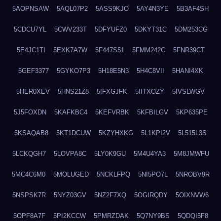
5AOPNSAW
5AQL07P2
5ASS9KJO
5AY4N3YE
5B3AF4SH
5CDCU7YL
5CWV233T
5DFYUFZ0
5DKYT31C
5DM253CG
5E4JC1TI
5EXK7A7W
5F447S51
5FMM242C
5FNR39CT
5GEF3377
5GYKO7P3
5H18E5N3
5H4C8VII
5HANI4XK
5HER0XEV
5HNS21Z8
5IFXGJFK
5IITXOZY
5IVSLWGV
5J5FOXDN
5KAFKBC4
5KEFVRBK
5KFBILGV
5KP635PE
5KSAQAB8
5KT1DCUW
5KZYHXKG
5L1KPI2V
5L515L3S
5LCKQGH7
5LOVPA8C
5LY0K9GU
5M4U4YA3
5M8JMWFU
5MC4C6M0
5MOLUGED
5NCKLFPQ
5NI5PO7L
5NROBV9R
5NSPSK7R
5NYZ03GV
5NZ2F7XQ
5OGIRQDY
5OIXNVW6
5OPF8A7F
5PI2KCCW
5PMRZDAK
5Q7NY9BS
5QDQI5F8