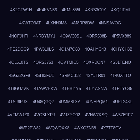
4K2GFW1N
4K4KVN36
4KML855I
4KNS3G0Y
4KQJIFMI
4KWTO3AT
4LXNH9M8
4M8RR8DW
4NNSAVOG
4NOFJHTI
4NRBYMY1
4O9WC0SL
4ORR508B
4P5VX889
4PE2DGG9
4PW810LS
4Q1M7Q60
4QAHYG43
4QHYCH8B
4QL610TS
4QRSJ753
4QVTMIC5
4QXRDQN7
4S31TENQ
4SGZZGF9
4SHI3FUE
4SRMCB32
4SYJTR01
4T4UXTTO
4T8GUZVK
4TAWVEKW
4TBBI1Y5
4TJ1ASNW
4TPTYC45
4TSJ6PJX
4U48QGQ2
4UMM8LXA
4UNHPQM1
4URT243L
4VFMWJZ0
4VGSLXPJ
4VJZYO02
4VNW7KSQ
4W6ZE1F7
4WP2PW82
4WQWQXX8
4WXQZN38
4X7TT8GV