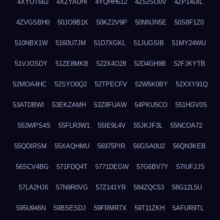
4XYOT662
4XZYAUHI
4YQHH612
4Z52SO0V
4ZP14UIL
4ZVGSBH0
50JO9B1K
50KZ2V9P
50NNJN5E
50S8F1Z0
510NBX1W
5160U7JM
51D7XGKL
51JUGSIB
51MY24WU
51VJOSDY
51ZE8MKB
522X4O28
52D4GH9B
52FJKYTB
52MOA4HC
52SYO0Q2
52TPECFV
52W5K0BY
52XXY91Q
53ATDBWI
53EKZAMH
53Z8FUAW
54PKU5CO
551HGV0S
553WPS4S
55FLR3W1
55IE9L4V
55JKJF3L
55NCOA72
55QDIRSM
55XAQHMU
56975PIR
56GSA0U2
56QN3KEB
56SCV4BG
571FDQ4T
5771DEGW
57G6BV7Y
57IUFJJS
57LA2HJ6
57N9R0VG
57Z141YR
584ZQC53
58G12L5U
595U946N
59BSESDJ
59FRMR7X
59T11ZKH
5AFUR9TL