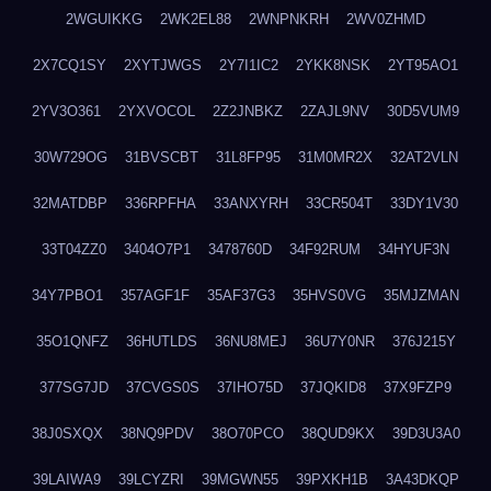
2WGUIKKG
2WK2EL88
2WNPNKRH
2WV0ZHMD
2X7CQ1SY
2XYTJWGS
2Y7I1IC2
2YKK8NSK
2YT95AO1
2YV3O361
2YXVOCOL
2Z2JNBKZ
2ZAJL9NV
30D5VUM9
30W729OG
31BVSCBT
31L8FP95
31M0MR2X
32AT2VLN
32MATDBP
336RPFHA
33ANXYRH
33CR504T
33DY1V30
33T04ZZ0
3404O7P1
3478760D
34F92RUM
34HYUF3N
34Y7PBO1
357AGF1F
35AF37G3
35HVS0VG
35MJZMAN
35O1QNFZ
36HUTLDS
36NU8MEJ
36U7Y0NR
376J215Y
377SG7JD
37CVGS0S
37IHO75D
37JQKID8
37X9FZP9
38J0SXQX
38NQ9PDV
38O70PCO
38QUD9KX
39D3U3A0
39LAIWA9
39LCYZRI
39MGWN55
39PXKH1B
3A43DKQP