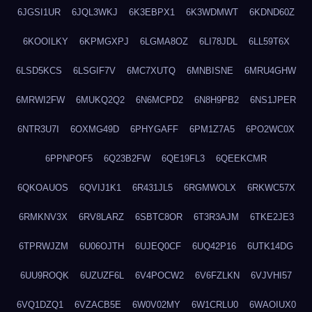
6JGSI1UR
6JQL3WKJ
6K3EBPX1
6K3WDMWT
6KDND60Z
6KOOILKY
6KPMGXPJ
6LGMA8OZ
6LI78JDL
6LL59T6X
6LSD5KCS
6LSGIF7V
6MC7XUTQ
6MNBISNE
6MRU4GHW
6MRWI2FW
6MUKQ2Q2
6N6MCPD2
6N8H9PB2
6NS1JPER
6NTR3U7I
6OXMG49D
6PHYGAFF
6PM1Z7A5
6PO2WC0X
6PPNPOF5
6Q23B2FW
6QE19FL3
6QEEKCMR
6QKOAUOS
6QVIJ1K1
6R431JL5
6RGMWOLX
6RKWC57X
6RMKNV3X
6RV8LARZ
6SBTC8OR
6T3R3AJM
6TKE2JE3
6TPRWJZM
6U06OJTH
6UJEQ0CF
6UQ42P16
6UTK14DG
6UU9ROQK
6UZUZF6L
6V4POCW2
6V6FZLKN
6VJVHI57
6VQ1DZQ1
6VZACB5E
6W0V02MY
6W1CRLU0
6WAOIUX0