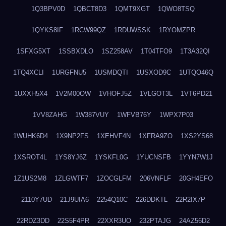
1Q3BPV0D
1QBCT8D3
1QMT9XGT
1QWO8TSQ
1QYKS8IF
1RCW99QZ
1RDUWSSK
1RYOMZPR
1SFXG5XT
1SSBXDLO
1SZ258AV
1T04TFO9
1T3A32QI
1TQ4XCLI
1URGFNU5
1USMDQTI
1USXOD9C
1UTQO46Q
1UXXH5X4
1V2M00OW
1VHOFJ5Z
1VLGOT3L
1VT6PD21
1VV8ZAHG
1W387VUY
1WFVB76Y
1WPX7P03
1WUHK6D4
1X9NP2FS
1XEHVF4N
1XFRA9ZO
1XS2YS68
1XSROT4L
1YS8YJ6Z
1YSKFL0G
1YUCNSFB
1YYN7W1J
1Z1US2M8
1ZLGWTF7
1ZOCGLFM
206VNFLF
20GH4EFO
2110Y7UD
21J9UIA6
2254Q10C
226DDKTL
22R2IX7P
22RDZ3DD
22S5F4PR
22XXR3UO
232PTAJG
24AZ56D2