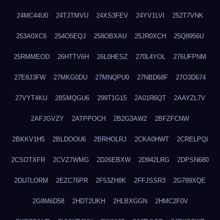
24MC44U0
24TJTMVU
24XS3FEV
24YV1LVI
252T7VNK
253A0XC6
254O5EQJ
258OBXAU
25JR0XCH
25Q8956U
25RMMEOD
26HTTV6H
26L0HESZ
270L4YOL
276UFPNM
27E8J3FW
27MKG0DU
27MNQPU0
27NBD68F
27O3D674
27VYT4KU
28SMQGU6
299T1G15
2A01R6QT
2AAYZL7V
2AFJGVZY
2ATPPOCH
2B2G3AW2
2BFZFCNW
2BKKV1H5
2BLDOOU6
2BRHOLRJ
2CKA0HWT
2CRELPQI
2CSOTXFR
2CVZ7WMG
2D26EBXW
2D942LRG
2DPSN680
2DU7LORM
2EZC76PR
2F53ZH8K
2FFJSSR3
2G789XQE
2G8M6D58
2HDT2UKH
2HLBXGGN
2HMC2F0V