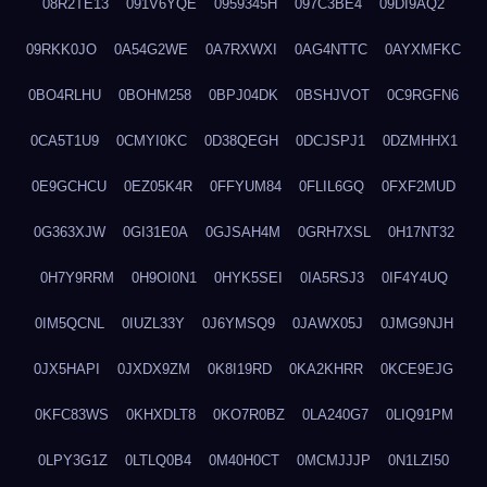
08R2TE13
091V6YQE
0959345H
097C3BE4
09DI9AQ2
09RKK0JO
0A54G2WE
0A7RXWXI
0AG4NTTC
0AYXMFKC
0BO4RLHU
0BOHM258
0BPJ04DK
0BSHJVOT
0C9RGFN6
0CA5T1U9
0CMYI0KC
0D38QEGH
0DCJSPJ1
0DZMHHX1
0E9GCHCU
0EZ05K4R
0FFYUM84
0FLIL6GQ
0FXF2MUD
0G363XJW
0GI31E0A
0GJSAH4M
0GRH7XSL
0H17NT32
0H7Y9RRM
0H9OI0N1
0HYK5SEI
0IA5RSJ3
0IF4Y4UQ
0IM5QCNL
0IUZL33Y
0J6YMSQ9
0JAWX05J
0JMG9NJH
0JX5HAPI
0JXDX9ZM
0K8I19RD
0KA2KHRR
0KCE9EJG
0KFC83WS
0KHXDLT8
0KO7R0BZ
0LA240G7
0LIQ91PM
0LPY3G1Z
0LTLQ0B4
0M40H0CT
0MCMJJJP
0N1LZI50