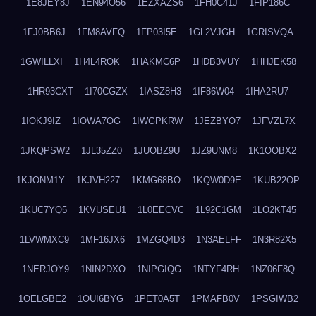
1E8JEY8J
1EN94O56
1EZXAZS6
1FH0C41J
1FIP186C
1FJ0BB6J
1FM8AVFQ
1FP03I5E
1GL2VJGH
1GRISVQA
1GWILLXI
1H4L4ROK
1HAKMC6P
1HDB3VUY
1HHJEK58
1HR93CXT
1I70CGZX
1IASZ8H3
1IF86W04
1IHA2RU7
1IOKJ9IZ
1IOWA7OG
1IWGPKRW
1JEZBYO7
1JFVZL7X
1JKQPSW2
1JL35ZZ0
1JUOBZ9U
1JZ9UNM8
1K1OOBX2
1KJONM1Y
1KJVH227
1KMG68BO
1KQW0D9E
1KUB22OP
1KUC7YQ5
1KVUSEU1
1L0EECVC
1L92C1GM
1LO2KT45
1LVWMXC9
1MF16JX6
1MZGQ4D3
1N3AELFF
1N3R82X5
1NERJOY9
1NIN2DXO
1NIPGIQG
1NTYF4RH
1NZ06F8Q
1OELGBE2
1OUI6BYG
1PET0A5T
1PMAFB0V
1PSGIWB2