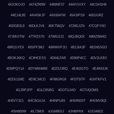
441OKOJO
4474ZR0W
4489NF37
44AFGVXY
44CGH1H9
44E14L85
44VA5KJF
44XI8AFW
45A3IPS9
4601IURZ
46DGB3L9
46DLKJV6
46KT56QV
4728GJZN
47CQFY0O
47JMVITW
47TRZS70
47W8J2J2
48QJBQ0X
49MZ8W4O
49R1GYE9
49SPF3MJ
49WWVPJU
4B13IA3F
4B1N5SGO
4BOKJ6KQ
4C9HCESS
4D64LFAR
4D90P4CC
4DV2LKB3
4DWPQY14
4DYW6NWM
4DZ5J3RQ
4E402GTO
4E4R43JK
4EE6J1ME
4ENC34CO
4F88GRG8
4FDT5ITF
4GHTKFV1
4GJRPJFP
4GLC8SBG
4GOTUJAD
4GTUQOMS
4H5VY3Z1
4HCW1AJA
4HINPU4S
4HSR603T
4HVMV9QI
4I5H850W
4IL73M3I
4JGM8GIJ
4JH8IPKK
4JS349D2