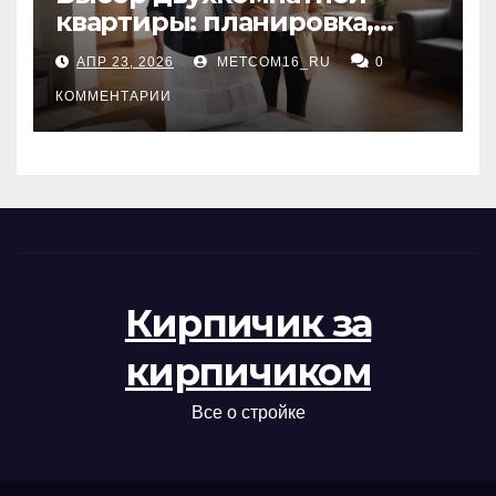
квартиры: планировка,
состояние жилья и
АПР 23, 2026
METCOM16_RU
0
проверка документов
КОММЕНТАРИИ
Кирпичик за
кирпичиком
Все о стройке