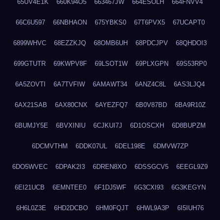
65UV4E1K
660K94O5
663467JW
664ESOLH
664FNVV4
66C6U597
66NBHAON
675YBKS0
67T6PVX5
67UCAPT0
6899WHVC
68EZZKJQ
68OMB6UH
68PDCJPV
68QHDOI3
699GTUTR
69KWPV8F
69LSOT1W
69PLXGPN
69S53RP0
6A5ZOVTI
6A7TVFIW
6AMAWT34
6ANZ4C8L
6AS3LJQ4
6AX21SAB
6AX80CNX
6AYEZFQ7
6B0V87BD
6BA9R10Z
6BUMJY5E
6BVXINIU
6CJKUI7J
6D1OSCXH
6D8BUPZM
6DCMVTHM
6DDK07UL
6DEL198E
6DMVW7ZP
6DO5WVEC
6DPAK2I3
6DREN8XO
6DSSGCV5
6EEGL9Z9
6EI21UCB
6EMNTEE0
6F1DJ5WF
6G3CXI93
6G3KEGYN
6H6L0Z3E
6HD2DCBO
6HM0FQJT
6HWL9A3P
6I5IUH76