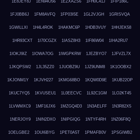
1E8JEY8J
1EN94O56
1EZXAZS6
1FH0C41J
1FIP186C
1FJ0BB6J
1FM8AVFQ
1FP03I5E
1GL2VJGH
1GRISVQA
1GWILLXI
1H4L4ROK
1HAKMC6P
1HDB3VUY
1HHJEK58
1HR93CXT
1I70CGZX
1IASZ8H3
1IF86W04
1IHA2RU7
1IOKJ9IZ
1IOWA7OG
1IWGPKRW
1JEZBYO7
1JFVZL7X
1JKQPSW2
1JL35ZZ0
1JUOBZ9U
1JZ9UNM8
1K1OOBX2
1KJONM1Y
1KJVH227
1KMG68BO
1KQW0D9E
1KUB22OP
1KUC7YQ5
1KVUSEU1
1L0EECVC
1L92C1GM
1LO2KT45
1LVWMXC9
1MF16JX6
1MZGQ4D3
1N3AELFF
1N3R82X5
1NERJOY9
1NIN2DXO
1NIPGIQG
1NTYF4RH
1NZ06F8Q
1OELGBE2
1OUI6BYG
1PET0A5T
1PMAFB0V
1PSGIWB2