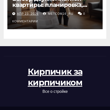
квартиры: планировка,
состояние жилья и
АПР 23, 2026
METCOM16_RU
0
проверка документов
КОММЕНТАРИИ
Кирпичик за
кирпичиком
Все о стройке