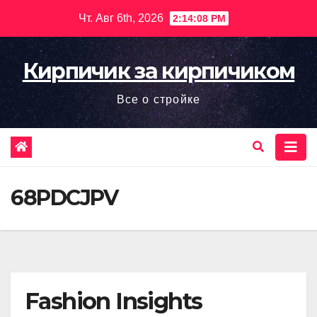
Перейти
Чт. Авг 6th, 2026
2:14:10 PM
к
содержимому
Кирпичик за кирпичиком
Все о стройке
68PDCJPV
Fashion Insights