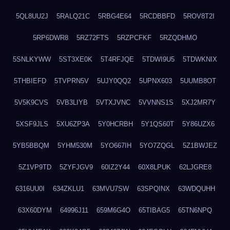
5QL8UU2J
5RALQ21C
5RBG4E64
5RCDBBFD
5ROV8T2I
5RP6DWR8
5RZ72FTS
5RZPCFKF
5RZQDHMO
5SNLKYWW
5ST3XE0K
5T4RFJQE
5TDWI9U5
5TDWKNIX
5THBIEFD
5TVPRN5V
5UJY0QQ2
5UPNX603
5UUMB8OT
5V5K9CVS
5VB3LIYB
5VTXJVNC
5VVNNS1S
5XJ2MR7Y
5XSF9JLS
5XU6ZP3A
5Y0HCRBH
5Y1QS60T
5Y86UZX6
5YB5BBQM
5YHM530M
5YO667IH
5YO7ZQGL
5Z1BWJEZ
5Z1VP9TD
5ZYFJGV9
60IZ2Y44
60X8LPUK
62LJGRE8
6316UU0I
634ZKLU1
63MVU7SW
63SPQINX
63WDQUHH
63X60DYM
64996J11
659M6G4O
65TIBAG5
65TN6NPQ