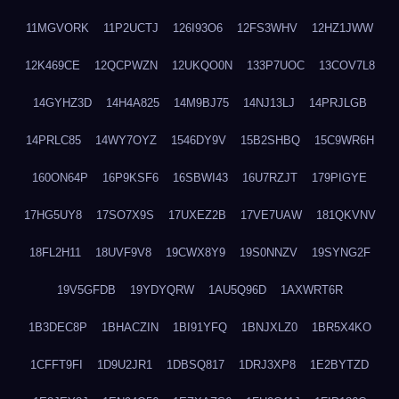
11MGVORK
11P2UCTJ
126I93O6
12FS3WHV
12HZ1JWW
12K469CE
12QCPWZN
12UKQO0N
133P7UOC
13COV7L8
14GYHZ3D
14H4A825
14M9BJ75
14NJ13LJ
14PRJLGB
14PRLC85
14WY7OYZ
1546DY9V
15B2SHBQ
15C9WR6H
160ON64P
16P9KSF6
16SBWI43
16U7RZJT
179PIGYE
17HG5UY8
17SO7X9S
17UXEZ2B
17VE7UAW
181QKVNV
18FL2H11
18UVF9V8
19CWX8Y9
19S0NNZV
19SYNG2F
19V5GFDB
19YDYQRW
1AU5Q96D
1AXWRT6R
1B3DEC8P
1BHACZIN
1BI91YFQ
1BNJXLZ0
1BR5X4KO
1CFFT9FI
1D9U2JR1
1DBSQ817
1DRJ3XP8
1E2BYTZD