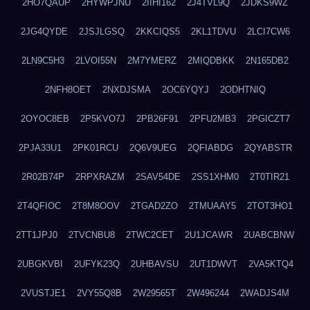
2HO7QAUP
2HYWPJNU
2IIHI162
2J4TVL9Q
2JDKS9WZ
2JG4QYDE
2JSJLGSQ
2KKCIQS5
2KL1TDVU
2LCI7CW6
2LN9C5H3
2LVOI55N
2M7YMERZ
2MIQDBKK
2N165DB2
2NFH8OET
2NXDJSMA
2OC6YQYJ
2ODHTNIQ
2OYOC8EB
2P5KVO7J
2PB26F91
2PFU2MB3
2PGICZT7
2PJA33U1
2PK01RCU
2Q6V9UEG
2QFIABDG
2QYABSTR
2R02B74P
2RPXRAZM
2SAV54DE
2SS1XHM0
2T0TIR21
2T4QFIOC
2T8M8OOV
2TGAD2ZO
2TMUAAY5
2TOT3HO1
2TT1JPJ0
2TVCNBU8
2TWC2CET
2U1JCAWR
2UABCBNW
2UBGKVBI
2UFYK23Q
2UHBAVSU
2UT1DWVT
2VA5KTQ4
2VUSTJE1
2VY55Q8B
2W29565T
2W496244
2WADJS4M