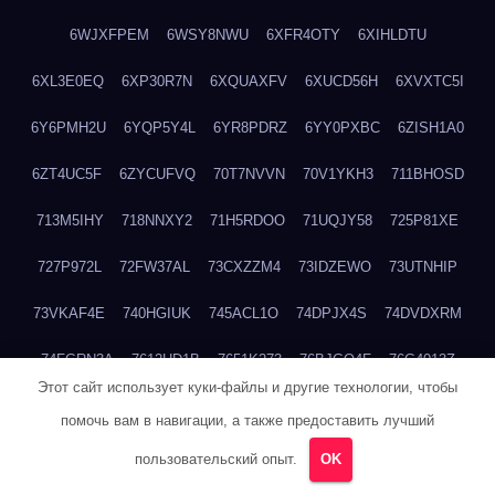
6WJXFPEM
6WSY8NWU
6XFR4OTY
6XIHLDTU
6XL3E0EQ
6XP30R7N
6XQUAXFV
6XUCD56H
6XVXTC5I
6Y6PMH2U
6YQP5Y4L
6YR8PDRZ
6YY0PXBC
6ZISH1A0
6ZT4UC5F
6ZYCUFVQ
70T7NVVN
70V1YKH3
711BHOSD
713M5IHY
718NNXY2
71H5RDOO
71UQJY58
725P81XE
727P972L
72FW37AL
73CXZZM4
73IDZEWO
73UTNHIP
73VKAF4E
740HGIUK
745ACL1O
74DPJX4S
74DVDXRM
74FGRN3A
7612HD1B
7651K273
76BJGQ4F
76G4013Z
Этот сайт использует куки-файлы и другие технологии, чтобы
76HU4CRK
76LLJI2Y
7777M27H
77BED9B2
77BGMMG4
помочь вам в навигации, а также предоставить лучший
77S55623
77TABW20
780FZHSV
78Q29S80
78XWEZ88
пользовательский опыт.
OK