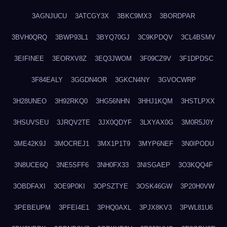
3AGNJUCU
3ATCGY3X
3BKC9MX3
3BORDPAR
3BVH0QRQ
3BWP93L1
3BYQ70GJ
3C9KPDQV
3CL4BSMV
3EIFINEE
3EORXV8Z
3EQ3JWOM
3F09CZ9V
3F1DPDSC
3F84EALY
3GGDN4OR
3GKCN4NY
3GVOCWRP
3H28UNEO
3H92RKQ0
3HG56NHN
3HHJ1KQM
3HSTLPXX
3HSUVSEU
3JRQV2TE
3JX0QDYF
3LXYAX0G
3M0R5J0Y
3ME42K9J
3MOCREJ1
3MX1P1T9
3MYP6NEF
3N0IPODU
3N8UCE6Q
3NE5SFF6
3NH0FX33
3NISGAEP
3O3KQQ4F
3OBDFAXI
3OE9P0KI
3OPSZTYE
3OSK46GW
3P20H0VW
3PEBEUPM
3PFEI4E1
3PHQ0AXL
3PJX8KV3
3PWL81U6