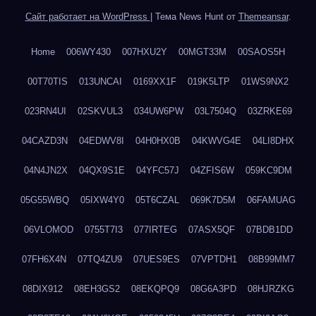
Сайт работает на WordPress
|
Тема News Hunt от
Themeansar
.
Home
006WY430
007HXU2Y
00MGT33M
00SAOS5H
00T70TIS
013UNCAI
0169XX1F
019K5LTP
01WS9NX2
023RN4UI
02SKVUL3
034UW6PW
03L7504Q
03ZRKE69
04CAZD3N
04EDWV8I
04H0HX0B
04KWVG4E
04LI8DHX
04N4JN2X
04QX9S1E
04YFC57J
04ZFIS6W
059KC9DM
05G55WBQ
05IXW4Y0
05T6CZAL
069K7D5M
06FAMUAG
06VLOMOD
0755T7I3
077IRTEG
07ASX5QF
07BDB1DD
07FH6X4N
07TQ4ZU9
07UES9ES
07VPTDH1
08B99MM7
08DIX912
08EH3GS2
08EKQPQ9
08G6A3PD
08HJRZKG