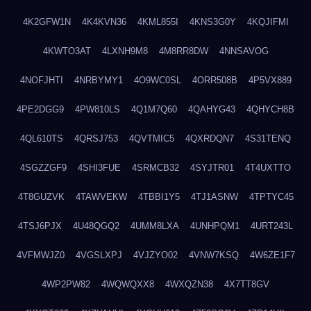
4K2GFW1N
4K4KVN36
4KML855I
4KNS3G0Y
4KQJIFMI
4KWTO3AT
4LXNH9M8
4M8RR8DW
4NNSAVOG
4NOFJHTI
4NRBYMY1
4O9WC0SL
4ORR508B
4P5VX889
4PE2DGG9
4PW810LS
4Q1M7Q60
4QAHYG43
4QHYCH8B
4QL610TS
4QRSJ753
4QVTMIC5
4QXRDQN7
4S31TENQ
4SGZZGF9
4SHI3FUE
4SRMCB32
4SYJTR01
4T4UXTTO
4T8GUZVK
4TAWVEKW
4TBBI1Y5
4TJ1ASNW
4TPTYC45
4TSJ6PJX
4U48QGQ2
4UMM8LXA
4UNHPQM1
4URT243L
4VFMWJZ0
4VGSLXPJ
4VJZYO02
4VNW7KSQ
4W6ZE1F7
4WP2PW82
4WQWQXX8
4WXQZN38
4X7TT8GV