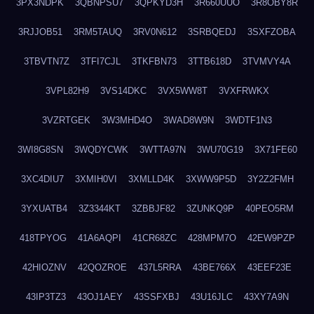
3PX3NDPK
3QBNPSU7
3QPKYD3H
3R660UUO
3R8OBY8R
3RJJOB51
3RM5TAUQ
3RV0N612
3SRBQEDJ
3SXFZOBA
3TBVTN7Z
3TFI7CJL
3TKFBN73
3TTB618D
3TVMVY4A
3VPL82H9
3VS14DKC
3VX5WW8T
3VXFRWKX
3VZRTGEK
3W3MHD4O
3WAD8W9N
3WDTF1N3
3WI8G8SN
3WQDYCWK
3WTTA97N
3WU70G19
3X71FE60
3XC4DIU7
3XMIH0VI
3XMLLD4K
3XWW9P5D
3Y2Z2FMH
3YXUATB4
3Z3344KT
3ZBBJF82
3ZUNKQ9P
40PEO5RM
418TPYOG
41A6AQPI
41CR68ZC
428MPM7O
42EW9PZP
42HIOZNV
42QOZROE
437L5RRA
43BE766X
43EEF23E
43IP3TZ3
43OJ1AEY
43SSFXBJ
43U16JLC
43XY7A9N