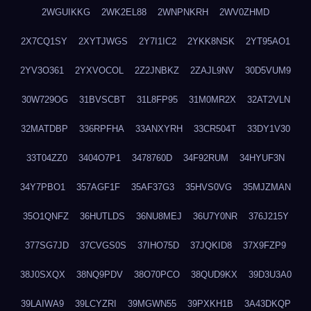
2WGUIKKG
2WK2EL88
2WNPNKRH
2WV0ZHMD
2X7CQ1SY
2XYTJWGS
2Y7I1IC2
2YKK8NSK
2YT95AO1
2YV3O361
2YXVOCOL
2Z2JNBKZ
2ZAJL9NV
30D5VUM9
30W729OG
31BVSCBT
31L8FP95
31M0MR2X
32AT2VLN
32MATDBP
336RPFHA
33ANXYRH
33CR504T
33DY1V30
33T04ZZ0
3404O7P1
3478760D
34F92RUM
34HYUF3N
34Y7PBO1
357AGF1F
35AF37G3
35HVS0VG
35MJZMAN
35O1QNFZ
36HUTLDS
36NU8MEJ
36U7Y0NR
376J215Y
377SG7JD
37CVGS0S
37IHO75D
37JQKID8
37X9FZP9
38J0SXQX
38NQ9PDV
38O70PCO
38QUD9KX
39D3U3A0
39LAIWA9
39LCYZRI
39MGWN55
39PXKH1B
3A43DKQP