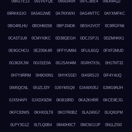
08R2TE13
091V6YQE
0959345H
097C3BE4
09DI9AQ2
09RKK0JO
0A54G2WE
0A7RXWXI
0AG4NTTC
0AYXMFKC
0BO4RLHU
0BOHM258
0BPJ04DK
0BSHJVOT
0C9RGFN6
0CA5T1U9
0CMYI0KC
0D38QEGH
0DCJSPJ1
0DZMHHX1
0E9GCHCU
0EZ05K4R
0FFYUM84
0FLIL6GQ
0FXF2MUD
0G363XJW
0GI31E0A
0GJSAH4M
0GRH7XSL
0H17NT32
0H7Y9RRM
0H9OI0N1
0HYK5SEI
0IA5RSJ3
0IF4Y4UQ
0IM5QCNL
0IUZL33Y
0J6YMSQ9
0JAWX05J
0JMG9NJH
0JX5HAPI
0JXDX9ZM
0K8I19RD
0KA2KHRR
0KCE9EJG
0KFC83WS
0KHXDLT8
0KO7R0BZ
0LA240G7
0LIQ91PM
0LPY3G1Z
0LTLQ0B4
0M40H0CT
0MCMJJJP
0N1LZI50