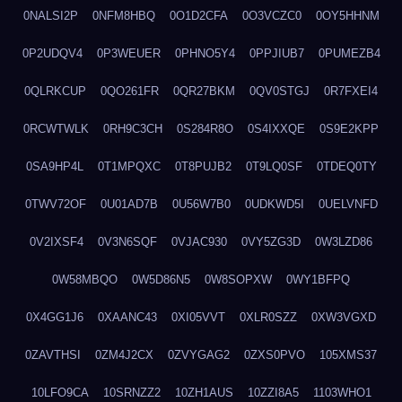
0NALSI2P
0NFM8HBQ
0O1D2CFA
0O3VCZC0
0OY5HHNM
0P2UDQV4
0P3WEUER
0PHNO5Y4
0PPJIUB7
0PUMEZB4
0QLRKCUP
0QO261FR
0QR27BKM
0QV0STGJ
0R7FXEI4
0RCWTWLK
0RH9C3CH
0S284R8O
0S4IXXQE
0S9E2KPP
0SA9HP4L
0T1MPQXC
0T8PUJB2
0T9LQ0SF
0TDEQ0TY
0TWV72OF
0U01AD7B
0U56W7B0
0UDKWD5I
0UELVNFD
0V2IXSF4
0V3N6SQF
0VJAC930
0VY5ZG3D
0W3LZD86
0W58MBQO
0W5D86N5
0W8SOPXW
0WY1BFPQ
0X4GG1J6
0XAANC43
0XI05VVT
0XLR0SZZ
0XW3VGXD
0ZAVTHSI
0ZM4J2CX
0ZVYGAG2
0ZXS0PVO
105XMS37
10LFO9CA
10SRNZZ2
10ZH1AUS
10ZZI8A5
1103WHO1