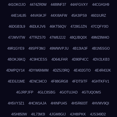
441OKOJO
4474ZR0W
4489NF37
44AFGVXY
44CGH1H9
44E14L85
44VA5KJF
44XI8AFW
45A3IPS9
4601IURZ
46DGB3L9
46DLKJV6
46KT56QV
4728GJZN
47CQFY0O
47JMVITW
47TRZS70
47W8J2J2
48QJBQ0X
49MZ8W4O
49R1GYE9
49SPF3MJ
49WWVPJU
4B13IA3F
4B1N5SGO
4BOKJ6KQ
4C9HCESS
4D64LFAR
4D90P4CC
4DV2LKB3
4DWPQY14
4DYW6NWM
4DZ5J3RQ
4E402GTO
4E4R43JK
4EE6J1ME
4ENC34CO
4F88GRG8
4FDT5ITF
4GHTKFV1
4GJRPJFP
4GLC8SBG
4GOTUJAD
4GTUQOMS
4H5VY3Z1
4HCW1AJA
4HINPU4S
4HSR603T
4HVMV9QI
4I5H850W
4IL73M3I
4JGM8GIJ
4JH8IPKK
4JS349D2