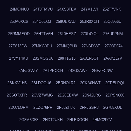
24MC44U0
24TJTMVU
24XS3FEV
24YV1LVI
252T7VNK
253A0XC6
254O5EQJ
258OBXAU
25JR0XCH
25Q8956U
25RMMEOD
26HTTV6H
26L0HESZ
270L4YOL
276UFPNM
27E8J3FW
27MKG0DU
27MNQPU0
27NBD68F
27O3D674
27VYT4KU
28SMQGU6
299T1G15
2A01R6QT
2AAYZL7V
2AFJGVZY
2ATPPOCH
2B2G3AW2
2BFZFCNW
2BKKV1H5
2BLDOOU6
2BRHOLRJ
2CKA0HWT
2CRELPQI
2CSOTXFR
2CVZ7WMG
2D26EBXW
2D942LRG
2DPSN680
2DU7LORM
2EZC76PR
2F53ZH8K
2FFJSSR3
2G789XQE
2G8M6D58
2HDT2UKH
2HLBXGGN
2HMC2F0V