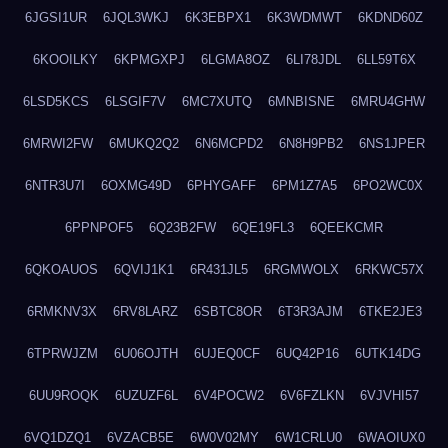
6JGSI1UR
6JQL3WKJ
6K3EBPX1
6K3WDMWT
6KDND60Z
6KOOILKY
6KPMGXPJ
6LGMA8OZ
6LI78JDL
6LL59T6X
6LSD5KCS
6LSGIF7V
6MC7XUTQ
6MNBISNE
6MRU4GHW
6MRWI2FW
6MUKQ2Q2
6N6MCPD2
6N8H9PB2
6NS1JPER
6NTR3U7I
6OXMG49D
6PHYGAFF
6PM1Z7A5
6PO2WC0X
6PPNPOF5
6Q23B2FW
6QE19FL3
6QEEKCMR
6QKOAUOS
6QVIJ1K1
6R431JL5
6RGMWOLX
6RKWC57X
6RMKNV3X
6RV8LARZ
6SBTC8OR
6T3R3AJM
6TKE2JE3
6TPRWJZM
6U06OJTH
6UJEQ0CF
6UQ42P16
6UTK14DG
6UU9ROQK
6UZUZF6L
6V4POCW2
6V6FZLKN
6VJVHI57
6VQ1DZQ1
6VZACB5E
6W0V02MY
6W1CRLU0
6WAOIUX0