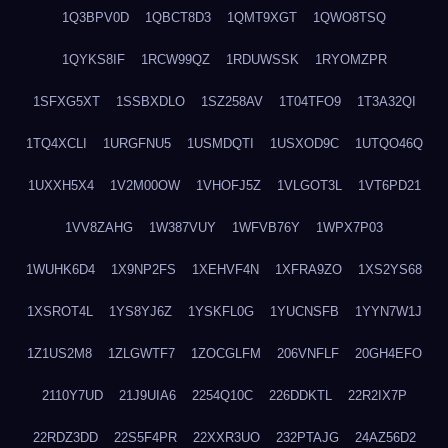
1Q3BPV0D
1QBCT8D3
1QMT9XGT
1QWO8TSQ
1QYKS8IF
1RCW99QZ
1RDUWSSK
1RYOMZPR
1SFXG5XT
1SSBXDLO
1SZ258AV
1T04TFO9
1T3A32QI
1TQ4XCLI
1URGFNU5
1USMDQTI
1USXOD9C
1UTQO46Q
1UXXH5X4
1V2M00OW
1VHOFJ5Z
1VLGOT3L
1VT6PD21
1VV8ZAHG
1W387VUY
1WFVB76Y
1WPX7P03
1WUHK6D4
1X9NP2FS
1XEHVF4N
1XFRA9ZO
1XS2YS68
1XSROT4L
1YS8YJ6Z
1YSKFL0G
1YUCNSFB
1YYN7W1J
1Z1US2M8
1ZLGWTF7
1ZOCGLFM
206VNFLF
20GH4EFO
2110Y7UD
21J9UIA6
2254Q10C
226DDKTL
22R2IX7P
22RDZ3DD
22S5F4PR
22XXR3UO
232PTAJG
24AZ56D2