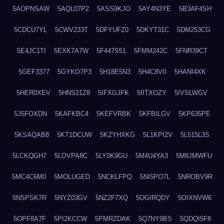
5AOPNSAW
5AQL07P2
5ASS9KJO
5AY4N3YE
5B3AF4SH
5CDCU7YL
5CWV233T
5DFYUFZ0
5DKYT31C
5DM253CG
5E4JC1TI
5EXK7A7W
5F447S51
5FMM242C
5FNR39CT
5GEF3377
5GYKO7P3
5H18E5N3
5H4C8VII
5HANI4XK
5HER0XEV
5HNS21Z8
5IFXGJFK
5IITXOZY
5IVSLWGV
5J5FOXDN
5KAFKBC4
5KEFVRBK
5KFBILGV
5KP635PE
5KSAQAB8
5KT1DCUW
5KZYHXKG
5L1KPI2V
5L515L3S
5LCKQGH7
5LOVPA8C
5LY0K9GU
5M4U4YA3
5M8JMWFU
5MC4C6M0
5MOLUGED
5NCKLFPQ
5NI5PO7L
5NROBV9R
5NSPSK7R
5NYZ03GV
5NZ2F7XQ
5OGIRQDY
5OIXNVW6
5OPF8A7F
5PI2KCCW
5PMRZDAK
5Q7NY9BS
5QDQI5F8