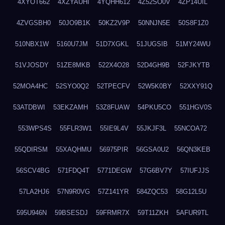
4XYOT662
4XZYAUHI
4YQHH612
4Z52SO0V
4ZP14UIL
4ZVGSBH0
50JO9B1K
50KZ2V9P
50NNJN5E
50S8F1Z0
510NBX1W
5160U7JM
51D7XGKL
51JUGSIB
51MY24WU
51VJOSDY
51ZE8MKB
522X4O28
52D4GH9B
52FJKYTB
52MOA4HC
52SYO0Q2
52TPECFV
52W5K0BY
52XXY91Q
53ATDBWI
53EKZAMH
53Z8FUAW
54PKU5CO
551HGV0S
553WPS4S
55FLR3W1
55IE9L4V
55JKJF3L
55NCOA72
55QDIRSM
55XAQHMU
56975PIR
56GSA0U2
56QN3KEB
56SCV4BG
571FDQ4T
5771DEGW
57G6BV7Y
57IUFJJS
57LA2HJ6
57N9R0VG
57Z141YR
584ZQC53
58G12L5U
595U946N
59BSESDJ
59FRMR7X
59T11ZKH
5AFUR9TL