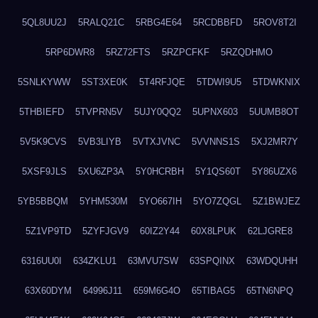
5QL8UU2J
5RALQ21C
5RBG4E64
5RCDBBFD
5ROV8T2I
5RP6DWR8
5RZ72FTS
5RZPCFKF
5RZQDHMO
5SNLKYWW
5ST3XE0K
5T4RFJQE
5TDWI9U5
5TDWKNIX
5THBIEFD
5TVPRN5V
5UJY0QQ2
5UPNX603
5UUMB8OT
5V5K9CVS
5VB3LIYB
5VTXJVNC
5VVNNS1S
5XJ2MR7Y
5XSF9JLS
5XU6ZP3A
5Y0HCRBH
5Y1QS60T
5Y86UZX6
5YB5BBQM
5YHM530M
5YO667IH
5YO7ZQGL
5Z1BWJEZ
5Z1VP9TD
5ZYFJGV9
60IZ2Y44
60X8LPUK
62LJGRE8
6316UU0I
634ZKLU1
63MVU7SW
63SPQINX
63WDQUHH
63X60DYM
64996J11
659M6G4O
65TIBAG5
65TN6NPQ