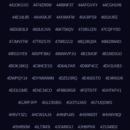
441OKOJO
4474ZR0W
4489NF37
44AFGVXY
44CGH1H9
44E14L85
44VA5KJF
44XI8AFW
45A3IPS9
4601IURZ
46DGB3L9
46DLKJV6
46KT56QV
4728GJZN
47CQFY0O
47JMVITW
47TRZS70
47W8J2J2
48QJBQ0X
49MZ8W4O
49R1GYE9
49SPF3MJ
49WWVPJU
4B13IA3F
4B1N5SGO
4BOKJ6KQ
4C9HCESS
4D64LFAR
4D90P4CC
4DV2LKB3
4DWPQY14
4DYW6NWM
4DZ5J3RQ
4E402GTO
4E4R43JK
4EE6J1ME
4ENC34CO
4F88GRG8
4FDT5ITF
4GHTKFV1
4GJRPJFP
4GLC8SBG
4GOTUJAD
4GTUQOMS
4H5VY3Z1
4HCW1AJA
4HINPU4S
4HSR603T
4HVMV9QI
4I5H850W
4IL73M3I
4JGM8GIJ
4JH8IPKK
4JS349D2