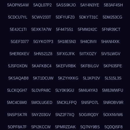
5AOPNSAW
5AQL07P2
5ASS9KJO
5AY4N3YE
5B3AF4SH
5CDCU7YL
5CWV233T
5DFYUFZ0
5DKYT31C
5DM253CG
5E4JC1TI
5EXK7A7W
5F447S51
5FMM242C
5FNR39CT
5GEF3377
5GYKO7P3
5H18E5N3
5H4C8VII
5HANI4XK
5HER0XEV
5HNS21Z8
5IFXGJFK
5IITXOZY
5IVSLWGV
5J5FOXDN
5KAFKBC4
5KEFVRBK
5KFBILGV
5KP635PE
5KSAQAB8
5KT1DCUW
5KZYHXKG
5L1KPI2V
5L515L3S
5LCKQGH7
5LOVPA8C
5LY0K9GU
5M4U4YA3
5M8JMWFU
5MC4C6M0
5MOLUGED
5NCKLFPQ
5NI5PO7L
5NROBV9R
5NSPSK7R
5NYZ03GV
5NZ2F7XQ
5OGIRQDY
5OIXNVW6
5OPF8A7F
5PI2KCCW
5PMRZDAK
5Q7NY9BS
5QDQI5F8