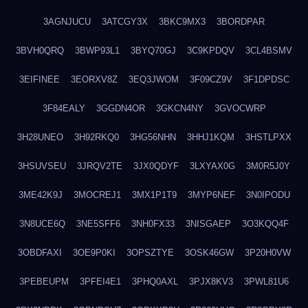
3AGNJUCU
3ATCGY3X
3BKC9MX3
3BORDPAR
3BVH0QRQ
3BWP93L1
3BYQ70GJ
3C9KPDQV
3CL4BSMV
3EIFINEE
3EORXV8Z
3EQ3JWOM
3F09CZ9V
3F1DPDSC
3F84EALY
3GGDN4OR
3GKCN4NY
3GVOCWRP
3H28UNEO
3H92RKQ0
3HG56NHN
3HHJ1KQM
3HSTLPXX
3HSUVSEU
3JRQV2TE
3JX0QDYF
3LXYAX0G
3M0R5J0Y
3ME42K9J
3MOCREJ1
3MX1P1T9
3MYP6NEF
3N0IPODU
3N8UCE6Q
3NE5SFF6
3NH0FX33
3NISGAEP
3O3KQQ4F
3OBDFAXI
3OE9P0KI
3OPSZTYE
3OSK46GW
3P20H0VW
3PEBEUPM
3PFEI4E1
3PHQ0AXL
3PJX8KV3
3PWL81U6