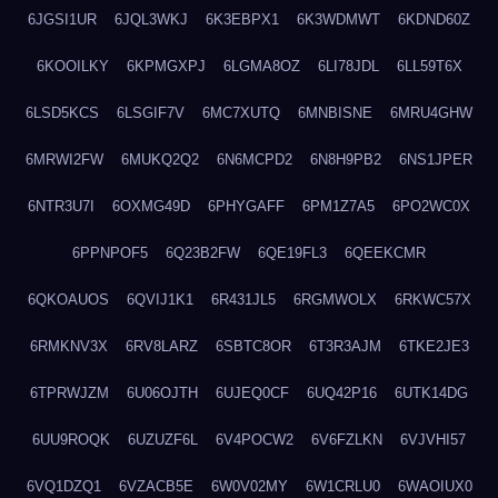
6JGSI1UR
6JQL3WKJ
6K3EBPX1
6K3WDMWT
6KDND60Z
6KOOILKY
6KPMGXPJ
6LGMA8OZ
6LI78JDL
6LL59T6X
6LSD5KCS
6LSGIF7V
6MC7XUTQ
6MNBISNE
6MRU4GHW
6MRWI2FW
6MUKQ2Q2
6N6MCPD2
6N8H9PB2
6NS1JPER
6NTR3U7I
6OXMG49D
6PHYGAFF
6PM1Z7A5
6PO2WC0X
6PPNPOF5
6Q23B2FW
6QE19FL3
6QEEKCMR
6QKOAUOS
6QVIJ1K1
6R431JL5
6RGMWOLX
6RKWC57X
6RMKNV3X
6RV8LARZ
6SBTC8OR
6T3R3AJM
6TKE2JE3
6TPRWJZM
6U06OJTH
6UJEQ0CF
6UQ42P16
6UTK14DG
6UU9ROQK
6UZUZF6L
6V4POCW2
6V6FZLKN
6VJVHI57
6VQ1DZQ1
6VZACB5E
6W0V02MY
6W1CRLU0
6WAOIUX0