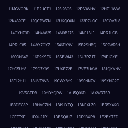
11MGVORK
11P2UCTJ
126I93O6
12FS3WHV
12HZ1JWW
12K469CE
12QCPWZN
12UKQO0N
133P7UOC
13COV7L8
14GYHZ3D
14H4A825
14M9BJ75
14NJ13LJ
14PRJLGB
14PRLC85
14WY7OYZ
1546DY9V
15B2SHBQ
15C9WR6H
160ON64P
16P9KSF6
16SBWI43
16U7RZJT
179PIGYE
17HG5UY8
17SO7X9S
17UXEZ2B
17VE7UAW
181QKVNV
18FL2H11
18UVF9V8
19CWX8Y9
19S0NNZV
19SYNG2F
19V5GFDB
19YDYQRW
1AU5Q96D
1AXWRT6R
1B3DEC8P
1BHACZIN
1BI91YFQ
1BNJXLZ0
1BR5X4KO
1CFFT9FI
1D9U2JR1
1DBSQ817
1DRJ3XP8
1E2BYTZD