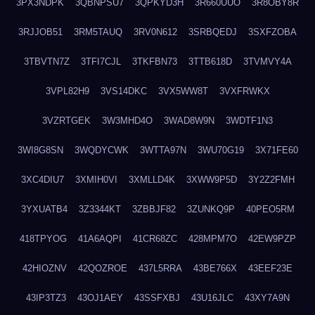
3PX3NDPK
3QBNPSU7
3QPKYD3H
3R660UUO
3R8OBY8R
3RJJOB51
3RM5TAUQ
3RV0N612
3SRBQEDJ
3SXFZOBA
3TBVTN7Z
3TFI7CJL
3TKFBN73
3TTB618D
3TVMVY4A
3VPL82H9
3VS14DKC
3VX5WW8T
3VXFRWKX
3VZRTGEK
3W3MHD4O
3WAD8W9N
3WDTF1N3
3WI8G8SN
3WQDYCWK
3WTTA97N
3WU70G19
3X71FE60
3XC4DIU7
3XMIH0VI
3XMLLD4K
3XWW9P5D
3Y2Z2FMH
3YXUATB4
3Z3344KT
3ZBBJF82
3ZUNKQ9P
40PEO5RM
418TPYOG
41A6AQPI
41CR68ZC
428MPM7O
42EW9PZP
42HIOZNV
42QOZROE
437L5RRA
43BE766X
43EEF23E
43IP3TZ3
43OJ1AEY
43SSFXBJ
43U16JLC
43XY7A9N