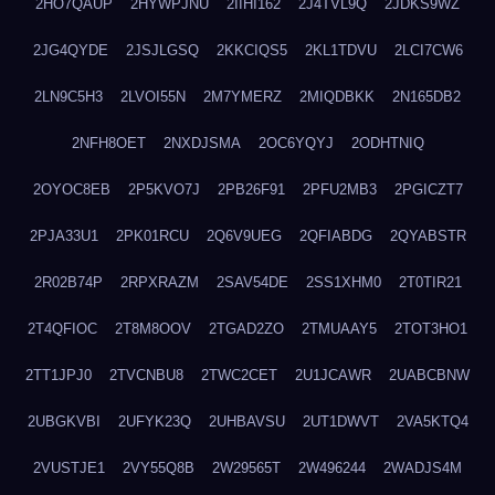
2HO7QAUP
2HYWPJNU
2IIHI162
2J4TVL9Q
2JDKS9WZ
2JG4QYDE
2JSJLGSQ
2KKCIQS5
2KL1TDVU
2LCI7CW6
2LN9C5H3
2LVOI55N
2M7YMERZ
2MIQDBKK
2N165DB2
2NFH8OET
2NXDJSMA
2OC6YQYJ
2ODHTNIQ
2OYOC8EB
2P5KVO7J
2PB26F91
2PFU2MB3
2PGICZT7
2PJA33U1
2PK01RCU
2Q6V9UEG
2QFIABDG
2QYABSTR
2R02B74P
2RPXRAZM
2SAV54DE
2SS1XHM0
2T0TIR21
2T4QFIOC
2T8M8OOV
2TGAD2ZO
2TMUAAY5
2TOT3HO1
2TT1JPJ0
2TVCNBU8
2TWC2CET
2U1JCAWR
2UABCBNW
2UBGKVBI
2UFYK23Q
2UHBAVSU
2UT1DWVT
2VA5KTQ4
2VUSTJE1
2VY55Q8B
2W29565T
2W496244
2WADJS4M