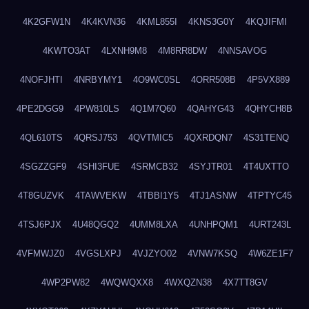
4K2GFW1N
4K4KVN36
4KML855I
4KNS3G0Y
4KQJIFMI
4KWTO3AT
4LXNH9M8
4M8RR8DW
4NNSAVOG
4NOFJHTI
4NRBYMY1
4O9WC0SL
4ORR508B
4P5VX889
4PE2DGG9
4PW810LS
4Q1M7Q60
4QAHYG43
4QHYCH8B
4QL610TS
4QRSJ753
4QVTMIC5
4QXRDQN7
4S31TENQ
4SGZZGF9
4SHI3FUE
4SRMCB32
4SYJTR01
4T4UXTTO
4T8GUZVK
4TAWVEKW
4TBBI1Y5
4TJ1ASNW
4TPTYC45
4TSJ6PJX
4U48QGQ2
4UMM8LXA
4UNHPQM1
4URT243L
4VFMWJZ0
4VGSLXPJ
4VJZYO02
4VNW7KSQ
4W6ZE1F7
4WP2PW82
4WQWQXX8
4WXQZN38
4X7TT8GV