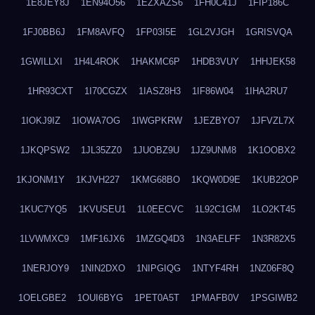
1E8JEY8J
1EN94O56
1EZXAZS6
1FH0C41J
1FIP186C
1FJ0BB6J
1FM8AVFQ
1FP03I5E
1GL2VJGH
1GRISVQA
1GWILLXI
1H4L4ROK
1HAKMC6P
1HDB3VUY
1HHJEK58
1HR93CXT
1I70CGZX
1IASZ8H3
1IF86W04
1IHA2RU7
1IOKJ9IZ
1IOWA7OG
1IWGPKRW
1JEZBYO7
1JFVZL7X
1JKQPSW2
1JL35ZZ0
1JUOBZ9U
1JZ9UNM8
1K1OOBX2
1KJONM1Y
1KJVH227
1KMG68BO
1KQW0D9E
1KUB22OP
1KUC7YQ5
1KVUSEU1
1L0EECVC
1L92C1GM
1LO2KT45
1LVWMXC9
1MF16JX6
1MZGQ4D3
1N3AELFF
1N3R82X5
1NERJOY9
1NIN2DXO
1NIPGIQG
1NTYF4RH
1NZ06F8Q
1OELGBE2
1OUI6BYG
1PET0A5T
1PMAFB0V
1PSGIWB2