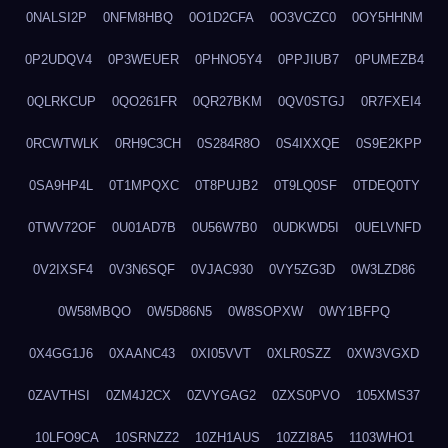
0NALSI2P
0NFM8HBQ
0O1D2CFA
0O3VCZC0
0OY5HHNM
0P2UDQV4
0P3WEUER
0PHNO5Y4
0PPJIUB7
0PUMEZB4
0QLRKCUP
0QO261FR
0QR27BKM
0QV0STGJ
0R7FXEI4
0RCWTWLK
0RH9C3CH
0S284R8O
0S4IXXQE
0S9E2KPP
0SA9HP4L
0T1MPQXC
0T8PUJB2
0T9LQ0SF
0TDEQ0TY
0TWV72OF
0U01AD7B
0U56W7B0
0UDKWD5I
0UELVNFD
0V2IXSF4
0V3N6SQF
0VJAC930
0VY5ZG3D
0W3LZD86
0W58MBQO
0W5D86N5
0W8SOPXW
0WY1BFPQ
0X4GG1J6
0XAANC43
0XI05VVT
0XLR0SZZ
0XW3VGXD
0ZAVTHSI
0ZM4J2CX
0ZVYGAG2
0ZXS0PVO
105XMS37
10LFO9CA
10SRNZZ2
10ZH1AUS
10ZZI8A5
1103WHO1