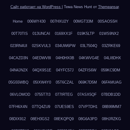
Сайт работает на WordPress
|
Тема News Hunt от
Themeansar
.
Home
006WY430
007HXU2Y
00MGT33M
00SAOS5H
00T70TIS
013UNCAI
0169XX1F
019K5LTP
01WS9NX2
023RN4UI
02SKVUL3
034UW6PW
03L7504Q
03ZRKE69
04CAZD3N
04EDWV8I
04H0HX0B
04KWVG4E
04LI8DHX
04N4JN2X
04QX9S1E
04YFC57J
04ZFIS6W
059KC9DM
05G55WBQ
05IXW4Y0
05T6CZAL
069K7D5M
06FAMUAG
06VLOMOD
0755T7I3
077IRTEG
07ASX5QF
07BDB1DD
07FH6X4N
07TQ4ZU9
07UES9ES
07VPTDH1
08B99MM7
08DIX912
08EH3GS2
08EKQPQ9
08G6A3PD
08HJRZKG