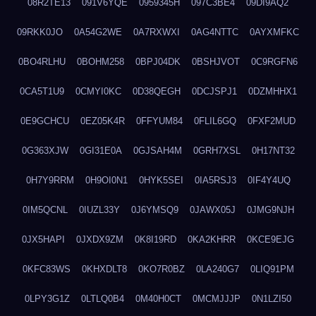
08R2TE13
091V6YQE
0959345H
097C3BE4
09DI9AQ2
09RKK0JO
0A54G2WE
0A7RXWXI
0AG4NTTC
0AYXMFKC
0BO4RLHU
0BOHM258
0BPJ04DK
0BSHJVOT
0C9RGFN6
0CA5T1U9
0CMYI0KC
0D38QEGH
0DCJSPJ1
0DZMHHX1
0E9GCHCU
0EZ05K4R
0FFYUM84
0FLIL6GQ
0FXF2MUD
0G363XJW
0GI31E0A
0GJSAH4M
0GRH7XSL
0H17NT32
0H7Y9RRM
0H9OI0N1
0HYK5SEI
0IA5RSJ3
0IF4Y4UQ
0IM5QCNL
0IUZL33Y
0J6YMSQ9
0JAWX05J
0JMG9NJH
0JX5HAPI
0JXDX9ZM
0K8I19RD
0KA2KHRR
0KCE9EJG
0KFC83WS
0KHXDLT8
0KO7R0BZ
0LA240G7
0LIQ91PM
0LPY3G1Z
0LTLQ0B4
0M40H0CT
0MCMJJJP
0N1LZI50