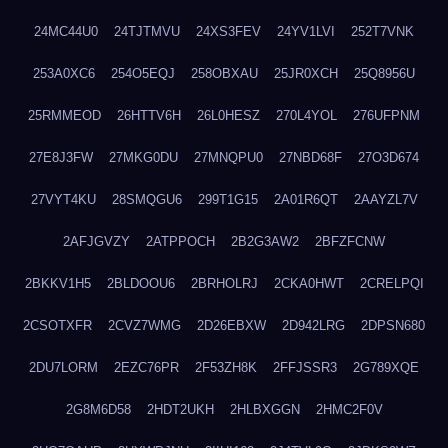
24MC44U0
24TJTMVU
24XS3FEV
24YV1LVI
252T7VNK
253A0XC6
254O5EQJ
258OBXAU
25JR0XCH
25Q8956U
25RMMEOD
26HTTV6H
26L0HESZ
270L4YOL
276UFPNM
27E8J3FW
27MKG0DU
27MNQPU0
27NBD68F
27O3D674
27VYT4KU
28SMQGU6
299T1G15
2A01R6QT
2AAYZL7V
2AFJGVZY
2ATPPOCH
2B2G3AW2
2BFZFCNW
2BKKV1H5
2BLDOOU6
2BRHOLRJ
2CKA0HWT
2CRELPQI
2CSOTXFR
2CVZ7WMG
2D26EBXW
2D942LRG
2DPSN680
2DU7LORM
2EZC76PR
2F53ZH8K
2FFJSSR3
2G789XQE
2G8M6D58
2HDT2UKH
2HLBXGGN
2HMC2F0V