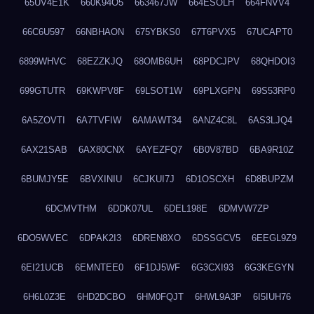
65UV4E1K
660K94O5
663467JW
664ESOLH
664FNVV4
66C6U597
66NBHAON
675YBKS0
67T6PVX5
67UCAPT0
6899WHVC
68EZZKJQ
68OMB6UH
68PDCJPV
68QHDOI3
699GTUTR
69KWPV8F
69LSOT1W
69PLXGPN
69S53RP0
6A5ZOVTI
6A7TVFIW
6AMAWT34
6ANZ4C8L
6AS3LJQ4
6AX21SAB
6AX80CNX
6AYEZFQ7
6B0V87BD
6BA9R10Z
6BUMJY5E
6BVXINIU
6CJKUI7J
6D1OSCXH
6D8BUPZM
6DCMVTHM
6DDK07UL
6DEL198E
6DMVW7ZP
6DO5WVEC
6DPAK2I3
6DREN8XO
6DSSGCV5
6EEGL9Z9
6EI21UCB
6EMNTEE0
6F1DJ5WF
6G3CXI93
6G3KEGYN
6H6L0Z3E
6HD2DCBO
6HM0FQJT
6HWL9A3P
6I5IUH76