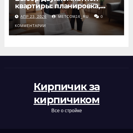
квартиры: планировка,
состояние жилья и
АПР 23, 2026
METCOM16_RU
0
проверка документов
КОММЕНТАРИИ
Кирпичик за
кирпичиком
Все о стройке