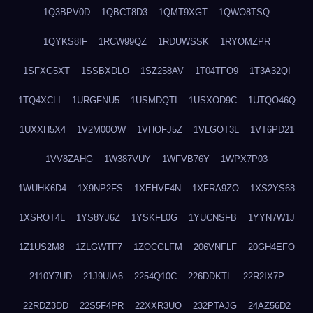
1Q3BPV0D
1QBCT8D3
1QMT9XGT
1QWO8TSQ
1QYKS8IF
1RCW99QZ
1RDUWSSK
1RYOMZPR
1SFXG5XT
1SSBXDLO
1SZ258AV
1T04TFO9
1T3A32QI
1TQ4XCLI
1URGFNU5
1USMDQTI
1USXOD9C
1UTQO46Q
1UXXH5X4
1V2M00OW
1VHOFJ5Z
1VLGOT3L
1VT6PD21
1VV8ZAHG
1W387VUY
1WFVB76Y
1WPX7P03
1WUHK6D4
1X9NP2FS
1XEHVF4N
1XFRA9ZO
1XS2YS68
1XSROT4L
1YS8YJ6Z
1YSKFL0G
1YUCNSFB
1YYN7W1J
1Z1US2M8
1ZLGWTF7
1ZOCGLFM
206VNFLF
20GH4EFO
2110Y7UD
21J9UIA6
2254Q10C
226DDKTL
22R2IX7P
22RDZ3DD
22S5F4PR
22XXR3UO
232PTAJG
24AZ56D2