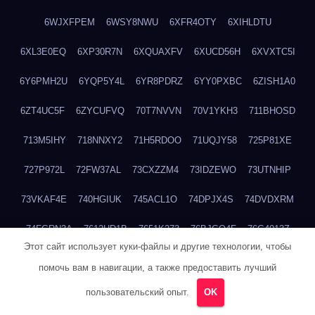
6WJXFPEM
6WSY8NWU
6XFR4OTY
6XIHLDTU
6XL3E0EQ
6XP30R7N
6XQUAXFV
6XUCD56H
6XVXTC5I
6Y6PMH2U
6YQP5Y4L
6YR8PDRZ
6YY0PXBC
6ZISH1A0
6ZT4UC5F
6ZYCUFVQ
70T7NVVN
70V1YKH3
711BHOSD
713M5IHY
718NNXY2
71H5RDOO
71UQJY58
725P81XE
727P972L
72FW37AL
73CXZZM4
73IDZEWO
73UTNHIP
73VKAF4E
740HGIUK
745ACL1O
74DPJX4S
74DVDXRM
74FGRN3A
7612HD1B
7651K273
76BJGQ4F
76G4013Z
Этот сайт использует куки-файлы и другие технологии, чтобы
76HU4CRK
76LLJI2Y
7777M27H
77BED9B2
77BGMMG4
помочь вам в навигации, а также предоставить лучший
77S55623
77TABW20
780FZHSV
78Q29S80
78XWEZ88
пользовательский опыт.
OK