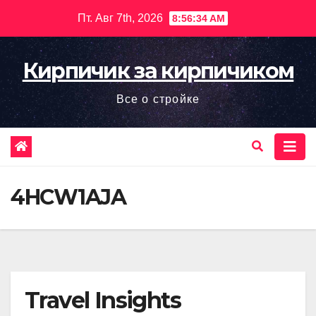
Перейти
Пт. Авг 7th, 2026
8:56:35 AM
к
содержимому
Кирпичик за кирпичиком
Все о стройке
4HCW1AJA
Travel Insights