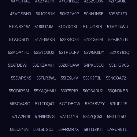
4XYOT662
4XZYAUHI
4YQHH612
4Z52SO0V
4ZP14UIL
4ZVGSBH0
50JO9B1K
50KZ2V9P
50NNJN5E
50S8F1Z0
510NBX1W
5160U7JM
51D7XGKL
51JUGSIB
51MY24WU
51VJOSDY
51ZE8MKB
522X4O28
52D4GH9B
52FJKYTB
52MOA4HC
52SYO0Q2
52TPECFV
52W5K0BY
52XXY91Q
53ATDBWI
53EKZAMH
53Z8FUAW
54PKU5CO
551HGV0S
553WPS4S
55FLR3W1
55IE9L4V
55JKJF3L
55NCOA72
55QDIRSM
55XAQHMU
56975PIR
56GSA0U2
56QN3KEB
56SCV4BG
571FDQ4T
5771DEGW
57G6BV7Y
57IUFJJS
57LA2HJ6
57N9R0VG
57Z141YR
584ZQC53
58G12L5U
595U946N
59BSESDJ
59FRMR7X
59T11ZKH
5AFUR9TL