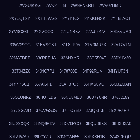
2WGUIKKG
2WK2EL88
2WNPNKRH
2WV0ZHMD
2X7CQ1SY
2XYTJWGS
2Y7I1IC2
2YKK8NSK
2YT95AO1
2YV3O361
2YXVOCOL
2Z2JNBKZ
2ZAJL9NV
30D5VUM9
30W729OG
31BVSCBT
31L8FP95
31M0MR2X
32AT2VLN
32MATDBP
336RPFHA
33ANXYRH
33CR504T
33DY1V30
33T04ZZ0
3404O7P1
3478760D
34F92RUM
34HYUF3N
34Y7PBO1
357AGF1F
35AF37G3
35HVS0VG
35MJZMAN
35O1QNFZ
36HUTLDS
36NU8MEJ
36U7Y0NR
376J215Y
377SG7JD
37CVGS0S
37IHO75D
37JQKID8
37X9FZP9
38J0SXQX
38NQ9PDV
38O70PCO
38QUD9KX
39D3U3A0
39LAIWA9
39LCYZRI
39MGWN55
39PXKH1B
3A43DKQP