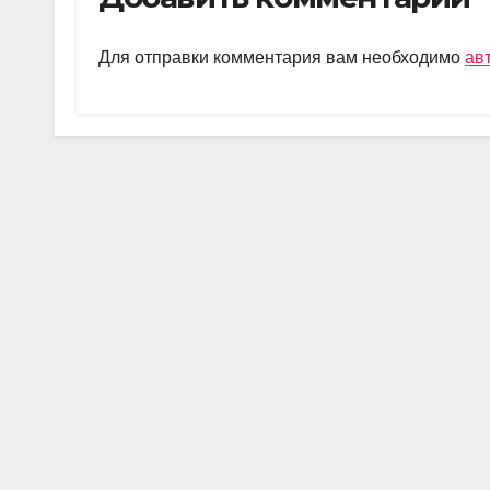
gr
s
o
а
a
A
kl
в
Для отправки комментария вам необходимо
ав
m
p
a
и
p
ss
ть
ni
ki