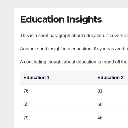
р
p
l
а
Education Insights
a
в
s
и
s
This is a short paragraph about education. It covers s
т
n
ь
Another short insight into education. Key ideas are br
i
A concluding thought about education to round off the
k
i
Education 1
Education 2
76
91
65
60
79
46