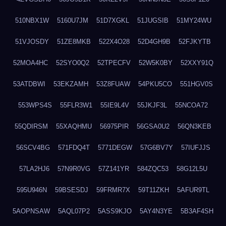
510NBX1W
5160U7JM
51D7XGKL
51JUGSIB
51MY24WU
51VJOSDY
51ZE8MKB
522X4O28
52D4GH9B
52FJKYTB
52MOA4HC
52SYO0Q2
52TPECFV
52W5K0BY
52XXY91Q
53ATDBWI
53EKZAMH
53Z8FUAW
54PKU5CO
551HGV0S
553WPS4S
55FLR3W1
55IE9L4V
55JKJF3L
55NCOA72
55QDIRSM
55XAQHMU
56975PIR
56GSA0U2
56QN3KEB
56SCV4BG
571FDQ4T
5771DEGW
57G6BV7Y
57IUFJJS
57LA2HJ6
57N9R0VG
57Z141YR
584ZQC53
58G12L5U
595U946N
59BSESDJ
59FRMR7X
59T11ZKH
5AFUR9TL
5AOPNSAW
5AQL07P2
5ASS9KJO
5AY4N3YE
5B3AF4SH