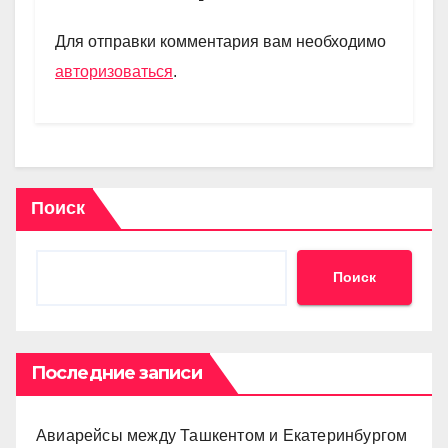
a
A
kl
в
m
p
a
и
Для отправки комментария вам необходимо
p
ss
ть
авторизоваться
.
ni
ki
Поиск
Поиск
Последние записи
Авиарейсы между Ташкентом и Екатеринбургом