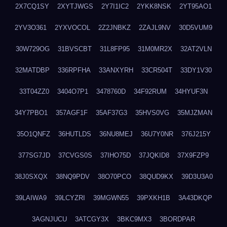
2X7CQ1SY
2XYTJWGS
2Y7I1IC2
2YKK8NSK
2YT95AO1
2YV3O361
2YXVOCOL
2Z2JNBKZ
2ZAJL9NV
30D5VUM9
30W729OG
31BVSCBT
31L8FP95
31M0MR2X
32AT2VLN
32MATDBP
336RPFHA
33ANXYRH
33CR504T
33DY1V30
33T04ZZ0
3404O7P1
3478760D
34F92RUM
34HYUF3N
34Y7PBO1
357AGF1F
35AF37G3
35HVS0VG
35MJZMAN
35O1QNFZ
36HUTLDS
36NU8MEJ
36U7Y0NR
376J215Y
377SG7JD
37CVGS0S
37IHO75D
37JQKID8
37X9FZP9
38J0SXQX
38NQ9PDV
38O70PCO
38QUD9KX
39D3U3A0
39LAIWA9
39LCYZRI
39MGWN55
39PXKH1B
3A43DKQP
3AGNJUCU
3ATCGY3X
3BKC9MX3
3BORDPAR