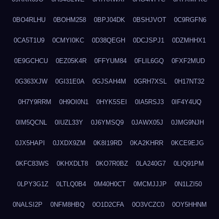
0BO4RLHU
0BOHM258
0BPJ04DK
0BSHJVOT
0C9RGFN6
0CA5T1U9
0CMYI0KC
0D38QEGH
0DCJSPJ1
0DZMHHX1
0E9GCHCU
0EZ05K4R
0FFYUM84
0FLIL6GQ
0FXF2MUD
0G363XJW
0GI31E0A
0GJSAH4M
0GRH7XSL
0H17NT32
0H7Y9RRM
0H9OI0N1
0HYK5SEI
0IA5RSJ3
0IF4Y4UQ
0IM5QCNL
0IUZL33Y
0J6YMSQ9
0JAWX05J
0JMG9NJH
0JX5HAPI
0JXDX9ZM
0K8I19RD
0KA2KHRR
0KCE9EJG
0KFC83WS
0KHXDLT8
0KO7R0BZ
0LA240G7
0LIQ91PM
0LPY3G1Z
0LTLQ0B4
0M40H0CT
0MCMJJJP
0N1LZI50
0NALSI2P
0NFM8HBQ
0O1D2CFA
0O3VCZC0
0OY5HHNM