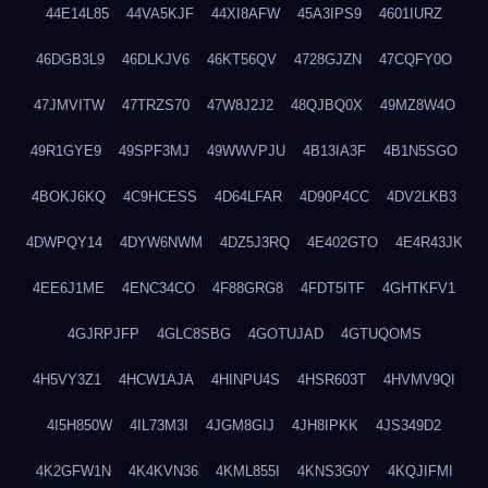
44E14L85
44VA5KJF
44XI8AFW
45A3IPS9
4601IURZ
46DGB3L9
46DLKJV6
46KT56QV
4728GJZN
47CQFY0O
47JMVITW
47TRZS70
47W8J2J2
48QJBQ0X
49MZ8W4O
49R1GYE9
49SPF3MJ
49WWVPJU
4B13IA3F
4B1N5SGO
4BOKJ6KQ
4C9HCESS
4D64LFAR
4D90P4CC
4DV2LKB3
4DWPQY14
4DYW6NWM
4DZ5J3RQ
4E402GTO
4E4R43JK
4EE6J1ME
4ENC34CO
4F88GRG8
4FDT5ITF
4GHTKFV1
4GJRPJFP
4GLC8SBG
4GOTUJAD
4GTUQOMS
4H5VY3Z1
4HCW1AJA
4HINPU4S
4HSR603T
4HVMV9QI
4I5H850W
4IL73M3I
4JGM8GIJ
4JH8IPKK
4JS349D2
4K2GFW1N
4K4KVN36
4KML855I
4KNS3G0Y
4KQJIFMI