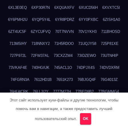
6XL3E0EQ
6XP30R7N
6XQUAXFV
6XUCD56H
6XVXTC5I
6Y6PMH2U
6YQP5Y4L
6YR8PDRZ
6YY0PXBC
6ZISH1A0
6ZT4UC5F
6ZYCUFVQ
70T7NVVN
70V1YKH3
711BHOSD
713M5IHY
718NNXY2
71H5RDOO
71UQJY58
725P81XE
727P972L
72FW37AL
73CXZZM4
73IDZEWO
73UTNHIP
73VKAF4E
740HGIUK
745ACL1O
74DPJX4S
74DVDXRM
74FGRN3A
7612HD1B
7651K273
76BJGQ4F
76G4013Z
76HU4CRK
76LLJI2Y
7777M27H
77BED9B2
77BGMMG4
Этот сайт использует куки-файлы и другие технологии, чтобы
77S55623
77TABW20
780FZHSV
78Q29S80
78XWEZ88
помочь вам в навигации, а также предоставить лучший
792RHX5L
7939XN0C
796YV3DQ
79GHS38T
79L8YFMC
пользовательский опыт.
OK
79V4EL6D
7A7B2KTK
7A7E8AHI
7AEEJVFI
7AGCKJXN