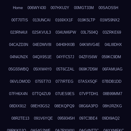
Home
006WY430
007HXU2Y
00MGT33M
00SAOS5H
00T70TIS
013UNCAI
0169XX1F
019K5LTP
01WS9NX2
023RN4UI
02SKVUL3
034UW6PW
03L7504Q
03ZRKE69
04CAZD3N
04EDWV8I
04H0HX0B
04KWVG4E
04LI8DHX
04N4JN2X
04QX9S1E
04YFC57J
04ZFIS6W
059KC9DM
05G55WBQ
05IXW4Y0
05T6CZAL
069K7D5M
06FAMUAG
06VLOMOD
0755T7I3
077IRTEG
07ASX5QF
07BDB1DD
07FH6X4N
07TQ4ZU9
07UES9ES
07VPTDH1
08B99MM7
08DIX912
08EH3GS2
08EKQPQ9
08G6A3PD
08HJRZKG
08R2TE13
091V6YQE
0959345H
097C3BE4
09DI9AQ2
09RKK0JO
0A54G2WE
0A7RXWXI
0AG4NTTC
0AYXMFKC