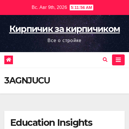
Перейти
Вс. Авг 9th, 2026
5:11:57 AM
к
содержимому
Кирпичик за кирпичиком
Все о стройке
3AGNJUCU
Education Insights