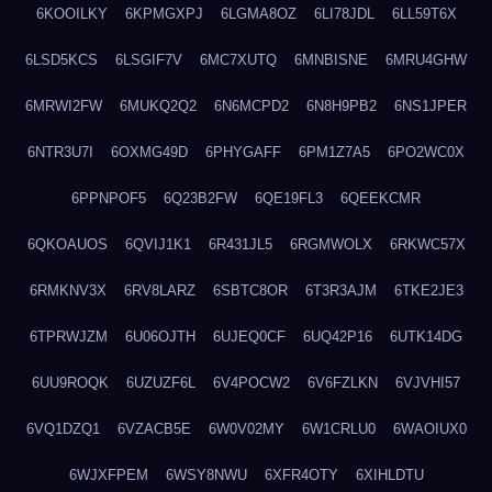
6KOOILKY
6KPMGXPJ
6LGMA8OZ
6LI78JDL
6LL59T6X
6LSD5KCS
6LSGIF7V
6MC7XUTQ
6MNBISNE
6MRU4GHW
6MRWI2FW
6MUKQ2Q2
6N6MCPD2
6N8H9PB2
6NS1JPER
6NTR3U7I
6OXMG49D
6PHYGAFF
6PM1Z7A5
6PO2WC0X
6PPNPOF5
6Q23B2FW
6QE19FL3
6QEEKCMR
6QKOAUOS
6QVIJ1K1
6R431JL5
6RGMWOLX
6RKWC57X
6RMKNV3X
6RV8LARZ
6SBTC8OR
6T3R3AJM
6TKE2JE3
6TPRWJZM
6U06OJTH
6UJEQ0CF
6UQ42P16
6UTK14DG
6UU9ROQK
6UZUZF6L
6V4POCW2
6V6FZLKN
6VJVHI57
6VQ1DZQ1
6VZACB5E
6W0V02MY
6W1CRLU0
6WAOIUX0
6WJXFPEM
6WSY8NWU
6XFR4OTY
6XIHLDTU