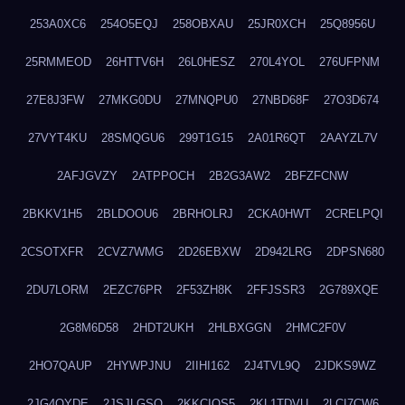
253A0XC6
254O5EQJ
258OBXAU
25JR0XCH
25Q8956U
25RMMEOD
26HTTV6H
26L0HESZ
270L4YOL
276UFPNM
27E8J3FW
27MKG0DU
27MNQPU0
27NBD68F
27O3D674
27VYT4KU
28SMQGU6
299T1G15
2A01R6QT
2AAYZL7V
2AFJGVZY
2ATPPOCH
2B2G3AW2
2BFZFCNW
2BKKV1H5
2BLDOOU6
2BRHOLRJ
2CKA0HWT
2CRELPQI
2CSOTXFR
2CVZ7WMG
2D26EBXW
2D942LRG
2DPSN680
2DU7LORM
2EZC76PR
2F53ZH8K
2FFJSSR3
2G789XQE
2G8M6D58
2HDT2UKH
2HLBXGGN
2HMC2F0V
2HO7QAUP
2HYWPJNU
2IIHI162
2J4TVL9Q
2JDKS9WZ
2JG4QYDE
2JSJLGSQ
2KKCIQS5
2KL1TDVU
2LCI7CW6