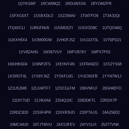
1QYKS8IF
1RCW99QZ
1RDUWSSK
1RYOMZPR
1SFXG5XT
1SSBXDLO
1SZ258AV
1T04TFO9
1T3A32QI
1TQ4XCLI
1URGFNU5
1USMDQTI
1USXOD9C
1UTQO46Q
1UXXH5X4
1V2M00OW
1VHOFJ5Z
1VLGOT3L
1VT6PD21
1VV8ZAHG
1W387VUY
1WFVB76Y
1WPX7P03
1WUHK6D4
1X9NP2FS
1XEHVF4N
1XFRA9ZO
1XS2YS68
1XSROT4L
1YS8YJ6Z
1YSKFL0G
1YUCNSFB
1YYN7W1J
1Z1US2M8
1ZLGWTF7
1ZOCGLFM
206VNFLF
20GH4EFO
2110Y7UD
21J9UIA6
2254Q10C
226DDKTL
22R2IX7P
22RDZ3DD
22S5F4PR
22XXR3UO
232PTAJG
24AZ56D2
24MC44U0
24TJTMVU
24XS3FEV
24YV1LVI
252T7VNK