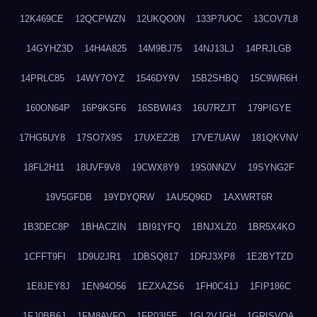
12K469CE
12QCPWZN
12UKQO0N
133P7UOC
13COV7L8
14GYHZ3D
14H4A825
14M9BJ75
14NJ13LJ
14PRJLGB
14PRLC85
14WY7OYZ
1546DY9V
15B2SHBQ
15C9WR6H
160ON64P
16P9KSF6
16SBWI43
16U7RZJT
179PIGYE
17HG5UY8
17SO7X9S
17UXEZ2B
17VE7UAW
181QKVNV
18FL2H11
18UVF9V8
19CWX8Y9
19S0NNZV
19SYNG2F
19V5GFDB
19YDYQRW
1AU5Q96D
1AXWRT6R
1B3DEC8P
1BHACZIN
1BI91YFQ
1BNJXLZ0
1BR5X4KO
1CFFT9FI
1D9U2JR1
1DBSQ817
1DRJ3XP8
1E2BYTZD
1E8JEY8J
1EN94O56
1EZXAZS6
1FH0C41J
1FIP186C
1FJ0BB6J
1FM8AVFQ
1FP03I5E
1GL2VJGH
1GRISVQA