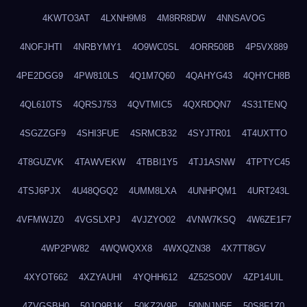
4KWTO3AT
4LXNH9M8
4M8RR8DW
4NNSAVOG
4NOFJHTI
4NRBYMY1
4O9WC0SL
4ORR508B
4P5VX889
4PE2DGG9
4PW810LS
4Q1M7Q60
4QAHYG43
4QHYCH8B
4QL610TS
4QRSJ753
4QVTMIC5
4QXRDQN7
4S31TENQ
4SGZZGF9
4SHI3FUE
4SRMCB32
4SYJTR01
4T4UXTTO
4T8GUZVK
4TAWVEKW
4TBBI1Y5
4TJ1ASNW
4TPTYC45
4TSJ6PJX
4U48QGQ2
4UMM8LXA
4UNHPQM1
4URT243L
4VFMWJZ0
4VGSLXPJ
4VJZYO02
4VNW7KSQ
4W6ZE1F7
4WP2PW82
4WQWQXX8
4WXQZN38
4X7TT8GV
4XYOT662
4XZYAUHI
4YQHH612
4Z52SO0V
4ZP14UIL
4ZVGSBH0
50JO9B1K
50KZ2V9P
50NNJN5E
50S8F1Z0