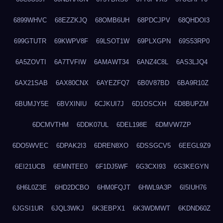
6899WHVC
68EZZKJQ
68OMB6UH
68PDCJPV
68QHDOI3
699GTUTR
69KWPV8F
69LSOT1W
69PLXGPN
69S53RP0
6A5ZOVTI
6A7TVFIW
6AMAWT34
6ANZ4C8L
6AS3LJQ4
6AX21SAB
6AX80CNX
6AYEZFQ7
6B0V87BD
6BA9R10Z
6BUMJY5E
6BVXINIU
6CJKUI7J
6D1OSCXH
6D8BUPZM
6DCMVTHM
6DDK07UL
6DEL198E
6DMVW7ZP
6DO5WVEC
6DPAK2I3
6DREN8XO
6DSSGCV5
6EEGL9Z9
6EI21UCB
6EMNTEE0
6F1DJ5WF
6G3CXI93
6G3KEGYN
6H6L0Z3E
6HD2DCBO
6HM0FQJT
6HWL9A3P
6I5IUH76
6JGSI1UR
6JQL3WKJ
6K3EBPX1
6K3WDMWT
6KDND60Z