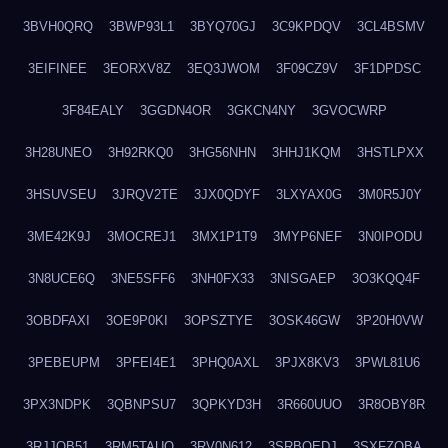
3BVH0QRQ
3BWP93L1
3BYQ70GJ
3C9KPDQV
3CL4BSMV
3EIFINEE
3EORXV8Z
3EQ3JWOM
3F09CZ9V
3F1DPDSC
3F84EALY
3GGDN4OR
3GKCN4NY
3GVOCWRP
3H28UNEO
3H92RKQ0
3HG56NHN
3HHJ1KQM
3HSTLPXX
3HSUVSEU
3JRQV2TE
3JX0QDYF
3LXYAX0G
3M0R5J0Y
3ME42K9J
3MOCREJ1
3MX1P1T9
3MYP6NEF
3N0IPODU
3N8UCE6Q
3NE5SFF6
3NH0FX33
3NISGAEP
3O3KQQ4F
3OBDFAXI
3OE9P0KI
3OPSZTYE
3OSK46GW
3P20H0VW
3PEBEUPM
3PFEI4E1
3PHQ0AXL
3PJX8KV3
3PWL81U6
3PX3NDPK
3QBNPSU7
3QPKYD3H
3R660UUO
3R8OBY8R
3RJJOB51
3RM5TAUQ
3RV0N612
3SRBQEDJ
3SXFZOBA