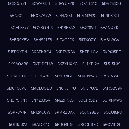
5CDCU7YL
5CWV233T
5DFYUFZ0
5DKYT31C
5DM253CG
5E4JC1TI
5EXK7A7W
5F447S51
5FMM242C
5FNR39CT
5GEF3377
5GYKO7P3
5H18E5N3
5H4C8VII
5HANI4XK
5HER0XEV
5HNS21Z8
5IFXGJFK
5IITXOZY
5IVSLWGV
5J5FOXDN
5KAFKBC4
5KEFVRBK
5KFBILGV
5KP635PE
5KSAQAB8
5KT1DCUW
5KZYHXKG
5L1KPI2V
5L515L3S
5LCKQGH7
5LOVPA8C
5LY0K9GU
5M4U4YA3
5M8JMWFU
5MC4C6M0
5MOLUGED
5NCKLFPQ
5NI5PO7L
5NROBV9R
5NSPSK7R
5NYZ03GV
5NZ2F7XQ
5OGIRQDY
5OIXNVW6
5OPF8A7F
5PI2KCCW
5PMRZDAK
5Q7NY9BS
5QDQI5F8
5QL8UU2J
5RALQ21C
5RBG4E64
5RCDBBFD
5ROV8T2I