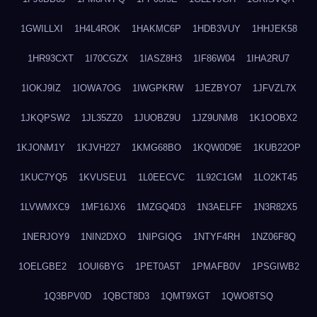
1GWILLXI
1H4L4ROK
1HAKMC6P
1HDB3VUY
1HHJEK58
1HR93CXT
1I70CGZX
1IASZ8H3
1IF86W04
1IHA2RU7
1IOKJ9IZ
1IOWA7OG
1IWGPKRW
1JEZBYO7
1JFVZL7X
1JKQPSW2
1JL35ZZ0
1JUOBZ9U
1JZ9UNM8
1K1OOBX2
1KJONM1Y
1KJVH227
1KMG68BO
1KQW0D9E
1KUB22OP
1KUC7YQ5
1KVUSEU1
1L0EECVC
1L92C1GM
1LO2KT45
1LVWMXC9
1MF16JX6
1MZGQ4D3
1N3AELFF
1N3R82X5
1NERJOY9
1NIN2DXO
1NIPGIQG
1NTYF4RH
1NZ06F8Q
1OELGBE2
1OUI6BYG
1PET0A5T
1PMAFB0V
1PSGIWB2
1Q3BPV0D
1QBCT8D3
1QMT9XGT
1QWO8TSQ