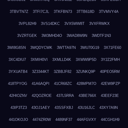
3TBVTN7Z
3TFI7CJL
3TKFBN73
3TTB618D
3TVMVY4A
3VPL82H9
3VS14DKC
3VX5WW8T
3VXFRWKX
3VZRTGEK
3W3MHD4O
3WAD8W9N
3WDTF1N3
3WI8G8SN
3WQDYCWK
3WTTA97N
3WU70G19
3X71FE60
3XC4DIU7
3XMIH0VI
3XMLLD4K
3XWW9P5D
3Y2Z2FMH
3YXUATB4
3Z3344KT
3ZBBJF82
3ZUNKQ9P
40PEO5RM
418TPYOG
41A6AQPI
41CR68ZC
428MPM7O
42EW9PZP
42HIOZNV
42QOZROE
437L5RRA
43BE766X
43EEF23E
43IP3TZ3
43OJ1AEY
43SSFXBJ
43U16JLC
43XY7A9N
441OKOJO
4474ZR0W
4489NF37
44AFGVXY
44CGH1H9