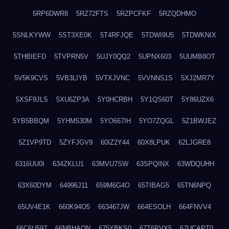
5RP6DWR8
5RZ72FTS
5RZPCFKF
5RZQDHMO
5SNLKYWW
5ST3XE0K
5T4RFJQE
5TDWI9U5
5TDWKNIX
5THBIEFD
5TVPRN5V
5UJY0QQ2
5UPNX603
5UUMB8OT
5V5K9CVS
5VB3LIYB
5VTXJVNC
5VVNNS1S
5XJ2MR7Y
5XSF9JLS
5XU6ZP3A
5Y0HCRBH
5Y1QS60T
5Y86UZX6
5YB5BBQM
5YHM530M
5YO667IH
5YO7ZQGL
5Z1BWJEZ
5Z1VP9TD
5ZYFJGV9
60IZ2Y44
60X8LPUK
62LJGRE8
6316UU0I
634ZKLU1
63MVU7SW
63SPQINX
63WDQUHH
63X60DYM
64996J11
659M6G4O
65TIBAG5
65TN6NPQ
65UV4E1K
660K94O5
663467JW
664ESOLH
664FNVV4
66C6U597
66NBHAON
675YBKS0
67T6PVX5
67UCAPT0