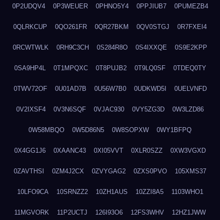
0P2UDQV4
0P3WEUER
0PHNO5Y4
0PPJIUB7
0PUMEZB4
0QLRKCUP
0QO261FR
0QR27BKM
0QV0STGJ
0R7FXEI4
0RCWTWLK
0RH9C3CH
0S284R8O
0S4IXXQE
0S9E2KPP
0SA9HP4L
0T1MPQXC
0T8PUJB2
0T9LQ0SF
0TDEQ0TY
0TWV72OF
0U01AD7B
0U56W7B0
0UDKWD5I
0UELVNFD
0V2IXSF4
0V3N6SQF
0VJAC930
0VY5ZG3D
0W3LZD86
0W58MBQO
0W5D86N5
0W8SOPXW
0WY1BFPQ
0X4GG1J6
0XAANC43
0XI05VVT
0XLR0SZZ
0XW3VGXD
0ZAVTHSI
0ZM4J2CX
0ZVYGAG2
0ZXS0PVO
105XMS37
10LFO9CA
10SRNZZ2
10ZH1AUS
10ZZI8A5
1103WHO1
11MGVORK
11P2UCTJ
126I93O6
12FS3WHV
12HZ1JWW