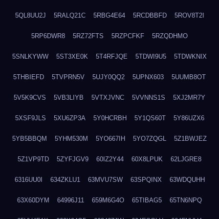
5QL8UU2J
5RALQ21C
5RBG4E64
5RCDBBFD
5ROV8T2I
5RP6DWR8
5RZ72FTS
5RZPCFKF
5RZQDHMO
5SNLKYWW
5ST3XE0K
5T4RFJQE
5TDWI9U5
5TDWKNIX
5THBIEFD
5TVPRN5V
5UJY0QQ2
5UPNX603
5UUMB8OT
5V5K9CVS
5VB3LIYB
5VTXJVNC
5VVNNS1S
5XJ2MR7Y
5XSF9JLS
5XU6ZP3A
5Y0HCRBH
5Y1QS60T
5Y86UZX6
5YB5BBQM
5YHM530M
5YO667IH
5YO7ZQGL
5Z1BWJEZ
5Z1VP9TD
5ZYFJGV9
60IZ2Y44
60X8LPUK
62LJGRE8
6316UU0I
634ZKLU1
63MVU7SW
63SPQINX
63WDQUHH
63X60DYM
64996J11
659M6G4O
65TIBAG5
65TN6NPQ