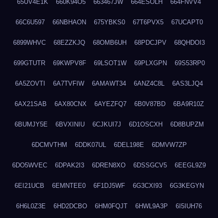
65UV4E1K
660K94O5
663467JW
664ESOLH
664FNVV4
66C6U597
66NBHAON
675YBKS0
67T6PVX5
67UCAPT0
6899WHVC
68EZZKJQ
68OMB6UH
68PDCJPV
68QHDOI3
699GTUTR
69KWPV8F
69LSOT1W
69PLXGPN
69S53RP0
6A5ZOVTI
6A7TVFIW
6AMAWT34
6ANZ4C8L
6AS3LJQ4
6AX21SAB
6AX80CNX
6AYEZFQ7
6B0V87BD
6BA9R10Z
6BUMJY5E
6BVXINIU
6CJKUI7J
6D1OSCXH
6D8BUPZM
6DCMVTHM
6DDK07UL
6DEL198E
6DMVW7ZP
6DO5WVEC
6DPAK2I3
6DREN8XO
6DSSGCV5
6EEGL9Z9
6EI21UCB
6EMNTEE0
6F1DJ5WF
6G3CXI93
6G3KEGYN
6H6L0Z3E
6HD2DCBO
6HM0FQJT
6HWL9A3P
6I5IUH76