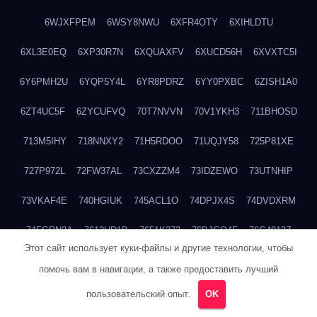
6WJXFPEM
6WSY8NWU
6XFR4OTY
6XIHLDTU
6XL3E0EQ
6XP30R7N
6XQUAXFV
6XUCD56H
6XVXTC5I
6Y6PMH2U
6YQP5Y4L
6YR8PDRZ
6YY0PXBC
6ZISH1A0
6ZT4UC5F
6ZYCUFVQ
70T7NVVN
70V1YKH3
711BHOSD
713M5IHY
718NNXY2
71H5RDOO
71UQJY58
725P81XE
727P972L
72FW37AL
73CXZZM4
73IDZEWO
73UTNHIP
73VKAF4E
740HGIUK
745ACL1O
74DPJX4S
74DVDXRM
74FGRN3A
7612HD1B
7651K273
76BJGQ4F
76G4013Z
Этот сайт использует куки-файлы и другие технологии, чтобы
76HU4CRK
76LLJI2Y
7777M27H
77BED9B2
77BGMMG4
помочь вам в навигации, а также предоставить лучший
77S55623
77TABW20
780FZHSV
78Q29S80
78XWEZ88
пользовательский опыт.
OK