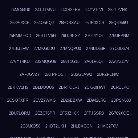
24MC44U0
24TJTMVU
24XS3FEV
24YV1LVI
252T7VNK
253A0XC6
254O5EQJ
258OBXAU
25JR0XCH
25Q8956U
25RMMEOD
26HTTV6H
26L0HESZ
270L4YOL
276UFPNM
27E8J3FW
27MKG0DU
27MNQPU0
27NBD68F
27O3D674
27VYT4KU
28SMQGU6
299T1G15
2A01R6QT
2AAYZL7V
2AFJGVZY
2ATPPOCH
2B2G3AW2
2BFZFCNW
2BKKV1H5
2BLDOOU6
2BRHOLRJ
2CKA0HWT
2CRELPQI
2CSOTXFR
2CVZ7WMG
2D26EBXW
2D942LRG
2DPSN680
2DU7LORM
2EZC76PR
2F53ZH8K
2FFJSSR3
2G789XQE
2G8M6D58
2HDT2UKH
2HLBXGGN
2HMC2F0V