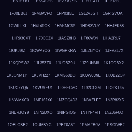
1E8JEY8J
1EN94O56
1EZXAZS6
1FH0C41J
1FIP186C
1FJ0BB6J
1FM8AVFQ
1FP03I5E
1GL2VJGH
1GRISVQA
1GWILLXI
1H4L4ROK
1HAKMC6P
1HDB3VUY
1HHJEK58
1HR93CXT
1I70CGZX
1IASZ8H3
1IF86W04
1IHA2RU7
1IOKJ9IZ
1IOWA7OG
1IWGPKRW
1JEZBYO7
1JFVZL7X
1JKQPSW2
1JL35ZZ0
1JUOBZ9U
1JZ9UNM8
1K1OOBX2
1KJONM1Y
1KJVH227
1KMG68BO
1KQW0D9E
1KUB22OP
1KUC7YQ5
1KVUSEU1
1L0EECVC
1L92C1GM
1LO2KT45
1LVWMXC9
1MF16JX6
1MZGQ4D3
1N3AELFF
1N3R82X5
1NERJOY9
1NIN2DXO
1NIPGIQG
1NTYF4RH
1NZ06F8Q
1OELGBE2
1OUI6BYG
1PET0A5T
1PMAFB0V
1PSGIWB2