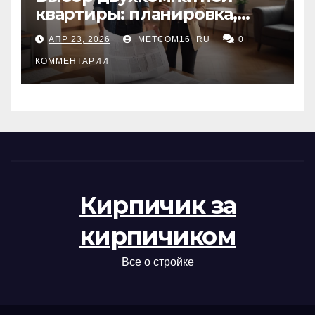
квартиры: планировка,
состояние жилья и
АПР 23, 2026
METCOM16_RU
0
проверка документов
КОММЕНТАРИИ
Кирпичик за
кирпичиком
Все о стройке