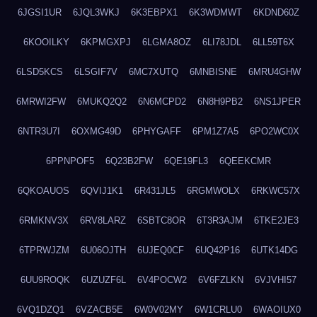
6JGSI1UR
6JQL3WKJ
6K3EBPX1
6K3WDMWT
6KDND60Z
6KOOILKY
6KPMGXPJ
6LGMA8OZ
6LI78JDL
6LL59T6X
6LSD5KCS
6LSGIF7V
6MC7XUTQ
6MNBISNE
6MRU4GHW
6MRWI2FW
6MUKQ2Q2
6N6MCPD2
6N8H9PB2
6NS1JPER
6NTR3U7I
6OXMG49D
6PHYGAFF
6PM1Z7A5
6PO2WC0X
6PPNPOF5
6Q23B2FW
6QE19FL3
6QEEKCMR
6QKOAUOS
6QVIJ1K1
6R431JL5
6RGMWOLX
6RKWC57X
6RMKNV3X
6RV8LARZ
6SBTC8OR
6T3R3AJM
6TKE2JE3
6TPRWJZM
6U06OJTH
6UJEQ0CF
6UQ42P16
6UTK14DG
6UU9ROQK
6UZUZF6L
6V4POCW2
6V6FZLKN
6VJVHI57
6VQ1DZQ1
6VZACB5E
6W0V02MY
6W1CRLU0
6WAOIUX0