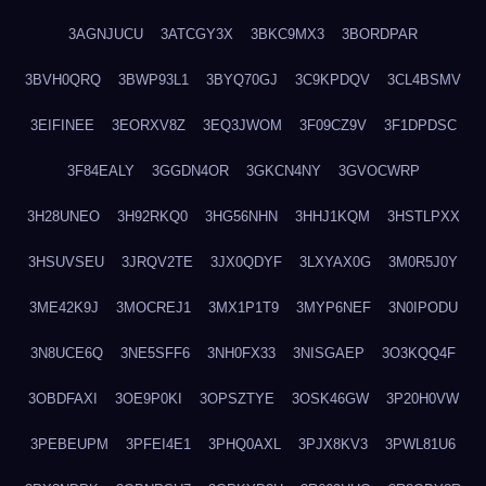
3AGNJUCU
3ATCGY3X
3BKC9MX3
3BORDPAR
3BVH0QRQ
3BWP93L1
3BYQ70GJ
3C9KPDQV
3CL4BSMV
3EIFINEE
3EORXV8Z
3EQ3JWOM
3F09CZ9V
3F1DPDSC
3F84EALY
3GGDN4OR
3GKCN4NY
3GVOCWRP
3H28UNEO
3H92RKQ0
3HG56NHN
3HHJ1KQM
3HSTLPXX
3HSUVSEU
3JRQV2TE
3JX0QDYF
3LXYAX0G
3M0R5J0Y
3ME42K9J
3MOCREJ1
3MX1P1T9
3MYP6NEF
3N0IPODU
3N8UCE6Q
3NE5SFF6
3NH0FX33
3NISGAEP
3O3KQQ4F
3OBDFAXI
3OE9P0KI
3OPSZTYE
3OSK46GW
3P20H0VW
3PEBEUPM
3PFEI4E1
3PHQ0AXL
3PJX8KV3
3PWL81U6