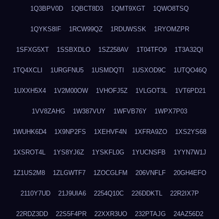
1Q3BPV0D
1QBCT8D3
1QMT9XGT
1QWO8TSQ
1QYKS8IF
1RCW99QZ
1RDUWSSK
1RYOMZPR
1SFXG5XT
1SSBXDLO
1SZ258AV
1T04TFO9
1T3A32QI
1TQ4XCLI
1URGFNU5
1USMDQTI
1USXOD9C
1UTQO46Q
1UXXH5X4
1V2M00OW
1VHOFJ5Z
1VLGOT3L
1VT6PD21
1VV8ZAHG
1W387VUY
1WFVB76Y
1WPX7P03
1WUHK6D4
1X9NP2FS
1XEHVF4N
1XFRA9ZO
1XS2YS68
1XSROT4L
1YS8YJ6Z
1YSKFL0G
1YUCNSFB
1YYN7W1J
1Z1US2M8
1ZLGWTF7
1ZOCGLFM
206VNFLF
20GH4EFO
2110Y7UD
21J9UIA6
2254Q10C
226DDKTL
22R2IX7P
22RDZ3DD
22S5F4PR
22XXR3UO
232PTAJG
24AZ56D2