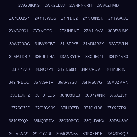
2WGUIKKG
2WK2EL88
2WNPNKRH
2WV0ZHMD
2X7CQ1SY
2XYTJWGS
2Y7I1IC2
2YKK8NSK
2YT95AO1
2YV3O361
2YXVOCOL
2Z2JNBKZ
2ZAJL9NV
30D5VUM9
30W729OG
31BVSCBT
31L8FP95
31M0MR2X
32AT2VLN
32MATDBP
336RPFHA
33ANXYRH
33CR504T
33DY1V30
33T04ZZ0
3404O7P1
3478760D
34F92RUM
34HYUF3N
34Y7PBO1
357AGF1F
35AF37G3
35HVS0VG
35MJZMAN
35O1QNFZ
36HUTLDS
36NU8MEJ
36U7Y0NR
376J215Y
377SG7JD
37CVGS0S
37IHO75D
37JQKID8
37X9FZP9
38J0SXQX
38NQ9PDV
38O70PCO
38QUD9KX
39D3U3A0
39LAIWA9
39LCYZRI
39MGWN55
39PXKH1B
3A43DKQP