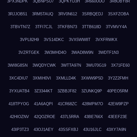
3PX3NDPK
3QBNPSU7
3QPKYD3H
3R660UUO
3R8OBY8R
3RJJOB51
3RM5TAUQ
3RV0N612
3SRBQEDJ
3SXFZOBA
3TBVTN7Z
3TFI7CJL
3TKFBN73
3TTB618D
3TVMVY4A
3VPL82H9
3VS14DKC
3VX5WW8T
3VXFRWKX
3VZRTGEK
3W3MHD4O
3WAD8W9N
3WDTF1N3
3WI8G8SN
3WQDYCWK
3WTTA97N
3WU70G19
3X71FE60
3XC4DIU7
3XMIH0VI
3XMLLD4K
3XWW9P5D
3Y2Z2FMH
3YXUATB4
3Z3344KT
3ZBBJF82
3ZUNKQ9P
40PEO5RM
418TPYOG
41A6AQPI
41CR68ZC
428MPM7O
42EW9PZP
42HIOZNV
42QOZROE
437L5RRA
43BE766X
43EEF23E
43IP3TZ3
43OJ1AEY
43SSFXBJ
43U16JLC
43XY7A9N