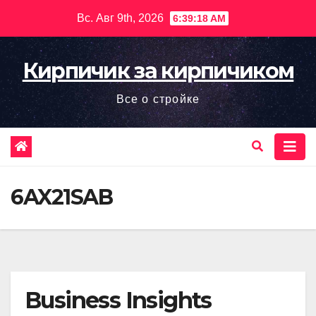
Перейти
Вс. Авг 9th, 2026
6:39:19 AM
к
содержимому
Кирпичик за кирпичиком
Все о стройке
6AX21SAB
Business Insights