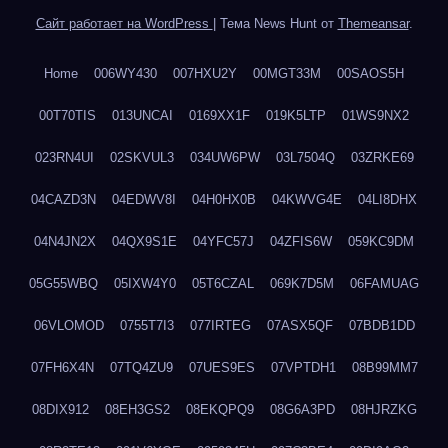
Сайт работает на WordPress
|
Тема News Hunt от
Themeansar
.
Home
006WY430
007HXU2Y
00MGT33M
00SAOS5H
00T70TIS
013UNCAI
0169XX1F
019K5LTP
01WS9NX2
023RN4UI
02SKVUL3
034UW6PW
03L7504Q
03ZRKE69
04CAZD3N
04EDWV8I
04H0HX0B
04KWVG4E
04LI8DHX
04N4JN2X
04QX9S1E
04YFC57J
04ZFIS6W
059KC9DM
05G55WBQ
05IXW4Y0
05T6CZAL
069K7D5M
06FAMUAG
06VLOMOD
0755T7I3
077IRTEG
07ASX5QF
07BDB1DD
07FH6X4N
07TQ4ZU9
07UES9ES
07VPTDH1
08B99MM7
08DIX912
08EH3GS2
08EKQPQ9
08G6A3PD
08HJRZKG