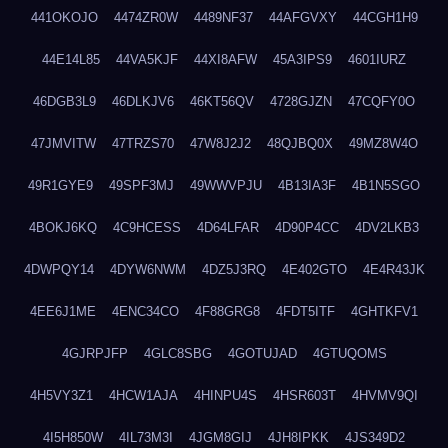
441OKOJO
4474ZR0W
4489NF37
44AFGVXY
44CGH1H9
44E14L85
44VA5KJF
44XI8AFW
45A3IPS9
4601IURZ
46DGB3L9
46DLKJV6
46KT56QV
4728GJZN
47CQFY0O
47JMVITW
47TRZS70
47W8J2J2
48QJBQ0X
49MZ8W4O
49R1GYE9
49SPF3MJ
49WWVPJU
4B13IA3F
4B1N5SGO
4BOKJ6KQ
4C9HCESS
4D64LFAR
4D90P4CC
4DV2LKB3
4DWPQY14
4DYW6NWM
4DZ5J3RQ
4E402GTO
4E4R43JK
4EE6J1ME
4ENC34CO
4F88GRG8
4FDT5ITF
4GHTKFV1
4GJRPJFP
4GLC8SBG
4GOTUJAD
4GTUQOMS
4H5VY3Z1
4HCW1AJA
4HINPU4S
4HSR603T
4HVMV9QI
4I5H850W
4IL73M3I
4JGM8GIJ
4JH8IPKK
4JS349D2