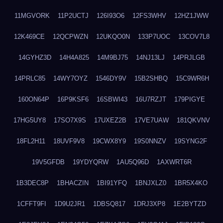
11MGVORK
11P2UCTJ
126I93O6
12FS3WHV
12HZ1JWW
12K469CE
12QCPWZN
12UKQO0N
133P7UOC
13COV7L8
14GYHZ3D
14H4A825
14M9BJ75
14NJ13LJ
14PRJLGB
14PRLC85
14WY7OYZ
1546DY9V
15B2SHBQ
15C9WR6H
160ON64P
16P9KSF6
16SBWI43
16U7RZJT
179PIGYE
17HG5UY8
17SO7X9S
17UXEZ2B
17VE7UAW
181QKVNV
18FL2H11
18UVF9V8
19CWX8Y9
19S0NNZV
19SYNG2F
19V5GFDB
19YDYQRW
1AU5Q96D
1AXWRT6R
1B3DEC8P
1BHACZIN
1BI91YFQ
1BNJXLZ0
1BR5X4KO
1CFFT9FI
1D9U2JR1
1DBSQ817
1DRJ3XP8
1E2BYTZD