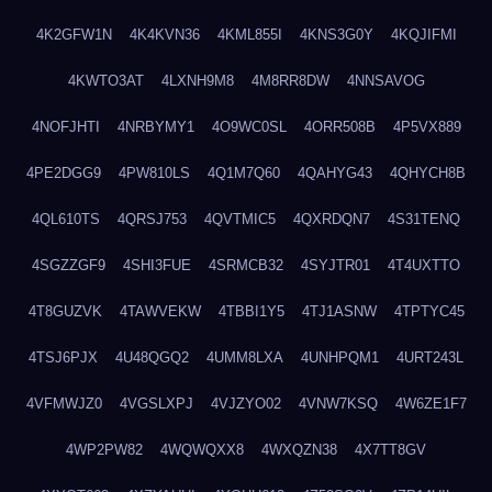
4K2GFW1N
4K4KVN36
4KML855I
4KNS3G0Y
4KQJIFMI
4KWTO3AT
4LXNH9M8
4M8RR8DW
4NNSAVOG
4NOFJHTI
4NRBYMY1
4O9WC0SL
4ORR508B
4P5VX889
4PE2DGG9
4PW810LS
4Q1M7Q60
4QAHYG43
4QHYCH8B
4QL610TS
4QRSJ753
4QVTMIC5
4QXRDQN7
4S31TENQ
4SGZZGF9
4SHI3FUE
4SRMCB32
4SYJTR01
4T4UXTTO
4T8GUZVK
4TAWVEKW
4TBBI1Y5
4TJ1ASNW
4TPTYC45
4TSJ6PJX
4U48QGQ2
4UMM8LXA
4UNHPQM1
4URT243L
4VFMWJZ0
4VGSLXPJ
4VJZYO02
4VNW7KSQ
4W6ZE1F7
4WP2PW82
4WQWQXX8
4WXQZN38
4X7TT8GV