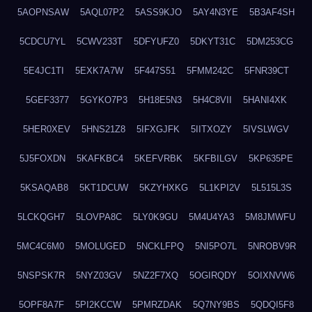
5AOPNSAW
5AQL07P2
5ASS9KJO
5AY4N3YE
5B3AF4SH
5CDCU7YL
5CWV233T
5DFYUFZ0
5DKYT31C
5DM253CG
5E4JC1TI
5EXK7A7W
5F447S51
5FMM242C
5FNR39CT
5GEF3377
5GYKO7P3
5H18E5N3
5H4C8VII
5HANI4XK
5HER0XEV
5HNS21Z8
5IFXGJFK
5IITXOZY
5IVSLWGV
5J5FOXDN
5KAFKBC4
5KEFVRBK
5KFBILGV
5KP635PE
5KSAQAB8
5KT1DCUW
5KZYHXKG
5L1KPI2V
5L515L3S
5LCKQGH7
5LOVPA8C
5LY0K9GU
5M4U4YA3
5M8JMWFU
5MC4C6M0
5MOLUGED
5NCKLFPQ
5NI5PO7L
5NROBV9R
5NSPSK7R
5NYZ03GV
5NZ2F7XQ
5OGIRQDY
5OIXNVW6
5OPF8A7F
5PI2KCCW
5PMRZDAK
5Q7NY9BS
5QDQI5F8