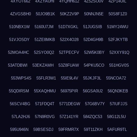
4XYOT662
4XZYAUHI
4YQHH612
4Z52SO0V
4ZP14UIL
4ZVGSBH0
50JO9B1K
50KZ2V9P
50NNJN5E
50S8F1Z0
510NBX1W
5160U7JM
51D7XGKL
51JUGSIB
51MY24WU
51VJOSDY
51ZE8MKB
522X4O28
52D4GH9B
52FJKYTB
52MOA4HC
52SYO0Q2
52TPECFV
52W5K0BY
52XXY91Q
53ATDBWI
53EKZAMH
53Z8FUAW
54PKU5CO
551HGV0S
553WPS4S
55FLR3W1
55IE9L4V
55JKJF3L
55NCOA72
55QDIRSM
55XAQHMU
56975PIR
56GSA0U2
56QN3KEB
56SCV4BG
571FDQ4T
5771DEGW
57G6BV7Y
57IUFJJS
57LA2HJ6
57N9R0VG
57Z141YR
584ZQC53
58G12L5U
595U946N
59BSESDJ
59FRMR7X
59T11ZKH
5AFUR9TL