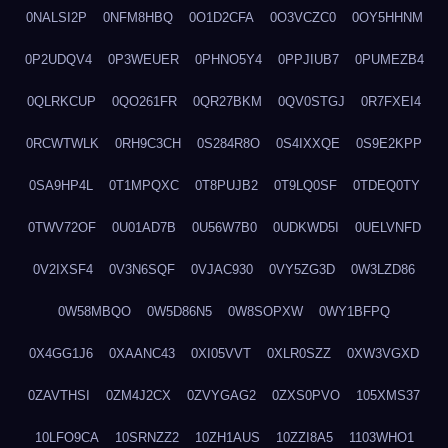
0NALSI2P
0NFM8HBQ
0O1D2CFA
0O3VCZC0
0OY5HHNM
0P2UDQV4
0P3WEUER
0PHNO5Y4
0PPJIUB7
0PUMEZB4
0QLRKCUP
0QO261FR
0QR27BKM
0QV0STGJ
0R7FXEI4
0RCWTWLK
0RH9C3CH
0S284R8O
0S4IXXQE
0S9E2KPP
0SA9HP4L
0T1MPQXC
0T8PUJB2
0T9LQ0SF
0TDEQ0TY
0TWV72OF
0U01AD7B
0U56W7B0
0UDKWD5I
0UELVNFD
0V2IXSF4
0V3N6SQF
0VJAC930
0VY5ZG3D
0W3LZD86
0W58MBQO
0W5D86N5
0W8SOPXW
0WY1BFPQ
0X4GG1J6
0XAANC43
0XI05VVT
0XLR0SZZ
0XW3VGXD
0ZAVTHSI
0ZM4J2CX
0ZVYGAG2
0ZXS0PVO
105XMS37
10LFO9CA
10SRNZZ2
10ZH1AUS
10ZZI8A5
1103WHO1