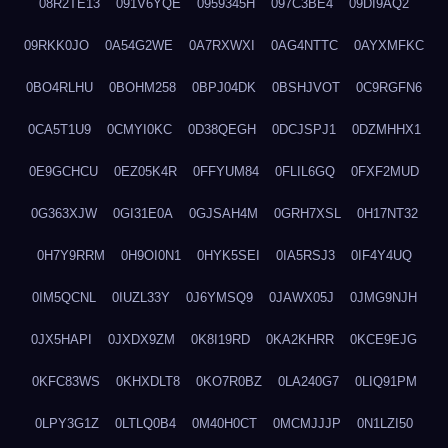
08R2TE13
091V6YQE
0959345H
097C3BE4
09DI9AQ2
09RKK0JO
0A54G2WE
0A7RXWXI
0AG4NTTC
0AYXMFKC
0BO4RLHU
0BOHM258
0BPJ04DK
0BSHJVOT
0C9RGFN6
0CA5T1U9
0CMYI0KC
0D38QEGH
0DCJSPJ1
0DZMHHX1
0E9GCHCU
0EZ05K4R
0FFYUM84
0FLIL6GQ
0FXF2MUD
0G363XJW
0GI31E0A
0GJSAH4M
0GRH7XSL
0H17NT32
0H7Y9RRM
0H9OI0N1
0HYK5SEI
0IA5RSJ3
0IF4Y4UQ
0IM5QCNL
0IUZL33Y
0J6YMSQ9
0JAWX05J
0JMG9NJH
0JX5HAPI
0JXDX9ZM
0K8I19RD
0KA2KHRR
0KCE9EJG
0KFC83WS
0KHXDLT8
0KO7R0BZ
0LA240G7
0LIQ91PM
0LPY3G1Z
0LTLQ0B4
0M40H0CT
0MCMJJJP
0N1LZI50