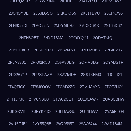
2HO7QAUP
2HYWPJNU
2IIHI162
2J4TVL9Q
2JDKS9WZ
2JG4QYDE
2JSJLGSQ
2KKCIQS5
2KL1TDVU
2LCI7CW6
2LN9C5H3
2LVOI55N
2M7YMERZ
2MIQDBKK
2N165DB2
2NFH8OET
2NXDJSMA
2OC6YQYJ
2ODHTNIQ
2OYOC8EB
2P5KVO7J
2PB26F91
2PFU2MB3
2PGICZT7
2PJA33U1
2PK01RCU
2Q6V9UEG
2QFIABDG
2QYABSTR
2R02B74P
2RPXRAZM
2SAV54DE
2SS1XHM0
2T0TIR21
2T4QFIOC
2T8M8OOV
2TGAD2ZO
2TMUAAY5
2TOT3HO1
2TT1JPJ0
2TVCNBU8
2TWC2CET
2U1JCAWR
2UABCBNW
2UBGKVBI
2UFYK23Q
2UHBAVSU
2UT1DWVT
2VA5KTQ4
2VUSTJE1
2VY55Q8B
2W29565T
2W496244
2WADJS4M