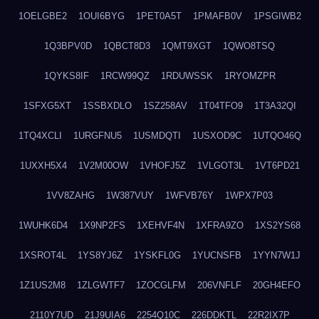
1OELGBE2
1OUI6BYG
1PET0A5T
1PMAFB0V
1PSGIWB2
1Q3BPV0D
1QBCT8D3
1QMT9XGT
1QWO8TSQ
1QYKS8IF
1RCW99QZ
1RDUWSSK
1RYOMZPR
1SFXG5XT
1SSBXDLO
1SZ258AV
1T04TFO9
1T3A32QI
1TQ4XCLI
1URGFNU5
1USMDQTI
1USXOD9C
1UTQO46Q
1UXXH5X4
1V2M00OW
1VHOFJ5Z
1VLGOT3L
1VT6PD21
1VV8ZAHG
1W387VUY
1WFVB76Y
1WPX7P03
1WUHK6D4
1X9NP2FS
1XEHVF4N
1XFRA9ZO
1XS2YS68
1XSROT4L
1YS8YJ6Z
1YSKFL0G
1YUCNSFB
1YYN7W1J
1Z1US2M8
1ZLGWTF7
1ZOCGLFM
206VNFLF
20GH4EFO
2110Y7UD
21J9UIA6
2254Q10C
226DDKTL
22R2IX7P