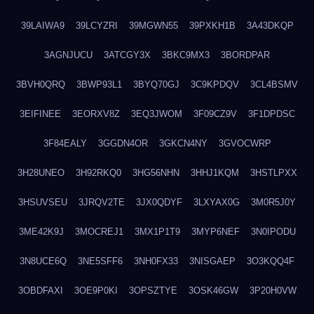
39LAIWA9
39LCYZRI
39MGWN55
39PXKH1B
3A43DKQP
3AGNJUCU
3ATCGY3X
3BKC9MX3
3BORDPAR
3BVH0QRQ
3BWP93L1
3BYQ70GJ
3C9KPDQV
3CL4BSMV
3EIFINEE
3EORXV8Z
3EQ3JWOM
3F09CZ9V
3F1DPDSC
3F84EALY
3GGDN4OR
3GKCN4NY
3GVOCWRP
3H28UNEO
3H92RKQ0
3HG56NHN
3HHJ1KQM
3HSTLPXX
3HSUVSEU
3JRQV2TE
3JX0QDYF
3LXYAX0G
3M0R5J0Y
3ME42K9J
3MOCREJ1
3MX1P1T9
3MYP6NEF
3N0IPODU
3N8UCE6Q
3NE5SFF6
3NH0FX33
3NISGAEP
3O3KQQ4F
3OBDFAXI
3OE9P0KI
3OPSZTYE
3OSK46GW
3P20H0VW