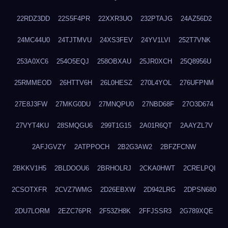
22RDZ3DD
22S5F4PR
22XXR3UO
232PTAJG
24AZ56D2
24MC44U0
24TJTMVU
24XS3FEV
24YV1LVI
252T7VNK
253A0XC6
254O5EQJ
258OBXAU
25JR0XCH
25Q8956U
25RMMEOD
26HTTV6H
26L0HESZ
270L4YOL
276UFPNM
27E8J3FW
27MKG0DU
27MNQPU0
27NBD68F
27O3D674
27VYT4KU
28SMQGU6
299T1G15
2A01R6QT
2AAYZL7V
2AFJGVZY
2ATPPOCH
2B2G3AW2
2BFZFCNW
2BKKV1H5
2BLDOOU6
2BRHOLRJ
2CKA0HWT
2CRELPQI
2CSOTXFR
2CVZ7WMG
2D26EBXW
2D942LRG
2DPSN680
2DU7LORM
2EZC76PR
2F53ZH8K
2FFJSSR3
2G789XQE