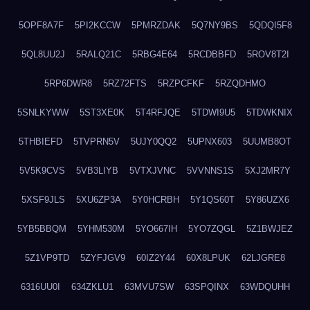
5OPF8A7F
5PI2KCCW
5PMRZDAK
5Q7NY9BS
5QDQI5F8
5QL8UU2J
5RALQ21C
5RBG4E64
5RCDBBFD
5ROV8T2I
5RP6DWR8
5RZ72FTS
5RZPCFKF
5RZQDHMO
5SNLKYWW
5ST3XE0K
5T4RFJQE
5TDWI9U5
5TDWKNIX
5THBIEFD
5TVPRN5V
5UJY0QQ2
5UPNX603
5UUMB8OT
5V5K9CVS
5VB3LIYB
5VTXJVNC
5VVNNS1S
5XJ2MR7Y
5XSF9JLS
5XU6ZP3A
5Y0HCRBH
5Y1QS60T
5Y86UZX6
5YB5BBQM
5YHM530M
5YO667IH
5YO7ZQGL
5Z1BWJEZ
5Z1VP9TD
5ZYFJGV9
60IZ2Y44
60X8LPUK
62LJGRE8
6316UU0I
634ZKLU1
63MVU7SW
63SPQINX
63WDQUHH