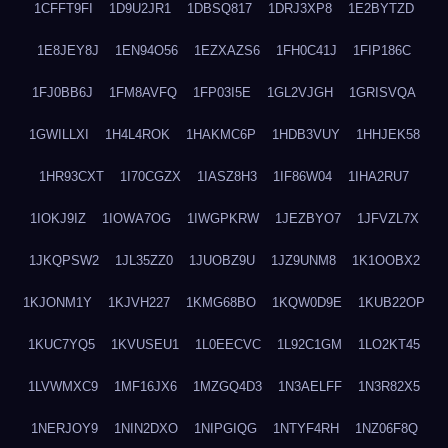
1CFFT9FI
1D9U2JR1
1DBSQ817
1DRJ3XP8
1E2BYTZD
1E8JEY8J
1EN94O56
1EZXAZS6
1FH0C41J
1FIP186C
1FJ0BB6J
1FM8AVFQ
1FP03I5E
1GL2VJGH
1GRISVQA
1GWILLXI
1H4L4ROK
1HAKMC6P
1HDB3VUY
1HHJEK58
1HR93CXT
1I70CGZX
1IASZ8H3
1IF86W04
1IHA2RU7
1IOKJ9IZ
1IOWA7OG
1IWGPKRW
1JEZBYO7
1JFVZL7X
1JKQPSW2
1JL35ZZ0
1JUOBZ9U
1JZ9UNM8
1K1OOBX2
1KJONM1Y
1KJVH227
1KMG68BO
1KQW0D9E
1KUB22OP
1KUC7YQ5
1KVUSEU1
1L0EECVC
1L92C1GM
1LO2KT45
1LVWMXC9
1MF16JX6
1MZGQ4D3
1N3AELFF
1N3R82X5
1NERJOY9
1NIN2DXO
1NIPGIQG
1NTYF4RH
1NZ06F8Q