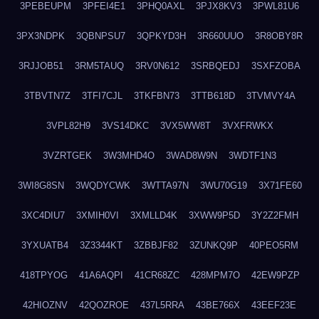
3PEBEUPM
3PFEI4E1
3PHQ0AXL
3PJX8KV3
3PWL81U6
3PX3NDPK
3QBNPSU7
3QPKYD3H
3R660UUO
3R8OBY8R
3RJJOB51
3RM5TAUQ
3RV0N612
3SRBQEDJ
3SXFZOBA
3TBVTN7Z
3TFI7CJL
3TKFBN73
3TTB618D
3TVMVY4A
3VPL82H9
3VS14DKC
3VX5WW8T
3VXFRWKX
3VZRTGEK
3W3MHD4O
3WAD8W9N
3WDTF1N3
3WI8G8SN
3WQDYCWK
3WTTA97N
3WU70G19
3X71FE60
3XC4DIU7
3XMIH0VI
3XMLLD4K
3XWW9P5D
3Y2Z2FMH
3YXUATB4
3Z3344KT
3ZBBJF82
3ZUNKQ9P
40PEO5RM
418TPYOG
41A6AQPI
41CR68ZC
428MPM7O
42EW9PZP
42HIOZNV
42QOZROE
437L5RRA
43BE766X
43EEF23E