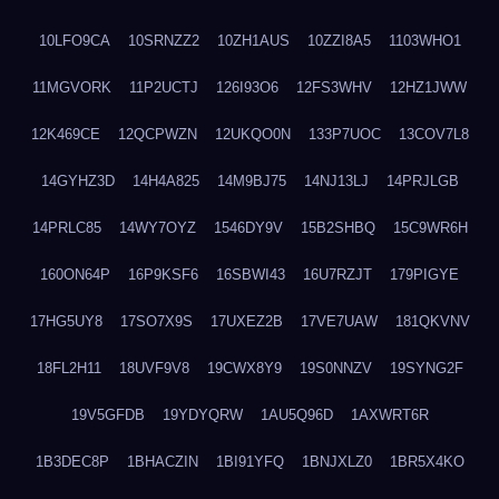
10LFO9CA
10SRNZZ2
10ZH1AUS
10ZZI8A5
1103WHO1
11MGVORK
11P2UCTJ
126I93O6
12FS3WHV
12HZ1JWW
12K469CE
12QCPWZN
12UKQO0N
133P7UOC
13COV7L8
14GYHZ3D
14H4A825
14M9BJ75
14NJ13LJ
14PRJLGB
14PRLC85
14WY7OYZ
1546DY9V
15B2SHBQ
15C9WR6H
160ON64P
16P9KSF6
16SBWI43
16U7RZJT
179PIGYE
17HG5UY8
17SO7X9S
17UXEZ2B
17VE7UAW
181QKVNV
18FL2H11
18UVF9V8
19CWX8Y9
19S0NNZV
19SYNG2F
19V5GFDB
19YDYQRW
1AU5Q96D
1AXWRT6R
1B3DEC8P
1BHACZIN
1BI91YFQ
1BNJXLZ0
1BR5X4KO