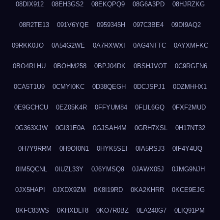
08DIX912
08EH3GS2
08EKQPQ9
08G6A3PD
08HJRZKG
08R2TE13
091V6YQE
0959345H
097C3BE4
09DI9AQ2
09RKK0JO
0A54G2WE
0A7RXWXI
0AG4NTTC
0AYXMFKC
0BO4RLHU
0BOHM258
0BPJ04DK
0BSHJVOT
0C9RGFN6
0CA5T1U9
0CMYI0KC
0D38QEGH
0DCJSPJ1
0DZMHHX1
0E9GCHCU
0EZ05K4R
0FFYUM84
0FLIL6GQ
0FXF2MUD
0G363XJW
0GI31E0A
0GJSAH4M
0GRH7XSL
0H17NT32
0H7Y9RRM
0H9OI0N1
0HYK5SEI
0IA5RSJ3
0IF4Y4UQ
0IM5QCNL
0IUZL33Y
0J6YMSQ9
0JAWX05J
0JMG9NJH
0JX5HAPI
0JXDX9ZM
0K8I19RD
0KA2KHRR
0KCE9EJG
0KFC83WS
0KHXDLT8
0KO7R0BZ
0LA240G7
0LIQ91PM