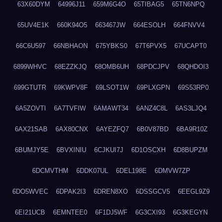
63X60DYM
64996J11
659M6G4O
65TIBAG5
65TN6NPQ
65UV4E1K
660K94O5
663467JW
664ESOLH
664FNVV4
66C6U597
66NBHAON
675YBKS0
67T6PVX5
67UCAPT0
6899WHVC
68EZZKJQ
68OMB6UH
68PDCJPV
68QHDOI3
699GTUTR
69KWPV8F
69LSOT1W
69PLXGPN
69S53RP0
6A5ZOVTI
6A7TVFIW
6AMAWT34
6ANZ4C8L
6AS3LJQ4
6AX21SAB
6AX80CNX
6AYEZFQ7
6B0V87BD
6BA9R10Z
6BUMJY5E
6BVXINIU
6CJKUI7J
6D1OSCXH
6D8BUPZM
6DCMVTHM
6DDK07UL
6DEL198E
6DMVW7ZP
6DO5WVEC
6DPAK2I3
6DREN8XO
6DSSGCV5
6EEGL9Z9
6EI21UCB
6EMNTEE0
6F1DJ5WF
6G3CXI93
6G3KEGYN