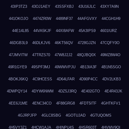
43IP3TZ3
43OJ1AEY
43SSFXBJ
43U16JLC
43XY7A9N
441OKOJO
4474ZR0W
4489NF37
44AFGVXY
44CGH1H9
44E14L85
44VA5KJF
44XI8AFW
45A3IPS9
4601IURZ
46DGB3L9
46DLKJV6
46KT56QV
4728GJZN
47CQFY0O
47JMVITW
47TRZS70
47W8J2J2
48QJBQ0X
49MZ8W4O
49R1GYE9
49SPF3MJ
49WWVPJU
4B13IA3F
4B1N5SGO
4BOKJ6KQ
4C9HCESS
4D64LFAR
4D90P4CC
4DV2LKB3
4DWPQY14
4DYW6NWM
4DZ5J3RQ
4E402GTO
4E4R43JK
4EE6J1ME
4ENC34CO
4F88GRG8
4FDT5ITF
4GHTKFV1
4GJRPJFP
4GLC8SBG
4GOTUJAD
4GTUQOMS
4H5VY3Z1
4HCW1AJA
4HINPU4S
4HSR603T
4HVMV9QI