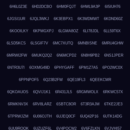
6H6L0Z3E
6HD2DCBO
6HM0FQJT
6HWL9A3P
6I5IUH76
6JGSI1UR
6JQL3WKJ
6K3EBPX1
6K3WDMWT
6KDND60Z
6KOOILKY
6KPMGXPJ
6LGMA8OZ
6LI78JDL
6LL59T6X
6LSD5KCS
6LSGIF7V
6MC7XUTQ
6MNBISNE
6MRU4GHW
6MRWI2FW
6MUKQ2Q2
6N6MCPD2
6N8H9PB2
6NS1JPER
6NTR3U7I
6OXMG49D
6PHYGAFF
6PM1Z7A5
6PO2WC0X
6PPNPOF5
6Q23B2FW
6QE19FL3
6QEEKCMR
6QKOAUOS
6QVIJ1K1
6R431JL5
6RGMWOLX
6RKWC57X
6RMKNV3X
6RV8LARZ
6SBTC8OR
6T3R3AJM
6TKE2JE3
6TPRWJZM
6U06OJTH
6UJEQ0CF
6UQ42P16
6UTK14DG
6UU9ROQK
6UZUZF6L
6V4POCW2
6V6FZLKN
6VJVHI57