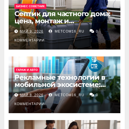
БИЗНЕС СОВЕТНИК
Септик для частного дома:
цена, монтаж и
организация автономной
МАЙ 9, 2026
METCOM16_RU
0
канализации
КОММЕНТАРИИ
ГАРАЖ И АВТО
Рекламные технологии в
мобильной экосистеме:
ключевые сервисы и
МАЙ 8, 2026
METCOM16_RU
0
принципы работы
КОММЕНТАРИИ