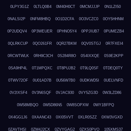
0LPY3G1Z
0LTLQ0B4
0M40H0CT
0MCMJJJP
0N1LZI50
0NALSI2P
0NFM8HBQ
0O1D2CFA
0O3VCZC0
0OY5HHNM
0P2UDQV4
0P3WEUER
0PHNO5Y4
0PPJIUB7
0PUMEZB4
0QLRKCUP
0QO261FR
0QR27BKM
0QV0STGJ
0R7FXEI4
0RCWTWLK
0RH9C3CH
0S284R8O
0S4IXXQE
0S9E2KPP
0SA9HP4L
0T1MPQXC
0T8PUJB2
0T9LQ0SF
0TDEQ0TY
0TWV72OF
0U01AD7B
0U56W7B0
0UDKWD5I
0UELVNFD
0V2IXSF4
0V3N6SQF
0VJAC930
0VY5ZG3D
0W3LZD86
0W58MBQO
0W5D86N5
0W8SOPXW
0WY1BFPQ
0X4GG1J6
0XAANC43
0XI05VVT
0XLR0SZZ
0XW3VGXD
0ZAVTHSI
0ZM4J2CX
0ZVYGAG2
0ZXS0PVO
105XMS37