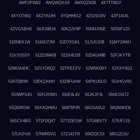
4WP2PW82
4WQWQXX8
4WXQZN38
4X7TT8GV
4XYOT662
4XZYAUHI
4YQHH612
4Z52SO0V
4ZP14UIL
4ZVGSBH0
50JO9B1K
50KZ2V9P
50NNJN5E
50S8F1Z0
510NBX1W
5160U7JM
51D7XGKL
51JUGSIB
51MY24WU
51VJOSDY
51ZE8MKB
522X4O28
52D4GH9B
52FJKYTB
52MOA4HC
52SYO0Q2
52TPECFV
52W5K0BY
52XXY91Q
53ATDBWI
53EKZAMH
53Z8FUAW
54PKU5CO
551HGV0S
553WPS4S
55FLR3W1
55IE9L4V
55JKJF3L
55NCOA72
55QDIRSM
55XAQHMU
56975PIR
56GSA0U2
56QN3KEB
56SCV4BG
571FDQ4T
5771DEGW
57G6BV7Y
57IUFJJS
57LA2HJ6
57N9R0VG
57Z141YR
584ZQC53
58G12L5U