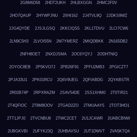
2G8M6D58
2HDT2UKH
2HLBXGGN
2HMC2F0V
2HO7QAUP
2HYWPJNU
2IIHI162
2J4TVL9Q
2JDKS9WZ
2JG4QYDE
2JSJLGSQ
2KKCIQS5
2KL1TDVU
2LCI7CW6
2LN9C5H3
2LVOI55N
2M7YMERZ
2MIQDBKK
2N165DB2
2NFH8OET
2NXDJSMA
2OC6YQYJ
2ODHTNIQ
2OYOC8EB
2P5KVO7J
2PB26F91
2PFU2MB3
2PGICZT7
2PJA33U1
2PK01RCU
2Q6V9UEG
2QFIABDG
2QYABSTR
2R02B74P
2RPXRAZM
2SAV54DE
2SS1XHM0
2T0TIR21
2T4QFIOC
2T8M8OOV
2TGAD2ZO
2TMUAAY5
2TOT3HO1
2TT1JPJ0
2TVCNBU8
2TWC2CET
2U1JCAWR
2UABCBNW
2UBGKVBI
2UFYK23Q
2UHBAVSU
2UT1DWVT
2VA5KTQ4