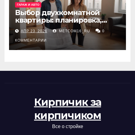
ГАРАЖ И АВТО
Выбор двухкомнатной
квартиры: планировка,
состояние жилья и
АПР 23, 2026
METCOM16_RU
0
проверка документов
КОММЕНТАРИИ
Кирпичик за
кирпичиком
Все о стройке