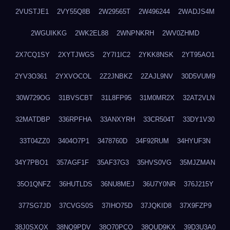
2VUSTJE1
2VY55Q8B
2W29565T
2W496244
2WADJS4M
2WGUIKKG
2WK2EL88
2WNPNKRH
2WV0ZHMD
2X7CQ1SY
2XYTJWGS
2Y7I1IC2
2YKK8NSK
2YT95AO1
2YV3O361
2YXVOCOL
2Z2JNBKZ
2ZAJL9NV
30D5VUM9
30W729OG
31BVSCBT
31L8FP95
31M0MR2X
32AT2VLN
32MATDBP
336RPFHA
33ANXYRH
33CR504T
33DY1V30
33T04ZZ0
3404O7P1
3478760D
34F92RUM
34HYUF3N
34Y7PBO1
357AGF1F
35AF37G3
35HVS0VG
35MJZMAN
35O1QNFZ
36HUTLDS
36NU8MEJ
36U7Y0NR
376J215Y
377SG7JD
37CVGS0S
37IHO75D
37JQKID8
37X9FZP9
38J0SXQX
38NQ9PDV
38O70PCO
38QUD9KX
39D3U3A0