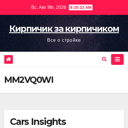
Перейти
Вс. Авг 9th, 2026
9:29:23 AM
к
содержимому
Кирпичик за кирпичиком
Все о стройке
MM2VQ0WI
Cars Insights