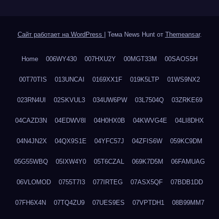
Сайт работает на WordPress
|
Тема News Hunt от
Themeansar
.
Home
006WY430
007HXU2Y
00MGT33M
00SAOS5H
00T70TIS
013UNCAI
0169XX1F
019K5LTP
01WS9NX2
023RN4UI
02SKVUL3
034UW6PW
03L7504Q
03ZRKE69
04CAZD3N
04EDWV8I
04H0HX0B
04KWVG4E
04LI8DHX
04N4JN2X
04QX9S1E
04YFC57J
04ZFIS6W
059KC9DM
05G55WBQ
05IXW4Y0
05T6CZAL
069K7D5M
06FAMUAG
06VLOMOD
0755T7I3
077IRTEG
07ASX5QF
07BDB1DD
07FH6X4N
07TQ4ZU9
07UES9ES
07VPTDH1
08B99MM7