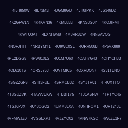
4I5H850W
4IL73M3I
4JGM8GIJ
4JH8IPKK
4JS349D2
4K2GFW1N
4K4KVN36
4KML855I
4KNS3G0Y
4KQJIFMI
4KWTO3AT
4LXNH9M8
4M8RR8DW
4NNSAVOG
4NOFJHTI
4NRBYMY1
4O9WC0SL
4ORR508B
4P5VX889
4PE2DGG9
4PW810LS
4Q1M7Q60
4QAHYG43
4QHYCH8B
4QL610TS
4QRSJ753
4QVTMIC5
4QXRDQN7
4S31TENQ
4SGZZGF9
4SHI3FUE
4SRMCB32
4SYJTR01
4T4UXTTO
4T8GUZVK
4TAWVEKW
4TBBI1Y5
4TJ1ASNW
4TPTYC45
4TSJ6PJX
4U48QGQ2
4UMM8LXA
4UNHPQM1
4URT243L
4VFMWJZ0
4VGSLXPJ
4VJZYO02
4VNW7KSQ
4W6ZE1F7