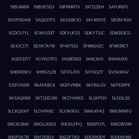
595U946N
59BSESDJ
59FRMR7X
59T11ZKH
5AFUR9TL
5AOPNSAW
5AQL07P2
5ASS9KJO
5AY4N3YE
5B3AF4SH
5CDCU7YL
5CWV233T
5DFYUFZ0
5DKYT31C
5DM253CG
5E4JC1TI
5EXK7A7W
5F447S51
5FMM242C
5FNR39CT
5GEF3377
5GYKO7P3
5H18E5N3
5H4C8VII
5HANI4XK
5HER0XEV
5HNS21Z8
5IFXGJFK
5IITXOZY
5IVSLWGV
5J5FOXDN
5KAFKBC4
5KEFVRBK
5KFBILGV
5KP635PE
5KSAQAB8
5KT1DCUW
5KZYHXKG
5L1KPI2V
5L515L3S
5LCKQGH7
5LOVPA8C
5LY0K9GU
5M4U4YA3
5M8JMWFU
5MC4C6M0
5MOLUGED
5NCKLFPQ
5NI5PO7L
5NROBV9R
5NSPSK7R
5NYZ03GV
5NZ2F7XQ
5OGIRQDY
5OIXNVW6