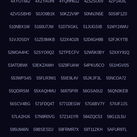
4XYOT662
4XZYAUHI
4YQHH612
4Z52SO0V
4ZP14UIL
4ZVGSBH0
50JO9B1K
50KZ2V9P
50NNJN5E
50S8F1Z0
510NBX1W
5160U7JM
51D7XGKL
51JUGSIB
51MY24WU
51VJOSDY
51ZE8MKB
522X4O28
52D4GH9B
52FJKYTB
52MOA4HC
52SYO0Q2
52TPECFV
52W5K0BY
52XXY91Q
53ATDBWI
53EKZAMH
53Z8FUAW
54PKU5CO
551HGV0S
553WPS4S
55FLR3W1
55IE9L4V
55JKJF3L
55NCOA72
55QDIRSM
55XAQHMU
56975PIR
56GSA0U2
56QN3KEB
56SCV4BG
571FDQ4T
5771DEGW
57G6BV7Y
57IUFJJS
57LA2HJ6
57N9R0VG
57Z141YR
584ZQC53
58G12L5U
595U946N
59BSESDJ
59FRMR7X
59T11ZKH
5AFUR9TL