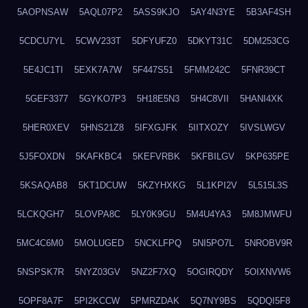
5AOPNSAW
5AQL07P2
5ASS9KJO
5AY4N3YE
5B3AF4SH
5CDCU7YL
5CWV233T
5DFYUFZ0
5DKYT31C
5DM253CG
5E4JC1TI
5EXK7A7W
5F447S51
5FMM242C
5FNR39CT
5GEF3377
5GYKO7P3
5H18E5N3
5H4C8VII
5HANI4XK
5HER0XEV
5HNS21Z8
5IFXGJFK
5IITXOZY
5IVSLWGV
5J5FOXDN
5KAFKBC4
5KEFVRBK
5KFBILGV
5KP635PE
5KSAQAB8
5KT1DCUW
5KZYHXKG
5L1KPI2V
5L515L3S
5LCKQGH7
5LOVPA8C
5LY0K9GU
5M4U4YA3
5M8JMWFU
5MC4C6M0
5MOLUGED
5NCKLFPQ
5NI5PO7L
5NROBV9R
5NSPSK7R
5NYZ03GV
5NZ2F7XQ
5OGIRQDY
5OIXNVW6
5OPF8A7F
5PI2KCCW
5PMRZDAK
5Q7NY9BS
5QDQI5F8