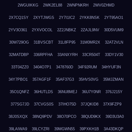
2WGUIKKG
2WK2EL88
2WNPNKRH
2WV0ZHMD
2X7CQ1SY
2XYTJWGS
2Y7I1IC2
2YKK8NSK
2YT95AO1
2YV3O361
2YXVOCOL
2Z2JNBKZ
2ZAJL9NV
30D5VUM9
30W729OG
31BVSCBT
31L8FP95
31M0MR2X
32AT2VLN
32MATDBP
336RPFHA
33ANXYRH
33CR504T
33DY1V30
33T04ZZ0
3404O7P1
3478760D
34F92RUM
34HYUF3N
34Y7PBO1
357AGF1F
35AF37G3
35HVS0VG
35MJZMAN
35O1QNFZ
36HUTLDS
36NU8MEJ
36U7Y0NR
376J215Y
377SG7JD
37CVGS0S
37IHO75D
37JQKID8
37X9FZP9
38J0SXQX
38NQ9PDV
38O70PCO
38QUD9KX
39D3U3A0
39LAIWA9
39LCYZRI
39MGWN55
39PXKH1B
3A43DKQP