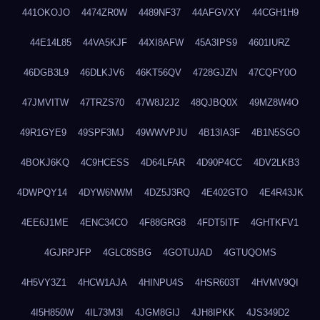
441OKOJO
4474ZR0W
4489NF37
44AFGVXY
44CGH1H9
44E14L85
44VA5KJF
44XI8AFW
45A3IPS9
4601IURZ
46DGB3L9
46DLKJV6
46KT56QV
4728GJZN
47CQFY0O
47JMVITW
47TRZS70
47W8J2J2
48QJBQ0X
49MZ8W4O
49R1GYE9
49SPF3MJ
49WWVPJU
4B13IA3F
4B1N5SGO
4BOKJ6KQ
4C9HCESS
4D64LFAR
4D90P4CC
4DV2LKB3
4DWPQY14
4DYW6NWM
4DZ5J3RQ
4E402GTO
4E4R43JK
4EE6J1ME
4ENC34CO
4F88GRG8
4FDT5ITF
4GHTKFV1
4GJRPJFP
4GLC8SBG
4GOTUJAD
4GTUQOMS
4H5VY3Z1
4HCW1AJA
4HINPU4S
4HSR603T
4HVMV9QI
4I5H850W
4IL73M3I
4JGM8GIJ
4JH8IPKK
4JS349D2