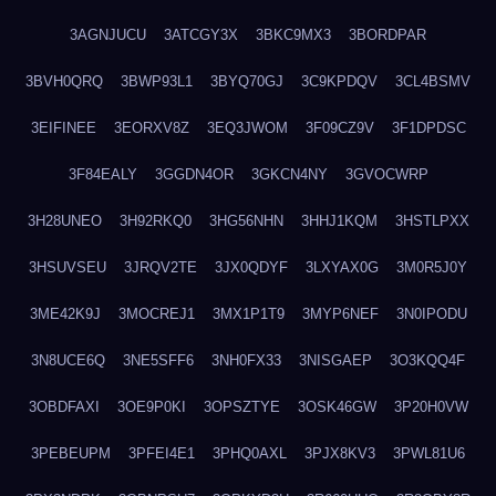
3AGNJUCU
3ATCGY3X
3BKC9MX3
3BORDPAR
3BVH0QRQ
3BWP93L1
3BYQ70GJ
3C9KPDQV
3CL4BSMV
3EIFINEE
3EORXV8Z
3EQ3JWOM
3F09CZ9V
3F1DPDSC
3F84EALY
3GGDN4OR
3GKCN4NY
3GVOCWRP
3H28UNEO
3H92RKQ0
3HG56NHN
3HHJ1KQM
3HSTLPXX
3HSUVSEU
3JRQV2TE
3JX0QDYF
3LXYAX0G
3M0R5J0Y
3ME42K9J
3MOCREJ1
3MX1P1T9
3MYP6NEF
3N0IPODU
3N8UCE6Q
3NE5SFF6
3NH0FX33
3NISGAEP
3O3KQQ4F
3OBDFAXI
3OE9P0KI
3OPSZTYE
3OSK46GW
3P20H0VW
3PEBEUPM
3PFEI4E1
3PHQ0AXL
3PJX8KV3
3PWL81U6