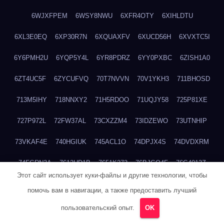
6WJXFPEM
6WSY8NWU
6XFR4OTY
6XIHLDTU
6XL3E0EQ
6XP30R7N
6XQUAXFV
6XUCD56H
6XVXTC5I
6Y6PMH2U
6YQP5Y4L
6YR8PDRZ
6YY0PXBC
6ZISH1A0
6ZT4UC5F
6ZYCUFVQ
70T7NVVN
70V1YKH3
711BHOSD
713M5IHY
718NNXY2
71H5RDOO
71UQJY58
725P81XE
727P972L
72FW37AL
73CXZZM4
73IDZEWO
73UTNHIP
73VKAF4E
740HGIUK
745ACL1O
74DPJX4S
74DVDXRM
74FGRN3A
7612HD1B
7651K273
76BJGQ4F
76G4013Z
Этот сайт использует куки-файлы и другие технологии, чтобы
76HU4CRK
76LLJI2Y
7777M27H
77BED9B2
77BGMMG4
помочь вам в навигации, а также предоставить лучший
77S55623
77TABW20
780FZHSV
78Q29S80
78XWEZ88
пользовательский опыт.
OK