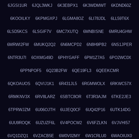
6JGSI1UR
6JQL3WKJ
6K3EBPX1
6K3WDMWT
6KDND60Z
6KOOILKY
6KPMGXPJ
6LGMA8OZ
6LI78JDL
6LL59T6X
6LSD5KCS
6LSGIF7V
6MC7XUTQ
6MNBISNE
6MRU4GHW
6MRWI2FW
6MUKQ2Q2
6N6MCPD2
6N8H9PB2
6NS1JPER
6NTR3U7I
6OXMG49D
6PHYGAFF
6PM1Z7A5
6PO2WC0X
6PPNPOF5
6Q23B2FW
6QE19FL3
6QEEKCMR
6QKOAUOS
6QVIJ1K1
6R431JL5
6RGMWOLX
6RKWC57X
6RMKNV3X
6RV8LARZ
6SBTC8OR
6T3R3AJM
6TKE2JE3
6TPRWJZM
6U06OJTH
6UJEQ0CF
6UQ42P16
6UTK14DG
6UU9ROQK
6UZUZF6L
6V4POCW2
6V6FZLKN
6VJVHI57
6VQ1DZQ1
6VZACB5E
6W0V02MY
6W1CRLU0
6WAOIUX0