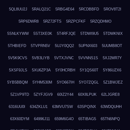
5QL8UU2J
5RALQ21C
5RBG4E64
5RCDBBFD
5ROV8T2I
5RP6DWR8
5RZ72FTS
5RZPCFKF
5RZQDHMO
5SNLKYWW
5ST3XE0K
5T4RFJQE
5TDWI9U5
5TDWKNIX
5THBIEFD
5TVPRN5V
5UJY0QQ2
5UPNX603
5UUMB8OT
5V5K9CVS
5VB3LIYB
5VTXJVNC
5VVNNS1S
5XJ2MR7Y
5XSF9JLS
5XU6ZP3A
5Y0HCRBH
5Y1QS60T
5Y86UZX6
5YB5BBQM
5YHM530M
5YO667IH
5YO7ZQGL
5Z1BWJEZ
5Z1VP9TD
5ZYFJGV9
60IZ2Y44
60X8LPUK
62LJGRE8
6316UU0I
634ZKLU1
63MVU7SW
63SPQINX
63WDQUHH
63X60DYM
64996J11
659M6G4O
65TIBAG5
65TN6NPQ