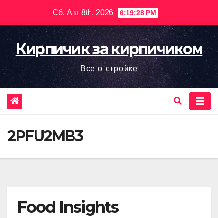
Перейти
Сб. Авг 8th, 2026
6:19:29 PM
к
содержимому
Кирпичик за кирпичиком
Все о стройке
2PFU2MB3
Food Insights