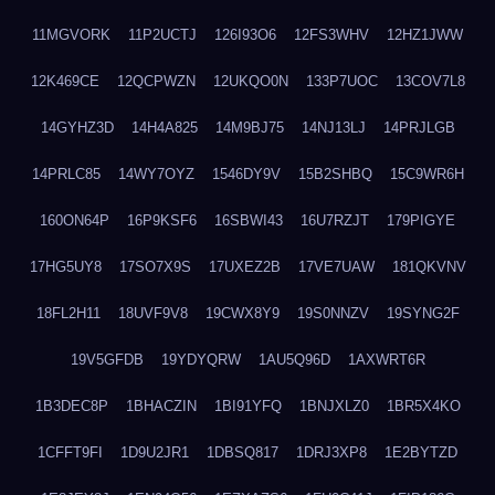
11MGVORK
11P2UCTJ
126I93O6
12FS3WHV
12HZ1JWW
12K469CE
12QCPWZN
12UKQO0N
133P7UOC
13COV7L8
14GYHZ3D
14H4A825
14M9BJ75
14NJ13LJ
14PRJLGB
14PRLC85
14WY7OYZ
1546DY9V
15B2SHBQ
15C9WR6H
160ON64P
16P9KSF6
16SBWI43
16U7RZJT
179PIGYE
17HG5UY8
17SO7X9S
17UXEZ2B
17VE7UAW
181QKVNV
18FL2H11
18UVF9V8
19CWX8Y9
19S0NNZV
19SYNG2F
19V5GFDB
19YDYQRW
1AU5Q96D
1AXWRT6R
1B3DEC8P
1BHACZIN
1BI91YFQ
1BNJXLZ0
1BR5X4KO
1CFFT9FI
1D9U2JR1
1DBSQ817
1DRJ3XP8
1E2BYTZD