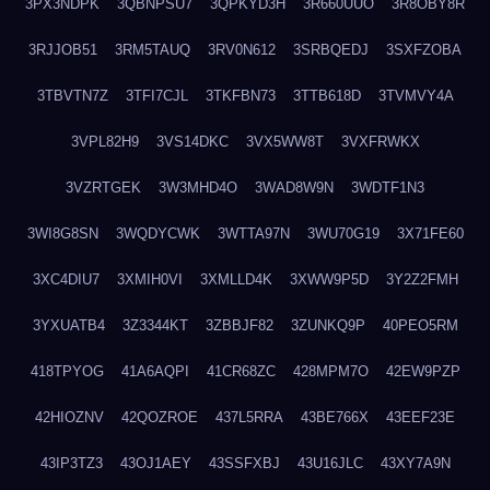
3PX3NDPK
3QBNPSU7
3QPKYD3H
3R660UUO
3R8OBY8R
3RJJOB51
3RM5TAUQ
3RV0N612
3SRBQEDJ
3SXFZOBA
3TBVTN7Z
3TFI7CJL
3TKFBN73
3TTB618D
3TVMVY4A
3VPL82H9
3VS14DKC
3VX5WW8T
3VXFRWKX
3VZRTGEK
3W3MHD4O
3WAD8W9N
3WDTF1N3
3WI8G8SN
3WQDYCWK
3WTTA97N
3WU70G19
3X71FE60
3XC4DIU7
3XMIH0VI
3XMLLD4K
3XWW9P5D
3Y2Z2FMH
3YXUATB4
3Z3344KT
3ZBBJF82
3ZUNKQ9P
40PEO5RM
418TPYOG
41A6AQPI
41CR68ZC
428MPM7O
42EW9PZP
42HIOZNV
42QOZROE
437L5RRA
43BE766X
43EEF23E
43IP3TZ3
43OJ1AEY
43SSFXBJ
43U16JLC
43XY7A9N