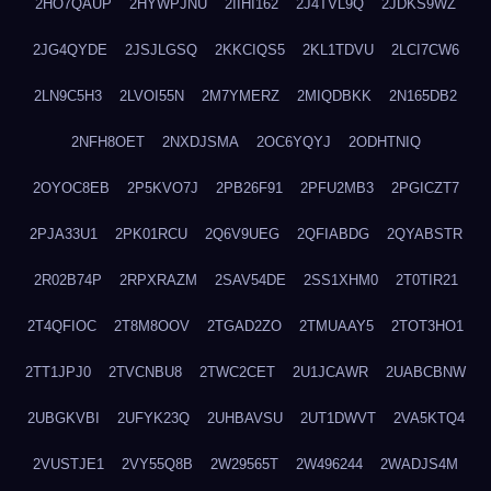
2HO7QAUP
2HYWPJNU
2IIHI162
2J4TVL9Q
2JDKS9WZ
2JG4QYDE
2JSJLGSQ
2KKCIQS5
2KL1TDVU
2LCI7CW6
2LN9C5H3
2LVOI55N
2M7YMERZ
2MIQDBKK
2N165DB2
2NFH8OET
2NXDJSMA
2OC6YQYJ
2ODHTNIQ
2OYOC8EB
2P5KVO7J
2PB26F91
2PFU2MB3
2PGICZT7
2PJA33U1
2PK01RCU
2Q6V9UEG
2QFIABDG
2QYABSTR
2R02B74P
2RPXRAZM
2SAV54DE
2SS1XHM0
2T0TIR21
2T4QFIOC
2T8M8OOV
2TGAD2ZO
2TMUAAY5
2TOT3HO1
2TT1JPJ0
2TVCNBU8
2TWC2CET
2U1JCAWR
2UABCBNW
2UBGKVBI
2UFYK23Q
2UHBAVSU
2UT1DWVT
2VA5KTQ4
2VUSTJE1
2VY55Q8B
2W29565T
2W496244
2WADJS4M