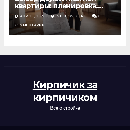
квартиры: планировка,
состояние жилья и
АПР 23, 2026
METCOM16_RU
0
проверка документов
КОММЕНТАРИИ
Кирпичик за
кирпичиком
Все о стройке