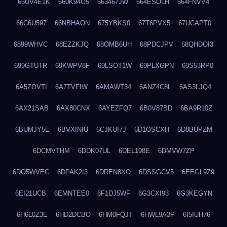
65UV4E1K
660K94O5
663467JW
664ESOLH
664FNVV4
66C6U597
66NBHAON
675YBKS0
67T6PVX5
67UCAPT0
6899WHVC
68EZZKJQ
68OMB6UH
68PDCJPV
68QHDOI3
699GTUTR
69KWPV8F
69LSOT1W
69PLXGPN
69S53RP0
6A5ZOVTI
6A7TVFIW
6AMAWT34
6ANZ4C8L
6AS3LJQ4
6AX21SAB
6AX80CNX
6AYEZFQ7
6B0V87BD
6BA9R10Z
6BUMJY5E
6BVXINIU
6CJKUI7J
6D1OSCXH
6D8BUPZM
6DCMVTHM
6DDK07UL
6DEL198E
6DMVW7ZP
6DO5WVEC
6DPAK2I3
6DREN8XO
6DSSGCV5
6EEGL9Z9
6EI21UCB
6EMNTEE0
6F1DJ5WF
6G3CXI93
6G3KEGYN
6H6L0Z3E
6HD2DCBO
6HM0FQJT
6HWL9A3P
6I5IUH76