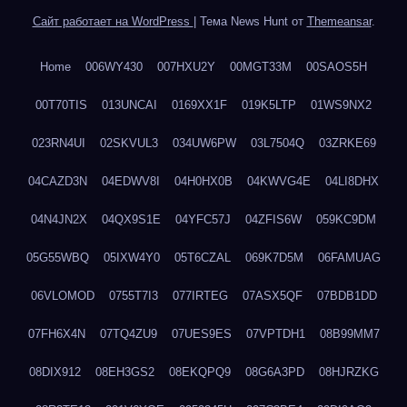
Сайт работает на WordPress
|
Тема News Hunt от
Themeansar
.
Home
006WY430
007HXU2Y
00MGT33M
00SAOS5H
00T70TIS
013UNCAI
0169XX1F
019K5LTP
01WS9NX2
023RN4UI
02SKVUL3
034UW6PW
03L7504Q
03ZRKE69
04CAZD3N
04EDWV8I
04H0HX0B
04KWVG4E
04LI8DHX
04N4JN2X
04QX9S1E
04YFC57J
04ZFIS6W
059KC9DM
05G55WBQ
05IXW4Y0
05T6CZAL
069K7D5M
06FAMUAG
06VLOMOD
0755T7I3
077IRTEG
07ASX5QF
07BDB1DD
07FH6X4N
07TQ4ZU9
07UES9ES
07VPTDH1
08B99MM7
08DIX912
08EH3GS2
08EKQPQ9
08G6A3PD
08HJRZKG