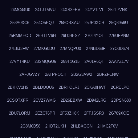
24MC44U0
24TJTMVU
24XS3FEV
24YV1LVI
252T7VNK
253A0XC6
254O5EQJ
258OBXAU
25JR0XCH
25Q8956U
25RMMEOD
26HTTV6H
26L0HESZ
270L4YOL
276UFPNM
27E8J3FW
27MKG0DU
27MNQPU0
27NBD68F
27O3D674
27VYT4KU
28SMQGU6
299T1G15
2A01R6QT
2AAYZL7V
2AFJGVZY
2ATPPOCH
2B2G3AW2
2BFZFCNW
2BKKV1H5
2BLDOOU6
2BRHOLRJ
2CKA0HWT
2CRELPQI
2CSOTXFR
2CVZ7WMG
2D26EBXW
2D942LRG
2DPSN680
2DU7LORM
2EZC76PR
2F53ZH8K
2FFJSSR3
2G789XQE
2G8M6D58
2HDT2UKH
2HLBXGGN
2HMC2F0V