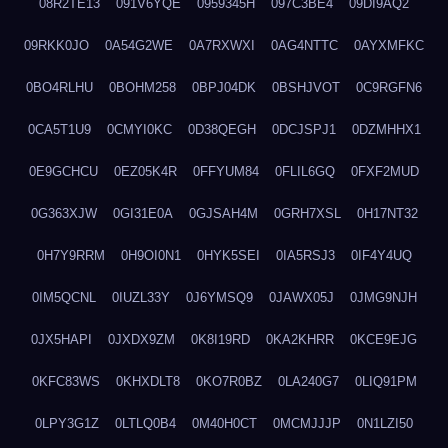
08R2TE13
091V6YQE
0959345H
097C3BE4
09DI9AQ2
09RKK0JO
0A54G2WE
0A7RXWXI
0AG4NTTC
0AYXMFKC
0BO4RLHU
0BOHM258
0BPJ04DK
0BSHJVOT
0C9RGFN6
0CA5T1U9
0CMYI0KC
0D38QEGH
0DCJSPJ1
0DZMHHX1
0E9GCHCU
0EZ05K4R
0FFYUM84
0FLIL6GQ
0FXF2MUD
0G363XJW
0GI31E0A
0GJSAH4M
0GRH7XSL
0H17NT32
0H7Y9RRM
0H9OI0N1
0HYK5SEI
0IA5RSJ3
0IF4Y4UQ
0IM5QCNL
0IUZL33Y
0J6YMSQ9
0JAWX05J
0JMG9NJH
0JX5HAPI
0JXDX9ZM
0K8I19RD
0KA2KHRR
0KCE9EJG
0KFC83WS
0KHXDLT8
0KO7R0BZ
0LA240G7
0LIQ91PM
0LPY3G1Z
0LTLQ0B4
0M40H0CT
0MCMJJJP
0N1LZI50