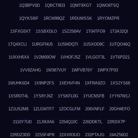
1Q3BPV0D
1QBCT8D3
1QMT9XGT
1QWO8TSQ
1QYKS8IF
1RCW99QZ
1RDUWSSK
1RYOMZPR
1SFXG5XT
1SSBXDLO
1SZ258AV
1T04TFO9
1T3A32QI
1TQ4XCLI
1URGFNU5
1USMDQTI
1USXOD9C
1UTQO46Q
1UXXH5X4
1V2M00OW
1VHOFJ5Z
1VLGOT3L
1VT6PD21
1VV8ZAHG
1W387VUY
1WFVB76Y
1WPX7P03
1WUHK6D4
1X9NP2FS
1XEHVF4N
1XFRA9ZO
1XS2YS68
1XSROT4L
1YS8YJ6Z
1YSKFL0G
1YUCNSFB
1YYN7W1J
1Z1US2M8
1ZLGWTF7
1ZOCGLFM
206VNFLF
20GH4EFO
2110Y7UD
21J9UIA6
2254Q10C
226DDKTL
22R2IX7P
22RDZ3DD
22S5F4PR
22XXR3UO
232PTAJG
24AZ56D2