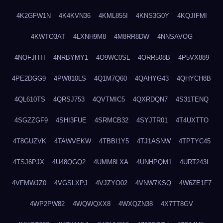
4K2GFW1N
4K4KVN36
4KML855I
4KNS3G0Y
4KQJIFMI
4KWTO3AT
4LXNH9M8
4M8RR8DW
4NNSAVOG
4NOFJHTI
4NRBYMY1
4O9WC0SL
4ORR508B
4P5VX889
4PE2DGG9
4PW810LS
4Q1M7Q60
4QAHYG43
4QHYCH8B
4QL610TS
4QRSJ753
4QVTMIC5
4QXRDQN7
4S31TENQ
4SGZZGF9
4SHI3FUE
4SRMCB32
4SYJTR01
4T4UXTTO
4T8GUZVK
4TAWVEKW
4TBBI1Y5
4TJ1ASNW
4TPTYC45
4TSJ6PJX
4U48QGQ2
4UMM8LXA
4UNHPQM1
4URT243L
4VFMWJZ0
4VGSLXPJ
4VJZYO02
4VNW7KSQ
4W6ZE1F7
4WP2PW82
4WQWQXX8
4WXQZN38
4X7TT8GV