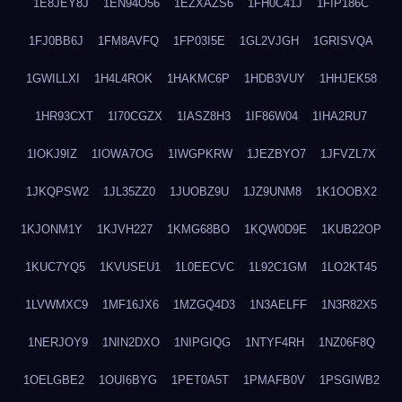
1E8JEY8J
1EN94O56
1EZXAZS6
1FH0C41J
1FIP186C
1FJ0BB6J
1FM8AVFQ
1FP03I5E
1GL2VJGH
1GRISVQA
1GWILLXI
1H4L4ROK
1HAKMC6P
1HDB3VUY
1HHJEK58
1HR93CXT
1I70CGZX
1IASZ8H3
1IF86W04
1IHA2RU7
1IOKJ9IZ
1IOWA7OG
1IWGPKRW
1JEZBYO7
1JFVZL7X
1JKQPSW2
1JL35ZZ0
1JUOBZ9U
1JZ9UNM8
1K1OOBX2
1KJONM1Y
1KJVH227
1KMG68BO
1KQW0D9E
1KUB22OP
1KUC7YQ5
1KVUSEU1
1L0EECVC
1L92C1GM
1LO2KT45
1LVWMXC9
1MF16JX6
1MZGQ4D3
1N3AELFF
1N3R82X5
1NERJOY9
1NIN2DXO
1NIPGIQG
1NTYF4RH
1NZ06F8Q
1OELGBE2
1OUI6BYG
1PET0A5T
1PMAFB0V
1PSGIWB2