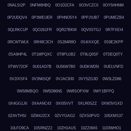
0NALSI2P
0NFM8HBQ
0O1D2CFA
0O3VCZC0
0OY5HHNM
0P2UDQV4
0P3WEUER
0PHNO5Y4
0PPJIUB7
0PUMEZB4
0QLRKCUP
0QO261FR
0QR27BKM
0QV0STGJ
0R7FXEI4
0RCWTWLK
0RH9C3CH
0S284R8O
0S4IXXQE
0S9E2KPP
0SA9HP4L
0T1MPQXC
0T8PUJB2
0T9LQ0SF
0TDEQ0TY
0TWV72OF
0U01AD7B
0U56W7B0
0UDKWD5I
0UELVNFD
0V2IXSF4
0V3N6SQF
0VJAC930
0VY5ZG3D
0W3LZD86
0W58MBQO
0W5D86N5
0W8SOPXW
0WY1BFPQ
0X4GG1J6
0XAANC43
0XI05VVT
0XLR0SZZ
0XW3VGXD
0ZAVTHSI
0ZM4J2CX
0ZVYGAG2
0ZXS0PVO
105XMS37
10LFO9CA
10SRNZZ2
10ZH1AUS
10ZZI8A5
1103WHO1