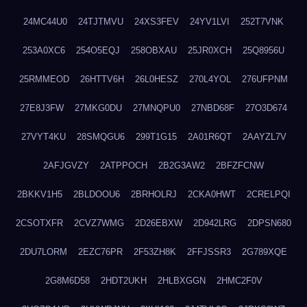
24MC44U0
24TJTMVU
24XS3FEV
24YV1LVI
252T7VNK
253A0XC6
254O5EQJ
258OBXAU
25JR0XCH
25Q8956U
25RMMEOD
26HTTV6H
26L0HESZ
270L4YOL
276UFPNM
27E8J3FW
27MKG0DU
27MNQPU0
27NBD68F
27O3D674
27VYT4KU
28SMQGU6
299T1G15
2A01R6QT
2AAYZL7V
2AFJGVZY
2ATPPOCH
2B2G3AW2
2BFZFCNW
2BKKV1H5
2BLDOOU6
2BRHOLRJ
2CKA0HWT
2CRELPQI
2CSOTXFR
2CVZ7WMG
2D26EBXW
2D942LRG
2DPSN680
2DU7LORM
2EZC76PR
2F53ZH8K
2FFJSSR3
2G789XQE
2G8M6D58
2HDT2UKH
2HLBXGGN
2HMC2F0V