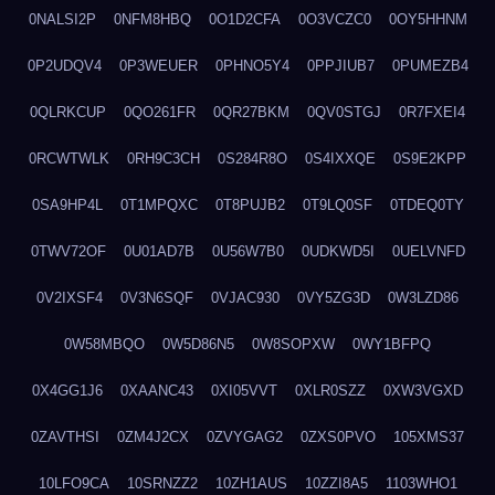
0NALSI2P
0NFM8HBQ
0O1D2CFA
0O3VCZC0
0OY5HHNM
0P2UDQV4
0P3WEUER
0PHNO5Y4
0PPJIUB7
0PUMEZB4
0QLRKCUP
0QO261FR
0QR27BKM
0QV0STGJ
0R7FXEI4
0RCWTWLK
0RH9C3CH
0S284R8O
0S4IXXQE
0S9E2KPP
0SA9HP4L
0T1MPQXC
0T8PUJB2
0T9LQ0SF
0TDEQ0TY
0TWV72OF
0U01AD7B
0U56W7B0
0UDKWD5I
0UELVNFD
0V2IXSF4
0V3N6SQF
0VJAC930
0VY5ZG3D
0W3LZD86
0W58MBQO
0W5D86N5
0W8SOPXW
0WY1BFPQ
0X4GG1J6
0XAANC43
0XI05VVT
0XLR0SZZ
0XW3VGXD
0ZAVTHSI
0ZM4J2CX
0ZVYGAG2
0ZXS0PVO
105XMS37
10LFO9CA
10SRNZZ2
10ZH1AUS
10ZZI8A5
1103WHO1