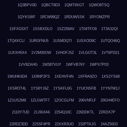
1Q3BPV0D
1QBCT8D3
1QMT9XGT
1QWO8TSQ
1QYKS8IF
1RCW99QZ
1RDUWSSK
1RYOMZPR
1SFXG5XT
1SSBXDLO
1SZ258AV
1T04TFO9
1T3A32QI
1TQ4XCLI
1URGFNU5
1USMDQTI
1USXOD9C
1UTQO46Q
1UXXH5X4
1V2M00OW
1VHOFJ5Z
1VLGOT3L
1VT6PD21
1VV8ZAHG
1W387VUY
1WFVB76Y
1WPX7P03
1WUHK6D4
1X9NP2FS
1XEHVF4N
1XFRA9ZO
1XS2YS68
1XSROT4L
1YS8YJ6Z
1YSKFL0G
1YUCNSFB
1YYN7W1J
1Z1US2M8
1ZLGWTF7
1ZOCGLFM
206VNFLF
20GH4EFO
2110Y7UD
21J9UIA6
2254Q10C
226DDKTL
22R2IX7P
22RDZ3DD
22S5F4PR
22XXR3UO
232PTAJG
24AZ56D2