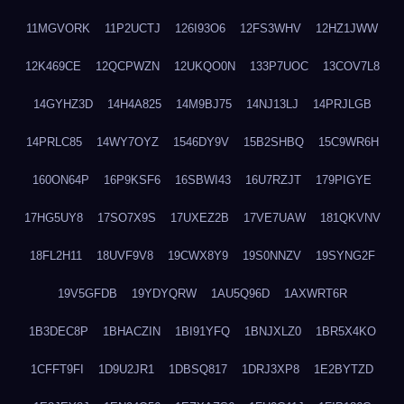
11MGVORK
11P2UCTJ
126I93O6
12FS3WHV
12HZ1JWW
12K469CE
12QCPWZN
12UKQO0N
133P7UOC
13COV7L8
14GYHZ3D
14H4A825
14M9BJ75
14NJ13LJ
14PRJLGB
14PRLC85
14WY7OYZ
1546DY9V
15B2SHBQ
15C9WR6H
160ON64P
16P9KSF6
16SBWI43
16U7RZJT
179PIGYE
17HG5UY8
17SO7X9S
17UXEZ2B
17VE7UAW
181QKVNV
18FL2H11
18UVF9V8
19CWX8Y9
19S0NNZV
19SYNG2F
19V5GFDB
19YDYQRW
1AU5Q96D
1AXWRT6R
1B3DEC8P
1BHACZIN
1BI91YFQ
1BNJXLZ0
1BR5X4KO
1CFFT9FI
1D9U2JR1
1DBSQ817
1DRJ3XP8
1E2BYTZD