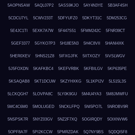
5AOPNSAW
5AQL07P2
5ASS9KJO
5AY4N3YE
5B3AF4SH
5CDCU7YL
5CWV233T
5DFYUFZ0
5DKYT31C
5DM253CG
5E4JC1TI
5EXK7A7W
5F447S51
5FMM242C
5FNR39CT
5GEF3377
5GYKO7P3
5H18E5N3
5H4C8VII
5HANI4XK
5HER0XEV
5HNS21Z8
5IFXGJFK
5IITXOZY
5IVSLWGV
5J5FOXDN
5KAFKBC4
5KEFVRBK
5KFBILGV
5KP635PE
5KSAQAB8
5KT1DCUW
5KZYHXKG
5L1KPI2V
5L515L3S
5LCKQGH7
5LOVPA8C
5LY0K9GU
5M4U4YA3
5M8JMWFU
5MC4C6M0
5MOLUGED
5NCKLFPQ
5NI5PO7L
5NROBV9R
5NSPSK7R
5NYZ03GV
5NZ2F7XQ
5OGIRQDY
5OIXNVW6
5OPF8A7F
5PI2KCCW
5PMRZDAK
5Q7NY9BS
5QDQI5F8