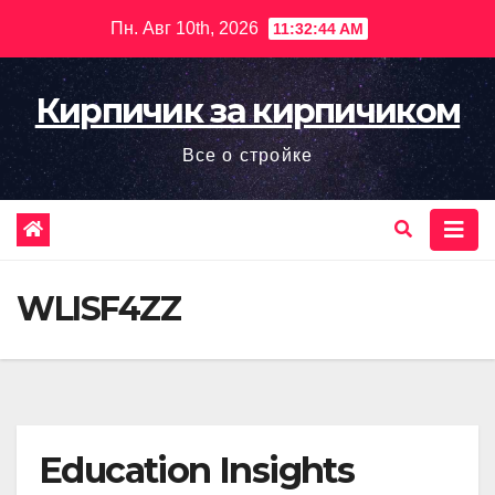
Перейти
Пн. Авг 10th, 2026
11:32:46 AM
к
содержимому
Кирпичик за кирпичиком
Все о стройке
WLISF4ZZ
Education Insights