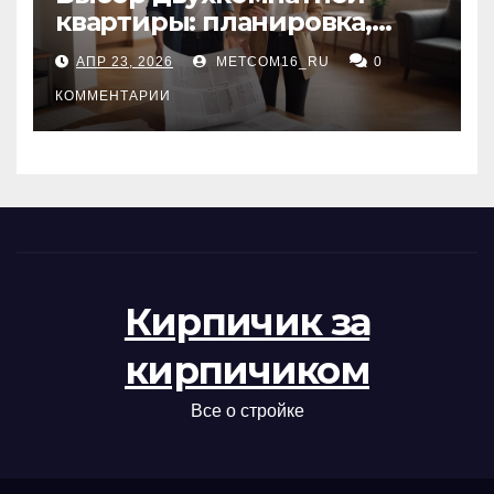
квартиры: планировка,
состояние жилья и
АПР 23, 2026
METCOM16_RU
0
проверка документов
КОММЕНТАРИИ
Кирпичик за
кирпичиком
Все о стройке