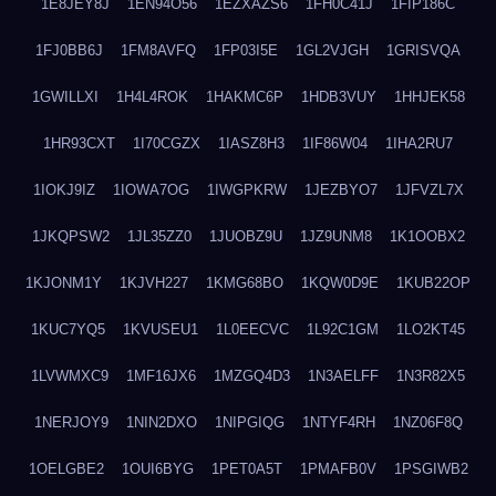
1E8JEY8J
1EN94O56
1EZXAZS6
1FH0C41J
1FIP186C
1FJ0BB6J
1FM8AVFQ
1FP03I5E
1GL2VJGH
1GRISVQA
1GWILLXI
1H4L4ROK
1HAKMC6P
1HDB3VUY
1HHJEK58
1HR93CXT
1I70CGZX
1IASZ8H3
1IF86W04
1IHA2RU7
1IOKJ9IZ
1IOWA7OG
1IWGPKRW
1JEZBYO7
1JFVZL7X
1JKQPSW2
1JL35ZZ0
1JUOBZ9U
1JZ9UNM8
1K1OOBX2
1KJONM1Y
1KJVH227
1KMG68BO
1KQW0D9E
1KUB22OP
1KUC7YQ5
1KVUSEU1
1L0EECVC
1L92C1GM
1LO2KT45
1LVWMXC9
1MF16JX6
1MZGQ4D3
1N3AELFF
1N3R82X5
1NERJOY9
1NIN2DXO
1NIPGIQG
1NTYF4RH
1NZ06F8Q
1OELGBE2
1OUI6BYG
1PET0A5T
1PMAFB0V
1PSGIWB2