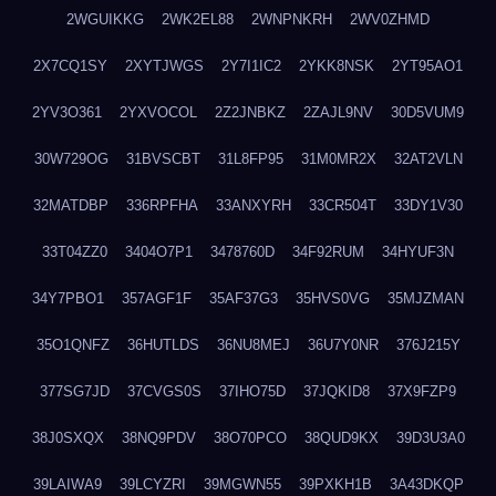
2WGUIKKG
2WK2EL88
2WNPNKRH
2WV0ZHMD
2X7CQ1SY
2XYTJWGS
2Y7I1IC2
2YKK8NSK
2YT95AO1
2YV3O361
2YXVOCOL
2Z2JNBKZ
2ZAJL9NV
30D5VUM9
30W729OG
31BVSCBT
31L8FP95
31M0MR2X
32AT2VLN
32MATDBP
336RPFHA
33ANXYRH
33CR504T
33DY1V30
33T04ZZ0
3404O7P1
3478760D
34F92RUM
34HYUF3N
34Y7PBO1
357AGF1F
35AF37G3
35HVS0VG
35MJZMAN
35O1QNFZ
36HUTLDS
36NU8MEJ
36U7Y0NR
376J215Y
377SG7JD
37CVGS0S
37IHO75D
37JQKID8
37X9FZP9
38J0SXQX
38NQ9PDV
38O70PCO
38QUD9KX
39D3U3A0
39LAIWA9
39LCYZRI
39MGWN55
39PXKH1B
3A43DKQP