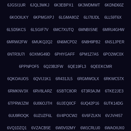
6JGSI1UR
6JQL3WKJ
6K3EBPX1
6K3WDMWT
6KDND60Z
6KOOILKY
6KPMGXPJ
6LGMA8OZ
6LI78JDL
6LL59T6X
6LSD5KCS
6LSGIF7V
6MC7XUTQ
6MNBISNE
6MRU4GHW
6MRWI2FW
6MUKQ2Q2
6N6MCPD2
6N8H9PB2
6NS1JPER
6NTR3U7I
6OXMG49D
6PHYGAFF
6PM1Z7A5
6PO2WC0X
6PPNPOF5
6Q23B2FW
6QE19FL3
6QEEKCMR
6QKOAUOS
6QVIJ1K1
6R431JL5
6RGMWOLX
6RKWC57X
6RMKNV3X
6RV8LARZ
6SBTC8OR
6T3R3AJM
6TKE2JE3
6TPRWJZM
6U06OJTH
6UJEQ0CF
6UQ42P16
6UTK14DG
6UU9ROQK
6UZUZF6L
6V4POCW2
6V6FZLKN
6VJVHI57
6VQ1DZQ1
6VZACB5E
6W0V02MY
6W1CRLU0
6WAOIUX0