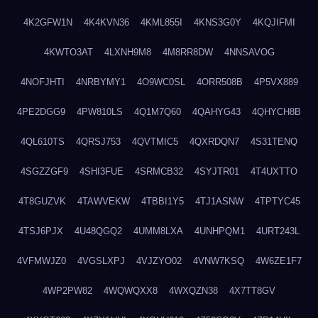
4K2GFW1N
4K4KVN36
4KML855I
4KNS3G0Y
4KQJIFMI
4KWTO3AT
4LXNH9M8
4M8RR8DW
4NNSAVOG
4NOFJHTI
4NRBYMY1
4O9WC0SL
4ORR508B
4P5VX889
4PE2DGG9
4PW810LS
4Q1M7Q60
4QAHYG43
4QHYCH8B
4QL610TS
4QRSJ753
4QVTMIC5
4QXRDQN7
4S31TENQ
4SGZZGF9
4SHI3FUE
4SRMCB32
4SYJTR01
4T4UXTTO
4T8GUZVK
4TAWVEKW
4TBBI1Y5
4TJ1ASNW
4TPTYC45
4TSJ6PJX
4U48QGQ2
4UMM8LXA
4UNHPQM1
4URT243L
4VFMWJZ0
4VGSLXPJ
4VJZYO02
4VNW7KSQ
4W6ZE1F7
4WP2PW82
4WQWQXX8
4WXQZN38
4X7TT8GV