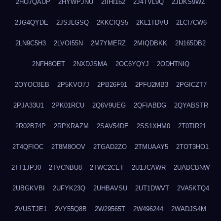
2HO7QAUP
2HYWPJNU
2IIHI162
2J4TVL9Q
2JDKS9WZ
2JG4QYDE
2JSJLGSQ
2KKCIQS5
2KL1TDVU
2LCI7CW6
2LN9C5H3
2LVOI55N
2M7YMERZ
2MIQDBKK
2N165DB2
2NFH8OET
2NXDJSMA
2OC6YQYJ
2ODHTNIQ
2OYOC8EB
2P5KVO7J
2PB26F91
2PFU2MB3
2PGICZT7
2PJA33U1
2PK01RCU
2Q6V9UEG
2QFIABDG
2QYABSTR
2R02B74P
2RPXRAZM
2SAV54DE
2SS1XHM0
2T0TIR21
2T4QFIOC
2T8M8OOV
2TGAD2ZO
2TMUAAY5
2TOT3HO1
2TT1JPJ0
2TVCNBU8
2TWC2CET
2U1JCAWR
2UABCBNW
2UBGKVBI
2UFYK23Q
2UHBAVSU
2UT1DWVT
2VA5KTQ4
2VUSTJE1
2VY55Q8B
2W29565T
2W496244
2WADJS4M