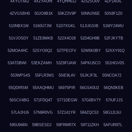
4XYOT662
4XZYAUHI
4YQHH612
4Z52SO0V
4ZP14UIL
4ZVGSBH0
50JO9B1K
50KZ2V9P
50NNJN5E
50S8F1Z0
510NBX1W
5160U7JM
51D7XGKL
51JUGSIB
51MY24WU
51VJOSDY
51ZE8MKB
522X4O28
52D4GH9B
52FJKYTB
52MOA4HC
52SYO0Q2
52TPECFV
52W5K0BY
52XXY91Q
53ATDBWI
53EKZAMH
53Z8FUAW
54PKU5CO
551HGV0S
553WPS4S
55FLR3W1
55IE9L4V
55JKJF3L
55NCOA72
55QDIRSM
55XAQHMU
56975PIR
56GSA0U2
56QN3KEB
56SCV4BG
571FDQ4T
5771DEGW
57G6BV7Y
57IUFJJS
57LA2HJ6
57N9R0VG
57Z141YR
584ZQC53
58G12L5U
595U946N
59BSESDJ
59FRMR7X
59T11ZKH
5AFUR9TL