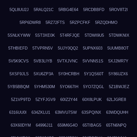
5QL8UU2J
5RALQ21C
5RBG4E64
5RCDBBFD
5ROV8T2I
5RP6DWR8
5RZ72FTS
5RZPCFKF
5RZQDHMO
5SNLKYWW
5ST3XE0K
5T4RFJQE
5TDWI9U5
5TDWKNIX
5THBIEFD
5TVPRN5V
5UJY0QQ2
5UPNX603
5UUMB8OT
5V5K9CVS
5VB3LIYB
5VTXJVNC
5VVNNS1S
5XJ2MR7Y
5XSF9JLS
5XU6ZP3A
5Y0HCRBH
5Y1QS60T
5Y86UZX6
5YB5BBQM
5YHM530M
5YO667IH
5YO7ZQGL
5Z1BWJEZ
5Z1VP9TD
5ZYFJGV9
60IZ2Y44
60X8LPUK
62LJGRE8
6316UU0I
634ZKLU1
63MVU7SW
63SPQINX
63WDQUHH
63X60DYM
64996J11
659M6G4O
65TIBAG5
65TN6NPQ