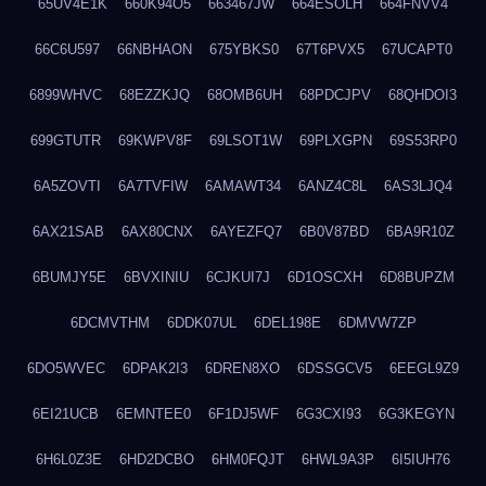
65UV4E1K
660K94O5
663467JW
664ESOLH
664FNVV4
66C6U597
66NBHAON
675YBKS0
67T6PVX5
67UCAPT0
6899WHVC
68EZZKJQ
68OMB6UH
68PDCJPV
68QHDOI3
699GTUTR
69KWPV8F
69LSOT1W
69PLXGPN
69S53RP0
6A5ZOVTI
6A7TVFIW
6AMAWT34
6ANZ4C8L
6AS3LJQ4
6AX21SAB
6AX80CNX
6AYEZFQ7
6B0V87BD
6BA9R10Z
6BUMJY5E
6BVXINIU
6CJKUI7J
6D1OSCXH
6D8BUPZM
6DCMVTHM
6DDK07UL
6DEL198E
6DMVW7ZP
6DO5WVEC
6DPAK2I3
6DREN8XO
6DSSGCV5
6EEGL9Z9
6EI21UCB
6EMNTEE0
6F1DJ5WF
6G3CXI93
6G3KEGYN
6H6L0Z3E
6HD2DCBO
6HM0FQJT
6HWL9A3P
6I5IUH76