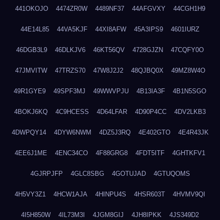
441OKOJO
4474ZR0W
4489NF37
44AFGVXY
44CGH1H9
44E14L85
44VA5KJF
44XI8AFW
45A3IPS9
4601IURZ
46DGB3L9
46DLKJV6
46KT56QV
4728GJZN
47CQFY0O
47JMVITW
47TRZS70
47W8J2J2
48QJBQ0X
49MZ8W4O
49R1GYE9
49SPF3MJ
49WWVPJU
4B13IA3F
4B1N5SGO
4BOKJ6KQ
4C9HCESS
4D64LFAR
4D90P4CC
4DV2LKB3
4DWPQY14
4DYW6NWM
4DZ5J3RQ
4E402GTO
4E4R43JK
4EE6J1ME
4ENC34CO
4F88GRG8
4FDT5ITF
4GHTKFV1
4GJRPJFP
4GLC8SBG
4GOTUJAD
4GTUQOMS
4H5VY3Z1
4HCW1AJA
4HINPU4S
4HSR603T
4HVMV9QI
4I5H850W
4IL73M3I
4JGM8GIJ
4JH8IPKK
4JS349D2