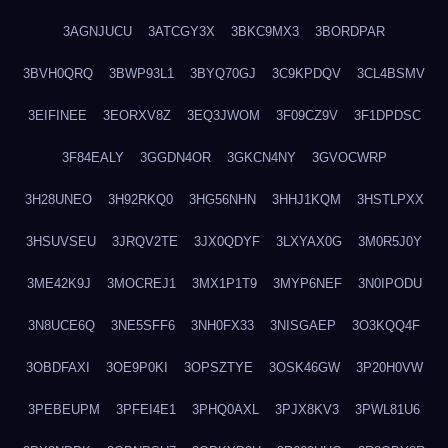
3AGNJUCU
3ATCGY3X
3BKC9MX3
3BORDPAR
3BVH0QRQ
3BWP93L1
3BYQ70GJ
3C9KPDQV
3CL4BSMV
3EIFINEE
3EORXV8Z
3EQ3JWOM
3F09CZ9V
3F1DPDSC
3F84EALY
3GGDN4OR
3GKCN4NY
3GVOCWRP
3H28UNEO
3H92RKQ0
3HG56NHN
3HHJ1KQM
3HSTLPXX
3HSUVSEU
3JRQV2TE
3JX0QDYF
3LXYAX0G
3M0R5J0Y
3ME42K9J
3MOCREJ1
3MX1P1T9
3MYP6NEF
3N0IPODU
3N8UCE6Q
3NE5SFF6
3NH0FX33
3NISGAEP
3O3KQQ4F
3OBDFAXI
3OE9P0KI
3OPSZTYE
3OSK46GW
3P20H0VW
3PEBEUPM
3PFEI4E1
3PHQ0AXL
3PJX8KV3
3PWL81U6