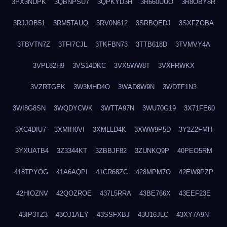
3PX3NDPK
3QBNPSU7
3QPKYD3H
3R660UUO
3R8OBY8R
3RJJOB51
3RM5TAUQ
3RV0N612
3SRBQEDJ
3SXFZOBA
3TBVTN7Z
3TFI7CJL
3TKFBN73
3TTB618D
3TVMVY4A
3VPL82H9
3VS14DKC
3VX5WW8T
3VXFRWKX
3VZRTGEK
3W3MHD4O
3WAD8W9N
3WDTF1N3
3WI8G8SN
3WQDYCWK
3WTTA97N
3WU70G19
3X71FE60
3XC4DIU7
3XMIH0VI
3XMLLD4K
3XWW9P5D
3Y2Z2FMH
3YXUATB4
3Z3344KT
3ZBBJF82
3ZUNKQ9P
40PEO5RM
418TPYOG
41A6AQPI
41CR68ZC
428MPM7O
42EW9PZP
42HIOZNV
42QOZROE
437L5RRA
43BE766X
43EEF23E
43IP3TZ3
43OJ1AEY
43SSFXBJ
43U16JLC
43XY7A9N