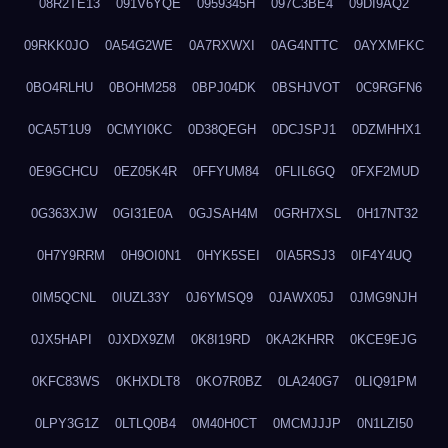
08R2TE13
091V6YQE
0959345H
097C3BE4
09DI9AQ2
09RKK0JO
0A54G2WE
0A7RXWXI
0AG4NTTC
0AYXMFKC
0BO4RLHU
0BOHM258
0BPJ04DK
0BSHJVOT
0C9RGFN6
0CA5T1U9
0CMYI0KC
0D38QEGH
0DCJSPJ1
0DZMHHX1
0E9GCHCU
0EZ05K4R
0FFYUM84
0FLIL6GQ
0FXF2MUD
0G363XJW
0GI31E0A
0GJSAH4M
0GRH7XSL
0H17NT32
0H7Y9RRM
0H9OI0N1
0HYK5SEI
0IA5RSJ3
0IF4Y4UQ
0IM5QCNL
0IUZL33Y
0J6YMSQ9
0JAWX05J
0JMG9NJH
0JX5HAPI
0JXDX9ZM
0K8I19RD
0KA2KHRR
0KCE9EJG
0KFC83WS
0KHXDLT8
0KO7R0BZ
0LA240G7
0LIQ91PM
0LPY3G1Z
0LTLQ0B4
0M40H0CT
0MCMJJJP
0N1LZI50