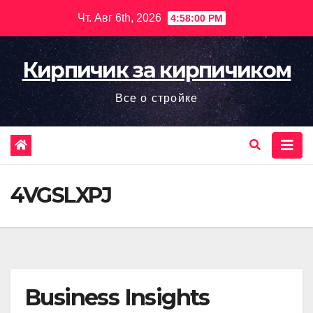
Перейти
Чт. Авг 6th, 2026
4:58:02 PM
к
содержимому
Кирпичик за кирпичиком
Все о стройке
4VGSLXPJ
Business Insights