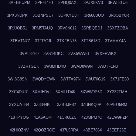
3PEBEUPM
3PFEI4E1
3PHQ0AXL
3PJX8KV3
3PWL81U6
3PX3NDPK
3QBNPSU7
3QPKYD3H
3R660UUO
3R8OBY8R
3RJJOB51
3RM5TAUQ
3RV0N612
3SRBQEDJ
3SXFZOBA
3TBVTN7Z
3TFI7CJL
3TKFBN73
3TTB618D
3TVMVY4A
3VPL82H9
3VS14DKC
3VX5WW8T
3VXFRWKX
3VZRTGEK
3W3MHD4O
3WAD8W9N
3WDTF1N3
3WI8G8SN
3WQDYCWK
3WTTA97N
3WU70G19
3X71FE60
3XC4DIU7
3XMIH0VI
3XMLLD4K
3XWW9P5D
3Y2Z2FMH
3YXUATB4
3Z3344KT
3ZBBJF82
3ZUNKQ9P
40PEO5RM
418TPYOG
41A6AQPI
41CR68ZC
428MPM7O
42EW9PZP
42HIOZNV
42QOZROE
437L5RRA
43BE766X
43EEF23E