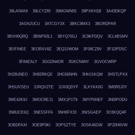
39LAIWA9
39LCYZRI
39MGWN55
39PXKH1B
3A43DKQP
3AGNJUCU
3ATCGY3X
3BKC9MX3
3BORDPAR
3BVH0QRQ
3BWP93L1
3BYQ70GJ
3C9KPDQV
3CL4BSMV
3EIFINEE
3EORXV8Z
3EQ3JWOM
3F09CZ9V
3F1DPDSC
3F84EALY
3GGDN4OR
3GKCN4NY
3GVOCWRP
3H28UNEO
3H92RKQ0
3HG56NHN
3HHJ1KQM
3HSTLPXX
3HSUVSEU
3JRQV2TE
3JX0QDYF
3LXYAX0G
3M0R5J0Y
3ME42K9J
3MOCREJ1
3MX1P1T9
3MYP6NEF
3N0IPODU
3N8UCE6Q
3NE5SFF6
3NH0FX33
3NISGAEP
3O3KQQ4F
3OBDFAXI
3OE9P0KI
3OPSZTYE
3OSK46GW
3P20H0VW