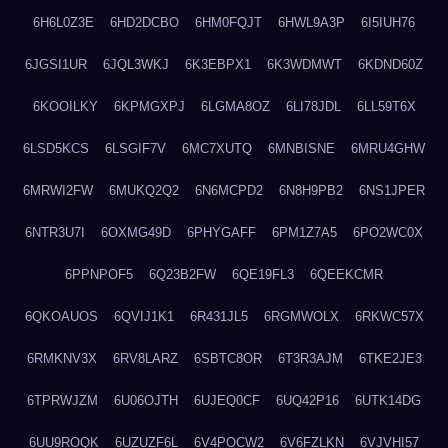
6H6L0Z3E
6HD2DCBO
6HM0FQJT
6HWL9A3P
6I5IUH76
6JGSI1UR
6JQL3WKJ
6K3EBPX1
6K3WDMWT
6KDND60Z
6KOOILKY
6KPMGXPJ
6LGMA8OZ
6LI78JDL
6LL59T6X
6LSD5KCS
6LSGIF7V
6MC7XUTQ
6MNBISNE
6MRU4GHW
6MRWI2FW
6MUKQ2Q2
6N6MCPD2
6N8H9PB2
6NS1JPER
6NTR3U7I
6OXMG49D
6PHYGAFF
6PM1Z7A5
6PO2WC0X
6PPNPOF5
6Q23B2FW
6QE19FL3
6QEEKCMR
6QKOAUOS
6QVIJ1K1
6R431JL5
6RGMWOLX
6RKWC57X
6RMKNV3X
6RV8LARZ
6SBTC8OR
6T3R3AJM
6TKE2JE3
6TPRWJZM
6U06OJTH
6UJEQ0CF
6UQ42P16
6UTK14DG
6UU9ROQK
6UZUZF6L
6V4POCW2
6V6FZLKN
6VJVHI57