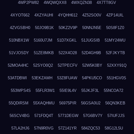
4WP2PW82
4WQWQXX8
4WXQZN38
4X7TT8GV
4XYOT662
4XZYAUHI
4YQHH612
4Z52SO0V
4ZP14UIL
4ZVGSBH0
50JO9B1K
50KZ2V9P
50NNJN5E
50S8F1Z0
510NBX1W
5160U7JM
51D7XGKL
51JUGSIB
51MY24WU
51VJOSDY
51ZE8MKB
522X4O28
52D4GH9B
52FJKYTB
52MOA4HC
52SYO0Q2
52TPECFV
52W5K0BY
52XXY91Q
53ATDBWI
53EKZAMH
53Z8FUAW
54PKU5CO
551HGV0S
553WPS4S
55FLR3W1
55IE9L4V
55JKJF3L
55NCOA72
55QDIRSM
55XAQHMU
56975PIR
56GSA0U2
56QN3KEB
56SCV4BG
571FDQ4T
5771DEGW
57G6BV7Y
57IUFJJS
57LA2HJ6
57N9R0VG
57Z141YR
584ZQC53
58G12L5U