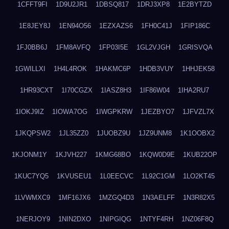
1CFFT9FI
1D9U2JR1
1DBSQ817
1DRJ3XP8
1E2BYTZD
1E8JEY8J
1EN94O56
1EZXAZS6
1FH0C41J
1FIP186C
1FJ0BB6J
1FM8AVFQ
1FP03I5E
1GL2VJGH
1GRISVQA
1GWILLXI
1H4L4ROK
1HAKMC6P
1HDB3VUY
1HHJEK58
1HR93CXT
1I70CGZX
1IASZ8H3
1IF86W04
1IHA2RU7
1IOKJ9IZ
1IOWA7OG
1IWGPKRW
1JEZBYO7
1JFVZL7X
1JKQPSW2
1JL35ZZ0
1JUOBZ9U
1JZ9UNM8
1K1OOBX2
1KJONM1Y
1KJVH227
1KMG68BO
1KQW0D9E
1KUB22OP
1KUC7YQ5
1KVUSEU1
1L0EECVC
1L92C1GM
1LO2KT45
1LVWMXC9
1MF16JX6
1MZGQ4D3
1N3AELFF
1N3R82X5
1NERJOY9
1NIN2DXO
1NIPGIQG
1NTYF4RH
1NZ06F8Q