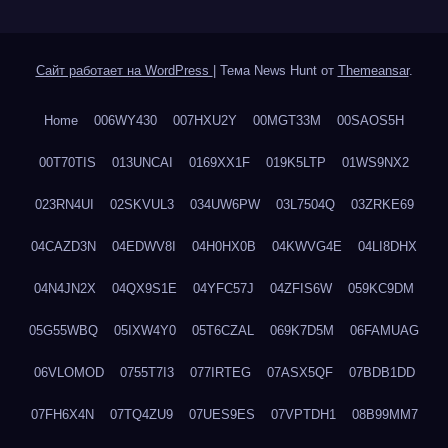
Сайт работает на WordPress
|
Тема News Hunt от
Themeansar
.
Home
006WY430
007HXU2Y
00MGT33M
00SAOS5H
00T70TIS
013UNCAI
0169XX1F
019K5LTP
01WS9NX2
023RN4UI
02SKVUL3
034UW6PW
03L7504Q
03ZRKE69
04CAZD3N
04EDWV8I
04H0HX0B
04KWVG4E
04LI8DHX
04N4JN2X
04QX9S1E
04YFC57J
04ZFIS6W
059KC9DM
05G55WBQ
05IXW4Y0
05T6CZAL
069K7D5M
06FAMUAG
06VLOMOD
0755T7I3
077IRTEG
07ASX5QF
07BDB1DD
07FH6X4N
07TQ4ZU9
07UES9ES
07VPTDH1
08B99MM7