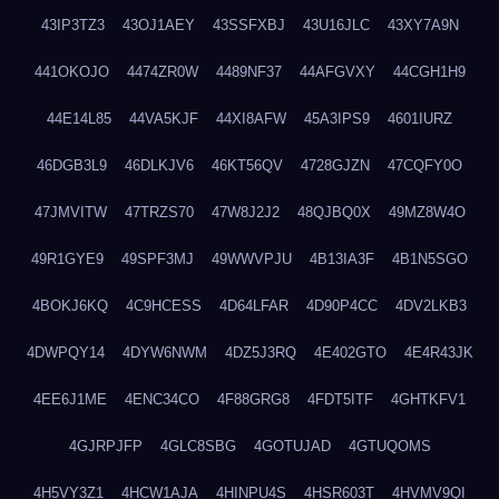
43IP3TZ3
43OJ1AEY
43SSFXBJ
43U16JLC
43XY7A9N
441OKOJO
4474ZR0W
4489NF37
44AFGVXY
44CGH1H9
44E14L85
44VA5KJF
44XI8AFW
45A3IPS9
4601IURZ
46DGB3L9
46DLKJV6
46KT56QV
4728GJZN
47CQFY0O
47JMVITW
47TRZS70
47W8J2J2
48QJBQ0X
49MZ8W4O
49R1GYE9
49SPF3MJ
49WWVPJU
4B13IA3F
4B1N5SGO
4BOKJ6KQ
4C9HCESS
4D64LFAR
4D90P4CC
4DV2LKB3
4DWPQY14
4DYW6NWM
4DZ5J3RQ
4E402GTO
4E4R43JK
4EE6J1ME
4ENC34CO
4F88GRG8
4FDT5ITF
4GHTKFV1
4GJRPJFP
4GLC8SBG
4GOTUJAD
4GTUQOMS
4H5VY3Z1
4HCW1AJA
4HINPU4S
4HSR603T
4HVMV9QI