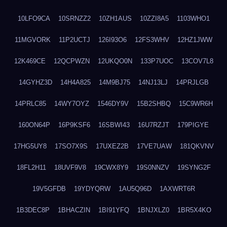
10LFO9CA
10SRNZZ2
10ZH1AUS
10ZZI8A5
1103WHO1
11MGVORK
11P2UCTJ
126I93O6
12FS3WHV
12HZ1JWW
12K469CE
12QCPWZN
12UKQO0N
133P7UOC
13COV7L8
14GYHZ3D
14H4A825
14M9BJ75
14NJ13LJ
14PRJLGB
14PRLC85
14WY7OYZ
1546DY9V
15B2SHBQ
15C9WR6H
160ON64P
16P9KSF6
16SBWI43
16U7RZJT
179PIGYE
17HG5UY8
17SO7X9S
17UXEZ2B
17VE7UAW
181QKVNV
18FL2H11
18UVF9V8
19CWX8Y9
19S0NNZV
19SYNG2F
19V5GFDB
19YDYQRW
1AU5Q96D
1AXWRT6R
1B3DEC8P
1BHACZIN
1BI91YFQ
1BNJXLZ0
1BR5X4KO