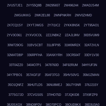
2VUSTJE1
2VY55Q8B
2W29565T
2W496244
2WADJS4M
2WGUIKKG
2WK2EL88
2WNPNKRH
2WV0ZHMD
2X7CQ1SY
2XYTJWGS
2Y7I1IC2
2YKK8NSK
2YT95AO1
2YV3O361
2YXVOCOL
2Z2JNBKZ
2ZAJL9NV
30D5VUM9
30W729OG
31BVSCBT
31L8FP95
31M0MR2X
32AT2VLN
32MATDBP
336RPFHA
33ANXYRH
33CR504T
33DY1V30
33T04ZZ0
3404O7P1
3478760D
34F92RUM
34HYUF3N
34Y7PBO1
357AGF1F
35AF37G3
35HVS0VG
35MJZMAN
35O1QNFZ
36HUTLDS
36NU8MEJ
36U7Y0NR
376J215Y
377SG7JD
37CVGS0S
37IHO75D
37JQKID8
37X9FZP9
38J0SXQX
38NQ9PDV
38O70PCO
38QUD9KX
39D3U3A0