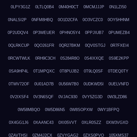
0LPY3G1Z
0LTLQ0B4
0M40H0CT
0MCMJJJP
0N1LZI50
0NALSI2P
0NFM8HBQ
0O1D2CFA
0O3VCZC0
0OY5HHNM
0P2UDQV4
0P3WEUER
0PHNO5Y4
0PPJIUB7
0PUMEZB4
0QLRKCUP
0QO261FR
0QR27BKM
0QV0STGJ
0R7FXEI4
0RCWTWLK
0RH9C3CH
0S284R8O
0S4IXXQE
0S9E2KPP
0SA9HP4L
0T1MPQXC
0T8PUJB2
0T9LQ0SF
0TDEQ0TY
0TWV72OF
0U01AD7B
0U56W7B0
0UDKWD5I
0UELVNFD
0V2IXSF4
0V3N6SQF
0VJAC930
0VY5ZG3D
0W3LZD86
0W58MBQO
0W5D86N5
0W8SOPXW
0WY1BFPQ
0X4GG1J6
0XAANC43
0XI05VVT
0XLR0SZZ
0XW3VGXD
0ZAVTHSI
0ZM4J2CX
0ZVYGAG2
0ZXS0PVO
105XMS37