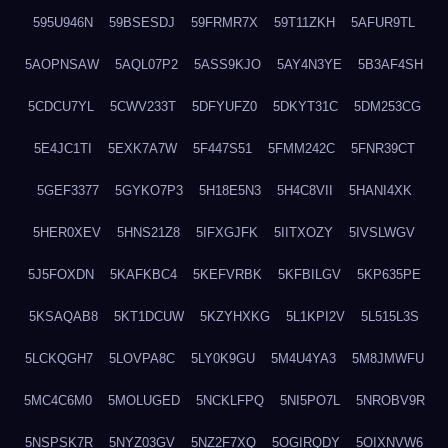
595U946N
59BSESDJ
59FRMR7X
59T11ZKH
5AFUR9TL
5AOPNSAW
5AQL07P2
5ASS9KJO
5AY4N3YE
5B3AF4SH
5CDCU7YL
5CWV233T
5DFYUFZ0
5DKYT31C
5DM253CG
5E4JC1TI
5EXK7A7W
5F447S51
5FMM242C
5FNR39CT
5GEF3377
5GYKO7P3
5H18E5N3
5H4C8VII
5HANI4XK
5HER0XEV
5HNS21Z8
5IFXGJFK
5IITXOZY
5IVSLWGV
5J5FOXDN
5KAFKBC4
5KEFVRBK
5KFBILGV
5KP635PE
5KSAQAB8
5KT1DCUW
5KZYHXKG
5L1KPI2V
5L515L3S
5LCKQGH7
5LOVPA8C
5LY0K9GU
5M4U4YA3
5M8JMWFU
5MC4C6M0
5MOLUGED
5NCKLFPQ
5NI5PO7L
5NROBV9R
5NSPSK7R
5NYZ03GV
5NZ2F7XQ
5OGIRQDY
5OIXNVW6