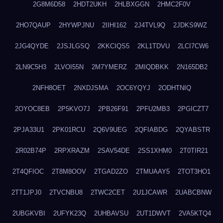
2G8M6D58
2HDT2UKH
2HLBXGGN
2HMC2F0V
2HO7QAUP
2HYWPJNU
2IIHI162
2J4TVL9Q
2JDKS9WZ
2JG4QYDE
2JSJLGSQ
2KKCIQS5
2KL1TDVU
2LCI7CW6
2LN9C5H3
2LVOI55N
2M7YMERZ
2MIQDBKK
2N165DB2
2NFH8OET
2NXDJSMA
2OC6YQYJ
2ODHTNIQ
2OYOC8EB
2P5KVO7J
2PB26F91
2PFU2MB3
2PGICZT7
2PJA33U1
2PK01RCU
2Q6V9UEG
2QFIABDG
2QYABSTR
2R02B74P
2RPXRAZM
2SAV54DE
2SS1XHM0
2T0TIR21
2T4QFIOC
2T8M8OOV
2TGAD2ZO
2TMUAAY5
2TOT3HO1
2TT1JPJ0
2TVCNBU8
2TWC2CET
2U1JCAWR
2UABCBNW
2UBGKVBI
2UFYK23Q
2UHBAVSU
2UT1DWVT
2VA5KTQ4