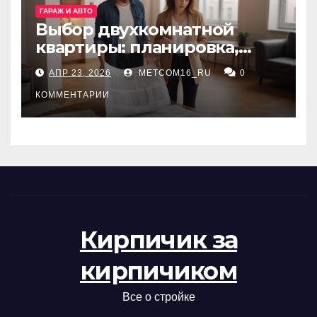
ГАРАЖ И АВТО
Выбор двухкомнатной
квартиры: планировка,
состояние жилья и
АПР 23, 2026
METCOM16_RU
0
проверка документов
КОММЕНТАРИИ
Кирпичик за
кирпичиком
Все о стройке