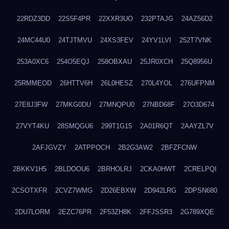
22RDZ3DD
22S5F4PR
22XXR3UO
232PTAJG
24AZ56D2
24MC44U0
24TJTMVU
24XS3FEV
24YV1LVI
252T7VNK
253A0XC6
254O5EQJ
258OBXAU
25JR0XCH
25Q8956U
25RMMEOD
26HTTV6H
26L0HESZ
270L4YOL
276UFPNM
27E8J3FW
27MKG0DU
27MNQPU0
27NBD68F
27O3D674
27VYT4KU
28SMQGU6
299T1G15
2A01R6QT
2AAYZL7V
2AFJGVZY
2ATPPOCH
2B2G3AW2
2BFZFCNW
2BKKV1H5
2BLDOOU6
2BRHOLRJ
2CKA0HWT
2CRELPQI
2CSOTXFR
2CVZ7WMG
2D26EBXW
2D942LRG
2DPSN680
2DU7LORM
2EZC76PR
2F53ZH8K
2FFJSSR3
2G789XQE