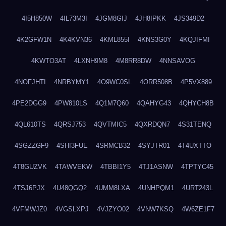
4I5H850W
4IL73M3I
4JGM8GIJ
4JH8IPKK
4JS349D2
4K2GFW1N
4K4KVN36
4KML855I
4KNS3G0Y
4KQJIFMI
4KWTO3AT
4LXNH9M8
4M8RR8DW
4NNSAVOG
4NOFJHTI
4NRBYMY1
4O9WC0SL
4ORR508B
4P5VX889
4PE2DGG9
4PW810LS
4Q1M7Q60
4QAHYG43
4QHYCH8B
4QL610TS
4QRSJ753
4QVTMIC5
4QXRDQN7
4S31TENQ
4SGZZGF9
4SHI3FUE
4SRMCB32
4SYJTR01
4T4UXTTO
4T8GUZVK
4TAWVEKW
4TBBI1Y5
4TJ1ASNW
4TPTYC45
4TSJ6PJX
4U48QGQ2
4UMM8LXA
4UNHPQM1
4URT243L
4VFMWJZ0
4VGSLXPJ
4VJZYO02
4VNW7KSQ
4W6ZE1F7