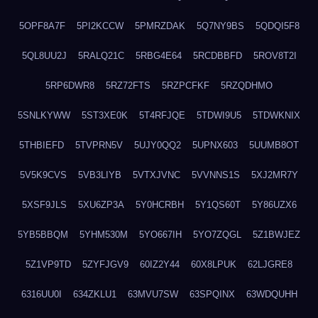
5OPF8A7F
5PI2KCCW
5PMRZDAK
5Q7NY9BS
5QDQI5F8
5QL8UU2J
5RALQ21C
5RBG4E64
5RCDBBFD
5ROV8T2I
5RP6DWR8
5RZ72FTS
5RZPCFKF
5RZQDHMO
5SNLKYWW
5ST3XE0K
5T4RFJQE
5TDWI9U5
5TDWKNIX
5THBIEFD
5TVPRN5V
5UJY0QQ2
5UPNX603
5UUMB8OT
5V5K9CVS
5VB3LIYB
5VTXJVNC
5VVNNS1S
5XJ2MR7Y
5XSF9JLS
5XU6ZP3A
5Y0HCRBH
5Y1QS60T
5Y86UZX6
5YB5BBQM
5YHM530M
5YO667IH
5YO7ZQGL
5Z1BWJEZ
5Z1VP9TD
5ZYFJGV9
60IZ2Y44
60X8LPUK
62LJGRE8
6316UU0I
634ZKLU1
63MVU7SW
63SPQINX
63WDQUHH