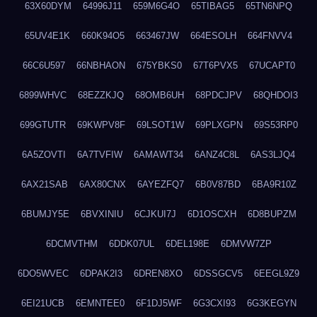
63X60DYM
64996J11
659M6G4O
65TIBAG5
65TN6NPQ
65UV4E1K
660K94O5
663467JW
664ESOLH
664FNVV4
66C6U597
66NBHAON
675YBKS0
67T6PVX5
67UCAPT0
6899WHVC
68EZZKJQ
68OMB6UH
68PDCJPV
68QHDOI3
699GTUTR
69KWPV8F
69LSOT1W
69PLXGPN
69S53RP0
6A5ZOVTI
6A7TVFIW
6AMAWT34
6ANZ4C8L
6AS3LJQ4
6AX21SAB
6AX80CNX
6AYEZFQ7
6B0V87BD
6BA9R10Z
6BUMJY5E
6BVXINIU
6CJKUI7J
6D1OSCXH
6D8BUPZM
6DCMVTHM
6DDK07UL
6DEL198E
6DMVW7ZP
6DO5WVEC
6DPAK2I3
6DREN8XO
6DSSGCV5
6EEGL9Z9
6EI21UCB
6EMNTEE0
6F1DJ5WF
6G3CXI93
6G3KEGYN