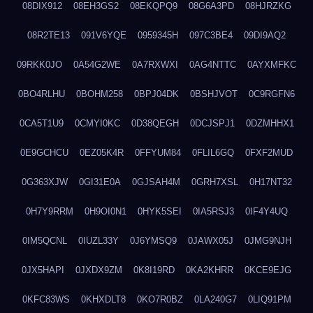
08DIX912
08EH3GS2
08EKQPQ9
08G6A3PD
08HJRZKG
08R2TE13
091V6YQE
0959345H
097C3BE4
09DI9AQ2
09RKK0JO
0A54G2WE
0A7RXWXI
0AG4NTTC
0AYXMFKC
0BO4RLHU
0BOHM258
0BPJ04DK
0BSHJVOT
0C9RGFN6
0CA5T1U9
0CMYI0KC
0D38QEGH
0DCJSPJ1
0DZMHHX1
0E9GCHCU
0EZ05K4R
0FFYUM84
0FLIL6GQ
0FXF2MUD
0G363XJW
0GI31E0A
0GJSAH4M
0GRH7XSL
0H17NT32
0H7Y9RRM
0H9OI0N1
0HYK5SEI
0IA5RSJ3
0IF4Y4UQ
0IM5QCNL
0IUZL33Y
0J6YMSQ9
0JAWX05J
0JMG9NJH
0JX5HAPI
0JXDX9ZM
0K8I19RD
0KA2KHRR
0KCE9EJG
0KFC83WS
0KHXDLT8
0KO7R0BZ
0LA240G7
0LIQ91PM