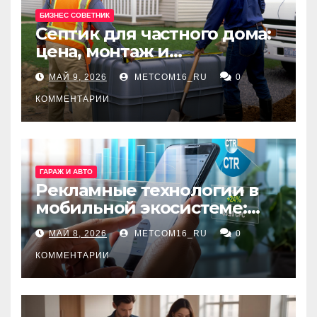
БИЗНЕС СОВЕТНИК
Септик для частного дома:
цена, монтаж и
организация автономной
МАЙ 9, 2026
METCOM16_RU
0
канализации
КОММЕНТАРИИ
ГАРАЖ И АВТО
Рекламные технологии в
мобильной экосистеме:
ключевые сервисы и
МАЙ 8, 2026
METCOM16_RU
0
принципы работы
КОММЕНТАРИИ