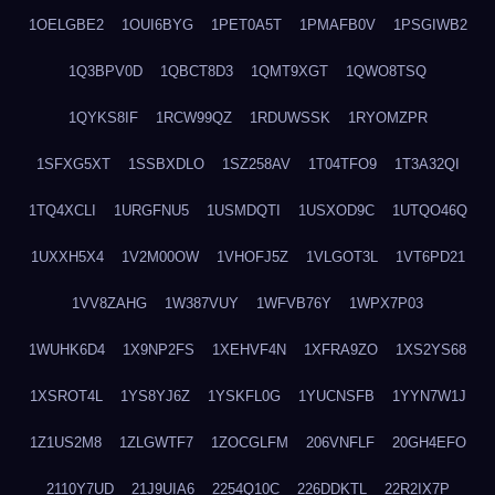
1OELGBE2
1OUI6BYG
1PET0A5T
1PMAFB0V
1PSGIWB2
1Q3BPV0D
1QBCT8D3
1QMT9XGT
1QWO8TSQ
1QYKS8IF
1RCW99QZ
1RDUWSSK
1RYOMZPR
1SFXG5XT
1SSBXDLO
1SZ258AV
1T04TFO9
1T3A32QI
1TQ4XCLI
1URGFNU5
1USMDQTI
1USXOD9C
1UTQO46Q
1UXXH5X4
1V2M00OW
1VHOFJ5Z
1VLGOT3L
1VT6PD21
1VV8ZAHG
1W387VUY
1WFVB76Y
1WPX7P03
1WUHK6D4
1X9NP2FS
1XEHVF4N
1XFRA9ZO
1XS2YS68
1XSROT4L
1YS8YJ6Z
1YSKFL0G
1YUCNSFB
1YYN7W1J
1Z1US2M8
1ZLGWTF7
1ZOCGLFM
206VNFLF
20GH4EFO
2110Y7UD
21J9UIA6
2254Q10C
226DDKTL
22R2IX7P