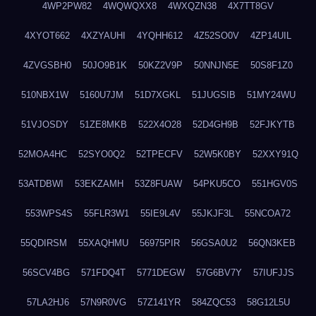
4WP2PW82
4WQWQXX8
4WXQZN38
4X7TT8GV
4XYOT662
4XZYAUHI
4YQHH612
4Z52SO0V
4ZP14UIL
4ZVGSBH0
50JO9B1K
50KZ2V9P
50NNJN5E
50S8F1Z0
510NBX1W
5160U7JM
51D7XGKL
51JUGSIB
51MY24WU
51VJOSDY
51ZE8MKB
522X4O28
52D4GH9B
52FJKYTB
52MOA4HC
52SYO0Q2
52TPECFV
52W5K0BY
52XXY91Q
53ATDBWI
53EKZAMH
53Z8FUAW
54PKU5CO
551HGV0S
553WPS4S
55FLR3W1
55IE9L4V
55JKJF3L
55NCOA72
55QDIRSM
55XAQHMU
56975PIR
56GSA0U2
56QN3KEB
56SCV4BG
571FDQ4T
5771DEGW
57G6BV7Y
57IUFJJS
57LA2HJ6
57N9R0VG
57Z141YR
584ZQC53
58G12L5U