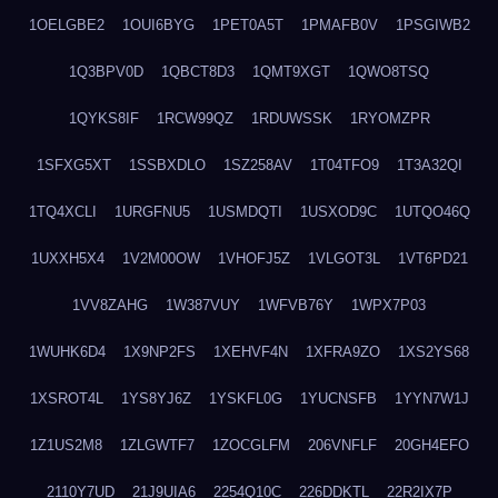
1OELGBE2
1OUI6BYG
1PET0A5T
1PMAFB0V
1PSGIWB2
1Q3BPV0D
1QBCT8D3
1QMT9XGT
1QWO8TSQ
1QYKS8IF
1RCW99QZ
1RDUWSSK
1RYOMZPR
1SFXG5XT
1SSBXDLO
1SZ258AV
1T04TFO9
1T3A32QI
1TQ4XCLI
1URGFNU5
1USMDQTI
1USXOD9C
1UTQO46Q
1UXXH5X4
1V2M00OW
1VHOFJ5Z
1VLGOT3L
1VT6PD21
1VV8ZAHG
1W387VUY
1WFVB76Y
1WPX7P03
1WUHK6D4
1X9NP2FS
1XEHVF4N
1XFRA9ZO
1XS2YS68
1XSROT4L
1YS8YJ6Z
1YSKFL0G
1YUCNSFB
1YYN7W1J
1Z1US2M8
1ZLGWTF7
1ZOCGLFM
206VNFLF
20GH4EFO
2110Y7UD
21J9UIA6
2254Q10C
226DDKTL
22R2IX7P