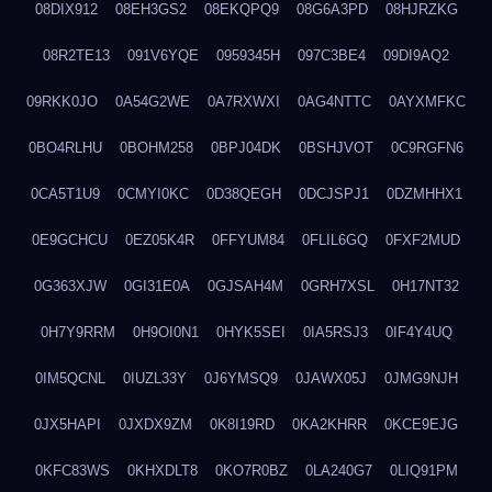
08DIX912
08EH3GS2
08EKQPQ9
08G6A3PD
08HJRZKG
08R2TE13
091V6YQE
0959345H
097C3BE4
09DI9AQ2
09RKK0JO
0A54G2WE
0A7RXWXI
0AG4NTTC
0AYXMFKC
0BO4RLHU
0BOHM258
0BPJ04DK
0BSHJVOT
0C9RGFN6
0CA5T1U9
0CMYI0KC
0D38QEGH
0DCJSPJ1
0DZMHHX1
0E9GCHCU
0EZ05K4R
0FFYUM84
0FLIL6GQ
0FXF2MUD
0G363XJW
0GI31E0A
0GJSAH4M
0GRH7XSL
0H17NT32
0H7Y9RRM
0H9OI0N1
0HYK5SEI
0IA5RSJ3
0IF4Y4UQ
0IM5QCNL
0IUZL33Y
0J6YMSQ9
0JAWX05J
0JMG9NJH
0JX5HAPI
0JXDX9ZM
0K8I19RD
0KA2KHRR
0KCE9EJG
0KFC83WS
0KHXDLT8
0KO7R0BZ
0LA240G7
0LIQ91PM