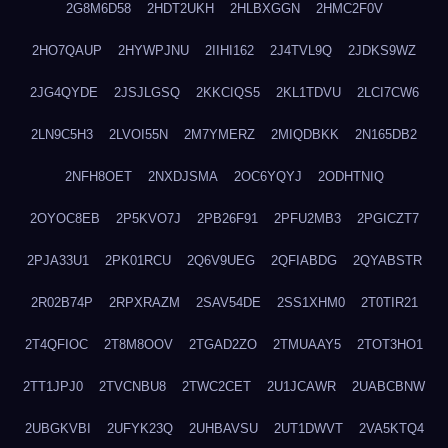
2G8M6D58
2HDT2UKH
2HLBXGGN
2HMC2F0V
2HO7QAUP
2HYWPJNU
2IIHI162
2J4TVL9Q
2JDKS9WZ
2JG4QYDE
2JSJLGSQ
2KKCIQS5
2KL1TDVU
2LCI7CW6
2LN9C5H3
2LVOI55N
2M7YMERZ
2MIQDBKK
2N165DB2
2NFH8OET
2NXDJSMA
2OC6YQYJ
2ODHTNIQ
2OYOC8EB
2P5KVO7J
2PB26F91
2PFU2MB3
2PGICZT7
2PJA33U1
2PK01RCU
2Q6V9UEG
2QFIABDG
2QYABSTR
2R02B74P
2RPXRAZM
2SAV54DE
2SS1XHM0
2T0TIR21
2T4QFIOC
2T8M8OOV
2TGAD2ZO
2TMUAAY5
2TOT3HO1
2TT1JPJ0
2TVCNBU8
2TWC2CET
2U1JCAWR
2UABCBNW
2UBGKVBI
2UFYK23Q
2UHBAVSU
2UT1DWVT
2VA5KTQ4