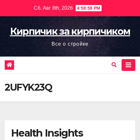
Перейти
Сб. Авг 8th, 2026
4:58:59 PM
к
содержимому
Кирпичик за кирпичиком
Все о стройке
2UFYK23Q
Health Insights