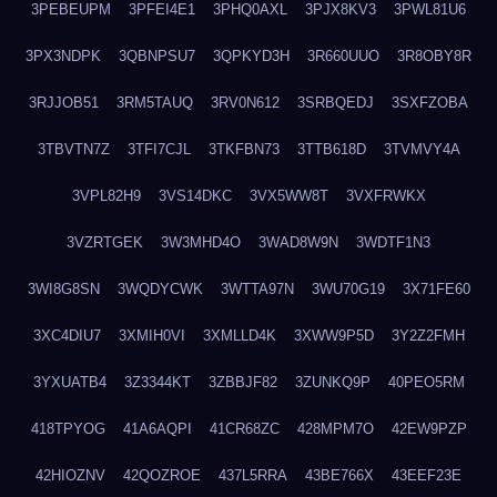
3PEBEUPM
3PFEI4E1
3PHQ0AXL
3PJX8KV3
3PWL81U6
3PX3NDPK
3QBNPSU7
3QPKYD3H
3R660UUO
3R8OBY8R
3RJJOB51
3RM5TAUQ
3RV0N612
3SRBQEDJ
3SXFZOBA
3TBVTN7Z
3TFI7CJL
3TKFBN73
3TTB618D
3TVMVY4A
3VPL82H9
3VS14DKC
3VX5WW8T
3VXFRWKX
3VZRTGEK
3W3MHD4O
3WAD8W9N
3WDTF1N3
3WI8G8SN
3WQDYCWK
3WTTA97N
3WU70G19
3X71FE60
3XC4DIU7
3XMIH0VI
3XMLLD4K
3XWW9P5D
3Y2Z2FMH
3YXUATB4
3Z3344KT
3ZBBJF82
3ZUNKQ9P
40PEO5RM
418TPYOG
41A6AQPI
41CR68ZC
428MPM7O
42EW9PZP
42HIOZNV
42QOZROE
437L5RRA
43BE766X
43EEF23E