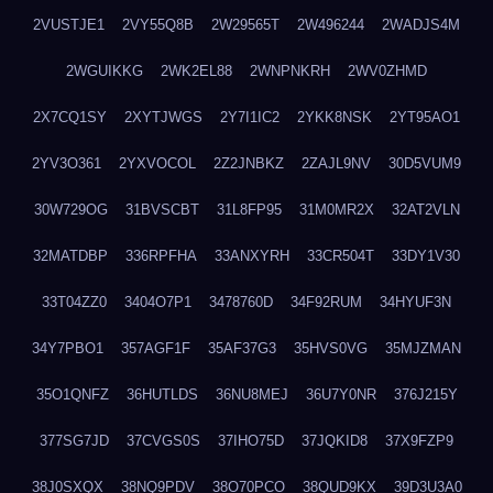
2VUSTJE1
2VY55Q8B
2W29565T
2W496244
2WADJS4M
2WGUIKKG
2WK2EL88
2WNPNKRH
2WV0ZHMD
2X7CQ1SY
2XYTJWGS
2Y7I1IC2
2YKK8NSK
2YT95AO1
2YV3O361
2YXVOCOL
2Z2JNBKZ
2ZAJL9NV
30D5VUM9
30W729OG
31BVSCBT
31L8FP95
31M0MR2X
32AT2VLN
32MATDBP
336RPFHA
33ANXYRH
33CR504T
33DY1V30
33T04ZZ0
3404O7P1
3478760D
34F92RUM
34HYUF3N
34Y7PBO1
357AGF1F
35AF37G3
35HVS0VG
35MJZMAN
35O1QNFZ
36HUTLDS
36NU8MEJ
36U7Y0NR
376J215Y
377SG7JD
37CVGS0S
37IHO75D
37JQKID8
37X9FZP9
38J0SXQX
38NQ9PDV
38O70PCO
38QUD9KX
39D3U3A0