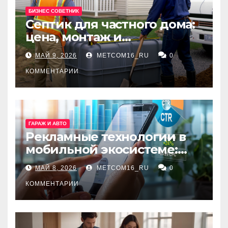
БИЗНЕС СОВЕТНИК
Септик для частного дома:
цена, монтаж и
организация автономной
МАЙ 9, 2026
METCOM16_RU
0
канализации
КОММЕНТАРИИ
ГАРАЖ И АВТО
Рекламные технологии в
мобильной экосистеме:
ключевые сервисы и
МАЙ 8, 2026
METCOM16_RU
0
принципы работы
КОММЕНТАРИИ