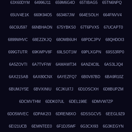
63X60DYM
64996J11
659M6G4O
65TIBAG5
65TN6NPQ
65UV4E1K
660K94O5
663467JW
664ESOLH
664FNVV4
66C6U597
66NBHAON
675YBKS0
67T6PVX5
67UCAPT0
6899WHVC
68EZZKJQ
68OMB6UH
68PDCJPV
68QHDOI3
699GTUTR
69KWPV8F
69LSOT1W
69PLXGPN
69S53RP0
6A5ZOVTI
6A7TVFIW
6AMAWT34
6ANZ4C8L
6AS3LJQ4
6AX21SAB
6AX80CNX
6AYEZFQ7
6B0V87BD
6BA9R10Z
6BUMJY5E
6BVXINIU
6CJKUI7J
6D1OSCXH
6D8BUPZM
6DCMVTHM
6DDK07UL
6DEL198E
6DMVW7ZP
6DO5WVEC
6DPAK2I3
6DREN8XO
6DSSGCV5
6EEGL9Z9
6EI21UCB
6EMNTEE0
6F1DJ5WF
6G3CXI93
6G3KEGYN