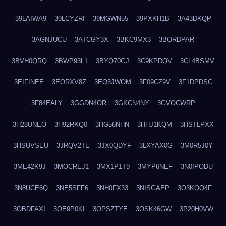
39LAIWA9
39LCYZRI
39MGWN55
39PXKH1B
3A43DKQP
3AGNJUCU
3ATCGY3X
3BKC9MX3
3BORDPAR
3BVH0QRQ
3BWP93L1
3BYQ70GJ
3C9KPDQV
3CL4BSMV
3EIFINEE
3EORXV8Z
3EQ3JWOM
3F09CZ9V
3F1DPDSC
3F84EALY
3GGDN4OR
3GKCN4NY
3GVOCWRP
3H28UNEO
3H92RKQ0
3HG56NHN
3HHJ1KQM
3HSTLPXX
3HSUVSEU
3JRQV2TE
3JX0QDYF
3LXYAX0G
3M0R5J0Y
3ME42K9J
3MOCREJ1
3MX1P1T9
3MYP6NEF
3N0IPODU
3N8UCE6Q
3NE5SFF6
3NH0FX33
3NISGAEP
3O3KQQ4F
3OBDFAXI
3OE9P0KI
3OPSZTYE
3OSK46GW
3P20H0VW