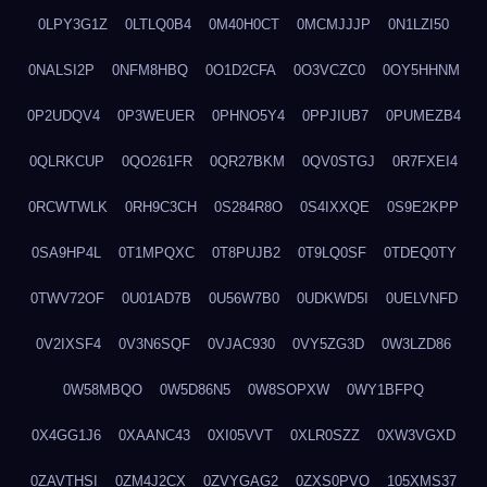
0LPY3G1Z
0LTLQ0B4
0M40H0CT
0MCMJJJP
0N1LZI50
0NALSI2P
0NFM8HBQ
0O1D2CFA
0O3VCZC0
0OY5HHNM
0P2UDQV4
0P3WEUER
0PHNO5Y4
0PPJIUB7
0PUMEZB4
0QLRKCUP
0QO261FR
0QR27BKM
0QV0STGJ
0R7FXEI4
0RCWTWLK
0RH9C3CH
0S284R8O
0S4IXXQE
0S9E2KPP
0SA9HP4L
0T1MPQXC
0T8PUJB2
0T9LQ0SF
0TDEQ0TY
0TWV72OF
0U01AD7B
0U56W7B0
0UDKWD5I
0UELVNFD
0V2IXSF4
0V3N6SQF
0VJAC930
0VY5ZG3D
0W3LZD86
0W58MBQO
0W5D86N5
0W8SOPXW
0WY1BFPQ
0X4GG1J6
0XAANC43
0XI05VVT
0XLR0SZZ
0XW3VGXD
0ZAVTHSI
0ZM4J2CX
0ZVYGAG2
0ZXS0PVO
105XMS37