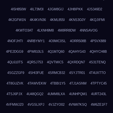
4I5H850W
4IL73M3I
4JGM8GIJ
4JH8IPKK
4JS349D2
4K2GFW1N
4K4KVN36
4KML855I
4KNS3G0Y
4KQJIFMI
4KWTO3AT
4LXNH9M8
4M8RR8DW
4NNSAVOG
4NOFJHTI
4NRBYMY1
4O9WC0SL
4ORR508B
4P5VX889
4PE2DGG9
4PW810LS
4Q1M7Q60
4QAHYG43
4QHYCH8B
4QL610TS
4QRSJ753
4QVTMIC5
4QXRDQN7
4S31TENQ
4SGZZGF9
4SHI3FUE
4SRMCB32
4SYJTR01
4T4UXTTO
4T8GUZVK
4TAWVEKW
4TBBI1Y5
4TJ1ASNW
4TPTYC45
4TSJ6PJX
4U48QGQ2
4UMM8LXA
4UNHPQM1
4URT243L
4VFMWJZ0
4VGSLXPJ
4VJZYO02
4VNW7KSQ
4W6ZE1F7