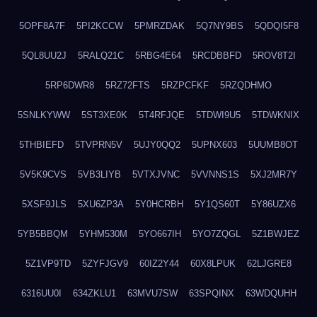
5OPF8A7F
5PI2KCCW
5PMRZDAK
5Q7NY9BS
5QDQI5F8
5QL8UU2J
5RALQ21C
5RBG4E64
5RCDBBFD
5ROV8T2I
5RP6DWR8
5RZ72FTS
5RZPCFKF
5RZQDHMO
5SNLKYWW
5ST3XE0K
5T4RFJQE
5TDWI9U5
5TDWKNIX
5THBIEFD
5TVPRN5V
5UJY0QQ2
5UPNX603
5UUMB8OT
5V5K9CVS
5VB3LIYB
5VTXJVNC
5VVNNS1S
5XJ2MR7Y
5XSF9JLS
5XU6ZP3A
5Y0HCRBH
5Y1QS60T
5Y86UZX6
5YB5BBQM
5YHM530M
5YO667IH
5YO7ZQGL
5Z1BWJEZ
5Z1VP9TD
5ZYFJGV9
60IZ2Y44
60X8LPUK
62LJGRE8
6316UU0I
634ZKLU1
63MVU7SW
63SPQINX
63WDQUHH