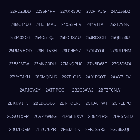
22RDZ3DD
22S5F4PR
22XXR3UO
232PTAJG
24AZ56D2
24MC44U0
24TJTMVU
24XS3FEV
24YV1LVI
252T7VNK
253A0XC6
254O5EQJ
258OBXAU
25JR0XCH
25Q8956U
25RMMEOD
26HTTV6H
26L0HESZ
270L4YOL
276UFPNM
27E8J3FW
27MKG0DU
27MNQPU0
27NBD68F
27O3D674
27VYT4KU
28SMQGU6
299T1G15
2A01R6QT
2AAYZL7V
2AFJGVZY
2ATPPOCH
2B2G3AW2
2BFZFCNW
2BKKV1H5
2BLDOOU6
2BRHOLRJ
2CKA0HWT
2CRELPQI
2CSOTXFR
2CVZ7WMG
2D26EBXW
2D942LRG
2DPSN680
2DU7LORM
2EZC76PR
2F53ZH8K
2FFJSSR3
2G789XQE