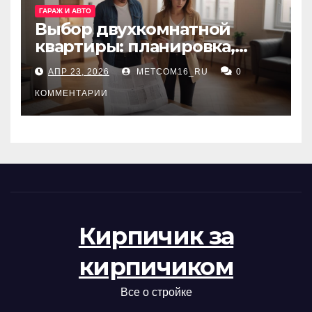
ГАРАЖ И АВТО
Выбор двухкомнатной
квартиры: планировка,
состояние жилья и
АПР 23, 2026
METCOM16_RU
0
проверка документов
КОММЕНТАРИИ
Кирпичик за
кирпичиком
Все о стройке