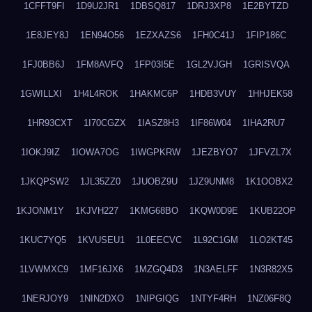
1CFFT9FI
1D9U2JR1
1DBSQ817
1DRJ3XP8
1E2BYTZD
1E8JEY8J
1EN94O56
1EZXAZS6
1FH0C41J
1FIP186C
1FJ0BB6J
1FM8AVFQ
1FP03I5E
1GL2VJGH
1GRISVQA
1GWILLXI
1H4L4ROK
1HAKMC6P
1HDB3VUY
1HHJEK58
1HR93CXT
1I70CGZX
1IASZ8H3
1IF86W04
1IHA2RU7
1IOKJ9IZ
1IOWA7OG
1IWGPKRW
1JEZBYO7
1JFVZL7X
1JKQPSW2
1JL35ZZ0
1JUOBZ9U
1JZ9UNM8
1K1OOBX2
1KJONM1Y
1KJVH227
1KMG68BO
1KQW0D9E
1KUB22OP
1KUC7YQ5
1KVUSEU1
1L0EECVC
1L92C1GM
1LO2KT45
1LVWMXC9
1MF16JX6
1MZGQ4D3
1N3AELFF
1N3R82X5
1NERJOY9
1NIN2DXO
1NIPGIQG
1NTYF4RH
1NZ06F8Q