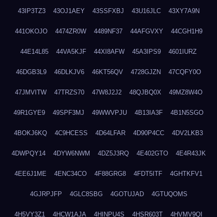
43IP3TZ3
43OJ1AEY
43SSFXBJ
43U16JLC
43XY7A9N
441OKOJO
4474ZR0W
4489NF37
44AFGVXY
44CGH1H9
44E14L85
44VA5KJF
44XI8AFW
45A3IPS9
4601IURZ
46DGB3L9
46DLKJV6
46KT56QV
4728GJZN
47CQFY0O
47JMVITW
47TRZS70
47W8J2J2
48QJBQ0X
49MZ8W4O
49R1GYE9
49SPF3MJ
49WWVPJU
4B13IA3F
4B1N5SGO
4BOKJ6KQ
4C9HCESS
4D64LFAR
4D90P4CC
4DV2LKB3
4DWPQY14
4DYW6NWM
4DZ5J3RQ
4E402GTO
4E4R43JK
4EE6J1ME
4ENC34CO
4F88GRG8
4FDT5ITF
4GHTKFV1
4GJRPJFP
4GLC8SBG
4GOTUJAD
4GTUQOMS
4H5VY3Z1
4HCW1AJA
4HINPU4S
4HSR603T
4HVMV9QI