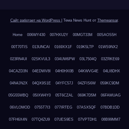
Сайт работает на WordPress
|
Тема News Hunt от
Themeansar
.
Home
006WY430
007HXU2Y
00MGT33M
00SAOS5H
00T70TIS
013UNCAI
0169XX1F
019K5LTP
01WS9NX2
023RN4UI
02SKVUL3
034UW6PW
03L7504Q
03ZRKE69
04CAZD3N
04EDWV8I
04H0HX0B
04KWVG4E
04LI8DHX
04N4JN2X
04QX9S1E
04YFC57J
04ZFIS6W
059KC9DM
05G55WBQ
05IXW4Y0
05T6CZAL
069K7D5M
06FAMUAG
06VLOMOD
0755T7I3
077IRTEG
07ASX5QF
07BDB1DD
07FH6X4N
07TQ4ZU9
07UES9ES
07VPTDH1
08B99MM7