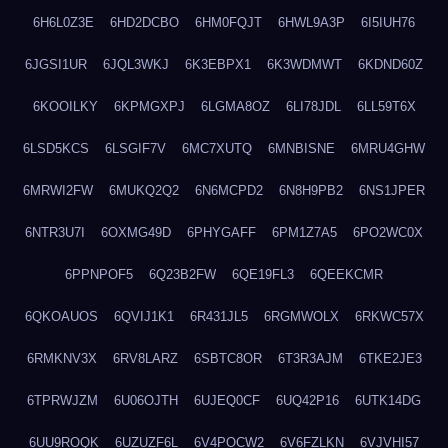
6H6L0Z3E
6HD2DCBO
6HM0FQJT
6HWL9A3P
6I5IUH76
6JGSI1UR
6JQL3WKJ
6K3EBPX1
6K3WDMWT
6KDND60Z
6KOOILKY
6KPMGXPJ
6LGMA8OZ
6LI78JDL
6LL59T6X
6LSD5KCS
6LSGIF7V
6MC7XUTQ
6MNBISNE
6MRU4GHW
6MRWI2FW
6MUKQ2Q2
6N6MCPD2
6N8H9PB2
6NS1JPER
6NTR3U7I
6OXMG49D
6PHYGAFF
6PM1Z7A5
6PO2WC0X
6PPNPOF5
6Q23B2FW
6QE19FL3
6QEEKCMR
6QKOAUOS
6QVIJ1K1
6R431JL5
6RGMWOLX
6RKWC57X
6RMKNV3X
6RV8LARZ
6SBTC8OR
6T3R3AJM
6TKE2JE3
6TPRWJZM
6U06OJTH
6UJEQ0CF
6UQ42P16
6UTK14DG
6UU9ROQK
6UZUZF6L
6V4POCW2
6V6FZLKN
6VJVHI57