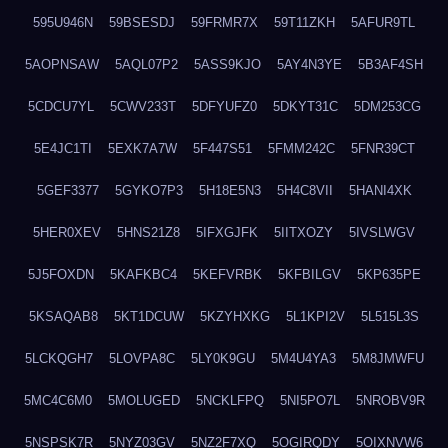
595U946N
59BSESDJ
59FRMR7X
59T11ZKH
5AFUR9TL
5AOPNSAW
5AQL07P2
5ASS9KJO
5AY4N3YE
5B3AF4SH
5CDCU7YL
5CWV233T
5DFYUFZ0
5DKYT31C
5DM253CG
5E4JC1TI
5EXK7A7W
5F447S51
5FMM242C
5FNR39CT
5GEF3377
5GYKO7P3
5H18E5N3
5H4C8VII
5HANI4XK
5HER0XEV
5HNS21Z8
5IFXGJFK
5IITXOZY
5IVSLWGV
5J5FOXDN
5KAFKBC4
5KEFVRBK
5KFBILGV
5KP635PE
5KSAQAB8
5KT1DCUW
5KZYHXKG
5L1KPI2V
5L515L3S
5LCKQGH7
5LOVPA8C
5LY0K9GU
5M4U4YA3
5M8JMWFU
5MC4C6M0
5MOLUGED
5NCKLFPQ
5NI5PO7L
5NROBV9R
5NSPSK7R
5NYZ03GV
5NZ2F7XQ
5OGIRQDY
5OIXNVW6