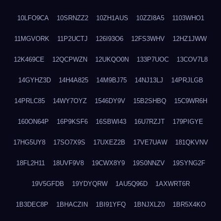
10LFO9CA
10SRNZZ2
10ZH1AUS
10ZZI8A5
1103WHO1
11MGVORK
11P2UCTJ
126I93O6
12FS3WHV
12HZ1JWW
12K469CE
12QCPWZN
12UKQO0N
133P7UOC
13COV7L8
14GYHZ3D
14H4A825
14M9BJ75
14NJ13LJ
14PRJLGB
14PRLC85
14WY7OYZ
1546DY9V
15B2SHBQ
15C9WR6H
160ON64P
16P9KSF6
16SBWI43
16U7RZJT
179PIGYE
17HG5UY8
17SO7X9S
17UXEZ2B
17VE7UAW
181QKVNV
18FL2H11
18UVF9V8
19CWX8Y9
19S0NNZV
19SYNG2F
19V5GFDB
19YDYQRW
1AU5Q96D
1AXWRT6R
1B3DEC8P
1BHACZIN
1BI91YFQ
1BNJXLZ0
1BR5X4KO