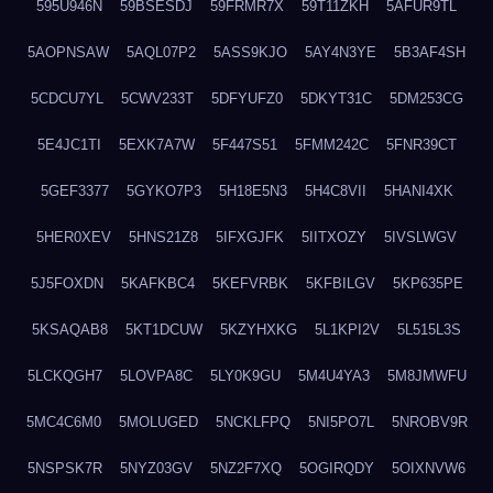
595U946N
59BSESDJ
59FRMR7X
59T11ZKH
5AFUR9TL
5AOPNSAW
5AQL07P2
5ASS9KJO
5AY4N3YE
5B3AF4SH
5CDCU7YL
5CWV233T
5DFYUFZ0
5DKYT31C
5DM253CG
5E4JC1TI
5EXK7A7W
5F447S51
5FMM242C
5FNR39CT
5GEF3377
5GYKO7P3
5H18E5N3
5H4C8VII
5HANI4XK
5HER0XEV
5HNS21Z8
5IFXGJFK
5IITXOZY
5IVSLWGV
5J5FOXDN
5KAFKBC4
5KEFVRBK
5KFBILGV
5KP635PE
5KSAQAB8
5KT1DCUW
5KZYHXKG
5L1KPI2V
5L515L3S
5LCKQGH7
5LOVPA8C
5LY0K9GU
5M4U4YA3
5M8JMWFU
5MC4C6M0
5MOLUGED
5NCKLFPQ
5NI5PO7L
5NROBV9R
5NSPSK7R
5NYZ03GV
5NZ2F7XQ
5OGIRQDY
5OIXNVW6