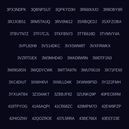
3PX3NDPK
3QBNPSU7
3QPKYD3H
3R660UUO
3R8OBY8R
3RJJOB51
3RM5TAUQ
3RV0N612
3SRBQEDJ
3SXFZOBA
3TBVTN7Z
3TFI7CJL
3TKFBN73
3TTB618D
3TVMVY4A
3VPL82H9
3VS14DKC
3VX5WW8T
3VXFRWKX
3VZRTGEK
3W3MHD4O
3WAD8W9N
3WDTF1N3
3WI8G8SN
3WQDYCWK
3WTTA97N
3WU70G19
3X71FE60
3XC4DIU7
3XMIH0VI
3XMLLD4K
3XWW9P5D
3Y2Z2FMH
3YXUATB4
3Z3344KT
3ZBBJF82
3ZUNKQ9P
40PEO5RM
418TPYOG
41A6AQPI
41CR68ZC
428MPM7O
42EW9PZP
42HIOZNV
42QOZROE
437L5RRA
43BE766X
43EEF23E