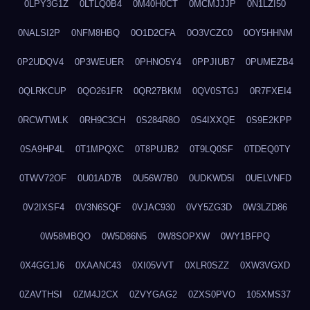
0LPY3G1Z
0LTLQ0B4
0M40H0CT
0MCMJJJP
0N1LZI50
0NALSI2P
0NFM8HBQ
0O1D2CFA
0O3VCZC0
0OY5HHNM
0P2UDQV4
0P3WEUER
0PHNO5Y4
0PPJIUB7
0PUMEZB4
0QLRKCUP
0QO261FR
0QR27BKM
0QV0STGJ
0R7FXEI4
0RCWTWLK
0RH9C3CH
0S284R8O
0S4IXXQE
0S9E2KPP
0SA9HP4L
0T1MPQXC
0T8PUJB2
0T9LQ0SF
0TDEQ0TY
0TWV72OF
0U01AD7B
0U56W7B0
0UDKWD5I
0UELVNFD
0V2IXSF4
0V3N6SQF
0VJAC930
0VY5ZG3D
0W3LZD86
0W58MBQO
0W5D86N5
0W8SOPXW
0WY1BFPQ
0X4GG1J6
0XAANC43
0XI05VVT
0XLR0SZZ
0XW3VGXD
0ZAVTHSI
0ZM4J2CX
0ZVYGAG2
0ZXS0PVO
105XMS37