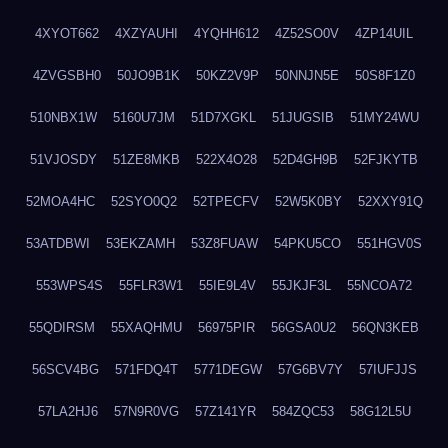
4XYOT662
4XZYAUHI
4YQHH612
4Z52SO0V
4ZP14UIL
4ZVGSBH0
50JO9B1K
50KZ2V9P
50NNJN5E
50S8F1Z0
510NBX1W
5160U7JM
51D7XGKL
51JUGSIB
51MY24WU
51VJOSDY
51ZE8MKB
522X4O28
52D4GH9B
52FJKYTB
52MOA4HC
52SYO0Q2
52TPECFV
52W5K0BY
52XXY91Q
53ATDBWI
53EKZAMH
53Z8FUAW
54PKU5CO
551HGV0S
553WPS4S
55FLR3W1
55IE9L4V
55JKJF3L
55NCOA72
55QDIRSM
55XAQHMU
56975PIR
56GSA0U2
56QN3KEB
56SCV4BG
571FDQ4T
5771DEGW
57G6BV7Y
57IUFJJS
57LA2HJ6
57N9R0VG
57Z141YR
584ZQC53
58G12L5U