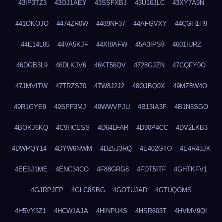
43IP3TZ3
43OJ1AEY
43SSFXBJ
43U16JLC
43XY7A9N
441OKOJO
4474ZR0W
4489NF37
44AFGVXY
44CGH1H9
44E14L85
44VA5KJF
44XI8AFW
45A3IPS9
4601IURZ
46DGB3L9
46DLKJV6
46KT56QV
4728GJZN
47CQFY0O
47JMVITW
47TRZS70
47W8J2J2
48QJBQ0X
49MZ8W4O
49R1GYE9
49SPF3MJ
49WWVPJU
4B13IA3F
4B1N5SGO
4BOKJ6KQ
4C9HCESS
4D64LFAR
4D90P4CC
4DV2LKB3
4DWPQY14
4DYW6NWM
4DZ5J3RQ
4E402GTO
4E4R43JK
4EE6J1ME
4ENC34CO
4F88GRG8
4FDT5ITF
4GHTKFV1
4GJRPJFP
4GLC8SBG
4GOTUJAD
4GTUQOMS
4H5VY3Z1
4HCW1AJA
4HINPU4S
4HSR603T
4HVMV9QI