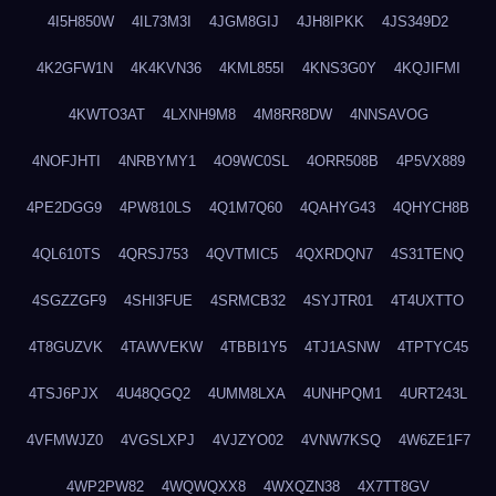
4I5H850W
4IL73M3I
4JGM8GIJ
4JH8IPKK
4JS349D2
4K2GFW1N
4K4KVN36
4KML855I
4KNS3G0Y
4KQJIFMI
4KWTO3AT
4LXNH9M8
4M8RR8DW
4NNSAVOG
4NOFJHTI
4NRBYMY1
4O9WC0SL
4ORR508B
4P5VX889
4PE2DGG9
4PW810LS
4Q1M7Q60
4QAHYG43
4QHYCH8B
4QL610TS
4QRSJ753
4QVTMIC5
4QXRDQN7
4S31TENQ
4SGZZGF9
4SHI3FUE
4SRMCB32
4SYJTR01
4T4UXTTO
4T8GUZVK
4TAWVEKW
4TBBI1Y5
4TJ1ASNW
4TPTYC45
4TSJ6PJX
4U48QGQ2
4UMM8LXA
4UNHPQM1
4URT243L
4VFMWJZ0
4VGSLXPJ
4VJZYO02
4VNW7KSQ
4W6ZE1F7
4WP2PW82
4WQWQXX8
4WXQZN38
4X7TT8GV