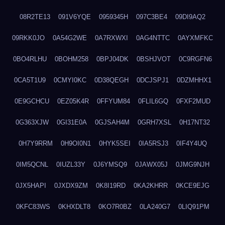
08R2TE13
091V6YQE
0959345H
097C3BE4
09DI9AQ2
09RKK0JO
0A54G2WE
0A7RXWXI
0AG4NTTC
0AYXMFKC
0BO4RLHU
0BOHM258
0BPJ04DK
0BSHJVOT
0C9RGFN6
0CA5T1U9
0CMYI0KC
0D38QEGH
0DCJSPJ1
0DZMHHX1
0E9GCHCU
0EZ05K4R
0FFYUM84
0FLIL6GQ
0FXF2MUD
0G363XJW
0GI31E0A
0GJSAH4M
0GRH7XSL
0H17NT32
0H7Y9RRM
0H9OI0N1
0HYK5SEI
0IA5RSJ3
0IF4Y4UQ
0IM5QCNL
0IUZL33Y
0J6YMSQ9
0JAWX05J
0JMG9NJH
0JX5HAPI
0JXDX9ZM
0K8I19RD
0KA2KHRR
0KCE9EJG
0KFC83WS
0KHXDLT8
0KO7R0BZ
0LA240G7
0LIQ91PM