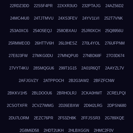
22RDZ3DD
22S5F4PR
22XXR3UO
232PTAJG
24AZ56D2
24MC44U0
24TJTMVU
24XS3FEV
24YV1LVI
252T7VNK
253A0XC6
254O5EQJ
258OBXAU
25JR0XCH
25Q8956U
25RMMEOD
26HTTV6H
26L0HESZ
270L4YOL
276UFPNM
27E8J3FW
27MKG0DU
27MNQPU0
27NBD68F
27O3D674
27VYT4KU
28SMQGU6
299T1G15
2A01R6QT
2AAYZL7V
2AFJGVZY
2ATPPOCH
2B2G3AW2
2BFZFCNW
2BKKV1H5
2BLDOOU6
2BRHOLRJ
2CKA0HWT
2CRELPQI
2CSOTXFR
2CVZ7WMG
2D26EBXW
2D942LRG
2DPSN680
2DU7LORM
2EZC76PR
2F53ZH8K
2FFJSSR3
2G789XQE
2G8M6D58
2HDT2UKH
2HLBXGGN
2HMC2F0V