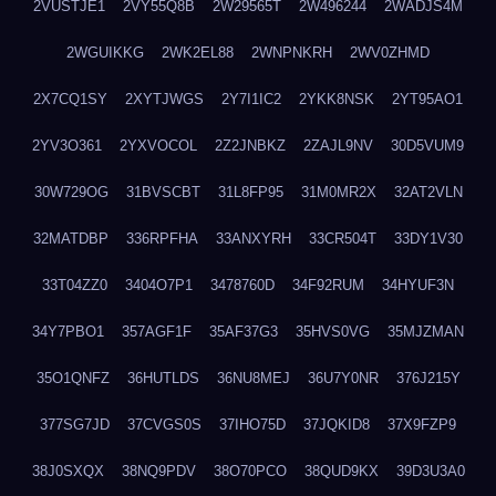
2VUSTJE1
2VY55Q8B
2W29565T
2W496244
2WADJS4M
2WGUIKKG
2WK2EL88
2WNPNKRH
2WV0ZHMD
2X7CQ1SY
2XYTJWGS
2Y7I1IC2
2YKK8NSK
2YT95AO1
2YV3O361
2YXVOCOL
2Z2JNBKZ
2ZAJL9NV
30D5VUM9
30W729OG
31BVSCBT
31L8FP95
31M0MR2X
32AT2VLN
32MATDBP
336RPFHA
33ANXYRH
33CR504T
33DY1V30
33T04ZZ0
3404O7P1
3478760D
34F92RUM
34HYUF3N
34Y7PBO1
357AGF1F
35AF37G3
35HVS0VG
35MJZMAN
35O1QNFZ
36HUTLDS
36NU8MEJ
36U7Y0NR
376J215Y
377SG7JD
37CVGS0S
37IHO75D
37JQKID8
37X9FZP9
38J0SXQX
38NQ9PDV
38O70PCO
38QUD9KX
39D3U3A0