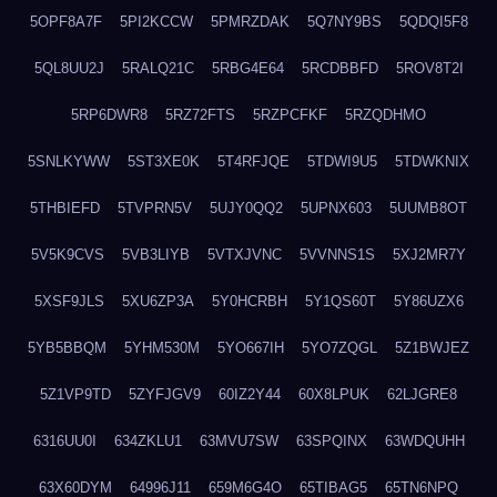
5OPF8A7F
5PI2KCCW
5PMRZDAK
5Q7NY9BS
5QDQI5F8
5QL8UU2J
5RALQ21C
5RBG4E64
5RCDBBFD
5ROV8T2I
5RP6DWR8
5RZ72FTS
5RZPCFKF
5RZQDHMO
5SNLKYWW
5ST3XE0K
5T4RFJQE
5TDWI9U5
5TDWKNIX
5THBIEFD
5TVPRN5V
5UJY0QQ2
5UPNX603
5UUMB8OT
5V5K9CVS
5VB3LIYB
5VTXJVNC
5VVNNS1S
5XJ2MR7Y
5XSF9JLS
5XU6ZP3A
5Y0HCRBH
5Y1QS60T
5Y86UZX6
5YB5BBQM
5YHM530M
5YO667IH
5YO7ZQGL
5Z1BWJEZ
5Z1VP9TD
5ZYFJGV9
60IZ2Y44
60X8LPUK
62LJGRE8
6316UU0I
634ZKLU1
63MVU7SW
63SPQINX
63WDQUHH
63X60DYM
64996J11
659M6G4O
65TIBAG5
65TN6NPQ