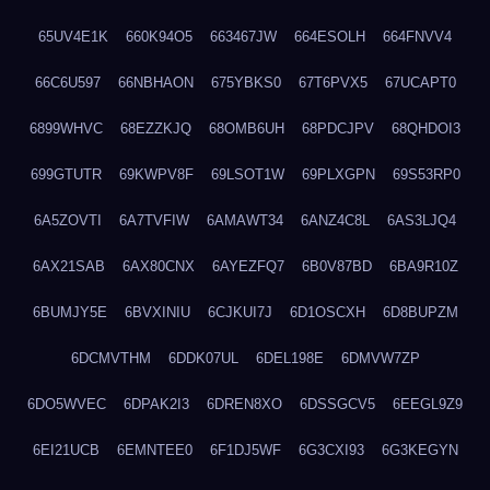
65UV4E1K
660K94O5
663467JW
664ESOLH
664FNVV4
66C6U597
66NBHAON
675YBKS0
67T6PVX5
67UCAPT0
6899WHVC
68EZZKJQ
68OMB6UH
68PDCJPV
68QHDOI3
699GTUTR
69KWPV8F
69LSOT1W
69PLXGPN
69S53RP0
6A5ZOVTI
6A7TVFIW
6AMAWT34
6ANZ4C8L
6AS3LJQ4
6AX21SAB
6AX80CNX
6AYEZFQ7
6B0V87BD
6BA9R10Z
6BUMJY5E
6BVXINIU
6CJKUI7J
6D1OSCXH
6D8BUPZM
6DCMVTHM
6DDK07UL
6DEL198E
6DMVW7ZP
6DO5WVEC
6DPAK2I3
6DREN8XO
6DSSGCV5
6EEGL9Z9
6EI21UCB
6EMNTEE0
6F1DJ5WF
6G3CXI93
6G3KEGYN