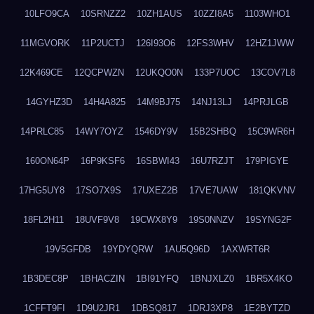
10LFO9CA
10SRNZZ2
10ZH1AUS
10ZZI8A5
1103WHO1
11MGVORK
11P2UCTJ
126I93O6
12FS3WHV
12HZ1JWW
12K469CE
12QCPWZN
12UKQO0N
133P7UOC
13COV7L8
14GYHZ3D
14H4A825
14M9BJ75
14NJ13LJ
14PRJLGB
14PRLC85
14WY7OYZ
1546DY9V
15B2SHBQ
15C9WR6H
160ON64P
16P9KSF6
16SBWI43
16U7RZJT
179PIGYE
17HG5UY8
17SO7X9S
17UXEZ2B
17VE7UAW
181QKVNV
18FL2H11
18UVF9V8
19CWX8Y9
19S0NNZV
19SYNG2F
19V5GFDB
19YDYQRW
1AU5Q96D
1AXWRT6R
1B3DEC8P
1BHACZIN
1BI91YFQ
1BNJXLZ0
1BR5X4KO
1CFFT9FI
1D9U2JR1
1DBSQ817
1DRJ3XP8
1E2BYTZD