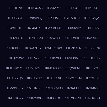
1E8JEY8J
1EN94O56
1EZXAZS6
1FH0C41J
1FIP186C
1FJ0BB6J
1FM8AVFQ
1FP03I5E
1GL2VJGH
1GRISVQA
1GWILLXI
1H4L4ROK
1HAKMC6P
1HDB3VUY
1HHJEK58
1HR93CXT
1I70CGZX
1IASZ8H3
1IF86W04
1IHA2RU7
1IOKJ9IZ
1IOWA7OG
1IWGPKRW
1JEZBYO7
1JFVZL7X
1JKQPSW2
1JL35ZZ0
1JUOBZ9U
1JZ9UNM8
1K1OOBX2
1KJONM1Y
1KJVH227
1KMG68BO
1KQW0D9E
1KUB22OP
1KUC7YQ5
1KVUSEU1
1L0EECVC
1L92C1GM
1LO2KT45
1LVWMXC9
1MF16JX6
1MZGQ4D3
1N3AELFF
1N3R82X5
1NERJOY9
1NIN2DXO
1NIPGIQG
1NTYF4RH
1NZ06F8Q