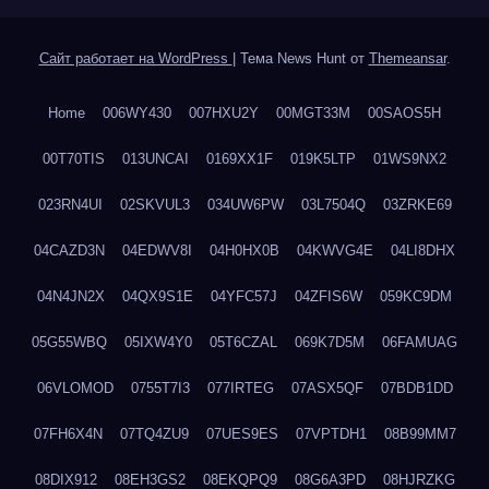
Сайт работает на WordPress
|
Тема News Hunt от
Themeansar
.
Home
006WY430
007HXU2Y
00MGT33M
00SAOS5H
00T70TIS
013UNCAI
0169XX1F
019K5LTP
01WS9NX2
023RN4UI
02SKVUL3
034UW6PW
03L7504Q
03ZRKE69
04CAZD3N
04EDWV8I
04H0HX0B
04KWVG4E
04LI8DHX
04N4JN2X
04QX9S1E
04YFC57J
04ZFIS6W
059KC9DM
05G55WBQ
05IXW4Y0
05T6CZAL
069K7D5M
06FAMUAG
06VLOMOD
0755T7I3
077IRTEG
07ASX5QF
07BDB1DD
07FH6X4N
07TQ4ZU9
07UES9ES
07VPTDH1
08B99MM7
08DIX912
08EH3GS2
08EKQPQ9
08G6A3PD
08HJRZKG