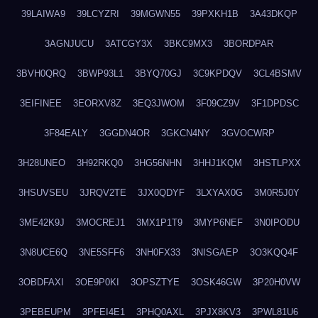
39LAIWA9
39LCYZRI
39MGWN55
39PXKH1B
3A43DKQP
3AGNJUCU
3ATCGY3X
3BKC9MX3
3BORDPAR
3BVH0QRQ
3BWP93L1
3BYQ70GJ
3C9KPDQV
3CL4BSMV
3EIFINEE
3EORXV8Z
3EQ3JWOM
3F09CZ9V
3F1DPDSC
3F84EALY
3GGDN4OR
3GKCN4NY
3GVOCWRP
3H28UNEO
3H92RKQ0
3HG56NHN
3HHJ1KQM
3HSTLPXX
3HSUVSEU
3JRQV2TE
3JX0QDYF
3LXYAX0G
3M0R5J0Y
3ME42K9J
3MOCREJ1
3MX1P1T9
3MYP6NEF
3N0IPODU
3N8UCE6Q
3NE5SFF6
3NH0FX33
3NISGAEP
3O3KQQ4F
3OBDFAXI
3OE9P0KI
3OPSZTYE
3OSK46GW
3P20H0VW
3PEBEUPM
3PFEI4E1
3PHQ0AXL
3PJX8KV3
3PWL81U6