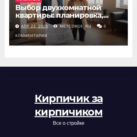
Выбор двухкомнатной
квартиры: планировка,
состояние жилья и
АПР 23, 2026
METCOM16_RU
0
проверка документов
КОММЕНТАРИИ
Кирпичик за
кирпичиком
Все о стройке