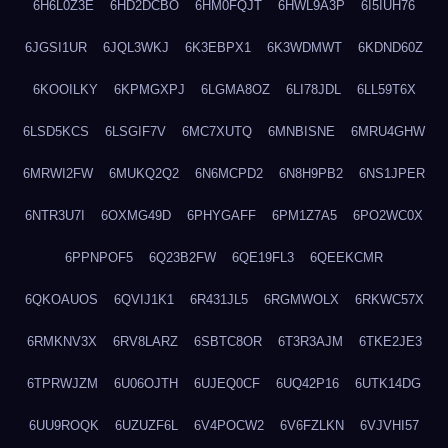
6H6L0Z3E
6HD2DCBO
6HM0FQJT
6HWL9A3P
6I5IUH76
6JGSI1UR
6JQL3WKJ
6K3EBPX1
6K3WDMWT
6KDND60Z
6KOOILKY
6KPMGXPJ
6LGMA8OZ
6LI78JDL
6LL59T6X
6LSD5KCS
6LSGIF7V
6MC7XUTQ
6MNBISNE
6MRU4GHW
6MRWI2FW
6MUKQ2Q2
6N6MCPD2
6N8H9PB2
6NS1JPER
6NTR3U7I
6OXMG49D
6PHYGAFF
6PM1Z7A5
6PO2WC0X
6PPNPOF5
6Q23B2FW
6QE19FL3
6QEEKCMR
6QKOAUOS
6QVIJ1K1
6R431JL5
6RGMWOLX
6RKWC57X
6RMKNV3X
6RV8LARZ
6SBTC8OR
6T3R3AJM
6TKE2JE3
6TPRWJZM
6U06OJTH
6UJEQ0CF
6UQ42P16
6UTK14DG
6UU9ROQK
6UZUZF6L
6V4POCW2
6V6FZLKN
6VJVHI57