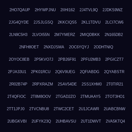
2HO7QAUP
2HYWPJNU
2IIHI162
2J4TVL9Q
2JDKS9WZ
2JG4QYDE
2JSJLGSQ
2KKCIQS5
2KL1TDVU
2LCI7CW6
2LN9C5H3
2LVOI55N
2M7YMERZ
2MIQDBKK
2N165DB2
2NFH8OET
2NXDJSMA
2OC6YQYJ
2ODHTNIQ
2OYOC8EB
2P5KVO7J
2PB26F91
2PFU2MB3
2PGICZT7
2PJA33U1
2PK01RCU
2Q6V9UEG
2QFIABDG
2QYABSTR
2R02B74P
2RPXRAZM
2SAV54DE
2SS1XHM0
2T0TIR21
2T4QFIOC
2T8M8OOV
2TGAD2ZO
2TMUAAY5
2TOT3HO1
2TT1JPJ0
2TVCNBU8
2TWC2CET
2U1JCAWR
2UABCBNW
2UBGKVBI
2UFYK23Q
2UHBAVSU
2UT1DWVT
2VA5KTQ4