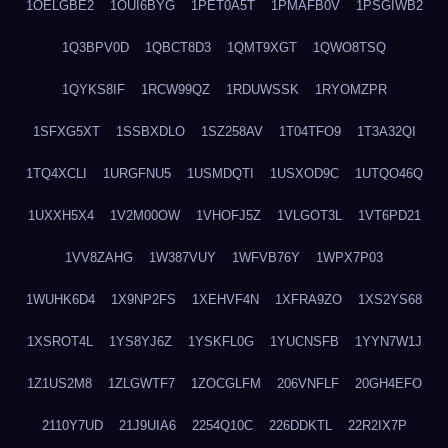
1OELGBE2
1OUI6BYG
1PET0A5T
1PMAFB0V
1PSGIWB2
1Q3BPV0D
1QBCT8D3
1QMT9XGT
1QWO8TSQ
1QYKS8IF
1RCW99QZ
1RDUWSSK
1RYOMZPR
1SFXG5XT
1SSBXDLO
1SZ258AV
1T04TFO9
1T3A32QI
1TQ4XCLI
1URGFNU5
1USMDQTI
1USXOD9C
1UTQO46Q
1UXXH5X4
1V2M00OW
1VHOFJ5Z
1VLGOT3L
1VT6PD21
1VV8ZAHG
1W387VUY
1WFVB76Y
1WPX7P03
1WUHK6D4
1X9NP2FS
1XEHVF4N
1XFRA9ZO
1XS2YS68
1XSROT4L
1YS8YJ6Z
1YSKFL0G
1YUCNSFB
1YYN7W1J
1Z1US2M8
1ZLGWTF7
1ZOCGLFM
206VNFLF
20GH4EFO
2110Y7UD
21J9UIA6
2254Q10C
226DDKTL
22R2IX7P