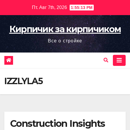
Перейти
Пт. Авг 7th, 2026
1:55:14 PM
к
содержимому
Кирпичик за кирпичиком
Все о стройке
IZZLYLA5
Construction Insights