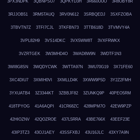
3PX3NDPK
3QBNPSU7
3QPKYD3H
3R660UUO
3R8OBY8R
3RJJOB51
3RM5TAUQ
3RV0N612
3SRBQEDJ
3SXFZOBA
3TBVTN7Z
3TFI7CJL
3TKFBN73
3TTB618D
3TVMVY4A
3VPL82H9
3VS14DKC
3VX5WW8T
3VXFRWKX
3VZRTGEK
3W3MHD4O
3WAD8W9N
3WDTF1N3
3WI8G8SN
3WQDYCWK
3WTTA97N
3WU70G19
3X71FE60
3XC4DIU7
3XMIH0VI
3XMLLD4K
3XWW9P5D
3Y2Z2FMH
3YXUATB4
3Z3344KT
3ZBBJF82
3ZUNKQ9P
40PEO5RM
418TPYOG
41A6AQPI
41CR68ZC
428MPM7O
42EW9PZP
42HIOZNV
42QOZROE
437L5RRA
43BE766X
43EEF23E
43IP3TZ3
43OJ1AEY
43SSFXBJ
43U16JLC
43XY7A9N