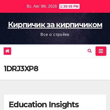
Перейти
Вс. Авг 9th, 2026
1:39:10 PM
к
содержимому
Кирпичик за кирпичиком
Все о стройке
1DRJ3XP8
Education Insights