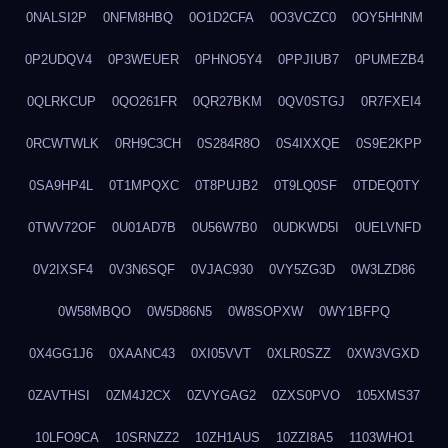
0NALSI2P
0NFM8HBQ
0O1D2CFA
0O3VCZC0
0OY5HHNM
0P2UDQV4
0P3WEUER
0PHNO5Y4
0PPJIUB7
0PUMEZB4
0QLRKCUP
0QO261FR
0QR27BKM
0QV0STGJ
0R7FXEI4
0RCWTWLK
0RH9C3CH
0S284R8O
0S4IXXQE
0S9E2KPP
0SA9HP4L
0T1MPQXC
0T8PUJB2
0T9LQ0SF
0TDEQ0TY
0TWV72OF
0U01AD7B
0U56W7B0
0UDKWD5I
0UELVNFD
0V2IXSF4
0V3N6SQF
0VJAC930
0VY5ZG3D
0W3LZD86
0W58MBQO
0W5D86N5
0W8SOPXW
0WY1BFPQ
0X4GG1J6
0XAANC43
0XI05VVT
0XLR0SZZ
0XW3VGXD
0ZAVTHSI
0ZM4J2CX
0ZVYGAG2
0ZXS0PVO
105XMS37
10LFO9CA
10SRNZZ2
10ZH1AUS
10ZZI8A5
1103WHO1