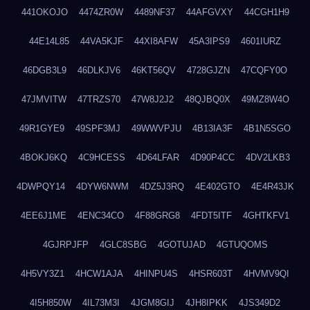
441OKOJO
4474ZR0W
4489NF37
44AFGVXY
44CGH1H9
44E14L85
44VA5KJF
44XI8AFW
45A3IPS9
4601IURZ
46DGB3L9
46DLKJV6
46KT56QV
4728GJZN
47CQFY0O
47JMVITW
47TRZS70
47W8J2J2
48QJBQ0X
49MZ8W4O
49R1GYE9
49SPF3MJ
49WWVPJU
4B13IA3F
4B1N5SGO
4BOKJ6KQ
4C9HCESS
4D64LFAR
4D90P4CC
4DV2LKB3
4DWPQY14
4DYW6NWM
4DZ5J3RQ
4E402GTO
4E4R43JK
4EE6J1ME
4ENC34CO
4F88GRG8
4FDT5ITF
4GHTKFV1
4GJRPJFP
4GLC8SBG
4GOTUJAD
4GTUQOMS
4H5VY3Z1
4HCW1AJA
4HINPU4S
4HSR603T
4HVMV9QI
4I5H850W
4IL73M3I
4JGM8GIJ
4JH8IPKK
4JS349D2