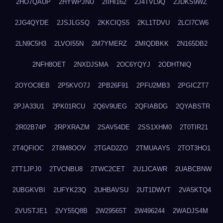
2HO7QAUP
2HYWPJNU
2IIHI162
2J4TVL9Q
2JDKS9WZ
2JG4QYDE
2JSJLGSQ
2KKCIQS5
2KL1TDVU
2LCI7CW6
2LN9C5H3
2LVOI55N
2M7YMERZ
2MIQDBKK
2N165DB2
2NFH8OET
2NXDJSMA
2OC6YQYJ
2ODHTNIQ
2OYOC8EB
2P5KVO7J
2PB26F91
2PFU2MB3
2PGICZT7
2PJA33U1
2PK01RCU
2Q6V9UEG
2QFIABDG
2QYABSTR
2R02B74P
2RPXRAZM
2SAV54DE
2SS1XHM0
2T0TIR21
2T4QFIOC
2T8M8OOV
2TGAD2ZO
2TMUAAY5
2TOT3HO1
2TT1JPJ0
2TVCNBU8
2TWC2CET
2U1JCAWR
2UABCBNW
2UBGKVBI
2UFYK23Q
2UHBAVSU
2UT1DWVT
2VA5KTQ4
2VUSTJE1
2VY55Q8B
2W29565T
2W496244
2WADJS4M