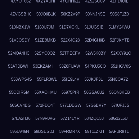
4XYOT662
4XZYAUHI
4YQHH612
4Z52SO0V
4ZP14UIL
4ZVGSBH0
50JO9B1K
50KZ2V9P
50NNJN5E
50S8F1Z0
510NBX1W
5160U7JM
51D7XGKL
51JUGSIB
51MY24WU
51VJOSDY
51ZE8MKB
522X4O28
52D4GH9B
52FJKYTB
52MOA4HC
52SYO0Q2
52TPECFV
52W5K0BY
52XXY91Q
53ATDBWI
53EKZAMH
53Z8FUAW
54PKU5CO
551HGV0S
553WPS4S
55FLR3W1
55IE9L4V
55JKJF3L
55NCOA72
55QDIRSM
55XAQHMU
56975PIR
56GSA0U2
56QN3KEB
56SCV4BG
571FDQ4T
5771DEGW
57G6BV7Y
57IUFJJS
57LA2HJ6
57N9R0VG
57Z141YR
584ZQC53
58G12L5U
595U946N
59BSESDJ
59FRMR7X
59T11ZKH
5AFUR9TL