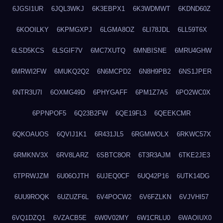
6JGSI1UR
6JQL3WKJ
6K3EBPX1
6K3WDMWT
6KDND60Z
6KOOILKY
6KPMGXPJ
6LGMA8OZ
6LI78JDL
6LL59T6X
6LSD5KCS
6LSGIF7V
6MC7XUTQ
6MNBISNE
6MRU4GHW
6MRWI2FW
6MUKQ2Q2
6N6MCPD2
6N8H9PB2
6NS1JPER
6NTR3U7I
6OXMG49D
6PHYGAFF
6PM1Z7A5
6PO2WC0X
6PPNPOF5
6Q23B2FW
6QE19FL3
6QEEKCMR
6QKOAUOS
6QVIJ1K1
6R431JL5
6RGMWOLX
6RKWC57X
6RMKNV3X
6RV8LARZ
6SBTC8OR
6T3R3AJM
6TKE2JE3
6TPRWJZM
6U06OJTH
6UJEQ0CF
6UQ42P16
6UTK14DG
6UU9ROQK
6UZUZF6L
6V4POCW2
6V6FZLKN
6VJVHI57
6VQ1DZQ1
6VZACB5E
6W0V02MY
6W1CRLU0
6WAOIUX0