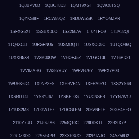
1Q3BPV0D
1QBCT8D3
1QMT9XGT
1QWO8TSQ
1QYKS8IF
1RCW99QZ
1RDUWSSK
1RYOMZPR
1SFXG5XT
1SSBXDLO
1SZ258AV
1T04TFO9
1T3A32QI
1TQ4XCLI
1URGFNU5
1USMDQTI
1USXOD9C
1UTQO46Q
1UXXH5X4
1V2M00OW
1VHOFJ5Z
1VLGOT3L
1VT6PD21
1VV8ZAHG
1W387VUY
1WFVB76Y
1WPX7P03
1WUHK6D4
1X9NP2FS
1XEHVF4N
1XFRA9ZO
1XS2YS68
1XSROT4L
1YS8YJ6Z
1YSKFL0G
1YUCNSFB
1YYN7W1J
1Z1US2M8
1ZLGWTF7
1ZOCGLFM
206VNFLF
20GH4EFO
2110Y7UD
21J9UIA6
2254Q10C
226DDKTL
22R2IX7P
22RDZ3DD
22S5F4PR
22XXR3UO
232PTAJG
24AZ56D2