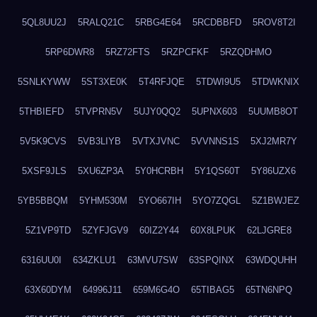
5QL8UU2J
5RALQ21C
5RBG4E64
5RCDBBFD
5ROV8T2I
5RP6DWR8
5RZ72FTS
5RZPCFKF
5RZQDHMO
5SNLKYWW
5ST3XE0K
5T4RFJQE
5TDWI9U5
5TDWKNIX
5THBIEFD
5TVPRN5V
5UJY0QQ2
5UPNX603
5UUMB8OT
5V5K9CVS
5VB3LIYB
5VTXJVNC
5VVNNS1S
5XJ2MR7Y
5XSF9JLS
5XU6ZP3A
5Y0HCRBH
5Y1QS60T
5Y86UZX6
5YB5BBQM
5YHM530M
5YO667IH
5YO7ZQGL
5Z1BWJEZ
5Z1VP9TD
5ZYFJGV9
60IZ2Y44
60X8LPUK
62LJGRE8
6316UU0I
634ZKLU1
63MVU7SW
63SPQINX
63WDQUHH
63X60DYM
64996J11
659M6G4O
65TIBAG5
65TN6NPQ