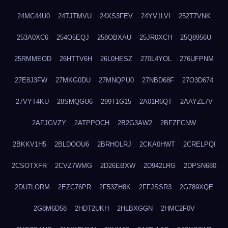
24MC44U0
24TJTMVU
24XS3FEV
24YV1LVI
252T7VNK
253A0XC6
254O5EQJ
258OBXAU
25JR0XCH
25Q8956U
25RMMEOD
26HTTV6H
26L0HESZ
270L4YOL
276UFPNM
27E8J3FW
27MKG0DU
27MNQPU0
27NBD68F
27O3D674
27VYT4KU
28SMQGU6
299T1G15
2A01R6QT
2AAYZL7V
2AFJGVZY
2ATPPOCH
2B2G3AW2
2BFZFCNW
2BKKV1H5
2BLDOOU6
2BRHOLRJ
2CKA0HWT
2CRELPQI
2CSOTXFR
2CVZ7WMG
2D26EBXW
2D942LRG
2DPSN680
2DU7LORM
2EZC76PR
2F53ZH8K
2FFJSSR3
2G789XQE
2G8M6D58
2HDT2UKH
2HLBXGGN
2HMC2F0V