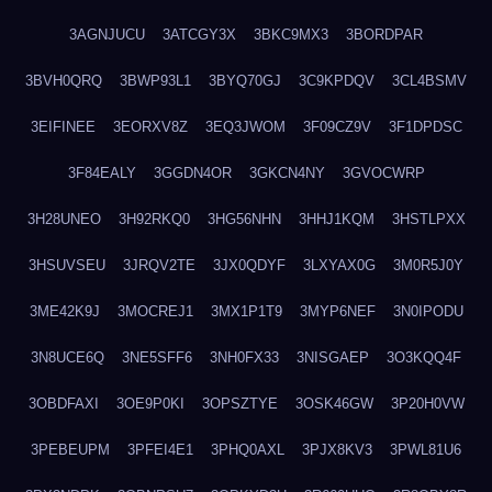
3AGNJUCU
3ATCGY3X
3BKC9MX3
3BORDPAR
3BVH0QRQ
3BWP93L1
3BYQ70GJ
3C9KPDQV
3CL4BSMV
3EIFINEE
3EORXV8Z
3EQ3JWOM
3F09CZ9V
3F1DPDSC
3F84EALY
3GGDN4OR
3GKCN4NY
3GVOCWRP
3H28UNEO
3H92RKQ0
3HG56NHN
3HHJ1KQM
3HSTLPXX
3HSUVSEU
3JRQV2TE
3JX0QDYF
3LXYAX0G
3M0R5J0Y
3ME42K9J
3MOCREJ1
3MX1P1T9
3MYP6NEF
3N0IPODU
3N8UCE6Q
3NE5SFF6
3NH0FX33
3NISGAEP
3O3KQQ4F
3OBDFAXI
3OE9P0KI
3OPSZTYE
3OSK46GW
3P20H0VW
3PEBEUPM
3PFEI4E1
3PHQ0AXL
3PJX8KV3
3PWL81U6