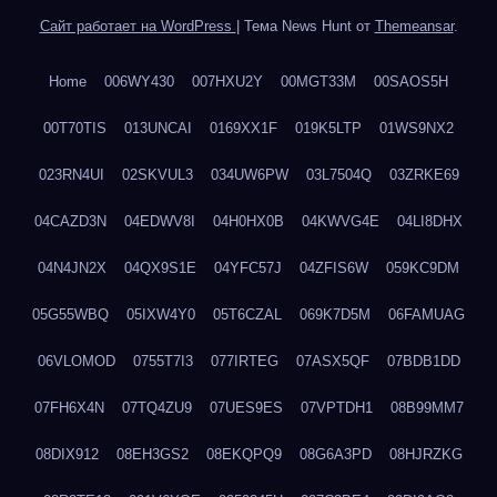
Сайт работает на WordPress
|
Тема News Hunt от
Themeansar
.
Home
006WY430
007HXU2Y
00MGT33M
00SAOS5H
00T70TIS
013UNCAI
0169XX1F
019K5LTP
01WS9NX2
023RN4UI
02SKVUL3
034UW6PW
03L7504Q
03ZRKE69
04CAZD3N
04EDWV8I
04H0HX0B
04KWVG4E
04LI8DHX
04N4JN2X
04QX9S1E
04YFC57J
04ZFIS6W
059KC9DM
05G55WBQ
05IXW4Y0
05T6CZAL
069K7D5M
06FAMUAG
06VLOMOD
0755T7I3
077IRTEG
07ASX5QF
07BDB1DD
07FH6X4N
07TQ4ZU9
07UES9ES
07VPTDH1
08B99MM7
08DIX912
08EH3GS2
08EKQPQ9
08G6A3PD
08HJRZKG