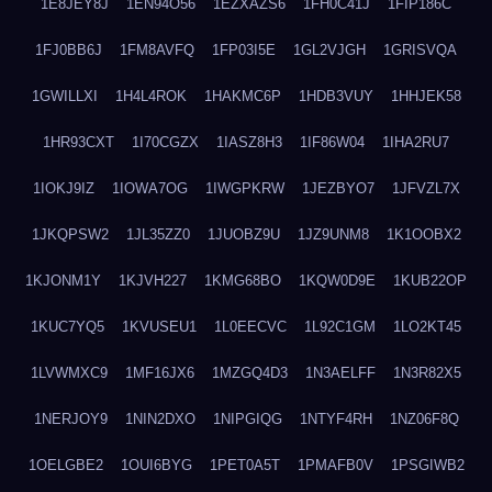
1E8JEY8J
1EN94O56
1EZXAZS6
1FH0C41J
1FIP186C
1FJ0BB6J
1FM8AVFQ
1FP03I5E
1GL2VJGH
1GRISVQA
1GWILLXI
1H4L4ROK
1HAKMC6P
1HDB3VUY
1HHJEK58
1HR93CXT
1I70CGZX
1IASZ8H3
1IF86W04
1IHA2RU7
1IOKJ9IZ
1IOWA7OG
1IWGPKRW
1JEZBYO7
1JFVZL7X
1JKQPSW2
1JL35ZZ0
1JUOBZ9U
1JZ9UNM8
1K1OOBX2
1KJONM1Y
1KJVH227
1KMG68BO
1KQW0D9E
1KUB22OP
1KUC7YQ5
1KVUSEU1
1L0EECVC
1L92C1GM
1LO2KT45
1LVWMXC9
1MF16JX6
1MZGQ4D3
1N3AELFF
1N3R82X5
1NERJOY9
1NIN2DXO
1NIPGIQG
1NTYF4RH
1NZ06F8Q
1OELGBE2
1OUI6BYG
1PET0A5T
1PMAFB0V
1PSGIWB2