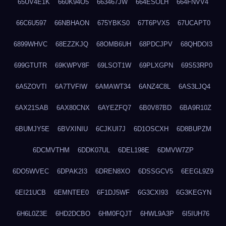
65UV4E1K
660K94O5
663467JW
664ESOLH
664FNVV4
66C6U597
66NBHAON
675YBKS0
67T6PVX5
67UCAPT0
6899WHVC
68EZZKJQ
68OMB6UH
68PDCJPV
68QHDOI3
699GTUTR
69KWPV8F
69LSOT1W
69PLXGPN
69S53RP0
6A5ZOVTI
6A7TVFIW
6AMAWT34
6ANZ4C8L
6AS3LJQ4
6AX21SAB
6AX80CNX
6AYEZFQ7
6B0V87BD
6BA9R10Z
6BUMJY5E
6BVXINIU
6CJKUI7J
6D1OSCXH
6D8BUPZM
6DCMVTHM
6DDK07UL
6DEL198E
6DMVW7ZP
6DO5WVEC
6DPAK2I3
6DREN8XO
6DSSGCV5
6EEGL9Z9
6EI21UCB
6EMNTEE0
6F1DJ5WF
6G3CXI93
6G3KEGYN
6H6L0Z3E
6HD2DCBO
6HM0FQJT
6HWL9A3P
6I5IUH76