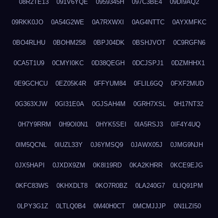
08R2TE13
091V6YQE
0959345H
097C3BE4
09DI9AQ2
09RKK0JO
0A54G2WE
0A7RXWXI
0AG4NTTC
0AYXMFKC
0BO4RLHU
0BOHM258
0BPJ04DK
0BSHJVOT
0C9RGFN6
0CA5T1U9
0CMYI0KC
0D38QEGH
0DCJSPJ1
0DZMHHX1
0E9GCHCU
0EZ05K4R
0FFYUM84
0FLIL6GQ
0FXF2MUD
0G363XJW
0GI31E0A
0GJSAH4M
0GRH7XSL
0H17NT32
0H7Y9RRM
0H9OI0N1
0HYK5SEI
0IA5RSJ3
0IF4Y4UQ
0IM5QCNL
0IUZL33Y
0J6YMSQ9
0JAWX05J
0JMG9NJH
0JX5HAPI
0JXDX9ZM
0K8I19RD
0KA2KHRR
0KCE9EJG
0KFC83WS
0KHXDLT8
0KO7R0BZ
0LA240G7
0LIQ91PM
0LPY3G1Z
0LTLQ0B4
0M40H0CT
0MCMJJJP
0N1LZI50