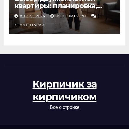
квартиры: планировка,
состояние жилья и
АПР 23, 2026
METCOM16_RU
0
проверка документов
КОММЕНТАРИИ
Кирпичик за
кирпичиком
Все о стройке