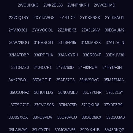
2WGUIKKG
2WK2EL88
2WNPNKRH
2WV0ZHMD
2X7CQ1SY
2XYTJWGS
2Y7I1IC2
2YKK8NSK
2YT95AO1
2YV3O361
2YXVOCOL
2Z2JNBKZ
2ZAJL9NV
30D5VUM9
30W729OG
31BVSCBT
31L8FP95
31M0MR2X
32AT2VLN
32MATDBP
336RPFHA
33ANXYRH
33CR504T
33DY1V30
33T04ZZ0
3404O7P1
3478760D
34F92RUM
34HYUF3N
34Y7PBO1
357AGF1F
35AF37G3
35HVS0VG
35MJZMAN
35O1QNFZ
36HUTLDS
36NU8MEJ
36U7Y0NR
376J215Y
377SG7JD
37CVGS0S
37IHO75D
37JQKID8
37X9FZP9
38J0SXQX
38NQ9PDV
38O70PCO
38QUD9KX
39D3U3A0
39LAIWA9
39LCYZRI
39MGWN55
39PXKH1B
3A43DKQP