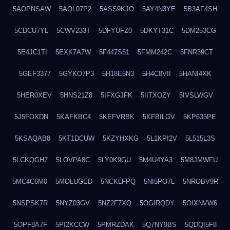
5AOPNSAW
5AQL07P2
5ASS9KJO
5AY4N3YE
5B3AF4SH
5CDCU7YL
5CWV233T
5DFYUFZ0
5DKYT31C
5DM253CG
5E4JC1TI
5EXK7A7W
5F447S51
5FMM242C
5FNR39CT
5GEF3377
5GYKO7P3
5H18E5N3
5H4C8VII
5HANI4XK
5HER0XEV
5HNS21Z8
5IFXGJFK
5IITXOZY
5IVSLWGV
5J5FOXDN
5KAFKBC4
5KEFVRBK
5KFBILGV
5KP635PE
5KSAQAB8
5KT1DCUW
5KZYHXKG
5L1KPI2V
5L515L3S
5LCKQGH7
5LOVPA8C
5LY0K9GU
5M4U4YA3
5M8JMWFU
5MC4C6M0
5MOLUGED
5NCKLFPQ
5NI5PO7L
5NROBV9R
5NSPSK7R
5NYZ03GV
5NZ2F7XQ
5OGIRQDY
5OIXNVW6
5OPF8A7F
5PI2KCCW
5PMRZDAK
5Q7NY9BS
5QDQI5F8