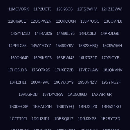
11MGVORK
11P2UCTJ
126I93O6
12FS3WHV
12HZ1JWW
12K469CE
12QCPWZN
12UKQO0N
133P7UOC
13COV7L8
14GYHZ3D
14H4A825
14M9BJ75
14NJ13LJ
14PRJLGB
14PRLC85
14WY7OYZ
1546DY9V
15B2SHBQ
15C9WR6H
160ON64P
16P9KSF6
16SBWI43
16U7RZJT
179PIGYE
17HG5UY8
17SO7X9S
17UXEZ2B
17VE7UAW
181QKVNV
18FL2H11
18UVF9V8
19CWX8Y9
19S0NNZV
19SYNG2F
19V5GFDB
19YDYQRW
1AU5Q96D
1AXWRT6R
1B3DEC8P
1BHACZIN
1BI91YFQ
1BNJXLZ0
1BR5X4KO
1CFFT9FI
1D9U2JR1
1DBSQ817
1DRJ3XP8
1E2BYTZD