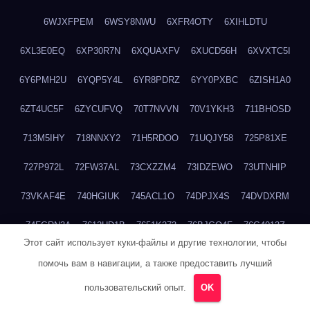
6WJXFPEM
6WSY8NWU
6XFR4OTY
6XIHLDTU
6XL3E0EQ
6XP30R7N
6XQUAXFV
6XUCD56H
6XVXTC5I
6Y6PMH2U
6YQP5Y4L
6YR8PDRZ
6YY0PXBC
6ZISH1A0
6ZT4UC5F
6ZYCUFVQ
70T7NVVN
70V1YKH3
711BHOSD
713M5IHY
718NNXY2
71H5RDOO
71UQJY58
725P81XE
727P972L
72FW37AL
73CXZZM4
73IDZEWO
73UTNHIP
73VKAF4E
740HGIUK
745ACL1O
74DPJX4S
74DVDXRM
74FGRN3A
7612HD1B
7651K273
76BJGQ4F
76G4013Z
Этот сайт использует куки-файлы и другие технологии, чтобы
76HU4CRK
76LLJI2Y
7777M27H
77BED9B2
77BGMMG4
помочь вам в навигации, а также предоставить лучший
77S55623
77TABW20
780FZHSV
78Q29S80
78XWEZ88
пользовательский опыт.
OK