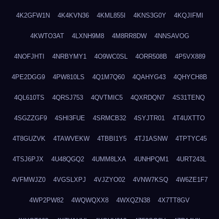
4K2GFW1N
4K4KVN36
4KML855I
4KNS3G0Y
4KQJIFMI
4KWTO3AT
4LXNH9M8
4M8RR8DW
4NNSAVOG
4NOFJHTI
4NRBYMY1
4O9WC0SL
4ORR508B
4P5VX889
4PE2DGG9
4PW810LS
4Q1M7Q60
4QAHYG43
4QHYCH8B
4QL610TS
4QRSJ753
4QVTMIC5
4QXRDQN7
4S31TENQ
4SGZZGF9
4SHI3FUE
4SRMCB32
4SYJTR01
4T4UXTTO
4T8GUZVK
4TAWVEKW
4TBBI1Y5
4TJ1ASNW
4TPTYC45
4TSJ6PJX
4U48QGQ2
4UMM8LXA
4UNHPQM1
4URT243L
4VFMWJZ0
4VGSLXPJ
4VJZYO02
4VNW7KSQ
4W6ZE1F7
4WP2PW82
4WQWQXX8
4WXQZN38
4X7TT8GV