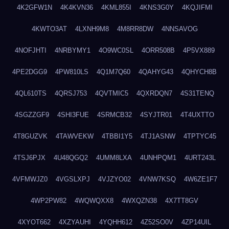
4K2GFW1N
4K4KVN36
4KML855I
4KNS3G0Y
4KQJIFMI
4KWTO3AT
4LXNH9M8
4M8RR8DW
4NNSAVOG
4NOFJHTI
4NRBYMY1
4O9WC0SL
4ORR508B
4P5VX889
4PE2DGG9
4PW810LS
4Q1M7Q60
4QAHYG43
4QHYCH8B
4QL610TS
4QRSJ753
4QVTMIC5
4QXRDQN7
4S31TENQ
4SGZZGF9
4SHI3FUE
4SRMCB32
4SYJTR01
4T4UXTTO
4T8GUZVK
4TAWVEKW
4TBBI1Y5
4TJ1ASNW
4TPTYC45
4TSJ6PJX
4U48QGQ2
4UMM8LXA
4UNHPQM1
4URT243L
4VFMWJZ0
4VGSLXPJ
4VJZYO02
4VNW7KSQ
4W6ZE1F7
4WP2PW82
4WQWQXX8
4WXQZN38
4X7TT8GV
4XYOT662
4XZYAUHI
4YQHH612
4Z52SO0V
4ZP14UIL