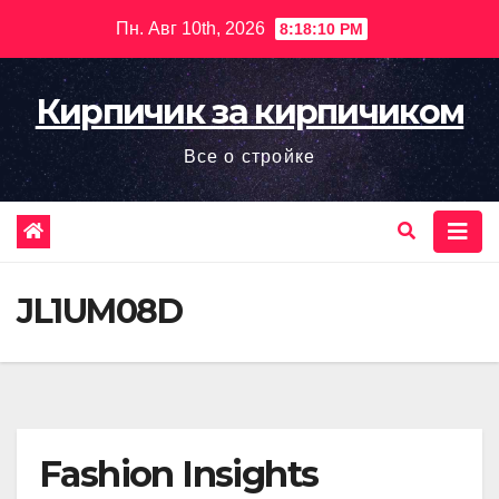
Перейти
Пн. Авг 10th, 2026
8:18:12 PM
к
содержимому
Кирпичик за кирпичиком
Все о стройке
JL1UM08D
Fashion Insights