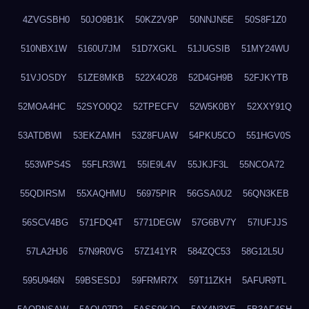
4ZVGSBH0
50JO9B1K
50KZ2V9P
50NNJN5E
50S8F1Z0
510NBX1W
5160U7JM
51D7XGKL
51JUGSIB
51MY24WU
51VJOSDY
51ZE8MKB
522X4O28
52D4GH9B
52FJKYTB
52MOA4HC
52SYO0Q2
52TPECFV
52W5K0BY
52XXY91Q
53ATDBWI
53EKZAMH
53Z8FUAW
54PKU5CO
551HGV0S
553WPS4S
55FLR3W1
55IE9L4V
55JKJF3L
55NCOA72
55QDIRSM
55XAQHMU
56975PIR
56GSA0U2
56QN3KEB
56SCV4BG
571FDQ4T
5771DEGW
57G6BV7Y
57IUFJJS
57LA2HJ6
57N9R0VG
57Z141YR
584ZQC53
58G12L5U
595U946N
59BSESDJ
59FRMR7X
59T11ZKH
5AFUR9TL