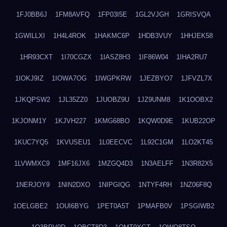
1FJ0BB6J
1FM8AVFQ
1FP03I5E
1GL2VJGH
1GRISVQA
1GWILLXI
1H4L4ROK
1HAKMC6P
1HDB3VUY
1HHJEK58
1HR93CXT
1I70CGZX
1IASZ8H3
1IF86W04
1IHA2RU7
1IOKJ9IZ
1IOWA7OG
1IWGPKRW
1JEZBYO7
1JFVZL7X
1JKQPSW2
1JL35ZZ0
1JUOBZ9U
1JZ9UNM8
1K1OOBX2
1KJONM1Y
1KJVH227
1KMG68BO
1KQW0D9E
1KUB22OP
1KUC7YQ5
1KVUSEU1
1L0EECVC
1L92C1GM
1LO2KT45
1LVWMXC9
1MF16JX6
1MZGQ4D3
1N3AELFF
1N3R82X5
1NERJOY9
1NIN2DXO
1NIPGIQG
1NTYF4RH
1NZ06F8Q
1OELGBE2
1OUI6BYG
1PET0A5T
1PMAFB0V
1PSGIWB2