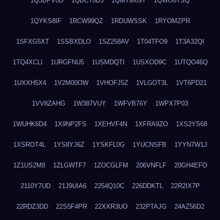
1Q3BPV0D
1QBCT8D3
1QMT9XGT
1QWO8TSQ
1QYKS8IF
1RCW99QZ
1RDUWSSK
1RYOMZPR
1SFXG5XT
1SSBXDLO
1SZ258AV
1T04TFO9
1T3A32QI
1TQ4XCLI
1URGFNU5
1USMDQTI
1USXOD9C
1UTQO46Q
1UXXH5X4
1V2M00OW
1VHOFJ5Z
1VLGOT3L
1VT6PD21
1VV8ZAHG
1W387VUY
1WFVB76Y
1WPX7P03
1WUHK6D4
1X9NP2FS
1XEHVF4N
1XFRA9ZO
1XS2YS68
1XSROT4L
1YS8YJ6Z
1YSKFL0G
1YUCNSFB
1YYN7W1J
1Z1US2M8
1ZLGWTF7
1ZOCGLFM
206VNFLF
20GH4EFO
2110Y7UD
21J9UIA6
2254Q10C
226DDKTL
22R2IX7P
22RDZ3DD
22S5F4PR
22XXR3UO
232PTAJG
24AZ56D2