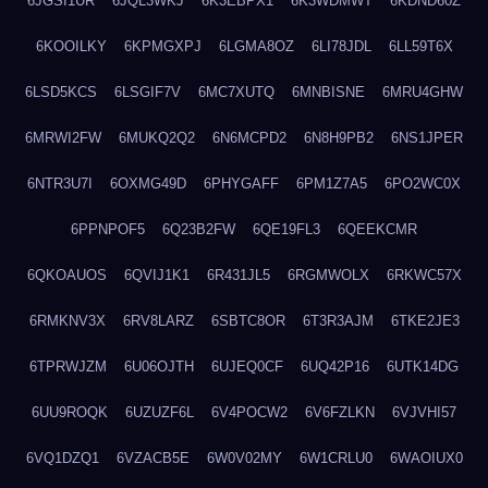
6JGSI1UR
6JQL3WKJ
6K3EBPX1
6K3WDMWT
6KDND60Z
6KOOILKY
6KPMGXPJ
6LGMA8OZ
6LI78JDL
6LL59T6X
6LSD5KCS
6LSGIF7V
6MC7XUTQ
6MNBISNE
6MRU4GHW
6MRWI2FW
6MUKQ2Q2
6N6MCPD2
6N8H9PB2
6NS1JPER
6NTR3U7I
6OXMG49D
6PHYGAFF
6PM1Z7A5
6PO2WC0X
6PPNPOF5
6Q23B2FW
6QE19FL3
6QEEKCMR
6QKOAUOS
6QVIJ1K1
6R431JL5
6RGMWOLX
6RKWC57X
6RMKNV3X
6RV8LARZ
6SBTC8OR
6T3R3AJM
6TKE2JE3
6TPRWJZM
6U06OJTH
6UJEQ0CF
6UQ42P16
6UTK14DG
6UU9ROQK
6UZUZF6L
6V4POCW2
6V6FZLKN
6VJVHI57
6VQ1DZQ1
6VZACB5E
6W0V02MY
6W1CRLU0
6WAOIUX0