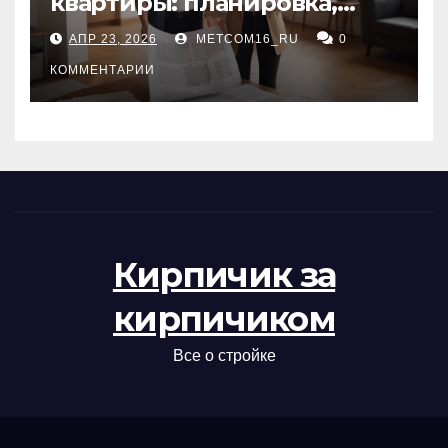
квартиры: планировка,
состояние жилья и
АПР 23, 2026
METCOM16_RU
0
проверка документов
КОММЕНТАРИИ
Кирпичик за
кирпичиком
Все о стройке