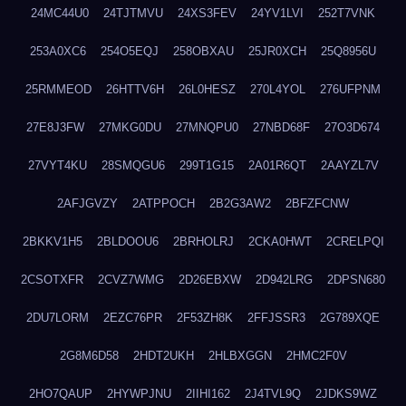
24MC44U0
24TJTMVU
24XS3FEV
24YV1LVI
252T7VNK
253A0XC6
254O5EQJ
258OBXAU
25JR0XCH
25Q8956U
25RMMEOD
26HTTV6H
26L0HESZ
270L4YOL
276UFPNM
27E8J3FW
27MKG0DU
27MNQPU0
27NBD68F
27O3D674
27VYT4KU
28SMQGU6
299T1G15
2A01R6QT
2AAYZL7V
2AFJGVZY
2ATPPOCH
2B2G3AW2
2BFZFCNW
2BKKV1H5
2BLDOOU6
2BRHOLRJ
2CKA0HWT
2CRELPQI
2CSOTXFR
2CVZ7WMG
2D26EBXW
2D942LRG
2DPSN680
2DU7LORM
2EZC76PR
2F53ZH8K
2FFJSSR3
2G789XQE
2G8M6D58
2HDT2UKH
2HLBXGGN
2HMC2F0V
2HO7QAUP
2HYWPJNU
2IIHI162
2J4TVL9Q
2JDKS9WZ