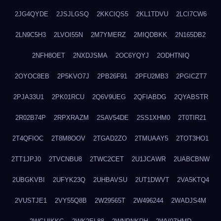
2JG4QYDE
2JSJLGSQ
2KKCIQS5
2KL1TDVU
2LCI7CW6
2LN9C5H3
2LVOI55N
2M7YMERZ
2MIQDBKK
2N165DB2
2NFH8OET
2NXDJSMA
2OC6YQYJ
2ODHTNIQ
2OYOC8EB
2P5KVO7J
2PB26F91
2PFU2MB3
2PGICZT7
2PJA33U1
2PK01RCU
2Q6V9UEG
2QFIABDG
2QYABSTR
2R02B74P
2RPXRAZM
2SAV54DE
2SS1XHM0
2T0TIR21
2T4QFIOC
2T8M8OOV
2TGAD2ZO
2TMUAAY5
2TOT3HO1
2TT1JPJ0
2TVCNBU8
2TWC2CET
2U1JCAWR
2UABCBNW
2UBGKVBI
2UFYK23Q
2UHBAVSU
2UT1DWVT
2VA5KTQ4
2VUSTJE1
2VY55Q8B
2W29565T
2W496244
2WADJS4M