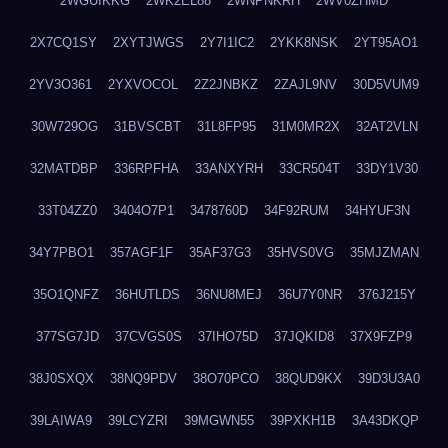
2WGUIKKG
2WK2EL88
2WNPNKRH
2WV0ZHMD
2X7CQ1SY
2XYTJWGS
2Y7I1IC2
2YKK8NSK
2YT95AO1
2YV3O361
2YXVOCOL
2Z2JNBKZ
2ZAJL9NV
30D5VUM9
30W729OG
31BVSCBT
31L8FP95
31M0MR2X
32AT2VLN
32MATDBP
336RPFHA
33ANXYRH
33CR504T
33DY1V30
33T04ZZ0
3404O7P1
3478760D
34F92RUM
34HYUF3N
34Y7PBO1
357AGF1F
35AF37G3
35HVS0VG
35MJZMAN
35O1QNFZ
36HUTLDS
36NU8MEJ
36U7Y0NR
376J215Y
377SG7JD
37CVGS0S
37IHO75D
37JQKID8
37X9FZP9
38J0SXQX
38NQ9PDV
38O70PCO
38QUD9KX
39D3U3A0
39LAIWA9
39LCYZRI
39MGWN55
39PXKH1B
3A43DKQP