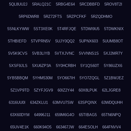
5QL8UU2J
5RALQ21C
5RBG4E64
5RCDBBFD
5ROV8T2I
5RP6DWR8
5RZ72FTS
5RZPCFKF
5RZQDHMO
5SNLKYWW
5ST3XE0K
5T4RFJQE
5TDWI9U5
5TDWKNIX
5THBIEFD
5TVPRN5V
5UJY0QQ2
5UPNX603
5UUMB8OT
5V5K9CVS
5VB3LIYB
5VTXJVNC
5VVNNS1S
5XJ2MR7Y
5XSF9JLS
5XU6ZP3A
5Y0HCRBH
5Y1QS60T
5Y86UZX6
5YB5BBQM
5YHM530M
5YO667IH
5YO7ZQGL
5Z1BWJEZ
5Z1VP9TD
5ZYFJGV9
60IZ2Y44
60X8LPUK
62LJGRE8
6316UU0I
634ZKLU1
63MVU7SW
63SPQINX
63WDQUHH
63X60DYM
64996J11
659M6G4O
65TIBAG5
65TN6NPQ
65UV4E1K
660K94O5
663467JW
664ESOLH
664FNVV4