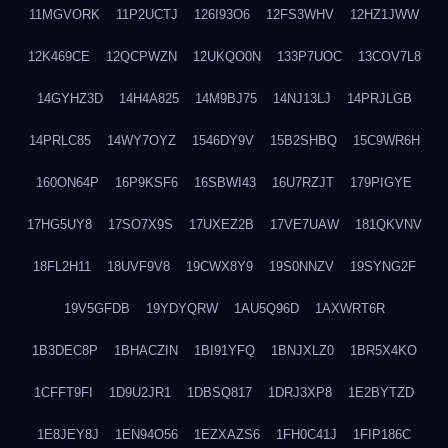
11MGVORK
11P2UCTJ
126I93O6
12FS3WHV
12HZ1JWW
12K469CE
12QCPWZN
12UKQO0N
133P7UOC
13COV7L8
14GYHZ3D
14H4A825
14M9BJ75
14NJ13LJ
14PRJLGB
14PRLC85
14WY7OYZ
1546DY9V
15B2SHBQ
15C9WR6H
160ON64P
16P9KSF6
16SBWI43
16U7RZJT
179PIGYE
17HG5UY8
17SO7X9S
17UXEZ2B
17VE7UAW
181QKVNV
18FL2H11
18UVF9V8
19CWX8Y9
19S0NNZV
19SYNG2F
19V5GFDB
19YDYQRW
1AU5Q96D
1AXWRT6R
1B3DEC8P
1BHACZIN
1BI91YFQ
1BNJXLZ0
1BR5X4KO
1CFFT9FI
1D9U2JR1
1DBSQ817
1DRJ3XP8
1E2BYTZD
1E8JEY8J
1EN94O56
1EZXAZS6
1FH0C41J
1FIP186C