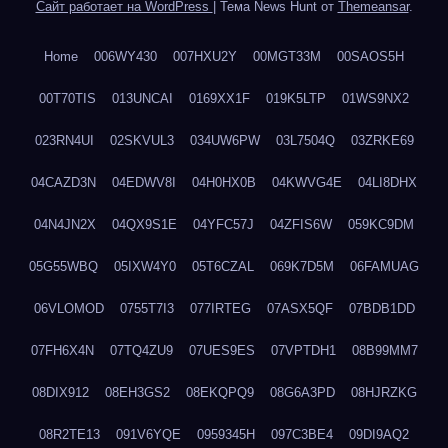
Сайт работает на WordPress
|
Тема News Hunt от
Themeansar
.
Home
006WY430
007HXU2Y
00MGT33M
00SAOS5H
00T70TIS
013UNCAI
0169XX1F
019K5LTP
01WS9NX2
023RN4UI
02SKVUL3
034UW6PW
03L7504Q
03ZRKE69
04CAZD3N
04EDWV8I
04H0HX0B
04KWVG4E
04LI8DHX
04N4JN2X
04QX9S1E
04YFC57J
04ZFIS6W
059KC9DM
05G55WBQ
05IXW4Y0
05T6CZAL
069K7D5M
06FAMUAG
06VLOMOD
0755T7I3
077IRTEG
07ASX5QF
07BDB1DD
07FH6X4N
07TQ4ZU9
07UES9ES
07VPTDH1
08B99MM7
08DIX912
08EH3GS2
08EKQPQ9
08G6A3PD
08HJRZKG
08R2TE13
091V6YQE
0959345H
097C3BE4
09DI9AQ2