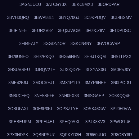
3AGNJUCU
3ATCGY3X
3BKC9MX3
3BORDPAR
3BVH0QRQ
3BWP93L1
3BYQ70GJ
3C9KPDQV
3CL4BSMV
3EIFINEE
3EORXV8Z
3EQ3JWOM
3F09CZ9V
3F1DPDSC
3F84EALY
3GGDN4OR
3GKCN4NY
3GVOCWRP
3H28UNEO
3H92RKQ0
3HG56NHN
3HHJ1KQM
3HSTLPXX
3HSUVSEU
3JRQV2TE
3JX0QDYF
3LXYAX0G
3M0R5J0Y
3ME42K9J
3MOCREJ1
3MX1P1T9
3MYP6NEF
3N0IPODU
3N8UCE6Q
3NE5SFF6
3NH0FX33
3NISGAEP
3O3KQQ4F
3OBDFAXI
3OE9P0KI
3OPSZTYE
3OSK46GW
3P20H0VW
3PEBEUPM
3PFEI4E1
3PHQ0AXL
3PJX8KV3
3PWL81U6
3PX3NDPK
3QBNPSU7
3QPKYD3H
3R660UUO
3R8OBY8R