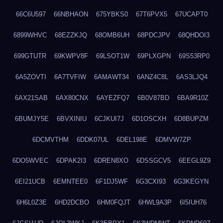
66C6U597
66NBHAON
675YBKS0
67T6PVX5
67UCAPT0
6899WHVC
68EZZKJQ
68OMB6UH
68PDCJPV
68QHDOI3
699GTUTR
69KWPV8F
69LSOT1W
69PLXGPN
69S53RP0
6A5ZOVTI
6A7TVFIW
6AMAWT34
6ANZ4C8L
6AS3LJQ4
6AX21SAB
6AX80CNX
6AYEZFQ7
6B0V87BD
6BA9R10Z
6BUMJY5E
6BVXINIU
6CJKUI7J
6D1OSCXH
6D8BUPZM
6DCMVTHM
6DDK07UL
6DEL198E
6DMVW7ZP
6DO5WVEC
6DPAK2I3
6DREN8XO
6DSSGCV5
6EEGL9Z9
6EI21UCB
6EMNTEE0
6F1DJ5WF
6G3CXI93
6G3KEGYN
6H6L0Z3E
6HD2DCBO
6HM0FQJT
6HWL9A3P
6I5IUH76