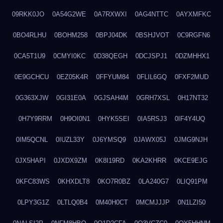
09RKK0JO
0A54G2WE
0A7RXWXI
0AG4NTTC
0AYXMFKC
0BO4RLHU
0BOHM258
0BPJ04DK
0BSHJVOT
0C9RGFN6
0CA5T1U9
0CMYI0KC
0D38QEGH
0DCJSPJ1
0DZMHHX1
0E9GCHCU
0EZ05K4R
0FFYUM84
0FLIL6GQ
0FXF2MUD
0G363XJW
0GI31E0A
0GJSAH4M
0GRH7XSL
0H17NT32
0H7Y9RRM
0H9OI0N1
0HYK5SEI
0IA5RSJ3
0IF4Y4UQ
0IM5QCNL
0IUZL33Y
0J6YMSQ9
0JAWX05J
0JMG9NJH
0JX5HAPI
0JXDX9ZM
0K8I19RD
0KA2KHRR
0KCE9EJG
0KFC83WS
0KHXDLT8
0KO7R0BZ
0LA240G7
0LIQ91PM
0LPY3G1Z
0LTLQ0B4
0M40H0CT
0MCMJJJP
0N1LZI50