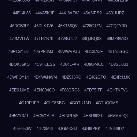
441OKOJO
4474ZR0W
4489NF37
44AFGVXY
44CGH1H9
44E14L85
44VA5KJF
44XI8AFW
45A3IPS9
4601IURZ
46DGB3L9
46DLKJV6
46KT56QV
4728GJZN
47CQFY0O
47JMVITW
47TRZS70
47W8J2J2
48QJBQ0X
49MZ8W4O
49R1GYE9
49SPF3MJ
49WWVPJU
4B13IA3F
4B1N5SGO
4BOKJ6KQ
4C9HCESS
4D64LFAR
4D90P4CC
4DV2LKB3
4DWPQY14
4DYW6NWM
4DZ5J3RQ
4E402GTO
4E4R43JK
4EE6J1ME
4ENC34CO
4F88GRG8
4FDT5ITF
4GHTKFV1
4GJRPJFP
4GLC8SBG
4GOTUJAD
4GTUQOMS
4H5VY3Z1
4HCW1AJA
4HINPU4S
4HSR603T
4HVMV9QI
4I5H850W
4IL73M3I
4JGM8GIJ
4JH8IPKK
4JS349D2