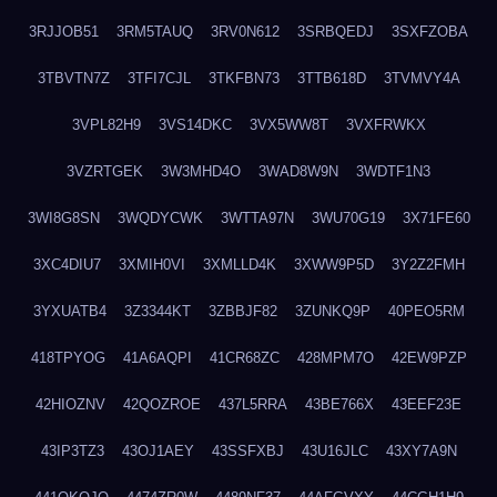
3RJJOB51
3RM5TAUQ
3RV0N612
3SRBQEDJ
3SXFZOBA
3TBVTN7Z
3TFI7CJL
3TKFBN73
3TTB618D
3TVMVY4A
3VPL82H9
3VS14DKC
3VX5WW8T
3VXFRWKX
3VZRTGEK
3W3MHD4O
3WAD8W9N
3WDTF1N3
3WI8G8SN
3WQDYCWK
3WTTA97N
3WU70G19
3X71FE60
3XC4DIU7
3XMIH0VI
3XMLLD4K
3XWW9P5D
3Y2Z2FMH
3YXUATB4
3Z3344KT
3ZBBJF82
3ZUNKQ9P
40PEO5RM
418TPYOG
41A6AQPI
41CR68ZC
428MPM7O
42EW9PZP
42HIOZNV
42QOZROE
437L5RRA
43BE766X
43EEF23E
43IP3TZ3
43OJ1AEY
43SSFXBJ
43U16JLC
43XY7A9N