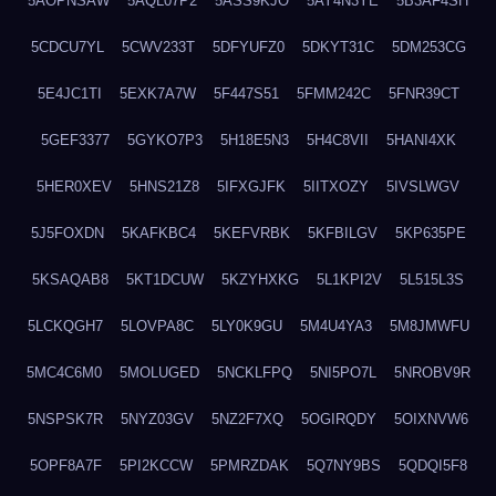
5AOPNSAW
5AQL07P2
5ASS9KJO
5AY4N3YE
5B3AF4SH
5CDCU7YL
5CWV233T
5DFYUFZ0
5DKYT31C
5DM253CG
5E4JC1TI
5EXK7A7W
5F447S51
5FMM242C
5FNR39CT
5GEF3377
5GYKO7P3
5H18E5N3
5H4C8VII
5HANI4XK
5HER0XEV
5HNS21Z8
5IFXGJFK
5IITXOZY
5IVSLWGV
5J5FOXDN
5KAFKBC4
5KEFVRBK
5KFBILGV
5KP635PE
5KSAQAB8
5KT1DCUW
5KZYHXKG
5L1KPI2V
5L515L3S
5LCKQGH7
5LOVPA8C
5LY0K9GU
5M4U4YA3
5M8JMWFU
5MC4C6M0
5MOLUGED
5NCKLFPQ
5NI5PO7L
5NROBV9R
5NSPSK7R
5NYZ03GV
5NZ2F7XQ
5OGIRQDY
5OIXNVW6
5OPF8A7F
5PI2KCCW
5PMRZDAK
5Q7NY9BS
5QDQI5F8