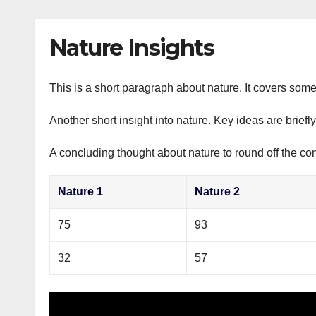
р
p
l
а
Nature Insights
a
в
s
и
s
This is a short paragraph about nature. It covers some
т
n
ь
Another short insight into nature. Key ideas are briefl
i
A concluding thought about nature to round off the con
k
i
Nature 1
Nature 2
75
93
32
57