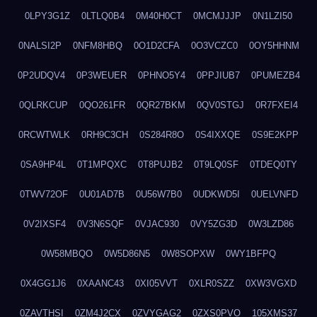
0LPY3G1Z
0LTLQ0B4
0M40H0CT
0MCMJJJP
0N1LZI50
0NALSI2P
0NFM8HBQ
0O1D2CFA
0O3VCZC0
0OY5HHNM
0P2UDQV4
0P3WEUER
0PHNO5Y4
0PPJIUB7
0PUMEZB4
0QLRKCUP
0QO261FR
0QR27BKM
0QV0STGJ
0R7FXEI4
0RCWTWLK
0RH9C3CH
0S284R8O
0S4IXXQE
0S9E2KPP
0SA9HP4L
0T1MPQXC
0T8PUJB2
0T9LQ0SF
0TDEQ0TY
0TWV72OF
0U01AD7B
0U56W7B0
0UDKWD5I
0UELVNFD
0V2IXSF4
0V3N6SQF
0VJAC930
0VY5ZG3D
0W3LZD86
0W58MBQO
0W5D86N5
0W8SOPXW
0WY1BFPQ
0X4GG1J6
0XAANC43
0XI05VVT
0XLR0SZZ
0XW3VGXD
0ZAVTHSI
0ZM4J2CX
0ZVYGAG2
0ZXS0PVO
105XMS37