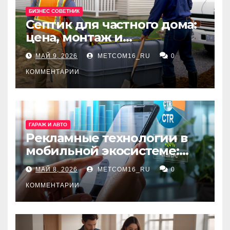
БИЗНЕС СОВЕТНИК
Септик для частного дома:
цена, монтаж и
организация автономной
МАЙ 9, 2026
METCOM16_RU
0
канализации
КОММЕНТАРИИ
ГАРАЖ И АВТО
Рекламные технологии в
мобильной экосистеме:
ключевые сервисы и
МАЙ 8, 2026
METCOM16_RU
0
принципы работы
КОММЕНТАРИИ