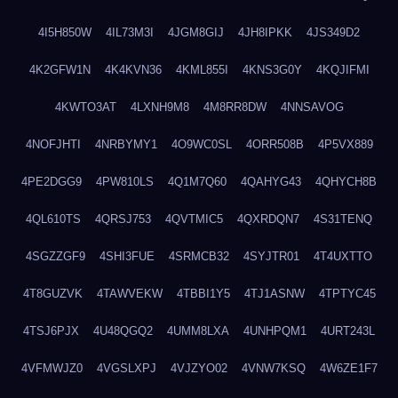
4I5H850W
4IL73M3I
4JGM8GIJ
4JH8IPKK
4JS349D2
4K2GFW1N
4K4KVN36
4KML855I
4KNS3G0Y
4KQJIFMI
4KWTO3AT
4LXNH9M8
4M8RR8DW
4NNSAVOG
4NOFJHTI
4NRBYMY1
4O9WC0SL
4ORR508B
4P5VX889
4PE2DGG9
4PW810LS
4Q1M7Q60
4QAHYG43
4QHYCH8B
4QL610TS
4QRSJ753
4QVTMIC5
4QXRDQN7
4S31TENQ
4SGZZGF9
4SHI3FUE
4SRMCB32
4SYJTR01
4T4UXTTO
4T8GUZVK
4TAWVEKW
4TBBI1Y5
4TJ1ASNW
4TPTYC45
4TSJ6PJX
4U48QGQ2
4UMM8LXA
4UNHPQM1
4URT243L
4VFMWJZ0
4VGSLXPJ
4VJZYO02
4VNW7KSQ
4W6ZE1F7