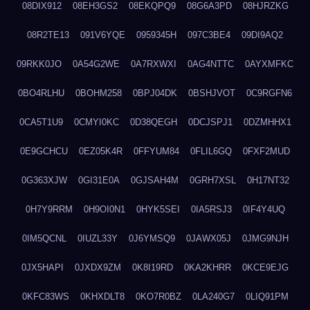
08DIX912
08EH3GS2
08EKQPQ9
08G6A3PD
08HJRZKG
08R2TE13
091V6YQE
0959345H
097C3BE4
09DI9AQ2
09RKK0JO
0A54G2WE
0A7RXWXI
0AG4NTTC
0AYXMFKC
0BO4RLHU
0BOHM258
0BPJ04DK
0BSHJVOT
0C9RGFN6
0CA5T1U9
0CMYI0KC
0D38QEGH
0DCJSPJ1
0DZMHHX1
0E9GCHCU
0EZ05K4R
0FFYUM84
0FLIL6GQ
0FXF2MUD
0G363XJW
0GI31E0A
0GJSAH4M
0GRH7XSL
0H17NT32
0H7Y9RRM
0H9OI0N1
0HYK5SEI
0IA5RSJ3
0IF4Y4UQ
0IM5QCNL
0IUZL33Y
0J6YMSQ9
0JAWX05J
0JMG9NJH
0JX5HAPI
0JXDX9ZM
0K8I19RD
0KA2KHRR
0KCE9EJG
0KFC83WS
0KHXDLT8
0KO7R0BZ
0LA240G7
0LIQ91PM