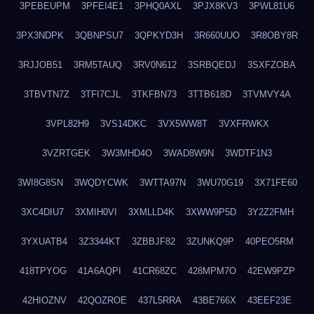
3PEBEUPM
3PFEI4E1
3PHQ0AXL
3PJX8KV3
3PWL81U6
3PX3NDPK
3QBNPSU7
3QPKYD3H
3R660UUO
3R8OBY8R
3RJJOB51
3RM5TAUQ
3RV0N612
3SRBQEDJ
3SXFZOBA
3TBVTN7Z
3TFI7CJL
3TKFBN73
3TTB618D
3TVMVY4A
3VPL82H9
3VS14DKC
3VX5WW8T
3VXFRWKX
3VZRTGEK
3W3MHD4O
3WAD8W9N
3WDTF1N3
3WI8G8SN
3WQDYCWK
3WTTA97N
3WU70G19
3X71FE60
3XC4DIU7
3XMIH0VI
3XMLLD4K
3XWW9P5D
3Y2Z2FMH
3YXUATB4
3Z3344KT
3ZBBJF82
3ZUNKQ9P
40PEO5RM
418TPYOG
41A6AQPI
41CR68ZC
428MPM7O
42EW9PZP
42HIOZNV
42QOZROE
437L5RRA
43BE766X
43EEF23E