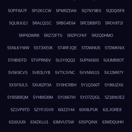
5OPF8A7F
5PI2KCCW
5PMRZDAK
5Q7NY9BS
5QDQI5F8
5QL8UU2J
5RALQ21C
5RBG4E64
5RCDBBFD
5ROV8T2I
5RP6DWR8
5RZ72FTS
5RZPCFKF
5RZQDHMO
5SNLKYWW
5ST3XE0K
5T4RFJQE
5TDWI9U5
5TDWKNIX
5THBIEFD
5TVPRN5V
5UJY0QQ2
5UPNX603
5UUMB8OT
5V5K9CVS
5VB3LIYB
5VTXJVNC
5VVNNS1S
5XJ2MR7Y
5XSF9JLS
5XU6ZP3A
5Y0HCRBH
5Y1QS60T
5Y86UZX6
5YB5BBQM
5YHM530M
5YO667IH
5YO7ZQGL
5Z1BWJEZ
5Z1VP9TD
5ZYFJGV9
60IZ2Y44
60X8LPUK
62LJGRE8
6316UU0I
634ZKLU1
63MVU7SW
63SPQINX
63WDQUHH