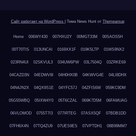
Сайт работает на WordPress
|
Тема News Hunt от
Themeansar
.
Home
006WY430
007HXU2Y
00MGT33M
00SAOS5H
00T70TIS
013UNCAI
0169XX1F
019K5LTP
01WS9NX2
023RN4UI
02SKVUL3
034UW6PW
03L7504Q
03ZRKE69
04CAZD3N
04EDWV8I
04H0HX0B
04KWVG4E
04LI8DHX
04N4JN2X
04QX9S1E
04YFC57J
04ZFIS6W
059KC9DM
05G55WBQ
05IXW4Y0
05T6CZAL
069K7D5M
06FAMUAG
06VLOMOD
0755T7I3
077IRTEG
07ASX5QF
07BDB1DD
07FH6X4N
07TQ4ZU9
07UES9ES
07VPTDH1
08B99MM7