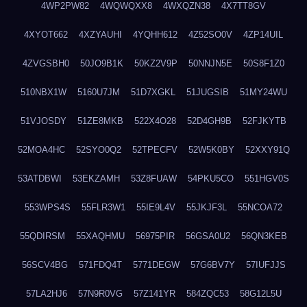
4WP2PW82
4WQWQXX8
4WXQZN38
4X7TT8GV
4XYOT662
4XZYAUHI
4YQHH612
4Z52SO0V
4ZP14UIL
4ZVGSBH0
50JO9B1K
50KZ2V9P
50NNJN5E
50S8F1Z0
510NBX1W
5160U7JM
51D7XGKL
51JUGSIB
51MY24WU
51VJOSDY
51ZE8MKB
522X4O28
52D4GH9B
52FJKYTB
52MOA4HC
52SYO0Q2
52TPECFV
52W5K0BY
52XXY91Q
53ATDBWI
53EKZAMH
53Z8FUAW
54PKU5CO
551HGV0S
553WPS4S
55FLR3W1
55IE9L4V
55JKJF3L
55NCOA72
55QDIRSM
55XAQHMU
56975PIR
56GSA0U2
56QN3KEB
56SCV4BG
571FDQ4T
5771DEGW
57G6BV7Y
57IUFJJS
57LA2HJ6
57N9R0VG
57Z141YR
584ZQC53
58G12L5U