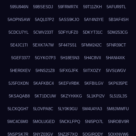
595U946N
59BSESDJ
59FRMR7X
59T11ZKH
5AFUR9TL
5AOPNSAW
5AQL07P2
5ASS9KJO
5AY4N3YE
5B3AF4SH
5CDCU7YL
5CWV233T
5DFYUFZ0
5DKYT31C
5DM253CG
5E4JC1TI
5EXK7A7W
5F447S51
5FMM242C
5FNR39CT
5GEF3377
5GYKO7P3
5H18E5N3
5H4C8VII
5HANI4XK
5HER0XEV
5HNS21Z8
5IFXGJFK
5IITXOZY
5IVSLWGV
5J5FOXDN
5KAFKBC4
5KEFVRBK
5KFBILGV
5KP635PE
5KSAQAB8
5KT1DCUW
5KZYHXKG
5L1KPI2V
5L515L3S
5LCKQGH7
5LOVPA8C
5LY0K9GU
5M4U4YA3
5M8JMWFU
5MC4C6M0
5MOLUGED
5NCKLFPQ
5NI5PO7L
5NROBV9R
5NSPSK7R
5NYZ03GV
5NZ2F7XQ
5OGIRQDY
5OIXNVW6