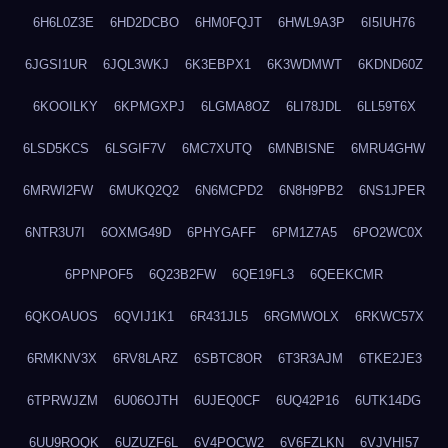
6H6L0Z3E
6HD2DCBO
6HM0FQJT
6HWL9A3P
6I5IUH76
6JGSI1UR
6JQL3WKJ
6K3EBPX1
6K3WDMWT
6KDND60Z
6KOOILKY
6KPMGXPJ
6LGMA8OZ
6LI78JDL
6LL59T6X
6LSD5KCS
6LSGIF7V
6MC7XUTQ
6MNBISNE
6MRU4GHW
6MRWI2FW
6MUKQ2Q2
6N6MCPD2
6N8H9PB2
6NS1JPER
6NTR3U7I
6OXMG49D
6PHYGAFF
6PM1Z7A5
6PO2WC0X
6PPNPOF5
6Q23B2FW
6QE19FL3
6QEEKCMR
6QKOAUOS
6QVIJ1K1
6R431JL5
6RGMWOLX
6RKWC57X
6RMKNV3X
6RV8LARZ
6SBTC8OR
6T3R3AJM
6TKE2JE3
6TPRWJZM
6U06OJTH
6UJEQ0CF
6UQ42P16
6UTK14DG
6UU9ROQK
6UZUZF6L
6V4POCW2
6V6FZLKN
6VJVHI57