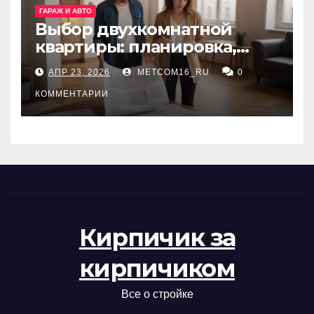
ГАРАЖ И АВТО
Выбор двухкомнатной
квартиры: планировка,
состояние жилья и
АПР 23, 2026
METCOM16_RU
0
проверка документов
КОММЕНТАРИИ
Кирпичик за
кирпичиком
Все о стройке