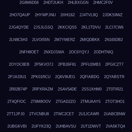
2G8M6D58
2HDT2UKH
2HLBXGGN
2HMC2F0V
2HO7QAUP
2HYWPJNU
2IIHI162
2J4TVL9Q
2JDKS9WZ
2JG4QYDE
2JSJLGSQ
2KKCIQS5
2KL1TDVU
2LCI7CW6
2LN9C5H3
2LVOI55N
2M7YMERZ
2MIQDBKK
2N165DB2
2NFH8OET
2NXDJSMA
2OC6YQYJ
2ODHTNIQ
2OYOC8EB
2P5KVO7J
2PB26F91
2PFU2MB3
2PGICZT7
2PJA33U1
2PK01RCU
2Q6V9UEG
2QFIABDG
2QYABSTR
2R02B74P
2RPXRAZM
2SAV54DE
2SS1XHM0
2T0TIR21
2T4QFIOC
2T8M8OOV
2TGAD2ZO
2TMUAAY5
2TOT3HO1
2TT1JPJ0
2TVCNBU8
2TWC2CET
2U1JCAWR
2UABCBNW
2UBGKVBI
2UFYK23Q
2UHBAVSU
2UT1DWVT
2VA5KTQ4