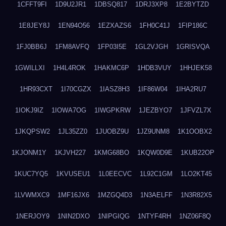
1CFFT9FI
1D9U2JR1
1DBSQ817
1DRJ3XP8
1E2BYTZD
1E8JEY8J
1EN94O56
1EZXAZS6
1FH0C41J
1FIP186C
1FJ0BB6J
1FM8AVFQ
1FP03I5E
1GL2VJGH
1GRISVQA
1GWILLXI
1H4L4ROK
1HAKMC6P
1HDB3VUY
1HHJEK58
1HR93CXT
1I70CGZX
1IASZ8H3
1IF86W04
1IHA2RU7
1IOKJ9IZ
1IOWA7OG
1IWGPKRW
1JEZBYO7
1JFVZL7X
1JKQPSW2
1JL35ZZ0
1JUOBZ9U
1JZ9UNM8
1K1OOBX2
1KJONM1Y
1KJVH227
1KMG68BO
1KQW0D9E
1KUB22OP
1KUC7YQ5
1KVUSEU1
1L0EECVC
1L92C1GM
1LO2KT45
1LVWMXC9
1MF16JX6
1MZGQ4D3
1N3AELFF
1N3R82X5
1NERJOY9
1NIN2DXO
1NIPGIQG
1NTYF4RH
1NZ06F8Q