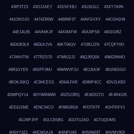
43IP3TZ3
43OJ1AEY
43SSFXBJ
43U16JLC
43XY7A9N
441OKOJO
4474ZR0W
4489NF37
44AFGVXY
44CGH1H9
44E14L85
44VA5KJF
44XI8AFW
45A3IPS9
4601IURZ
46DGB3L9
46DLKJV6
46KT56QV
4728GJZN
47CQFY0O
47JMVITW
47TRZS70
47W8J2J2
48QJBQ0X
49MZ8W4O
49R1GYE9
49SPF3MJ
49WWVPJU
4B13IA3F
4B1N5SGO
4BOKJ6KQ
4C9HCESS
4D64LFAR
4D90P4CC
4DV2LKB3
4DWPQY14
4DYW6NWM
4DZ5J3RQ
4E402GTO
4E4R43JK
4EE6J1ME
4ENC34CO
4F88GRG8
4FDT5ITF
4GHTKFV1
4GJRPJFP
4GLC8SBG
4GOTUJAD
4GTUQOMS
4H5VY3Z1
4HCW1AJA
4HINPU4S
4HSR603T
4HVMV9QI