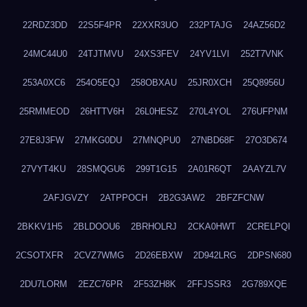
22RDZ3DD
22S5F4PR
22XXR3UO
232PTAJG
24AZ56D2
24MC44U0
24TJTMVU
24XS3FEV
24YV1LVI
252T7VNK
253A0XC6
254O5EQJ
258OBXAU
25JR0XCH
25Q8956U
25RMMEOD
26HTTV6H
26L0HESZ
270L4YOL
276UFPNM
27E8J3FW
27MKG0DU
27MNQPU0
27NBD68F
27O3D674
27VYT4KU
28SMQGU6
299T1G15
2A01R6QT
2AAYZL7V
2AFJGVZY
2ATPPOCH
2B2G3AW2
2BFZFCNW
2BKKV1H5
2BLDOOU6
2BRHOLRJ
2CKA0HWT
2CRELPQI
2CSOTXFR
2CVZ7WMG
2D26EBXW
2D942LRG
2DPSN680
2DU7LORM
2EZC76PR
2F53ZH8K
2FFJSSR3
2G789XQE