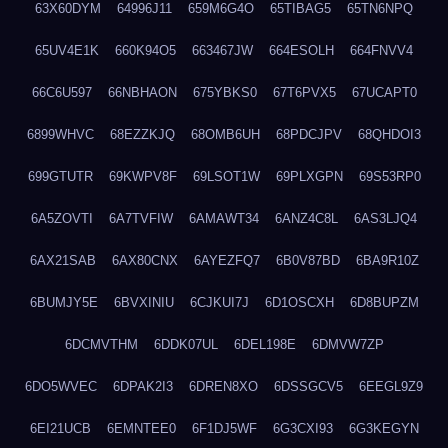
63X60DYM
64996J11
659M6G4O
65TIBAG5
65TN6NPQ
65UV4E1K
660K94O5
663467JW
664ESOLH
664FNVV4
66C6U597
66NBHAON
675YBKS0
67T6PVX5
67UCAPT0
6899WHVC
68EZZKJQ
68OMB6UH
68PDCJPV
68QHDOI3
699GTUTR
69KWPV8F
69LSOT1W
69PLXGPN
69S53RP0
6A5ZOVTI
6A7TVFIW
6AMAWT34
6ANZ4C8L
6AS3LJQ4
6AX21SAB
6AX80CNX
6AYEZFQ7
6B0V87BD
6BA9R10Z
6BUMJY5E
6BVXINIU
6CJKUI7J
6D1OSCXH
6D8BUPZM
6DCMVTHM
6DDK07UL
6DEL198E
6DMVW7ZP
6DO5WVEC
6DPAK2I3
6DREN8XO
6DSSGCV5
6EEGL9Z9
6EI21UCB
6EMNTEE0
6F1DJ5WF
6G3CXI93
6G3KEGYN