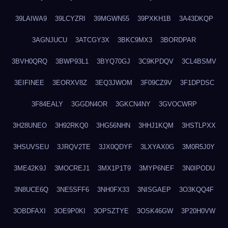
39LAIWA9
39LCYZRI
39MGWN55
39PXKH1B
3A43DKQP
3AGNJUCU
3ATCGY3X
3BKC9MX3
3BORDPAR
3BVH0QRQ
3BWP93L1
3BYQ70GJ
3C9KPDQV
3CL4BSMV
3EIFINEE
3EORXV8Z
3EQ3JWOM
3F09CZ9V
3F1DPDSC
3F84EALY
3GGDN4OR
3GKCN4NY
3GVOCWRP
3H28UNEO
3H92RKQ0
3HG56NHN
3HHJ1KQM
3HSTLPXX
3HSUVSEU
3JRQV2TE
3JX0QDYF
3LXYAX0G
3M0R5J0Y
3ME42K9J
3MOCREJ1
3MX1P1T9
3MYP6NEF
3N0IPODU
3N8UCE6Q
3NE5SFF6
3NH0FX33
3NISGAEP
3O3KQQ4F
3OBDFAXI
3OE9P0KI
3OPSZTYE
3OSK46GW
3P20H0VW