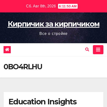
Перейти
Сб. Авг 8th, 2026
6:11:54 AM
к
содержимому
Кирпичик за кирпичиком
Все о стройке
0BO4RLHU
Education Insights