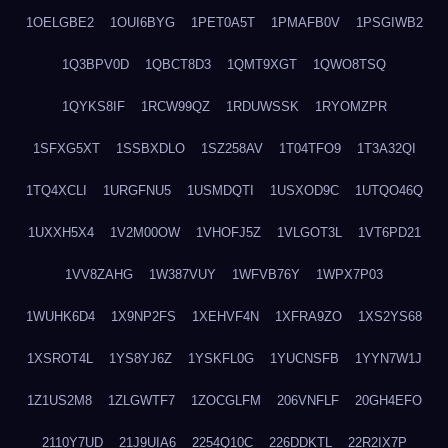
1OELGBE2
1OUI6BYG
1PET0A5T
1PMAFB0V
1PSGIWB2
1Q3BPV0D
1QBCT8D3
1QMT9XGT
1QWO8TSQ
1QYKS8IF
1RCW99QZ
1RDUWSSK
1RYOMZPR
1SFXG5XT
1SSBXDLO
1SZ258AV
1T04TFO9
1T3A32QI
1TQ4XCLI
1URGFNU5
1USMDQTI
1USXOD9C
1UTQO46Q
1UXXH5X4
1V2M00OW
1VHOFJ5Z
1VLGOT3L
1VT6PD21
1VV8ZAHG
1W387VUY
1WFVB76Y
1WPX7P03
1WUHK6D4
1X9NP2FS
1XEHVF4N
1XFRA9ZO
1XS2YS68
1XSROT4L
1YS8YJ6Z
1YSKFL0G
1YUCNSFB
1YYN7W1J
1Z1US2M8
1ZLGWTF7
1ZOCGLFM
206VNFLF
20GH4EFO
2110Y7UD
21J9UIA6
2254Q10C
226DDKTL
22R2IX7P