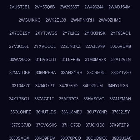
2VUSTJE1
2VY55Q8B
2W29565T
2W496244
2WADJS4M
2WGUIKKG
2WK2EL88
2WNPNKRH
2WV0ZHMD
2X7CQ1SY
2XYTJWGS
2Y7I1IC2
2YKK8NSK
2YT95AO1
2YV3O361
2YXVOCOL
2Z2JNBKZ
2ZAJL9NV
30D5VUM9
30W729OG
31BVSCBT
31L8FP95
31M0MR2X
32AT2VLN
32MATDBP
336RPFHA
33ANXYRH
33CR504T
33DY1V30
33T04ZZ0
3404O7P1
3478760D
34F92RUM
34HYUF3N
34Y7PBO1
357AGF1F
35AF37G3
35HVS0VG
35MJZMAN
35O1QNFZ
36HUTLDS
36NU8MEJ
36U7Y0NR
376J215Y
377SG7JD
37CVGS0S
37IHO75D
37JQKID8
37X9FZP9
38J0SXQX
38NQ9PDV
38O70PCO
38QUD9KX
39D3U3A0