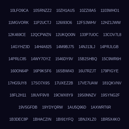
10LFO9CA
10SRNZZ2
10ZH1AUS
10ZZI8A5
1103WHO1
11MGVORK
11P2UCTJ
126I93O6
12FS3WHV
12HZ1JWW
12K469CE
12QCPWZN
12UKQO0N
133P7UOC
13COV7L8
14GYHZ3D
14H4A825
14M9BJ75
14NJ13LJ
14PRJLGB
14PRLC85
14WY7OYZ
1546DY9V
15B2SHBQ
15C9WR6H
160ON64P
16P9KSF6
16SBWI43
16U7RZJT
179PIGYE
17HG5UY8
17SO7X9S
17UXEZ2B
17VE7UAW
181QKVNV
18FL2H11
18UVF9V8
19CWX8Y9
19S0NNZV
19SYNG2F
19V5GFDB
19YDYQRW
1AU5Q96D
1AXWRT6R
1B3DEC8P
1BHACZIN
1BI91YFQ
1BNJXLZ0
1BR5X4KO