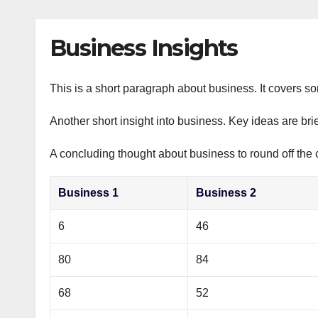
р
p
l
а
Business Insights
a
в
s
и
s
This is a short paragraph about business. It covers s
т
n
ь
Another short insight into business. Key ideas are bri
i
A concluding thought about business to round off the 
k
i
Business 1
Business 2
6
46
80
84
68
52