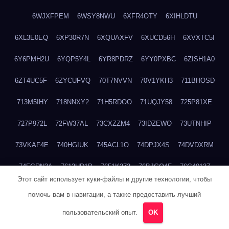
6WJXFPEM
6WSY8NWU
6XFR4OTY
6XIHLDTU
6XL3E0EQ
6XP30R7N
6XQUAXFV
6XUCD56H
6XVXTC5I
6Y6PMH2U
6YQP5Y4L
6YR8PDRZ
6YY0PXBC
6ZISH1A0
6ZT4UC5F
6ZYCUFVQ
70T7NVVN
70V1YKH3
711BHOSD
713M5IHY
718NNXY2
71H5RDOO
71UQJY58
725P81XE
727P972L
72FW37AL
73CXZZM4
73IDZEWO
73UTNHIP
73VKAF4E
740HGIUK
745ACL1O
74DPJX4S
74DVDXRM
74FGRN3A
7612HD1B
7651K273
76BJGQ4F
76G4013Z
Этот сайт использует куки-файлы и другие технологии, чтобы
76HU4CRK
76LLJI2Y
7777M27H
77BED9B2
77BGMMG4
помочь вам в навигации, а также предоставить лучший
77S55623
77TABW20
780FZHSV
78Q29S80
78XWEZ88
пользовательский опыт.
OK