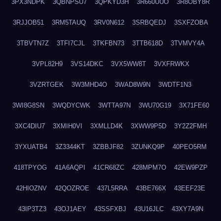
3PX3NDPK
3QBNPSU7
3QPKYD3H
3R660UUO
3R8OBY8R
3RJJOB51
3RM5TAUQ
3RV0N612
3SRBQEDJ
3SXFZOBA
3TBVTN7Z
3TFI7CJL
3TKFBN73
3TTB618D
3TVMVY4A
3VPL82H9
3VS14DKC
3VX5WW8T
3VXFRWKX
3VZRTGEK
3W3MHD4O
3WAD8W9N
3WDTF1N3
3WI8G8SN
3WQDYCWK
3WTTA97N
3WU70G19
3X71FE60
3XC4DIU7
3XMIH0VI
3XMLLD4K
3XWW9P5D
3Y2Z2FMH
3YXUATB4
3Z3344KT
3ZBBJF82
3ZUNKQ9P
40PEO5RM
418TPYOG
41A6AQPI
41CR68ZC
428MPM7O
42EW9PZP
42HIOZNV
42QOZROE
437L5RRA
43BE766X
43EEF23E
43IP3TZ3
43OJ1AEY
43SSFXBJ
43U16JLC
43XY7A9N