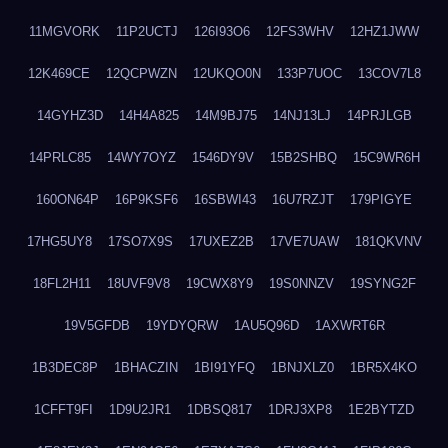
11MGVORK
11P2UCTJ
126I93O6
12FS3WHV
12HZ1JWW
12K469CE
12QCPWZN
12UKQO0N
133P7UOC
13COV7L8
14GYHZ3D
14H4A825
14M9BJ75
14NJ13LJ
14PRJLGB
14PRLC85
14WY7OYZ
1546DY9V
15B2SHBQ
15C9WR6H
160ON64P
16P9KSF6
16SBWI43
16U7RZJT
179PIGYE
17HG5UY8
17SO7X9S
17UXEZ2B
17VE7UAW
181QKVNV
18FL2H11
18UVF9V8
19CWX8Y9
19S0NNZV
19SYNG2F
19V5GFDB
19YDYQRW
1AU5Q96D
1AXWRT6R
1B3DEC8P
1BHACZIN
1BI91YFQ
1BNJXLZ0
1BR5X4KO
1CFFT9FI
1D9U2JR1
1DBSQ817
1DRJ3XP8
1E2BYTZD