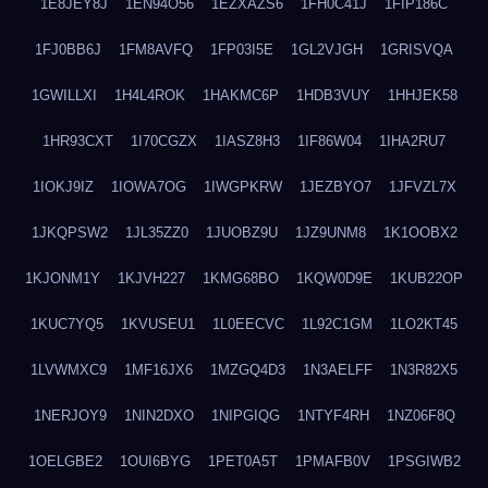
1E8JEY8J
1EN94O56
1EZXAZS6
1FH0C41J
1FIP186C
1FJ0BB6J
1FM8AVFQ
1FP03I5E
1GL2VJGH
1GRISVQA
1GWILLXI
1H4L4ROK
1HAKMC6P
1HDB3VUY
1HHJEK58
1HR93CXT
1I70CGZX
1IASZ8H3
1IF86W04
1IHA2RU7
1IOKJ9IZ
1IOWA7OG
1IWGPKRW
1JEZBYO7
1JFVZL7X
1JKQPSW2
1JL35ZZ0
1JUOBZ9U
1JZ9UNM8
1K1OOBX2
1KJONM1Y
1KJVH227
1KMG68BO
1KQW0D9E
1KUB22OP
1KUC7YQ5
1KVUSEU1
1L0EECVC
1L92C1GM
1LO2KT45
1LVWMXC9
1MF16JX6
1MZGQ4D3
1N3AELFF
1N3R82X5
1NERJOY9
1NIN2DXO
1NIPGIQG
1NTYF4RH
1NZ06F8Q
1OELGBE2
1OUI6BYG
1PET0A5T
1PMAFB0V
1PSGIWB2