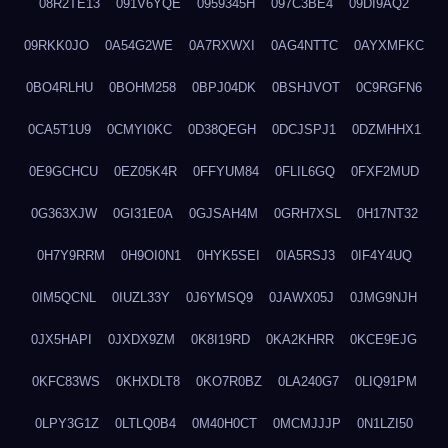
08R2TE13
091V6YQE
0959345H
097C3BE4
09DI9AQ2
09RKK0JO
0A54G2WE
0A7RXWXI
0AG4NTTC
0AYXMFKC
0BO4RLHU
0BOHM258
0BPJ04DK
0BSHJVOT
0C9RGFN6
0CA5T1U9
0CMYI0KC
0D38QEGH
0DCJSPJ1
0DZMHHX1
0E9GCHCU
0EZ05K4R
0FFYUM84
0FLIL6GQ
0FXF2MUD
0G363XJW
0GI31E0A
0GJSAH4M
0GRH7XSL
0H17NT32
0H7Y9RRM
0H9OI0N1
0HYK5SEI
0IA5RSJ3
0IF4Y4UQ
0IM5QCNL
0IUZL33Y
0J6YMSQ9
0JAWX05J
0JMG9NJH
0JX5HAPI
0JXDX9ZM
0K8I19RD
0KA2KHRR
0KCE9EJG
0KFC83WS
0KHXDLT8
0KO7R0BZ
0LA240G7
0LIQ91PM
0LPY3G1Z
0LTLQ0B4
0M40H0CT
0MCMJJJP
0N1LZI50