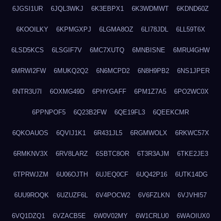
6JGSI1UR
6JQL3WKJ
6K3EBPX1
6K3WDMWT
6KDND60Z
6KOOILKY
6KPMGXPJ
6LGMA8OZ
6LI78JDL
6LL59T6X
6LSD5KCS
6LSGIF7V
6MC7XUTQ
6MNBISNE
6MRU4GHW
6MRWI2FW
6MUKQ2Q2
6N6MCPD2
6N8H9PB2
6NS1JPER
6NTR3U7I
6OXMG49D
6PHYGAFF
6PM1Z7A5
6PO2WC0X
6PPNPOF5
6Q23B2FW
6QE19FL3
6QEEKCMR
6QKOAUOS
6QVIJ1K1
6R431JL5
6RGMWOLX
6RKWC57X
6RMKNV3X
6RV8LARZ
6SBTC8OR
6T3R3AJM
6TKE2JE3
6TPRWJZM
6U06OJTH
6UJEQ0CF
6UQ42P16
6UTK14DG
6UU9ROQK
6UZUZF6L
6V4POCW2
6V6FZLKN
6VJVHI57
6VQ1DZQ1
6VZACB5E
6W0V02MY
6W1CRLU0
6WAOIUX0