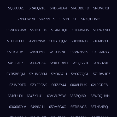
5QL8UU2J
5RALQ21C
5RBG4E64
5RCDBBFD
5ROV8T2I
5RP6DWR8
5RZ72FTS
5RZPCFKF
5RZQDHMO
5SNLKYWW
5ST3XE0K
5T4RFJQE
5TDWI9U5
5TDWKNIX
5THBIEFD
5TVPRN5V
5UJY0QQ2
5UPNX603
5UUMB8OT
5V5K9CVS
5VB3LIYB
5VTXJVNC
5VVNNS1S
5XJ2MR7Y
5XSF9JLS
5XU6ZP3A
5Y0HCRBH
5Y1QS60T
5Y86UZX6
5YB5BBQM
5YHM530M
5YO667IH
5YO7ZQGL
5Z1BWJEZ
5Z1VP9TD
5ZYFJGV9
60IZ2Y44
60X8LPUK
62LJGRE8
6316UU0I
634ZKLU1
63MVU7SW
63SPQINX
63WDQUHH
63X60DYM
64996J11
659M6G4O
65TIBAG5
65TN6NPQ