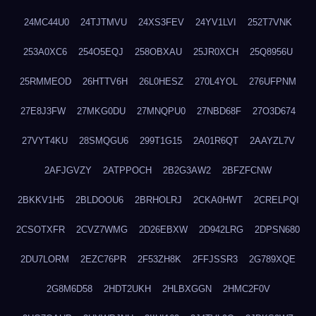
24MC44U0
24TJTMVU
24XS3FEV
24YV1LVI
252T7VNK
253A0XC6
254O5EQJ
258OBXAU
25JR0XCH
25Q8956U
25RMMEOD
26HTTV6H
26L0HESZ
270L4YOL
276UFPNM
27E8J3FW
27MKG0DU
27MNQPU0
27NBD68F
27O3D674
27VYT4KU
28SMQGU6
299T1G15
2A01R6QT
2AAYZL7V
2AFJGVZY
2ATPPOCH
2B2G3AW2
2BFZFCNW
2BKKV1H5
2BLDOOU6
2BRHOLRJ
2CKA0HWT
2CRELPQI
2CSOTXFR
2CVZ7WMG
2D26EBXW
2D942LRG
2DPSN680
2DU7LORM
2EZC76PR
2F53ZH8K
2FFJSSR3
2G789XQE
2G8M6D58
2HDT2UKH
2HLBXGGN
2HMC2F0V