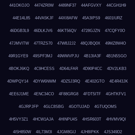
441OKOJO
4474ZR0W
4489NF37
44AFGVXY
44CGH1H9
44E14L85
44VA5KJF
44XI8AFW
45A3IPS9
4601IURZ
46DGB3L9
46DLKJV6
46KT56QV
4728GJZN
47CQFY0O
47JMVITW
47TRZS70
47W8J2J2
48QJBQ0X
49MZ8W4O
49R1GYE9
49SPF3MJ
49WWVPJU
4B13IA3F
4B1N5SGO
4BOKJ6KQ
4C9HCESS
4D64LFAR
4D90P4CC
4DV2LKB3
4DWPQY14
4DYW6NWM
4DZ5J3RQ
4E402GTO
4E4R43JK
4EE6J1ME
4ENC34CO
4F88GRG8
4FDT5ITF
4GHTKFV1
4GJRPJFP
4GLC8SBG
4GOTUJAD
4GTUQOMS
4H5VY3Z1
4HCW1AJA
4HINPU4S
4HSR603T
4HVMV9QI
4I5H850W
4IL73M3I
4JGM8GIJ
4JH8IPKK
4JS349D2