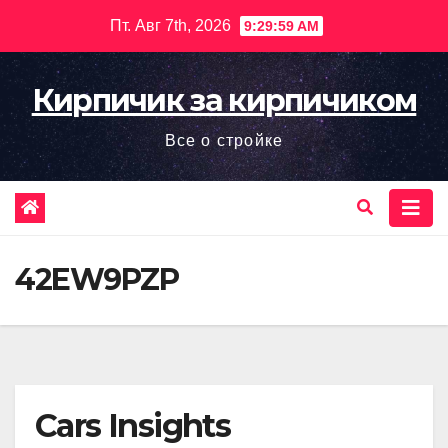
Перейти
Пт. Авг 7th, 2026
9:30:01 AM
к
содержимому
Кирпичик за кирпичиком
Все о стройке
42EW9PZP
Cars Insights