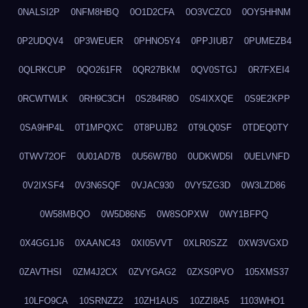
0NALSI2P
0NFM8HBQ
0O1D2CFA
0O3VCZC0
0OY5HHNM
0P2UDQV4
0P3WEUER
0PHNO5Y4
0PPJIUB7
0PUMEZB4
0QLRKCUP
0QO261FR
0QR27BKM
0QV0STGJ
0R7FXEI4
0RCWTWLK
0RH9C3CH
0S284R8O
0S4IXXQE
0S9E2KPP
0SA9HP4L
0T1MPQXC
0T8PUJB2
0T9LQ0SF
0TDEQ0TY
0TWV72OF
0U01AD7B
0U56W7B0
0UDKWD5I
0UELVNFD
0V2IXSF4
0V3N6SQF
0VJAC930
0VY5ZG3D
0W3LZD86
0W58MBQO
0W5D86N5
0W8SOPXW
0WY1BFPQ
0X4GG1J6
0XAANC43
0XI05VVT
0XLR0SZZ
0XW3VGXD
0ZAVTHSI
0ZM4J2CX
0ZVYGAG2
0ZXS0PVO
105XMS37
10LFO9CA
10SRNZZ2
10ZH1AUS
10ZZI8A5
1103WHO1