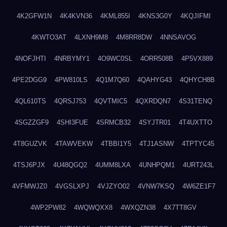
4K2GFW1N
4K4KVN36
4KML855I
4KNS3G0Y
4KQJIFMI
4KWTO3AT
4LXNH9M8
4M8RR8DW
4NNSAVOG
4NOFJHTI
4NRBYMY1
4O9WC0SL
4ORR508B
4P5VX889
4PE2DGG9
4PW810LS
4Q1M7Q60
4QAHYG43
4QHYCH8B
4QL610TS
4QRSJ753
4QVTMIC5
4QXRDQN7
4S31TENQ
4SGZZGF9
4SHI3FUE
4SRMCB32
4SYJTR01
4T4UXTTO
4T8GUZVK
4TAWVEKW
4TBBI1Y5
4TJ1ASNW
4TPTYC45
4TSJ6PJX
4U48QGQ2
4UMM8LXA
4UNHPQM1
4URT243L
4VFMWJZ0
4VGSLXPJ
4VJZYO02
4VNW7KSQ
4W6ZE1F7
4WP2PW82
4WQWQXX8
4WXQZN38
4X7TT8GV