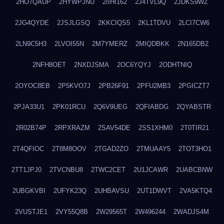
2HO7QAUP
2HYWPJNU
2IIHI162
2J4TVL9Q
2JDKS9WZ
2JG4QYDE
2JSJLGSQ
2KKCIQS5
2KL1TDVU
2LCI7CW6
2LN9C5H3
2LVOI55N
2M7YMERZ
2MIQDBKK
2N165DB2
2NFH8OET
2NXDJSMA
2OC6YQYJ
2ODHTNIQ
2OYOC8EB
2P5KVO7J
2PB26F91
2PFU2MB3
2PGICZT7
2PJA33U1
2PK01RCU
2Q6V9UEG
2QFIABDG
2QYABSTR
2R02B74P
2RPXRAZM
2SAV54DE
2SS1XHM0
2T0TIR21
2T4QFIOC
2T8M8OOV
2TGAD2ZO
2TMUAAY5
2TOT3HO1
2TT1JPJ0
2TVCNBU8
2TWC2CET
2U1JCAWR
2UABCBNW
2UBGKVBI
2UFYK23Q
2UHBAVSU
2UT1DWVT
2VA5KTQ4
2VUSTJE1
2VY55Q8B
2W29565T
2W496244
2WADJS4M