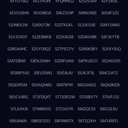
4XYOT662
4XZYAUHI
4YQHH612
4Z52SO0V
4ZP14UIL
4ZVGSBH0
50JO9B1K
50KZ2V9P
50NNJN5E
50S8F1Z0
510NBX1W
5160U7JM
51D7XGKL
51JUGSIB
51MY24WU
51VJOSDY
51ZE8MKB
522X4O28
52D4GH9B
52FJKYTB
52MOA4HC
52SYO0Q2
52TPECFV
52W5K0BY
52XXY91Q
53ATDBWI
53EKZAMH
53Z8FUAW
54PKU5CO
551HGV0S
553WPS4S
55FLR3W1
55IE9L4V
55JKJF3L
55NCOA72
55QDIRSM
55XAQHMU
56975PIR
56GSA0U2
56QN3KEB
56SCV4BG
571FDQ4T
5771DEGW
57G6BV7Y
57IUFJJS
57LA2HJ6
57N9R0VG
57Z141YR
584ZQC53
58G12L5U
595U946N
59BSESDJ
59FRMR7X
59T11ZKH
5AFUR9TL