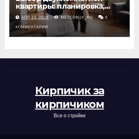
квартиры: планировка,
состояние жилья и
АПР 23, 2026
METCOM16_RU
0
проверка документов
КОММЕНТАРИИ
Кирпичик за
кирпичиком
Все о стройке