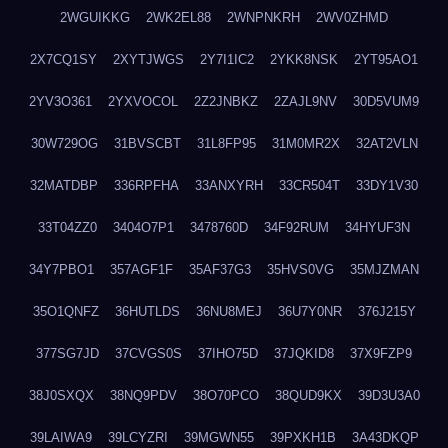
2WGUIKKG
2WK2EL88
2WNPNKRH
2WV0ZHMD
2X7CQ1SY
2XYTJWGS
2Y7I1IC2
2YKK8NSK
2YT95AO1
2YV3O361
2YXVOCOL
2Z2JNBKZ
2ZAJL9NV
30D5VUM9
30W729OG
31BVSCBT
31L8FP95
31M0MR2X
32AT2VLN
32MATDBP
336RPFHA
33ANXYRH
33CR504T
33DY1V30
33T04ZZ0
3404O7P1
3478760D
34F92RUM
34HYUF3N
34Y7PBO1
357AGF1F
35AF37G3
35HVS0VG
35MJZMAN
35O1QNFZ
36HUTLDS
36NU8MEJ
36U7Y0NR
376J215Y
377SG7JD
37CVGS0S
37IHO75D
37JQKID8
37X9FZP9
38J0SXQX
38NQ9PDV
38O70PCO
38QUD9KX
39D3U3A0
39LAIWA9
39LCYZRI
39MGWN55
39PXKH1B
3A43DKQP