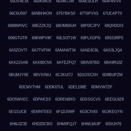
65UV4E1K
660K94O5
663467JW
664ESOLH
664FNVV4
66C6U597
66NBHAON
675YBKS0
67T6PVX5
67UCAPT0
6899WHVC
68EZZKJQ
68OMB6UH
68PDCJPV
68QHDOI3
699GTUTR
69KWPV8F
69LSOT1W
69PLXGPN
69S53RP0
6A5ZOVTI
6A7TVFIW
6AMAWT34
6ANZ4C8L
6AS3LJQ4
6AX21SAB
6AX80CNX
6AYEZFQ7
6B0V87BD
6BA9R10Z
6BUMJY5E
6BVXINIU
6CJKUI7J
6D1OSCXH
6D8BUPZM
6DCMVTHM
6DDK07UL
6DEL198E
6DMVW7ZP
6DO5WVEC
6DPAK2I3
6DREN8XO
6DSSGCV5
6EEGL9Z9
6EI21UCB
6EMNTEE0
6F1DJ5WF
6G3CXI93
6G3KEGYN
6H6L0Z3E
6HD2DCBO
6HM0FQJT
6HWL9A3P
6I5IUH76