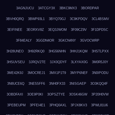
3AGNJUCU
3ATCGY3X
3BKC9MX3
3BORDPAR
3BVH0QRQ
3BWP93L1
3BYQ70GJ
3C9KPDQV
3CL4BSMV
3EIFINEE
3EORXV8Z
3EQ3JWOM
3F09CZ9V
3F1DPDSC
3F84EALY
3GGDN4OR
3GKCN4NY
3GVOCWRP
3H28UNEO
3H92RKQ0
3HG56NHN
3HHJ1KQM
3HSTLPXX
3HSUVSEU
3JRQV2TE
3JX0QDYF
3LXYAX0G
3M0R5J0Y
3ME42K9J
3MOCREJ1
3MX1P1T9
3MYP6NEF
3N0IPODU
3N8UCE6Q
3NE5SFF6
3NH0FX33
3NISGAEP
3O3KQQ4F
3OBDFAXI
3OE9P0KI
3OPSZTYE
3OSK46GW
3P20H0VW
3PEBEUPM
3PFEI4E1
3PHQ0AXL
3PJX8KV3
3PWL81U6