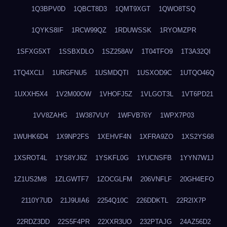
1Q3BPV0D
1QBCT8D3
1QMT9XGT
1QWO8TSQ
1QYKS8IF
1RCW99QZ
1RDUWSSK
1RYOMZPR
1SFXG5XT
1SSBXDLO
1SZ258AV
1T04TFO9
1T3A32QI
1TQ4XCLI
1URGFNU5
1USMDQTI
1USXOD9C
1UTQO46Q
1UXXH5X4
1V2M00OW
1VHOFJ5Z
1VLGOT3L
1VT6PD21
1VV8ZAHG
1W387VUY
1WFVB76Y
1WPX7P03
1WUHK6D4
1X9NP2FS
1XEHVF4N
1XFRA9ZO
1XS2YS68
1XSROT4L
1YS8YJ6Z
1YSKFL0G
1YUCNSFB
1YYN7W1J
1Z1US2M8
1ZLGWTF7
1ZOCGLFM
206VNFLF
20GH4EFO
2110Y7UD
21J9UIA6
2254Q10C
226DDKTL
22R2IX7P
22RDZ3DD
22S5F4PR
22XXR3UO
232PTAJG
24AZ56D2