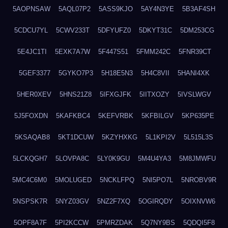
5AOPNSAW
5AQL07P2
5ASS9KJO
5AY4N3YE
5B3AF4SH
5CDCU7YL
5CWV233T
5DFYUFZ0
5DKYT31C
5DM253CG
5E4JC1TI
5EXK7A7W
5F447S51
5FMM242C
5FNR39CT
5GEF3377
5GYKO7P3
5H18E5N3
5H4C8VII
5HANI4XK
5HER0XEV
5HNS21Z8
5IFXGJFK
5IITXOZY
5IVSLWGV
5J5FOXDN
5KAFKBC4
5KEFVRBK
5KFBILGV
5KP635PE
5KSAQAB8
5KT1DCUW
5KZYHXKG
5L1KPI2V
5L515L3S
5LCKQGH7
5LOVPA8C
5LY0K9GU
5M4U4YA3
5M8JMWFU
5MC4C6M0
5MOLUGED
5NCKLFPQ
5NI5PO7L
5NROBV9R
5NSPSK7R
5NYZ03GV
5NZ2F7XQ
5OGIRQDY
5OIXNVW6
5OPF8A7F
5PI2KCCW
5PMRZDAK
5Q7NY9BS
5QDQI5F8