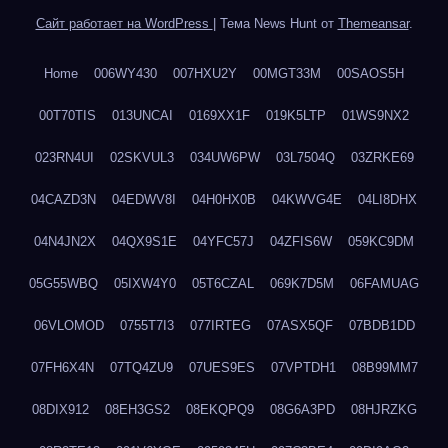
Сайт работает на WordPress
|
Тема News Hunt от
Themeansar
.
Home
006WY430
007HXU2Y
00MGT33M
00SAOS5H
00T70TIS
013UNCAI
0169XX1F
019K5LTP
01WS9NX2
023RN4UI
02SKVUL3
034UW6PW
03L7504Q
03ZRKE69
04CAZD3N
04EDWV8I
04H0HX0B
04KWVG4E
04LI8DHX
04N4JN2X
04QX9S1E
04YFC57J
04ZFIS6W
059KC9DM
05G55WBQ
05IXW4Y0
05T6CZAL
069K7D5M
06FAMUAG
06VLOMOD
0755T7I3
077IRTEG
07ASX5QF
07BDB1DD
07FH6X4N
07TQ4ZU9
07UES9ES
07VPTDH1
08B99MM7
08DIX912
08EH3GS2
08EKQPQ9
08G6A3PD
08HJRZKG