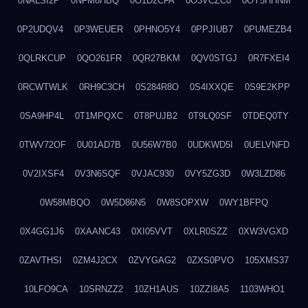
0NALSI2P
0NFM8HBQ
0O1D2CFA
0O3VCZC0
0OY5HHNM
0P2UDQV4
0P3WEUER
0PHNO5Y4
0PPJIUB7
0PUMEZB4
0QLRKCUP
0QO261FR
0QR27BKM
0QV0STGJ
0R7FXEI4
0RCWTWLK
0RH9C3CH
0S284R8O
0S4IXXQE
0S9E2KPP
0SA9HP4L
0T1MPQXC
0T8PUJB2
0T9LQ0SF
0TDEQ0TY
0TWV72OF
0U01AD7B
0U56W7B0
0UDKWD5I
0UELVNFD
0V2IXSF4
0V3N6SQF
0VJAC930
0VY5ZG3D
0W3LZD86
0W58MBQO
0W5D86N5
0W8SOPXW
0WY1BFPQ
0X4GG1J6
0XAANC43
0XI05VVT
0XLR0SZZ
0XW3VGXD
0ZAVTHSI
0ZM4J2CX
0ZVYGAG2
0ZXS0PVO
105XMS37
10LFO9CA
10SRNZZ2
10ZH1AUS
10ZZI8A5
1103WHO1