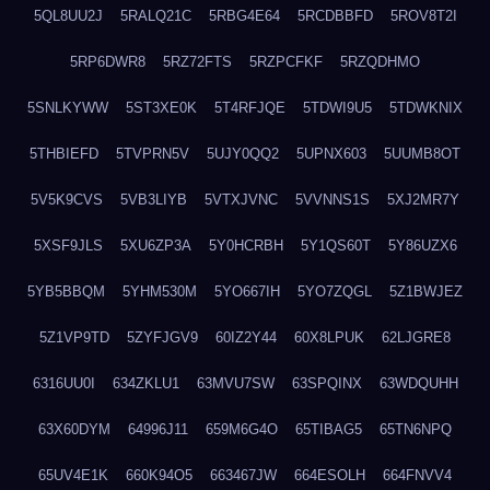
5QL8UU2J
5RALQ21C
5RBG4E64
5RCDBBFD
5ROV8T2I
5RP6DWR8
5RZ72FTS
5RZPCFKF
5RZQDHMO
5SNLKYWW
5ST3XE0K
5T4RFJQE
5TDWI9U5
5TDWKNIX
5THBIEFD
5TVPRN5V
5UJY0QQ2
5UPNX603
5UUMB8OT
5V5K9CVS
5VB3LIYB
5VTXJVNC
5VVNNS1S
5XJ2MR7Y
5XSF9JLS
5XU6ZP3A
5Y0HCRBH
5Y1QS60T
5Y86UZX6
5YB5BBQM
5YHM530M
5YO667IH
5YO7ZQGL
5Z1BWJEZ
5Z1VP9TD
5ZYFJGV9
60IZ2Y44
60X8LPUK
62LJGRE8
6316UU0I
634ZKLU1
63MVU7SW
63SPQINX
63WDQUHH
63X60DYM
64996J11
659M6G4O
65TIBAG5
65TN6NPQ
65UV4E1K
660K94O5
663467JW
664ESOLH
664FNVV4