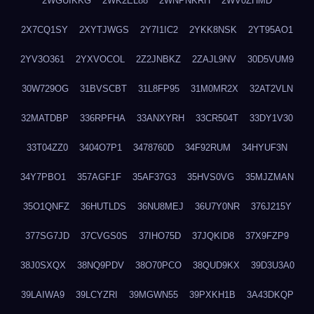
2WGUIKKG
2WK2EL88
2WNPNKRH
2WV0ZHMD
2X7CQ1SY
2XYTJWGS
2Y7I1IC2
2YKK8NSK
2YT95AO1
2YV3O361
2YXVOCOL
2Z2JNBKZ
2ZAJL9NV
30D5VUM9
30W729OG
31BVSCBT
31L8FP95
31M0MR2X
32AT2VLN
32MATDBP
336RPFHA
33ANXYRH
33CR504T
33DY1V30
33T04ZZ0
3404O7P1
3478760D
34F92RUM
34HYUF3N
34Y7PBO1
357AGF1F
35AF37G3
35HVS0VG
35MJZMAN
35O1QNFZ
36HUTLDS
36NU8MEJ
36U7Y0NR
376J215Y
377SG7JD
37CVGS0S
37IHO75D
37JQKID8
37X9FZP9
38J0SXQX
38NQ9PDV
38O70PCO
38QUD9KX
39D3U3A0
39LAIWA9
39LCYZRI
39MGWN55
39PXKH1B
3A43DKQP