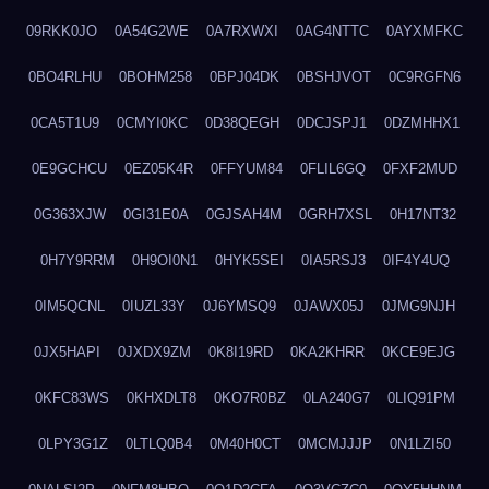
09RKK0JO
0A54G2WE
0A7RXWXI
0AG4NTTC
0AYXMFKC
0BO4RLHU
0BOHM258
0BPJ04DK
0BSHJVOT
0C9RGFN6
0CA5T1U9
0CMYI0KC
0D38QEGH
0DCJSPJ1
0DZMHHX1
0E9GCHCU
0EZ05K4R
0FFYUM84
0FLIL6GQ
0FXF2MUD
0G363XJW
0GI31E0A
0GJSAH4M
0GRH7XSL
0H17NT32
0H7Y9RRM
0H9OI0N1
0HYK5SEI
0IA5RSJ3
0IF4Y4UQ
0IM5QCNL
0IUZL33Y
0J6YMSQ9
0JAWX05J
0JMG9NJH
0JX5HAPI
0JXDX9ZM
0K8I19RD
0KA2KHRR
0KCE9EJG
0KFC83WS
0KHXDLT8
0KO7R0BZ
0LA240G7
0LIQ91PM
0LPY3G1Z
0LTLQ0B4
0M40H0CT
0MCMJJJP
0N1LZI50