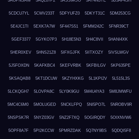
5AOPNSAW
5AQL07P2
5ASS9KJO
5AY4N3YE
5B3AF4SH
5CDCU7YL
5CWV233T
5DFYUFZ0
5DKYT31C
5DM253CG
5E4JC1TI
5EXK7A7W
5F447S51
5FMM242C
5FNR39CT
5GEF3377
5GYKO7P3
5H18E5N3
5H4C8VII
5HANI4XK
5HER0XEV
5HNS21Z8
5IFXGJFK
5IITXOZY
5IVSLWGV
5J5FOXDN
5KAFKBC4
5KEFVRBK
5KFBILGV
5KP635PE
5KSAQAB8
5KT1DCUW
5KZYHXKG
5L1KPI2V
5L515L3S
5LCKQGH7
5LOVPA8C
5LY0K9GU
5M4U4YA3
5M8JMWFU
5MC4C6M0
5MOLUGED
5NCKLFPQ
5NI5PO7L
5NROBV9R
5NSPSK7R
5NYZ03GV
5NZ2F7XQ
5OGIRQDY
5OIXNVW6
5OPF8A7F
5PI2KCCW
5PMRZDAK
5Q7NY9BS
5QDQI5F8