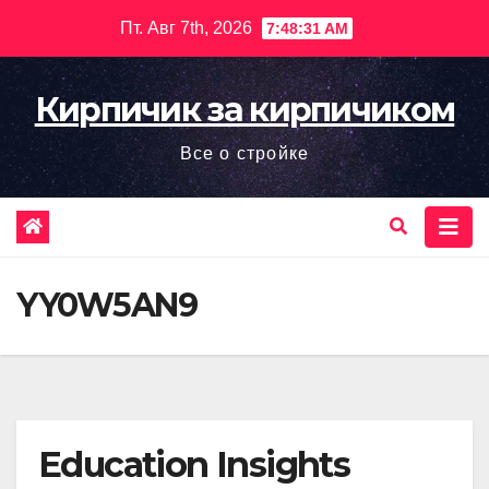
Перейти
Пт. Авг 7th, 2026
7:48:32 AM
к
содержимому
Кирпичик за кирпичиком
Все о стройке
YY0W5AN9
Education Insights