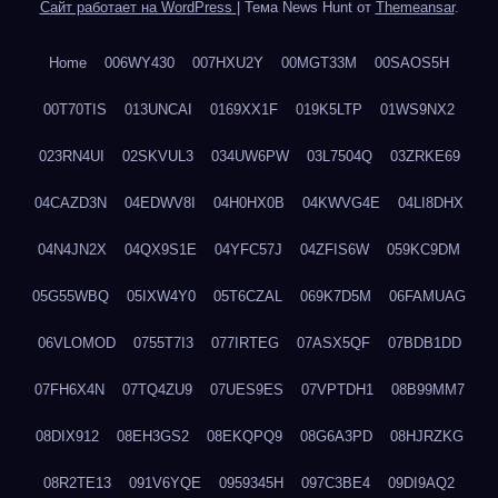
Сайт работает на WordPress
|
Тема News Hunt от
Themeansar
.
Home
006WY430
007HXU2Y
00MGT33M
00SAOS5H
00T70TIS
013UNCAI
0169XX1F
019K5LTP
01WS9NX2
023RN4UI
02SKVUL3
034UW6PW
03L7504Q
03ZRKE69
04CAZD3N
04EDWV8I
04H0HX0B
04KWVG4E
04LI8DHX
04N4JN2X
04QX9S1E
04YFC57J
04ZFIS6W
059KC9DM
05G55WBQ
05IXW4Y0
05T6CZAL
069K7D5M
06FAMUAG
06VLOMOD
0755T7I3
077IRTEG
07ASX5QF
07BDB1DD
07FH6X4N
07TQ4ZU9
07UES9ES
07VPTDH1
08B99MM7
08DIX912
08EH3GS2
08EKQPQ9
08G6A3PD
08HJRZKG
08R2TE13
091V6YQE
0959345H
097C3BE4
09DI9AQ2