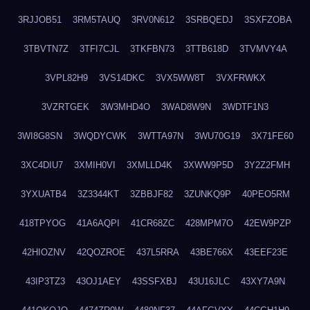
3RJJOB51
3RM5TAUQ
3RV0N612
3SRBQEDJ
3SXFZOBA
3TBVTN7Z
3TFI7CJL
3TKFBN73
3TTB618D
3TVMVY4A
3VPL82H9
3VS14DKC
3VX5WW8T
3VXFRWKX
3VZRTGEK
3W3MHD4O
3WAD8W9N
3WDTF1N3
3WI8G8SN
3WQDYCWK
3WTTA97N
3WU70G19
3X71FE60
3XC4DIU7
3XMIH0VI
3XMLLD4K
3XWW9P5D
3Y2Z2FMH
3YXUATB4
3Z3344KT
3ZBBJF82
3ZUNKQ9P
40PEO5RM
418TPYOG
41A6AQPI
41CR68ZC
428MPM7O
42EW9PZP
42HIOZNV
42QOZROE
437L5RRA
43BE766X
43EEF23E
43IP3TZ3
43OJ1AEY
43SSFXBJ
43U16JLC
43XY7A9N