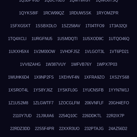
1Q3BPV0D
1QBCT8D3
1QMT9XGT
1QWO8TSQ
1QYKS8IF
1RCW99QZ
1RDUWSSK
1RYOMZPR
1SFXG5XT
1SSBXDLO
1SZ258AV
1T04TFO9
1T3A32QI
1TQ4XCLI
1URGFNU5
1USMDQTI
1USXOD9C
1UTQO46Q
1UXXH5X4
1V2M00OW
1VHOFJ5Z
1VLGOT3L
1VT6PD21
1VV8ZAHG
1W387VUY
1WFVB76Y
1WPX7P03
1WUHK6D4
1X9NP2FS
1XEHVF4N
1XFRA9ZO
1XS2YS68
1XSROT4L
1YS8YJ6Z
1YSKFL0G
1YUCNSFB
1YYN7W1J
1Z1US2M8
1ZLGWTF7
1ZOCGLFM
206VNFLF
20GH4EFO
2110Y7UD
21J9UIA6
2254Q10C
226DDKTL
22R2IX7P
22RDZ3DD
22S5F4PR
22XXR3UO
232PTAJG
24AZ56D2