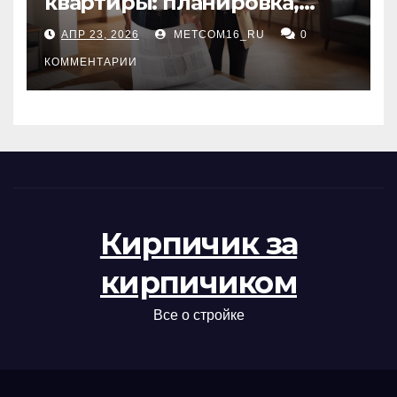
квартиры: планировка,
состояние жилья и
АПР 23, 2026
METCOM16_RU
0
проверка документов
КОММЕНТАРИИ
Кирпичик за
кирпичиком
Все о стройке