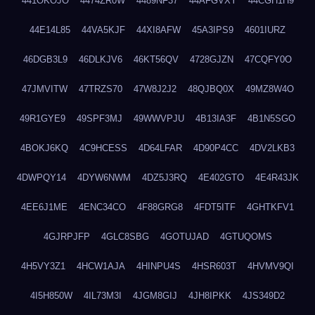
441OKOJO
4474ZR0W
4489NF37
44AFGVXY
44CGH1H9
44E14L85
44VA5KJF
44XI8AFW
45A3IPS9
4601IURZ
46DGB3L9
46DLKJV6
46KT56QV
4728GJZN
47CQFY0O
47JMVITW
47TRZS70
47W8J2J2
48QJBQ0X
49MZ8W4O
49R1GYE9
49SPF3MJ
49WWVPJU
4B13IA3F
4B1N5SGO
4BOKJ6KQ
4C9HCESS
4D64LFAR
4D90P4CC
4DV2LKB3
4DWPQY14
4DYW6NWM
4DZ5J3RQ
4E402GTO
4E4R43JK
4EE6J1ME
4ENC34CO
4F88GRG8
4FDT5ITF
4GHTKFV1
4GJRPJFP
4GLC8SBG
4GOTUJAD
4GTUQOMS
4H5VY3Z1
4HCW1AJA
4HINPU4S
4HSR603T
4HVMV9QI
4I5H850W
4IL73M3I
4JGM8GIJ
4JH8IPKK
4JS349D2