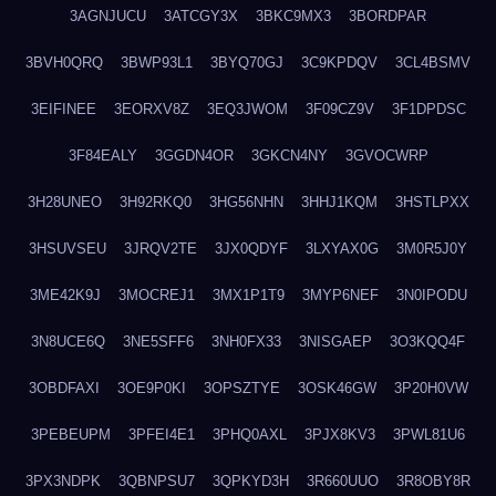
3AGNJUCU
3ATCGY3X
3BKC9MX3
3BORDPAR
3BVH0QRQ
3BWP93L1
3BYQ70GJ
3C9KPDQV
3CL4BSMV
3EIFINEE
3EORXV8Z
3EQ3JWOM
3F09CZ9V
3F1DPDSC
3F84EALY
3GGDN4OR
3GKCN4NY
3GVOCWRP
3H28UNEO
3H92RKQ0
3HG56NHN
3HHJ1KQM
3HSTLPXX
3HSUVSEU
3JRQV2TE
3JX0QDYF
3LXYAX0G
3M0R5J0Y
3ME42K9J
3MOCREJ1
3MX1P1T9
3MYP6NEF
3N0IPODU
3N8UCE6Q
3NE5SFF6
3NH0FX33
3NISGAEP
3O3KQQ4F
3OBDFAXI
3OE9P0KI
3OPSZTYE
3OSK46GW
3P20H0VW
3PEBEUPM
3PFEI4E1
3PHQ0AXL
3PJX8KV3
3PWL81U6
3PX3NDPK
3QBNPSU7
3QPKYD3H
3R660UUO
3R8OBY8R