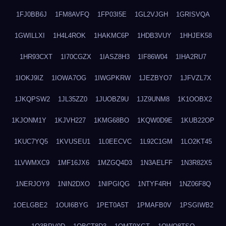
1FJ0BB6J
1FM8AVFQ
1FP03I5E
1GL2VJGH
1GRISVQA
1GWILLXI
1H4L4ROK
1HAKMC6P
1HDB3VUY
1HHJEK58
1HR93CXT
1I70CGZX
1IASZ8H3
1IF86W04
1IHA2RU7
1IOKJ9IZ
1IOWA7OG
1IWGPKRW
1JEZBYO7
1JFVZL7X
1JKQPSW2
1JL35ZZ0
1JUOBZ9U
1JZ9UNM8
1K1OOBX2
1KJONM1Y
1KJVH227
1KMG68BO
1KQW0D9E
1KUB22OP
1KUC7YQ5
1KVUSEU1
1L0EECVC
1L92C1GM
1LO2KT45
1LVWMXC9
1MF16JX6
1MZGQ4D3
1N3AELFF
1N3R82X5
1NERJOY9
1NIN2DXO
1NIPGIQG
1NTYF4RH
1NZ06F8Q
1OELGBE2
1OUI6BYG
1PET0A5T
1PMAFB0V
1PSGIWB2