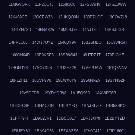
11MGVORK
11P2UCTJ
126I93O6
12FS3WHV
12HZ1JWW
12K469CE
12QCPWZN
12UKQO0N
133P7UOC
13COV7L8
14GYHZ3D
14H4A825
14M9BJ75
14NJ13LJ
14PRJLGB
14PRLC85
14WY7OYZ
1546DY9V
15B2SHBQ
15C9WR6H
160ON64P
16P9KSF6
16SBWI43
16U7RZJT
179PIGYE
17HG5UY8
17SO7X9S
17UXEZ2B
17VE7UAW
181QKVNV
18FL2H11
18UVF9V8
19CWX8Y9
19S0NNZV
19SYNG2F
19V5GFDB
19YDYQRW
1AU5Q96D
1AXWRT6R
1B3DEC8P
1BHACZIN
1BI91YFQ
1BNJXLZ0
1BR5X4KO
1CFFT9FI
1D9U2JR1
1DBSQ817
1DRJ3XP8
1E2BYTZD
1E8JEY8J
1EN94O56
1EZXAZS6
1FH0C41J
1FIP186C