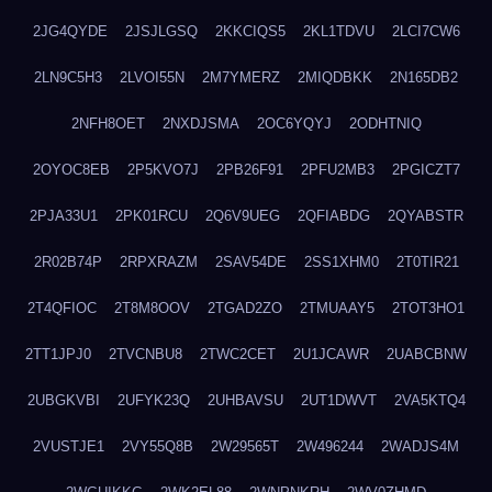
2JG4QYDE
2JSJLGSQ
2KKCIQS5
2KL1TDVU
2LCI7CW6
2LN9C5H3
2LVOI55N
2M7YMERZ
2MIQDBKK
2N165DB2
2NFH8OET
2NXDJSMA
2OC6YQYJ
2ODHTNIQ
2OYOC8EB
2P5KVO7J
2PB26F91
2PFU2MB3
2PGICZT7
2PJA33U1
2PK01RCU
2Q6V9UEG
2QFIABDG
2QYABSTR
2R02B74P
2RPXRAZM
2SAV54DE
2SS1XHM0
2T0TIR21
2T4QFIOC
2T8M8OOV
2TGAD2ZO
2TMUAAY5
2TOT3HO1
2TT1JPJ0
2TVCNBU8
2TWC2CET
2U1JCAWR
2UABCBNW
2UBGKVBI
2UFYK23Q
2UHBAVSU
2UT1DWVT
2VA5KTQ4
2VUSTJE1
2VY55Q8B
2W29565T
2W496244
2WADJS4M