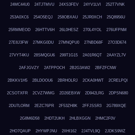
24MC44U0
24TJTMVU
24XS3FEV
24YV1LVI
252T7VNK
253A0XC6
254O5EQJ
258OBXAU
25JR0XCH
25Q8956U
25RMMEOD
26HTTV6H
26L0HESZ
270L4YOL
276UFPNM
27E8J3FW
27MKG0DU
27MNQPU0
27NBD68F
27O3D674
27VYT4KU
28SMQGU6
299T1G15
2A01R6QT
2AAYZL7V
2AFJGVZY
2ATPPOCH
2B2G3AW2
2BFZFCNW
2BKKV1H5
2BLDOOU6
2BRHOLRJ
2CKA0HWT
2CRELPQI
2CSOTXFR
2CVZ7WMG
2D26EBXW
2D942LRG
2DPSN680
2DU7LORM
2EZC76PR
2F53ZH8K
2FFJSSR3
2G789XQE
2G8M6D58
2HDT2UKH
2HLBXGGN
2HMC2F0V
2HO7QAUP
2HYWPJNU
2IIHI162
2J4TVL9Q
2JDKS9WZ