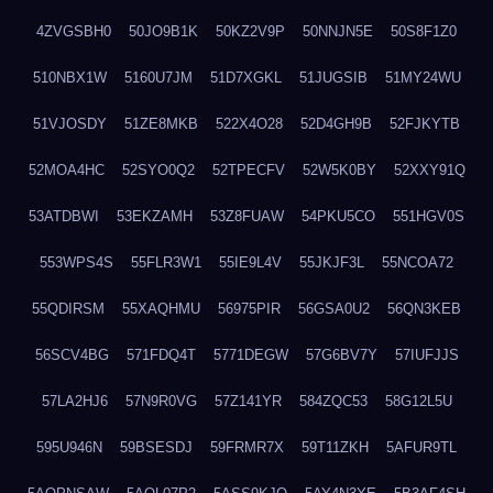
4ZVGSBH0
50JO9B1K
50KZ2V9P
50NNJN5E
50S8F1Z0
510NBX1W
5160U7JM
51D7XGKL
51JUGSIB
51MY24WU
51VJOSDY
51ZE8MKB
522X4O28
52D4GH9B
52FJKYTB
52MOA4HC
52SYO0Q2
52TPECFV
52W5K0BY
52XXY91Q
53ATDBWI
53EKZAMH
53Z8FUAW
54PKU5CO
551HGV0S
553WPS4S
55FLR3W1
55IE9L4V
55JKJF3L
55NCOA72
55QDIRSM
55XAQHMU
56975PIR
56GSA0U2
56QN3KEB
56SCV4BG
571FDQ4T
5771DEGW
57G6BV7Y
57IUFJJS
57LA2HJ6
57N9R0VG
57Z141YR
584ZQC53
58G12L5U
595U946N
59BSESDJ
59FRMR7X
59T11ZKH
5AFUR9TL