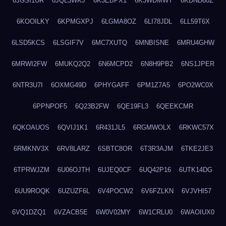
6JGSI1UR
6JQL3WKJ
6K3EBPX1
6K3WDMWT
6KDND60Z
6KOOILKY
6KPMGXPJ
6LGMA8OZ
6LI78JDL
6LL59T6X
6LSD5KCS
6LSGIF7V
6MC7XUTQ
6MNBISNE
6MRU4GHW
6MRWI2FW
6MUKQ2Q2
6N6MCPD2
6N8H9PB2
6NS1JPER
6NTR3U7I
6OXMG49D
6PHYGAFF
6PM1Z7A5
6PO2WC0X
6PPNPOF5
6Q23B2FW
6QE19FL3
6QEEKCMR
6QKOAUOS
6QVIJ1K1
6R431JL5
6RGMWOLX
6RKWC57X
6RMKNV3X
6RV8LARZ
6SBTC8OR
6T3R3AJM
6TKE2JE3
6TPRWJZM
6U06OJTH
6UJEQ0CF
6UQ42P16
6UTK14DG
6UU9ROQK
6UZUZF6L
6V4POCW2
6V6FZLKN
6VJVHI57
6VQ1DZQ1
6VZACB5E
6W0V02MY
6W1CRLU0
6WAOIUX0