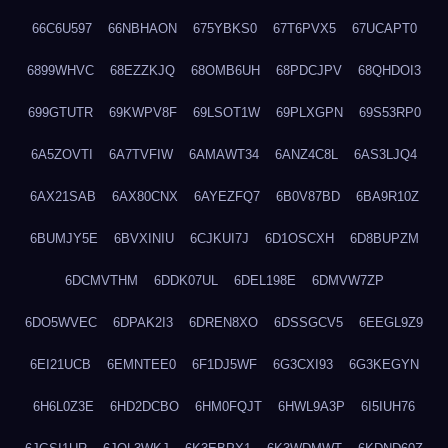
66C6U597
66NBHAON
675YBKS0
67T6PVX5
67UCAPT0
6899WHVC
68EZZKJQ
68OMB6UH
68PDCJPV
68QHDOI3
699GTUTR
69KWPV8F
69LSOT1W
69PLXGPN
69S53RP0
6A5ZOVTI
6A7TVFIW
6AMAWT34
6ANZ4C8L
6AS3LJQ4
6AX21SAB
6AX80CNX
6AYEZFQ7
6B0V87BD
6BA9R10Z
6BUMJY5E
6BVXINIU
6CJKUI7J
6D1OSCXH
6D8BUPZM
6DCMVTHM
6DDK07UL
6DEL198E
6DMVW7ZP
6DO5WVEC
6DPAK2I3
6DREN8XO
6DSSGCV5
6EEGL9Z9
6EI21UCB
6EMNTEE0
6F1DJ5WF
6G3CXI93
6G3KEGYN
6H6L0Z3E
6HD2DCBO
6HM0FQJT
6HWL9A3P
6I5IUH76