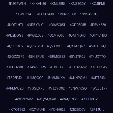
4K2GFW1N
4K4KVN36
4KML855I
4KNS3G0Y
4KQJIFMI
4KWTO3AT
4LXNH9M8
4M8RR8DW
4NNSAVOG
4NOFJHTI
4NRBYMY1
4O9WC0SL
4ORR508B
4P5VX889
4PE2DGG9
4PW810LS
4Q1M7Q60
4QAHYG43
4QHYCH8B
4QL610TS
4QRSJ753
4QVTMIC5
4QXRDQN7
4S31TENQ
4SGZZGF9
4SHI3FUE
4SRMCB32
4SYJTR01
4T4UXTTO
4T8GUZVK
4TAWVEKW
4TBBI1Y5
4TJ1ASNW
4TPTYC45
4TSJ6PJX
4U48QGQ2
4UMM8LXA
4UNHPQM1
4URT243L
4VFMWJZ0
4VGSLXPJ
4VJZYO02
4VNW7KSQ
4W6ZE1F7
4WP2PW82
4WQWQXX8
4WXQZN38
4X7TT8GV
4XYOT662
4XZYAUHI
4YQHH612
4Z52SO0V
4ZP14UIL