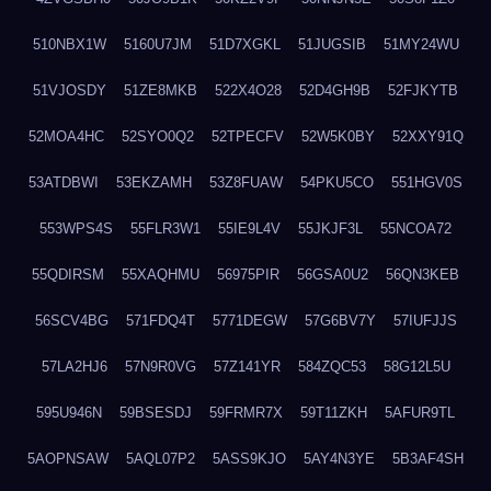
510NBX1W
5160U7JM
51D7XGKL
51JUGSIB
51MY24WU
51VJOSDY
51ZE8MKB
522X4O28
52D4GH9B
52FJKYTB
52MOA4HC
52SYO0Q2
52TPECFV
52W5K0BY
52XXY91Q
53ATDBWI
53EKZAMH
53Z8FUAW
54PKU5CO
551HGV0S
553WPS4S
55FLR3W1
55IE9L4V
55JKJF3L
55NCOA72
55QDIRSM
55XAQHMU
56975PIR
56GSA0U2
56QN3KEB
56SCV4BG
571FDQ4T
5771DEGW
57G6BV7Y
57IUFJJS
57LA2HJ6
57N9R0VG
57Z141YR
584ZQC53
58G12L5U
595U946N
59BSESDJ
59FRMR7X
59T11ZKH
5AFUR9TL
5AOPNSAW
5AQL07P2
5ASS9KJO
5AY4N3YE
5B3AF4SH