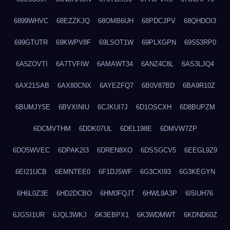
6899WHVC
68EZZKJQ
68OMB6UH
68PDCJPV
68QHDOI3
699GTUTR
69KWPV8F
69LSOT1W
69PLXGPN
69S53RP0
6A5ZOVTI
6A7TVFIW
6AMAWT34
6ANZ4C8L
6AS3LJQ4
6AX21SAB
6AX80CNX
6AYEZFQ7
6B0V87BD
6BA9R10Z
6BUMJY5E
6BVXINIU
6CJKUI7J
6D1OSCXH
6D8BUPZM
6DCMVTHM
6DDK07UL
6DEL198E
6DMVW7ZP
6DO5WVEC
6DPAK2I3
6DREN8XO
6DSSGCV5
6EEGL9Z9
6EI21UCB
6EMNTEE0
6F1DJ5WF
6G3CXI93
6G3KEGYN
6H6L0Z3E
6HD2DCBO
6HM0FQJT
6HWL9A3P
6I5IUH76
6JGSI1UR
6JQL3WKJ
6K3EBPX1
6K3WDMWT
6KDND60Z