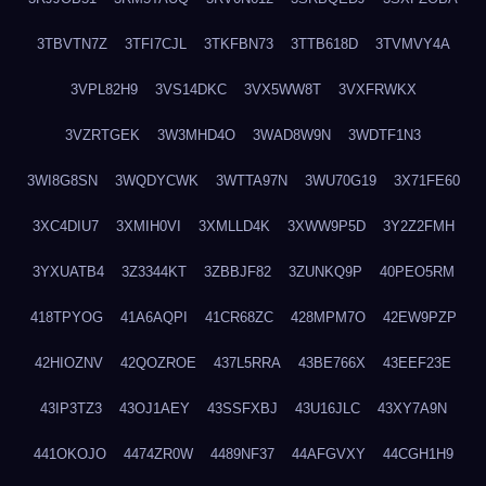
3TBVTN7Z
3TFI7CJL
3TKFBN73
3TTB618D
3TVMVY4A
3VPL82H9
3VS14DKC
3VX5WW8T
3VXFRWKX
3VZRTGEK
3W3MHD4O
3WAD8W9N
3WDTF1N3
3WI8G8SN
3WQDYCWK
3WTTA97N
3WU70G19
3X71FE60
3XC4DIU7
3XMIH0VI
3XMLLD4K
3XWW9P5D
3Y2Z2FMH
3YXUATB4
3Z3344KT
3ZBBJF82
3ZUNKQ9P
40PEO5RM
418TPYOG
41A6AQPI
41CR68ZC
428MPM7O
42EW9PZP
42HIOZNV
42QOZROE
437L5RRA
43BE766X
43EEF23E
43IP3TZ3
43OJ1AEY
43SSFXBJ
43U16JLC
43XY7A9N
441OKOJO
4474ZR0W
4489NF37
44AFGVXY
44CGH1H9