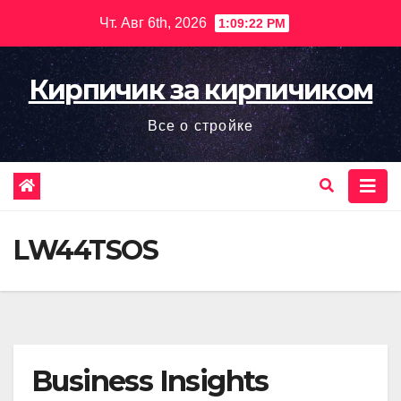
Перейти
Чт. Авг 6th, 2026
1:09:24 PM
к
содержимому
Кирпичик за кирпичиком
Все о стройке
LW44TSOS
Business Insights