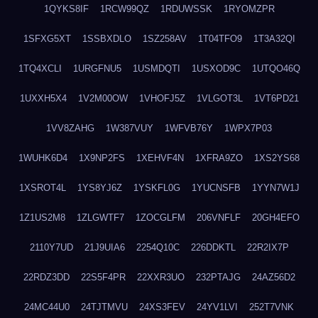
1QYKS8IF
1RCW99QZ
1RDUWSSK
1RYOMZPR
1SFXG5XT
1SSBXDLO
1SZ258AV
1T04TFO9
1T3A32QI
1TQ4XCLI
1URGFNU5
1USMDQTI
1USXOD9C
1UTQO46Q
1UXXH5X4
1V2M00OW
1VHOFJ5Z
1VLGOT3L
1VT6PD21
1VV8ZAHG
1W387VUY
1WFVB76Y
1WPX7P03
1WUHK6D4
1X9NP2FS
1XEHVF4N
1XFRA9ZO
1XS2YS68
1XSROT4L
1YS8YJ6Z
1YSKFL0G
1YUCNSFB
1YYN7W1J
1Z1US2M8
1ZLGWTF7
1ZOCGLFM
206VNFLF
20GH4EFO
2110Y7UD
21J9UIA6
2254Q10C
226DDKTL
22R2IX7P
22RDZ3DD
22S5F4PR
22XXR3UO
232PTAJG
24AZ56D2
24MC44U0
24TJTMVU
24XS3FEV
24YV1LVI
252T7VNK