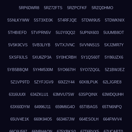
5RP6DWR8
5RZ72FTS
5RZPCFKF
5RZQDHMO
5SNLKYWW
5ST3XE0K
5T4RFJQE
5TDWI9U5
5TDWKNIX
5THBIEFD
5TVPRN5V
5UJY0QQ2
5UPNX603
5UUMB8OT
5V5K9CVS
5VB3LIYB
5VTXJVNC
5VVNNS1S
5XJ2MR7Y
5XSF9JLS
5XU6ZP3A
5Y0HCRBH
5Y1QS60T
5Y86UZX6
5YB5BBQM
5YHM530M
5YO667IH
5YO7ZQGL
5Z1BWJEZ
5Z1VP9TD
5ZYFJGV9
60IZ2Y44
60X8LPUK
62LJGRE8
6316UU0I
634ZKLU1
63MVU7SW
63SPQINX
63WDQUHH
63X60DYM
64996J11
659M6G4O
65TIBAG5
65TN6NPQ
65UV4E1K
660K94O5
663467JW
664ESOLH
664FNVV4
66C6U597
66NBHAON
675YBKS0
67T6PVX5
67UCAPT0