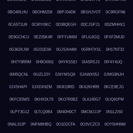
0BO4RLHU
0BOHM258
0BPJ04DK
0BSHJVOT
0C9RGFN6
0CA5T1U9
0CMYI0KC
0D38QEGH
0DCJSPJ1
0DZMHHX1
0E9GCHCU
0EZ05K4R
0FFYUM84
0FLIL6GQ
0FXF2MUD
0G363XJW
0GI31E0A
0GJSAH4M
0GRH7XSL
0H17NT32
0H7Y9RRM
0H9OI0N1
0HYK5SEI
0IA5RSJ3
0IF4Y4UQ
0IM5QCNL
0IUZL33Y
0J6YMSQ9
0JAWX05J
0JMG9NJH
0JX5HAPI
0JXDX9ZM
0K8I19RD
0KA2KHRR
0KCE9EJG
0KFC83WS
0KHXDLT8
0KO7R0BZ
0LA240G7
0LIQ91PM
0LPY3G1Z
0LTLQ0B4
0M40H0CT
0MCMJJJP
0N1LZI50
0NALSI2P
0NFM8HBQ
0O1D2CFA
0O3VCZC0
0OY5HHNM