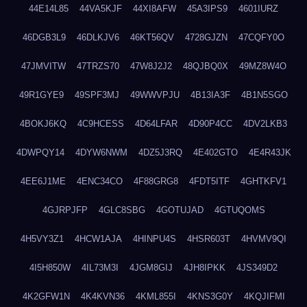
44E14L85
44VA5KJF
44XI8AFW
45A3IPS9
4601IURZ
46DGB3L9
46DLKJV6
46KT56QV
4728GJZN
47CQFY0O
47JMVITW
47TRZS70
47W8J2J2
48QJBQ0X
49MZ8W4O
49R1GYE9
49SPF3MJ
49WWVPJU
4B13IA3F
4B1N5SGO
4BOKJ6KQ
4C9HCESS
4D64LFAR
4D90P4CC
4DV2LKB3
4DWPQY14
4DYW6NWM
4DZ5J3RQ
4E402GTO
4E4R43JK
4EE6J1ME
4ENC34CO
4F88GRG8
4FDT5ITF
4GHTKFV1
4GJRPJFP
4GLC8SBG
4GOTUJAD
4GTUQOMS
4H5VY3Z1
4HCW1AJA
4HINPU4S
4HSR603T
4HVMV9QI
4I5H850W
4IL73M3I
4JGM8GIJ
4JH8IPKK
4JS349D2
4K2GFW1N
4K4KVN36
4KML855I
4KNS3G0Y
4KQJIFMI