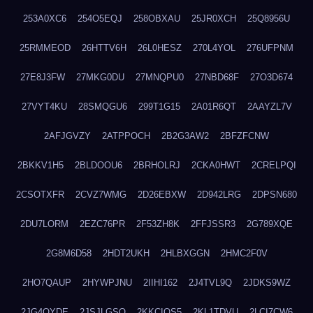
253A0XC6
254O5EQJ
258OBXAU
25JR0XCH
25Q8956U
25RMMEOD
26HTTV6H
26L0HESZ
270L4YOL
276UFPNM
27E8J3FW
27MKG0DU
27MNQPU0
27NBD68F
27O3D674
27VYT4KU
28SMQGU6
299T1G15
2A01R6QT
2AAYZL7V
2AFJGVZY
2ATPPOCH
2B2G3AW2
2BFZFCNW
2BKKV1H5
2BLDOOU6
2BRHOLRJ
2CKA0HWT
2CRELPQI
2CSOTXFR
2CVZ7WMG
2D26EBXW
2D942LRG
2DPSN680
2DU7LORM
2EZC76PR
2F53ZH8K
2FFJSSR3
2G789XQE
2G8M6D58
2HDT2UKH
2HLBXGGN
2HMC2F0V
2HO7QAUP
2HYWPJNU
2IIHI162
2J4TVL9Q
2JDKS9WZ
2JG4QYDE
2JSJLGSQ
2KKCIQS5
2KL1TDVU
2LCI7CW6