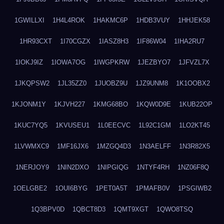
1GWILLXI
1H4L4ROK
1HAKMC6P
1HDB3VUY
1HHJEK58
1HR93CXT
1I70CGZX
1IASZ8H3
1IF86W04
1IHA2RU7
1IOKJ9IZ
1IOWA7OG
1IWGPKRW
1JEZBYO7
1JFVZL7X
1JKQPSW2
1JL35ZZ0
1JUOBZ9U
1JZ9UNM8
1K1OOBX2
1KJONM1Y
1KJVH227
1KMG68BO
1KQW0D9E
1KUB22OP
1KUC7YQ5
1KVUSEU1
1L0EECVC
1L92C1GM
1LO2KT45
1LVWMXC9
1MF16JX6
1MZGQ4D3
1N3AELFF
1N3R82X5
1NERJOY9
1NIN2DXO
1NIPGIQG
1NTYF4RH
1NZ06F8Q
1OELGBE2
1OUI6BYG
1PET0A5T
1PMAFB0V
1PSGIWB2
1Q3BPV0D
1QBCT8D3
1QMT9XGT
1QWO8TSQ