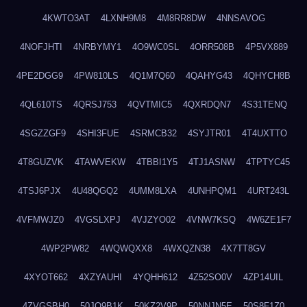
4KWTO3AT
4LXNH9M8
4M8RR8DW
4NNSAVOG
4NOFJHTI
4NRBYMY1
4O9WC0SL
4ORR508B
4P5VX889
4PE2DGG9
4PW810LS
4Q1M7Q60
4QAHYG43
4QHYCH8B
4QL610TS
4QRSJ753
4QVTMIC5
4QXRDQN7
4S31TENQ
4SGZZGF9
4SHI3FUE
4SRMCB32
4SYJTR01
4T4UXTTO
4T8GUZVK
4TAWVEKW
4TBBI1Y5
4TJ1ASNW
4TPTYC45
4TSJ6PJX
4U48QGQ2
4UMM8LXA
4UNHPQM1
4URT243L
4VFMWJZ0
4VGSLXPJ
4VJZYO02
4VNW7KSQ
4W6ZE1F7
4WP2PW82
4WQWQXX8
4WXQZN38
4X7TT8GV
4XYOT662
4XZYAUHI
4YQHH612
4Z52SO0V
4ZP14UIL
4ZVGSBH0
50JO9B1K
50KZ2V9P
50NNJN5E
50S8F1Z0