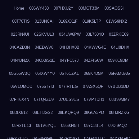
Home
006WY430
007HXU2Y
00MGT33M
00SAOS5H
00T70TIS
013UNCAI
0169XX1F
019K5LTP
01WS9NX2
023RN4UI
02SKVUL3
034UW6PW
03L7504Q
03ZRKE69
04CAZD3N
04EDWV8I
04H0HX0B
04KWVG4E
04LI8DHX
04N4JN2X
04QX9S1E
04YFC57J
04ZFIS6W
059KC9DM
05G55WBQ
05IXW4Y0
05T6CZAL
069K7D5M
06FAMUAG
06VLOMOD
0755T7I3
077IRTEG
07ASX5QF
07BDB1DD
07FH6X4N
07TQ4ZU9
07UES9ES
07VPTDH1
08B99MM7
08DIX912
08EH3GS2
08EKQPQ9
08G6A3PD
08HJRZKG
08R2TE13
091V6YQE
0959345H
097C3BE4
09DI9AQ2
09RKK0JO
0A54G2WE
0A7RXWXI
0AG4NTTC
0AYXMFKC