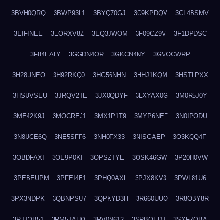
3BVH0QRQ
3BWP93L1
3BYQ70GJ
3C9KPDQV
3CL4BSMV
3EIFINEE
3EORXV8Z
3EQ3JWOM
3F09CZ9V
3F1DPDSC
3F84EALY
3GGDN4OR
3GKCN4NY
3GVOCWRP
3H28UNEO
3H92RKQ0
3HG56NHN
3HHJ1KQM
3HSTLPXX
3HSUVSEU
3JRQV2TE
3JX0QDYF
3LXYAX0G
3M0R5J0Y
3ME42K9J
3MOCREJ1
3MX1P1T9
3MYP6NEF
3N0IPODU
3N8UCE6Q
3NE5SFF6
3NH0FX33
3NISGAEP
3O3KQQ4F
3OBDFAXI
3OE9P0KI
3OPSZTYE
3OSK46GW
3P20H0VW
3PEBEUPM
3PFEI4E1
3PHQ0AXL
3PJX8KV3
3PWL81U6
3PX3NDPK
3QBNPSU7
3QPKYD3H
3R660UUO
3R8OBY8R
3RJJOB51
3RM5TAUQ
3RV0N612
3SRBQEDJ
3SXFZOBA