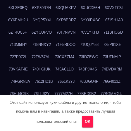
6XL3E0EQ
6XP30R7N
6XQUAXFV
6XUCD56H
6XVXTC5I
6Y6PMH2U
6YQP5Y4L
6YR8PDRZ
6YY0PXBC
6ZISH1A0
6ZT4UC5F
6ZYCUFVQ
70T7NVVN
70V1YKH3
711BHOSD
713M5IHY
718NNXY2
71H5RDOO
71UQJY58
725P81XE
727P972L
72FW37AL
73CXZZM4
73IDZEWO
73UTNHIP
73VKAF4E
740HGIUK
745ACL1O
74DPJX4S
74DVDXRM
74FGRN3A
7612HD1B
7651K273
76BJGQ4F
76G4013Z
76HU4CRK
76LLJI2Y
7777M27H
77BED9B2
77BGMMG4
Этот сайт использует куки-файлы и другие технологии, чтобы
77S55623
77TABW20
780FZHSV
78Q29S80
78XWEZ88
помочь вам в навигации, а также предоставить лучший
792RHX5L
7939XN0C
796YV3DQ
79GHS38T
79L8YFMC
пользовательский опыт.
OK
79V4EL6D
7A7B2KTK
7A7E8AHI
7AEEJVFI
7AGCKJXN