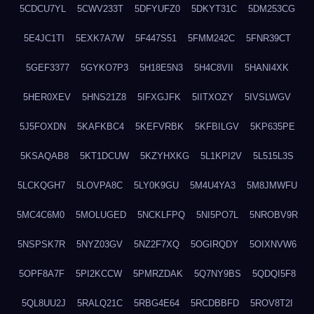
5CDCU7YL
5CWV233T
5DFYUFZ0
5DKYT31C
5DM253CG
5E4JC1TI
5EXK7A7W
5F447S51
5FMM242C
5FNR39CT
5GEF3377
5GYKO7P3
5H18E5N3
5H4C8VII
5HANI4XK
5HER0XEV
5HNS21Z8
5IFXGJFK
5IITXOZY
5IVSLWGV
5J5FOXDN
5KAFKBC4
5KEFVRBK
5KFBILGV
5KP635PE
5KSAQAB8
5KT1DCUW
5KZYHXKG
5L1KPI2V
5L515L3S
5LCKQGH7
5LOVPA8C
5LY0K9GU
5M4U4YA3
5M8JMWFU
5MC4C6M0
5MOLUGED
5NCKLFPQ
5NI5PO7L
5NROBV9R
5NSPSK7R
5NYZ03GV
5NZ2F7XQ
5OGIRQDY
5OIXNVW6
5OPF8A7F
5PI2KCCW
5PMRZDAK
5Q7NY9BS
5QDQI5F8
5QL8UU2J
5RALQ21C
5RBG4E64
5RCDBBFD
5ROV8T2I