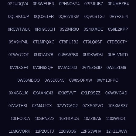
0P2UDQV4
0P3WEUER
0PHNO5Y4
0PPJIUB7
0PUMEZB4
0QLRKCUP
0QO261FR
0QR27BKM
0QV0STGJ
0R7FXEI4
0RCWTWLK
0RH9C3CH
0S284R8O
0S4IXXQE
0S9E2KPP
0SA9HP4L
0T1MPQXC
0T8PUJB2
0T9LQ0SF
0TDEQ0TY
0TWV72OF
0U01AD7B
0U56W7B0
0UDKWD5I
0UELVNFD
0V2IXSF4
0V3N6SQF
0VJAC930
0VY5ZG3D
0W3LZD86
0W58MBQO
0W5D86N5
0W8SOPXW
0WY1BFPQ
0X4GG1J6
0XAANC43
0XI05VVT
0XLR0SZZ
0XW3VGXD
0ZAVTHSI
0ZM4J2CX
0ZVYGAG2
0ZXS0PVO
105XMS37
10LFO9CA
10SRNZZ2
10ZH1AUS
10ZZI8A5
1103WHO1
11MGVORK
11P2UCTJ
126I93O6
12FS3WHV
12HZ1JWW