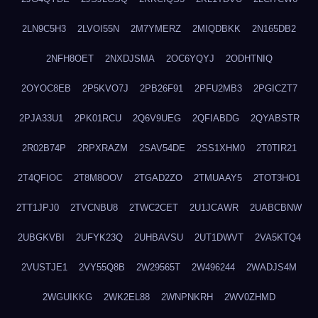
2LN9C5H3
2LVOI55N
2M7YMERZ
2MIQDBKK
2N165DB2
2NFH8OET
2NXDJSMA
2OC6YQYJ
2ODHTNIQ
2OYOC8EB
2P5KVO7J
2PB26F91
2PFU2MB3
2PGICZT7
2PJA33U1
2PK01RCU
2Q6V9UEG
2QFIABDG
2QYABSTR
2R02B74P
2RPXRAZM
2SAV54DE
2SS1XHM0
2T0TIR21
2T4QFIOC
2T8M8OOV
2TGAD2ZO
2TMUAAY5
2TOT3HO1
2TT1JPJ0
2TVCNBU8
2TWC2CET
2U1JCAWR
2UABCBNW
2UBGKVBI
2UFYK23Q
2UHBAVSU
2UT1DWVT
2VA5KTQ4
2VUSTJE1
2VY55Q8B
2W29565T
2W496244
2WADJS4M
2WGUIKKG
2WK2EL88
2WNPNKRH
2WV0ZHMD