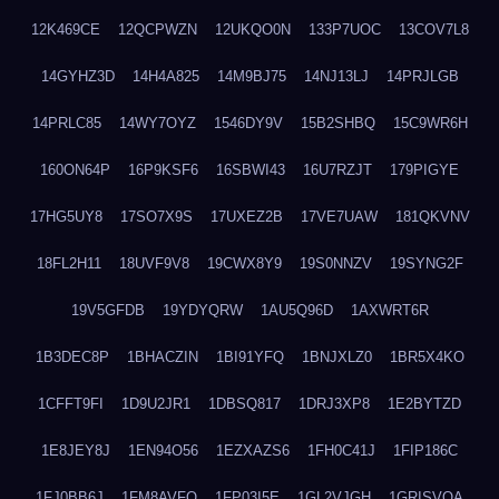
12K469CE
12QCPWZN
12UKQO0N
133P7UOC
13COV7L8
14GYHZ3D
14H4A825
14M9BJ75
14NJ13LJ
14PRJLGB
14PRLC85
14WY7OYZ
1546DY9V
15B2SHBQ
15C9WR6H
160ON64P
16P9KSF6
16SBWI43
16U7RZJT
179PIGYE
17HG5UY8
17SO7X9S
17UXEZ2B
17VE7UAW
181QKVNV
18FL2H11
18UVF9V8
19CWX8Y9
19S0NNZV
19SYNG2F
19V5GFDB
19YDYQRW
1AU5Q96D
1AXWRT6R
1B3DEC8P
1BHACZIN
1BI91YFQ
1BNJXLZ0
1BR5X4KO
1CFFT9FI
1D9U2JR1
1DBSQ817
1DRJ3XP8
1E2BYTZD
1E8JEY8J
1EN94O56
1EZXAZS6
1FH0C41J
1FIP186C
1FJ0BB6J
1FM8AVFQ
1FP03I5E
1GL2VJGH
1GRISVQA