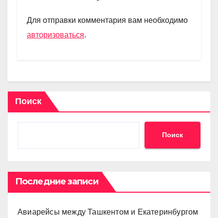
a
A
kl
в
m
p
a
и
Для отправки комментария вам необходимо
p
ss
ть
авторизоваться
.
ni
ki
Поиск
Поиск
Последние записи
Авиарейсы между Ташкентом и Екатеринбургом