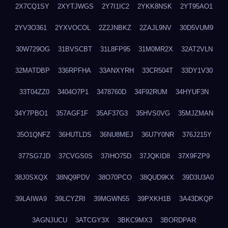
2X7CQ1SY
2XYTJWGS
2Y7I1IC2
2YKK8NSK
2YT95AO1
2YV3O361
2YXVOCOL
2Z2JNBKZ
2ZAJL9NV
30D5VUM9
30W729OG
31BVSCBT
31L8FP95
31M0MR2X
32AT2VLN
32MATDBP
336RPFHA
33ANXYRH
33CR504T
33DY1V30
33T04ZZ0
3404O7P1
3478760D
34F92RUM
34HYUF3N
34Y7PBO1
357AGF1F
35AF37G3
35HVS0VG
35MJZMAN
35O1QNFZ
36HUTLDS
36NU8MEJ
36U7Y0NR
376J215Y
377SG7JD
37CVGS0S
37IHO75D
37JQKID8
37X9FZP9
38J0SXQX
38NQ9PDV
38O70PCO
38QUD9KX
39D3U3A0
39LAIWA9
39LCYZRI
39MGWN55
39PXKH1B
3A43DKQP
3AGNJUCU
3ATCGY3X
3BKC9MX3
3BORDPAR