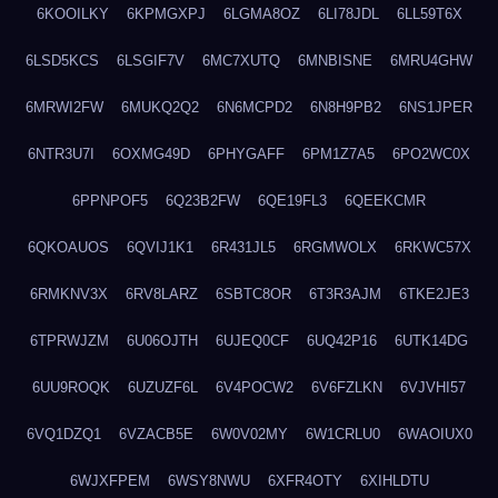
6KOOILKY
6KPMGXPJ
6LGMA8OZ
6LI78JDL
6LL59T6X
6LSD5KCS
6LSGIF7V
6MC7XUTQ
6MNBISNE
6MRU4GHW
6MRWI2FW
6MUKQ2Q2
6N6MCPD2
6N8H9PB2
6NS1JPER
6NTR3U7I
6OXMG49D
6PHYGAFF
6PM1Z7A5
6PO2WC0X
6PPNPOF5
6Q23B2FW
6QE19FL3
6QEEKCMR
6QKOAUOS
6QVIJ1K1
6R431JL5
6RGMWOLX
6RKWC57X
6RMKNV3X
6RV8LARZ
6SBTC8OR
6T3R3AJM
6TKE2JE3
6TPRWJZM
6U06OJTH
6UJEQ0CF
6UQ42P16
6UTK14DG
6UU9ROQK
6UZUZF6L
6V4POCW2
6V6FZLKN
6VJVHI57
6VQ1DZQ1
6VZACB5E
6W0V02MY
6W1CRLU0
6WAOIUX0
6WJXFPEM
6WSY8NWU
6XFR4OTY
6XIHLDTU