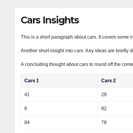
р
p
l
а
Cars Insights
a
в
s
и
s
This is a short paragraph about cars. It covers some in
т
n
ь
Another short insight into cars. Key ideas are briefly 
i
A concluding thought about cars to round off the conte
k
i
Cars 1
Cars 2
41
29
8
82
84
78