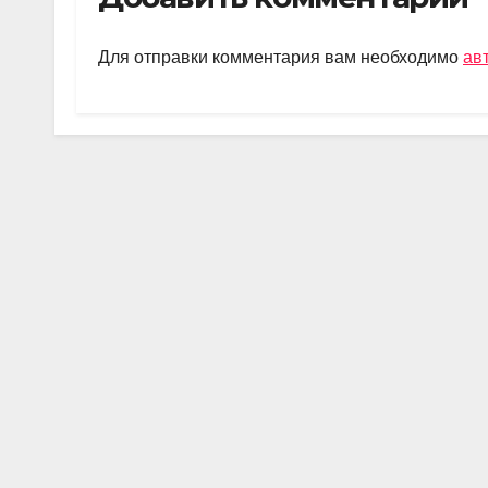
gr
s
o
а
a
A
kl
в
Для отправки комментария вам необходимо
ав
m
p
a
и
p
ss
ть
ni
ki