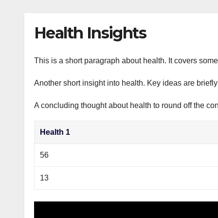
р
p
l
а
Health Insights
a
в
s
и
s
This is a short paragraph about health. It covers some 
т
n
ь
Another short insight into health. Key ideas are briefl
i
A concluding thought about health to round off the con
k
i
Health 1
56
13