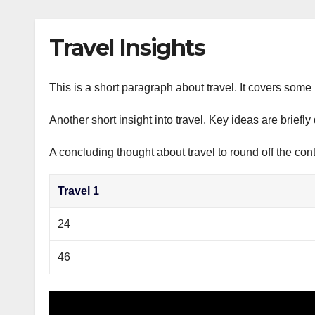
р
p
l
а
Travel Insights
a
в
s
и
s
This is a short paragraph about travel. It covers some 
т
n
ь
Another short insight into travel. Key ideas are briefl
i
A concluding thought about travel to round off the cont
k
i
Travel 1
24
46